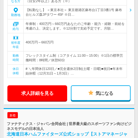
（目安2年以上）ある方（※）
なる方
【転勤なし】 ＜東京本社＞ 東京都港区麻布台1丁目3番1号 麻布
台ヒルズ森JPタワー 45F ※日…
勤務地
年俸制：400万円～660万円あなたのご年齢・能力・経験・前給を
考慮の上、決定します。※12分割で支給予定です。月額…
給与
400万円～660万円
初年度
年収
フレックスタイム制（コアタイム 11:00～15:00）※1日の標準労
勤務
時間
働時間：8時間／休憩60分
# ＼年間休日120日／■完全週休2日制(土曜・日曜)■祝日■年末年
休日
休暇
始休暇（12月31日～1月3日）…
求人詳細を見る
気になる
新着
ファナティクス・ジャパン合同会社 | 世界最大級のスポーツファン向けビジ
ネスモデルの日本法人
北海道日本ハムファイターズ公式ショップ【ストアマネージャ