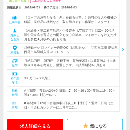
第二新卒歓迎
女性のおしごと掲載中
情報更新日：2026/08/03
終了予定日：
2026/09/03
《ロープの原料となる「糸」を創る仕事。》原料の投入や機械の
確認、完成品の梱包など、取り組みやすい作業からスタート！
仕事内容
《未経験・第二新卒歓迎》◎要普免（AT限定可）◎20～30代活
躍中◎家庭や育児との両立も安心◎新車、マイホームを叶えた社
対象と
員も多数★月収45万円も可能
なる方
◎転勤ナシ ◎マイカー通勤OK（駐車場あり） ▽西尾工場 愛知県
西尾市鳥羽町入通28 ※UIターン…
勤務地
月給21万円～25万円＋各種手当＋賞与年2回＋決算賞与あり※経
験やスキルを考慮し、優遇します。※試用期間3ヶ月あり（…
給与
300万円～380万円
初年度
年収
# ▽日勤・夜勤の2交代* 日勤…7：30～16：30* 夜勤…19：30～
勤務
時間
翌4：30※上記2つのシ…
# 年間休日120日+有給休暇5日以上# 【休日】* 週休二日制（土
休日
休暇
日）※会社カレンダーにより年に2…
求人詳細を見る
気になる