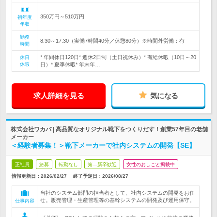
350万円～510万円
初年度
年収
勤務
8:30～17:30（実働7時間40分／休憩80分）※時間外労働：有
時間
* 年間休日120日* 週休2日制（土日祝休み）* 有給休暇（10日～20
休日
休暇
日）* 夏季休暇* 年末年…
求人詳細を見る
気になる
株式会社ワカバ | 高品質なオリジナル靴下をつくりだす！創業57年目の老舗
メーカー
＜経験者募集！＞靴下メーカーで社内システムの開発【SE】
正社員
急募
転勤なし
第二新卒歓迎
女性のおしごと掲載中
情報更新日：2026/02/27
終了予定日：
2026/08/27
当社のシステム部門の担当者として、社内システムの開発をお任
せ。販売管理・生産管理等の基幹システムの開発及び運用保守。
仕事内容