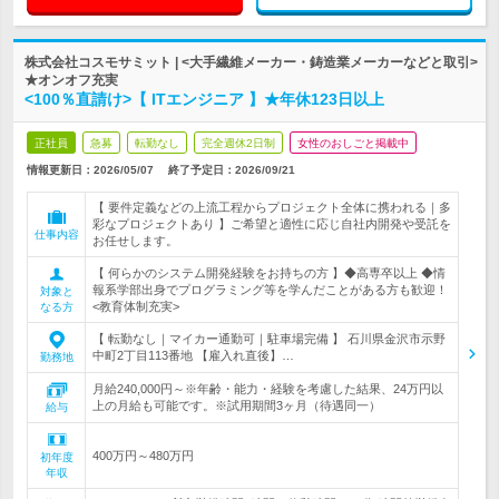
株式会社コスモサミット | <大手繊維メーカー・鋳造業メーカーなどと取引>
★オンオフ充実
<100％直請け>【 ITエンジニア 】★年休123日以上
正社員
急募
転勤なし
完全週休2日制
女性のおしごと掲載中
情報更新日：2026/05/07
終了予定日：
2026/09/21
【 要件定義などの上流工程からプロジェクト全体に携われる｜多
彩なプロジェクトあり 】ご希望と適性に応じ自社内開発や受託を
仕事内容
お任せします。
【 何らかのシステム開発経験をお持ちの方 】◆高専卒以上 ◆情
報系学部出身でプログラミング等を学んだことがある方も歓迎！
対象と
<教育体制充実>
なる方
【 転勤なし｜マイカー通勤可｜駐車場完備 】 石川県金沢市示野
中町2丁目113番地 【雇入れ直後】…
勤務地
月給240,000円～※年齢・能力・経験を考慮した結果、24万円以
上の月給も可能です。※試用期間3ヶ月（待遇同一）
給与
400万円～480万円
初年度
年収