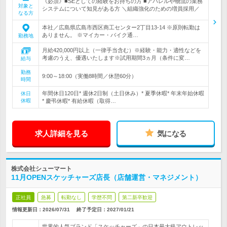
《必須》■SEとしての経験をお持ちの方 ■アパレルや物流の業務
対象と
システムについて知見がある方 ＼組織強化のための増員採用／
なる方
本社／広島県広島市西区商工センター2丁目13-14 ※原則転勤は
ありません。 ※マイカー・バイク通…
勤務地
月給420,000円以上（一律手当含む）※経験・能力・適性などを
考慮のうえ、優遇いたします※試用期間3ヵ月（条件に変…
給与
勤務
9:00～18:00（実働8時間／休憩60分）
時間
年間休日120日* 週休2日制（土日休み）* 夏季休暇* 年末年始休暇
休日
休暇
* 慶弔休暇* 有給休暇（取得…
求人詳細を見る
気になる
株式会社シューマート
11月OPENスケッチャーズ店長（店舗運営・マネジメント）
正社員
急募
転勤なし
学歴不問
第二新卒歓迎
情報更新日：2026/07/31
終了予定日：
2027/01/21
世界的人気ブランド「スケッチャーズ」の日本最大級アウトレッ