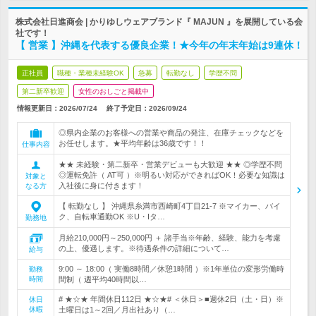
株式会社日進商会 | かりゆしウェアブランド『 MAJUN 』を展開している会
社です！
【 営業 】沖縄を代表する優良企業！★今年の年末年始は9連休！
正社員
職種・業種未経験OK
急募
転勤なし
学歴不問
第二新卒歓迎
女性のおしごと掲載中
情報更新日：2026/07/24
終了予定日：
2026/09/24
◎県内企業のお客様への営業や商品の発注、在庫チェックなどを
お任せします。★平均年齢は36歳です！！
仕事内容
★★ 未経験・第二新卒・営業デビューも大歓迎 ★★ ◎学歴不問
◎運転免許（ AT可 ）※明るい対応ができればOK！必要な知識は
対象と
入社後に身に付きます！
なる方
【 転勤なし 】 沖縄県糸満市西崎町4丁目21‐7 ※マイカー、バイ
ク、自転車通勤OK ※U・Iタ…
勤務地
月給210,000円～250,000円 ＋ 諸手当※年齢、経験、能力を考慮
の上、優遇します。※待遇条件の詳細について…
給与
9:00 ～ 18:00（ 実働8時間／休憩1時間 ）※1年単位の変形労働時
勤務
時間
間制（ 週平均40時間以…
# ★☆★ 年間休日112日 ★☆★# ＜休日＞■週休2日（土・日）※
休日
休暇
土曜日は1～2回／月出社あり（…