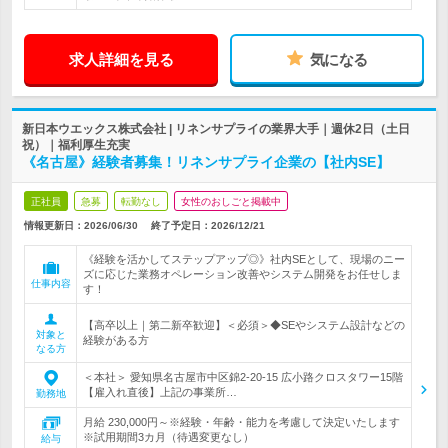
求人詳細を見る
気になる
新日本ウエックス株式会社 | リネンサプライの業界大手｜週休2日（土日
祝）｜福利厚生充実
《名古屋》経験者募集！リネンサプライ企業の【社内SE】
正社員
急募
転勤なし
女性のおしごと掲載中
情報更新日：2026/06/30
終了予定日：
2026/12/21
《経験を活かしてステップアップ◎》社内SEとして、現場のニー
ズに応じた業務オペレーション改善やシステム開発をお任せしま
仕事内容
す！
【高卒以上｜第二新卒歓迎】＜必須＞◆SEやシステム設計などの
対象と
経験がある方
なる方
＜本社＞ 愛知県名古屋市中区錦2-20-15 広小路クロスタワー15階
【雇入れ直後】上記の事業所…
勤務地
月給 230,000円～※経験・年齢・能力を考慮して決定いたします
※試用期間3カ月（待遇変更なし）
給与