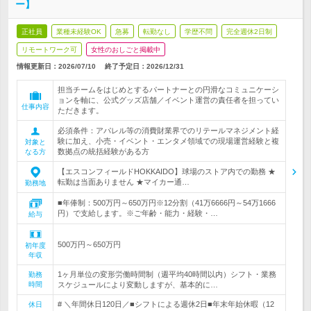
ー】
正社員
業種未経験OK
急募
転勤なし
学歴不問
完全週休2日制
リモートワーク可
女性のおしごと掲載中
情報更新日：2026/07/10
終了予定日：
2026/12/31
担当チームをはじめとするパートナーとの円滑なコミュニケーシ
ョンを軸に、公式グッズ店舗／イベント運営の責任者を担ってい
仕事内容
ただきます。
必須条件：アパレル等の消費財業界でのリテールマネジメント経
験に加え、小売・イベント・エンタメ領域での現場運営経験と複
対象と
数拠点の統括経験がある方
なる方
【エスコンフィールドHOKKAIDO】球場のストア内での勤務 ★
転勤は当面ありません ★マイカー通…
勤務地
■年俸制：500万円～650万円※12分割（41万6666円～54万1666
円）で支給します。※ご年齢・能力・経験・…
給与
500万円～650万円
初年度
年収
1ヶ月単位の変形労働時間制（週平均40時間以内）シフト・業務
勤務
時間
スケジュールにより変動しますが、基本的に…
# ＼年間休日120日／■シフトによる週休2日■年末年始休暇（12
休日