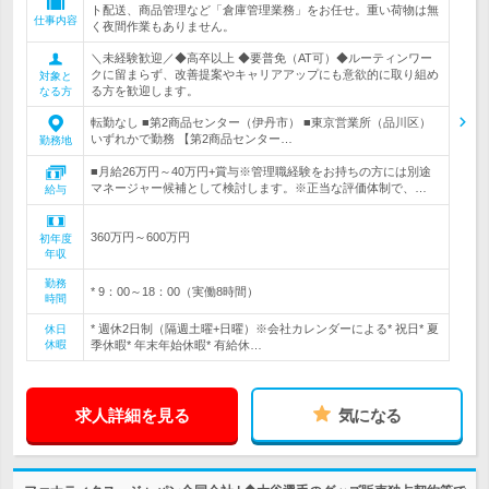
ト配送、商品管理など「倉庫管理業務」をお任せ。重い荷物は無
仕事内容
く夜間作業もありません。
＼未経験歓迎／◆高卒以上 ◆要普免（AT可）◆ルーティンワー
クに留まらず、改善提案やキャリアアップにも意欲的に取り組め
対象と
る方を歓迎します。
なる方
転勤なし ■第2商品センター（伊丹市） ■東京営業所（品川区）
いずれかで勤務 【第2商品センター…
勤務地
■月給26万円～40万円+賞与※管理職経験をお持ちの方には別途
マネージャー候補として検討します。※正当な評価体制で、…
給与
360万円～600万円
初年度
年収
勤務
* 9：00～18：00（実働8時間）
時間
* 週休2日制（隔週土曜+日曜）※会社カレンダーによる* 祝日* 夏
休日
休暇
季休暇* 年末年始休暇* 有給休…
求人詳細を見る
気になる