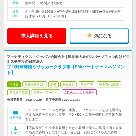
時間
働時間：8時間／休憩60分
# ＼年間休日120日／■完全週休2日制(土曜・日曜)■祝日■年末年
休日
休暇
始休暇（12月31日～1月3日）…
求人詳細を見る
気になる
ファナティクス・ジャパン合同会社 | 世界最大級のスポーツファン向けビジ
ネスモデルの日本法人！
プロ野球球団やサッカークラブ等【PM/パートナーマネジメン
ト】
正社員
業種未経験OK
急募
転勤なし
学歴不問
完全週休2日制
第二新卒歓迎
リモートワーク可
女性のおしごと掲載中
情報更新日：2026/06/29
終了予定日：
2026/11/19
プロスポーツチームと密接に連携し、ファンニーズを捉え期待を
超える施策を自立的に立案、MD・EC・店舗を横断して事業を牽
仕事内容
引します。
【応募条件】中小企業規模または小規模企業での経営企画や事業
企画のご経験（目安3年以上）または、戦略コンサルのご経験
対象と