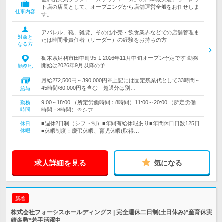
ト店の店長として、オープニングから店舗運営全般をお任せしま
仕事内容
す。
アパレル、靴、雑貨、その他小売・飲食業界などでの店舗管理ま
対象と
たは時間帯責任者（リーダー）の経験をお持ちの方
なる方
栃木県足利市田中町95-1 2026年11月中旬オープン予定です 勤務
開始は2026年9月以降の予…
勤務地
月給272,500円～390,000円※上記には固定残業代として33時間～
45時間/80,000円を含む 超過分は別…
給与
9:00～18:00 （所定労働時間：8時間）11:00～20:00 （所定労働
勤務
時間
時間：8時間）※シフ…
■週休2日制（シフト制）■年間有給休暇あり■年間休日日数125日
休日
休暇
■休暇制度：慶弔休暇、育児休暇(取得…
求人詳細を見る
気になる
新着
株式会社フォーシスホールディングス | 完全週休二日制(土日休み)*産育休実
績多数*若手活躍中