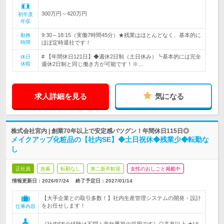
300万円～420万円
初年度
年収
9:30～18:15（実働7時間45分）★残業はほとんどなく、基本的に
勤務
時間
ほぼ定時退社です！
# 【年間休日121日】◆週休2日制（土日休み）┗基本的には完全
休日
休暇
週休2日制と同じ働き方が可能です！※…
求人詳細を見る
気になる
株式会社宮内 | 創業70年以上で安定感バツグン！年間休日115日◎
メイクアップ化粧品の【社内SE】◆土日祝休◆残業少◆転勤な
し
正社員
急募
転勤なし
第二新卒歓迎
女性のおしごと掲載中
情報更新日：2026/07/24
終了予定日：
2027/01/14
【大手企業との取引多数！】社内生産管理システムの開発・設計
をお任せします！
仕事内容