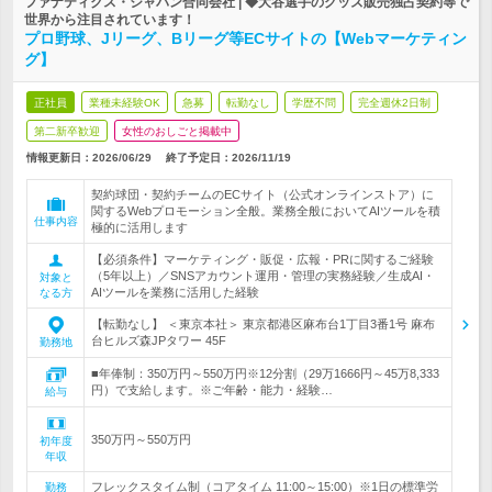
ファナティクス・ジャパン合同会社 | ◆大谷選手のグッズ販売独占契約等で
世界から注目されています！
プロ野球、Jリーグ、Bリーグ等ECサイトの【Webマーケティン
グ】
正社員
業種未経験OK
急募
転勤なし
学歴不問
完全週休2日制
第二新卒歓迎
女性のおしごと掲載中
情報更新日：2026/06/29
終了予定日：
2026/11/19
契約球団・契約チームのECサイト（公式オンラインストア）に
関するWebプロモーション全般。業務全般においてAIツールを積
仕事内容
極的に活用します
【必須条件】マーケティング・販促・広報・PRに関するご経験
（5年以上）／SNSアカウント運用・管理の実務経験／生成AI・
対象と
AIツールを業務に活用した経験
なる方
【転勤なし】 ＜東京本社＞ 東京都港区麻布台1丁目3番1号 麻布
台ヒルズ森JPタワー 45F
勤務地
■年俸制：350万円～550万円※12分割（29万1666円～45万8,333
円）で支給します。※ご年齢・能力・経験…
給与
350万円～550万円
初年度
年収
フレックスタイム制（コアタイム 11:00～15:00）※1日の標準労
勤務