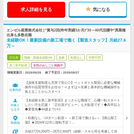
求人詳細を見る
気になる
エンゼル産業株式会社 | *賞与2回(昨年実績3か月)*30～40代活躍中*異業種
出身も多数在籍
未経験OK！最新設備の新工場で働く【製造スタッフ】月給27.6
万～
正社員
職種・業種未経験OK
急募
転勤なし
学歴不問
第二新卒歓迎
女性のおしごと掲載中
情報更新日：2026/06/26
終了予定日：
2026/08/27
【資格支援制度も充実で安心◎】ペットボトル製造に必要な機械
操作や品質管理をお任せ！≪まずは≫先輩と基本的な機械操作を
仕事内容
覚えることからスタート
【未経験＆第二新卒歓迎】まっさらな職場で、心機一転スタート
したい方を応援！「正社員デビュー」も大歓迎です！◆高卒以上
対象と
◆要普免◆44歳まで(※)
なる方
＜転勤なし・UIターン歓迎＞ ＜新工場で働ける♪＞ 【新山梨工
場】★2026年12月に移転予定！…
勤務地
月給27万6,000円～28万2,900円（経験・スキル等を考慮して決