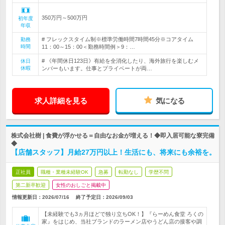
350万円～500万円
初年度
年収
# フレックスタイム制※標準労働時間7時間45分※コアタイム
勤務
時間
11：00～15：00＜勤務時間例＞9：…
# 《年間休日123日》有給を全消化したり、海外旅行を楽しむメ
休日
休暇
ンバーもいます。仕事とプライベートが両…
求人詳細を見る
気になる
株式会社樹 | 食費が浮かせる＝自由なお金が増える！◆即入居可能な寮完備
◆
【店舗スタッフ】月給27万円以上！生活にも、将来にも余裕を。
正社員
職種・業種未経験OK
急募
転勤なし
学歴不問
第二新卒歓迎
女性のおしごと掲載中
情報更新日：2026/07/16
終了予定日：
2026/09/03
【未経験でも3ヵ月ほどで独り立ちOK！】『らーめん食堂 ろくの
家』をはじめ、当社ブランドのラーメン店やうどん店の接客や調