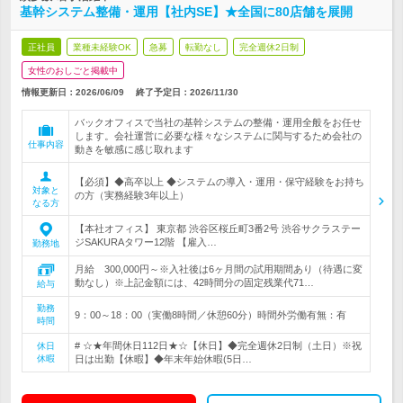
基幹システム整備・運用【社内SE】★全国に80店舗を展開
正社員
業種未経験OK
急募
転勤なし
完全週休2日制
女性のおしごと掲載中
情報更新日：2026/06/09
終了予定日：
2026/11/30
バックオフィスで当社の基幹システムの整備・運用全般をお任せ
します。会社運営に必要な様々なシステムに関与するため会社の
仕事内容
動きを敏感に感じ取れます
【必須】◆高卒以上 ◆システムの導入・運用・保守経験をお持ち
対象と
の方（実務経験3年以上）
なる方
【本社オフィス】 東京都 渋谷区桜丘町3番2号 渋谷サクラステー
ジSAKURAタワー12階 【雇入…
勤務地
月給 300,000円～※入社後は6ヶ月間の試用期間あり（待遇に変
動なし）※上記金額には、42時間分の固定残業代71…
給与
勤務
9：00～18：00（実働8時間／休憩60分）時間外労働有無：有
時間
# ☆★年間休日112日★☆【休日】◆完全週休2日制（土日）※祝
休日
休暇
日は出勤【休暇】◆年末年始休暇(5日…