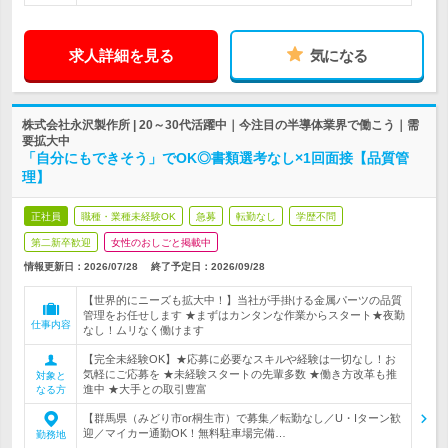
求人詳細を見る
気になる
株式会社永沢製作所 | 20～30代活躍中｜今注目の半導体業界で働こう｜需
要拡大中
「自分にもできそう」でOK◎書類選考なし×1回面接【品質管
理】
正社員
職種・業種未経験OK
急募
転勤なし
学歴不問
第二新卒歓迎
女性のおしごと掲載中
情報更新日：2026/07/28
終了予定日：
2026/09/28
【世界的にニーズも拡大中！】当社が手掛ける金属パーツの品質
管理をお任せします ★まずはカンタンな作業からスタート★夜勤
仕事内容
なし！ムリなく働けます
【完全未経験OK】★応募に必要なスキルや経験は一切なし！お
気軽にご応募を ★未経験スタートの先輩多数 ★働き方改革も推
対象と
進中 ★大手との取引豊富
なる方
【群馬県（みどり市or桐生市）で募集／転勤なし／U・Iターン歓
迎／マイカー通勤OK！無料駐車場完備…
勤務地