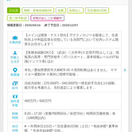
正社員
職種・業種未経験OK
急募
転勤なし
完全週休2日制
第二新卒歓迎
女性のおしごと掲載中
情報更新日：2026/06/16
終了予定日：
2026/12/07
【メインは開発・テスト部分】ITテクノロジーを駆使して、生産
性向上や利益拡張を目指している当部門において社内システム開
仕事内容
発をお任せします！
【実務未経験OK◎】《必須》◇大学卒(※文理不問)もしくは、情
報系の高専・専門学校卒 ◇ITパスポート、基本情報レベルのIT知
対象と
識(インフラ系) ほか
なる方
本社／愛知県豊田市大林町8-20 ※原則転勤はありません。 ※マ
イカー通勤OK ※屋外に喫煙可能場…
勤務地
日給月給制：270,000円～340,000円(一律支給手当含む)※経験、
能力等を考慮の上、当社規定により優遇します…
給与
400万円～500万円
初年度
年収
8:20～17:20（実働7時間50分／休憩70分）時間外労働有無：有
勤務
時間
（10時間以内）
# ＜年間休日121日＞* 完全週休2日制（土日）* 有給休暇* 夏季休
休日
休暇
暇 * 年末年始休暇* GW…