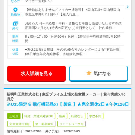
マイカー通勤OK／
なる方
【転勤はありません／マイカー通勤可】 <岡山工場> 岡山県岡山
市北区中井町2丁目8-7 【雇入れ直…
勤務地
月給22万円～※経験・年齢・資格など考慮し優遇いたします※試
用期間2ヶ月あり(待遇の変更なし)※目安として 社内業務…
給与
8：00～17：00（休憩60分）休憩：1時間※平均残業時間/月10時
勤務
時間
間
■週休2日制(日曜日、その他)※会社カレンダーによる* 有給休暇
休日
休暇
(半日単位年次有給休暇、有給病気休暇…
求人詳細を見る
気になる
新明和工業株式会社 | 東証プライム上場の航空機メーカー｜賞与実績5.4ヶ
月分
※U35限定※ 飛行機部品の【 製造 】★完全週休2日★年休126日
正社員
職種・業種未経験OK
急募
転勤なし
学歴不問
完全週休2日制
第二新卒歓迎
リモートワーク可
情報更新日：2026/07/03
終了予定日：
2026/09/03