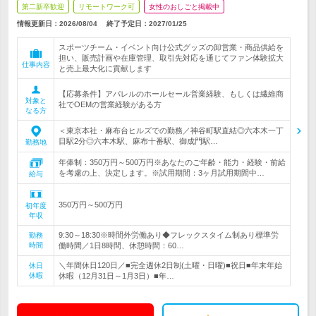
第二新卒歓迎
リモートワーク可
女性のおしごと掲載中
情報更新日：2026/08/04
終了予定日：
2027/01/25
スポーツチーム・イベント向け公式グッズの卸営業・商品供給を
担い、販売計画や在庫管理、取引先対応を通じてファン体験拡大
仕事内容
と売上最大化に貢献します
【応募条件】アパレルのホールセール営業経験、もしくは繊維商
対象と
社でOEMの営業経験がある方
なる方
＜東京本社・麻布台ヒルズでの勤務／神谷町駅直結◎六本木一丁
目駅2分◎六本木駅、麻布十番駅、御成門駅…
勤務地
年俸制：350万円～500万円※あなたのご年齢・能力・経験・前給
を考慮の上、決定します。※試用期間：3ヶ月試用期間中…
給与
350万円～500万円
初年度
年収
9:30～18:30※時間外労働あり◆フレックスタイム制あり標準労
勤務
時間
働時間／1日8時間、休憩時間：60…
＼年間休日120日／■完全週休2日制(土曜・日曜)■祝日■年末年始
休日
休暇
休暇（12月31日～1月3日）■年…