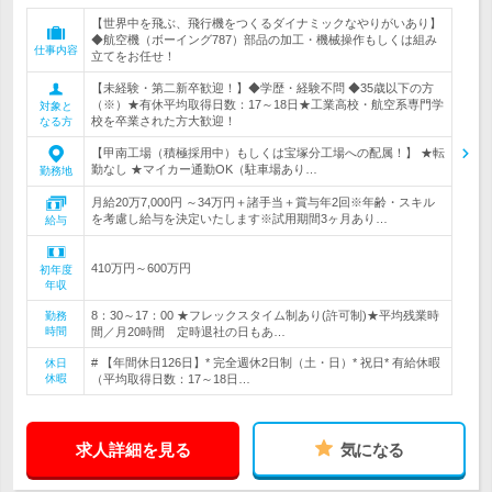
【世界中を飛ぶ、飛行機をつくるダイナミックなやりがいあり】
◆航空機（ボーイング787）部品の加工・機械操作もしくは組み
仕事内容
立てをお任せ！
【未経験・第二新卒歓迎！】◆学歴・経験不問 ◆35歳以下の方
（※）★有休平均取得日数：17～18日★工業高校・航空系専門学
対象と
校を卒業された方大歓迎！
なる方
【甲南工場（積極採用中）もしくは宝塚分工場への配属！】 ★転
勤なし ★マイカー通勤OK（駐車場あり…
勤務地
月給20万7,000円 ～34万円＋諸手当＋賞与年2回※年齢・スキル
を考慮し給与を決定いたします※試用期間3ヶ月あり…
給与
410万円～600万円
初年度
年収
8：30～17：00 ★フレックスタイム制あり(許可制)★平均残業時
勤務
時間
間／月20時間 定時退社の日もあ…
# 【年間休日126日】* 完全週休2日制（土・日）* 祝日* 有給休暇
休日
休暇
（平均取得日数：17～18日…
求人詳細を見る
気になる