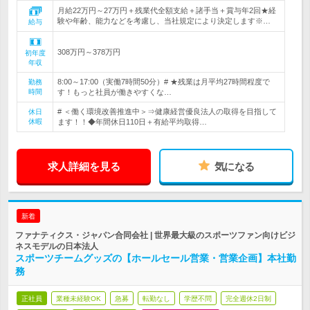
月給22万円～27万円＋残業代全額支給＋諸手当＋賞与年2回★経
験や年齢、能力などを考慮し、当社規定により決定します※…
給与
308万円～378万円
初年度
年収
8:00～17:00（実働7時間50分）# ★残業は月平均27時間程度で
勤務
時間
す！もっと社員が働きやすくな…
# ＜働く環境改善推進中＞⇒健康経営優良法人の取得を目指して
休日
休暇
ます！！◆年間休日110日＋有給平均取得…
求人詳細を見る
気になる
新着
ファナティクス・ジャパン合同会社 | 世界最大級のスポーツファン向けビジ
ネスモデルの日本法人
スポーツチームグッズの【ホールセール営業・営業企画】本社勤
務
正社員
業種未経験OK
急募
転勤なし
学歴不問
完全週休2日制