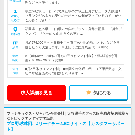
仕事内容
理などをお任せします。
学歴や経験は一切不問で未経験の方や正社員デビューを大歓迎！
ブランクがある方も安心のサポート体制が整っているので、ぜひ
対象と
ご応募ください！
なる方
福岡県・熊本県・山口県内の自社ブランド店舗に配属！ 《募集ブ
ランド》 『らーめん食堂 ろくの家』…
勤務地
月給274,300円～＋各種手当＋賞与あり※経験、スキルなどを考
慮したうえ決定します。※上記には固定残業代（30時間…
給与
# 【6時30分～25時の間での選べるシフト制♪】* 標準勤務時間
勤務
時間
例）10:00～20:00（実働8…
■月8日休み（シフト制） ■年間有給休暇10日～（下限日数は、入
休日
休暇
社半年経過後の付与日数となります）■…
求人詳細を見る
気になる
ファナティクス・ジャパン合同会社 | 大谷選手のグッズ販売独占契約等様々
なトピックでメディアで話題
プロ野球球団、JリーグチームECサイトの【カスタマーサポー
ト】