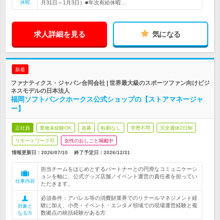
休暇
月31日～1月3日）■年次有給休暇…
求人詳細を見る
気になる
新着
ファナティクス・ジャパン合同会社 | 世界最大級のスポーツファン向けビジ
ネスモデルの日本法人
福岡ソフトバンクホークス公式ショップの【ストアマネージャ
ー】
正社員
業種未経験OK
急募
転勤なし
学歴不問
完全週休2日制
リモートワーク可
女性のおしごと掲載中
情報更新日：2026/07/10
終了予定日：
2026/12/31
担当チームをはじめとするパートナーとの円滑なコミュニケーシ
ョンを軸に、公式グッズ店舗／イベント運営の責任者を担ってい
仕事内容
ただきます。
必須条件：アパレル等の消費財業界でのリテールマネジメント経
験に加え、小売・イベント・エンタメ領域での現場運営経験と複
対象と
数拠点の統括経験がある方
なる方