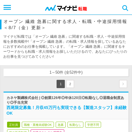
オープン 繊維 急募に関する求人・転職・中途採用情報
＜8/7（金）更新＞
マイナビ転職では「オープン 繊維 急募」に関連する転職・求人・中途採用情
報を多数掲載中!「オープン 繊維 急募」の転職・求人情報を探しているあなた
におすすめのお仕事を掲載しています。「オープン 繊維 急募」に関連するキ
ーワードからも転職・求人情報をお探しいただけるので、あなたにぴったりの
お仕事を見つけてみてください!
1～50件 (全52件中)
1
2
カネヤ製綱株式会社 | ◎創業126年◎年休120日◎転勤なし◎退職金制度あ
り◎手当充実
西尾限定募集！月収45万円も実現できる【製造スタッフ】未経験
OK
正社員
職種・業種未経験OK
急募
転勤なし
学歴不問