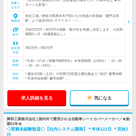
《社内SEの経験は不問！意欲重視の採用です》◎高卒以上 ★UI
対象と
ターンも歓迎！
なる方
本社工場／神奈川県厚木市戸田1-4 (小田急小田原線「愛甲石田
駅」より徒歩20分) ※マイカー・バ…
勤務地
月給23万円～40万円※経験・能力等を考慮し決定します。※試用
期間3ヶ月（待遇変動なし）
給与
350万円～550万円
初年度
年収
* 8:30～17:10（実働7時間35分）▼休憩時間（計65分）・10：00
勤務
時間
～10：10（10分）…
* 週休2日制（土日）※年間7日程度土曜出勤あり* 祝日* 夏季休暇
休日
休暇
* 年末年始休暇* 慶弔休暇* …
求人詳細を見る
気になる
興和工業株式会社 | 国内外で愛用される自動車シートカバーメーカー／★創
業63年★
◇実務未経験歓迎◇【社内システム開発】＊年休121日 ＊完休2
日