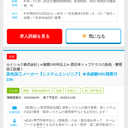
8:45～17:30（所定労働時間8時間）休憩時間：45分 時間外労働有
勤務
時間
無：有
# 年間休日123日以上＜休日＞* 完全週休2日制（土・日）* 祝日＜
休日
休暇
休暇＞* 年末年始6日* 夏季…
求人詳細を見る
気になる
新着
セイショク株式会社 | ≪創業140年以上≫ 西日本トップクラスの染色・整理
加工設備！
染色加工メーカー【システムエンジニア】★未経験OK/残業月
10h
正社員
職種・業種未経験OK
急募
転勤なし
第二新卒歓迎
情報更新日：2026/06/09
終了予定日：
2026/11/30
【転勤なし/管理系総合職】基幹システムの移行業務・新システム
の設計開発・既存システムの運用保守などをお任せします！
仕事内容
<必須>専門学校卒以上（情報系）のみ！責任感を持って、チーム
ワークを重視できる方を求めています！既卒・第二新卒歓迎◎＼
対象と