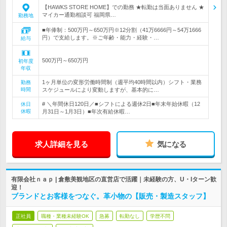
【HAWKS STORE HOME】での勤務 ★転勤は当面ありません ★
マイカー通勤相談可 福岡県…
勤務地
■年俸制：500万円～650万円※12分割（41万6666円～54万1666
円）で支給します。※ご年齢・能力・経験・…
給与
500万円～650万円
初年度
年収
1ヶ月単位の変形労働時間制（週平均40時間以内）シフト・業務
勤務
時間
スケジュールにより変動しますが、基本的に…
# ＼年間休日120日／■シフトによる週休2日■年末年始休暇（12
休日
休暇
月31日～1月3日）■年次有給休暇…
求人詳細を見る
気になる
有限会社ｎａｐ | 倉敷美観地区の直営店で活躍｜未経験の方、U・Iターン歓
迎！
ブランドとお客様をつなぐ。革小物の【販売・製造スタッフ】
正社員
職種・業種未経験OK
急募
転勤なし
学歴不問