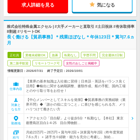
求人詳細を見る
気になる
株式会社特殊金属エクセル | #大手メーカーと直取引 #土日祝休 #有休取得率
8割超 #リモートOK
長く働ける【貿易事務】＊残業ほぼなし＊年休123日＊賞与7.6ヵ
月
正社員
業種未経験OK
急募
転勤なし
学歴不問
完全週休2日制
第二新卒歓迎
リモートワーク可
女性のおしごと掲載中
情報更新日：2026/07/31
終了予定日：
2026/10/01
【業界の基本知識は入社後に習得｜日本語・英語をバランス良く
活用】◆輸出に関する納期調整、書類作成、船の手配、国内工場
仕事内容
とのやり取り等をお任せ！
【中心メンバーとしてスキルを発揮】◆貿易事務の実務経験（業
界不問）◆「誰かの役に立つこと」に喜びを感じられる方、メリ
対象と
ハリつけて働きたい方
なる方
＊アクセス◎「目白駅」より徒歩5分 ＊転勤なし 【本社】 東京
都豊島区目白1-4-25 目白博物館…
勤務地
月給23万円～28万円＋賞与年2回＋決算賞与年2回（昨年度実績
7.6ヵ月）＋ 諸手当※経験・能力を充分に考慮し、加給…
給与