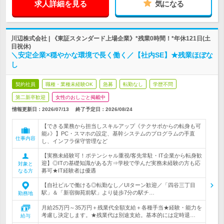
求人詳細を見る
気になる
川辺株式会社 | 《東証スタンダード上場企業》*残業0時間！*年休121日(土
日祝休)
＼安定企業×穏やかな環境で長く働く／【社内SE】★残業ほぼな
し
契約社員
職種・業種未経験OK
急募
転勤なし
学歴不問
第二新卒歓迎
女性のおしごと掲載中
情報更新日：2026/07/13
終了予定日：
2026/08/24
【できる業務から担当しスキルアップ《テクサポからの転身も可
能♪》】PC・スマホの設定、基幹システムのプログラムの手直
仕事内容
し、インフラ保守管理など
【実務未経験可！ポテンシャル重視/客先常駐・IT企業から転身歓
迎】◎ITの基礎知識がある方⇒学校で学んだ実務未経験の方も応
対象と
募可★IT経験者は優遇
なる方
【自社ビルで働ける◎転勤なし／UIターン歓迎／「四谷三丁目
駅」＆「新宿御苑前駅」より徒歩7分の駅チ…
勤務地
月給25万円～35万円＋残業代全額支給＋各種手当★経験・能力を
考慮し決定します。★残業代は別途支給。基本的には定時退…
給与