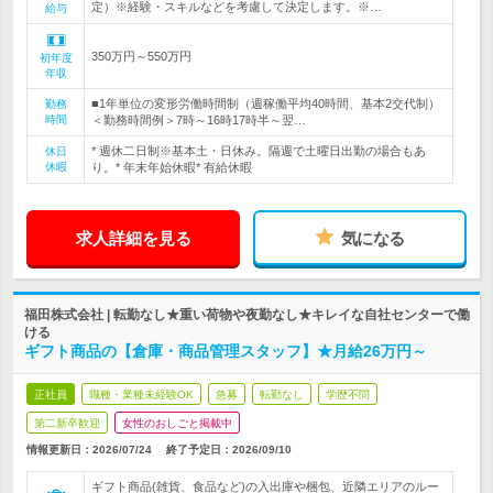
定）※経験・スキルなどを考慮して決定します。※…
給与
350万円～550万円
初年度
年収
■1年単位の変形労働時間制（週稼働平均40時間、基本2交代制）
勤務
時間
＜勤務時間例＞7時～16時17時半～翌…
* 週休二日制※基本土・日休み。隔週で土曜日出勤の場合もあ
休日
休暇
り。* 年末年始休暇* 有給休暇
求人詳細を見る
気になる
福田株式会社 | 転勤なし★重い荷物や夜勤なし★キレイな自社センターで働
ける
ギフト商品の【倉庫・商品管理スタッフ】★月給26万円～
正社員
職種・業種未経験OK
急募
転勤なし
学歴不問
第二新卒歓迎
女性のおしごと掲載中
情報更新日：2026/07/24
終了予定日：
2026/09/10
ギフト商品(雑貨、食品など)の入出庫や梱包、近隣エリアのルー