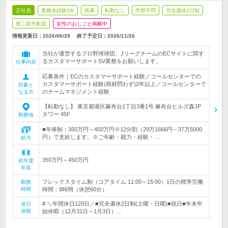
正社員
業種未経験OK
急募
転勤なし
学歴不問
完全週休2日制
第二新卒歓迎
女性のおしごと掲載中
情報更新日：2026/06/29
終了予定日：
2026/11/26
当社が運営するプロ野球球団、JリーグチームのECサイトに関す
るカスタマーサポートSV業務をお願いします。
仕事内容
応募条件｜ECのカスタマーサポート経験／コールセンターでの
カスタマーサポート経験(商材問わず)2年以上／コールセンターで
対象と
のチームマネジメント経験
なる方
【転勤なし】 東京都港区麻布台1丁目3番1号 麻布台ヒルズ森JP
タワー 45F
勤務地
■年俸制：350万円～450万円※12分割（29万1666円～37万5000
円）で支給します。※ご年齢・能力・経験・…
給与
350万円～450万円
初年度
年収
フレックスタイム制（コアタイム 11:00～15:00）1日の標準労働
勤務
時間
時間：8時間（休憩60分）
# ＼年間休日120日／■完全週休2日制(土曜・日曜)■祝日■年末年
休日
休暇
始休暇（12月31日～1月3日）…