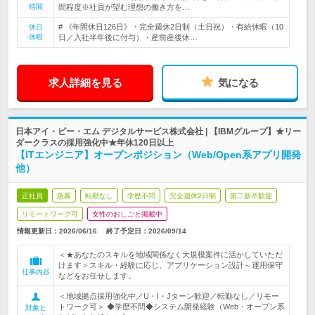
時間
間程度※社員が望む理想の働き方を…
# 《年間休日126日》・完全週休2日制（土日祝）・有給休暇（10
休日
休暇
日／入社半年後に付与）・産前産後休…
求人詳細を見る
気になる
日本アイ・ビー・エム デジタルサービス株式会社 | 【IBMグループ】★リー
ダークラスの採用強化中★年休120日以上
【ITエンジニア】オープンポジション（Web/Open系アプリ開発
他）
正社員
急募
転勤なし
学歴不問
完全週休2日制
第二新卒歓迎
リモートワーク可
女性のおしごと掲載中
情報更新日：2026/06/16
終了予定日：
2026/09/14
＜★あなたのスキルを地域関係なく大規模案件に活かしていただ
けます＞スキル・経験に応じ、アプリケーション設計～運用保守
仕事内容
などをお任せします。
＜地域拠点採用強化中／U・I・Jターン歓迎／転勤なし／リモー
トワーク可＞ ◆学歴不問◆システム開発経験（Web・オープン系
対象と