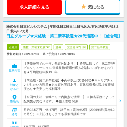
求人詳細を見る
気になる
株式会社日立ビルシステム | 年間休日126日/土日祝休み/有休消化平均18.2
日/賞与6.2カ月
日立グループ★未経験・第二新卒歓迎★20代活躍中！【総合職】
正社員
職種・業種未経験OK
急募
完全週休2日制
第二新卒歓迎
情報更新日：2026/07/06
終了予定日：
2026/10/15
【研修施設での手厚い教育体制あり！】希望に応じて、施工管理/
ビルソリューション/営業技術/現場代理人/設計のいずれかをお任
仕事内容
せ★平均勤続年数19.9年
【未経験・第二新卒歓迎】◆高卒以上(文理不問)◆キャリアチェ
ンジしたい方歓迎★男女育休実績あり、育休取得者の職場支援制
対象と
度あり★充実した福利厚生
なる方
【全国の支社・管轄エリア内拠点で活躍！】 ※担当業務によって
配属先が異なります。 ◆施工管理 関東…
勤務地
月給22.5万円～48.4万円＋諸手当＋賞与年2回（2026年度:賞与6.2
カ月分）※上記はあくまでも最低保証給です…
給与
336万円～864万円