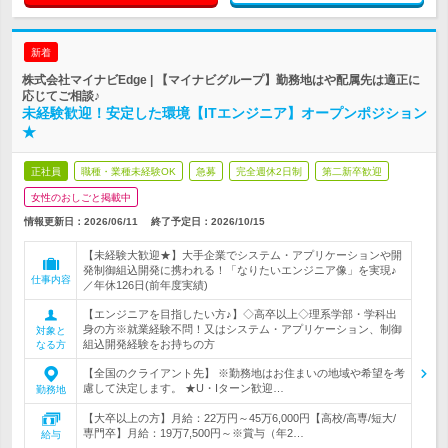
新着
株式会社マイナビEdge | 【マイナビグループ】勤務地はや配属先は適正に
応じてご相談♪
未経験歓迎！安定した環境【ITエンジニア】オープンポジション
★
正社員
職種・業種未経験OK
急募
完全週休2日制
第二新卒歓迎
女性のおしごと掲載中
情報更新日：2026/06/11
終了予定日：
2026/10/15
【未経験大歓迎★】大手企業でシステム・アプリケーションや開
発制御組込開発に携われる！「なりたいエンジニア像」を実現♪
仕事内容
／年休126日(前年度実績)
【エンジニアを目指したい方♪】◇高卒以上◇理系学部・学科出
身の方※就業経験不問！又はシステム・アプリケーション、制御
対象と
組込開発経験をお持ちの方
なる方
【全国のクライアント先】 ※勤務地はお住まいの地域や希望を考
慮して決定します。 ★U・Iターン歓迎…
勤務地
【大卒以上の方】月給：22万円～45万6,000円【高校/高専/短大/
専門卒】月給：19万7,500円～※賞与（年2…
給与