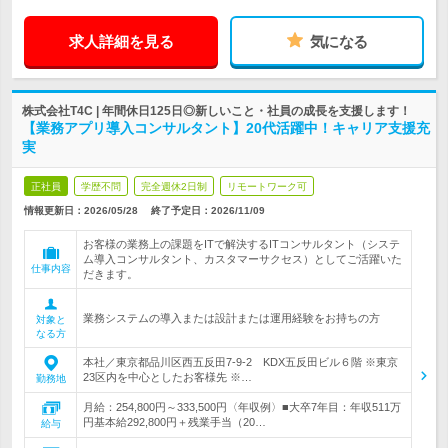
求人詳細を見る
気になる
株式会社T4C | 年間休日125日◎新しいこと・社員の成長を支援します！
【業務アプリ導入コンサルタント】20代活躍中！キャリア支援充
実
正社員
学歴不問
完全週休2日制
リモートワーク可
情報更新日：2026/05/28
終了予定日：
2026/11/09
お客様の業務上の課題をITで解決するITコンサルタント（システ
ム導入コンサルタント、カスタマーサクセス）としてご活躍いた
仕事内容
だきます。
業務システムの導入または設計または運用経験をお持ちの方
対象と
なる方
本社／東京都品川区西五反田7-9-2 KDX五反田ビル６階 ※東京
23区内を中心としたお客様先 ※…
勤務地
月給：254,800円～333,500円〈年収例〉■大卒7年目：年収511万
円基本給292,800円＋残業手当（20…
給与