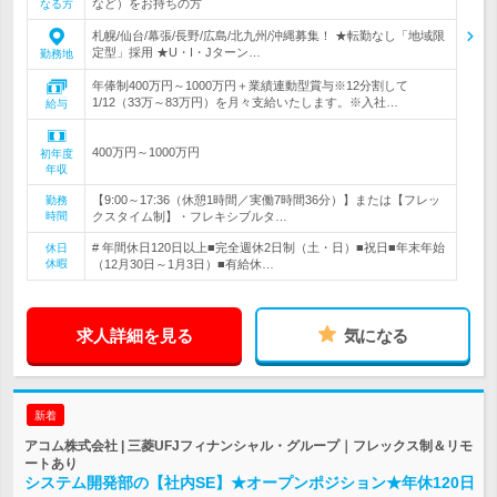
など）をお持ちの方
なる方
札幌/仙台/幕張/長野/広島/北九州/沖縄募集！ ★転勤なし「地域限
定型」採用 ★U・I・Jターン…
勤務地
年俸制400万円～1000万円＋業績連動型賞与※12分割して
1/12（33万～83万円）を月々支給いたします。※入社…
給与
400万円～1000万円
初年度
年収
【9:00～17:36（休憩1時間／実働7時間36分）】または【フレッ
勤務
時間
クスタイム制】・フレキシブルタ…
# 年間休日120日以上■完全週休2日制（土・日）■祝日■年末年始
休日
休暇
（12月30日～1月3日）■有給休…
求人詳細を見る
気になる
新着
アコム株式会社 | 三菱UFJフィナンシャル・グループ｜フレックス制＆リモ
ートあり
システム開発部の【社内SE】★オープンポジション★年休120日