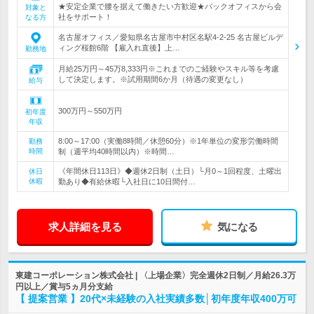
★安定企業で腰を据えて働きたい方歓迎★バックオフィスから会
対象と
社をサポート！
なる方
名古屋オフィス／愛知県名古屋市中村区名駅4-2-25 名古屋ビルデ
ィング桜館6階 【雇入れ直後】上…
勤務地
月給25万円～45万8,333円※これまでのご経験やスキル等を考慮
して決定します。※試用期間6か月（待遇の変更なし）
給与
300万円～550万円
初年度
年収
8:00～17:00（実働8時間／休憩60分）※1年単位の変形労働時間
勤務
時間
制（週平均40時間以内）※時間…
《年間休日113日》◆週休2日制（土日）└月0～1回程度、土曜出
休日
休暇
勤あり◆有給休暇└入社日に10日間付…
求人詳細を見る
気になる
東建コーポレーション株式会社 | 〈上場企業〉完全週休2日制／月給26.3万
円以上／賞与5ヵ月分支給
【 提案営業 】20代×未経験の入社実績多数│初年度年収400万可