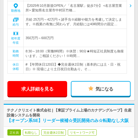
【2025年10月新規OPEN／「名古屋駅」徒歩7分】 <名古屋営業
所> 愛知県名古屋市中村区竹橋…
勤務地
月給 25万円～42万円＋諸手当※経験や能力を考慮して決定しま
す。※残業の有無に関わらず、月給額には40時間分の固定…
給与
350万円～600万円
初年度
年収
8:30～18:00（実働8時間）※休憩：90分★時短正社員制度も御座
勤務
時間
います。ご相談ください！※時間…
# 【年間休日120日】◆完全週休2日制（基本的には土・日・祝
休日
休暇
日）※ 現場により土日祝日出勤あり。そ…
求人詳細を見る
気になる
テクノクリエイト株式会社 | 【東証プライム上場のカナデングループ】生産
設備システムを開発
【オープン系SE】リーダー候補☆受託開発のみ☆転勤なし大阪
正社員
転勤なし
完全週休2日制
リモートワーク可