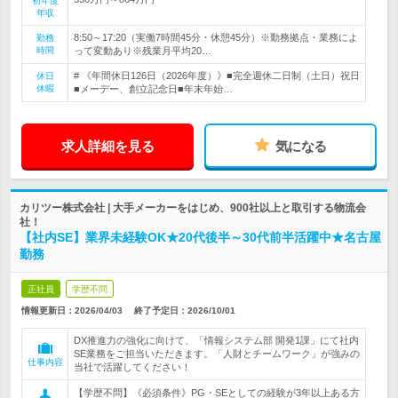
初年度
年収
8:50～17:20（実働7時間45分・休憩45分）※勤務拠点・業務によ
勤務
時間
って変動あり※残業月平均20…
# 《年間休日126日（2026年度）》■完全週休二日制（土日）祝日
休日
休暇
■メーデー、創立記念日■年末年始…
求人詳細を見る
気になる
カリツー株式会社 | 大手メーカーをはじめ、900社以上と取引する物流会
社！
【社内SE】業界未経験OK★20代後半～30代前半活躍中★名古屋
勤務
正社員
学歴不問
情報更新日：2026/04/03
終了予定日：
2026/10/01
DX推進力の強化に向けて、「情報システム部 開発1課」にて社内
SE業務をご担当いただきます。「人財とチームワーク」が強みの
仕事内容
当社で活躍してください！
【学歴不問】《必須条件》PG・SEとしての経験が3年以上ある方