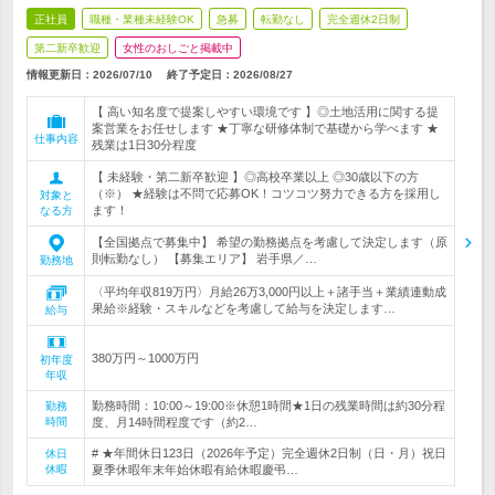
正社員
職種・業種未経験OK
急募
転勤なし
完全週休2日制
第二新卒歓迎
女性のおしごと掲載中
情報更新日：2026/07/10
終了予定日：
2026/08/27
【 高い知名度で提案しやすい環境です 】◎土地活用に関する提
案営業をお任せします ★丁寧な研修体制で基礎から学べます ★
仕事内容
残業は1日30分程度
【 未経験・第二新卒歓迎 】◎高校卒業以上 ◎30歳以下の方
（※） ★経験は不問で応募OK！コツコツ努力できる方を採用し
対象と
ます！
なる方
【全国拠点で募集中】 希望の勤務拠点を考慮して決定します（原
則転勤なし） 【募集エリア】 岩手県／…
勤務地
〈平均年収819万円〉月給26万3,000円以上＋諸手当＋業績連動成
果給※経験・スキルなどを考慮して給与を決定します…
給与
380万円～1000万円
初年度
年収
勤務時間：10:00～19:00※休憩1時間★1日の残業時間は約30分程
勤務
時間
度、月14時間程度です（約2…
# ★年間休日123日（2026年予定）完全週休2日制（日・月）祝日
休日
休暇
夏季休暇年末年始休暇有給休暇慶弔…