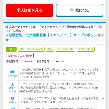
求人詳細を見る
気になる
株式会社マイナビEdge | 【マイナビグループ】勤務地や配属先は適正に応
じてご相談♪
未経験歓迎！九州地区募集【ITエンジニア】オープンポジション
★
正社員
職種・業種未経験OK
急募
完全週休2日制
第二新卒歓迎
女性のおしごと掲載中
情報更新日：2026/06/23
終了予定日：
2026/12/14
【未経験大歓迎★】大手企業でシステム・アプリケーションや開
発制御組込開発に携われる！「なりたいエンジニア像」を実現♪
仕事内容
／年休126日(前年度実績)
【エンジニアを目指したい方♪】◇高卒以上◇理系学部・学科出
身の方※就業経験不問！又はシステム・アプリケーション、制御
対象と
組込開発経験をお持ちの方
なる方
【九州地区のクライアント先】 ※勤務地はお住まいの地域や希望
を考慮して決定します。 ★U・Iターン…
勤務地