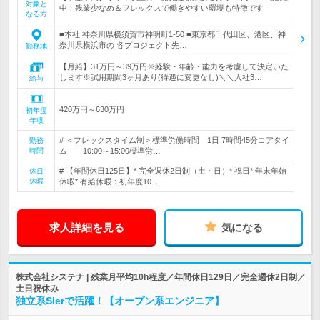
対象と
中！残業少なめ＆フレックスで働きやすい環境も特徴です
なる方
■本社 神奈川県横須賀市神明町1-50 ■東京都千代田区、港区、神
奈川県横浜市の 各プロジェクト先…
勤務地
【月給】31万円～39万円※経験・年齢・能力を考慮して決定いた
します※試用期間3ヶ月あり(待遇に変更なし)＼＼入社3…
給与
420万円～630万円
初年度
年収
# ＜フレックスタイム制＞標準労働時間 1日 7時間45分コアタイ
勤務
時間
ム 10:00～15:00標準労…
# 【年間休日125日】* 完全週休2日制（土・日）* 祝日* 年末年始
休日
休暇
休暇* 有給休暇：初年度10…
求人詳細を見る
気になる
株式会社システナ | 残業月平均10h程度／年間休日129日／完全週休2日制／
土日祝休み
独立系SIerで活躍！【オープン系エンジニア】