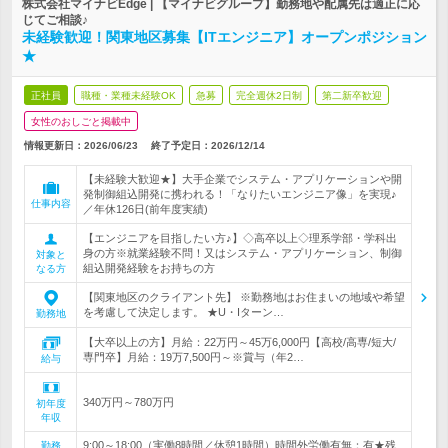
株式会社マイナビEdge | 【マイナビグループ】勤務地や配属先は適正に応
じてご相談♪
未経験歓迎！関東地区募集【ITエンジニア】オープンポジション
★
正社員
職種・業種未経験OK
急募
完全週休2日制
第二新卒歓迎
女性のおしごと掲載中
情報更新日：2026/06/23
終了予定日：
2026/12/14
【未経験大歓迎★】大手企業でシステム・アプリケーションや開
発制御組込開発に携われる！「なりたいエンジニア像」を実現♪
仕事内容
／年休126日(前年度実績)
【エンジニアを目指したい方♪】◇高卒以上◇理系学部・学科出
身の方※就業経験不問！又はシステム・アプリケーション、制御
対象と
組込開発経験をお持ちの方
なる方
【関東地区のクライアント先】 ※勤務地はお住まいの地域や希望
を考慮して決定します。 ★U・Iターン…
勤務地
【大卒以上の方】月給：22万円～45万6,000円【高校/高専/短大/
専門卒】月給：19万7,500円～※賞与（年2…
給与
340万円～780万円
初年度
年収
9:00～18:00（実働8時間／休憩1時間）時間外労働有無：有★残
勤務