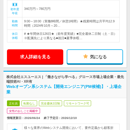
340万円～780万円
初年度
年収
9:00～18:00（実働8時間／休憩1時間）★残業時間は月平均12.9
勤務
時間
時間（2024年10月～20…
# ★年間休日126日★（前年度実績）■完全週休二日制（土・日）
休日
休暇
※配属先により異なる■祝日■夏季休暇…
求人詳細を見る
気になる
株式会社エスユーエス | 「働きながら学べる」グロース市場上場企業・最先
端技術AI・XR有
Webオープン系システム【開発エンジニア(PM候補)】・上場企
業
正社員
転勤なし
完全週休2日制
リモートワーク可
女性のおしごと掲載中
情報更新日：2026/06/24
終了予定日：
2026/12/10
様々な業界のWebシステム開発において、要件定義から顧客折