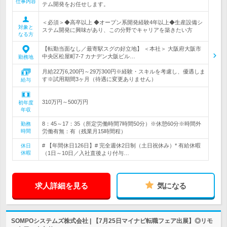
仕事内容
テム開発をお任せします。
＜必須＞◆高卒以上 ◆オープン系開発経験4年以上◆生産設備シ
対象と
ステム開発に興味があり、この分野でキャリアを築きたい方
なる方
【転勤当面なし／最寄駅スグの好立地】 ＜本社＞ 大阪府大阪市
中央区松屋町7-7 カナデン大阪ビル…
勤務地
月給22万6,200円～29万300円※経験・スキルを考慮し、優遇しま
す※試用期間3ヶ月（待遇に変更ありません）
給与
310万円～500万円
初年度
年収
8：45～17：35（所定労働時間7時間50分）※休憩60分※時間外
勤務
時間
労働有無：有（残業月15時間程）
# 【年間休日126日】# 完全週休2日制（土日祝休み）* 有給休暇
休日
休暇
（1日～10日／入社直後より付与…
求人詳細を見る
気になる
SOMPOシステムズ株式会社 | 【7月25日マイナビ転職フェア出展】◎リモ