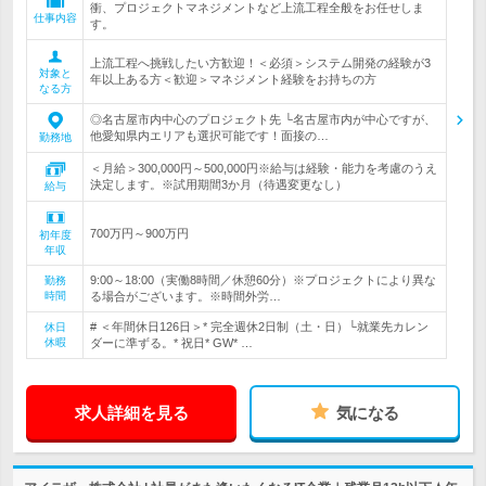
衝、プロジェクトマネジメントなど上流工程全般をお任せしま
仕事内容
す。
上流工程へ挑戦したい方歓迎！＜必須＞システム開発の経験が3
対象と
年以上ある方＜歓迎＞マネジメント経験をお持ちの方
なる方
◎名古屋市内中心のプロジェクト先 └名古屋市内が中心ですが、
他愛知県内エリアも選択可能です！面接の…
勤務地
＜月給＞300,000円～500,000円※給与は経験・能力を考慮のうえ
決定します。※試用期間3か月（待遇変更なし）
給与
700万円～900万円
初年度
年収
9:00～18:00（実働8時間／休憩60分）※プロジェクトにより異な
勤務
時間
る場合がございます。※時間外労…
# ＜年間休日126日＞* 完全週休2日制（土・日）└就業先カレン
休日
休暇
ダーに準ずる。* 祝日* GW* …
求人詳細を見る
気になる