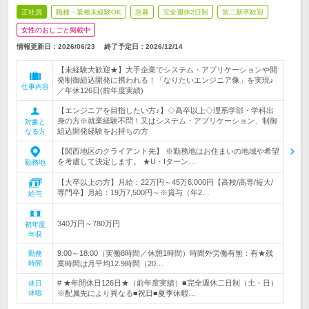
正社員
職種・業種未経験OK
急募
完全週休2日制
第二新卒歓迎
女性のおしごと掲載中
情報更新日：2026/06/23
終了予定日：
2026/12/14
【未経験大歓迎★】大手企業でシステム・アプリケーションや開
発制御組込開発に携われる！「なりたいエンジニア像」を実現♪
仕事内容
／年休126日(前年度実績)
【エンジニアを目指したい方♪】◇高卒以上◇理系学部・学科出
身の方※就業経験不問！又はシステム・アプリケーション、制御
対象と
組込開発経験をお持ちの方
なる方
【関西地区のクライアント先】 ※勤務地はお住まいの地域や希望
を考慮して決定します。 ★U・Iターン…
勤務地
【大卒以上の方】月給：22万円～45万6,000円【高校/高専/短大/
専門卒】月給：19万7,500円～※賞与（年2…
給与
340万円～780万円
初年度
年収
9:00～18:00（実働8時間／休憩1時間）時間外労働有無：有★残
勤務
時間
業時間は月平均12.9時間（20…
# ★年間休日126日★（前年度実績）■完全週休二日制（土・日）
休日
休暇
※配属先により異なる■祝日■夏季休暇…