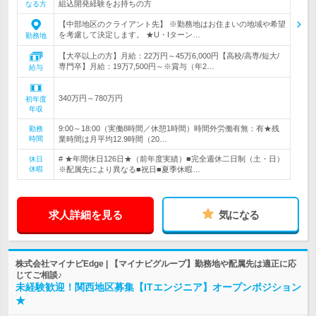
組込開発経験をお持ちの方
なる方
【中部地区のクライアント先】 ※勤務地はお住まいの地域や希望
を考慮して決定します。 ★U・Iターン…
勤務地
【大卒以上の方】月給：22万円～45万6,000円【高校/高専/短大/
専門卒】月給：19万7,500円～※賞与（年2…
給与
340万円～780万円
初年度
年収
9:00～18:00（実働8時間／休憩1時間）時間外労働有無：有★残
勤務
時間
業時間は月平均12.9時間（20…
# ★年間休日126日★（前年度実績）■完全週休二日制（土・日）
休日
休暇
※配属先により異なる■祝日■夏季休暇…
求人詳細を見る
気になる
株式会社マイナビEdge | 【マイナビグループ】勤務地や配属先は適正に応
じてご相談♪
未経験歓迎！関西地区募集【ITエンジニア】オープンポジション
★