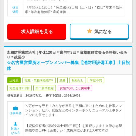
《年間休日120日》* 完全週休2日制（土・日）* 祝日* 年末年始休
休日
休暇
暇* 年次有給休暇* 産前産後…
求人詳細を見る
気になる
永和防災株式会社 | 年休120日＊賞与年3回＊資格取得支援＆合格祝い金あ
り＊残業少
☆名古屋営業所オープンメンバー募集【消防用設備工事】土日祝
休
正社員
職種・業種未経験OK
急募
転勤なし
学歴不問
完全週休2日制
第二新卒歓迎
女性のおしごと掲載中
情報更新日：2026/07/31
終了予定日：
2026/10/01
＼万が一を守る！みんなが日常を平和に過ごすためのお仕事／マ
ンション、ビル、病院などのインターホンリニューアル工事をメ
仕事内容
インにお任せします。
【資格保有者(消防設備士4種(甲種))】を歓迎します！立派な志望
対象と
動機や自己PRは必要ナシ！成長意欲があればOKです◎
なる方