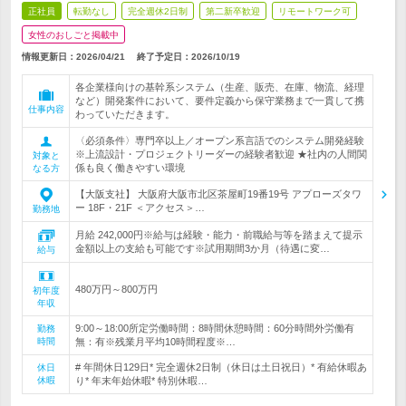
正社員
転勤なし
完全週休2日制
第二新卒歓迎
リモートワーク可
女性のおしごと掲載中
情報更新日：2026/04/21
終了予定日：
2026/10/19
各企業様向けの基幹系システム（生産、販売、在庫、物流、経理
など）開発案件において、要件定義から保守業務まで一貫して携
仕事内容
わっていただきます。
〈必須条件〉専門卒以上／オープン系言語でのシステム開発経験
※上流設計・プロジェクトリーダーの経験者歓迎 ★社内の人間関
対象と
係も良く働きやすい環境
なる方
【大阪支社】 大阪府大阪市北区茶屋町19番19号 アプローズタワ
ー 18F・21F ＜アクセス＞…
勤務地
月給 242,000円※給与は経験・能力・前職給与等を踏まえて提示
金額以上の支給も可能です※試用期間3か月（待遇に変…
給与
480万円～800万円
初年度
年収
9:00～18:00所定労働時間：8時間休憩時間：60分時間外労働有
勤務
時間
無：有※残業月平均10時間程度※…
# 年間休日129日* 完全週休2日制（休日は土日祝日）* 有給休暇あ
休日
休暇
り* 年末年始休暇* 特別休暇…