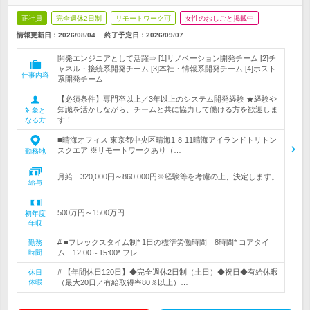
正社員
完全週休2日制
リモートワーク可
女性のおしごと掲載中
情報更新日：2026/08/04
終了予定日：
2026/09/07
開発エンジニアとして活躍⇒ [1]リノベーション開発チーム [2]チ
ャネル・接続系開発チーム [3]本社・情報系開発チーム [4]ホスト
仕事内容
系開発チーム
【必須条件】専門卒以上／3年以上のシステム開発経験 ★経験や
知識を活かしながら、チームと共に協力して働ける方を歓迎しま
対象と
す！
なる方
■晴海オフィス 東京都中央区晴海1-8-11晴海アイランドトリトン
スクエア ※リモートワークあり（…
勤務地
月給 320,000円～860,000円※経験等を考慮の上、決定します。
給与
500万円～1500万円
初年度
年収
# ■フレックスタイム制* 1日の標準労働時間 8時間* コアタイ
勤務
時間
ム 12:00～15:00* フレ…
# 【年間休日120日】◆完全週休2日制（土日）◆祝日◆有給休暇
休日
休暇
（最大20日／有給取得率80％以上）…