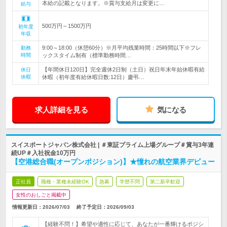
本給の記載となります。※賞与支給月は変更に…
給与
500万円～1500万円
初年度
年収
9:00～18:00（休憩60分）※月平均残業時間：25時間以下※フレ
勤務
時間
ックスタイム制有（標準勤務時間…
【年間休日120日】完全週休2日制（土日）祝日年末年始休暇有給
休日
休暇
休暇（初年度有給休暇日数:12日）慶弔…
求人詳細を見る
気になる
スイスポートジャパン株式会社 | ＃東証プライム上場グループ＃賞与3年連
続UP＃入社祝金10万円
【空港総合職(オープンポジション)】★憧れの航空業界デビュー
正社員
職種・業種未経験OK
急募
学歴不問
第二新卒歓迎
女性のおしごと掲載中
情報更新日：2026/07/03
終了予定日：
2026/09/03
【経験不問！】希望や適性に応じて、あなたが一番輝けるポジシ