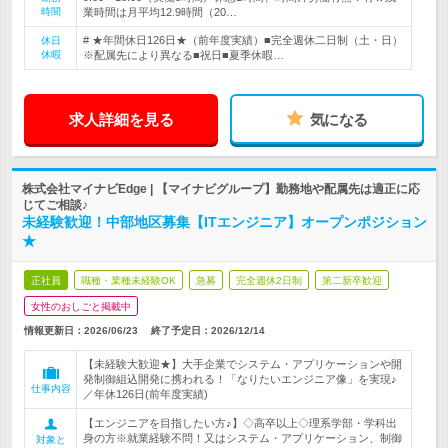
時間
業時間は月平均12.9時間（20…
# ★年間休日126日★（前年度実績）■完全週休二日制（土・日）
休日
休暇
※配属先により異なる■祝日■夏季休暇…
求人詳細を見る
気になる
株式会社マイナビEdge | 【マイナビグループ】勤務地や配属先は適正に応
じてご相談♪
未経験歓迎！中部地区募集【ITエンジニア】オープンポジション
★
正社員
職種・業種未経験OK
急募
完全週休2日制
第二新卒歓迎
女性のおしごと掲載中
情報更新日：2026/06/23
終了予定日：
2026/12/14
【未経験大歓迎★】大手企業でシステム・アプリケーションや開
発制御組込開発に携われる！「なりたいエンジニア像」を実現♪
仕事内容
／年休126日(前年度実績)
【エンジニアを目指したい方♪】◇高卒以上◇理系学部・学科出
身の方※就業経験不問！又はシステム・アプリケーション、制御
対象と