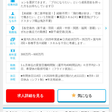
ョンを選択できます。「プロになりたい」という成長意欲を持っ
仕事内容
た方をお待ちしています◎
【未経験・第二新卒歓迎！】経験不問！「飛行機が好き」「空港
で働きたい」という方歓迎！◆英語スキル(※) ◆要普免(グラン
対象と
ドスタッフ職は免許不要)
なる方
【各空港内（新千歳・羽田・成田・中部・関西・福岡・那覇）い
ずれか拠点での勤務】 ■新千歳空港(北海…
勤務地
★賞与5.25カ月分／2025年実績★◎月給18万円～35万円＋賞与年
2回＋各種手当※経験・スキルを十分に考慮します…
給与
300万円～600万円
初年度
年収
1ヵ月単位の変形労働時間制（週平均40時間以内）※月平均2～3
勤務
時間
日、希望休の取得可能！（フライト状況に…
■年間休日114日（※2026年度は移行期のため111日）■月8～10
休日
休暇
日休み（シフト制）■年次有給休…
求人詳細を見る
気になる