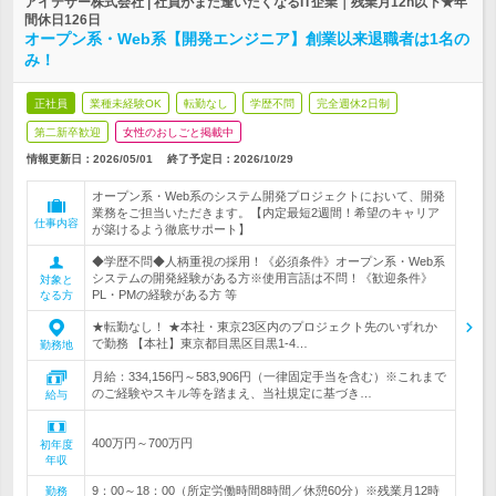
アイテザー株式会社 | 社員がまた逢いたくなるIT企業｜残業月12h以下★年
間休日126日
オープン系・Web系【開発エンジニア】創業以来退職者は1名の
み！
正社員
業種未経験OK
転勤なし
学歴不問
完全週休2日制
第二新卒歓迎
女性のおしごと掲載中
情報更新日：2026/05/01
終了予定日：
2026/10/29
オープン系・Web系のシステム開発プロジェクトにおいて、開発
業務をご担当いただきます。【内定最短2週間！希望のキャリア
仕事内容
が築けるよう徹底サポート】
◆学歴不問◆人柄重視の採用！《必須条件》オープン系・Web系
システムの開発経験がある方※使用言語は不問！《歓迎条件》
対象と
PL・PMの経験がある方 等
なる方
★転勤なし！ ★本社・東京23区内のプロジェクト先のいずれか
で勤務 【本社】東京都目黒区目黒1-4…
勤務地
月給：334,156円～583,906円（一律固定手当を含む）※これまで
のご経験やスキル等を踏まえ、当社規定に基づき…
給与
400万円～700万円
初年度
年収
9：00～18：00（所定労働時間8時間／休憩60分）※残業月12時
勤務