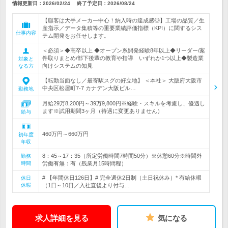
情報更新日：2026/02/24
終了予定日：
2026/08/24
【顧客は大手メーカー中心！納入時の達成感◎】工場の品質／生
産指示／データ集積等の重要業績評価指標（KPI）に関するシス
仕事内容
テム開発をお任せします。
＜必須＞◆高卒以上 ◆オープン系開発経験8年以上◆リーダー/案
件取りまとめ/部下後輩の教育や指導 いずれか1つ以上◆製造業
対象と
向けシステムの知見
なる方
【転勤当面なし／最寄駅スグの好立地】 ＜本社＞ 大阪府大阪市
中央区松屋町7-7 カナデン大阪ビル…
勤務地
月給29万8,200円～39万9,800円※経験・スキルを考慮し、優遇し
ます※試用期間3ヶ月（待遇に変更ありません）
給与
460万円～660万円
初年度
年収
8：45～17：35（所定労働時間7時間50分）※休憩60分※時間外
勤務
時間
労働有無：有（残業月15時間程）
# 【年間休日126日】# 完全週休2日制（土日祝休み）* 有給休暇
休日
休暇
（1日～10日／入社直後より付与…
求人詳細を見る
気になる