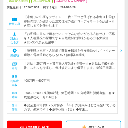
完全週休2日制
第二新卒歓迎
女性のおしごと掲載中
情報更新日：2026/03/31
終了予定日：
2026/09/28
【家創りの中枢をデザイン！二代・三代と選ばれる家創り】◎お
客様の想いが詰まった注文住宅の設計コーディネートを設計～引
仕事内容
き渡しまでお任せします
「お客様に喜んで頂きたい」⇒そんな想いがある方はぜひご応募
を！人柄重視の採用です★自然素材に興味がある方も大歓迎
対象と
★20~30代男女活躍中！
なる方
【埼玉県上尾市・入間郡で募集★転居を伴う転勤なし／マイカー
通勤＆電車通勤どちらもOK！無料駐車場完…
勤務地
【月給】28万円～＋賞与最大年3回＋各種手当★月給は年齢や経
験、スキルを考慮し、当社規定により優遇します。※試用期間…
給与
400万円～600万円
初年度
年収
9:00～18:00（実働8時間）休憩時間：60分時間外労働有無：有★
勤務
時間
残業少なめ！月15h以下
◆完全週休2日制（火水休み）└平日のお休みはどこも空いている
休日
休暇
ので、便利です！◆夏季休暇（7日）◆年末…
求人詳細を見る
気になる