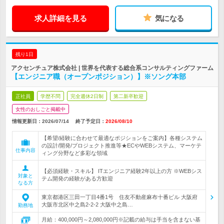
求人詳細を見る
気になる
残り1日
アクセンチュア株式会社 | 世界を代表する総合系コンサルティングファーム
【エンジニア職（オープンポジション）】※ソング本部
正社員
学歴不問
完全週休2日制
第二新卒歓迎
女性のおしごと掲載中
情報更新日：2026/07/14
終了予定日：
2026/08/10
【希望/経験に合わせて最適なポジションをご案内】各種システム
の設計/開発/プロジェクト推進等★ECやWEBシステム、マーケテ
仕事内容
ィング分野など多彩な領域
【必須経験・スキル】 ITエンジニア経験2年以上の方 ※WEBシス
対象と
テム開発の経験がある方歓迎
なる方
東京都港区三田一丁目4番1号 住友不動産麻布十番ビル 大阪府
大阪市北区中之島2-2-2 大阪中之島…
勤務地
月給：400,000円～2,080,000円※記載の給与は手当を含まない基