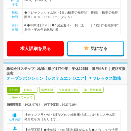
初年度
年収
◆フレックスタイム制〈1日の標準労働時間〉8時間〈標準労働時
勤務
時間
間帯〉8:30～17:15〈コアタイム〉…
# ◆年間休日128日◆* 完全週休2日制（土・日）* 祝日* 有給休暇*
休日
休暇
夏季・年末年始休暇* 慶…
求人詳細を見る
気になる
株式会社ステップ | 地域に根ざすIT企業｜年休125日｜賞与4カ月｜資格支援
充実
オープンポジション【システムエンジニア】＊フレックス勤務
正社員
転勤なし
学歴不問
完全週休2日制
第二新卒歓迎
リモートワーク可
情報更新日：2026/07/14
終了予定日：
2027/01/04
社会インフラやAI・IoTなどの先端技術領域におけるシステム開
発全般をお任せします。
仕事内容
【学歴不問】◆半年以上のIT開発経験がある方◆20代～30代活躍