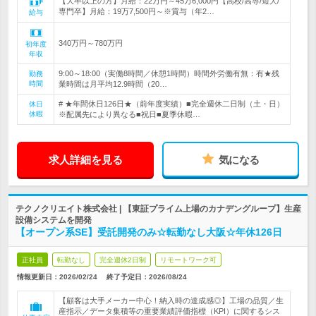
【大卒以上の方】月給：22万円～45万6,000円【高校/高専/短大/
専門卒】月給：19万7,500円～※賞与（年2…
給与
340万円～780万円
初年度
年収
9:00～18:00（実働8時間／休憩1時間）時間外労働有無：有★残
勤務
時間
業時間は月平均12.9時間（20…
# ★年間休日126日★（前年度実績）■完全週休二日制（土・日）
休日
休暇
※配属先により異なる■祝日■夏季休暇…
求人詳細を見る
気になる
テクノクリエイト株式会社 | 【東証プライム上場のカナデングループ】生産
設備システムを開発
【オープン系SE】受託開発のみ☆転勤なし大阪☆年休126日
正社員
転勤なし
完全週休2日制
リモートワーク可
情報更新日：2026/02/24
終了予定日：
2026/08/24
【顧客は大手メーカー中心！納入時の達成感◎】工場の品質／生
産指示／データ集積等の重要業績評価指標（KPI）に関するシス