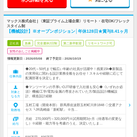
マックス株式会社 | 〈東証プライム上場企業〉リモート・在宅OK/フレック
スタイム制
【機械設計】※オープンポジション│年休128日★賞与8.41ヶ月
正社員
急募
完全週休2日制
第二新卒歓迎
リモートワーク可
女性のおしごと掲載中
情報更新日：2026/05/08
終了予定日：
2026/10/19
◆20代～50代まで幅広い年齢の社員が活躍中！残業15h◆新製品
の実用化に関わる設計業務全般をお任せ！スキルや経験に応じて
仕事内容
配属部署を決定します。
◆マンツーマンの手厚いOJT研修で入社後も安心◆《いずれか必
須》機械/工学/電気/金属の専攻されていた方/製品設計/機械設
対象と
計、構造設計経験
なる方
玉村工場（開発本部） 群馬県佐波郡玉村町川井1848 ◇交通アク
セス └JR高崎線「新町駅」 ※当…
勤務地
月給 270,000円～320,000円※試用期間3か月（待遇等の変更な
し）※経験・能力等を考慮のうえ、決定いたしま…
給与
500万円～600万円