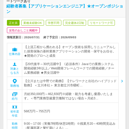
ートワークあり
経験者募集【アプリケーションエンジニア】★オープンポジショ
ン
正社員
業種未経験OK
学歴不問
完全週休2日制
リモートワーク可
女性のおしごと掲載中
情報更新日：2026/07/31
終了予定日：
2026/09/03
【上流工程から携われる】オープン技術を採用しリニューアルし
た損害保険の基幹業務アプリケーションの開発・保守をお任せ。
仕事内容
★開発のプロへと成長
【20代後半～30代活躍中】《必須条件》Javaでの業務システム
開発経験3年以上／Web開発フレームワークでの開発経験／チー
対象と
ム業務経験 ★男女活躍中
なる方
【立川または中野での勤務】 【テレワークと出社のハイブリッド
勤務】 ＜立川本社＞ 東京都立川市曙町…
勤務地
月給350,000円～462,830円※経験・能力を考慮し優遇いたしま
す。＜専門業務型裁量労働制ではない場合＞月給3…
給与
568万円～755万円
初年度
年収
9:00～17:00（実働7時間/休憩1時間）※残業月20～40時間見込み
勤務
時間
（配属部署と繁忙期による）…