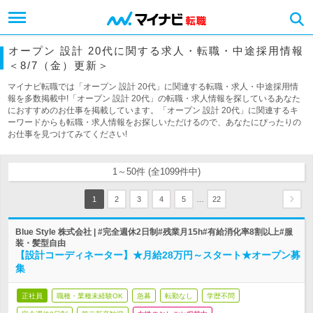
オープン 設計 20代に関する求人・転職・中途採用情報
＜8/7（金）更新＞
マイナビ転職では「オープン 設計 20代」に関連する転職・求人・中途採用情
報を多数掲載中!「オープン 設計 20代」の転職・求人情報を探しているあなた
におすすめのお仕事を掲載しています。「オープン 設計 20代」に関連するキ
ーワードからも転職・求人情報をお探しいただけるので、あなたにぴったりの
お仕事を見つけてみてください!
1～50件 (全1099件中)
…
1
2
3
4
5
22
Blue Style 株式会社 | #完全週休2日制#残業月15h#有給消化率8割以上#服
装・髪型自由
【設計コーディネーター】★月給28万円～スタート★オープン募
集
正社員
職種・業種未経験OK
急募
転勤なし
学歴不問