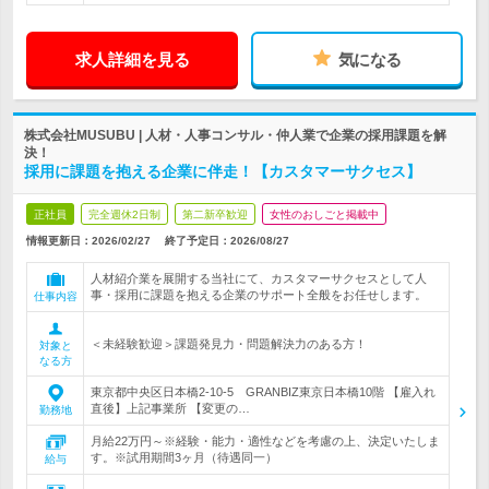
求人詳細を見る
気になる
株式会社MUSUBU | 人材・人事コンサル・仲人業で企業の採用課題を解
決！
採用に課題を抱える企業に伴走！【カスタマーサクセス】
正社員
完全週休2日制
第二新卒歓迎
女性のおしごと掲載中
情報更新日：2026/02/27
終了予定日：
2026/08/27
人材紹介業を展開する当社にて、カスタマーサクセスとして人
事・採用に課題を抱える企業のサポート全般をお任せします。
仕事内容
＜未経験歓迎＞課題発見力・問題解決力のある方！
対象と
なる方
東京都中央区日本橋2-10-5 GRANBIZ東京日本橋10階 【雇入れ
直後】上記事業所 【変更の…
勤務地
月給22万円～※経験・能力・適性などを考慮の上、決定いたしま
す。※試用期間3ヶ月（待遇同一）
給与