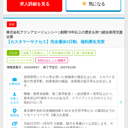
求人詳細を見る
気になる
新着
株式会社アクシアエージェンシー | 創業70年以上の歴史を持つ総合採用支援
企業
【カスタマーサクセス】完全週休2日制、福利厚生充実
正社員
急募
転勤なし
完全週休2日制
第二新卒歓迎
リモートワーク可
女性のおしごと掲載中
情報更新日：2026/08/07
終了予定日：
2027/01/28
採用管理システム等を用いた候補者の選定をはじめ、スカウト文
面の作成手配、効果進捗の確認、改善案の提示等をお任せしま
仕事内容
す。
職種・業界未経験、第二新卒歓迎！＜必須要件＞高卒以上かつ、
基本的なPC操作スキルがある方、クライアントとのやりとりに
対象と
抵抗のない方
なる方
東京都中央区日本橋蛎殻町1-16-8 水天宮平和ビル ※週2回までの
リモートワーク可 【雇入れ直後…
勤務地
月給21万円～24万円 ※経験、能力を考慮のうえ決定します。※
試用期間3ヶ月あり（期間中の待遇変更なし）