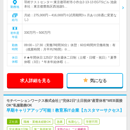
羽村テストセンター:東京都羽村市小作台2-13-13 EGTSビル 池袋
本社：東京都豊島区西池袋5…
勤務地
月給：275,000円～416,000円※試用期間3ヶ月あり(待遇に変更な
し)
給与
330万円～500万円
初年度
年収
09:00～17:30（実働7時間30分）休憩：60分時間外労働有無：有
勤務
時間
（残業時間：月平均7時間）※…
# ★年間休日:125日* 完全週休二日制（土曜・日曜・祝日）* 夏季
休日
休暇
休暇（3日）* 年末年始休暇（…
求人詳細を見る
気になる
モチベーションワークス株式会社 | *完休2日*土日祝休*産育休有*WEB面接
OK*私服勤務OK
早期キャリアアップ可能！教育系IT企業【カスタマーサクセス】
正社員
職種・業種未経験OK
急募
転勤なし
学歴不問
完全週休2日制
第二新卒歓迎
女性のおしごと掲載中