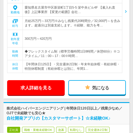
愛知県名古屋市中区新栄町1丁目5-5 栄中央ビル4F 【雇入れ直
後】上記事業所 【変更の範囲】会社…
勤務地
月給25万円～33万円※みなし残業代20時間分／32,000円～を含み
ます。超過分は別途支給します。※経験、能力を考…
給与
300万円～420万円
初年度
年収
◆フレックスタイム制（標準労働時間1日8時間／休憩60分）※コ
勤務
時間
アタイム／11：00～17：00※時間…
【年間休日125日】・完全週休2日制・年末年始休暇・有給休暇・
休日
休暇
特別休暇制度（有給休暇とは別に、年間1…
求人詳細を見る
気になる
株式会社ハイパーエンジニアリング | 年間休日120日以上／残業少なめ／
OJTで未経験でも安心★
自社開発アプリの【カスタマーサポート】☆未経験OK♪
正社員
職種・業種未経験OK
急募
転勤なし
完全週休2日制