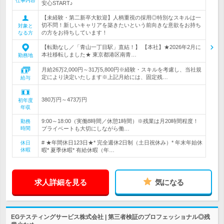
仕事内容
安心START♪
【未経験・第二新卒大歓迎】人柄重視の採用◎特別なスキルは一
切不問！新しいキャリアを築きたいという前向きな意欲をお持ち
対象と
の方をお待ちしています！
なる方
【転勤なし／「青山一丁目駅」直結！】 【本社】★2026年2月に
本社移転しました★ 東京都港区南青…
勤務地
月給26万2,000円～31万5,800円※経験・スキルを考慮し、当社規
定により決定いたします※上記月給には、固定残…
給与
380万円～473万円
初年度
年収
9:00～18:00（実働8時間／休憩1時間）※残業は月20時間程度！
勤務
時間
プライベートも大切にしながら働…
# ★年間休日123日★* 完全週休2日制（土日祝休み）* 年末年始休
休日
休暇
暇* 夏季休暇* 有給休暇（年…
求人詳細を見る
気になる
EGテスティングサービス株式会社 | 第三者検証のプロフェッショナル◎残