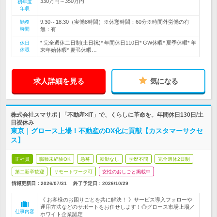
330万円～350万円
初年度
年収
9:30～18:30（実働8時間）※休憩時間：60分※時間外労働の有
勤務
時間
無：有
* 完全週休二日制(土日祝)* 年間休日110日* GW休暇* 夏季休暇* 年
休日
休暇
末年始休暇* 慶弔休暇…
求人詳細を見る
気になる
株式会社スマサポ | 「不動産×IT」で、くらしに革命を。年間休日130日/土
日祝休み
東京｜グロース上場！不動産のDX化に貢献【カスタマーサクセ
ス】
正社員
職種未経験OK
急募
転勤なし
学歴不問
完全週休2日制
第二新卒歓迎
リモートワーク可
女性のおしごと掲載中
情報更新日：2026/07/31
終了予定日：
2026/10/29
《 お客様のお困りごとを共に解決！ 》サービス導入フォローや
運用方法などのサポートをお任せします！◎グロース市場上場／
仕事内容
ホワイト企業認定