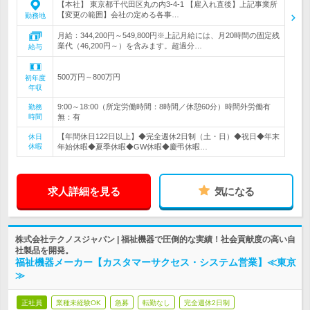
【本社】 東京都千代田区丸の内3-4-1 【雇入れ直後】上記事業所
【変更の範囲】会社の定める各事…
勤務地
月給：344,200円～549,800円※上記月給には、月20時間の固定残
業代（46,200円～）を含みます。超過分…
給与
500万円～800万円
初年度
年収
9:00～18:00（所定労働時間：8時間／休憩60分）時間外労働有
勤務
時間
無：有
【年間休日122日以上】◆完全週休2日制（土・日）◆祝日◆年末
休日
休暇
年始休暇◆夏季休暇◆GW休暇◆慶弔休暇…
求人詳細を見る
気になる
株式会社テクノスジャパン | 福祉機器で圧倒的な実績！社会貢献度の高い自
社製品を開発。
福祉機器メーカー【カスタマーサクセス・システム営業】≪東京
≫
正社員
業種未経験OK
急募
転勤なし
完全週休2日制