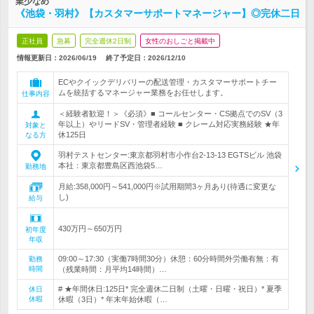
業少なめ
《池袋・羽村》【カスタマーサポートマネージャー】◎完休二日
正社員
急募
完全週休2日制
女性のおしごと掲載中
情報更新日：2026/06/19
終了予定日：
2026/12/10
ECやクイックデリバリーの配送管理・カスタマーサポートチー
ムを統括するマネージャー業務をお任せします。
仕事内容
＜経験者歓迎！＞《必須》■ コールセンター・CS拠点でのSV（3
年以上）やリードSV・管理者経験 ■ クレーム対応実務経験 ★年
対象と
休125日
なる方
羽村テストセンター:東京都羽村市小作台2-13-13 EGTSビル 池袋
本社：東京都豊島区西池袋5…
勤務地
月給:358,000円～541,000円※試用期間3ヶ月あり(待遇に変更な
し)
給与
430万円～650万円
初年度
年収
09:00～17:30（実働7時間30分）休憩：60分時間外労働有無：有
勤務
時間
（残業時間：月平均14時間）…
# ★年間休日:125日* 完全週休二日制（土曜・日曜・祝日）* 夏季
休日
休暇
休暇（3日）* 年末年始休暇（…