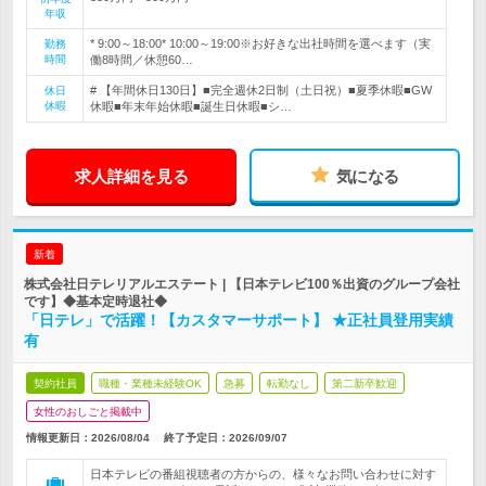
年収
* 9:00～18:00* 10:00～19:00※お好きな出社時間を選べます（実
勤務
時間
働8時間／休憩60…
# 【年間休日130日】■完全週休2日制（土日祝）■夏季休暇■GW
休日
休暇
休暇■年末年始休暇■誕生日休暇■シ…
求人詳細を見る
気になる
新着
株式会社日テレリアルエステート | 【日本テレビ100％出資のグループ会社
です】◆基本定時退社◆
「日テレ」で活躍！【カスタマーサポート】 ★正社員登用実績
有
契約社員
職種・業種未経験OK
急募
転勤なし
第二新卒歓迎
女性のおしごと掲載中
情報更新日：2026/08/04
終了予定日：
2026/09/07
日本テレビの番組視聴者の方からの、様々なお問い合わせに対す