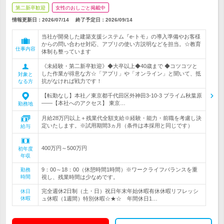
第二新卒歓迎
女性のおしごと掲載中
情報更新日：2026/07/14
終了予定日：
2026/09/14
当社が開発した建築支援システム『e-トモ』の導入準備やお客様
からの問い合わせ対応、アプリの使い方説明などを担当。☆教育
仕事内容
体制も整っています
《未経験・第二新卒歓迎》◆大卒以上◆40歳まで ◆コツコツと
した作業が得意な方☆「アプリ」や「オンライン」と聞いて、抵
対象と
抗がなければ戦力です！
なる方
【転勤なし】本社／東京都千代田区外神田3-10-3 プライム秋葉原
――【本社へのアクセス】 東京…
勤務地
月給28万円以上＋残業代全額支給※経験・能力・前職を考慮し決
定いたします。※試用期間3ヵ月（条件は本採用と同じです）
給与
400万円～500万円
初年度
年収
9：00～18：00（休憩時間1時間）※ワークライフバランスを重
勤務
時間
視し、残業時間は少なめです。
完全週休2日制（土・日）祝日年末年始休暇有休休暇リフレッシ
休日
休暇
ュ休暇（1週間）特別休暇☆★☆ 年間休日1…