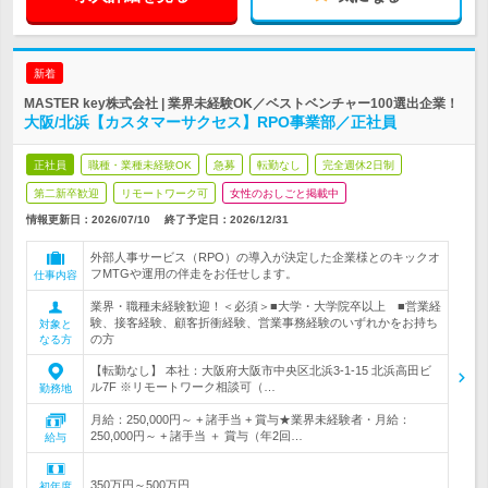
新着
MASTER key株式会社 | 業界未経験OK／ベストベンチャー100選出企業！
大阪/北浜【カスタマーサクセス】RPO事業部／正社員
正社員
職種・業種未経験OK
急募
転勤なし
完全週休2日制
第二新卒歓迎
リモートワーク可
女性のおしごと掲載中
情報更新日：2026/07/10
終了予定日：
2026/12/31
外部人事サービス（RPO）の導入が決定した企業様とのキックオ
フMTGや運用の伴走をお任せします。
仕事内容
業界・職種未経験歓迎！＜必須＞■大学・大学院卒以上 ■営業経
験、接客経験、顧客折衝経験、営業事務経験のいずれかをお持ち
対象と
の方
なる方
【転勤なし】 本社：大阪府大阪市中央区北浜3-1-15 北浜高田ビ
ル7F ※リモートワーク相談可（…
勤務地
月給：250,000円～ + 諸手当 + 賞与★業界未経験者・月給：
250,000円～ + 諸手当 ＋ 賞与（年2回…
給与
350万円～500万円
初年度