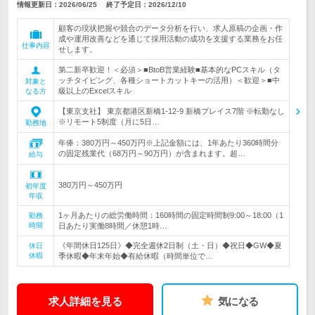
情報更新日：2026/06/25
終了予定日：
2026/12/10
顧客の現状把握や競合のデータ分析を行い、求人原稿の企画・作
成や運用改善などを通じて採用活動の成功を支援する業務をお任
仕事内容
せします。
第二新卒歓迎！＜必須＞■BtoB営業経験■基本的なPCスキル（タ
ッチタイピング、各種ショートカットキーの活用）＜歓迎＞■中
対象と
級以上のExcelスキル
なる方
【東京支社】 東京都港区新橋1-12-9 新橋プレイス7階 ※転勤なし
※リモート5制度（月に5日…
勤務地
年俸：380万円～450万円※上記金額には、1年あたり360時間分
の固定残業代（68万円～90万円）が含まれます。超…
給与
380万円～450万円
初年度
年収
1ヶ月あたりの総労働時間：160時間の固定時間制9:00～18:00（1
勤務
時間
日あたり実働8時間／休憩1時…
《年間休日125日》◆完全週休2日制（土・日）◆祝日◆GW◆夏
休日
休暇
季休暇◆年末年始◆有給休暇（時間単位で…
求人詳細を見る
気になる