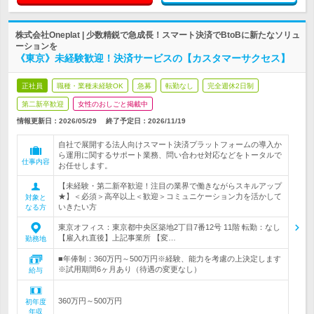
株式会社Oneplat | 少数精鋭で急成長！スマート決済でBtoBに新たなソリュ
ーションを
《東京》未経験歓迎！決済サービスの【カスタマーサクセス】
正社員
職種・業種未経験OK
急募
転勤なし
完全週休2日制
第二新卒歓迎
女性のおしごと掲載中
情報更新日：2026/05/29
終了予定日：
2026/11/19
自社で展開する法人向けスマート決済プラットフォームの導入か
ら運用に関するサポート業務、問い合わせ対応などをトータルで
仕事内容
お任せします。
【未経験・第二新卒歓迎！注目の業界で働きながらスキルアップ
★】＜必須＞高卒以上＜歓迎＞コミュニケーション力を活かして
対象と
いきたい方
なる方
東京オフィス：東京都中央区築地2丁目7番12号 11階 転勤：なし
【雇入れ直後】上記事業所 【変…
勤務地
■年俸制：360万円～500万円※経験、能力を考慮の上決定します
※試用期間6ヶ月あり（待遇の変更なし）
給与
360万円～500万円
初年度
年収