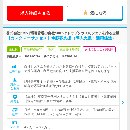
求人詳細を見る
気になる
株式会社EMS | 環境管理の自社SaaSでトップクラスのシェアを誇る企業
【カスタマーサクセス】◆顧客支援（導入支援・活用促進）
正社員
業種未経験OK
急募
完全週休2日制
女性のおしごと掲載中
情報更新日：2026/07/30
終了予定日：
2027/01/14
自社システムを導入されたお客様へ向けた、初期設定のサポート
や操作案内、利用定着に向けた支援業務全般をお任せします。
仕事内容
経験者募集！＜必須＞■営業経験（1年以上）■電話・メールでの
対象と
顧客対応経験■基礎的なPCスキル
なる方
【本社】 東京都千代田区丸の内3-4-1 【雇入れ直後】上記事業所
【変更の範囲】会社の定める各事…
勤務地
月給：309,600円～411,200円 ※上記月給には、月20時間の固定
残業代（41,600円～）を含みます。超過…
給与
450万円～600万円
初年度