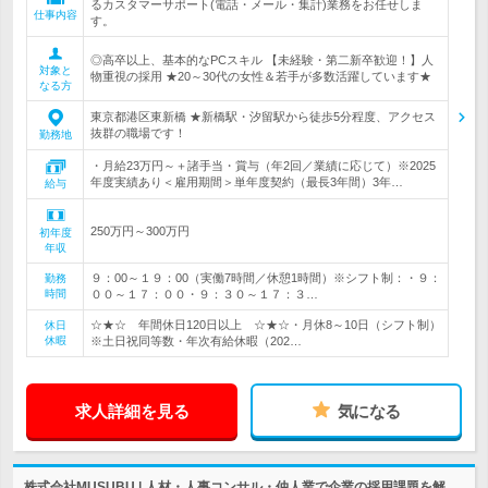
るカスタマーサポート(電話・メール・集計)業務をお任せしま
仕事内容
す。
◎高卒以上、基本的なPCスキル 【未経験・第二新卒歓迎！】人
対象と
物重視の採用 ★20～30代の女性＆若手が多数活躍しています★
なる方
東京都港区東新橋 ★新橋駅・汐留駅から徒歩5分程度、アクセス
抜群の職場です！
勤務地
・月給23万円～＋諸手当・賞与（年2回／業績に応じて）※2025
年度実績あり＜雇用期間＞単年度契約（最長3年間）3年…
給与
250万円～300万円
初年度
年収
９：00～１９：00（実働7時間／休憩1時間）※シフト制：・９：
勤務
時間
００～１７：００・９：３０～１７：３…
☆★☆ 年間休日120日以上 ☆★☆・月休8～10日（シフト制）
休日
休暇
※土日祝同等数・年次有給休暇（202…
求人詳細を見る
気になる
株式会社MUSUBU | 人材・人事コンサル・仲人業で企業の採用課題を解