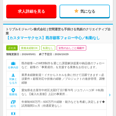
求人詳細を見る
気になる
トリプルＥジャパン株式会社 | 空間運営も手掛ける気鋭のクリエイティブ企
業
【カスタマーサクセス】既存顧客フォロー中心／転勤なし
正社員
業種未経験OK
転勤なし
女性のおしごと掲載中
情報更新日：2026/05/01
終了予定日：
2026/10/29
既存顧客へのWEB制作を通じた課題解決提案や納品後のフォロー
など、顧客の「事業成功」を支援する業務をお任せします。
仕事内容
業界未経験歓迎！イチからスキルを身に付けて活躍できます＜必
須要件＞顧客対応や折衝の経験 ／プロジェクトの進捗管理、調整
対象と
経験
なる方
愛知県名古屋市中村区太閤3丁目7番76号 ジユウノハコ3F ※転勤
なし 【雇入れ直後】上記の事業所…
勤務地
年俸制400万円～600万円※経験・能力などを考慮し決定します◆
試用期間3ヵ月（待遇変更なし）
給与