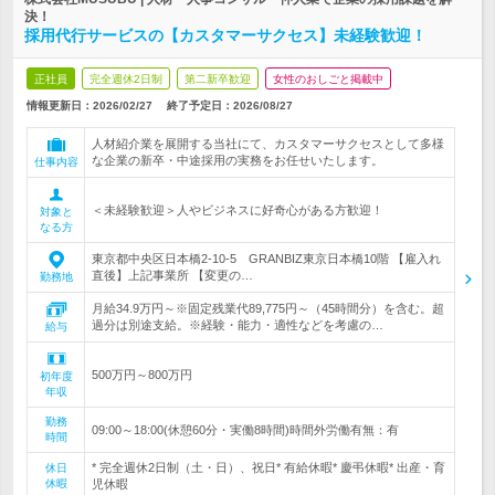
決！
採用代行サービスの【カスタマーサクセス】未経験歓迎！
正社員
完全週休2日制
第二新卒歓迎
女性のおしごと掲載中
情報更新日：2026/02/27
終了予定日：
2026/08/27
人材紹介業を展開する当社にて、カスタマーサクセスとして多様
な企業の新卒・中途採用の実務をお任せいたします。
仕事内容
＜未経験歓迎＞人やビジネスに好奇心がある方歓迎！
対象と
なる方
東京都中央区日本橋2-10-5 GRANBIZ東京日本橋10階 【雇入れ
直後】上記事業所 【変更の…
勤務地
月給34.9万円～※固定残業代89,775円～（45時間分）を含む。超
過分は別途支給。※経験・能力・適性などを考慮の…
給与
500万円～800万円
初年度
年収
勤務
09:00～18:00(休憩60分・実働8時間)時間外労働有無：有
時間
* 完全週休2日制（土・日）、祝日* 有給休暇* 慶弔休暇* 出産・育
休日
休暇
児休暇