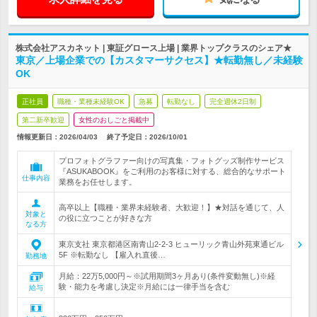
株式会社アスカネット | 東証グロース上場 | 業界トップクラスのシェア★
東京／上場企業での【カスタマーサクセス】★転勤無し／未経験
OK
正社員
職種・業種未経験OK
急募
転勤なし
完全週休2日制
第二新卒歓迎
女性のおしごと掲載中
情報更新日：2026/04/03
終了予定日：
2026/10/01
プロフォトグラファー向けの写真集・フォトグッズ制作サービス
『ASUKABOOK』をご利用のお客様に対する、総合的なサポート
仕事内容
業務をお任せします。
高卒以上【職種・業界未経験者、大歓迎！】★対話を通じて、人
対象と
の役に立つことが好きな方
なる方
東京支社 東京都港区南青山2-2-3 ヒューリック青山外苑東通ビル
5F ※転勤なし 【雇入れ直後…
勤務地
月給：22万5,000円～※試用期間3ヶ月あり(条件変動無し)※経
験・能力を考慮し決定※月給には一律手当を含む
給与