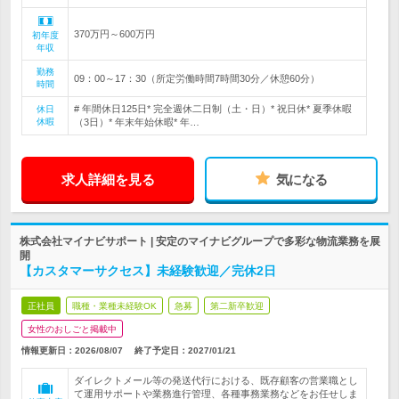
370万円～600万円
初年度
年収
勤務
09：00～17：30（所定労働時間7時間30分／休憩60分）
時間
# 年間休日125日* 完全週休二日制（土・日）* 祝日休* 夏季休暇
休日
休暇
（3日）* 年末年始休暇* 年…
求人詳細を見る
気になる
株式会社マイナビサポート | 安定のマイナビグループで多彩な物流業務を展
開
【カスタマーサクセス】未経験歓迎／完休2日
正社員
職種・業種未経験OK
急募
第二新卒歓迎
女性のおしごと掲載中
情報更新日：2026/08/07
終了予定日：
2027/01/21
ダイレクトメール等の発送代行における、既存顧客の営業職とし
て運用サポートや業務進行管理、各種事務業務などをお任せしま