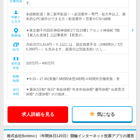
仕事内容
す。
未経験歓迎！第二新卒歓迎！＜必須要件＞専門・短大卒以上、基
対象と
本的なPC操作ができる方＜歓迎要件＞営業やCSの経験
なる方
▼東京都千代田区神田神保町2丁目23番1 アセンド神保町 7階
【雇入れ直後】上記事業所 【変更の…
勤務地
月給25万1,614円～※上記には、固定残業手当（20時間分／3万
6,380円～）を含みます。超過分は別途支給いたし…
給与
320万円～400万円
初年度
年収
勤務
▼9:15～17:45(実働7.5時間/休憩1時間)※時間外労働有無：有
時間
▼週休2日制* 祝日* 有給休暇* 年末年始休暇* 慶弔休暇* 出産育児
休日
休暇
休暇* 介護休暇* その他休…
求人詳細を見る
気になる
株式会社Betimo | 〈年間休日120日〉競輪インターネット投票アプリの運営