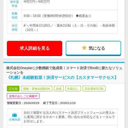
400万円～600万円
初年度
年収
勤務
9:00～18:00（実働8時間/休憩60分） ◆残業あり
時間
# ＼年間休日120日／・週休2日制（土・日・その他）・有給休暇
休日
休暇
（10日～）
求人詳細を見る
気になる
株式会社Oneplat | 少数精鋭で急成長！スマート決済でBtoBに新たなソリュ
ーションを
《札幌》未経験歓迎！決済サービスの【カスタマーサクセス】
正社員
職種・業種未経験OK
急募
転勤なし
完全週休2日制
女性のおしごと掲載中
情報更新日：2026/05/29
終了予定日：
2026/11/19
自社で展開する法人向けスマート決済プラットフォームの導入か
ら運用に関するサポート業務、問い合わせ対応などをトータルで
仕事内容
お任せします。