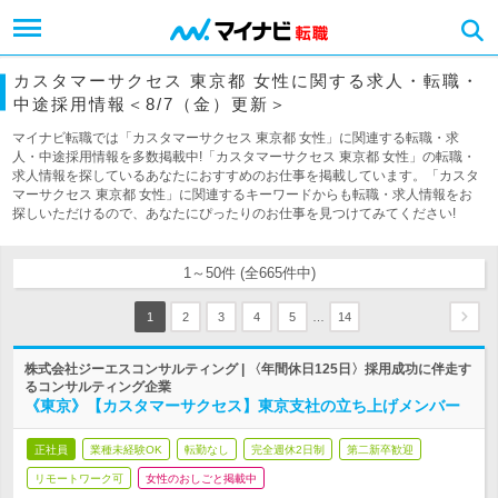
カスタマーサクセス 東京都 女性に関する求人・転職・
中途採用情報＜8/7（金）更新＞
マイナビ転職では「カスタマーサクセス 東京都 女性」に関連する転職・求
人・中途採用情報を多数掲載中!「カスタマーサクセス 東京都 女性」の転職・
求人情報を探しているあなたにおすすめのお仕事を掲載しています。「カスタ
マーサクセス 東京都 女性」に関連するキーワードからも転職・求人情報をお
探しいただけるので、あなたにぴったりのお仕事を見つけてみてください!
1～50件 (全665件中)
…
1
2
3
4
5
14
株式会社ジーエスコンサルティング | 〈年間休日125日〉採用成功に伴走す
るコンサルティング企業
《東京》【カスタマーサクセス】東京支社の立ち上げメンバー
正社員
業種未経験OK
転勤なし
完全週休2日制
第二新卒歓迎
リモートワーク可
女性のおしごと掲載中