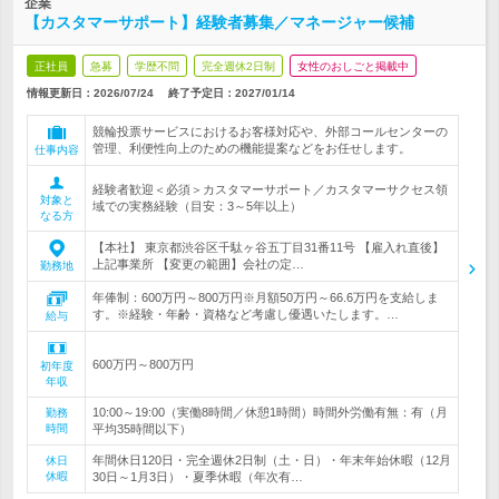
企業
【カスタマーサポート】経験者募集／マネージャー候補
正社員
急募
学歴不問
完全週休2日制
女性のおしごと掲載中
情報更新日：2026/07/24
終了予定日：
2027/01/14
競輪投票サービスにおけるお客様対応や、外部コールセンターの
管理、利便性向上のための機能提案などをお任せします。
仕事内容
経験者歓迎＜必須＞カスタマーサポート／カスタマーサクセス領
対象と
域での実務経験（目安：3～5年以上）
なる方
【本社】 東京都渋谷区千駄ヶ谷五丁目31番11号 【雇入れ直後】
上記事業所 【変更の範囲】会社の定…
勤務地
年俸制：600万円～800万円※月額50万円～66.6万円を支給しま
す。※経験・年齢・資格など考慮し優遇いたします。…
給与
600万円～800万円
初年度
年収
10:00～19:00（実働8時間／休憩1時間）時間外労働有無：有（月
勤務
時間
平均35時間以下）
年間休日120日・完全週休2日制（土・日）・年末年始休暇（12月
休日
休暇
30日～1月3日）・夏季休暇（年次有…