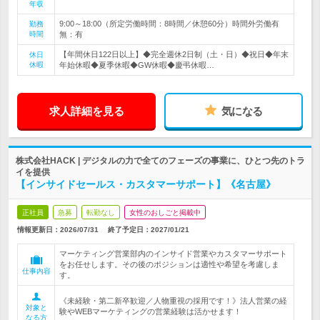
年収
9:00～18:00（所定労働時間：8時間／休憩60分）時間外労働有
勤務
時間
無：有
【年間休日122日以上】◆完全週休2日制（土・日）◆祝日◆年末
休日
休暇
年始休暇◆夏季休暇◆GW休暇◆慶弔休暇…
求人詳細を見る
気になる
株式会社HACK | デジタルの力で全てのフェーズの事業に、ひとつ先のトラ
イを提供
【インサイドセールス・カスタマーサポート】《名古屋》
正社員
急募
転勤なし
女性のおしごと掲載中
情報更新日：2026/07/31
終了予定日：
2027/01/21
マーケティング営業部内のインサイド営業やカスタマーサポート
をお任せします。その後のポジションは適性や希望を考慮しま
仕事内容
す。
《未経験・第二新卒歓迎／人物重視の採用です！》法人営業の経
対象と
験やWEBマーケティングの営業経験は活かせます！
なる方