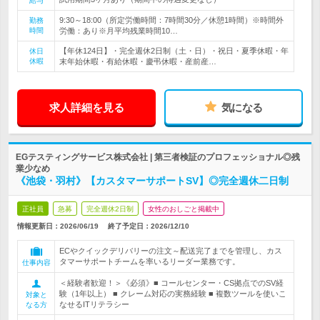
給与
9:30～18:00（所定労働時間：7時間30分／休憩1時間）※時間外
勤務
時間
労働：あり※月平均残業時間10…
【年休124日】・完全週休2日制（土・日）・祝日・夏季休暇・年
休日
休暇
末年始休暇・有給休暇・慶弔休暇・産前産…
求人詳細を見る
気になる
EGテスティングサービス株式会社 | 第三者検証のプロフェッショナル◎残
業少なめ
《池袋・羽村》【カスタマーサポートSV】◎完全週休二日制
正社員
急募
完全週休2日制
女性のおしごと掲載中
情報更新日：2026/06/19
終了予定日：
2026/12/10
ECやクイックデリバリーの注文～配送完了までを管理し、カス
タマーサポートチームを率いるリーダー業務です。
仕事内容
＜経験者歓迎！＞《必須》■ コールセンター・CS拠点でのSV経
験（1年以上） ■ クレーム対応の実務経験 ■ 複数ツールを使いこ
対象と
なせるITリテラシー
なる方