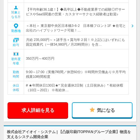
【平均年齢36.1歳！】◆高卒以上◆不動産業界での経験◎ITサー
対象と
ビスやSaaS関連の営業・カスタマーサクセス経験者は歓迎♪
なる方
＜本社＞ 東京都中央区日本橋3-6-2 日本橋フロント1F ★在宅と
出社のハイブリッドワーク可能！…
勤務地
月給 235,000円～＋諸手当＋賞与年２回！※上記にはいずれにも
固定残業代（一律34,980円／月20時間分）を含…
給与
350万円～400万円
初年度
年収
9:00～17:00（実働7時間／休憩60分）※時間外労働あり※月平均
勤務
時間
残業10時間程度
# ★年間休日130日★* 完全週休2日制（土日祝休み）* 有給休暇
休日
休暇
（10日～20日） ※有給休…
求人詳細を見る
気になる
株式会社アイオイ・システム | 【凸版印刷/TOPPANグループ企業】物流を
支えるシステム開発企業