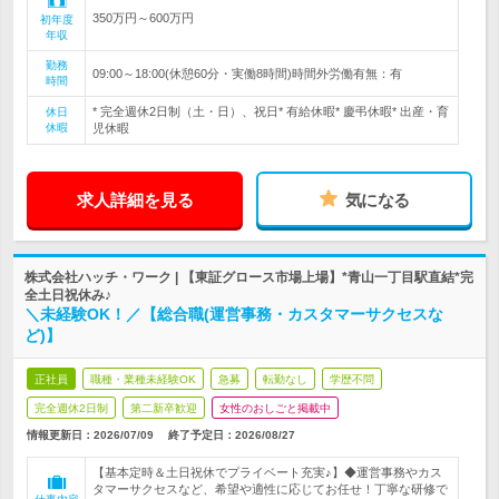
350万円～600万円
初年度
年収
勤務
09:00～18:00(休憩60分・実働8時間)時間外労働有無：有
時間
* 完全週休2日制（土・日）、祝日* 有給休暇* 慶弔休暇* 出産・育
休日
休暇
児休暇
求人詳細を見る
気になる
株式会社ハッチ・ワーク | 【東証グロース市場上場】*青山一丁目駅直結*完
全土日祝休み♪
＼未経験OK！／【総合職(運営事務・カスタマーサクセスな
ど)】
正社員
職種・業種未経験OK
急募
転勤なし
学歴不問
完全週休2日制
第二新卒歓迎
女性のおしごと掲載中
情報更新日：2026/07/09
終了予定日：
2026/08/27
【基本定時＆土日祝休でプライベート充実♪】◆運営事務やカス
タマーサクセスなど、希望や適性に応じてお任せ！丁寧な研修で