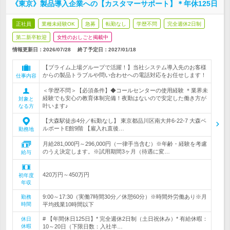
《東京》製品導入企業への【カスタマーサポート】＊年休125日
正社員
業種未経験OK
急募
転勤なし
学歴不問
完全週休2日制
第二新卒歓迎
女性のおしごと掲載中
情報更新日：2026/07/28
終了予定日：
2027/01/18
【プライム上場グループで活躍！】当社システム導入先のお客様
からの製品トラブルや問い合わせへの電話対応をお任せします！
仕事内容
＜学歴不問＞【必須条件】◆コールセンターの使用経験 ＊業界未
経験でも安心の教育体制完備！夜勤はないので安定した働き方が
対象と
叶います♪
なる方
【大森駅徒歩4分／転勤なし】 東京都品川区南大井6-22-7 大森ベ
ルポートE館9階 【雇入れ直後…
勤務地
月給281,000円～296,000円（一律手当含む）※年齢・経験を考慮
のうえ決定します。※試用期間3ヶ月（待遇に変…
給与
420万円～450万円
初年度
年収
9:00～17:30（実働7時間30分／休憩60分）※時間外労働あり※月
勤務
時間
平均残業10時間以下
# 【年間休日125日】* 完全週休2日制（土日祝休み）* 有給休暇：
休日
休暇
10～20日（下限日数：入社半…