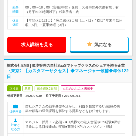
09：00～18：00（実働8時間）休憩：60分時間外労働有無：有
勤務
時間
（月平均20時間以下）残業手当：残…
【年間休日121日】* 完全週休2日制（土・日）* 祝日* 年末年始休
休日
休暇
暇（5日）* 夏季休暇（3日）…
求人詳細を見る
気になる
株式会社EMS | 環境管理の自社SaaSでトップクラスのシェアを誇る企業
〈東京〉【カスタマーサクセス】◆マネージャー候補◆年休122
日
正社員
急募
完全週休2日制
女性のおしごと掲載中
情報更新日：2026/07/30
終了予定日：
2027/01/14
自社システムの顧客基盤を活かし、利益を創出するCS組織の構
築や顧客の経営課題を解決する提案などをお任せします。
仕事内容
マネジャー採用！＜必須＞■IT業界での法人営業やCS経験■深耕
対象と
営業による目標達成の実績■商談やKPIのマネジメント経験
なる方