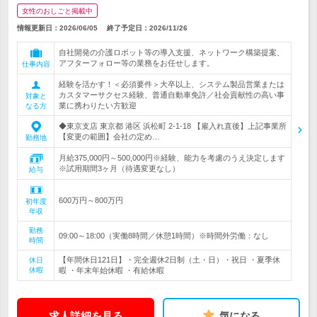
女性のおしごと掲載中
情報更新日：2026/06/05
終了予定日：
2026/11/26
自社開発の介護ロボット等の導入支援、ネットワーク構築提案、
アフターフォロー等の業務をお任せします。
仕事内容
経験を活かす！＜必須要件＞大卒以上、システム製品営業または
カスタマーサクセス経験、普通自動車免許／社会貢献性の高い事
対象と
業に携わりたい方歓迎
なる方
◆東京支店 東京都 港区 浜松町 2-1-18 【雇入れ直後】上記事業所
【変更の範囲】会社の定め…
勤務地
月給375,000円～500,000円※経験、能力を考慮のうえ決定します
※試用期間3ヶ月（待遇変更なし）
給与
600万円～800万円
初年度
年収
勤務
09:00～18:00（実働8時間／休憩1時間）※時間外労働：なし
時間
【年間休日121日】・完全週休2日制（土・日）・祝日 ・夏季休
休日
休暇
暇 ・年末年始休暇 ・有給休暇
求人詳細を見る
気になる