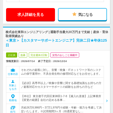
求人詳細を見る
気になる
株式会社東和エンジニアリング | 通勤手当最大20万円まで支給｜産休・育休
取得実績あり
＜東京＞【カスタマーサポートエンジニア】完休二日★年休125
日
正社員
急募
完全週休2日制
女性のおしごと掲載中
情報更新日：2026/07/14
終了予定日：
2026/12/24
それぞれの顧客に対し、音響・映像・ITネットワーク等のシステ
ムの保守運用や、不具合発生時の修理対応などをお任せします。
仕事内容
【必須】高専卒以上／映像や音響に関する基礎知識をお持ちの方
対象と
／顧客対応やカスタマーサポートの経験をお持ちの方など
なる方
【本社】 東京都千代田区東神田1-7-8 【雇入れ直後】上記事業所
【変更の範囲】会社の定める各事…
勤務地
月給26万8,986円～37万1,976円※経験・年齢・能力を考慮して決
定いたします。※試用期間3ヶ月（待遇変更なし…
給与