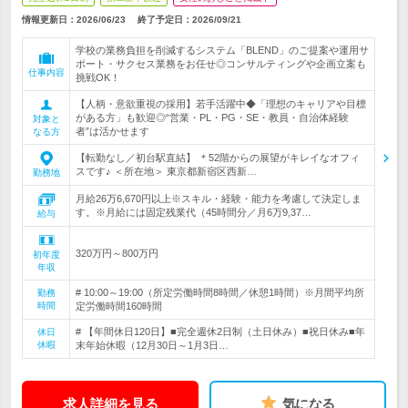
情報更新日：2026/06/23
終了予定日：
2026/09/21
学校の業務負担を削減するシステム「BLEND」のご提案や運用サ
ポート・サクセス業務をお任せ◎コンサルティングや企画立案も
仕事内容
挑戦OK！
【人柄・意欲重視の採用】若手活躍中◆「理想のキャリアや目標
がある方」も歓迎◎“営業・PL・PG・SE・教員・自治体経験
対象と
者”は活かせます
なる方
【転勤なし／初台駅直結】 ＊52階からの展望がキレイなオフィ
スです♪ ＜所在地＞ 東京都新宿区西新…
勤務地
月給26万6,670円以上※スキル・経験・能力を考慮して決定しま
す。※月給には固定残業代（45時間分／月6万9,37…
給与
320万円～800万円
初年度
年収
# 10:00～19:00（所定労働時間8時間／休憩1時間）※月間平均所
勤務
時間
定労働時間160時間
# 【年間休日120日】■完全週休2日制（土日休み）■祝日休み■年
休日
休暇
末年始休暇（12月30日～1月3日…
求人詳細を見る
気になる