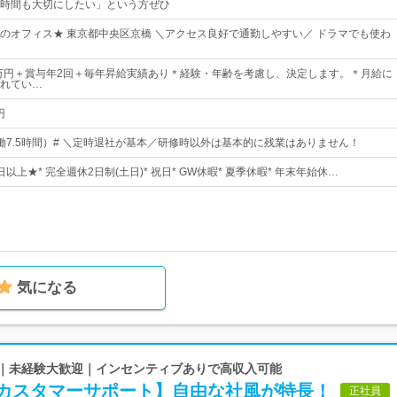
時間も大切にしたい」という方ぜひ
のオフィス★ 東京都中央区京橋 ＼アクセス良好で通勤しやすい／ ドラマでも使わ
0万円＋賞与年2回＋毎年昇給実績あり＊経験・年齢を考慮し、決定します。＊月給に
れてい…
円
0（実働7.5時間）# ＼定時退社が基本／研修時以外は基本的に残業はありません！
日以上★* 完全週休2日制(土日)* 祝日* GW休暇* 夏季休暇* 年末年始休…
気になる
浜駅直結｜未経験大歓迎｜インセンティブありで高収入可能
カスタマーサポート】自由な社風が特長！
正社員