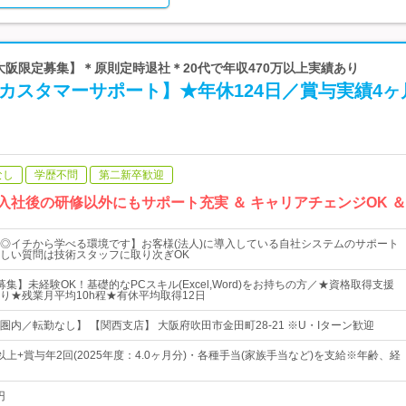
【大阪限定募集】＊原則定時退社＊20代で年収470万以上実績あり
カスタマーサポート】★年休124日／賞与実績4ヶ
なし
学歴不問
第二新卒歓迎
.入社後の研修以外にもサポート充実 ＆ キャリアチェンジOK 
◎イチから学べる環境です】お客様(法人)に導入している自社システムのサポート
しい質問は技術スタッフに取り次ぎOK
募集】未経験OK！基礎的なPCスキル(Excel,Word)をお持ちの方／★資格取得支援
り★残業月平均10h程★有休平均取得12日
内／転勤なし】 【関西支店】 大阪府吹田市金田町28-21 ※U・Iターン歓迎
円以上+賞与年2回(2025年度：4.0ヶ月分)・各種手当(家族手当など)を支給※年齢、経
円