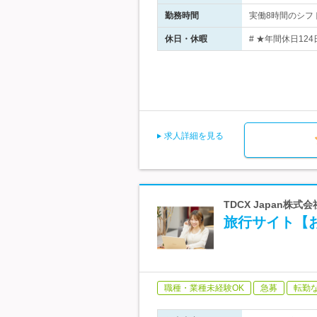
勤務時間
実働8時間のシフト
休日・休暇
# ★年間休日12
求人詳細を見る
TDCX Japan株
旅行サイト【
職種・業種未経験OK
急募
転勤