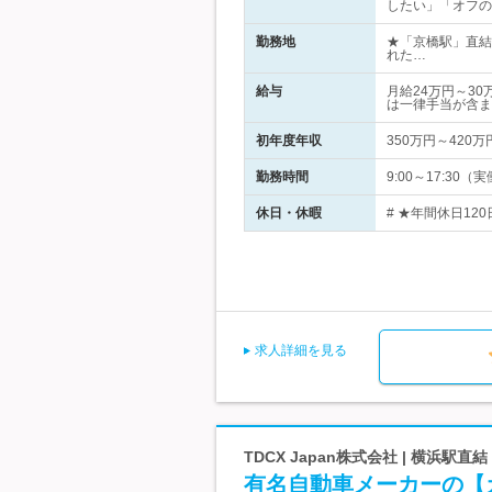
したい」「オフの
勤務地
★「京橋駅」直結
れた…
給与
月給24万円～3
は一律手当が含ま
初年度年収
350万円～420万
勤務時間
9:00～17:3
休日・休暇
# ★年間休日120
求人詳細を見る
TDCX Japan株式会社 | 横
有名自動車メーカーの【