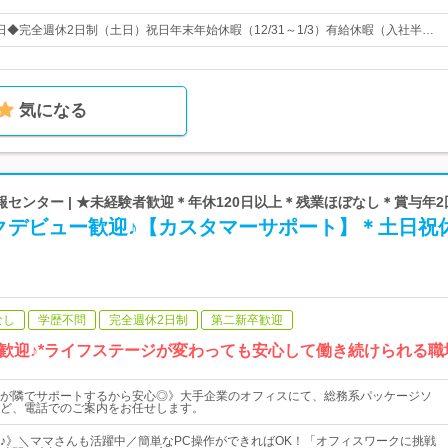
0日◆完全週休2日制（土日）祝日年末年始休暇（12/31～1/3）有給休暇（入社半…
気になる
センター | ★未経験者歓迎＊年休120日以上＊残業ほぼなし＊賞与年2
クデビュー歓迎♪【カスタマーサポート】＊土日祝
なし
学歴不問
完全週休2日制
第二新卒歓迎
歓迎♪*ライフステージが変わっても安心して働き続けられる職
が隣でサポートするから安心◎》大手企業のオフィスにて、総務系パッケージソ
ど、電話でのご案内をお任せします。
♪》＼ママさんも活躍中／簡単なPC操作ができればOK！「オフィスワークに挑戦