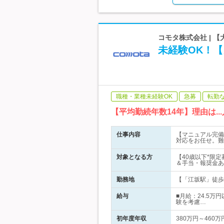
コモタ株式会社 | 
未経験OK！【
職種・業種未経験OK
急募
転勤
【平均勤続年数14年】理由は..
仕事内容
【マニュアル完備
対応をお任せ。難
対象となる方
【40歳以下*限定
＆手当・報奨金あ
勤務地
【「江坂駅」徒歩圏
給与
■月給：24.5万
験を考慮…
初年度年収
380万円～460万