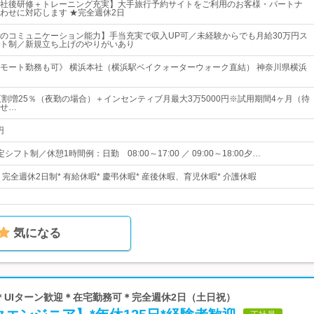
社後研修＋トレーニング充実】大手旅行予約サイトをご利用のお客様・パートナ
わせに対応します ★完全週休2日
のコミュニケーション能力】手当充実で収入UP可／未経験からでも月給30万円ス
ト制／新規立ち上げのやりがいあり
モート勤務も可》 横浜本社（横浜駅ベイクォーターウォーク直結） 神奈川県横浜
夜割増25％（夜勤の場合）＋インセンティブ月最大3万5000円※試用期間4ヶ月（待
せ…
円
フト制／休憩1時間例：日勤 08:00～17:00 ／ 09:00～18:00夕…
日* 完全週休2日制* 有給休暇* 慶弔休暇* 産後休暇、育児休暇* 介護休暇
気になる
 ＊UIターン歓迎＊在宅勤務可＊完全週休2日（土日祝）