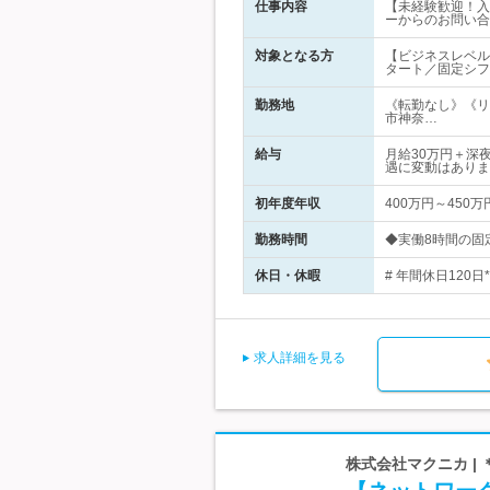
仕事内容
【未経験歓迎！入
ーからのお問い合
対象となる方
【ビジネスレベル
タート／固定シフ
勤務地
《転勤なし》《リ
市神奈…
給与
月給30万円＋深
遇に変動はありま
初年度年収
400万円～450万
勤務時間
◆実働8時間の固定シ
休日・休暇
# 年間休日120
求人詳細を見る
株式会社マクニカ |