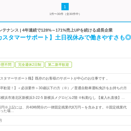
1
1件〜30件（全30件中）
テナンス | 4年連続で128%～171%売上UPを続ける成長企業
カスタマーサポート】土日祝休みで働きやすさも◎
学歴不問
完全週休2日制
第二新卒歓迎
スタマーサポート職】既存のお客様のサポートが中心のお仕事です 。
卒歓迎！】＜必須要件＞30歳以下の方（※）／普通自動車運転免許をお持ちの方
横浜市港北区新横浜3-22-5 新横浜メグロビル2階 ※転勤なし 【雇入れ直後】…
0万円※上記には、月40時間分の一律固定残業代8万円～を含みます。※固定残業代
った場…
円