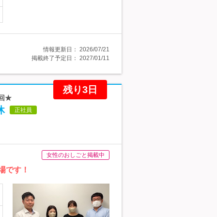
情報更新日：
2026/07/21
掲載終了予定日：
2027/01/11
残り3日
回★
休
正社員
女性のおしごと掲載中
場です！