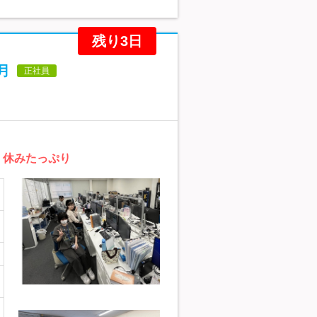
残り3日
月
正社員
＆ 休みたっぷり