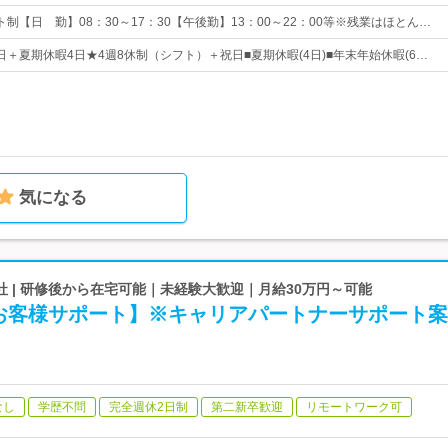
制【日 勤】08：30～17：30【午後勤】13：00～22：00等※残業はほとん…
4日＋夏期休暇4日★4週8休制（シフト）＋祝日■夏期休暇(4日)■年末年始休暇(6…
気になる
式会社 | 研修後から在宅可能｜未経験大歓迎｜月給30万円～可能
お客様サポート】※キャリアパートナーサポート案
なし
学歴不問
完全週休2日制
第二新卒歓迎
リモートワーク可