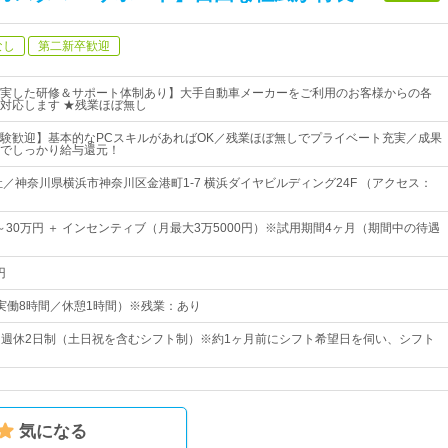
なし
第二新卒歓迎
実した研修＆サポート体制あり】大手自動車メーカーをご利用のお客様からの各
対応します ★残業ほぼ無し
験歓迎】基本的なPCスキルがあればOK／残業ほぼ無しでプライベート充実／成果
でしっかり給与還元！
社／神奈川県横浜市神奈川区金港町1-7 横浜ダイヤビルディング24F （アクセス：
円～30万円 ＋ インセンティブ（月最大3万5000円）※試用期間4ヶ月（期間中の待遇
円
00（実働8時間／休憩1時間）※残業：あり
0日* 週休2日制（土日祝を含むシフト制）※約1ヶ月前にシフト希望日を伺い、シフト
気になる