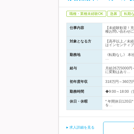
職種・業種未経験OK
急募
転勤
仕事内容
【未経験歓迎！充
種お問い合わせに
対象となる方
【高卒以上／未経
はインセンティブ
勤務地
《転勤なし》 本
…
給与
月給26万5000
に変動はあり…
初年度年収
318万円～360万
勤務時間
◆9:00～18:
休日・休暇
* 年間休日12
を…
求人詳細を見る