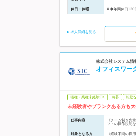
休日・休暇
# ◆年間休日12
求人詳細を見る
株式会社システム情報
オフィスワー
職種・業種未経験OK
急募
転勤
未経験者やブランクある方も大
仕事内容
《チーム制＆先輩
フトの操作説明な
対象となる方
《経験不問の採用