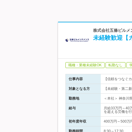
株式会社五條ビルメン
未経験歓迎【
職種・業種未経験OK
転勤なし
仕事内容
【信頼をつなぐカ
対象となる方
【未経験・第二新
勤務地
＜本社＞ 神奈川県
給与
月給33万円～4
を超える労働を行
初年度年収
400万円～500万
勤務時間
8:30～17:30