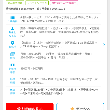
第二新卒歓迎
リモートワーク可
女性のおしごと掲載中
情報更新日：2026/07/10
終了予定日：
2026/12/31
外部人事サービス（RPO）の導入が決定した企業様とのキックオ
フMTGや運用の伴走をお任せします。
仕事内容
業界・職種未経験歓迎！＜必須＞■大学・大学院卒以上 ■営業経
験、接客経験、顧客折衝経験、営業事務経験のいずれかをお持ち
対象と
の方
なる方
【転勤なし】 本社：大阪府大阪市中央区北浜3-1-15 北浜高田ビ
ル7F ※リモートワーク相談可（…
勤務地
月給：250,000円～ + 諸手当 + 賞与★業界未経験者・月給：
250,000円～ + 諸手当 ＋ 賞与（年2回…
給与
350万円～500万円
初年度
年収
* 9:00～18:00* 10:00～19:00※お好きな出社時間を選べます（実
勤務
時間
働8時間／休憩60…
# 【年間休日130日】■完全週休2日制（土日祝）■夏季休暇■GW
休日
休暇
休暇■年末年始休暇■誕生日休暇■シ…
求人詳細を見る
気になる