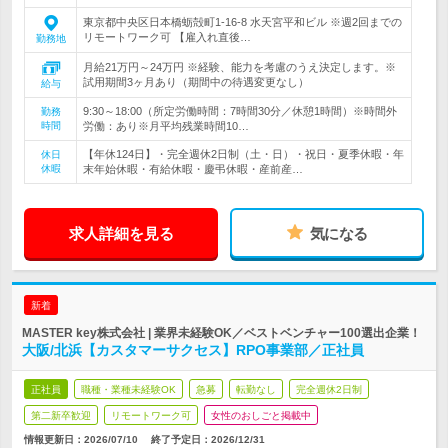
東京都中央区日本橋蛎殻町1-16-8 水天宮平和ビル ※週2回までの
リモートワーク可 【雇入れ直後…
勤務地
月給21万円～24万円 ※経験、能力を考慮のうえ決定します。※
試用期間3ヶ月あり（期間中の待遇変更なし）
給与
9:30～18:00（所定労働時間：7時間30分／休憩1時間）※時間外
勤務
時間
労働：あり※月平均残業時間10…
【年休124日】・完全週休2日制（土・日）・祝日・夏季休暇・年
休日
休暇
末年始休暇・有給休暇・慶弔休暇・産前産…
求人詳細を見る
気になる
新着
MASTER key株式会社 | 業界未経験OK／ベストベンチャー100選出企業！
大阪/北浜【カスタマーサクセス】RPO事業部／正社員
正社員
職種・業種未経験OK
急募
転勤なし
完全週休2日制
第二新卒歓迎
リモートワーク可
女性のおしごと掲載中
情報更新日：2026/07/10
終了予定日：
2026/12/31