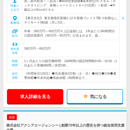
第二新卒歓迎！＜必須＞■BtoB営業経験■基本的なPCスキル（タ
ッチタイピング、各種ショートカットキーの活用）＜歓迎＞■中
対象と
級以上のExcelスキル
なる方
【東京支社】 東京都港区新橋1-12-9 新橋プレイス7階 ※転勤なし
※リモート5制度（月に5日…
勤務地
年俸：380万円～450万円※上記金額には、1年あたり360時間分
の固定残業代（68万円～90万円）が含まれます。超…
給与
380万円～450万円
初年度
年収
1ヶ月あたりの総労働時間：160時間の固定時間制9:00～18:00（1
勤務
時間
日あたり実働8時間／休憩1時…
《年間休日125日》◆完全週休2日制（土・日）◆祝日◆GW◆夏
休日
休暇
季休暇◆年末年始◆有給休暇（時間単位で…
求人詳細を見る
気になる
新着
株式会社アクシアエージェンシー | 創業70年以上の歴史を持つ総合採用支援