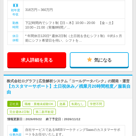
318万円～360万円
初年度
年収
下記時間内でシフト制【日～木】10:00～20:00 【金～土】
勤務
時間
10:00～21:00（実働8時間／…
* 年間休日120日* 週休2日制（土日祝を含むシフト制）※約1ヶ月
休日
休暇
前にシフト希望日を伺い、シフトを…
求人詳細を見る
気になる
株式会社ログラフ | 広告解析システム「コールデータバンク」の開発・運営
【カスタマーサポート】土日祝休み／残業月20時間程度／服装自
由
正社員
職種・業種未経験OK
急募
転勤なし
学歴不問
完全週休2日制
第二新卒歓迎
情報更新日：2026/05/22
終了予定日：
2026/11/12
自社サービスであるWEBマーケティングSaasのカスタマーサポ
ートをお任せいたします。
仕事内容