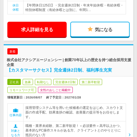
【年間休日125日】・完全週休2日制・年末年始休暇・有給休暇・
休日
休暇
特別休暇制度（有給休暇とは別に、年間1…
求人詳細を見る
気になる
新着
株式会社アクシアエージェンシー | 創業70年以上の歴史を持つ総合採用支援
企業
【カスタマーサクセス】完全週休2日制、福利厚生充実
正社員
急募
転勤なし
完全週休2日制
第二新卒歓迎
リモートワーク可
女性のおしごと掲載中
情報更新日：2026/08/07
終了予定日：
2027/01/28
採用管理システム等を用いた候補者の選定をはじめ、スカウト文
面の作成手配、効果進捗の確認、改善案の提示等をお任せしま
仕事内容
す。
職種・業界未経験、第二新卒歓迎！＜必須要件＞高卒以上かつ、
基本的なPC操作スキルがある方、クライアントとのやりとりに
対象と
抵抗のない方
なる方