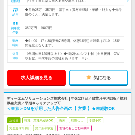
（住所：東京都大田区羽田空港三丁目3…
勤務地
◆月給25万～35万円＋諸手当＋賞与※経験・年齢・能力を十分考
慮のうえ、決定します。
給与
350万円～490万円
初年度
年収
◆9：00～17：30(実働7.5時間、休憩1時間)※残業は月10～15時
勤務
時間
間程度となります。
《年間休日120日以上！》◆4勤2休のシフト制（土日祝日、GW
休日
休暇
やお盆、年末年始の出社もあります）※シ…
求人詳細を見る
気になる
ディーエムソリューションズ株式会社 | 年休127日／残業月平均26h／福利
厚生充実／早期キャリアアップ可
＜東京＞DMを活用した広告企画の【 営業 】★未経験OK
正社員
職種・業種未経験OK
急募
転勤なし
学歴不問
完全週休2日制
第二新卒歓迎
女性のおしごと掲載中