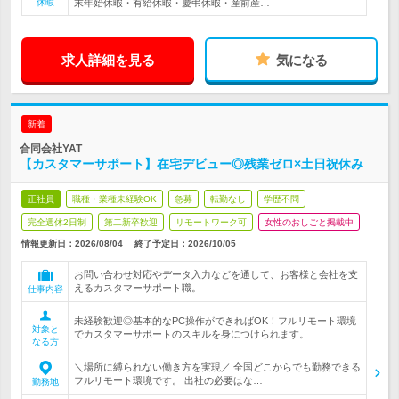
休暇
末年始休暇・有給休暇・慶弔休暇・産前産…
求人詳細を見る
気になる
新着
合同会社YAT
【カスタマーサポート】在宅デビュー◎残業ゼロ×土日祝休み
正社員
職種・業種未経験OK
急募
転勤なし
学歴不問
完全週休2日制
第二新卒歓迎
リモートワーク可
女性のおしごと掲載中
情報更新日：2026/08/04
終了予定日：
2026/10/05
お問い合わせ対応やデータ入力などを通して、お客様と会社を支
えるカスタマーサポート職。
仕事内容
未経験歓迎◎基本的なPC操作ができればOK！フルリモート環境
対象と
でカスタマーサポートのスキルを身につけられます。
なる方
＼場所に縛られない働き方を実現／ 全国どこからでも勤務できる
フルリモート環境です。 出社の必要はな…
勤務地