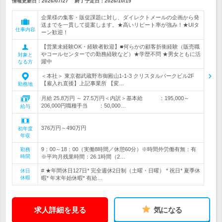
情報更新日：2026/07/27
終了予定日：
2026/10/19
企業様の集客・販促課題に対し、ダイレクトメールの企画から発
送までを一貫して提案します。★高いリピート率が強み！★UIタ
仕事内容
ーン歓迎！
【営業未経験OK・経験者歓迎】■何らかの顧客折衝経験（販売職
やコールセンターでの勤務経験など）★学歴不問 ★男女ともに活
対象と
躍中
なる方
＜本社＞ 東京都武蔵野市御殿山1-1-3 クリスタルパークビル2F
【雇入れ直後】上記事業所 【変…
勤務地
月給 25.8万円 ～ 27.5万円＜内訳＞基本給 ：195,000～
206,000円職種手当 ：50,000…
給与
376万円～490万円
初年度
年収
9：00～18：00（実働8時間／休憩60分）※時間外労働有無：有
勤務
時間
※平均月残業時間：26.1時間（2…
# ★年間休日127日* 完全週休2日制（土曜・日曜） * 祝日* 夏季休
休日
休暇
暇* 年末年始休暇* 有給…
求人詳細を見る
気になる