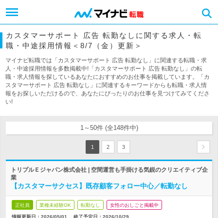
カスタマーサポート 広告 転勤なしに関する求人・転
職・中途採用情報＜8/7（金）更新＞
マイナビ転職では「カスタマーサポート 広告 転勤なし」に関連する転職・求
人・中途採用情報を多数掲載中!「カスタマーサポート 広告 転勤なし」の転
職・求人情報を探しているあなたにおすすめのお仕事を掲載しています。「カ
スタマーサポート 広告 転勤なし」に関連するキーワードからも転職・求人情
報をお探しいただけるので、あなたにぴったりのお仕事を見つけてみてくださ
い!
1～50件 (全148件中)
1
2
3
トリプルＥジャパン株式会社 | 空間運営も手掛ける気鋭のクリエイティブ企
業
【カスタマーサクセス】既存顧客フォロー中心／転勤なし
正社員
業種未経験OK
転勤なし
女性のおしごと掲載中
情報更新日：2026/05/01
終了予定日：
2026/10/29