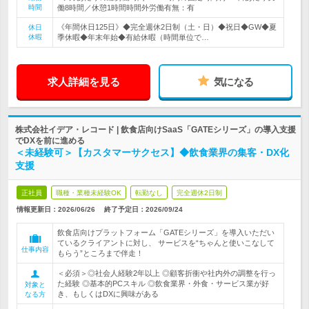
時間
働8時間／休憩1時間時間外労働有無：有
《年間休日125日》◆完全週休2日制（土・日）◆祝日◆GW◆夏
休日
休暇
季休暇◆年末年始◆有給休暇（時間単位で…
求人詳細を見る
気になる
株式会社イデア・レコード | 飲食店向けSaaS「GATEシリーズ」の導入支援
でDXを前に進める
＜未経験可＞【カスタマーサクセス】◆飲食業界の集客・DX化
支援
正社員
職種・業種未経験OK
転勤なし
完全週休2日制
情報更新日：2026/06/26
終了予定日：
2026/09/24
飲食店向けプラットフォーム「GATEシリーズ」を導入いただい
ているクライアントに対し、 サービスを“ちゃんと使いこなして
仕事内容
もらう”ところまで伴走！
＜必須＞◎社会人経験2年以上 ◎顧客折衝や社内外の調整を行っ
た経験 ◎基本的PCスキル ◎飲食業界・外食・サービス業が好
対象と
き、もしくはDXに興味がある
なる方