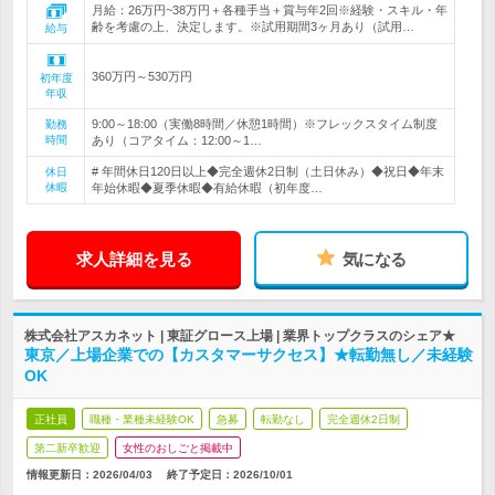
月給：26万円~38万円＋各種手当＋賞与年2回※経験・スキル・年
齢を考慮の上、決定します。※試用期間3ヶ月あり（試用…
給与
360万円～530万円
初年度
年収
9:00～18:00（実働8時間／休憩1時間）※フレックスタイム制度
勤務
時間
あり（コアタイム：12:00～1…
# 年間休日120日以上◆完全週休2日制（土日休み）◆祝日◆年末
休日
休暇
年始休暇◆夏季休暇◆有給休暇（初年度…
求人詳細を見る
気になる
株式会社アスカネット | 東証グロース上場 | 業界トップクラスのシェア★
東京／上場企業での【カスタマーサクセス】★転勤無し／未経験
OK
正社員
職種・業種未経験OK
急募
転勤なし
完全週休2日制
第二新卒歓迎
女性のおしごと掲載中
情報更新日：2026/04/03
終了予定日：
2026/10/01