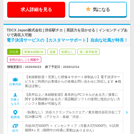
求人詳細を見る
気になる
TDCX Japan株式会社 | 渋谷駅チカ｜英語力を活かせる｜インセンティブあ
りで高収入可能
電子決済サービスの【カスタマーサポート】自由な社風が特長！
正社員
業種未経験OK
急募
転勤なし
第二新卒歓迎
女性のおしごと掲載中
情報更新日：2026/06/23
終了予定日：
2026/12/14
【未経験歓迎！充実した研修＆サポート体制あり】電子決済サー
ビスをご利用のお客様からの各種お問い合わせに対応します ★残
仕事内容
業ほぼ無し
【高卒以上／未経験歓迎】基本的なPCスキルがある方／接客に
関する実務経験のある方／英語翻訳ソフトの使用に抵抗がない方
対象と
／シフト勤務が可能な方
なる方
《転勤なし》 渋谷スクランブルスクエア／東京都渋谷区渋谷二丁
目24番12号 （アクセス：各線「渋谷…
勤務地
月給26万5000円 ＋ インセンティブ（月最大3万5000円）※試用
期間4ヶ月（期間中の待遇に変動はありません）
給与