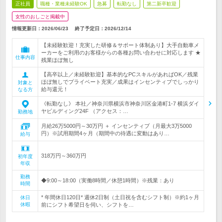
正社員
職種・業種未経験OK
急募
転勤なし
第二新卒歓迎
女性のおしごと掲載中
情報更新日：2026/06/23
終了予定日：
2026/12/14
【未経験歓迎！充実した研修＆サポート体制あり】大手自動車メ
ーカーをご利用のお客様からの各種お問い合わせに対応します ★
仕事内容
残業ほぼ無し
【高卒以上／未経験歓迎】基本的なPCスキルがあればOK／残業
ほぼ無しでプライベート充実／成果はインセンティブでしっかり
対象と
給与還元！
なる方
《転勤なし》 本社／神奈川県横浜市神奈川区金港町1-7 横浜ダイ
ヤビルディング24F （アクセス：…
勤務地
月給26万5000円～30万円 ＋ インセンティブ（月最大3万5000
円）※試用期間4ヶ月（期間中の待遇に変動はあり…
給与
318万円～360万円
初年度
年収
勤務
◆9:00～18:00（実働8時間／休憩1時間）※残業：あり
時間
* 年間休日120日* 週休2日制（土日祝を含むシフト制）※約1ヶ月
休日
休暇
前にシフト希望日を伺い、シフトを…