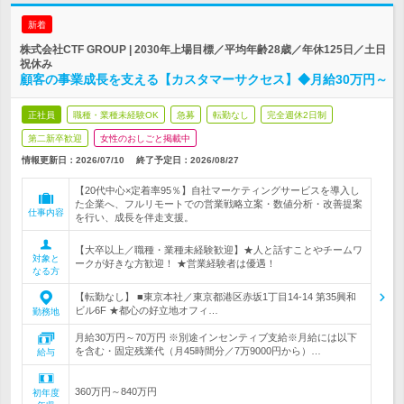
新着
株式会社CTF GROUP | 2030年上場目標／平均年齢28歳／年休125日／土日
祝休み
顧客の事業成長を支える【カスタマーサクセス】◆月給30万円～
正社員
職種・業種未経験OK
急募
転勤なし
完全週休2日制
第二新卒歓迎
女性のおしごと掲載中
情報更新日：2026/07/10
終了予定日：
2026/08/27
【20代中心×定着率95％】自社マーケティングサービスを導入し
た企業へ、フルリモートでの営業戦略立案・数値分析・改善提案
仕事内容
を行い、成長を伴走支援。
【大卒以上／職種・業種未経験歓迎】★人と話すことやチームワ
対象と
ークが好きな方歓迎！ ★営業経験者は優遇！
なる方
【転勤なし】 ■東京本社／東京都港区赤坂1丁目14-14 第35興和
ビル6F ★都心の好立地オフィ…
勤務地
月給30万円～70万円 ※別途インセンティブ支給※月給には以下
を含む・固定残業代（月45時間分／7万9000円から）…
給与
360万円～840万円
初年度