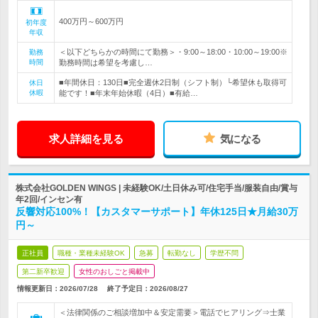
400万円～600万円
初年度
年収
＜以下どちらかの時間にて勤務＞・9:00～18:00・10:00～19:00※
勤務
時間
勤務時間は希望を考慮し…
■年間休日：130日■完全週休2日制（シフト制）└希望休も取得可
休日
休暇
能です！■年末年始休暇（4日）■有給…
求人詳細を見る
気になる
株式会社GOLDEN WINGS | 未経験OK/土日休み可/住宅手当/服装自由/賞与
年2回/インセン有
反響対応100%！【カスタマーサポート】年休125日★月給30万
円～
正社員
職種・業種未経験OK
急募
転勤なし
学歴不問
第二新卒歓迎
女性のおしごと掲載中
情報更新日：2026/07/28
終了予定日：
2026/08/27
＜法律関係のご相談増加中＆安定需要＞電話でヒアリング⇒士業