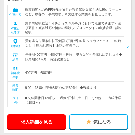
既存顧客へのWEB制作を通じた課題解決提案や納品後のフォロー
など、顧客の「事業成功」を支援する業務をお任せします。
仕事内容
業界未経験歓迎！イチからスキルを身に付けて活躍できます＜必
須要件＞顧客対応や折衝の経験 ／プロジェクトの進捗管理、調整
対象と
経験
なる方
愛知県名古屋市中村区太閤3丁目7番76号 ジユウノハコ3F ※転勤
なし 【雇入れ直後】上記の事業所…
勤務地
年俸制400万円～600万円※経験・能力などを考慮し決定します◆
試用期間3ヵ月（待遇変更なし）
給与
400万円～600万円
初年度
年収
勤務
9:00～18:00（実働8時間/休憩60分） ◆残業あり
時間
# ＼年間休日120日／・週休2日制（土・日・その他）・有給休暇
休日
休暇
（10日～）
求人詳細を見る
気になる