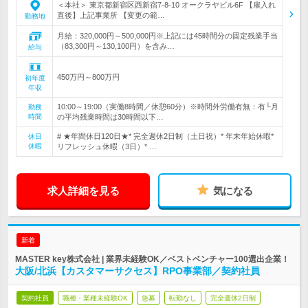
＜本社＞ 東京都新宿区西新宿7-8-10 オークラヤビル6F 【雇入れ
直後】上記事業所 【変更の範…
勤務地
月給：320,000円～500,000円※上記には45時間分の固定残業手当
（83,300円～130,100円）を含み…
給与
450万円～800万円
初年度
年収
10:00～19:00（実働8時間／休憩60分）※時間外労働有無：有└月
勤務
時間
の平均残業時間は30時間以下…
# ★年間休日120日★* 完全週休2日制（土日祝）* 年末年始休暇*
休日
休暇
リフレッシュ休暇（3日）* …
求人詳細を見る
気になる
新着
MASTER key株式会社 | 業界未経験OK／ベストベンチャー100選出企業！
大阪/北浜【カスタマーサクセス】RPO事業部／契約社員
契約社員
職種・業種未経験OK
急募
転勤なし
完全週休2日制