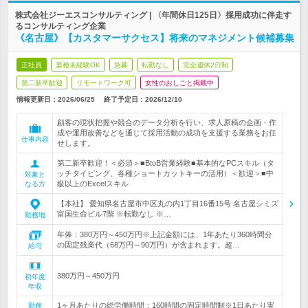
株式会社ジーエスコンサルティング | 〈年間休日125日〉採用成功に伴走す
るコンサルティング企業
《名古屋》【カスタマーサクセス】将来のマネジメント候補募集
正社員
業種未経験OK
急募
転勤なし
完全週休2日制
第二新卒歓迎
リモートワーク可
女性のおしごと掲載中
情報更新日：2026/06/25
終了予定日：
2026/12/10
顧客の現状把握や競合のデータ分析を行い、求人原稿の企画・作
成や運用改善などを通じて採用活動の成功を支援する業務をお任
仕事内容
せします。
第二新卒歓迎！＜必須＞■BtoB営業経験■基本的なPCスキル（タ
ッチタイピング、各種ショートカットキーの活用）＜歓迎＞■中
対象と
級以上のExcelスキル
なる方
【本社】 愛知県名古屋市中区丸の内1丁目16番15号 名古屋シミズ
富国生命ビル7階 ※転勤なし ※…
勤務地
年俸：380万円～450万円※上記金額には、1年あたり360時間分
の固定残業代（68万円～90万円）が含まれます。超…
給与
380万円～450万円
初年度
年収
1ヶ月あたりの総労働時間：160時間の固定時間制※1日あたり実
勤務