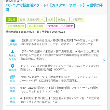
休128日以上
バンコクで新生活スタート♪【カスタマーサポート】★語学力不
問
正社員
職種・業種未経験OK
急募
転勤なし
学歴不問
完全週休2日制
第二新卒歓迎
女性のおしごと掲載中
情報更新日：2026/07/24
終了予定日：
2026/09/24
【業務は日本語のみ使用／基礎研修も充実】Web広告サービス料
金に関する案内をお任せします。電話やメール対応中心です。
仕事内容
【20～30代活躍中／未経験・第二新卒歓迎】★海外での仕事に興
味のある方は必見！面接前にWebでの職場見学を実施中◎不安な
対象と
点は気軽にご相談を！
なる方
★タイ・バンコクの高層ツインタワービル内にあるオフィスでの
勤務です。 【勤務地詳細】 90CW T…
勤務地
月給3万7,000バーツ（一律業務手当含む）＋インセンティブ※1
バーツ＝4.8円（2026年7月現在）※試用期間11…
給与
6:30～21:15の間のシフト制（実働8時間）プライベートの時間が
勤務
時間
たっぷりとれます！《シフト例》8…
# 【年間休日128日以上】* 完全週休2日制（シフト制）* 年次有給
休日
休暇
休暇（タイ法律に準じる）* ス…