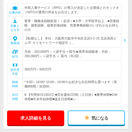
外部人事サービス（RPO）の導入が決定した企業様とのキックオ
フMTGや運用の伴走をお任せします。
仕事内容
業界・職種未経験歓迎！＜必須＞■大学・大学院卒以上 ■営業経
験、接客経験、顧客折衝経験、営業事務経験のいずれかをお持ち
対象と
の方
なる方
【転勤なし】 本社：大阪府大阪市中央区北浜3-1-15 北浜高田ビ
ル7F ※リモートワーク相談可（…
勤務地
月給：250,000円～ + 諸手当 + 賞与★業界未経験者・月給：
250,000円～ + 諸手当 ＋ 賞与（年2回…
給与
350万円～500万円
初年度
年収
* 9:00～18:00* 10:00～19:00※お好きな出社時間を選べます（実
勤務
時間
働8時間／休憩60…
# 【年間休日130日】■完全週休2日制（土日祝）■夏季休暇■GW
休日
休暇
休暇■年末年始休暇■誕生日休暇■シ…
求人詳細を見る
気になる