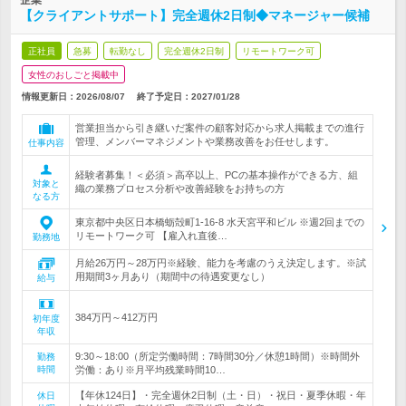
企業
【クライアントサポート】完全週休2日制◆マネージャー候補
正社員
急募
転勤なし
完全週休2日制
リモートワーク可
女性のおしごと掲載中
情報更新日：2026/08/07
終了予定日：
2027/01/28
営業担当から引き継いだ案件の顧客対応から求人掲載までの進行
管理、メンバーマネジメントや業務改善をお任せします。
仕事内容
経験者募集！＜必須＞高卒以上、PCの基本操作ができる方、組
対象と
織の業務プロセス分析や改善経験をお持ちの方
なる方
東京都中央区日本橋蛎殻町1-16-8 水天宮平和ビル ※週2回までの
リモートワーク可 【雇入れ直後…
勤務地
月給26万円～28万円※経験、能力を考慮のうえ決定します。※試
用期間3ヶ月あり（期間中の待遇変更なし）
給与
384万円～412万円
初年度
年収
9:30～18:00（所定労働時間：7時間30分／休憩1時間）※時間外
勤務
時間
労働：あり※月平均残業時間10…
【年休124日】・完全週休2日制（土・日）・祝日・夏季休暇・年
休日