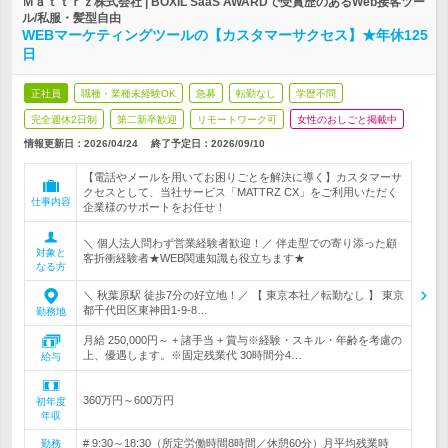
Ｍａｔｔｒｚ株式会社 | BOXIL SaaS AWARDで受賞歴のあるWeb接客ツー
ル/私服・髪型自由
WEBマーケティングツールの【カスタマーサクセス】★年休125
日
正社員
職種・業種未経験OK
急募
転勤なし
学歴不問
完全週休2日制
第二新卒歓迎
リモートワーク可
女性のおしごと掲載中
情報更新日：2026/04/24
終了予定日：
2026/09/10
【電話やメールを用いてお困りごとを解決に導く】カスタマーサ
クセスとして、当社サービス「MATTRZ CX」をご利用いただく
仕事内容
企業様のサポートをお任せ！
＼ 個人法人問わず営業経験者歓迎！／ 伴走型での寄り添った顧
対象と
客折衝経験者★WEB関連知識も役立ちます★
なる方
＼ 秋葉原駅 徒歩7分の好立地！／ 【 東京本社／転勤なし 】 東京
都千代田区東神田1-9-8…
勤務地
月給 250,000円～ + 諸手当 + 賞与※経験・スキル・年齢を考慮の
上、優遇します。※固定残業代 30時間分4…
給与
360万円～600万円
初年度
年収
# 9:30～18:30（所定労働時間8時間／休憩60分）月平均残業時
勤務