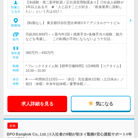
【未経験・第二新卒歓迎／正社員登用制度あり】◎社会人経験が
1年以上ある方 ★「人と話すことが好き」「飲食業界に貢献し
対象と
たい」という方はぜひ！
なる方
【転勤なし】 東京都渋谷区恵比寿南3-5-7 デジタルゲートビル
勤務地
月給260,800円～＋賞与年2回＋残業手当+各種手当※経験、能力
などを考慮し、 この転職が不利にならないよう十分話…
給与
380万円～430万円
初年度
年収
* フレックスタイム制【標準労働時間】1日8時間【コアタイム】
勤務
時間
10:00～15:00
# ――年間休日123日――〈休日〉完全週休2日制（土日休み）／
休日
休暇
祝日〈休暇〉年末年始休暇／夏季休暇／…
求人詳細を見る
気になる
新着
BPO Bangkok Co., Ltd. | #入社者の9割が初タイ勤務#安心渡航サポート#年