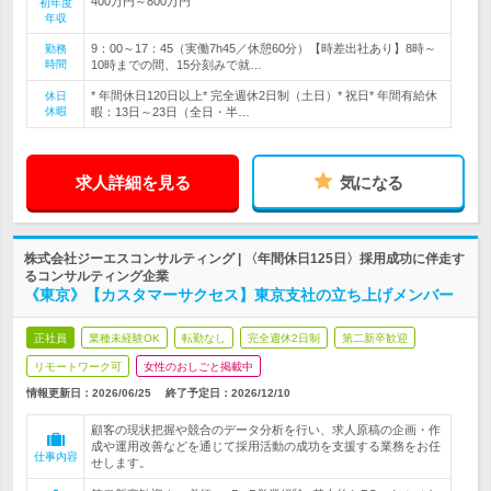
400万円～800万円
初年度
年収
9：00～17：45（実働7h45／休憩60分）【時差出社あり】8時～
勤務
時間
10時までの間、15分刻みで就…
* 年間休日120日以上* 完全週休2日制（土日）* 祝日* 年間有給休
休日
休暇
暇：13日～23日（全日・半…
求人詳細を見る
気になる
株式会社ジーエスコンサルティング | 〈年間休日125日〉採用成功に伴走す
るコンサルティング企業
《東京》【カスタマーサクセス】東京支社の立ち上げメンバー
正社員
業種未経験OK
転勤なし
完全週休2日制
第二新卒歓迎
リモートワーク可
女性のおしごと掲載中
情報更新日：2026/06/25
終了予定日：
2026/12/10
顧客の現状把握や競合のデータ分析を行い、求人原稿の企画・作
成や運用改善などを通じて採用活動の成功を支援する業務をお任
仕事内容
せします。