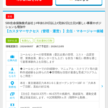
新着
SBI生命保険株式会社 | #年休120日以上#完休2日(土日)#新しい事業やポジ
ションも増加中
【カスタマーサクセス（管理・運営）】主任・マネージャー候補
契約社員
転勤なし
完全週休2日制
情報更新日：2026/08/07
終了予定日：
2026/11/05
コールセンターの管理業務（委託企業の管理、コスト・品質管
理、業務改善、新センター立ち上げ）を担当！幅広い業務を通じ
仕事内容
て顧客体験向上を目指します
◆コールセンターでのSV経験や、マニュアル・スクリプト等の資
料作成経験をお持ちの方◆管理職を目指す最適な育成プログラム
対象と
もご用意！
なる方
本社：東京都港区六本木1-6-1 泉ガーデンタワー16F ※「六本木
一丁目駅」直結の好立地
勤務地
【主任】月給33.3万円～46.6万円※残業代、業績賞与、通勤交通
費は別途支給します。※試用期間6ヵ月（期間中も勤務…
給与