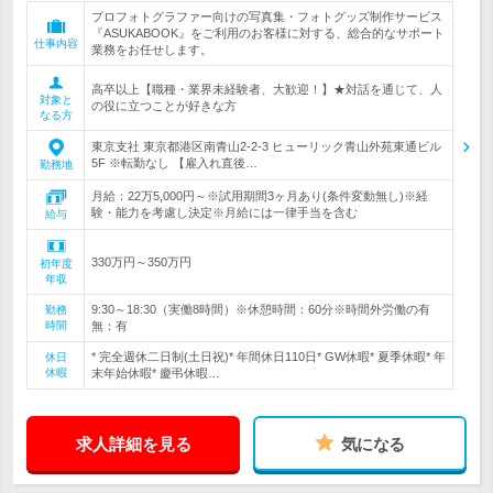
プロフォトグラファー向けの写真集・フォトグッズ制作サービス
『ASUKABOOK』をご利用のお客様に対する、総合的なサポート
仕事内容
業務をお任せします。
高卒以上【職種・業界未経験者、大歓迎！】★対話を通じて、人
対象と
の役に立つことが好きな方
なる方
東京支社 東京都港区南青山2-2-3 ヒューリック青山外苑東通ビル
5F ※転勤なし 【雇入れ直後…
勤務地
月給：22万5,000円～※試用期間3ヶ月あり(条件変動無し)※経
験・能力を考慮し決定※月給には一律手当を含む
給与
330万円～350万円
初年度
年収
9:30～18:30（実働8時間）※休憩時間：60分※時間外労働の有
勤務
時間
無：有
* 完全週休二日制(土日祝)* 年間休日110日* GW休暇* 夏季休暇* 年
休日
休暇
末年始休暇* 慶弔休暇…
求人詳細を見る
気になる