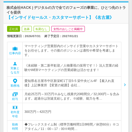
株式会社HACK | デジタルの力で全てのフェーズの事業に、ひとつ先のトラ
イを提供
【インサイドセールス・カスタマーサポート】《名古屋》
正社員
急募
転勤なし
女性のおしごと掲載中
情報更新日：2026/07/31
終了予定日：
2027/01/21
マーケティング営業部内のインサイド営業やカスタマーサポート
をお任せします。その後のポジションは適性や希望を考慮しま
仕事内容
す。
《未経験・第二新卒歓迎／人物重視の採用です！》法人営業の経
対象と
験やWEBマーケティングの営業経験は活かせます！
なる方
愛知県名古屋市中区新栄町1丁目5-5 栄中央ビル4F 【雇入れ直
後】上記事業所 【変更の範囲】会社…
勤務地
月給25万円～33万円※みなし残業代20時間分／32,000円～を含み
ます。超過分は別途支給します。※経験、能力を考…
給与
300万円～420万円
初年度
年収
◆フレックスタイム制（標準労働時間1日8時間／休憩60分）※コ
勤務
時間
アタイム／11：00～17：00※時間…