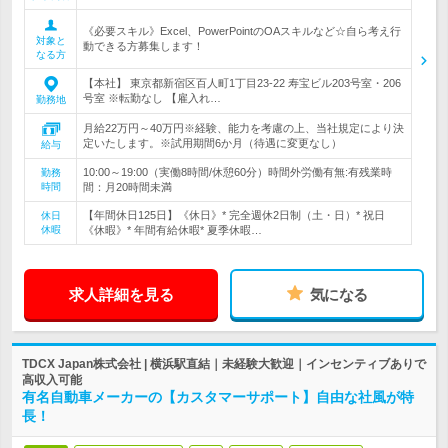
《必要スキル》Excel、PowerPointのOAスキルなど☆自ら考え行
対象と
動できる方募集します！
なる方
【本社】 東京都新宿区百人町1丁目23-22 寿宝ビル203号室・206
号室 ※転勤なし 【雇入れ…
勤務地
月給22万円～40万円※経験、能力を考慮の上、当社規定により決
定いたします。※試用期間6か月（待遇に変更なし）
給与
10:00～19:00（実働8時間/休憩60分）時間外労働有無:有残業時
勤務
時間
間：月20時間未満
【年間休日125日】《休日》* 完全週休2日制（土・日）* 祝日
休日
休暇
《休暇》* 年間有給休暇* 夏季休暇…
求人詳細を見る
気になる
TDCX Japan株式会社 | 横浜駅直結｜未経験大歓迎｜インセンティブありで
高収入可能
有名自動車メーカーの【カスタマーサポート】自由な社風が特
長！