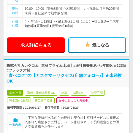
年収
10:00～19:00（実働8時間／休憩1時間）# ＜残業は月平均20時間
勤務
時間
未満＞会社全体で効率的な働…
# ＜年間休日125日＞■完全週休2日制（土日）■祝日休み■年末年
休日
休暇
始休暇■夏季休暇■慶弔休暇■産前・…
求人詳細を見る
気になる
株式会社カカクコム | 東証プライム上場┃#正社員登用あり#年間休日123日
#フレックス制
”食べログ”の【カスタマーサクセス(店舗フォロー)】★未経験
OK
契約社員
職種・業種未経験OK
急募
転勤なし
学歴不問
完全週休2日制
第二新卒歓迎
女性のおしごと掲載中
情報更新日：2026/07/17
終了予定日：
2026/08/20
【丁寧な研修があるから未経験も安心◎】有料サービスに新規加
入された店舗さまに対し、ページ作成やネット予約設定などの導
仕事内容
入支援業務をお任せします