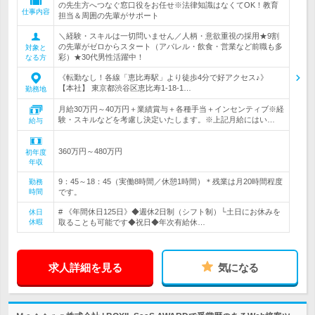
の先生方へつなぐ窓口役をお任せ※法律知識はなくてOK！教育
仕事内容
担当＆周囲の先輩がサポート
＼経験・スキルは一切問いません／人柄・意欲重視の採用★9割
の先輩がゼロからスタート（アパレル・飲食・営業など前職も多
対象と
彩）★30代男性活躍中！
なる方
《転勤なし！各線「恵比寿駅」より徒歩4分で好アクセス♪》
【本社】 東京都渋谷区恵比寿1-18-1…
勤務地
月給30万円～40万円＋業績賞与＋各種手当＋インセンティブ※経
験・スキルなどを考慮し決定いたします。※上記月給にはい…
給与
360万円～480万円
初年度
年収
9：45～18：45（実働8時間／休憩1時間）＊残業は月20時間程度
勤務
時間
です。
# 《年間休日125日》◆週休2日制（シフト制）└土日にお休みを
休日
休暇
取ることも可能です◆祝日◆年次有給休…
求人詳細を見る
気になる