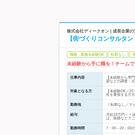
株式会社ディークオン | 成長企業
【街づくりコンサルタン
職種・業種未経験OK
転勤なし
未経験から手に職を！チームで
仕事内容
【未経験から専門
梁などの調査・点
対象となる方
【未経験OK／20
性を重視する方大
勤務地
《 転勤なし／マイ
給与
月給18万円～ 
は、面接などでご
勤務時間
7：00～20：0