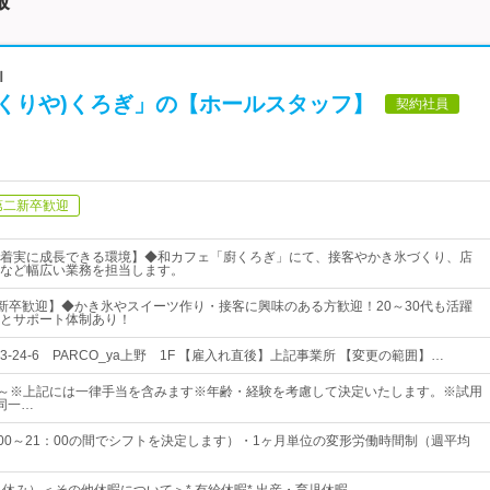
報
Ｉ
(くりや)くろぎ」の【ホールスタッフ】
契約社員
第二新卒歓迎
着実に成長できる環境】◆和カフェ「廚くろぎ」にて、接客やかき氷づくり、店
など幅広い業務を担当します。
二新卒歓迎】◆かき氷やスイーツ作り・接客に興味のある方歓迎！20～30代も活躍
とサポート体制あり！
-24-6 PARCO_ya上野 1F 【雇入れ直後】上記事業所 【変更の範囲】…
50円～※上記には一律手当を含みます※年齢・経験を考慮して決定いたします。※試用
同一…
：00～21：00の間でシフトを決定します）・1ヶ月単位の変形労働時間制（週平均