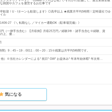
エクステリアマート』『coffeeハウスはな花』いずれかの店舗にて、運営業務全般
な雑貨やカフェを運営するお仕事です
卒歓迎！U・Iターンも歓迎します》◎高卒以上 ★残業月平均5時間！定時退社でゆ
イル
406-27 《＼ 転勤なし ／マイカー通勤OK（駐車場完備）》
5万円（一律手当含む）【月収例】月収25万円／経験3年・諸手当含む※経験、資
の上、優…
円
間）9：45～19：0011：00～20：15※残業は月平均5時間です。
・他）※当社カレンダーによる* 祝日* GW* お盆休み* 年末年始休暇* 年次有…
気になる