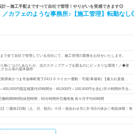
| 設計～施工手配まですべて自社で管理！やりがいを実感できます◎
！／カフェのような事務所♪【施工管理】転勤なし
まで全て自社で管理している当社にて、施工管理の業務をお任せいたします。
り身につけたあなたが、次のステップアップを図るのにピッタリな環境！／◆要
エクセル等の基本操作
島県南さつま市金峰町尾下2411-5 マイカー通勤：可(駐車場有) 【雇入れ直後…
円～400,000円固定残業代45時間分：60,000円～100,000円を含む/月※時間外手当…
0(所定労働時間8時間)休憩時間：60分時間外労働有無:有※月平均40時間
05日】◇週休2日制（土、日、祝日）※日・祝合わせ月に8~9日の休み◇有給休暇：有