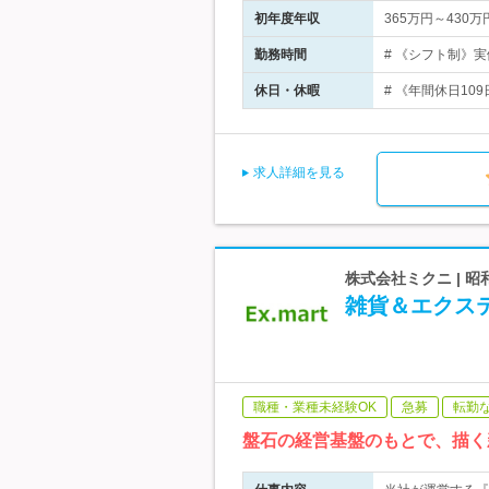
初年度年収
365万円～430万
勤務時間
# 《シフト制》実
休日・休暇
# 《年間休日109
求人詳細を見る
株式会社ミクニ | 
雑貨＆エクス
職種・業種未経験OK
急募
転勤
盤石の経営基盤のもとで、描く