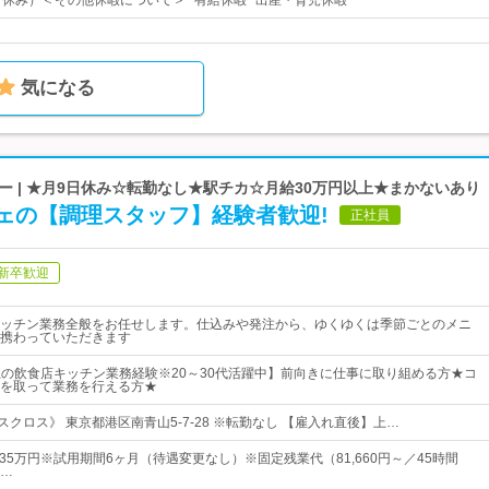
日休み）＜その他休暇について＞* 有給休暇* 出産・育児休暇
気になる
 | ★月9日休み☆転勤なし★駅チカ☆月給30万円以上★まかないあり
ェの【調理スタッフ】経験者歓迎!
正社員
新卒歓迎
ッチン業務全般をお任せします。仕込みや発注から、ゆくゆくは季節ごとのメニ
携わっていただきます
以上の飲食店キッチン業務経験※20～30代活躍中】前向きに仕事に取り組める方★コ
を取って業務を行える方★
s クリスクロス》 東京都港区南青山5-7-28 ※転勤なし 【雇入れ直後】上…
～35万円※試用期間6ヶ月（待遇変更なし）※固定残業代（81,660円～／45時間
…