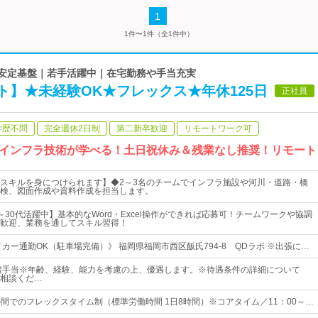
1
1件〜1件（全1件中）
の安定基盤｜若手活躍中｜在宅勤務や手当充実
ト】★未経験OK★フレックス★年休125日
正社員
学歴不問
完全週休2日制
第二新卒歓迎
リモートワーク可
インフラ技術が学べる！土日祝休み＆残業なし推奨！リモート
スキルを身につけられます】◆2～3名のチームでインフラ施設や河川・道路・橋
検、図面作成や資料作成を担当します。
～30代活躍中】基本的なWord・Excel操作ができれば応募可！チームワークや協調
歓迎、業務を通してスキル習得！
カー通勤OK（駐車場完備）》 福岡県福岡市西区飯氏794-8 QDラボ ※出張に…
+ 諸手当※年齢、経験、能力を考慮の上、優遇します。※待遇条件の詳細について
相談くだ…
0の間でのフレックスタイム制（標準労働時間 1日8時間）※コアタイム／11：00～…