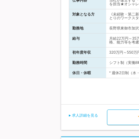
仕事内容
当社が運営する『
を担当★オシャレ
対象となる方
《未経験・第二新
とりのワークスタ
勤務地
長野県東御市加沢1
給与
月給22万円～3
格、能力等を考慮
初年度年収
320万円～550万
勤務時間
シフト制（実働8時
休日・休暇
* 週休2日制（水
求人詳細を見る