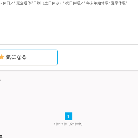
～休日／* 完全週休2日制（土日休み）* 祝日休暇／* 年末年始休暇* 夏季休暇*…
気になる
中
1
1件〜1件（全1件中）