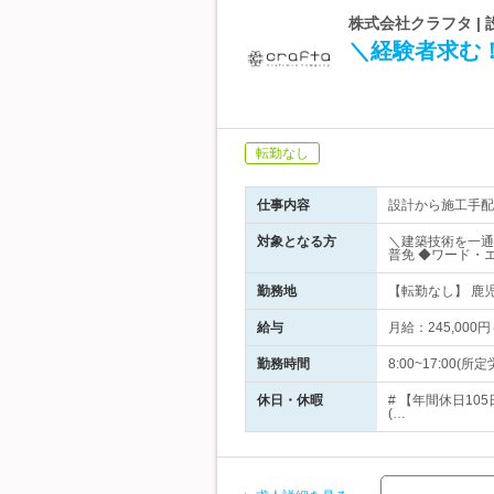
株式会社クラフタ 
＼経験者求む
転勤なし
仕事内容
設計から施工手配
対象となる方
＼建築技術を一通
普免 ◆ワード・
勤務地
【転勤なし】 鹿児
給与
月給：245,000
勤務時間
8:00~17:0
休日・休暇
# 【年間休日1
(…