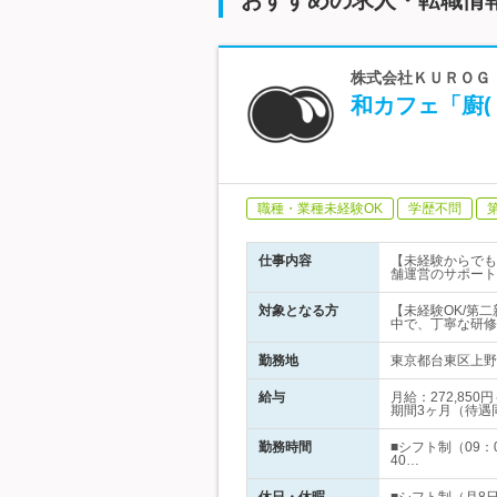
おすすめの求人・転職情
株式会社ＫＵＲＯＧ
和カフェ「廚
職種・業種未経験OK
学歴不問
仕事内容
【未経験からでも
舗運営のサポート
対象となる方
【未経験OK/第
中で、丁寧な研修
勤務地
東京都台東区上野3
給与
月給：272,8
期間3ヶ月（待遇
勤務時間
■シフト制（09
40…