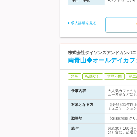
休日・休暇
■シフト制（月8
求人詳細を見る
株式会社タイソンズアンドカンパニー
南青山◆オールデイカフ
急募
転勤なし
学歴不問
第二
仕事内容
大人気カフェのキ
ュー考案などにも
対象となる方
【[必須]◎1年
ミュニケーション
勤務地
《crisscros
給与
月給30万160円
分）含む。超過分