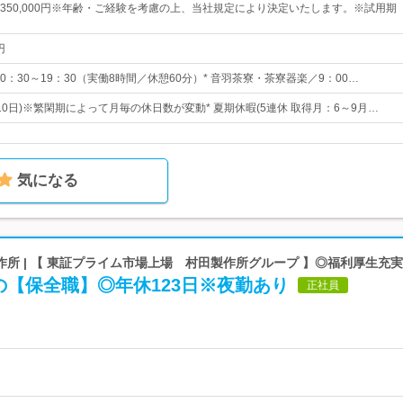
0円～350,000円※年齢・ご経験を考慮の上、当社規定により決定いたします。※試用期
円
／10：30～19：30（実働8時間／休憩60分）* 音羽茶寮・茶寮器楽／9：00…
～10日)※繁閑期によって月毎の休日数が変動* 夏期休暇(5連休 取得月：6～9月…
気になる
所 | 【 東証プライム市場上場 村田製作所グループ 】◎福利厚生充実
の【保全職】◎年休123日※夜勤あり
正社員