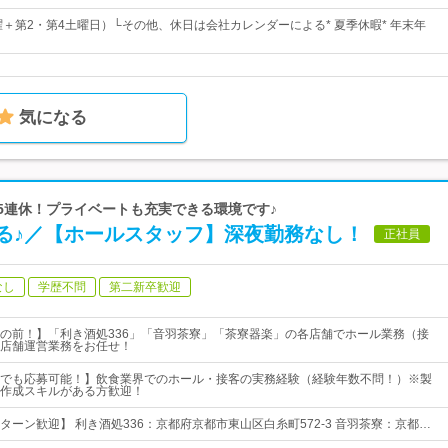
曜＋第2・第4土曜日）└その他、休日は会社カレンダーによる* 夏季休暇* 年末年
気になる
は5連休！プライベートも充実できる環境です♪
る♪／【ホールスタッフ】深夜勤務なし！
正社員
なし
学歴不問
第二新卒歓迎
の前！】「利き酒処336」「音羽茶寮」「茶寮器楽」の各店舗でホール業務（接
店舗運営業務をお任せ！
でも応募可能！】飲食業界でのホール・接客の実務経験（経験年数不問！）※製
作成スキルがある方歓迎！
ターン歓迎】 利き酒処336：京都府京都市東山区白糸町572-3 音羽茶寮：京都…