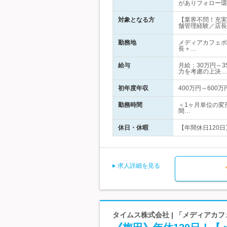
がありフォロー環
対象となる方
【業界不問！充実
舗管理経験／店長
勤務地
メディアカフェポ
長＋…
給与
月給：30万円～3
力を考慮の上決…
初年度年収
400万円～600万
勤務時間
＜1ヶ月単位の変形
間…
休日・休暇
【年間休日120日
求人詳細を見る
タイムス株式会社 | 「メディアカフェ