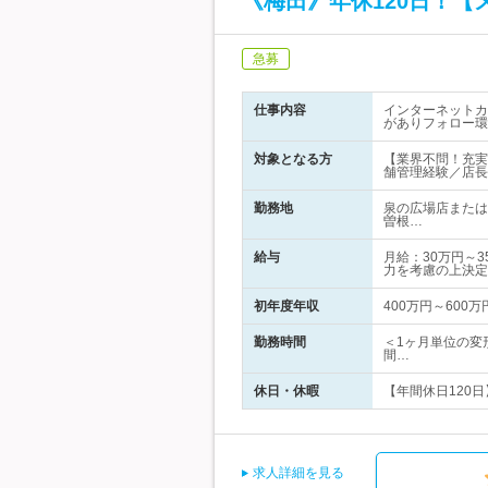
《梅田》年休120日！
急募
仕事内容
インターネットカ
がありフォロー環
対象となる方
【業界不問！充実
舗管理経験／店長
勤務地
泉の広場店または
曽根…
給与
月給：30万円～3
力を考慮の上決定
初年度年収
400万円～600万
勤務時間
＜1ヶ月単位の変形
間…
休日・休暇
【年間休日120日
求人詳細を見る