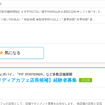
円
変形労働時間制】＃月平均171h／週平均40h以内＃原則1日8h▼シフト例＊8：0…
フト制／9日休み）* 有給休暇 ★取得率90％以上！* 夏季休暇* 冬季休暇* 産…
気になる
ポパイ」「FIT STATION24」など多数店舗展開
【メディアカフェ店長候補】経験者募集
正社員
フェの店長として、店舗マネジメント業務をお任せします。 他店舗の店長と交流