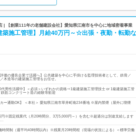
 | 【創業111年の老舗建設会社】愛知県江南市を中心に地域密着事業
建築施工管理】月給40万円～☆出張・夜勤・転勤
評価の優良企業で活躍へ】公共建築を中心に手掛ける監理技術者として、鉄骨／
／木造等の建築施工管理をお任せ。
40代男性活躍中】＜必須＞いずれかの資格⇒1級建築施工管理技士 or 1級建築施工管
／鉄筋コンクリート造の経験等歓迎
カー通勤OK】 ＜本社＞ 愛知県江南市草井町南234番地 ※屋内禁煙（屋外に喫煙
0万円※固定残業代（月20時間分、3万5,000円～）を含む※超過分は別途支給します
…
働時間制（週平均40時間以内）※残業月20時間程（現場の状況による）＜標準労働