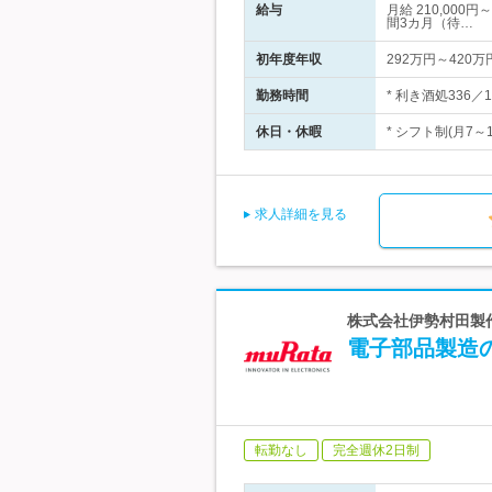
給与
月給 210,00
間3カ月（待…
初年度年収
292万円～420万
勤務時間
* 利き酒処336
休日・休暇
* シフト制(月7
求人詳細を見る
株式会社伊勢村田製作
電子部品製造
転勤なし
完全週休2日制