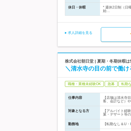
休日・休暇
* 週休2日制（日
始…
求人詳細を見る
株式会社朝日堂 | 夏期・冬期休暇
＼清水寺の目の前で働け
職種・業種未経験OK
急募
転勤
仕事内容
【店舗は清水寺目
客、会計など）や
対象となる方
【アルバイト経験
菓・デザート等の
勤務地
【転勤なし＆U・I