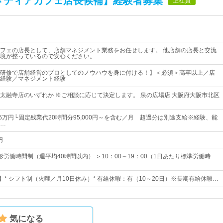
【メディアカフェ店長候補】経験者募集
正社員
フェの店長として、店舗マネジメント業務をお任せします。 他店舗の店長と交流
境が整っているので安心ください。
研修で店舗経営のプロとしてのノウハウを身に付ける！】＜必須＞高卒以上／店
経験／マネジメント経験
太融寺店のいずれか ※ご相談に応じて決定します。 泉の広場店 大阪府大阪市北区
5万円└固定残業代20時間分95,000円～を含む／月 超過分は別途支給※経験、能
…
円
労働時間制（週平均40時間以内） ＞10：00～19：00（1日あたり標準労働時
】* シフト制（火曜／月10日休み）* 有給休暇：有（10～20日）※長期有給休暇…
気になる