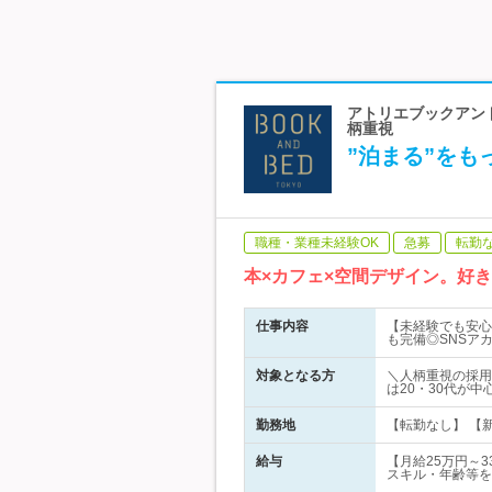
アトリエブックアンド
柄重視
”泊まる”を
職種・業種未経験OK
急募
転勤
本×カフェ×空間デザイン。好
仕事内容
【未経験でも安心
も完備◎SNSアカウン
対象となる方
＼人柄重視の採用
は20・30代が
勤務地
【転勤なし】 【新宿
給与
【月給25万円～
スキル・年齢等を