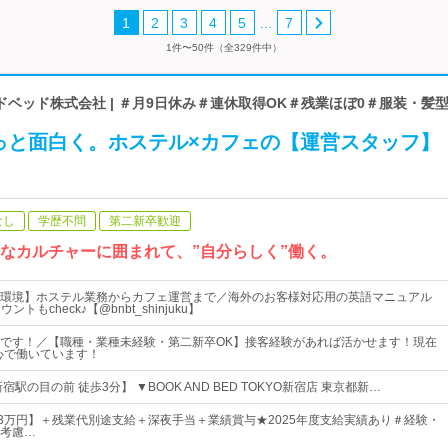
…
1
2
3
4
5
7
1件〜50件（全329件中）
ベッド株式会社 | ＃月9日休み＃連休取得OK＃残業ほぼ0＃服装・髪
もっと面白く。ホステル×カフェの【運営スタッフ】
なし
学歴不問
第二新卒歓迎
きなカルチャーに囲まれて、”自分らしく”働く。
環境】ホステル業務からカフェ運営まで／海外のお客様対応用の英語マニュアル
トもcheck♪【@bnbt_shinjuku】
です！／【職種・業種未経験・第二新卒OK】接客経験があれば活かせます！現在
中心で働いています！
駅の目の前 徒歩3分】 ▼BOOK AND BED TOKYO新宿店 東京都新…
33万円】＋残業代別途支給＋深夜手当＋業績賞与★2025年度支給実績あり＃経験・
考慮…