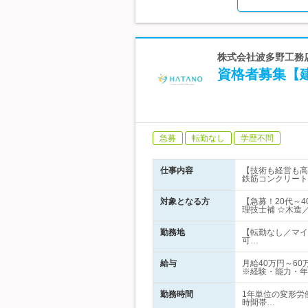
株式会社波多野工務店
資格者募集【
急募
転勤なし
学歴不問
仕事内容
【技術も経営も高
鉄筋コンクリート
対象となる方
【急募！20代～
理技士補 ☆木造
勤務地
【転勤なし／マイ
可…
給与
月給40万円～6
※経験・能力・年
勤務時間
1年単位の変形労
時間帯…