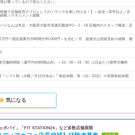
境が整っているので安心ください。
研修で店舗経営のプロとしてのノウハウを身に付ける！】＜必須＞高卒以上／店
経験／マネジメント経験
パイなんば本店：大阪府大阪市浪速区難波中2－2－18 店舗内のスタッフ構成：店
5万円└ 固定残業代20時間分95,000円～を含む／月 超過分は別途支給※経験、能
円
労働時間制（週平均40時間以内） ＞10：00～19：00（1日あたり標準労働時
】* シフト制（火曜／月10日休み）* 有給休暇：有（10～20日）※長期有給休暇…
気になる
ポパイ」「FIT STATION24」など多数店舗展開