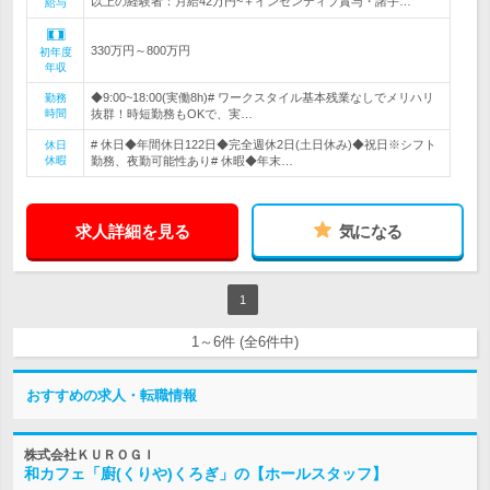
以上の経験者：月給42万円~＋インセンティブ賞与・諸手…
給与
330万円～800万円
初年度
年収
◆9:00~18:00(実働8h)# ワークスタイル基本残業なしでメリハリ
勤務
時間
抜群！時短勤務もOKで、実…
# 休日◆年間休日122日◆完全週休2日(土日休み)◆祝日※シフト
休日
休暇
勤務、夜勤可能性あり# 休暇◆年末…
求人詳細を見る
気になる
1
1～6件 (全6件中)
おすすめの求人・転職情報
株式会社ＫＵＲＯＧＩ
和カフェ「廚(くりや)くろぎ」の【ホールスタッフ】