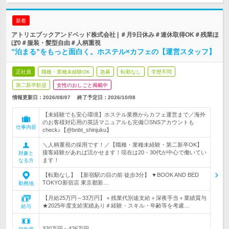
新着
アトリエブックアンドベッド株式会社 | ＃月9日休み＃連休取得OK＃残業ほ
ぼ0＃服装・髪型自由＃人柄重視
”泊まる”をもっと面白く。ホステル×カフェの【運営スタッフ】
正社員
職種・業種未経験OK
急募
転勤なし
学歴不問
第二新卒歓迎
女性のおしごと掲載中
情報更新日：2026/08/07
終了予定日：
2026/10/08
【未経験でも安心環境】ホステル業務からカフェ運営まで／海外
のお客様対応用の英語マニュアルも完備◎SNSアカウントも
仕事内容
check♪【@bnbt_shinjuku】
＼人柄重視の採用です！／【職種・業種未経験・第二新卒OK】
接客経験があれば活かせます！現在は20・30代が中心で働いてい
対象と
ます！
なる方
【転勤なし】 【新宿駅の目の前 徒歩3分】 ▼BOOK AND BED
TOKYO新宿店 東京都新…
勤務地
【月給25万円～33万円】＋残業代別途支給＋深夜手当＋業績賞与
★2025年度支給実績あり＃経験・スキル・年齢等を考慮…
給与
320万円～426万円