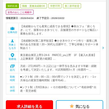
契約社員
職種・業種未経験OK
学歴不問
第二新卒歓迎
女性のおしごと掲載中
情報更新日：2026/04/24
終了予定日：
2026/10/22
【未経験からでも着実に成長できる環境】◆和カフェ「廚くろ
ぎ」にて、接客やかき氷づくり、店舗運営のサポートなど幅広い
仕事内容
業務を担当します。
【未経験OK/第二新卒歓迎】◆かき氷やスイーツ作り・接客に興
味のある方歓迎！20～30代も活躍中で、丁寧な研修とサポート体
対象と
制あり！
なる方
東京都台東区上野3-24-6 PARCO_ya上野 1F 【雇入れ直後】
上記事業所 【変更の範囲】…
勤務地
月給：272,850円～※上記には一律手当を含みます※年齢・経験
を考慮して決定いたします。※試用期間3ヶ月（待遇同一…
給与
■シフト制（09：00～21：00の間でシフトを決定します）・1ヶ
勤務
時間
月単位の変形労働時間制（週平均40…
■シフト制（月8日休み）＜その他休暇について＞* 有給休暇* 出
休日
休暇
産・育児休暇
求人詳細を見る
気になる