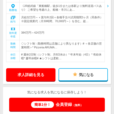
《JR総武線「東船橋駅」徒歩1分または各駅より無料送迎バスあ
り》 ご希望を考慮の上、船橋・市川にあ…
勤務地
月給32万円～＋賞与年2回＋各種手当※試用期間3ヶ月（同条件）
※固定残業代（月30時間、70,000円～）を含む。超…
給与
384万円～424万円
初年度
年収
◇シフト制（勤務時間は店舗により異なります）# ＜各店舗の営
勤務
時間
業時間＞* Pizzeria ARUMA…
# 週休2日制（シフト制、月8日休み）* 年末年始（4日）* 有給休
休日
休暇
暇* 慶弔休暇# ★シフトは柔軟…
求人詳細を見る
気になる
気になる求人を気になるに保存しよう！
会員登録
簡単1分！
（無料）