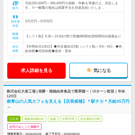
月給250,000円～380,000円※経験・年齢を考慮の上、決定しま
す。※一般職の場合は残業手当を別途支給いたしま…
給与
375万円～570万円
初年度
年収
勤務
【シフト制】9:30～23:00の間で実働8時間休憩時間60分残業あり
時間
【年間休日105日】◆完全週休2日制（シフト制／月8～9日）◆有
休日
休暇
給休暇◆特別休暇◆産休・育休
求人詳細を見る
気になる
株式会社大泉工場 | 発酵・植物由来食品で業界随一｜UIターン歓迎｜年休
120日
南青山の人気カフェを支える【店長候補】＊駅チカ＊月給35万円
～
正社員
職種未経験OK
急募
学歴不問
完全週休2日制
女性のおしごと掲載中
情報更新日：2026/02/20
終了予定日：
2026/08/20