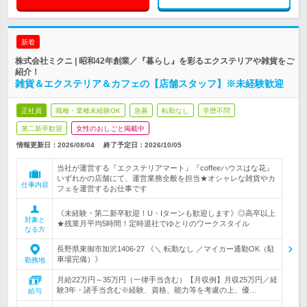
新着
株式会社ミクニ | 昭和42年創業／『暮らし』を彩るエクステリアや雑貨をご
紹介！
雑貨＆エクステリア＆カフェの【店舗スタッフ】※未経験歓迎
正社員
職種・業種未経験OK
急募
転勤なし
学歴不問
第二新卒歓迎
女性のおしごと掲載中
情報更新日：2026/08/04
終了予定日：
2026/10/05
当社が運営する『エクステリアマート』『coffeeハウスはな花』
いずれかの店舗にて、運営業務全般を担当★オシャレな雑貨やカ
仕事内容
フェを運営するお仕事です
《未経験・第二新卒歓迎！U・Iターンも歓迎します》◎高卒以上
対象と
★残業月平均5時間！定時退社でゆとりのワークスタイル
なる方
長野県東御市加沢1406-27 《＼ 転勤なし ／マイカー通勤OK（駐
車場完備）》
勤務地
月給22万円～35万円（一律手当含む）【月収例】月収25万円／経
験3年・諸手当含む※経験、資格、能力等を考慮の上、優…
給与