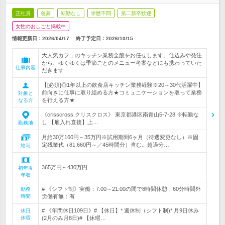
正社員
急募
転勤なし
学歴不問
第二新卒歓迎
女性のおしごと掲載中
情報更新日：2026/04/17
終了予定日：
2026/10/15
大人気カフェのキッチン業務全般をお任せします。仕込みや発注
から、ゆくゆくは季節ごとのメニュー考案などにも携わっていた
仕事内容
だきます
【[必須]◎1年以上の飲食店キッチン業務経験※20～30代活躍中】
前向きに仕事に取り組める方★コミュニケーションを取って業務
対象と
を行える方★
なる方
《crisscross クリスクロス》 東京都港区南青山5-7-28 ※転勤な
し 【雇入れ直後】上…
勤務地
月給30万160円～35万円※試用期間6ヶ月（待遇変更なし）※固
定残業代（81,660円～／45時間分）含む。超過分…
給与
365万円～430万円
初年度
年収
# 《シフト制》実働：7:00～21:00の間で8時間休憩：60分時間外
勤務
時間
労働有無：有
# 《年間休日109日》# 【休日】* 週休制（シフト制)* 月9日休み
休日
休暇
(2月のみ月8日)# 【休暇…