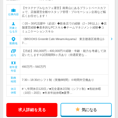
【サステナブルなカフェ運営】南青山にあるプラントベースカフ
ェで、店舗運営全般やスタッフ管理・プロモーション企画など幅
仕事内容
広くお任せします！
◇20～30代活躍中《必須》◆飲食店での経験（2～3年以上）◆店
舗運営経験◆基本的なPCスキル◆チームマネジメント経験◆コ
対象と
ミュニケーションスキル
なる方
《BROOKS Greenlit Cafe Minami Aoyama》 東京都港区南青山1-
7-…
勤務地
【月給】350,000円～400,000円※経験・年齢・能力を考慮して決
定いたします※試用期間6ヶ月あり（待遇変更な…
給与
490万円～560万円
初年度
年収
勤務
7:30～18:30のシフト制（実働8時間）※時間外労働あり
時間
# ＼年間休日120日／■完全週休2日制（シフト制）■有給休暇
休日
休暇
（10日～20日）■年末年始休暇■夏季…
求人詳細を見る
気になる