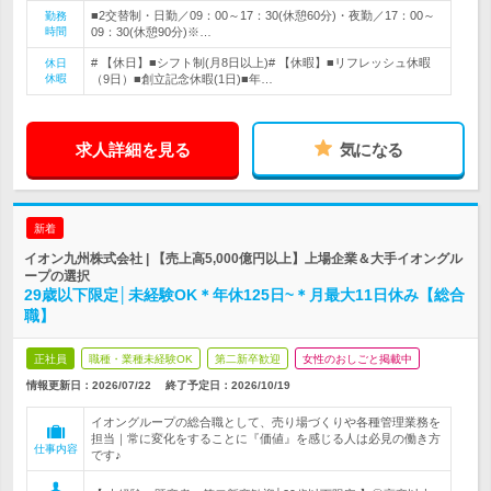
■2交替制・日勤／09：00～17：30(休憩60分)・夜勤／17：00～
勤務
時間
09：30(休憩90分)※…
# 【休日】■シフト制(月8日以上)# 【休暇】■リフレッシュ休暇
休日
休暇
（9日）■創立記念休暇(1日)■年…
求人詳細を見る
気になる
新着
イオン九州株式会社 | 【売上高5,000億円以上】上場企業＆大手イオングル
ープの選択
29歳以下限定│未経験OK＊年休125日~＊月最大11日休み【総合
職】
正社員
職種・業種未経験OK
第二新卒歓迎
女性のおしごと掲載中
情報更新日：2026/07/22
終了予定日：
2026/10/19
イオングループの総合職として、売り場づくりや各種管理業務を
担当｜常に変化をすることに『価値』を感じる人は必見の働き方
仕事内容
です♪