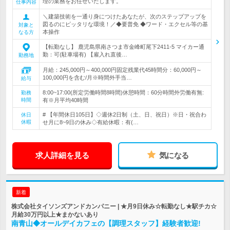
理の業務をお任せいたします。
仕事内容
＼建築技術を一通り身につけたあなたが、次のステップアップを
図るのにピッタリな環境！／◆要普免 ◆ワード・エクセル等の基
対象と
本操作
なる方
【転勤なし】 鹿児島県南さつま市金峰町尾下2411-5 マイカー通
勤：可(駐車場有) 【雇入れ直後…
勤務地
月給：245,000円～400,000円固定残業代45時間分：60,000円～
100,000円を含む/月※時間外手当…
給与
8:00~17:00(所定労働時間8時間)休憩時間：60分時間外労働有無:
勤務
時間
有※月平均40時間
# 【年間休日105日】◇週休2日制（土、日、祝日）※日・祝合わ
休日
休暇
せ月に8~9日の休み◇有給休暇：有(…
求人詳細を見る
気になる
新着
株式会社タイソンズアンドカンパニー | ★月9日休み☆転勤なし★駅チカ☆
月給30万円以上★まかないあり
南青山◆オールデイカフェの【調理スタッフ】経験者歓迎!