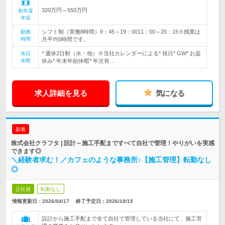
320万円～550万円
初年度
年収
シフト制（実働8時間）9：45～19：0011：00～20：15※残業は
勤務
時間
月平均5時間です。
* 週休2日制（水・他）※当社カレンダーによる* 祝日* GW* お盆
休日
休暇
休み* 年末年始休暇* 年次有…
求人詳細を見る
気になる
新着
株式会社クラフタ | 設計～施工手配まですべて自社で管理！やりがいを実感
できます◎
＼経験者求む！／カフェのような事務所♪【施工管理】転勤なし
◎
正社員
転勤なし
情報更新日：2026/04/17
終了予定日：
2026/10/15
設計から施工手配まで全て自社で管理している当社にて、施工管