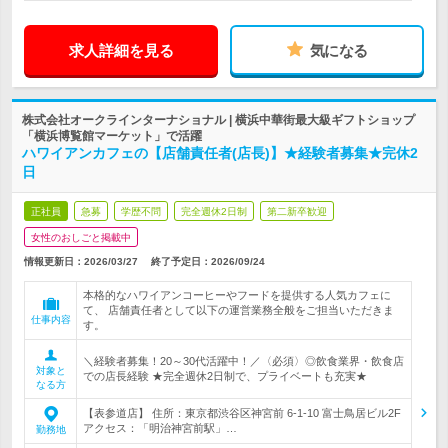
求人詳細を見る
気になる
株式会社オークラインターナショナル | 横浜中華街最大級ギフトショップ
「横浜博覧館マーケット」で活躍
ハワイアンカフェの【店舗責任者(店長)】★経験者募集★完休2
日
正社員
急募
学歴不問
完全週休2日制
第二新卒歓迎
女性のおしごと掲載中
情報更新日：2026/03/27
終了予定日：
2026/09/24
本格的なハワイアンコーヒーやフードを提供する人気カフェに
て、 店舗責任者として以下の運営業務全般をご担当いただきま
仕事内容
す。
＼経験者募集！20～30代活躍中！／〈必須〉◎飲食業界・飲食店
対象と
での店長経験 ★完全週休2日制で、プライベートも充実★
なる方
【表参道店】 住所：東京都渋谷区神宮前 6-1-10 富士鳥居ビル2F
アクセス：「明治神宮前駅」…
勤務地