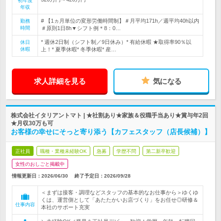
初年度
年収
# 【1ヵ月単位の変形労働時間制】＃月平均171h／週平均40h以内
勤務
時間
＃原則1日8h▼シフト例＊8：0…
* 週休2日制（シフト制／9日休み）* 有給休暇 ★取得率90％以
休日
休暇
上！* 夏季休暇* 冬季休暇* 産…
求人詳細を見る
気になる
株式会社イタリアントマト | ★社割あり★家族＆役職手当あり★賞与年2回
★月収30万も可
お客様の幸せにそっと寄り添う【カフェスタッフ（店長候補）】
正社員
職種・業種未経験OK
急募
学歴不問
第二新卒歓迎
女性のおしごと掲載中
情報更新日：2026/06/30
終了予定日：
2026/09/28
＜まずは接客・調理などスタッフの基本的なお仕事から＞ゆくゆ
くは、運営側として「あたたかいお店づくり」をお任せ◎研修＆
仕事内容
本社のサポート充実