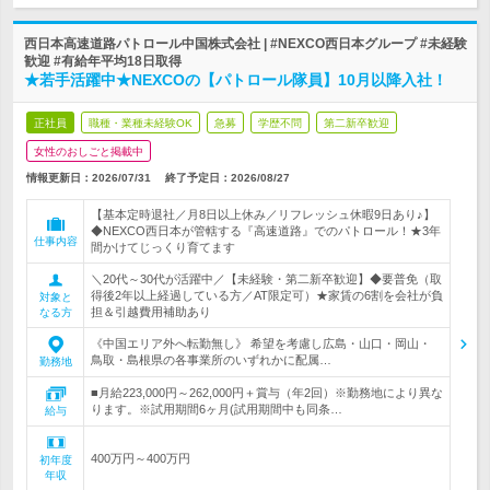
西日本高速道路パトロール中国株式会社 | #NEXCO西日本グループ #未経験
歓迎 #有給年平均18日取得
★若手活躍中★NEXCOの【パトロール隊員】10月以降入社！
正社員
職種・業種未経験OK
急募
学歴不問
第二新卒歓迎
女性のおしごと掲載中
情報更新日：2026/07/31
終了予定日：
2026/08/27
【基本定時退社／月8日以上休み／リフレッシュ休暇9日あり♪】
◆NEXCO西日本が管轄する『高速道路』でのパトロール！★3年
仕事内容
間かけてじっくり育てます
＼20代～30代が活躍中／【未経験・第二新卒歓迎】◆要普免（取
得後2年以上経過している方／AT限定可）★家賃の6割を会社が負
対象と
担＆引越費用補助あり
なる方
《中国エリア外へ転勤無し》 希望を考慮し広島・山口・岡山・
鳥取・島根県の各事業所のいずれかに配属…
勤務地
■月給223,000円～262,000円＋賞与（年2回）※勤務地により異な
ります。※試用期間6ヶ月(試用期間中も同条…
給与
400万円～400万円
初年度
年収