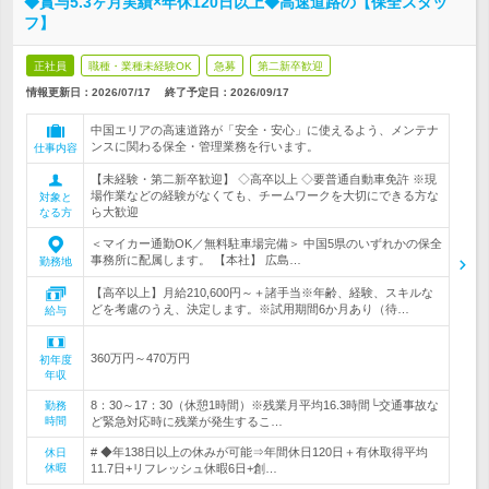
◆賞与5.3ヶ月実績×年休120日以上◆高速道路の【保全スタッ
フ】
正社員
職種・業種未経験OK
急募
第二新卒歓迎
情報更新日：2026/07/17
終了予定日：
2026/09/17
中国エリアの高速道路が「安全・安心」に使えるよう、メンテナ
ンスに関わる保全・管理業務を行います。
仕事内容
【未経験・第二新卒歓迎】 ◇高卒以上 ◇要普通自動車免許 ※現
場作業などの経験がなくても、チームワークを大切にできる方な
対象と
ら大歓迎
なる方
＜マイカー通勤OK／無料駐車場完備＞ 中国5県のいずれかの保全
事務所に配属します。 【本社】 広島…
勤務地
【高卒以上】月給210,600円～＋諸手当※年齢、経験、スキルな
どを考慮のうえ、決定します。※試用期間6か月あり（待…
給与
360万円～470万円
初年度
年収
8：30～17：30（休憩1時間）※残業月平均16.3時間└交通事故な
勤務
時間
ど緊急対応時に残業が発生するこ…
# ◆年138日以上の休みが可能⇒年間休日120日＋有休取得平均
休日
休暇
11.7日+リフレッシュ休暇6日+創…