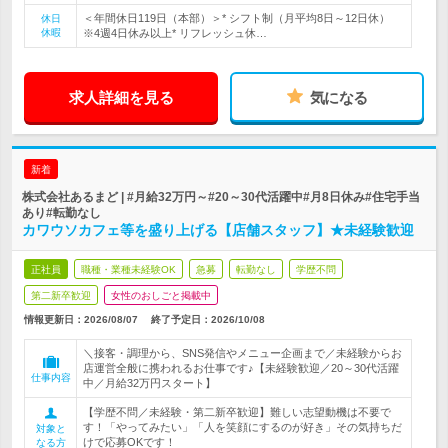
＜年間休日119日（本部）＞* シフト制（月平均8日～12日休）
休日
休暇
※4週4日休み以上* リフレッシュ休…
求人詳細を見る
気になる
新着
株式会社あるまど | #月給32万円～#20～30代活躍中#月8日休み#住宅手当
あり#転勤なし
カワウソカフェ等を盛り上げる【店舗スタッフ】★未経験歓迎
正社員
職種・業種未経験OK
急募
転勤なし
学歴不問
第二新卒歓迎
女性のおしごと掲載中
情報更新日：2026/08/07
終了予定日：
2026/10/08
＼接客・調理から、SNS発信やメニュー企画まで／未経験からお
店運営全般に携われるお仕事です♪【未経験歓迎／20～30代活躍
仕事内容
中／月給32万円スタート】
【学歴不問／未経験・第二新卒歓迎】難しい志望動機は不要で
す！「やってみたい」「人を笑顔にするのが好き」その気持ちだ
対象と
けで応募OKです！
なる方