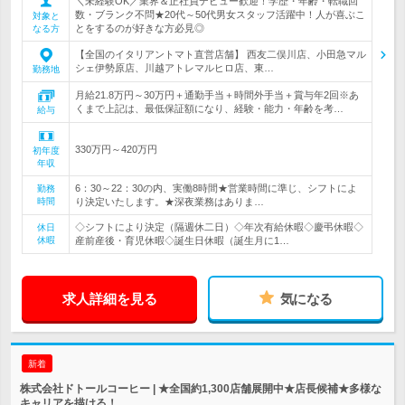
＼未経験OK／業界＆正社員デビュー歓迎！学歴・年齢・転職回
数・ブランク不問★20代～50代男女スタッフ活躍中！人が喜ぶこ
対象と
とをするのが好きな方必見◎
なる方
【全国のイタリアントマト直営店舗】 西友二俣川店、小田急マル
シェ伊勢原店、川越アトレマルヒロ店、東…
勤務地
月給21.8万円～30万円＋通勤手当＋時間外手当＋賞与年2回※あ
くまで上記は、最低保証額になり、経験・能力・年齢を考…
給与
330万円～420万円
初年度
年収
6：30～22：30の内、実働8時間★営業時間に準じ、シフトによ
勤務
時間
り決定いたします。★深夜業務はありま…
◇シフトにより決定（隔週休二日）◇年次有給休暇◇慶弔休暇◇
休日
休暇
産前産後・育児休暇◇誕生日休暇（誕生月に1…
求人詳細を見る
気になる
新着
株式会社ドトールコーヒー | ★全国約1,300店舗展開中★店長候補★多様な
キャリアを描ける！