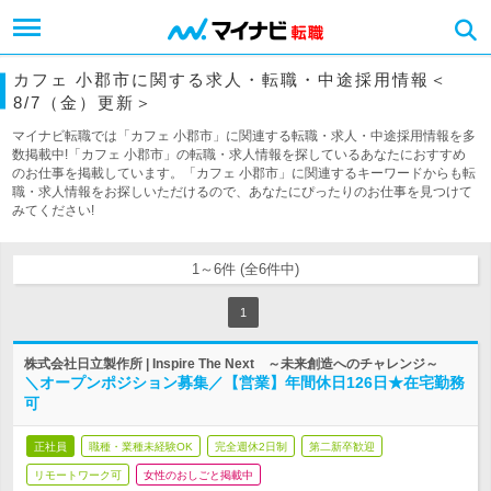
カフェ 小郡市に関する求人・転職・中途採用情報＜
8/7（金）更新＞
マイナビ転職では「カフェ 小郡市」に関連する転職・求人・中途採用情報を多
数掲載中!「カフェ 小郡市」の転職・求人情報を探しているあなたにおすすめ
のお仕事を掲載しています。「カフェ 小郡市」に関連するキーワードからも転
職・求人情報をお探しいただけるので、あなたにぴったりのお仕事を見つけて
みてください!
1～6件 (全6件中)
1
株式会社日立製作所 | Inspire The Next ～未来創造へのチャレンジ～
＼オープンポジション募集／【営業】年間休日126日★在宅勤務
可
正社員
職種・業種未経験OK
完全週休2日制
第二新卒歓迎
リモートワーク可
女性のおしごと掲載中