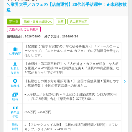
＼業界大手／カフェの【店舗運営】20代若手活躍中！★未経験歓
迎
正社員
職種・業種未経験OK
急募
第二新卒歓迎
女性のおしごと掲載中
情報更新日：2026/08/05
終了予定日：
2026/09/24
【配属前に”座学＆実技”の丁寧な研修を用意♪】『ドトールコーヒ
ーショップ』『エクセルシオール カフェ』での店舗運営全般をお
仕事内容
任せします。
【未経験・第二新卒歓迎】＼「人が好き・カフェが好き」な人柄
を重視／★Web面接OK★福利厚生充実★『店長/SV/商品開発』な
対象と
ど広がるキャリアの可能性
なる方
【転勤なしの働き方も選択可能！】 全国で店舗展開！通勤しやす
い店舗多数！ 全国の直営店舗への配属と…
勤務地
■大卒以上／月給24万円～※上記には固定残業代（月2万8000円
～、月17.3時間）含む【想定年収】372万8,00…
給与
355万円～450万円
初年度
年収
# 【フレックスタイム制】（1日の標準労働時間／8時間）※フレ
勤務
時間
キシブルタイム6:00～24:00※コ…