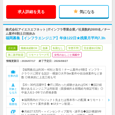
求人詳細を見る
気になる
株式会社アイエスエフネット | ITインフラ専業企業／社員数約2600名／チー
ム案件8割土日祝休み
福岡募集【インフラエンジニア】年休122日★残業月平均7.3h
正社員
職種未経験OK
急募
転勤なし
学歴不問
完全週休2日制
第二新卒歓迎
リモートワーク可
女性のおしごと掲載中
情報更新日：2026/07/17
終了予定日：
2026/08/27
【福岡拠点は約30～40社と取引！チーム案件が8割】インフラ・
クラウドに関する設計・構築◎大手Sier案件や自治体案件など多
仕事内容
数 ◎将来的に上流工程も可
【20～30代活躍中】◆ITに関わった経験があればOK！◆設計経
験があるエンジニアは尚歓迎（面接確約＆前職給与保証可能）◎
対象と
中途入社1~3年での昇格多数
なる方
★福岡県内のプロジェクト先または熊本市への配属 ★リモート・
フルリモート案件多数 ★UIターン歓迎…
勤務地
◆月給27.5万円～＋インセンティブ賞与・諸手当◆設計構築5年