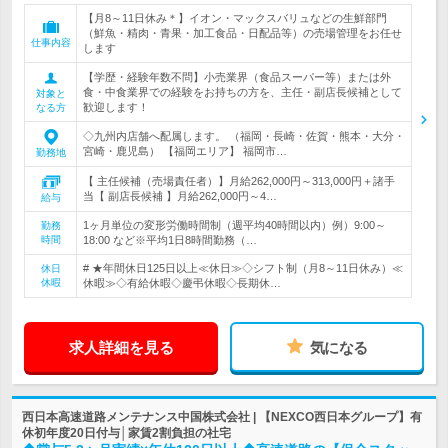
【月8～11日休み＊】イオン・マックスバリュなどの生鮮部門
（鮮魚・精肉・青果・加工食品・日配品等）の売場管理をお任せ
仕事内容
します
【学歴・経験年数不問】小売業界（食品スーパー等）または外
食・中食業界での経験をお持ちの方を、主任・副店長候補として
対象と
歓迎します！
なる方
◇九州内店舗へ配属します。 （福岡・長崎・佐賀・熊本・大分・
宮崎・鹿児島） 【福岡エリア】 福岡市…
勤務地
【 主任候補（売場責任者）】月給262,000円～313,000円＋諸手
当【 副店長候補 】月給262,000円～4…
給与
1ヶ月単位の変形労働時間制（週平均40時間以内）例）9:00～
勤務
時間
18:00 など※平均1日8時間勤務（…
# ★年間休日125日以上≪休日≫◇シフト制（月8～11日休み）≪
休日
休暇
休暇≫◇有給休暇◇慶弔休暇◇長期休…
求人詳細を見る
気になる
西日本高速道路メンテナンス中国株式会社 | 【NEXCO西日本グループ】有
休初年度20日付与│家賃2割負担の社宅