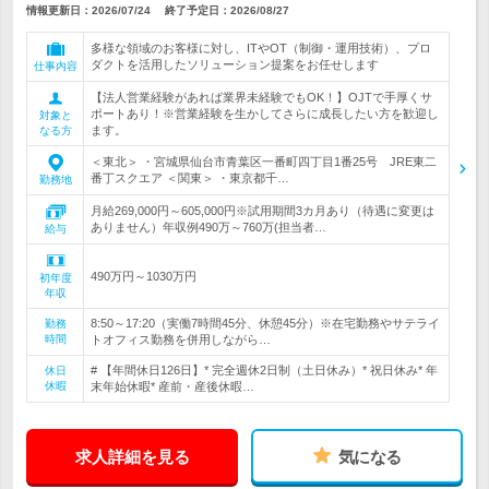
情報更新日：2026/07/24
終了予定日：
2026/08/27
多様な領域のお客様に対し、ITやOT（制御・運用技術）、プロ
ダクトを活用したソリューション提案をお任せします
仕事内容
【法人営業経験があれば業界未経験でもOK！】OJTで手厚くサ
ポートあり！※営業経験を生かしてさらに成長したい方を歓迎し
対象と
ます。
なる方
＜東北＞ ・宮城県仙台市青葉区一番町四丁目1番25号 JRE東二
番丁スクエア ＜関東＞ ・東京都千…
勤務地
月給269,000円～605,000円※試用期間3カ月あり（待遇に変更は
ありません）年収例490万～760万(担当者…
給与
490万円～1030万円
初年度
年収
8:50～17:20（実働7時間45分、休憩45分）※在宅勤務やサテライ
勤務
時間
トオフィス勤務を併用しながら…
# 【年間休日126日】* 完全週休2日制（土日休み）* 祝日休み* 年
休日
休暇
末年始休暇* 産前・産後休暇…
求人詳細を見る
気になる