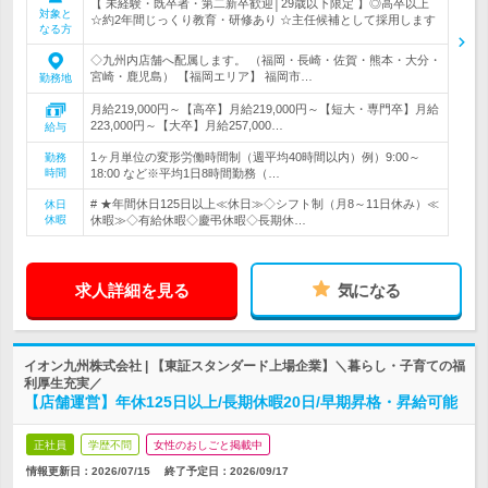
【 未経験・既卒者・第二新卒歓迎│29歳以下限定 】◎高卒以上
対象と
☆約2年間じっくり教育・研修あり ☆主任候補として採用します
なる方
◇九州内店舗へ配属します。 （福岡・長崎・佐賀・熊本・大分・
宮崎・鹿児島） 【福岡エリア】 福岡市…
勤務地
月給219,000円～【高卒】月給219,000円～【短大・専門卒】月給
223,000円～【大卒】月給257,000…
給与
1ヶ月単位の変形労働時間制（週平均40時間以内）例）9:00～
勤務
時間
18:00 など※平均1日8時間勤務（…
# ★年間休日125日以上≪休日≫◇シフト制（月8～11日休み）≪
休日
休暇
休暇≫◇有給休暇◇慶弔休暇◇長期休…
求人詳細を見る
気になる
イオン九州株式会社 | 【東証スタンダード上場企業】＼暮らし・子育ての福
利厚生充実／
【店舗運営】年休125日以上/長期休暇20日/早期昇格・昇給可能
正社員
学歴不問
女性のおしごと掲載中
情報更新日：2026/07/15
終了予定日：
2026/09/17