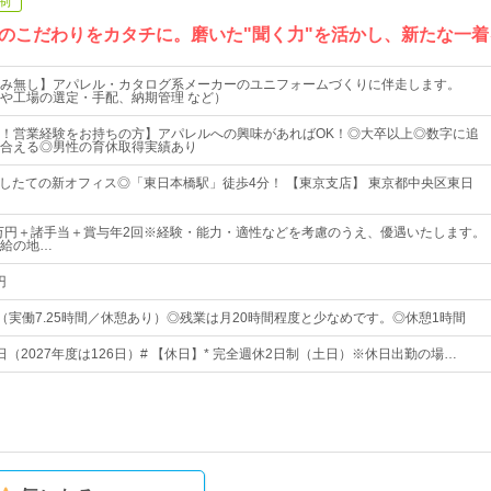
制
のこだわりをカタチに。磨いた"聞く力"を活かし、新たな一
み無し】アパレル・カタログ系メーカーのユニフォームづくりに伴走します。
や工場の選定・手配、納期管理 など）
！営業経験をお持ちの方】アパレルへの興味があればOK！◎大卒以上◎数字に追
合える◎男性の育休取得実績あり
移転したての新オフィス◎「東日本橋駅」徒歩4分！ 【東京支店】 東京都中央区東日
3万円＋諸手当＋賞与年2回※経験・能力・適性などを考慮のうえ、優遇いたします。
給の地…
円
25（実働7.25時間／休憩あり）◎残業は月20時間程度と少なめです。◎休憩1時間
5日（2027年度は126日）# 【休日】* 完全週休2日制（土日）※休日出勤の場…