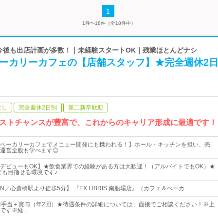
1
1件〜18件（全18件中）
 今後も出店計画が多数！｜未経験スタートOK｜残業ほとんどナシ
ベーカリーカフェの【店舗スタッフ】★完全週休2
なし
完全週休2日制
第二新卒歓迎
ストチャンスが豊富で、これからのキャリア形成に最適です！
ベーカリーカフェでメニュー開発にも携われる！】ホール・キッチンを担い、売
運営全般も学べます◎
デビューもOK】★飲食業界での経験がある方は大歓迎！（アルバイトでもOK）★
ども目指せる環境です♪
PEN／心斎橋駅より徒歩5分】 『EX LIBRIS 南船場店』（カフェ＆べーカ…
諸手当＋賞与（年2回）★待遇条件の詳細については、面接でご相談ください！※上
です※経…