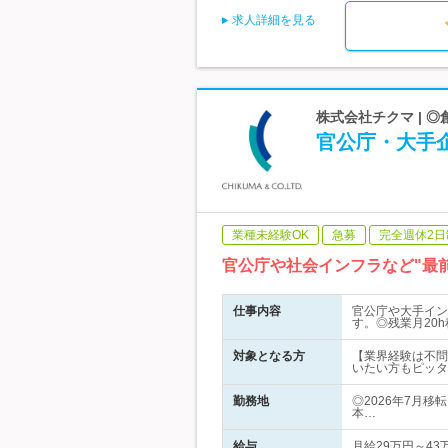
求人詳細を見る
株式会社チクマ | 
官公庁・大手
業種未経験OK
急募
完全週休2日
官公庁や社会インフラなど"最
仕事内容
官公庁や大手イン
す。◎残業月20
対象となる方
【業界経験は不問
いたい方もピッタ
勤務地
◎2026年7月
本…
給与
月給29万円～4