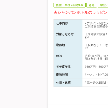
職種・業種未経験OK
急募
学歴
★シャンパンボトルのラッピン
仕事内容
<デザインを形に
は製造管理業務を
対象となる方
【未経験大歓迎！
ね♪
勤務地
【転勤なし！「恵
16 …
給与
月給25万円～3
間は契約社員（同
初年度年収
360万円～500万
勤務時間
# <シフト制>7:0
休日・休暇
* 完全週休2日制