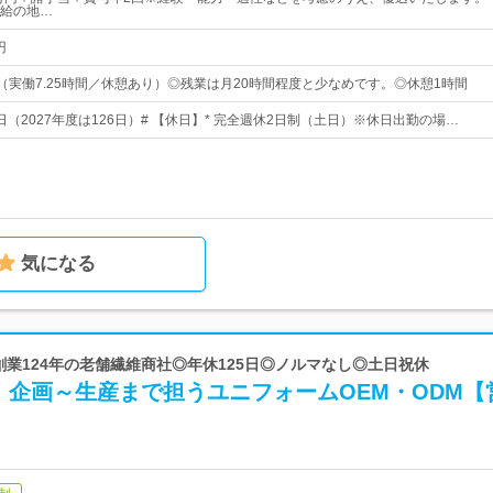
給の地…
円
25（実働7.25時間／休憩あり）◎残業は月20時間程度と少なめです。◎休憩1時間
5日（2027年度は126日）# 【休日】* 完全週休2日制（土日）※休日出勤の場…
気になる
◎創業124年の老舗繊維商社◎年休125日◎ノルマなし◎土日祝休
！企画～生産まで担うユニフォームOEM・ODM【