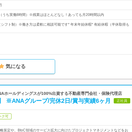
円
：00（うち実働8時間）※残業はほとんどなし！あっても月20時間以内
制（シフト制）※働き方は柔軟に相談可能です* 年末年始休暇* 有給休暇（半休取得も
気になる
ANAホールディングスが100%出資する不動産専門会社・保険代理店
 ※ANAグループ/完休2日/賞与実績6ヶ月
正社員
ーク可
略策定や、BtoC領域のサービス拡大に向けたプロジェクトマネジメントなどをお