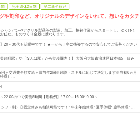
不問
完全週休2日制
第二新卒歓迎
グや刻印など、オリジナルのデザインをいれて、想いをカタチ
>シャンパンやアクリル製品等の製造、加工、梱包作業からスタートし、ゆくゆく
お任せ。ものづくり全般に携わります。
】20～30代も活躍中です！ ★一から丁寧に指導するので安心してご応募ください
美須町駅」や「なんば駅」から徒歩圏内！】 大阪府大阪市浪速区日本橋5丁目9‐
5万円＋交通費全額支給＋賞与年2回※経験・スキルに応じて決定します※当初6ヵ月
待遇）…
円
0～22:00の中で実働8時間【勤務例】* 7:00～16:00* 9:00～…
（シフト制）◎固定休みも相談可能です！* 年末年始休暇* 夏季休暇* 慶弔休暇* …