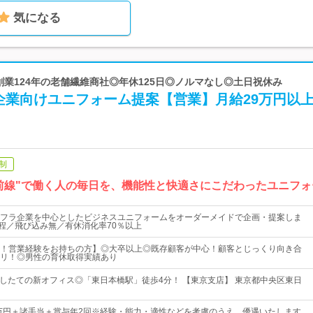
気になる
◎創業124年の老舗繊維商社◎年休125日◎ノルマなし◎土日祝休み
企業向けユニフォーム提案【営業】月給29万円以
制
前線"で働く人の毎日を、機能性と快適さにこだわったユニフ
フラ企業を中心としたビジネスユニフォームをオーダーメイドで企画・提案しま
h程／飛び込み無／有休消化率70％以上
！営業経験をお持ちの方】◎大卒以上◎既存顧客が中心！顧客とじっくり向き合
リ！◎男性の育休取得実績あり
移転したての新オフィス◎「東日本橋駅」徒歩4分！ 【東京支店】 東京都中央区東日
3万円＋諸手当＋賞与年2回※経験・能力・適性などを考慮のうえ、優遇いたします。