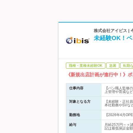
株式会社アイビス |
未経験OK！
職種・業種未経験OK
急募
転勤
《新規出店計画が進行中！》ポ
仕事内容
【パン職人監修の
上管理や育成など
対象となる方
【未経験・正社員
本社勤務やSVな
勤務地
【2026年4月O
給与
月給25万円～＋
記は最低保証金額