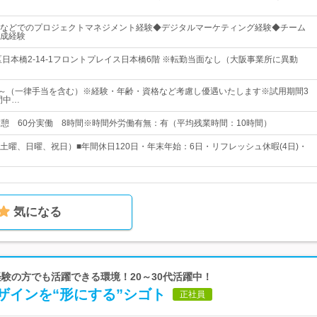
などでのプロジェクトマネジメント経験◆デジタルマーケティング経験◆チーム
成経験
区日本橋2-14-1フロントプレイス日本橋6階 ※転勤当面なし（大阪事業所に異動
00円～（一律手当を含む）※経験・年齢・資格など考慮し優遇いたします※試用期間3
間中…
0休憩 60分実働 8時間※時間外労働有無：有（平均残業時間：10時間）
土曜、日曜、祝日）■年間休日120日・年末年始：6日・リフレッシュ休暇(4日)・
気になる
｜未経験の方でも活躍できる環境！20～30代活躍中！
ザインを“形にする”シゴト
正社員