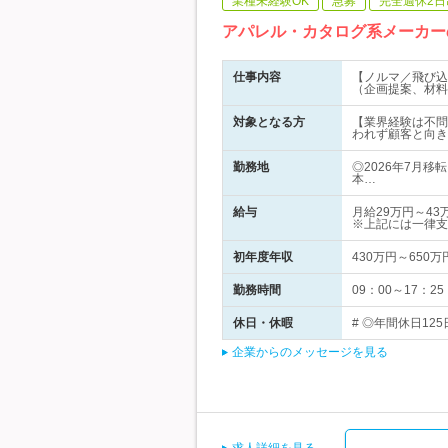
業種未経験OK
急募
完全週休2日
アパレル・カタログ系メーカー
仕事内容
【ノルマ／飛び込
（企画提案、材料
対象となる方
【業界経験は不問
われず顧客と向き
勤務地
◎2026年7月
本…
給与
月給29万円～4
※上記には一律支
初年度年収
430万円～650万
勤務時間
09：00～17：
休日・休暇
# ◎年間休日12
企業からのメッセージを見る