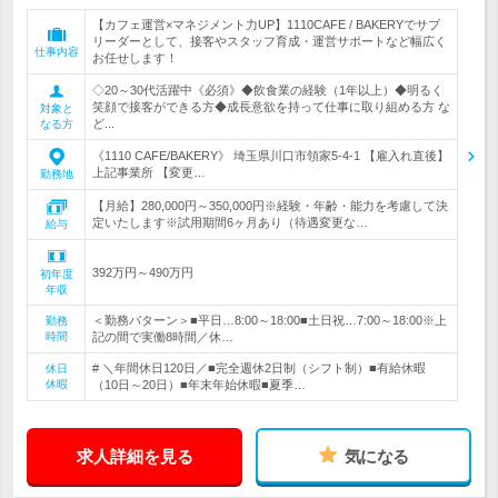
【カフェ運営×マネジメント力UP】1110CAFE / BAKERYでサブ
リーダーとして、接客やスタッフ育成・運営サポートなど幅広く
仕事内容
お任せします！
◇20～30代活躍中《必須》◆飲食業の経験（1年以上）◆明るく
笑顔で接客ができる方◆成長意欲を持って仕事に取り組める方 な
対象と
ど...
なる方
《1110 CAFE/BAKERY》 埼玉県川口市領家5-4-1 【雇入れ直後】
上記事業所 【変更…
勤務地
【月給】280,000円～350,000円※経験・年齢・能力を考慮して決
定いたします※試用期間6ヶ月あり（待遇変更な…
給与
392万円～490万円
初年度
年収
＜勤務パターン＞■平日…8:00～18:00■土日祝…7:00～18:00※上
勤務
時間
記の間で実働8時間／休…
# ＼年間休日120日／■完全週休2日制（シフト制）■有給休暇
休日
休暇
（10日～20日）■年末年始休暇■夏季…
求人詳細を見る
気になる