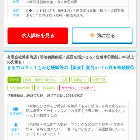
時間
※時間外労働有無：有※休憩時間…
# ◆シフト制（月8～9日休み）* 産前産後休暇（取得・復職実績
休日
休暇
あり）* 育児休暇（取得・復職実績あ…
求人詳細を見る
気になる
有限会社博多商店 | 明治初期創業／英語も活かせる／定着率◎勤続20年以上
の先輩も！
まるでカフェ！もみじ饅頭等の【販売】賞与5～7ヵ月★未経験◎
正社員
職種・業種未経験OK
急募
転勤なし
学歴不問
完全週休2日制
第二新卒歓迎
女性のおしごと掲載中
情報更新日：2026/07/29
終了予定日：
2026/08/27
《素敵なひと時をご提供》★銘菓「もみじ饅頭」宮島土産などの
商品販売・イートインなどでの接客を担当◎難しい作業はありま
仕事内容
せん！◎残業少なめ
《未経験・第二新卒大歓迎！フランクな関係性も魅力♪》学歴不
問★「宮島で働きたい」「食べるのが好き」「英語勉強したい」
対象と
という方にぴったり！
なる方