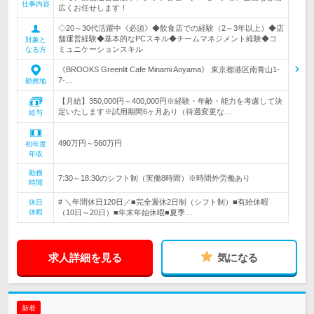
仕事内容
広くお任せします！
◇20～30代活躍中《必須》◆飲食店での経験（2～3年以上）◆店
舗運営経験◆基本的なPCスキル◆チームマネジメント経験◆コ
対象と
ミュニケーションスキル
なる方
《BROOKS Greenlit Cafe Minami Aoyama》 東京都港区南青山1-
7-…
勤務地
【月給】350,000円～400,000円※経験・年齢・能力を考慮して決
定いたします※試用期間6ヶ月あり（待遇変更な…
給与
490万円～560万円
初年度
年収
勤務
7:30～18:30のシフト制（実働8時間）※時間外労働あり
時間
# ＼年間休日120日／■完全週休2日制（シフト制）■有給休暇
休日
休暇
（10日～20日）■年末年始休暇■夏季…
求人詳細を見る
気になる
新着