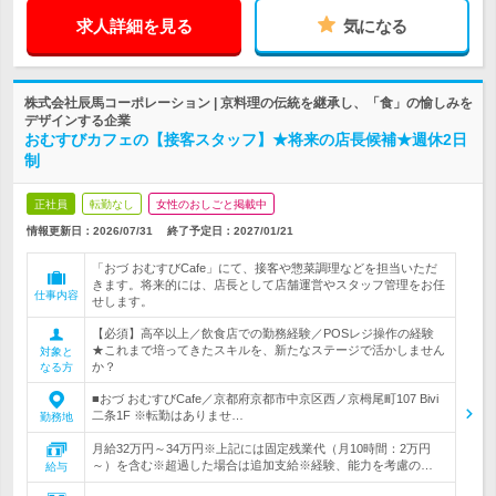
求人詳細を見る
気になる
株式会社辰馬コーポレーション | 京料理の伝統を継承し、「食」の愉しみを
デザインする企業
おむすびカフェの【接客スタッフ】★将来の店長候補★週休2日
制
正社員
転勤なし
女性のおしごと掲載中
情報更新日：2026/07/31
終了予定日：
2027/01/21
「おづ おむすびCafe」にて、接客や惣菜調理などを担当いただ
きます。将来的には、店長として店舗運営やスタッフ管理をお任
仕事内容
せします。
【必須】高卒以上／飲食店での勤務経験／POSレジ操作の経験
★これまで培ってきたスキルを、新たなステージで活かしません
対象と
か？
なる方
■おづ おむすびCafe／京都府京都市中京区西ノ京栂尾町107 Bivi
二条1F ※転勤はありませ…
勤務地
月給32万円～34万円※上記には固定残業代（月10時間：2万円
～）を含む※超過した場合は追加支給※経験、能力を考慮の…
給与