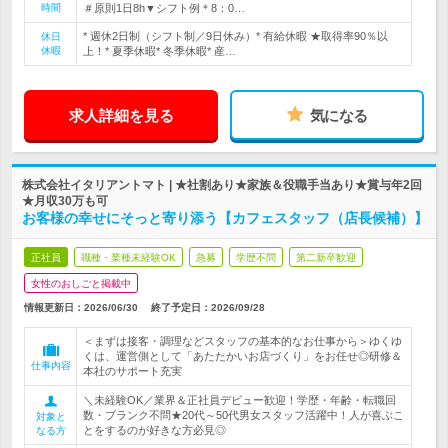
時間
＃原則1日8h▼シフト例＊8：0…
* 週休2日制（シフト制／9日休み）* 有給休暇 ★取得率90％以
休日
休暇
上！* 夏季休暇* 冬季休暇* 産…
求人詳細を見る
気になる
株式会社イタリアントマト | ★社割あり★家族＆役職手当あり★賞与年2回
★月収30万も可
お客様の幸せにそっと寄り添う【カフェスタッフ（店長候補）】
正社員
職種・業種未経験OK
急募
学歴不問
第二新卒歓迎
女性のおしごと掲載中
情報更新日：2026/06/30
終了予定日：
2026/09/28
＜まずは接客・調理などスタッフの基本的なお仕事から＞ゆくゆ
くは、運営側として「あたたかいお店づくり」をお任せ◎研修＆
仕事内容
本社のサポート充実
＼未経験OK／業界＆正社員デビュー歓迎！学歴・年齢・転職回
数・ブランク不問★20代～50代男女スタッフ活躍中！人が喜ぶこ
対象と
とをするのが好きな方必見◎
なる方