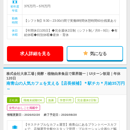
375万円～570万円
初年度
年収
勤務
【シフト制】9:30～23:00の間で実働8時間休憩時間60分残業あり
時間
【年間休日105日】◆完全週休2日制（シフト制／月8～9日）◆有
休日
休暇
給休暇◆特別休暇◆産休・育休
求人詳細を見る
気になる
株式会社大泉工場 | 発酵・植物由来食品で業界随一｜UIターン歓迎｜年休
120日
南青山の人気カフェを支える【店長候補】＊駅チカ＊月給35万円
～
正社員
職種未経験OK
急募
学歴不問
完全週休2日制
女性のおしごと掲載中
情報更新日：2026/02/20
終了予定日：
2026/08/20
【サステナブルなカフェ運営】南青山にあるプラントベースカフ
ェで、店舗運営全般やスタッフ管理・プロモーション企画など幅