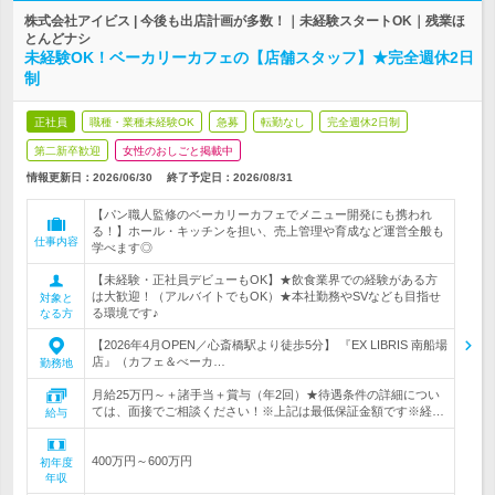
株式会社アイビス | 今後も出店計画が多数！｜未経験スタートOK｜残業ほ
とんどナシ
未経験OK！ベーカリーカフェの【店舗スタッフ】★完全週休2日
制
正社員
職種・業種未経験OK
急募
転勤なし
完全週休2日制
第二新卒歓迎
女性のおしごと掲載中
情報更新日：2026/06/30
終了予定日：
2026/08/31
【パン職人監修のベーカリーカフェでメニュー開発にも携われ
る！】ホール・キッチンを担い、売上管理や育成など運営全般も
仕事内容
学べます◎
【未経験・正社員デビューもOK】★飲食業界での経験がある方
は大歓迎！（アルバイトでもOK）★本社勤務やSVなども目指せ
対象と
る環境です♪
なる方
【2026年4月OPEN／心斎橋駅より徒歩5分】 『EX LIBRIS 南船場
店』（カフェ＆べーカ…
勤務地
月給25万円～＋諸手当＋賞与（年2回）★待遇条件の詳細につい
ては、面接でご相談ください！※上記は最低保証金額です※経…
給与
400万円～600万円
初年度
年収