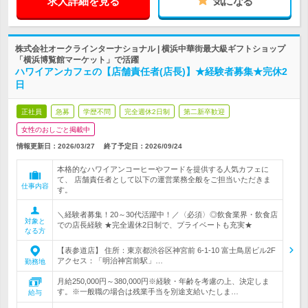
求人詳細を見る
気になる
株式会社オークラインターナショナル | 横浜中華街最大級ギフトショップ
「横浜博覧館マーケット」で活躍
ハワイアンカフェの【店舗責任者(店長)】★経験者募集★完休2
日
正社員
急募
学歴不問
完全週休2日制
第二新卒歓迎
女性のおしごと掲載中
情報更新日：2026/03/27
終了予定日：
2026/09/24
本格的なハワイアンコーヒーやフードを提供する人気カフェに
て、 店舗責任者として以下の運営業務全般をご担当いただきま
仕事内容
す。
＼経験者募集！20～30代活躍中！／〈必須〉◎飲食業界・飲食店
対象と
での店長経験 ★完全週休2日制で、プライベートも充実★
なる方
【表参道店】 住所：東京都渋谷区神宮前 6-1-10 富士鳥居ビル2F
アクセス：「明治神宮前駅」…
勤務地
月給250,000円～380,000円※経験・年齢を考慮の上、決定しま
す。※一般職の場合は残業手当を別途支給いたしま…
給与