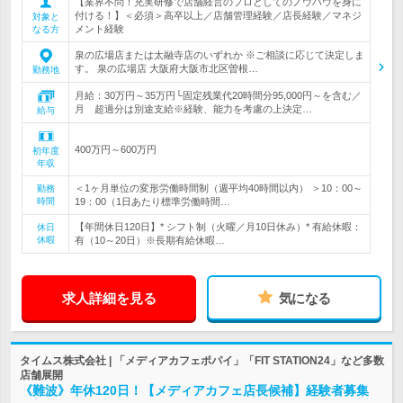
【業界不問！充実研修で店舗経営のプロとしてのノウハウを身に
付ける！】＜必須＞高卒以上／店舗管理経験／店長経験／マネジ
対象と
メント経験
なる方
泉の広場店または太融寺店のいずれか ※ご相談に応じて決定しま
す。 泉の広場店 大阪府大阪市北区曽根…
勤務地
月給：30万円～35万円└固定残業代20時間分95,000円～を含む／
月 超過分は別途支給※経験、能力を考慮の上決定…
給与
400万円～600万円
初年度
年収
＜1ヶ月単位の変形労働時間制（週平均40時間以内） ＞10：00～
勤務
時間
19：00（1日あたり標準労働時間…
【年間休日120日】* シフト制（火曜／月10日休み）* 有給休暇：
休日
休暇
有（10～20日）※長期有給休暇…
求人詳細を見る
気になる
タイムス株式会社 | 「メディアカフェポパイ」「FIT STATION24」など多数
店舗展開
《難波》年休120日！【メディアカフェ店長候補】経験者募集