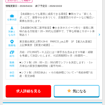
女性のおしごと掲載中
情報更新日：2026/04/24
終了予定日：
2026/10/22
【未経験からでも着実に成長できる環境】◆和カフェ「廚くろ
ぎ」にて、接客やかき氷づくり、店舗運営のサポートなど幅広い
仕事内容
業務を担当します。
【未経験OK/第二新卒歓迎】◆かき氷やスイーツ作り・接客に興
味のある方歓迎！20～30代も活躍中で、丁寧な研修とサポート体
対象と
制あり！
なる方
東京都台東区上野3-24-6 PARCO_ya上野 1F 【雇入れ直後】
上記事業所 【変更の範囲】…
勤務地
月給：272,850円～※上記には一律手当を含みます※年齢・経験
を考慮して決定いたします。※試用期間3ヶ月（待遇同一…
給与
■シフト制（09：00～21：00の間でシフトを決定します）・1ヶ
勤務
時間
月単位の変形労働時間制（週平均40…
■シフト制（月8日休み）＜その他休暇について＞* 有給休暇* 出
休日
休暇
産・育児休暇
求人詳細を見る
気になる