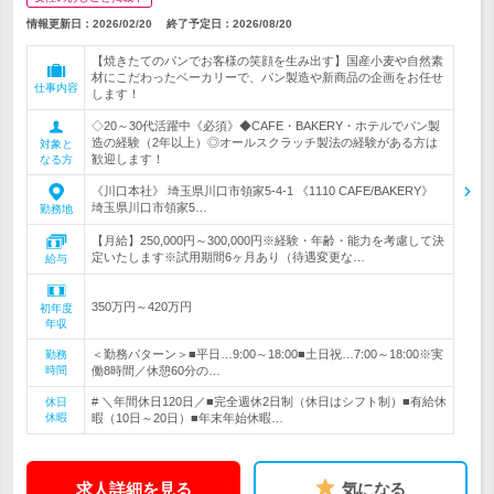
情報更新日：2026/02/20
終了予定日：
2026/08/20
【焼きたてのパンでお客様の笑顔を生み出す】国産小麦や自然素
材にこだわったベーカリーで、パン製造や新商品の企画をお任せ
仕事内容
します！
◇20～30代活躍中《必須》◆CAFE・BAKERY・ホテルでパン製
造の経験（2年以上）◎オールスクラッチ製法の経験がある方は
対象と
歓迎します！
なる方
《川口本社》 埼玉県川口市領家5-4-1 《1110 CAFE/BAKERY》
埼玉県川口市領家5…
勤務地
【月給】250,000円～300,000円※経験・年齢・能力を考慮して決
定いたします※試用期間6ヶ月あり（待遇変更な…
給与
350万円～420万円
初年度
年収
＜勤務パターン＞■平日…9:00～18:00■土日祝…7:00～18:00※実
勤務
時間
働8時間／休憩60分の…
# ＼年間休日120日／■完全週休2日制（休日はシフト制）■有給休
休日
休暇
暇（10日～20日）■年末年始休暇…
求人詳細を見る
気になる