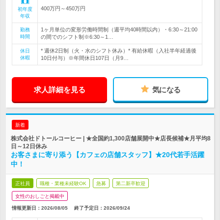
400万円～450万円
初年度
年収
1ヶ月単位の変形労働時間制（週平均40時間以内）・6:30～21:00
勤務
時間
の間でのシフト制※6:30～1…
* 週休2日制（火・水のシフト休み）* 有給休暇（入社半年経過後
休日
休暇
10日付与）※年間休日107日（月9…
求人詳細を見る
気になる
新着
株式会社ドトールコーヒー | ★全国約1,300店舗展開中★店長候補★月平均8
日～12日休み
お客さまに寄り添う【カフェの店舗スタッフ】★20代若手活躍
中！
正社員
職種・業種未経験OK
急募
第二新卒歓迎
女性のおしごと掲載中
情報更新日：2026/08/05
終了予定日：
2026/09/24