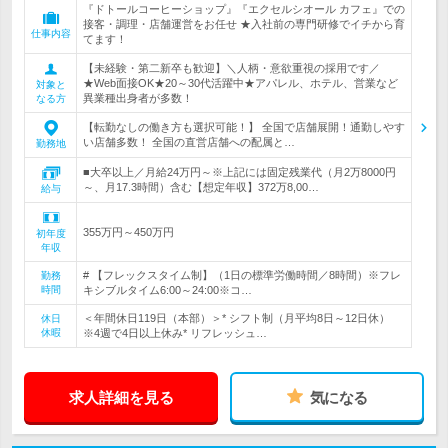
『ドトールコーヒーショップ』『エクセルシオール カフェ』での
接客・調理・店舗運営をお任せ ★入社前の専門研修でイチから育
仕事内容
てます！
【未経験・第二新卒も歓迎】＼人柄・意欲重視の採用です／
★Web面接OK★20～30代活躍中★アパレル、ホテル、営業など
対象と
異業種出身者が多数！
なる方
【転勤なしの働き方も選択可能！】 全国で店舗展開！通勤しやす
い店舗多数！ 全国の直営店舗への配属と…
勤務地
■大卒以上／月給24万円～※上記には固定残業代（月2万8000円
～、月17.3時間）含む【想定年収】372万8,00…
給与
355万円～450万円
初年度
年収
# 【フレックスタイム制】（1日の標準労働時間／8時間）※フレ
勤務
時間
キシブルタイム6:00～24:00※コ…
＜年間休日119日（本部）＞* シフト制（月平均8日～12日休）
休日
休暇
※4週で4日以上休み* リフレッシュ…
求人詳細を見る
気になる