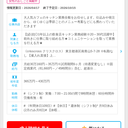
女性のおしごと掲載中
情報更新日：2026/04/17
終了予定日：
2026/10/15
大人気カフェのキッチン業務全般をお任せします。仕込みや発注
から、ゆくゆくは季節ごとのメニュー考案などにも携わっていた
仕事内容
だきます
【[必須]◎1年以上の飲食店キッチン業務経験※20～30代活躍中】
前向きに仕事に取り組める方★コミュニケーションを取って業務
対象と
を行える方★
なる方
《crisscross クリスクロス》 東京都港区南青山5-7-28 ※転勤な
し 【雇入れ直後】上…
勤務地
月給30万160円～35万円※試用期間6ヶ月（待遇変更なし）※固
定残業代（81,660円～／45時間分）含む。超過分…
給与
365万円～430万円
初年度
年収
# 《シフト制》実働：7:00～21:00の間で8時間休憩：60分時間外
勤務
時間
労働有無：有
# 《年間休日109日》# 【休日】* 週休制（シフト制)* 月9日休み
休日
休暇
(2月のみ月8日)# 【休暇…