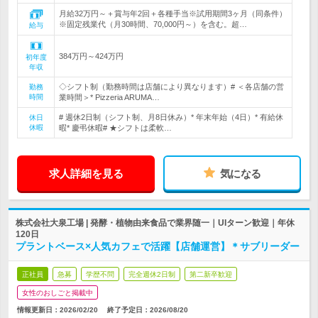
月給32万円～＋賞与年2回＋各種手当※試用期間3ヶ月（同条件）
※固定残業代（月30時間、70,000円～）を含む。超…
給与
384万円～424万円
初年度
年収
◇シフト制（勤務時間は店舗により異なります）# ＜各店舗の営
勤務
時間
業時間＞* Pizzeria ARUMA…
# 週休2日制（シフト制、月8日休み）* 年末年始（4日）* 有給休
休日
休暇
暇* 慶弔休暇# ★シフトは柔軟…
求人詳細を見る
気になる
株式会社大泉工場 | 発酵・植物由来食品で業界随一｜UIターン歓迎｜年休
120日
プラントベース×人気カフェで活躍【店舗運営】＊サブリーダー
正社員
急募
学歴不問
完全週休2日制
第二新卒歓迎
女性のおしごと掲載中
情報更新日：2026/02/20
終了予定日：
2026/08/20