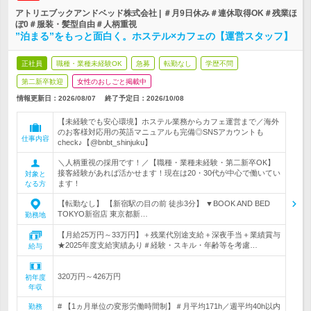
アトリエブックアンドベッド株式会社 | ＃月9日休み＃連休取得OK＃残業ほ
ぼ0＃服装・髪型自由＃人柄重視
”泊まる”をもっと面白く。ホステル×カフェの【運営スタッフ】
正社員
職種・業種未経験OK
急募
転勤なし
学歴不問
第二新卒歓迎
女性のおしごと掲載中
情報更新日：2026/08/07
終了予定日：
2026/10/08
【未経験でも安心環境】ホステル業務からカフェ運営まで／海外
のお客様対応用の英語マニュアルも完備◎SNSアカウントも
仕事内容
check♪【@bnbt_shinjuku】
＼人柄重視の採用です！／【職種・業種未経験・第二新卒OK】
接客経験があれば活かせます！現在は20・30代が中心で働いてい
対象と
ます！
なる方
【転勤なし】 【新宿駅の目の前 徒歩3分】 ▼BOOK AND BED
TOKYO新宿店 東京都新…
勤務地
【月給25万円～33万円】＋残業代別途支給＋深夜手当＋業績賞与
★2025年度支給実績あり＃経験・スキル・年齢等を考慮…
給与
320万円～426万円
初年度
年収
# 【1ヵ月単位の変形労働時間制】＃月平均171h／週平均40h以内
勤務