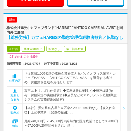
新着
株式会社重光 | カフェブランド"HARBS" "ANTICO CAFFE AL AVIS"を国
内外に展開
【総務労務】カフェHARBSの勤怠管理◎経験者歓迎／転勤なし
正社員
業種未経験OK
転勤なし
第二新卒歓迎
女性のおしごと掲載中
情報更新日：2026/07/07
終了予定日：
2026/12/28
《従業員1,000名超の成長企業を支えるバックオフィス業務》カ
フェ「HARBS」「ANTICO CAFFE AL AVIS」を運営する当社
仕事内容
の 労務業務全般をお任せします
高卒以上《いずれか必須》◆労務経験(1年以上)◆総務経験(給
与・労務関連の実務経験有)◆店長などのマネジメント経験(勤怠
対象と
システムの実務運用経験有)
なる方
【本社】 愛知県名古屋市東区泉2-29-15 ※転勤なし 【雇入れ直
後】上記事業所 【変更の範囲】…
勤務地
月給240,000円～345,000円※給与内に固定残業代として36,000円
～57,000円/20時間分を含む。超…
給与