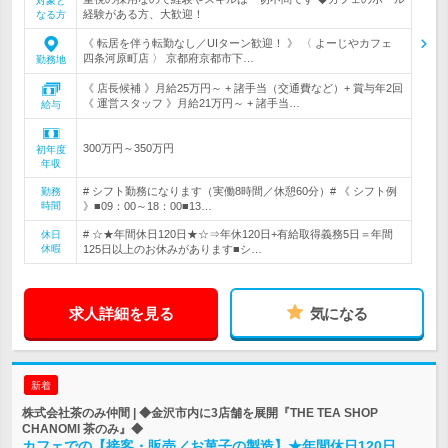
対象と
経験がある方、大歓迎！
なる方
《 転居を伴う転勤なし／UIターン歓迎！ 》 〈 よーじやカフェ
四条河原町店 〉 京都府京都市下…
勤務地
《 店長候補 》月給25万円～ + 諸手当（交通費など）+ 賞与年2回
《 運営スタッフ 》月給21万円～ + 諸手当…
給与
300万円～350万円
初年度
年収
# シフト勤務になります（実働8時間／休憩60分）# 《 シフト例
勤務
時間
》■09：00～18：00■13…
# ☆★年間休日120日★☆⇒年休120日+有給取得義務5日＝年間
休日
休暇
125日以上のお休みがあります■シ…
求人詳細を見る
気になる
新着
株式会社茶のみ仲間 | ◆金沢市内に3店舗を展開『THE TEA SHOP
CHANOMI 茶のみ』◆
カフェでの【接客・販売／お菓子の製造】★年間休日120日