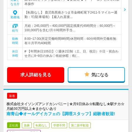
本操作
なる方
【転勤なし】 鹿児島県南さつま市金峰町尾下2411-5 マイカー通
勤：可(駐車場有) 【雇入れ直後…
勤務地
月給：245,000円～400,000円固定残業代45時間分：60,000円～
100,000円を含む/月※時間外手当…
給与
8:00~17:00(所定労働時間8時間)休憩時間：60分時間外労働有無:
勤務
時間
有※月平均40時間
# 【年間休日105日】◇週休2日制（土、日、祝日）※日・祝合わ
休日
休暇
せ月に8~9日の休み◇有給休暇：有(…
求人詳細を見る
気になる
新着
株式会社タイソンズアンドカンパニー | ★月9日休み☆転勤なし★駅チカ☆
月給30万円以上★まかないあり
南青山◆オールデイカフェの【調理スタッフ】経験者歓迎!
正社員
急募
転勤なし
学歴不問
第二新卒歓迎