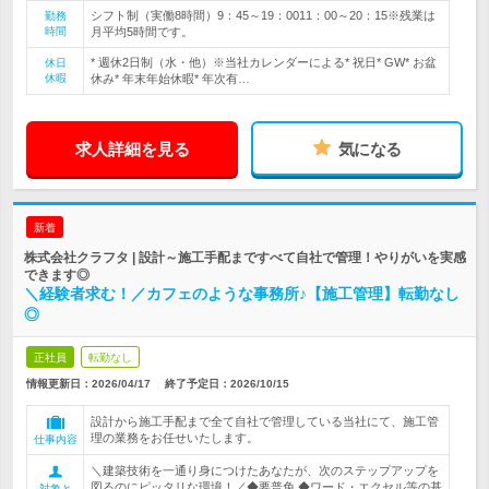
シフト制（実働8時間）9：45～19：0011：00～20：15※残業は
勤務
時間
月平均5時間です。
* 週休2日制（水・他）※当社カレンダーによる* 祝日* GW* お盆
休日
休暇
休み* 年末年始休暇* 年次有…
求人詳細を見る
気になる
新着
株式会社クラフタ | 設計～施工手配まですべて自社で管理！やりがいを実感
できます◎
＼経験者求む！／カフェのような事務所♪【施工管理】転勤なし
◎
正社員
転勤なし
情報更新日：2026/04/17
終了予定日：
2026/10/15
設計から施工手配まで全て自社で管理している当社にて、施工管
理の業務をお任せいたします。
仕事内容
＼建築技術を一通り身につけたあなたが、次のステップアップを
図るのにピッタリな環境！／◆要普免 ◆ワード・エクセル等の基
対象と