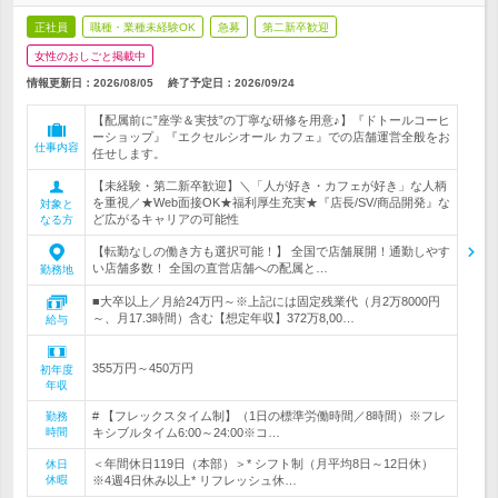
正社員
職種・業種未経験OK
急募
第二新卒歓迎
女性のおしごと掲載中
情報更新日：2026/08/05
終了予定日：
2026/09/24
【配属前に”座学＆実技”の丁寧な研修を用意♪】『ドトールコーヒ
ーショップ』『エクセルシオール カフェ』での店舗運営全般をお
仕事内容
任せします。
【未経験・第二新卒歓迎】＼「人が好き・カフェが好き」な人柄
を重視／★Web面接OK★福利厚生充実★『店長/SV/商品開発』な
対象と
ど広がるキャリアの可能性
なる方
【転勤なしの働き方も選択可能！】 全国で店舗展開！通勤しやす
い店舗多数！ 全国の直営店舗への配属と…
勤務地
■大卒以上／月給24万円～※上記には固定残業代（月2万8000円
～、月17.3時間）含む【想定年収】372万8,00…
給与
355万円～450万円
初年度
年収
# 【フレックスタイム制】（1日の標準労働時間／8時間）※フレ
勤務
時間
キシブルタイム6:00～24:00※コ…
＜年間休日119日（本部）＞* シフト制（月平均8日～12日休）
休日
休暇
※4週4日休み以上* リフレッシュ休…