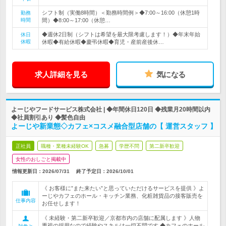
シフト制（実働8時間）＜勤務時間例＞◆7:00～16:00（休憩1時
勤務
時間
間）◆8:00～17:00（休憩…
◆週休2日制（シフトは希望を最大限考慮します！）◆年末年始
休日
休暇
休暇◆有給休暇◆慶弔休暇◆育児・産前産後休…
求人詳細を見る
気になる
よーじやフードサービス株式会社 | ◆年間休日120日 ◆残業月20時間以内
◆社員割引あり ◆髪色自由
よーじや新業態◇カフェ×コスメ融合型店舗の【 運営スタッフ 】
正社員
職種・業種未経験OK
急募
学歴不問
第二新卒歓迎
女性のおしごと掲載中
情報更新日：2026/07/31
終了予定日：
2026/10/01
《 お客様に”また来たい”と思っていただけるサービスを提供 》よ
ーじやカフェのホール・キッチン業務、化粧雑貨品の接客販売を
仕事内容
お任せします！
《 未経験・第二新卒歓迎／京都市内の店舗に配属します 》人物
重視の採用なので経験やスキルは一切不問です ◆カフェのホール