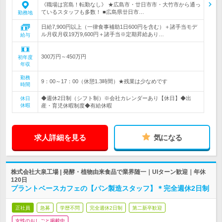
《職場は宮島！転勤なし》 ★広島市・廿日市市・大竹市から通っ
ているスタッフも多数！ ■広島県廿日市…
勤務地
日給7,900円以上（一律食事補助1日600円を含む）＋諸手当モデ
ル月収月収19万9,600円＋諸手当※定期昇給あり…
給与
300万円～450万円
初年度
年収
勤務
9：00～17：00（休憩1.3時間）★残業は少なめです
時間
◆週休2日制（シフト制）※会社カレンダーあり【休日】◆出
休日
休暇
産・育児休暇制度◆有給休暇
求人詳細を見る
気になる
株式会社大泉工場 | 発酵・植物由来食品で業界随一｜UIターン歓迎｜年休
120日
プラントベースカフェの【パン製造スタッフ】＊完全週休2日制
正社員
急募
学歴不問
完全週休2日制
第二新卒歓迎
女性のおしごと掲載中