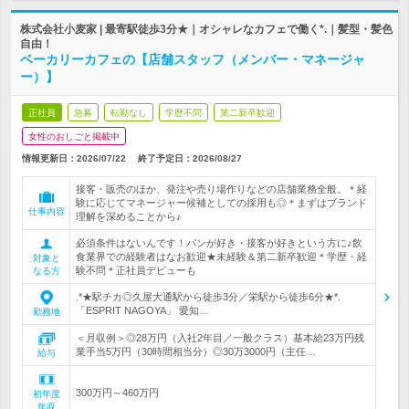
株式会社小麦家 | 最寄駅徒歩3分★｜オシャレなカフェで働く*.｜髪型・髪色
自由！
ベーカリーカフェの【店舗スタッフ（メンバー・マネージャ
ー）】
正社員
急募
転勤なし
学歴不問
第二新卒歓迎
女性のおしごと掲載中
情報更新日：2026/07/22
終了予定日：
2026/08/27
接客・販売のほか、発注や売り場作りなどの店舗業務全般。＊経
験に応じてマネージャー候補としての採用も◎＊まずはブランド
仕事内容
理解を深めることから♪
必須条件はないんです！パンが好き・接客が好きという方に♪飲
食業界での経験者はなお歓迎★未経験＆第二新卒歓迎＊学歴・経
対象と
験不問＊正社員デビューも
なる方
.*★駅チカ◎久屋大通駅から徒歩3分／栄駅から徒歩6分★*.
「ESPRIT NAGOYA」 愛知…
勤務地
＜月収例＞◎28万円（入社2年目／一般クラス）基本給23万円残
業手当5万円（30時間相当分）◎30万3000円（主任…
給与
300万円～460万円
初年度
年収