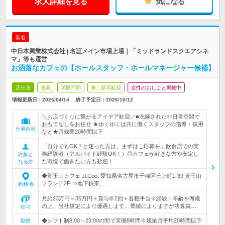
求人詳細を見る
気になる
新着
中日本興業株式会社 | 名証メイン市場上場｜「ミッドランドスクエアシネ
マ」等も運営
お洒落なカフェの【ホールスタッフ・ホールマネージャー候補】
正社員
急募
学歴不問
第二新卒歓迎
女性のおしごと掲載中
情報更新日：2026/04/14
終了予定日：
2026/10/12
＼お店づくりに繋がるアイデア歓迎／■洗練された非日常空間で
おもてなしをお任せ ★ゆくゆくは共に働くスタッフの指導・採用
仕事内容
など★月残業20時間以下
「自分でもOK？と迷った方は、まずはご応募を」飲食店での実
務経験者（アルバイト経験OK！）◎カフェが好きな方や安定し
対象と
た環境で働きたい方も歓迎！
なる方
◆覚王山カフェ Ji.Coo. 愛知県名古屋市千種区丘上町1-39 覚王山
フランテ2F ⇒地下鉄東…
勤務地
月給23万円～35万円＋賞与年2回＋各種手当※経験・年齢を考慮
の上、当社規定により優遇します。業績によりますが決算賞…
給与
◆シフト制8:00～23:00の間で実働8時間※残業月平均20時間以下
勤務