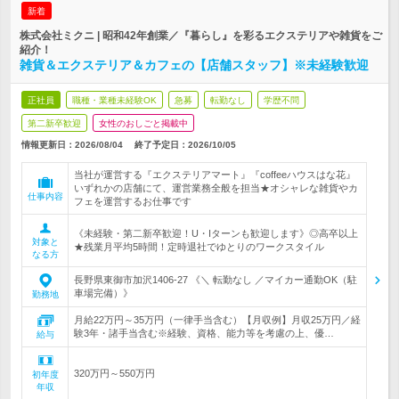
新着
株式会社ミクニ | 昭和42年創業／『暮らし』を彩るエクステリアや雑貨をご
紹介！
雑貨＆エクステリア＆カフェの【店舗スタッフ】※未経験歓迎
正社員
職種・業種未経験OK
急募
転勤なし
学歴不問
第二新卒歓迎
女性のおしごと掲載中
情報更新日：2026/08/04
終了予定日：
2026/10/05
当社が運営する『エクステリアマート』『coffeeハウスはな花』
いずれかの店舗にて、運営業務全般を担当★オシャレな雑貨やカ
仕事内容
フェを運営するお仕事です
《未経験・第二新卒歓迎！U・Iターンも歓迎します》◎高卒以上
対象と
★残業月平均5時間！定時退社でゆとりのワークスタイル
なる方
長野県東御市加沢1406-27 《＼ 転勤なし ／マイカー通勤OK（駐
車場完備）》
勤務地
月給22万円～35万円（一律手当含む）【月収例】月収25万円／経
験3年・諸手当含む※経験、資格、能力等を考慮の上、優…
給与
320万円～550万円
初年度
年収