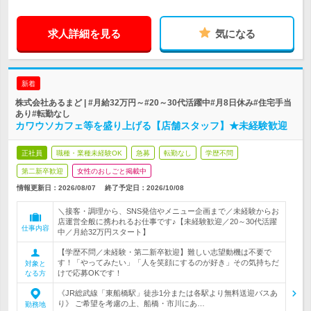
求人詳細を見る
気になる
新着
株式会社あるまど | #月給32万円～#20～30代活躍中#月8日休み#住宅手当
あり#転勤なし
カワウソカフェ等を盛り上げる【店舗スタッフ】★未経験歓迎
正社員
職種・業種未経験OK
急募
転勤なし
学歴不問
第二新卒歓迎
女性のおしごと掲載中
情報更新日：2026/08/07
終了予定日：
2026/10/08
＼接客・調理から、SNS発信やメニュー企画まで／未経験からお
店運営全般に携われるお仕事です♪【未経験歓迎／20～30代活躍
仕事内容
中／月給32万円スタート】
【学歴不問／未経験・第二新卒歓迎】難しい志望動機は不要で
す！「やってみたい」「人を笑顔にするのが好き」その気持ちだ
対象と
けで応募OKです！
なる方
《JR総武線「東船橋駅」徒歩1分または各駅より無料送迎バスあ
り》 ご希望を考慮の上、船橋・市川にあ…
勤務地