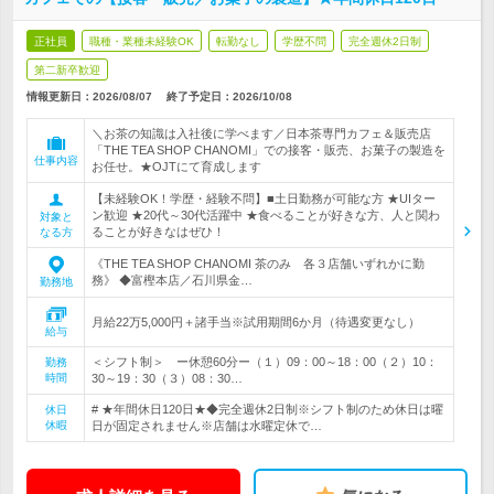
正社員
職種・業種未経験OK
転勤なし
学歴不問
完全週休2日制
第二新卒歓迎
情報更新日：2026/08/07
終了予定日：
2026/10/08
＼お茶の知識は入社後に学べます／日本茶専門カフェ＆販売店
「THE TEA SHOP CHANOMI」での接客・販売、お菓子の製造を
仕事内容
お任せ。★OJTにて育成します
【未経験OK！学歴・経験不問】■土日勤務が可能な方 ★UIター
ン歓迎 ★20代～30代活躍中 ★食べることが好きな方、人と関わ
対象と
ることが好きなはぜひ！
なる方
《THE TEA SHOP CHANOMI 茶のみ 各３店舗いずれかに勤
務》 ◆富樫本店／石川県金…
勤務地
月給22万5,000円＋諸手当※試用期間6か月（待遇変更なし）
給与
＜シフト制＞ ー休憩60分ー（１）09：00～18：00（２）10：
勤務
時間
30～19：30（３）08：30…
# ★年間休日120日★◆完全週休2日制※シフト制のため休日は曜
休日
休暇
日が固定されません※店舗は水曜定休で…