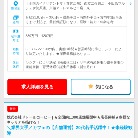
【全国のイタリアントマト直営店舗】 西友二俣川店、小田急マル
シェ伊勢原店、川越アトレマルヒロ店、東…
勤務地
月給21.8万円～30万円＋通勤手当＋時間外手当＋賞与年2回※あ
くまで上記は、最低保証額になり、経験・能力・年齢を考…
給与
330万円～420万円
初年度
年収
6：30～22：30の内、実働8時間★営業時間に準じ、シフトによ
勤務
時間
り決定いたします。★深夜業務はありま…
◇シフトにより決定（隔週休二日）◇年次有給休暇◇慶弔休暇◇
休日
休暇
産前産後・育児休暇◇誕生日休暇（誕生月に1…
求人詳細を見る
気になる
新着
株式会社ドトールコーヒー | ★全国約1,300店舗展開中★店長候補★多様な
キャリアを描ける！
＼業界大手／カフェの【店舗運営】20代若手活躍中！★未経験歓
迎