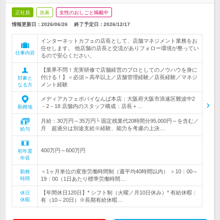
正社員
急募
女性のおしごと掲載中
情報更新日：2026/06/26
終了予定日：
2026/12/17
インターネットカフェの店長として、店舗マネジメント業務をお
任せします。 他店舗の店長と交流がありフォロー環境が整ってい
仕事内容
るので安心ください。
【業界不問！充実研修で店舗経営のプロとしてのノウハウを身に
付ける！】＜必須＞高卒以上／店舗管理経験／店長経験／マネジ
対象と
メント経験
なる方
メディアカフェポパイなんば本店：大阪府大阪市浪速区難波中2
－2－18 店舗内のスタッフ構成：店長＋…
勤務地
月給：30万円～35万円└ 固定残業代20時間分95,000円～を含む／
月 超過分は別途支給※経験、能力を考慮の上決…
給与
400万円～600万円
初年度
年収
＜1ヶ月単位の変形労働時間制（週平均40時間以内） ＞10：00～
勤務
時間
19：00（1日あたり標準労働時間…
【年間休日120日】* シフト制（火曜／月10日休み）* 有給休暇：
休日
休暇
有（10～20日）※長期有給休暇…