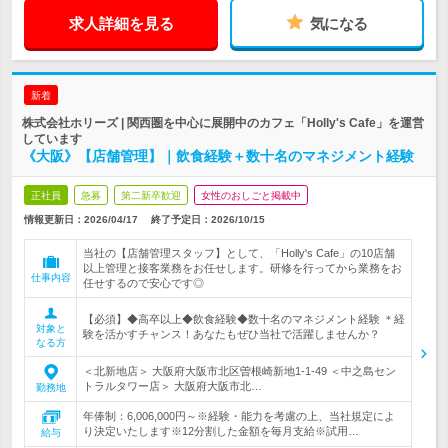
求人詳細を見る
気になる
新着
株式会社ホリーズ | 関西圏を中心に展開中のカフェ「Holly's Cafe」を運営
しています
《大阪》【店舗管理】｜飲食経験＋数十名のマネジメント経験
正社員
急募
第二新卒歓迎
女性のおしごと掲載中
情報更新日：2026/04/17
終了予定日：
2026/10/15
当社の【店舗管理スタッフ】として、「Holly's Cafe」の10店舗
以上管理と接客業務をお任せします。研修を行ってから業務をお
仕事内容
任せするので安心です◎
【必須】◆高卒以上◆飲食経験◆数十名のマネジメント経験 ＊経
対象と
験を活かすチャンス！あなたもぜひ当社で活躍しませんか？
なる方
＜北新地店＞ 大阪府大阪市北区曽根崎新地1-1-49 ＜中之島セン
トラルタワー店＞ 大阪府大阪市北…
勤務地
年俸制：6,006,000円～※経験・能力を考慮の上、当社規定によ
り決定いたします※12分割した金額を毎月支給※試用…
給与