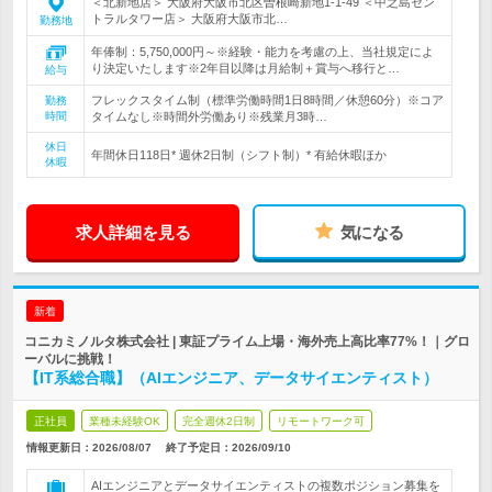
＜北新地店＞ 大阪府大阪市北区曽根崎新地1-1-49 ＜中之島セン
トラルタワー店＞ 大阪府大阪市北…
勤務地
年俸制：5,750,000円～※経験・能力を考慮の上、当社規定によ
り決定いたします※2年目以降は月給制＋賞与へ移行と…
給与
フレックスタイム制（標準労働時間1日8時間／休憩60分）※コア
勤務
時間
タイムなし※時間外労働あり※残業月3時…
休日
年間休日118日* 週休2日制（シフト制）* 有給休暇ほか
休暇
求人詳細を見る
気になる
新着
コニカミノルタ株式会社 | 東証プライム上場・海外売上高比率77%！｜グロ
ーバルに挑戦！
【IT系総合職】（AIエンジニア、データサイエンティスト）
正社員
業種未経験OK
完全週休2日制
リモートワーク可
情報更新日：2026/08/07
終了予定日：
2026/09/10
AIエンジニアとデータサイエンティストの複数ポジション募集を