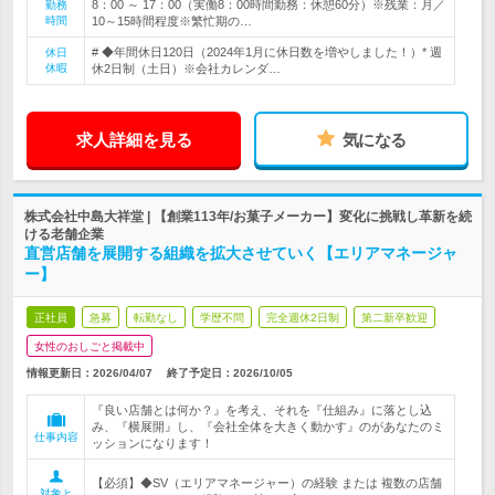
8：00 ～ 17：00（実働8：00時間勤務：休憩60分）※残業：月／
勤務
時間
10～15時間程度※繁忙期の…
# ◆年間休日120日（2024年1月に休日数を増やしました！）* 週
休日
休暇
休2日制（土日）※会社カレンダ…
求人詳細を見る
気になる
株式会社中島大祥堂 | 【創業113年/お菓子メーカー】変化に挑戦し革新を続
ける老舗企業
直営店舗を展開する組織を拡大させていく【エリアマネージャ
ー】
正社員
急募
転勤なし
学歴不問
完全週休2日制
第二新卒歓迎
女性のおしごと掲載中
情報更新日：2026/04/07
終了予定日：
2026/10/05
『良い店舗とは何か？』を考え、それを『仕組み』に落とし込
み、『横展開』し、『会社全体を大きく動かす』のがあなたのミ
仕事内容
ッションになります！
【必須】◆SV（エリアマネージャー）の経験 または 複数の店舗
対象と