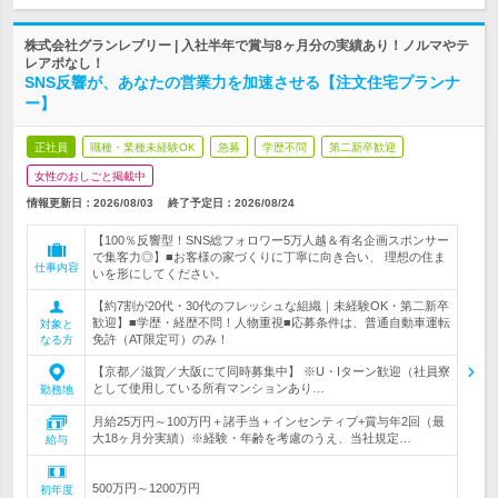
株式会社グランレブリー | 入社半年で賞与8ヶ月分の実績あり！ノルマやテ
レアポなし！
SNS反響が、あなたの営業力を加速させる【注文住宅プランナ
ー】
正社員
職種・業種未経験OK
急募
学歴不問
第二新卒歓迎
女性のおしごと掲載中
情報更新日：2026/08/03
終了予定日：
2026/08/24
【100％反響型！SNS総フォロワー5万人越＆有名企画スポンサー
で集客力◎】■お客様の家づくりに丁寧に向き合い、 理想の住ま
仕事内容
いを形にしてください。
【約7割が20代・30代のフレッシュな組織｜未経験OK・第二新卒
歓迎】■学歴・経歴不問！人物重視■応募条件は、普通自動車運転
対象と
免許（AT限定可）のみ！
なる方
【京都／滋賀／大阪にて同時募集中】 ※U・Iターン歓迎（社員寮
として使用している所有マンションあり…
勤務地
月給25万円～100万円＋諸手当＋インセンティブ+賞与年2回（最
大18ヶ月分実績）※経験・年齢を考慮のうえ、当社規定…
給与
500万円～1200万円
初年度