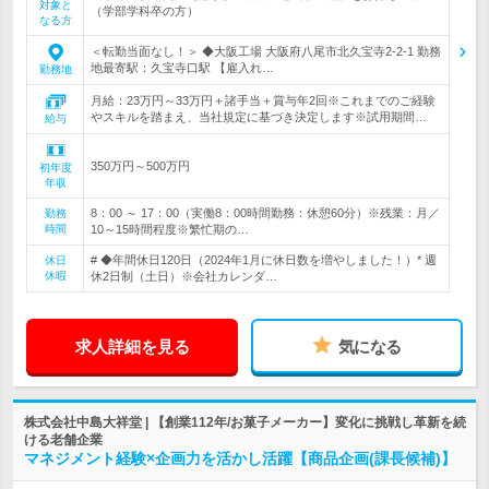
対象と
（学部学科卒の方）
なる方
＜転勤当面なし！＞ ◆大阪工場 大阪府八尾市北久宝寺2-2-1 勤務
地最寄駅：久宝寺口駅 【雇入れ…
勤務地
月給：23万円～33万円＋諸手当＋賞与年2回※これまでのご経験
やスキルを踏まえ、当社規定に基づき決定します※試用期間…
給与
350万円～500万円
初年度
年収
8：00 ～ 17：00（実働8：00時間勤務：休憩60分）※残業：月／
勤務
時間
10～15時間程度※繁忙期の…
# ◆年間休日120日（2024年1月に休日数を増やしました！）* 週
休日
休暇
休2日制（土日）※会社カレンダ…
求人詳細を見る
気になる
株式会社中島大祥堂 | 【創業112年/お菓子メーカー】変化に挑戦し革新を続
ける老舗企業
マネジメント経験×企画力を活かし活躍【商品企画(課長候補)】