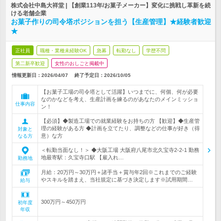
株式会社中島大祥堂 | 【創業113年/お菓子メーカー】変化に挑戦し革新を続
ける老舗企業
お菓子作りの司令塔ポジションを担う【生産管理】★経験者歓迎
★
正社員
職種・業種未経験OK
急募
転勤なし
学歴不問
第二新卒歓迎
女性のおしごと掲載中
情報更新日：2026/04/07
終了予定日：
2026/10/05
【お菓子工場の司令塔として活躍】いつまでに、何個、何が必要
なのかなどを考え、生産計画を練るのがあなたのメインミッショ
仕事内容
ン！
【必須】◆製造工場での就業経験をお持ちの方 【歓迎】◆生産管
理の経験がある方 ◆計画を立てたり、調整などの仕事が好き（得
対象と
意）な方
なる方
＜転勤当面なし！＞ ◆大阪工場 大阪府八尾市北久宝寺2-2-1 勤務
地最寄駅：久宝寺口駅 【雇入れ…
勤務地
月給：20万円～30万円＋諸手当＋賞与年2回※これまでのご経験
やスキルを踏まえ、当社規定に基づき決定します※試用期間…
給与
300万円～450万円
初年度
年収