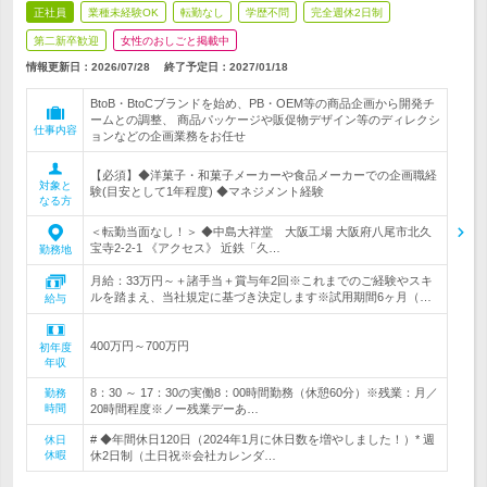
正社員
業種未経験OK
転勤なし
学歴不問
完全週休2日制
第二新卒歓迎
女性のおしごと掲載中
情報更新日：2026/07/28
終了予定日：
2027/01/18
BtoB・BtoCブランドを始め、PB・OEM等の商品企画から開発チ
ームとの調整、 商品パッケージや販促物デザイン等のディレクシ
仕事内容
ョンなどの企画業務をお任せ
【必須】◆洋菓子・和菓子メーカーや食品メーカーでの企画職経
対象と
験(目安として1年程度) ◆マネジメント経験
なる方
＜転勤当面なし！＞ ◆中島大祥堂 大阪工場 大阪府八尾市北久
宝寺2-2-1 《アクセス》 近鉄「久…
勤務地
月給：33万円～＋諸手当＋賞与年2回※これまでのご経験やスキ
ルを踏まえ、当社規定に基づき決定します※試用期間6ヶ月（…
給与
400万円～700万円
初年度
年収
8：30 ～ 17：30の実働8：00時間勤務（休憩60分）※残業：月／
勤務
時間
20時間程度※ノー残業デーあ…
# ◆年間休日120日（2024年1月に休日数を増やしました！）* 週
休日
休暇
休2日制（土日祝※会社カレンダ…