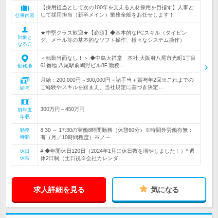
【採用担当として次の100年を支える人材採用を目指す】人事と
して採用担当（新卒メイン）業務全般をお任せします！
仕事内容
★中堅クラス歓迎★【必須】◆基本的なPCスキル（タイピン
対象と
グ、メール等の基本的なソフト操作、様々なシステム操作）
なる方
＜転勤当面なし！＞ ◆中島大祥堂 本社 大阪府八尾市光町1丁目
61番地 八尾駅前嶋野ビル8F 勤務…
勤務地
月給：200,000円～300,000円＋諸手当＋賞与年2回※これまでの
ご経験やスキルを踏まえ、当社規定に基づき決定…
給与
300万円～450万円
初年度
年収
8:30 ～ 17:30の実働8時間勤務（休憩60分）※時間外労働有無：
勤務
時間
有（月／10時間程度）※ノー…
# ◆年間休日120日（2024年1月に休日数を増やしました！）* 週
休日
休暇
休2日制（土日祝※会社カレンダ…
求人詳細を見る
気になる