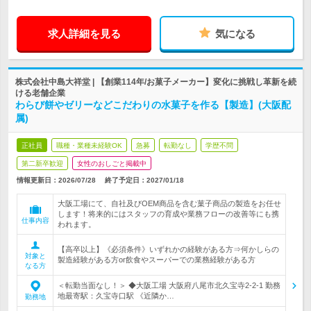
求人詳細を見る
気になる
株式会社中島大祥堂 | 【創業114年/お菓子メーカー】変化に挑戦し革新を続
ける老舗企業
わらび餅やゼリーなどこだわりの水菓子を作る【製造】(大阪配
属)
正社員
職種・業種未経験OK
急募
転勤なし
学歴不問
第二新卒歓迎
女性のおしごと掲載中
情報更新日：2026/07/28
終了予定日：
2027/01/18
大阪工場にて、自社及びOEM商品を含む菓子商品の製造をお任せ
します！将来的にはスタッフの育成や業務フローの改善等にも携
仕事内容
われます。
【高卒以上】《必須条件》いずれかの経験がある方⇒何かしらの
対象と
製造経験がある方or飲食やスーパーでの業務経験がある方
なる方
＜転勤当面なし！＞ ◆大阪工場 大阪府八尾市北久宝寺2-2-1 勤務
地最寄駅：久宝寺口駅 《近隣か…
勤務地