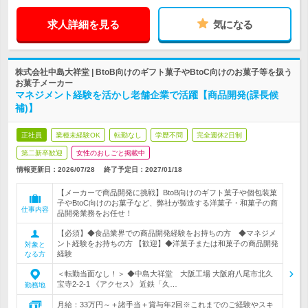
求人詳細を見る
気になる
株式会社中島大祥堂 | BtoB向けのギフト菓子やBtoC向けのお菓子等を扱う
お菓子メーカー
マネジメント経験を活かし老舗企業で活躍【商品開発(課長候
補)】
正社員
業種未経験OK
転勤なし
学歴不問
完全週休2日制
第二新卒歓迎
女性のおしごと掲載中
情報更新日：2026/07/28
終了予定日：
2027/01/18
【メーカーで商品開発に挑戦】BtoB向けのギフト菓子や個包装菓
子やBtoC向けのお菓子など、弊社が製造する洋菓子・和菓子の商
仕事内容
品開発業務をお任せ！
【必須】◆食品業界での商品開発経験をお持ちの方 ◆マネジメ
ント経験をお持ちの方 【歓迎】◆洋菓子または和菓子の商品開発
対象と
経験
なる方
＜転勤当面なし！＞ ◆中島大祥堂 大阪工場 大阪府八尾市北久
宝寺2-2-1 《アクセス》 近鉄「久…
勤務地
月給：33万円～＋諸手当＋賞与年2回※これまでのご経験やスキ