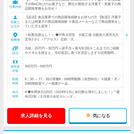
子やBtoC向けのお菓子など、弊社が製造する洋菓子・和菓子の商
仕事内容
品開発業務をお任せ！
【必須】食品業界での商品開発経験をお持ちの方 【歓迎】洋菓子
または和菓子の商品開発経験 ※食品メーカーなどで商品開発をし
対象と
ていた方も是非！
なる方
＜転勤当面なし！＞ ◆中島大祥堂 大阪工場 大阪府八尾市北久
宝寺2-2-1 《アクセス》 近鉄「久…
勤務地
月給：20万円～30万円＋諸手当＋賞与年2回※これまでのご経験
やスキルを踏まえ、当社規定に基づき決定します※試用期間…
給与
300万円～500万円
初年度
年収
8：30 ～ 17：30の実働8：00時間勤務（休憩60分）※残業：月／
勤務
時間
20時間程度※ノー残業デーあ…
# ◆年間休日120日（2024年1月に休日数を増やしました！）* 週
休日
休暇
休2日制（土日祝※会社カレンダ…
求人詳細を見る
気になる