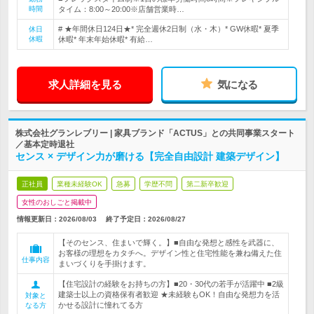
時間
タイム：8:00～20:00※店舗営業時…
# ★年間休日124日★* 完全週休2日制（水・木）* GW休暇* 夏季
休日
休暇
休暇* 年末年始休暇* 有給…
求人詳細を見る
気になる
株式会社グランレブリー | 家具ブランド「ACTUS」との共同事業スタート
／基本定時退社
センス × デザイン力が磨ける【完全自由設計 建築デザイン】
正社員
業種未経験OK
急募
学歴不問
第二新卒歓迎
女性のおしごと掲載中
情報更新日：2026/08/03
終了予定日：
2026/08/27
【そのセンス、住まいで輝く。】■自由な発想と感性を武器に、
お客様の理想をカタチへ。デザイン性と住宅性能を兼ね備えた住
仕事内容
まいづくりを手掛けます。
【住宅設計の経験をお持ちの方】■20・30代の若手が活躍中 ■2級
建築士以上の資格保有者歓迎 ★未経験もOK！自由な発想力を活
対象と
かせる設計に憧れてる方
なる方