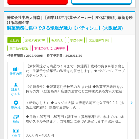
株式会社中島大祥堂 | 【創業113年/お菓子メーカー】変化に挑戦し革新を続
ける老舗企業
製菓業務に集中できる環境が魅力【パティシエ】(大阪配属)
正社員
業種未経験OK
転勤なし
学歴不問
完全週休2日制
第二新卒歓迎
女性のおしごと掲載中
情報更新日：2026/06/05
終了予定日：
2026/11/26
【素材調達から商品づくりまで一気通貫】素材の良さを引き出し
た、生菓子や焼菓子の製造をお任せします。★ポジションアップ
仕事内容
のチャンスも！
《必須条件》◆製菓専門学校卒の方 または ◆製菓実務経験をお
対象と
持ちの方 《歓迎条件》店舗の運営などに興味のある方も大歓迎！
なる方
＜転勤なし！＞ ◆スタジオ大阪 大阪府八尾市北久宝寺2-2-1（大
阪工場内2階） 勤務地最寄駅：久…
勤務地
◆月給：20万円～30万円＋諸手当＋賞与年2回※これまでのご経
験やスキルを踏まえ、当社規定に基づき決定します※試用期…
給与
300万円～450万円
初年度