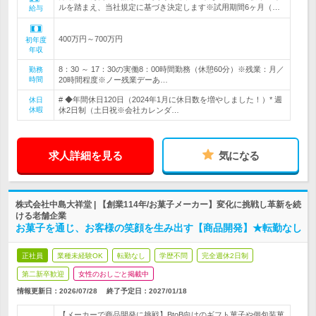
ルを踏まえ、当社規定に基づき決定します※試用期間6ヶ月（…
給与
400万円～700万円
初年度
年収
8：30 ～ 17：30の実働8：00時間勤務（休憩60分）※残業：月／
勤務
時間
20時間程度※ノー残業デーあ…
# ◆年間休日120日（2024年1月に休日数を増やしました！）* 週
休日
休暇
休2日制（土日祝※会社カレンダ…
求人詳細を見る
気になる
株式会社中島大祥堂 | 【創業114年/お菓子メーカー】変化に挑戦し革新を続
ける老舗企業
お菓子を通じ、お客様の笑顔を生み出す【商品開発】★転勤なし
正社員
業種未経験OK
転勤なし
学歴不問
完全週休2日制
第二新卒歓迎
女性のおしごと掲載中
情報更新日：2026/07/28
終了予定日：
2027/01/18
【メーカーで商品開発に挑戦】BtoB向けのギフト菓子や個包装菓