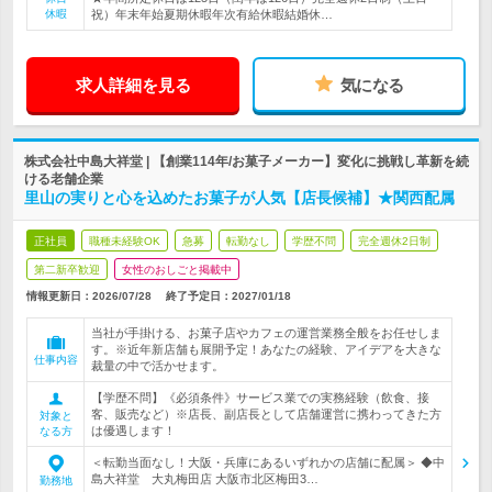
休暇
祝）年末年始夏期休暇年次有給休暇結婚休…
求人詳細を見る
気になる
株式会社中島大祥堂 | 【創業114年/お菓子メーカー】変化に挑戦し革新を続
ける老舗企業
里山の実りと心を込めたお菓子が人気【店長候補】★関西配属
正社員
職種未経験OK
急募
転勤なし
学歴不問
完全週休2日制
第二新卒歓迎
女性のおしごと掲載中
情報更新日：2026/07/28
終了予定日：
2027/01/18
当社が手掛ける、お菓子店やカフェの運営業務全般をお任せしま
す。※近年新店舗も展開予定！あなたの経験、アイデアを大きな
仕事内容
裁量の中で活かせます。
【学歴不問】《必須条件》サービス業での実務経験（飲食、接
客、販売など）※店長、副店長として店舗運営に携わってきた方
対象と
は優遇します！
なる方
＜転勤当面なし！大阪・兵庫にあるいずれかの店舗に配属＞ ◆中
島大祥堂 大丸梅田店 大阪市北区梅田3…
勤務地