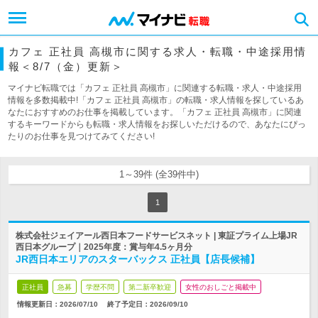
カフェ 正社員 高槻市に関する求人・転職・中途採用情
報＜8/7（金）更新＞
マイナビ転職では「カフェ 正社員 高槻市」に関連する転職・求人・中途採用
情報を多数掲載中!「カフェ 正社員 高槻市」の転職・求人情報を探しているあ
なたにおすすめのお仕事を掲載しています。「カフェ 正社員 高槻市」に関連
するキーワードからも転職・求人情報をお探しいただけるので、あなたにぴっ
たりのお仕事を見つけてみてください!
1～39件 (全39件中)
1
株式会社ジェイアール西日本フードサービスネット | 東証プライム上場JR
西日本グループ｜2025年度：賞与年4.5ヶ月分
JR西日本エリアのスターバックス 正社員【店長候補】
正社員
急募
学歴不問
第二新卒歓迎
女性のおしごと掲載中
情報更新日：2026/07/10
終了予定日：
2026/09/10