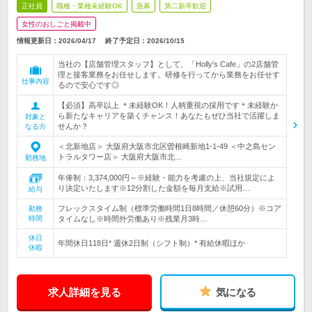
正社員
職種・業種未経験OK
急募
第二新卒歓迎
女性のおしごと掲載中
情報更新日：2026/04/17
終了予定日：
2026/10/15
当社の【店舗管理スタッフ】として、「Holly's Cafe」の2店舗管
理と接客業務をお任せします。研修を行ってから業務をお任せす
仕事内容
るので安心です◎
【必須】高卒以上 ＊未経験OK！人柄重視の採用です＊未経験か
ら新たなキャリアを築くチャンス！あなたもぜひ当社で活躍しま
対象と
せんか？
なる方
＜北新地店＞ 大阪府大阪市北区曽根崎新地1-1-49 ＜中之島セン
トラルタワー店＞ 大阪府大阪市北…
勤務地
年俸制：3,374,000円～※経験・能力を考慮の上、当社規定によ
り決定いたします※12分割した金額を毎月支給※試用…
給与
フレックスタイム制（標準労働時間1日8時間／休憩60分）※コア
勤務
時間
タイムなし※時間外労働あり※残業月3時…
休日
年間休日118日* 週休2日制（シフト制）* 有給休暇ほか
休暇
求人詳細を見る
気になる