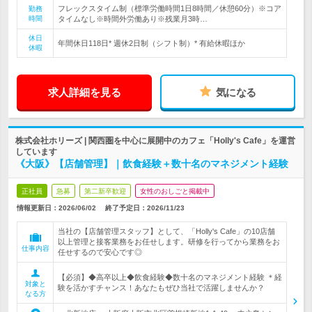
フレックスタイム制（標準労働時間1日8時間／休憩60分）※コア
勤務
時間
タイムなし※時間外労働あり※残業月3時…
休日
年間休日118日* 週休2日制（シフト制）* 有給休暇ほか
休暇
求人詳細を見る
気になる
株式会社ホリーズ | 関西圏を中心に展開中のカフェ「Holly's Cafe」を運営
しています
《大阪》【店舗管理】｜飲食経験＋数十名のマネジメント経験
正社員
急募
第二新卒歓迎
女性のおしごと掲載中
情報更新日：2026/06/02
終了予定日：
2026/11/23
当社の【店舗管理スタッフ】として、「Holly's Cafe」の10店舗
以上管理と接客業務をお任せします。研修を行ってから業務をお
仕事内容
任せするので安心です◎
【必須】◆高卒以上◆飲食経験◆数十名のマネジメント経験 ＊経
対象と
験を活かすチャンス！あなたもぜひ当社で活躍しませんか？
なる方