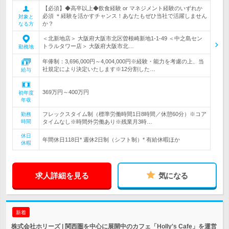
【必須】◆高卒以上◆飲食経験 or マネジメント経験のいずれか
必須 ＊経験を活かすチャンス！あなたもぜひ当社で活躍しません
対象と
か？
なる方
＜北新地店＞ 大阪府大阪市北区曽根崎新地1-1-49 ＜中之島セン
トラルタワー店＞ 大阪府大阪市北…
勤務地
年俸制：3,696,000円～4,004,000円※経験・能力を考慮の上、当
社規定により決定いたします※12分割した…
給与
369万円～400万円
初年度
年収
フレックスタイム制（標準労働時間1日8時間／休憩60分）※コア
勤務
時間
タイムなし※時間外労働あり※残業月3時…
休日
年間休日118日* 週休2日制（シフト制）* 有給休暇ほか
休暇
求人詳細を見る
気になる
新着
株式会社ホリーズ | 関西圏を中心に展開中のカフェ「Holly's Cafe」を運営