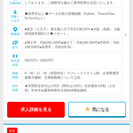
しております。ご経験等を鑑みて選考部署を決定いたします。
仕事内容
◆高専卒以上 ◆データ分析の実務経験（Python、TensorFlow、
対象と
PyTorchなど）
なる方
■東京（八王子） 東京都八王子市石川町2970 ■大阪（高槻） 大阪
府高槻市桜町1-2 ◆リモート…
勤務地
●博士卒：月給295,350円●修士了：月給265,550円●学部卒：月給
238,550円●高専卒：月給205,55…
給与
500万円～1000万円
初年度
年収
8：30～17：30（休憩60分）※フレックスタイム制、企画業務型
勤務
時間
裁量労働制、交替制勤務については別…
★年間所定休日は125日（閏年は126日）完全週休2日制（土日
休日
休暇
祝）年末年始夏期休暇年次有給休暇結婚休…
求人詳細を見る
気になる
新着