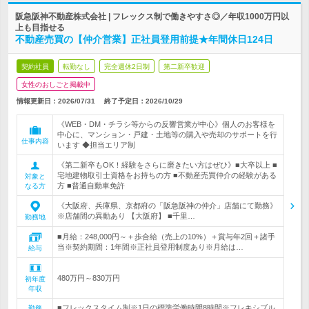
阪急阪神不動産株式会社 | フレックス制で働きやすさ◎／年収1000万円以
上も目指せる
不動産売買の【仲介営業】正社員登用前提★年間休日124日
契約社員
転勤なし
完全週休2日制
第二新卒歓迎
女性のおしごと掲載中
情報更新日：2026/07/31
終了予定日：
2026/10/29
《WEB・DM・チラシ等からの反響営業が中心》個人のお客様を
中心に、マンション・戸建・土地等の購入や売却のサポートを行
仕事内容
います ◆担当エリア制
《第二新卒もOK！経験をさらに磨きたい方はぜひ》■大卒以上 ■
宅地建物取引士資格をお持ちの方 ■不動産売買仲介の経験がある
対象と
方 ■普通自動車免許
なる方
《大阪府、兵庫県、京都府の「阪急阪神の仲介」店舗にて勤務》
※店舗間の異動あり 【大阪府】 ■千里…
勤務地
■月給：248,000円～＋歩合給（売上の10%）＋賞与年2回＋諸手
当※契約期間：1年間※正社員登用制度あり※月給は…
給与
480万円～830万円
初年度
年収
■フレックスタイム制※1日の標準労働時間8時間※フレキシブル
勤務