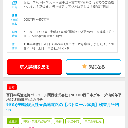
月給：20万円～30万円＋諸手当＋賞与年2回※これまでのご経験
やスキルを踏まえ、当社規定に基づき決定します※試用期間…
給与
300万円～450万円
初年度
年収
8：00 ～ 17：00（実働8：00時間勤務：休憩60分）※残業：月／
勤務
時間
10～15時間程度※繁忙期の…
# ◆年間休日120日（2024年1月に休日数を増やしました！）* 週
休日
休暇
休2日制（土日）※会社カレンダ…
求人詳細を見る
気になる
新着
西日本高速道路パトロール関西株式会社 | NEXCO西日本グループ/有給年平
均17.7日/賞与4.4カ月分
99％が未経験入社★高速道路の【パトロール隊員】残業月平均
9h
正社員
職種・業種未経験OK
急募
学歴不問
第二新卒歓迎