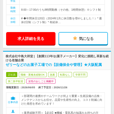
年収
勤務
8:00～17:00のうち8時間勤務（その他、1時間休憩）※シフト制
時間
# ◆年間休日120日（2024年1月に休日数を増やしました！）* 週
休日
休暇
休2日制（シフト制）* 有給休…
求人詳細を見る
気になる
株式会社中島大祥堂 | 【創業113年/お菓子メーカー】変化に挑戦し革新を続
ける老舗企業
ゼリーなどのお菓子工場での【設備保全や管理】★大阪配属
正社員
職種・業種未経験OK
急募
転勤なし
学歴不問
第二新卒歓迎
女性のおしごと掲載中
情報更新日：2026/06/05
終了予定日：
2026/11/26
＜部署間の連携やチームワークが何より重要＞生産設備の点検・
メンテナンスからお任せ。品質や生産性の向上、コスト削減に向
仕事内容
けた発想を求めています！
＜業界経験不問＞【必須】■機械・電気系の知識をお持ちの方