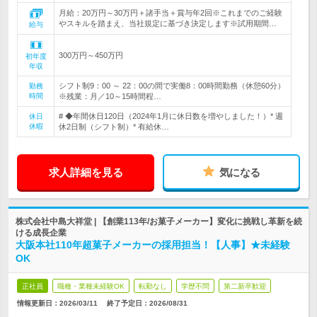
月給：20万円～30万円＋諸手当＋賞与年2回※これまでのご経験
やスキルを踏まえ、当社規定に基づき決定します※試用期間…
給与
300万円～450万円
初年度
年収
シフト制9：00 ～ 22：00の間で実働8：00時間勤務（休憩60分）
勤務
時間
※残業：月／10～15時間程…
# ◆年間休日120日（2024年1月に休日数を増やしました！）* 週
休日
休暇
休2日制（シフト制）* 有給休…
求人詳細を見る
気になる
株式会社中島大祥堂 | 【創業113年/お菓子メーカー】変化に挑戦し革新を続
ける成長企業
大阪本社110年超菓子メーカーの採用担当！【人事】★未経験
OK
正社員
職種・業種未経験OK
転勤なし
学歴不問
第二新卒歓迎
情報更新日：2026/03/11
終了予定日：
2026/08/31