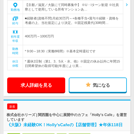
【京都／滋賀／大阪にて同時募集中】 ※U・Iターン歓迎 ※社員
寮として使用している所有マンションあ…
勤務地
■経験者(資格不問)月給30万円～+各種手当+賞与※経験・資格を
考慮の上、当社規定により決定。※固定残業代(30時間…
給与
400万円～1000万円
初年度
年収
勤務
* 9:00～18:30（実働8時間）※基本定時退社です
時間
* 週休2日制（第1、3、5火・水、他）※固定の休み以外に年間15
休日
休暇
日間希望休の取得可能(年度により異…
求人詳細を見る
気になる
新着
株式会社ホリーズ | 関西圏を中心に展開中のカフェ「Holly's Cafe」を運営
しています
《大阪》未経験OK！Holly'sCafeの【店舗管理】★年休118日