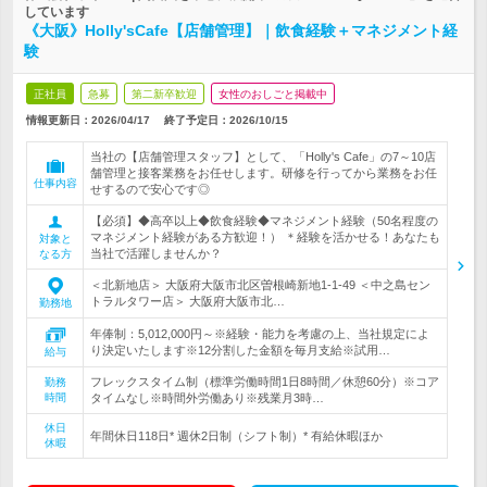
しています
《大阪》Holly'sCafe【店舗管理】｜飲食経験＋マネジメント経
験
正社員
急募
第二新卒歓迎
女性のおしごと掲載中
情報更新日：2026/04/17
終了予定日：
2026/10/15
当社の【店舗管理スタッフ】として、「Holly's Cafe」の7～10店
舗管理と接客業務をお任せします。研修を行ってから業務をお任
仕事内容
せするので安心です◎
【必須】◆高卒以上◆飲食経験◆マネジメント経験（50名程度の
マネジメント経験がある方歓迎！） ＊経験を活かせる！あなたも
対象と
当社で活躍しませんか？
なる方
＜北新地店＞ 大阪府大阪市北区曽根崎新地1-1-49 ＜中之島セン
トラルタワー店＞ 大阪府大阪市北…
勤務地
年俸制：5,012,000円～※経験・能力を考慮の上、当社規定によ
り決定いたします※12分割した金額を毎月支給※試用…
給与
フレックスタイム制（標準労働時間1日8時間／休憩60分）※コア
勤務
時間
タイムなし※時間外労働あり※残業月3時…
休日
年間休日118日* 週休2日制（シフト制）* 有給休暇ほか
休暇