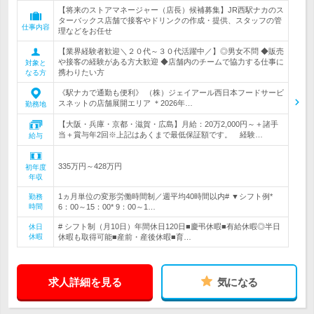
【将来のストアマネージャー（店長）候補募集】JR西駅ナカのス
ターバックス店舗で接客やドリンクの作成・提供、スタッフの管
仕事内容
理などをお任せ
【業界経験者歓迎＼２０代～３０代活躍中／】◎男女不問 ◆販売
や接客の経験がある方大歓迎 ◆店舗内のチームで協力する仕事に
対象と
携わりたい方
なる方
《駅ナカで通勤も便利》 （株）ジェイアール西日本フードサービ
スネットの店舗展開エリア ＊2026年…
勤務地
【大阪・兵庫・京都・滋賀・広島】月給：20万2,000円～＋諸手
当＋賞与年2回※上記はあくまで最低保証額です。 経験…
給与
335万円～428万円
初年度
年収
1ヵ月単位の変形労働時間制／週平均40時間以内# ▼シフト例*
勤務
時間
6：00～15：00* 9：00～1…
# シフト制（月10日）年間休日120日■慶弔休暇■有給休暇◎半日
休日
休暇
休暇も取得可能■産前・産後休暇■育…
求人詳細を見る
気になる