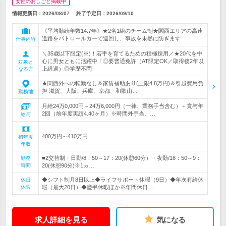
女性のおしごと掲載中
情報更新日：2026/08/07
終了予定日：
2026/09/10
《平均勤続年数14.7年》★2名1組のチーム制★関西エリアの高速
道路をパトロールカーで巡回し、事故を未然に防ぎます
仕事内容
＼35歳以下限定(※)！若手を育てるための積極採用／★20代を中
心に男女ともに活躍中！◎要普通免許（AT限定OK／取得後2年以
対象と
上経過）◎学歴不問
なる方
★関西外への転勤なし＆家賃補助あり(上限4.8万円)＆引越費用負
担 滋賀、大阪、兵庫、京都、和歌山…
勤務地
月給24万0,000円～24万6,000円（一律、業務手当含む）＋賞与年
2回（前年度実績4.40ヶ月）※時間外手当、…
給与
400万円～410万円
初年度
年収
■2交替制・日勤/8：50～17：20(休憩60分）・夜勤/16：50～9：
勤務
時間
20(休憩90分)※1ヵ…
◆シフト制月8日以上◆ライフサポート休暇（9日）◆年次有給休
休日
休暇
暇（最大20日）◆慶弔休暇ほか※年間休日…
求人詳細を見る
気になる