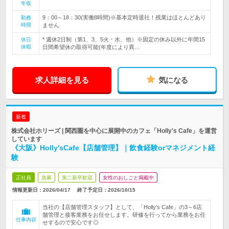
年収
9：00～18：30(実働8時間)※基本定時退社！残業はほとんどあり
勤務
時間
ません
* 週休2日制（第1、3、5火・水、他）※固定の休み以外に年間15
休日
休暇
日間希望休の取得可能(年度により異…
求人詳細を見る
気になる
新着
株式会社ホリーズ | 関西圏を中心に展開中のカフェ「Holly's Cafe」を運営
しています
《大阪》Holly'sCafe【店舗管理】｜飲食経験orマネジメント経
験
正社員
急募
第二新卒歓迎
女性のおしごと掲載中
情報更新日：2026/04/17
終了予定日：
2026/10/15
当社の【店舗管理スタッフ】として、「Holly's Cafe」の3～6店
舗管理と接客業務をお任せします。研修を行ってから業務をお任
仕事内容
せするので安心です◎