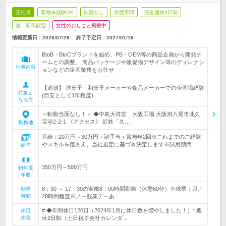
正社員
業種未経験OK
転勤なし
学歴不問
完全週休2日制
第二新卒歓迎
女性のおしごと掲載中
情報更新日：2026/07/28
終了予定日：
2027/01/18
BtoB・BtoCブランドを始め、PB・OEM等の商品企画から開発チ
ームとの調整、 商品パッケージや販促物デザイン等のディレクシ
仕事内容
ョンなどの企画業務をお任せ
【必須】 洋菓子・和菓子メーカーや食品メーカーでの企画職経験
対象と
(目安として1年程度)
なる方
＜転勤当面なし！＞ ◆中島大祥堂 大阪工場 大阪府八尾市北久
宝寺2-2-1 《アクセス》 近鉄「久…
勤務地
月給：20万円～30万円＋諸手当＋賞与年2回※これまでのご経験
やスキルを踏まえ、当社規定に基づき決定します※試用期間…
給与
350万円～500万円
初年度
年収
8：30 ～ 17：30の実働8：00時間勤務（休憩60分）※残業：月／
勤務
時間
20時間程度※ノー残業デーあ…
# ◆年間休日120日（2024年1月に休日数を増やしました！）* 週
休日
休暇
休2日制（土日祝※会社カレンダ…