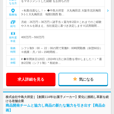
をマネジメントした経験 をお持ちの方
なる方
＜転勤当面なし！＞ ◆中島大祥堂 大丸梅田店 大阪市北区梅田
3-1-1 大丸梅田店 地階1階西 勤…
勤務地
月給：26万円～36万円＋諸手当＋賞与年2回※これまでのご経験
やスキルを踏まえ、当社規定に基づき決定します※試用期間…
給与
400万円～550万円
初年度
年収
シフト制9：00 ～ 22：00の間で実働8：00時間勤務（休憩60分）
勤務
時間
※残業：月／10～15時間程…
# ◆年間休日120日（2024年1月に休日数を増やしました！）* 週
休日
休暇
休2日制（シフト制）* 有給休…
求人詳細を見る
気になる
株式会社中島大祥堂 | 【創業114年/お菓子メーカー】変化に挑戦し革新を続
ける老舗企業
商品開発チームと協力し商品の新たな魅力を引き出す【商品企
画】