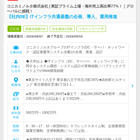
コニカミノルタ株式会社 | 東証プライム上場・海外売上高比率77%！｜グロ
ーバルに挑戦！
【社内SE】ITインフラ共通基盤の企画、導入、運用推進
正社員
業種未経験OK
完全週休2日制
リモートワーク可
情報更新日：2026/08/07
終了予定日：
2026/09/10
コニカミノルタグループのITインフラ(DC・サーバ・ネットワー
ク・認証基盤等システム全般)の企画、推進、設計
仕事内容
◆大卒以上 ◆ITインフラ（DC、サーバー、ネットワーク等）に
関するシステム構想・システム設計の実務経験／パブリッククラ
対象と
ウド上でのWeb開発経験
なる方
■東京サイト八王子 東京都八王子市石川町2970 ■浜松町ビルディ
ング 東京都港区芝浦1丁目1-1…
勤務地
●博士卒：月給295,350円●修士了：月給265,550円●学部卒：月給
238,550円※上記はあくまで2023年…
給与
500万円～1000万円
初年度
年収
8：30～17：10（休憩60分）※フレックスタイム制、企画業務型
勤務
時間
裁量労働制、交替制勤務については別…
★年間所定休日は125日（閏年は126日）完全週休2日制（土日
休日