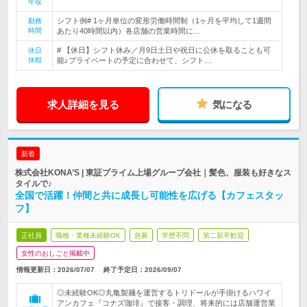
年収
シフト例# 1ヶ月単位の変形労働時間制（1ヶ月を平均して1週間
勤務
時間
あたり40時間以内）各店舗の営業時間に…
# 【休日】シフト休み／月9日土日や祝日に公休を取ることも可
休日
休暇
能♪プライベートの予定に合わせて、シフト…
求人詳細を見る
気になる
新着
株式会社KONA’S | 東証プライム上場グループ会社｜髪色、服装も好きなス
タイルで♪
全国で活躍！仲間と共に成長し可能性を広げる【カフェスタッ
フ】
正社員
職種・業種未経験OK
急募
学歴不問
第二新卒歓迎
女性のおしごと掲載中
情報更新日：2026/07/07
終了予定日：
2026/09/07
◎未経験OK◎丸亀製麺を運営するトリドールが手掛けるハワイ
アンカフェ『コナズ珈琲』で接客・調理、将来的には店舗運営業