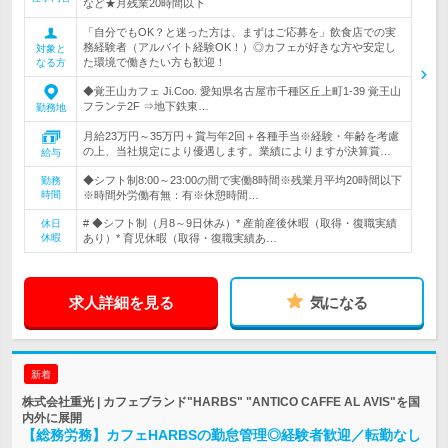
など★月残業20時間以下
「自分でもOK？と迷った方は、まずはご応募を」飲食店での実
務経験者（アルバイト経験OK！）◎カフェが好きな方や安定し
対象と
た環境で働きたい方も歓迎！
なる方
◆覚王山カフェ Ji.Coo. 愛知県名古屋市千種区丘上町1-39 覚王山
フランテ2F ⇒地下鉄東…
勤務地
月給23万円～35万円＋賞与年2回＋各種手当※経験・年齢を考慮
の上、当社規定により優遇します。業績によりますが決算賞…
給与
◆シフト制8:00～23:00の間で実働8時間※残業月平均20時間以下
勤務
時間
※時間外労働有無：有※休憩時間…
# ◆シフト制（月8～9日休み）* 産前産後休暇（取得・復職実績
休日
休暇
あり）* 育児休暇（取得・復職実績あ…
求人詳細を見る
気になる
新着
株式会社重光 | カフェブランド"HARBS" "ANTICO CAFFE AL AVIS"を国
内外に展開
【総務労務】カフェHARBSの勤怠管理◎経験者歓迎／転勤なし