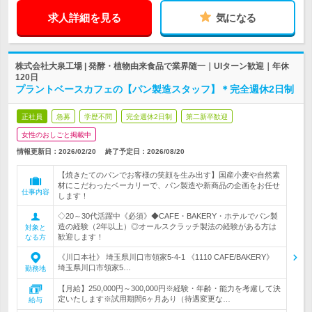
求人詳細を見る
気になる
株式会社大泉工場 | 発酵・植物由来食品で業界随一｜UIターン歓迎｜年休
120日
プラントベースカフェの【パン製造スタッフ】＊完全週休2日制
正社員
急募
学歴不問
完全週休2日制
第二新卒歓迎
女性のおしごと掲載中
情報更新日：2026/02/20
終了予定日：
2026/08/20
【焼きたてのパンでお客様の笑顔を生み出す】国産小麦や自然素
材にこだわったベーカリーで、パン製造や新商品の企画をお任せ
仕事内容
します！
◇20～30代活躍中《必須》◆CAFE・BAKERY・ホテルでパン製
造の経験（2年以上）◎オールスクラッチ製法の経験がある方は
対象と
歓迎します！
なる方
《川口本社》 埼玉県川口市領家5-4-1 《1110 CAFE/BAKERY》
埼玉県川口市領家5…
勤務地
【月給】250,000円～300,000円※経験・年齢・能力を考慮して決
定いたします※試用期間6ヶ月あり（待遇変更な…
給与