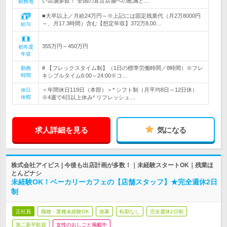
い店舗多数！ 全国の直営店舗への配属と…
勤務地
■大卒以上／月給24万円～※上記には固定残業代（月2万8000円
～、月17.3時間）含む【想定年収】372万8,00…
給与
355万円～450万円
初年度
年収
# 【フレックスタイム制】（1日の標準労働時間／8時間）※フレ
勤務
時間
キシブルタイム6:00～24:00※コ…
＜年間休日119日（本部）＞* シフト制（月平均8日～12日休）
休日
休暇
※4週で4日以上休み* リフレッシュ…
求人詳細を見る
気になる
株式会社アイビス | 今後も出店計画が多数！｜未経験スタートOK｜残業ほ
とんどナシ
未経験OK！ベーカリーカフェの【店舗スタッフ】★完全週休2日
制
正社員
職種・業種未経験OK
急募
転勤なし
完全週休2日制
第二新卒歓迎
女性のおしごと掲載中