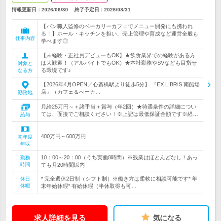
情報更新日：2026/06/30
終了予定日：
2026/08/31
【パン職人監修のベーカリーカフェでメニュー開発にも携われ
る！】ホール・キッチンを担い、売上管理や育成など運営全般も
仕事内容
学べます◎
【未経験・正社員デビューもOK】★飲食業界での経験がある方
は大歓迎！（アルバイトでもOK）★本社勤務やSVなども目指せ
対象と
る環境です♪
なる方
【2026年4月OPEN／心斎橋駅より徒歩5分】 『EX LIBRIS 南船場
店』（カフェ＆べーカ…
勤務地
月給25万円～＋諸手当＋賞与（年2回）★待遇条件の詳細につい
ては、面接でご相談ください！※上記は最低保証金額です※経…
給与
400万円～600万円
初年度
年収
10：00～20：00（うち実働8時間）※残業はほとんどなし！あっ
勤務
時間
ても月20時間以内
* 完全週休2日制（シフト制）※働き方は柔軟に相談可能です* 年
休日
休暇
末年始休暇* 有給休暇（半休取得も可…
求人詳細を見る
気になる