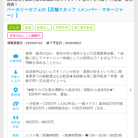
自由！
ベーカリーカフェの【店舗スタッフ（メンバー・マネージャ
ー）】
正社員
急募
転勤なし
学歴不問
第二新卒歓迎
女性のおしごと掲載中
情報更新日：2026/07/22
終了予定日：
2026/08/27
接客・販売のほか、発注や売り場作りなどの店舗業務全般。＊経
験に応じてマネージャー候補としての採用も◎＊まずはブランド
仕事内容
理解を深めることから♪
必須条件はないんです！パンが好き・接客が好きという方に♪飲
食業界での経験者はなお歓迎★未経験＆第二新卒歓迎＊学歴・経
対象と
験不問＊正社員デビューも
なる方
.*★駅チカ◎久屋大通駅から徒歩3分／栄駅から徒歩6分★*.
「ESPRIT NAGOYA」 愛知…
勤務地
＜月収例＞◎28万円（入社2年目／一般クラス）基本給23万円残
業手当5万円（30時間相当分）◎30万3000円（主任…
給与
300万円～460万円
初年度
年収
シフト制（実働8時間）＜勤務時間例＞◆7:00～16:00（休憩1時
勤務