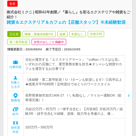
新着
株式会社ミクニ | 昭和42年創業／『暮らし』を彩るエクステリアや雑貨をご
紹介！
雑貨＆エクステリア＆カフェの【店舗スタッフ】※未経験歓迎
正社員
職種・業種未経験OK
急募
転勤なし
学歴不問
第二新卒歓迎
女性のおしごと掲載中
情報更新日：2026/08/04
終了予定日：
2026/10/05
当社が運営する『エクステリアマート』『coffeeハウスはな花』
いずれかの店舗にて、運営業務全般を担当★オシャレな雑貨やカ
仕事内容
フェを運営するお仕事です
《未経験・第二新卒歓迎！U・Iターンも歓迎します》◎高卒以上
対象と
★残業月平均5時間！定時退社でゆとりのワークスタイル
なる方
長野県東御市加沢1406-27 《＼ 転勤なし ／マイカー通勤OK（駐
車場完備）》
勤務地
月給22万円～35万円（一律手当含む）【月収例】月収25万円／経
験3年・諸手当含む※経験、資格、能力等を考慮の上、優…
給与
320万円～550万円
初年度
年収