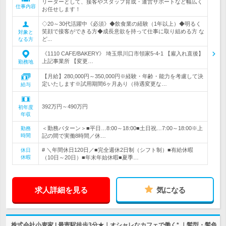
リーダーとして、接客やスタッフ育成・運営サポートなど幅広く
仕事内容
お任せします！
◇20～30代活躍中《必須》◆飲食業の経験（1年以上）◆明るく
笑顔で接客ができる方◆成長意欲を持って仕事に取り組める方 な
対象と
ど...
なる方
《1110 CAFE/BAKERY》 埼玉県川口市領家5-4-1 【雇入れ直後】
上記事業所 【変更…
勤務地
【月給】280,000円～350,000円※経験・年齢・能力を考慮して決
定いたします※試用期間6ヶ月あり（待遇変更な…
給与
392万円～490万円
初年度
年収
＜勤務パターン＞■平日…8:00～18:00■土日祝…7:00～18:00※上
勤務
時間
記の間で実働8時間／休…
# ＼年間休日120日／■完全週休2日制（シフト制）■有給休暇
休日
休暇
（10日～20日）■年末年始休暇■夏季…
求人詳細を見る
気になる
株式会社小麦家 | 最寄駅徒歩3分★｜オシャレなカフェで働く*.｜髪型・髪色