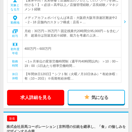
【業界不問！充実研修で店舗経営のプロとしてのノウハウを身に
付ける！】＜必須＞高卒以上／店舗管理経験／店長経験／マネジ
対象と
メント経験
なる方
メディアカフェポパイなんば本店：大阪府大阪市浪速区難波中2
－2－18 店舗内のスタッフ構成：店長＋…
勤務地
月給：30万円～35万円└ 固定残業代20時間分95,000円～を含む／
月 超過分は別途支給※経験、能力を考慮の上決…
給与
400万円～600万円
初年度
年収
＜1ヶ月単位の変形労働時間制（週平均40時間以内） ＞10：00～
勤務
時間
19：00（1日あたり標準労働時間…
【年間休日120日】* シフト制（火曜／月10日休み）* 有給休暇：
休日
休暇
有（10～20日）※長期有給休暇…
求人詳細を見る
気になる
新着
株式会社辰馬コーポレーション | 京料理の伝統を継承し、「食」の愉しみを
デザインする企業