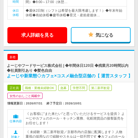
時間
間）◆8:00～17:00（休憩…
◆週休2日制（シフトは希望を最大限考慮します！）◆年末年始
休日
休暇
休暇◆有給休暇◆慶弔休暇◆育児・産前産後休…
求人詳細を見る
気になる
新着
よーじやフードサービス株式会社 | ◆年間休日120日 ◆残業月20時間以内
◆社員割引あり ◆髪色自由
よーじや新業態◇カフェ×コスメ融合型店舗の【 運営スタッフ 】
正社員
職種・業種未経験OK
急募
学歴不問
第二新卒歓迎
女性のおしごと掲載中
情報更新日：2026/07/31
終了予定日：
2026/10/01
《 お客様に”また来たい”と思っていただけるサービスを提供 》よ
ーじやカフェのホール・キッチン業務、化粧雑貨品の接客販売を
仕事内容
お任せします！
《 未経験・第二新卒歓迎／京都市内の店舗に配属します 》人物
重視の採用なので経験やスキルは一切不問です ◆カフェのホール
対象と