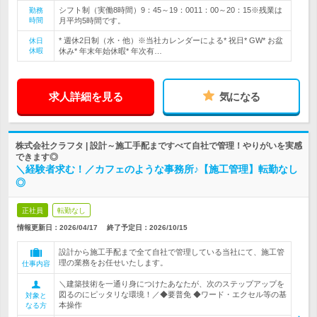
シフト制（実働8時間）9：45～19：0011：00～20：15※残業は
勤務
時間
月平均5時間です。
* 週休2日制（水・他）※当社カレンダーによる* 祝日* GW* お盆
休日
休暇
休み* 年末年始休暇* 年次有…
求人詳細を見る
気になる
株式会社クラフタ | 設計～施工手配まですべて自社で管理！やりがいを実感
できます◎
＼経験者求む！／カフェのような事務所♪【施工管理】転勤なし
◎
正社員
転勤なし
情報更新日：2026/04/17
終了予定日：
2026/10/15
設計から施工手配まで全て自社で管理している当社にて、施工管
理の業務をお任せいたします。
仕事内容
＼建築技術を一通り身につけたあなたが、次のステップアップを
図るのにピッタリな環境！／◆要普免 ◆ワード・エクセル等の基
対象と
本操作
なる方