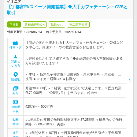
イオニア
【宇都宮市/スイーツ開発営業】◆大手カフェチェーン・CVSと
取引
正社員
業種未経験OK
転勤なし
第二新卒歓迎
情報更新日：2026/07/24
終了予定日：
2027/01/14
【商品企画から携われる】大手カフェ・外食チェーン・CVSなど
を中心に、冷凍スイーツの提案営業をお任せします。
仕事内容
＼経験を活かして活躍できる／◆食品関係の法人営業経験がある
対象と
方を歓迎いたします！
なる方
＜本社＞ 栃木県宇都宮市川田町965 ＜東京事務所＞ 東京都／五
反田 ★マイカー通勤OK ★転勤な…
勤務地
月給300,000円～※経験・能力に応じて決定します。※固定残業
代72,000円～（40時間/月）を含みます。超過分…
給与
420万円～500万円
初年度
年収
# 1年単位の変形労働時間制※週平均37.25時間＜標準的な労働時
勤務
時間
間帯＞9:00～18:00（実働7…
# ＜年間休日：107日＞土日夏季4日年末年始5日有給：半年経過
休日