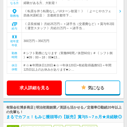
経験がある方、大歓迎！
なる方
《 転居を伴う転勤なし／UIターン歓迎！ 》 〈 よーじやカフェ
四条河原町店 〉 京都府京都市下…
勤務地
《 店長候補 》月給25万円～ + 諸手当（交通費など）+ 賞与年2回
《 運営スタッフ 》月給21万円～ + 諸手当…
給与
300万円～350万円
初年度
年収
# シフト勤務になります（実働8時間／休憩60分）# 《 シフト例
勤務
時間
》■09：00～18：00■13…
# ☆★年間休日120日★☆⇒年休120日+有給取得義務5日＝年間
休日
休暇
125日以上のお休みがあります■シ…
求人詳細を見る
気になる
有限会社博多商店 | 明治初期創業／英語も活かせる／定着率◎勤続20年以上
の先輩も！
まるでカフェ！もみじ饅頭等の【販売】賞与5～7ヵ月★未経験◎