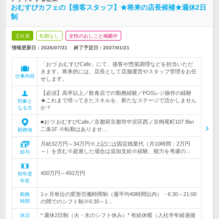
おむすびカフェの【接客スタッフ】★将来の店長候補★週休2日
制
正社員
転勤なし
女性のおしごと掲載中
情報更新日：2026/07/31
終了予定日：
2027/01/21
「おづ おむすびCafe」にて、接客や惣菜調理などを担当いただ
きます。将来的には、店長として店舗運営やスタッフ管理をお任
仕事内容
せします。
【必須】高卒以上／飲食店での勤務経験／POSレジ操作の経験
★これまで培ってきたスキルを、新たなステージで活かしません
対象と
か？
なる方
■おづ おむすびCafe／京都府京都市中京区西ノ京栂尾町107 Bivi
二条1F ※転勤はありませ…
勤務地
月給32万円～34万円※上記には固定残業代（月10時間：2万円
～）を含む※超過した場合は追加支給※経験、能力を考慮の…
給与
400万円～450万円
初年度
年収
1ヶ月単位の変形労働時間制（週平均40時間以内）・6:30～21:00
勤務
時間
の間でのシフト制※6:30～1…
* 週休2日制（火・水のシフト休み）* 有給休暇（入社半年経過後
休日