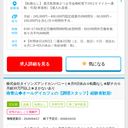
【転勤なし】 鹿児島県南さつま市金峰町尾下2411-5 マイカー通
勤：可(駐車場有) 【雇入れ直後…
勤務地
月給：245,000円～400,000円固定残業代45時間分：60,000円～
100,000円を含む/月※時間外手当…
給与
8:00~17:00(所定労働時間8時間)休憩時間：60分時間外労働有無:
勤務
時間
有※月平均40時間
# 【年間休日105日】◇週休2日制（土、日、祝日）※日・祝合わ
休日
休暇
せ月に8~9日の休み◇有給休暇：有(…
求人詳細を見る
気になる
株式会社タイソンズアンドカンパニー | ★月9日休み☆転勤なし★駅チカ☆
月給30万円以上★まかないあり
南青山◆オールデイカフェの【調理スタッフ】経験者歓迎!
正社員
急募
転勤なし
学歴不問
第二新卒歓迎
女性のおしごと掲載中
情報更新日：2026/04/17
終了予定日：
2026/10/15