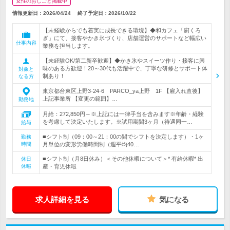
女性のおしごと掲載中
情報更新日：2026/04/24
終了予定日：
2026/10/22
【未経験からでも着実に成長できる環境】◆和カフェ「廚くろ
ぎ」にて、接客やかき氷づくり、店舗運営のサポートなど幅広い
仕事内容
業務を担当します。
【未経験OK/第二新卒歓迎】◆かき氷やスイーツ作り・接客に興
味のある方歓迎！20～30代も活躍中で、丁寧な研修とサポート体
対象と
制あり！
なる方
東京都台東区上野3-24-6 PARCO_ya上野 1F 【雇入れ直後】
上記事業所 【変更の範囲】…
勤務地
月給：272,850円～※上記には一律手当を含みます※年齢・経験
を考慮して決定いたします。※試用期間3ヶ月（待遇同一…
給与
■シフト制（09：00～21：00の間でシフトを決定します）・1ヶ
勤務
時間
月単位の変形労働時間制（週平均40…
■シフト制（月8日休み）＜その他休暇について＞* 有給休暇* 出
休日
休暇
産・育児休暇
求人詳細を見る
気になる