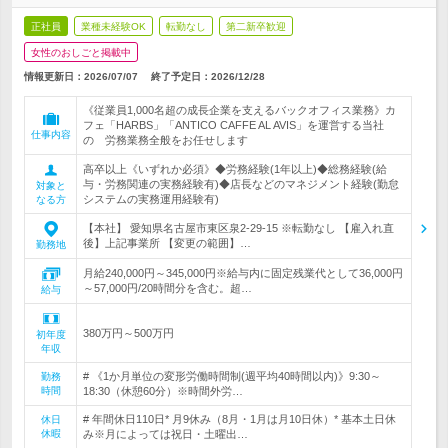
正社員
業種未経験OK
転勤なし
第二新卒歓迎
女性のおしごと掲載中
情報更新日：2026/07/07
終了予定日：
2026/12/28
《従業員1,000名超の成長企業を支えるバックオフィス業務》カ
フェ「HARBS」「ANTICO CAFFE AL AVIS」を運営する当社
仕事内容
の 労務業務全般をお任せします
高卒以上《いずれか必須》◆労務経験(1年以上)◆総務経験(給
与・労務関連の実務経験有)◆店長などのマネジメント経験(勤怠
対象と
システムの実務運用経験有)
なる方
【本社】 愛知県名古屋市東区泉2-29-15 ※転勤なし 【雇入れ直
後】上記事業所 【変更の範囲】…
勤務地
月給240,000円～345,000円※給与内に固定残業代として36,000円
～57,000円/20時間分を含む。超…
給与
380万円～500万円
初年度
年収
# 《1か月単位の変形労働時間制(週平均40時間以内)》9:30～
勤務
時間
18:30（休憩60分）※時間外労…
# 年間休日110日* 月9休み（8月・1月は月10日休）* 基本土日休
休日
休暇
み※月によっては祝日・土曜出…