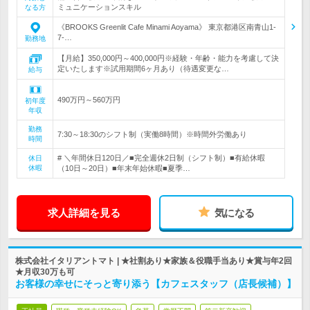
ミュニケーションスキル
なる方
《BROOKS Greenlit Cafe Minami Aoyama》 東京都港区南青山1-
7-…
勤務地
【月給】350,000円～400,000円※経験・年齢・能力を考慮して決
定いたします※試用期間6ヶ月あり（待遇変更な…
給与
490万円～560万円
初年度
年収
勤務
7:30～18:30のシフト制（実働8時間）※時間外労働あり
時間
# ＼年間休日120日／■完全週休2日制（シフト制）■有給休暇
休日
休暇
（10日～20日）■年末年始休暇■夏季…
求人詳細を見る
気になる
株式会社イタリアントマト | ★社割あり★家族＆役職手当あり★賞与年2回
★月収30万も可
お客様の幸せにそっと寄り添う【カフェスタッフ（店長候補）】