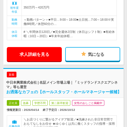
350万円～420万円
初年度
年収
＜勤務パターン＞■平日…9:00～18:00■土日祝…7:00～18:00※実
勤務
時間
働8時間／休憩60分の…
# ＼年間休日120日／■完全週休2日制（休日はシフト制）■有給休
休日
休暇
暇（10日～20日）■年末年始休暇…
求人詳細を見る
気になる
新着
中日本興業株式会社 | 名証メイン市場上場｜「ミッドランドスクエアシネ
マ」等も運営
お洒落なカフェの【ホールスタッフ・ホールマネージャー候補】
正社員
急募
学歴不問
第二新卒歓迎
女性のおしごと掲載中
情報更新日：2026/04/14
終了予定日：
2026/10/12
＼お店づくりに繋がるアイデア歓迎／■洗練された非日常空間で
おもてなしをお任せ ★ゆくゆくは共に働くスタッフの指導・採用
仕事内容