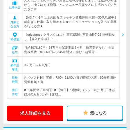
大人気カフェのキッチン業務全般をお任せします。仕込みや発注
から、ゆくゆくは季節ごとのメニュー考案などにも携わっていた
仕事内容
だきます
【[必須]◎1年以上の飲食店キッチン業務経験※20～30代活躍中】
前向きに仕事に取り組める方★コミュニケーションを取って業務
対象と
を行える方★
なる方
《crisscross クリスクロス》 東京都港区南青山5-7-28 ※転勤な
し 【雇入れ直後】上…
勤務地
月給30万160円～35万円※試用期間6ヶ月（待遇変更なし）※固
定残業代（81,660円～／45時間分）含む。超過分…
給与
365万円～430万円
初年度
年収
# 《シフト制》実働：7:00～21:00の間で8時間休憩：60分時間外
勤務
時間
労働有無：有
# 《年間休日109日》# 【休日】* 週休制（シフト制)* 月9日休み
休日
休暇
(2月のみ月8日)# 【休暇…
求人詳細を見る
気になる