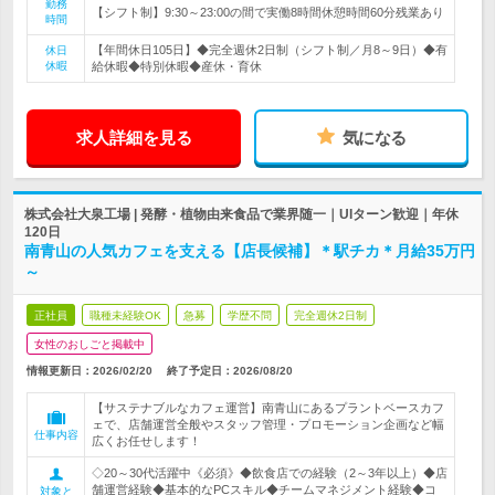
勤務
【シフト制】9:30～23:00の間で実働8時間休憩時間60分残業あり
時間
【年間休日105日】◆完全週休2日制（シフト制／月8～9日）◆有
休日
休暇
給休暇◆特別休暇◆産休・育休
求人詳細を見る
気になる
株式会社大泉工場 | 発酵・植物由来食品で業界随一｜UIターン歓迎｜年休
120日
南青山の人気カフェを支える【店長候補】＊駅チカ＊月給35万円
～
正社員
職種未経験OK
急募
学歴不問
完全週休2日制
女性のおしごと掲載中
情報更新日：2026/02/20
終了予定日：
2026/08/20
【サステナブルなカフェ運営】南青山にあるプラントベースカフ
ェで、店舗運営全般やスタッフ管理・プロモーション企画など幅
仕事内容
広くお任せします！
◇20～30代活躍中《必須》◆飲食店での経験（2～3年以上）◆店
舗運営経験◆基本的なPCスキル◆チームマネジメント経験◆コ
対象と