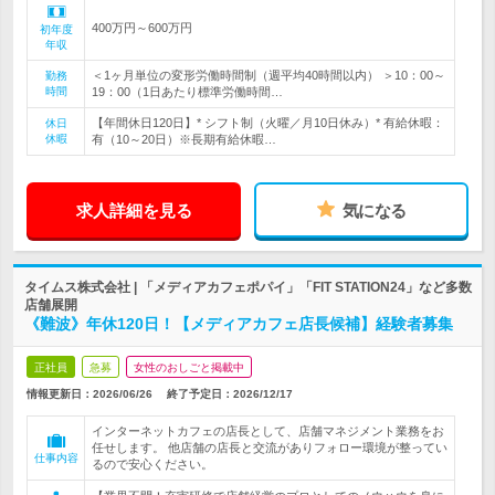
400万円～600万円
初年度
年収
＜1ヶ月単位の変形労働時間制（週平均40時間以内） ＞10：00～
勤務
時間
19：00（1日あたり標準労働時間…
【年間休日120日】* シフト制（火曜／月10日休み）* 有給休暇：
休日
休暇
有（10～20日）※長期有給休暇…
求人詳細を見る
気になる
タイムス株式会社 | 「メディアカフェポパイ」「FIT STATION24」など多数
店舗展開
《難波》年休120日！【メディアカフェ店長候補】経験者募集
正社員
急募
女性のおしごと掲載中
情報更新日：2026/06/26
終了予定日：
2026/12/17
インターネットカフェの店長として、店舗マネジメント業務をお
任せします。 他店舗の店長と交流がありフォロー環境が整ってい
仕事内容
るので安心ください。