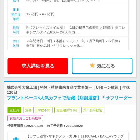
～、月17.3時間）含む【想定年収】372万8,00…
給与
355万円～450万円
初年度
年収
# 【フレックスタイム制】（1日の標準労働時間／8時間）※フレ
勤務
時間
キシブルタイム6:00～24:00※コ…
＜年間休日119日（本部）＞* シフト制（月平均8日～12日休）
休日
休暇
※4週4日休み以上* リフレッシュ休…
求人詳細を見る
気になる
株式会社大泉工場 | 発酵・植物由来食品で業界随一｜UIターン歓迎｜年休
120日
プラントベース×人気カフェで活躍【店舗運営】＊サブリーダー
正社員
急募
学歴不問
完全週休2日制
第二新卒歓迎
女性のおしごと掲載中
情報更新日：2026/02/20
終了予定日：
2026/08/20
【カフェ運営×マネジメント力UP】1110CAFE / BAKERYでサブ