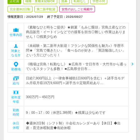
正社員
職種・業種未経験OK
急募
転勤なし
学歴不問
完全週休2日制
第二新卒歓迎
女性のおしごと掲載中
情報更新日：2026/07/29
終了予定日：
2026/08/27
《素敵なひと時をご提供》★銘菓「もみじ饅頭」宮島土産などの
商品販売・イートインなどでの接客を担当◎難しい作業はありま
仕事内容
せん！◎残業少なめ
《未経験・第二新卒大歓迎！フランクな関係性も魅力♪》学歴不
問★「宮島で働きたい」「食べるのが好き」「英語勉強したい」
対象と
という方にぴったり！
なる方
《職場は宮島！転勤なし》 ★広島市・廿日市市・大竹市から通っ
ているスタッフも多数！ ■広島県廿日市…
勤務地
日給7,900円以上（一律食事補助1日600円を含む）＋諸手当モデ
ル月収月収19万9,600円＋諸手当※定期昇給あり…
給与
300万円～450万円
初年度
年収
勤務
9：00～17：00（休憩1.3時間）★残業は少なめです
時間
◆週休2日制（シフト制）※会社カレンダーあり【休日】◆出
休日
休暇
産・育児休暇制度◆有給休暇