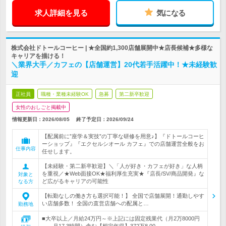
求人詳細を見る
気になる
株式会社ドトールコーヒー | ★全国約1,300店舗展開中★店長候補★多様な
キャリアを描ける！
＼業界大手／カフェの【店舗運営】20代若手活躍中！★未経験歓
迎
正社員
職種・業種未経験OK
急募
第二新卒歓迎
女性のおしごと掲載中
情報更新日：2026/08/05
終了予定日：
2026/09/24
【配属前に”座学＆実技”の丁寧な研修を用意♪】『ドトールコーヒ
ーショップ』『エクセルシオール カフェ』での店舗運営全般をお
仕事内容
任せします。
【未経験・第二新卒歓迎】＼「人が好き・カフェが好き」な人柄
を重視／★Web面接OK★福利厚生充実★『店長/SV/商品開発』な
対象と
ど広がるキャリアの可能性
なる方
【転勤なしの働き方も選択可能！】 全国で店舗展開！通勤しやす
い店舗多数！ 全国の直営店舗への配属と…
勤務地
■大卒以上／月給24万円～※上記には固定残業代（月2万8000円