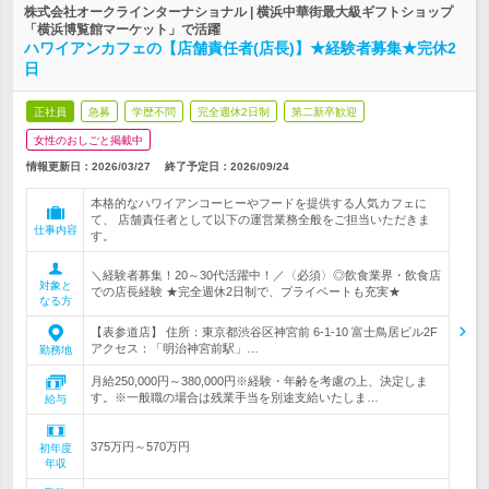
株式会社オークラインターナショナル | 横浜中華街最大級ギフトショップ
「横浜博覧館マーケット」で活躍
ハワイアンカフェの【店舗責任者(店長)】★経験者募集★完休2
日
正社員
急募
学歴不問
完全週休2日制
第二新卒歓迎
女性のおしごと掲載中
情報更新日：2026/03/27
終了予定日：
2026/09/24
本格的なハワイアンコーヒーやフードを提供する人気カフェに
て、 店舗責任者として以下の運営業務全般をご担当いただきま
仕事内容
す。
＼経験者募集！20～30代活躍中！／〈必須〉◎飲食業界・飲食店
対象と
での店長経験 ★完全週休2日制で、プライベートも充実★
なる方
【表参道店】 住所：東京都渋谷区神宮前 6-1-10 富士鳥居ビル2F
アクセス：「明治神宮前駅」…
勤務地
月給250,000円～380,000円※経験・年齢を考慮の上、決定しま
す。※一般職の場合は残業手当を別途支給いたしま…
給与
375万円～570万円
初年度
年収