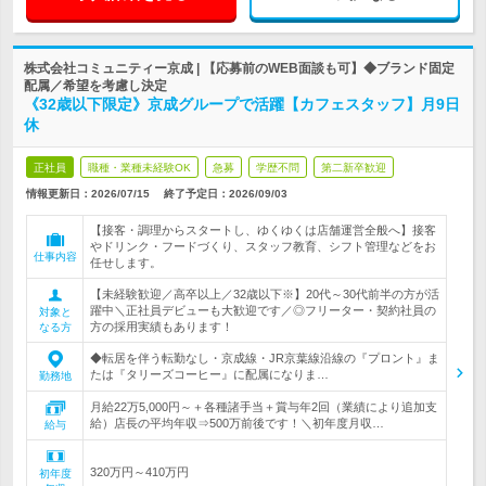
株式会社コミュニティー京成 | 【応募前のWEB面談も可】◆ブランド固定
配属／希望を考慮し決定
《32歳以下限定》京成グループで活躍【カフェスタッフ】月9日
休
正社員
職種・業種未経験OK
急募
学歴不問
第二新卒歓迎
情報更新日：2026/07/15
終了予定日：
2026/09/03
【接客・調理からスタートし、ゆくゆくは店舗運営全般へ】接客
やドリンク・フードづくり、スタッフ教育、シフト管理などをお
仕事内容
任せします。
【未経験歓迎／高卒以上／32歳以下※】20代～30代前半の方が活
躍中＼正社員デビューも大歓迎です／◎フリーター・契約社員の
対象と
方の採用実績もあります！
なる方
◆転居を伴う転勤なし・京成線・JR京葉線沿線の『プロント』ま
たは『タリーズコーヒー』に配属になりま…
勤務地
月給22万5,000円～＋各種諸手当＋賞与年2回（業績により追加支
給）店長の平均年収⇒500万前後です！＼初年度月収…
給与
320万円～410万円
初年度