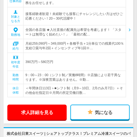
仕事内容
務をお任せします。
接客経験者歓迎！未経験でも接客にチャレンジしたい方はぜひご
対象と
応募ください！20～30代活躍中！
なる方
全国の各店舗 ★入社直後の配属先は希望を考慮します！ 「スタ
ートは無理なく始めたい！」 「最初の配…
勤務地
月給259,090円～349,000円＋各種手当＋1分単位での残業代100％
支給◎賞与年2回＋インセンティブ年1回※…
給与
390万円～580万円
初年度
年収
9：00～23：00（シフト制／実働8時間）※店舗により若干異な
勤務
時間
ります。※深夜営業はありません。※勤…
＜年間休日113日＞■シフト制（月9～10日、2月のみ月7日）＋そ
休日
休暇
の他会社指定日※月間の所定労働日数…
求人詳細を見る
気になる
株式会社日東スイーツ | シェアトップクラス！プレミアム冷凍スイーツのパ