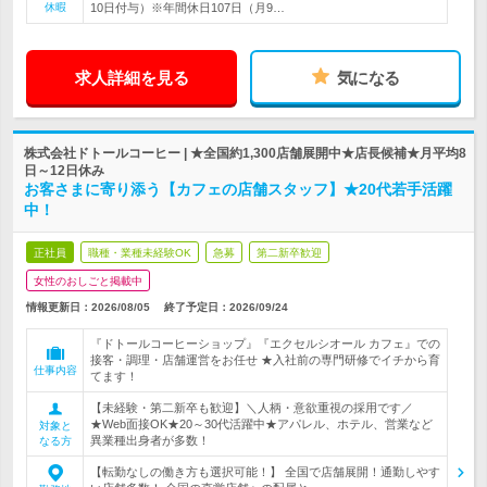
休暇
10日付与）※年間休日107日（月9…
求人詳細を見る
気になる
株式会社ドトールコーヒー | ★全国約1,300店舗展開中★店長候補★月平均8
日～12日休み
お客さまに寄り添う【カフェの店舗スタッフ】★20代若手活躍
中！
正社員
職種・業種未経験OK
急募
第二新卒歓迎
女性のおしごと掲載中
情報更新日：2026/08/05
終了予定日：
2026/09/24
『ドトールコーヒーショップ』『エクセルシオール カフェ』での
接客・調理・店舗運営をお任せ ★入社前の専門研修でイチから育
仕事内容
てます！
【未経験・第二新卒も歓迎】＼人柄・意欲重視の採用です／
★Web面接OK★20～30代活躍中★アパレル、ホテル、営業など
対象と
異業種出身者が多数！
なる方
【転勤なしの働き方も選択可能！】 全国で店舗展開！通勤しやす