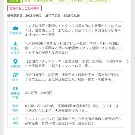
正社員
職種・業種未経験OK
急募
学歴不問
第二新卒歓迎
女性のおしごと掲載中
情報更新日：2026/06/30
終了予定日：
2026/09/28
＜まずは接客・調理などスタッフの基本的なお仕事から＞ゆくゆ
くは、運営側として「あたたかいお店づくり」をお任せ◎研修＆
仕事内容
本社のサポート充実
＼未経験OK／業界＆正社員デビュー歓迎！学歴・年齢・転職回
数・ブランク不問★20代～50代男女スタッフ活躍中！人が喜ぶこ
対象と
とをするのが好きな方必見◎
なる方
【全国のイタリアントマト直営店舗】 西友二俣川店、小田急マル
シェ伊勢原店、川越アトレマルヒロ店、東…
勤務地
月給21.8万円～30万円＋通勤手当＋時間外手当＋賞与年2回※あ
くまで上記は、最低保証額になり、経験・能力・年齢を考…
給与
330万円～420万円
初年度
年収
6：30～22：30の内、実働8時間★営業時間に準じ、シフトによ
勤務
時間
り決定いたします。★深夜業務はありま…
◇シフトにより決定（隔週休二日）◇年次有給休暇◇慶弔休暇◇
休日
休暇
産前産後・育児休暇◇誕生日休暇（誕生月に1…