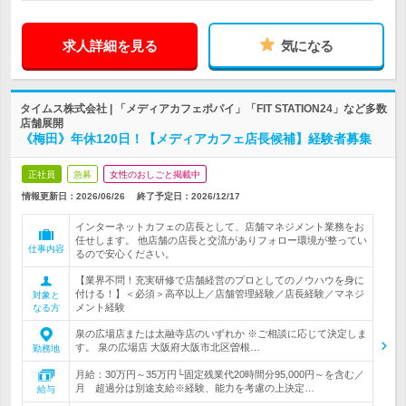
求人詳細を見る
気になる
タイムス株式会社 | 「メディアカフェポパイ」「FIT STATION24」など多数
店舗展開
《梅田》年休120日！【メディアカフェ店長候補】経験者募集
正社員
急募
女性のおしごと掲載中
情報更新日：2026/06/26
終了予定日：
2026/12/17
インターネットカフェの店長として、店舗マネジメント業務をお
任せします。 他店舗の店長と交流がありフォロー環境が整ってい
仕事内容
るので安心ください。
【業界不問！充実研修で店舗経営のプロとしてのノウハウを身に
付ける！】＜必須＞高卒以上／店舗管理経験／店長経験／マネジ
対象と
メント経験
なる方
泉の広場店または太融寺店のいずれか ※ご相談に応じて決定しま
す。 泉の広場店 大阪府大阪市北区曽根…
勤務地
月給：30万円～35万円└固定残業代20時間分95,000円～を含む／
月 超過分は別途支給※経験、能力を考慮の上決定…
給与