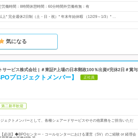
:00所定労働時間：8時間休憩時間：60分時間外労働有無：有
以上* 完全週休2日制（土・日・祝）* 年末年始休暇 （12/29～1/3）* …
気になる
サービス株式会社 | ＃東証P上場の日本郵政100％出資#完休2日＃賞与
BPOプロジェクトメンバー】
正社員
第二新卒歓迎
ロジェクトメンバーとして、各種シェアードサービスやその他業務をご担当いただ
【必須】◆BPOセンター・コールセンターにおける運営（SV）のご経験 or 経理会