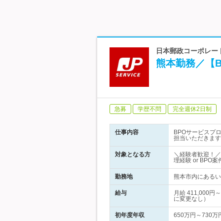
日本郵政コーポレート
熊本勤務／【
急募
学歴不問
完全週休2日制
仕事内容
BPOサービスプ
担当いただきます
対象となる方
＼経験者歓迎！／
理経験 or BP
勤務地
熊本市内にあるい
給与
月給 411,00
に変更なし）
初年度年収
650万円～730万