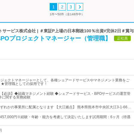
1
2
3
1件〜50件（全148件中）
サービス株式会社 | ＃東証P上場の日本郵政100％出資#完休2日＃賞与
BPOプロジェクトマネージャー（管理職】
正社員
ロジェクトマネージャーとして、各種シェアードサービスやマネジメント業務をご
 ★管理職としての採用です！
【必須】◆組織マネジメント経験 ◆シェアードサービス・BPOサービスの運営管
O案件に関する実務経験
ずれかの事業所に配属となります 【大江拠点】 熊本県熊本市中央区大江3-1-66…
0円～457,000円※経験・年齢・能力を考慮して決定いたします試用期間：6ヶ月（待遇
円