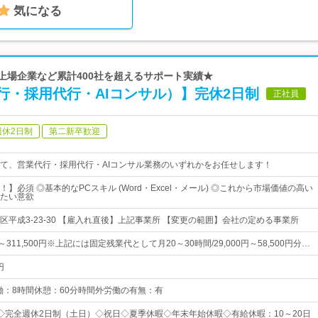
気になる
手上場企業など累計400社を超えるサポート実績★
行・採用代行・AIコンサル）】完休2日制
正社員
週休2日制
第二新卒歓迎
て、営業代行・採用代行・AIコンサル業務のいずれかをお任せします！
】必須 ◎基本的なPCスキル (Word・Excel・メール) ◎これから市場価値の高い
たい意欲
区平成3-23-30 【雇入れ直後】上記事業所 【変更の範囲】会社の定める事業所
円～311,500円※上記には固定残業代として月20～30時間/29,000円～58,500円分…
円
00実働：8時間休憩：60分時間外労働の有無：有
7日◇完全週休2日制（土日）◇祝日◇夏季休暇◇年末年始休暇◇有給休暇：10～20日