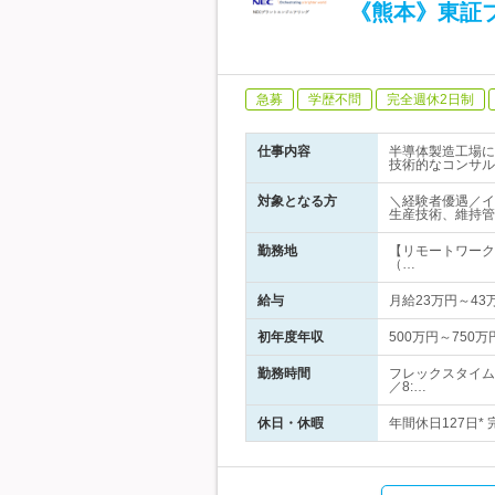
《熊本》東証
急募
学歴不問
完全週休2日制
仕事内容
半導体製造工場に
技術的なコンサル
対象となる方
＼経験者優遇／イ
生産技術、維持管
勤務地
【リモートワーク
（…
給与
月給23万円～4
初年度年収
500万円～750万
勤務時間
フレックスタイム
／8:…
休日・休暇
年間休日127日* 