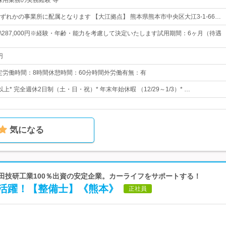
 採用業務の実務経験 等
ずれかの事業所に配属となります 【大江拠点】 熊本県熊本市中央区大江3-1-66…
0円～\287,000円※経験・年齢・能力を考慮して決定いたします試用期間：6ヶ月（待遇
円
:00所定労働時間：8時間休憩時間：60分時間外労働有無：有
以上* 完全週休2日制（土・日・祝）* 年末年始休暇 （12/29～1/3）* …
気になる
本田技研工業100％出資の安定企業。カーライフをサポートする！
で活躍！【整備士】《熊本》
正社員