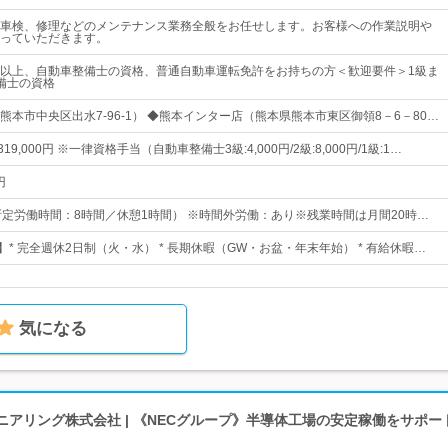
車検、修理などのメンテナンス業務全般をお任せします。お客様への作業説明や
っていただきます。
以上、自動車整備士の資格、普通自動車運転免許をお持ちの方＜歓迎要件＞1級ま
備士の資格
熊本市中央区出水7-96-1） ◆熊本インター店（熊本県熊本市東区御領8－6－80…
319,000円 ※一律資格手当（自動車整備士3級:4,000円/2級:8,000円/1級:1…
円
30（所定労働時間：8時間／休憩1時間） ※時間外労働：あり※残業時間は月間20時…
】* 完全週休2日制（火・水） * 長期休暇（GW・お盆・年末年始） * 有給休暇…
気になる
ニアリング株式会社 | 《NECグループ》半導体工場の安定稼働をサポー