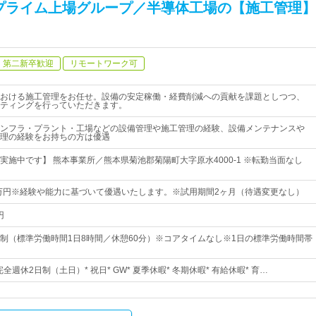
プライム上場グループ／半導体工場の【施工管理】
第二新卒歓迎
リモートワーク可
おける施工管理をお任せ。設備の安定稼働・経費削減への貢献を課題としつつ、
ティングを行っていただきます。
ンフラ・プラント・工場などの設備管理や施工管理の経験、設備メンテナンスや
理の経験をお持ちの方は優遇
実施中です】 熊本事業所／熊本県菊池郡菊陽町大字原水4000-1 ※転勤当面なし
3万円※経験や能力に基づいて優遇いたします。※試用期間2ヶ月（待遇変更なし）
円
制（標準労働時間1日8時間／休憩60分）※コアタイムなし※1日の標準労働時間帯
完全週休2日制（土日）* 祝日* GW* 夏季休暇* 冬期休暇* 有給休暇* 育…