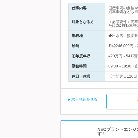
仕事内容
国産車両の点検や
納車準備なども担
対象となる方
＜必須要件＞高卒
たは2級自動車整
勤務地
◆出水店（熊本県
給与
月給246,000円～
初年度年収
420万円～541万
勤務時間
09:30～18:
休日・休暇
【年間休日120日
求人詳細を見る
NECプラントエンジ
す！