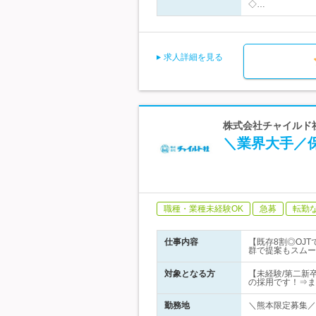
◇…
求人詳細を見る
株式会社チャイルド社 
＼業界大手／
職種・業種未経験OK
急募
転勤
仕事内容
【既存8割◎OJ
群で提案もスムー
対象となる方
【未経験/第二新
の採用です！⇒まずは応
勤務地
＼熊本限定募集／ 