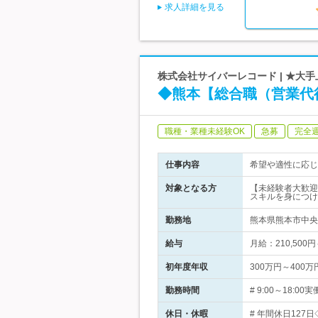
求人詳細を見る
株式会社サイバーレコード | ★大
◆熊本【総合職（営業代
職種・業種未経験OK
急募
完全
仕事内容
希望や適性に応じ
対象となる方
【未経験者大歓迎！
スキルを身につけ
勤務地
熊本県熊本市中央
給与
月給：210,500
初年度年収
300万円～400万
勤務時間
# 9:00～18:
休日・休暇
# 年間休日12