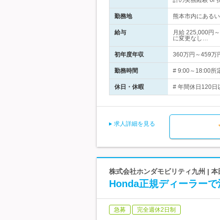
計の実務経験 or
勤務地
熊本市内にあるい
給与
月給 225,00
に変更なし…
初年度年収
360万円～459万
勤務時間
# 9:00～18
休日・休暇
# 年間休日120日
求人詳細を見る
株式会社ホンダモビリティ九州 | 
Honda正規ディーラー
急募
完全週休2日制