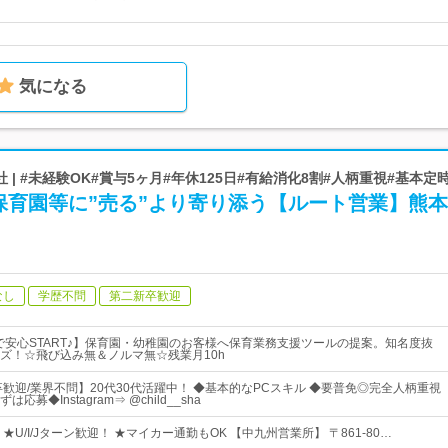
気になる
| #未経験OK#賞与5ヶ月#年休125日#有給消化8割#人柄重視#基本定
保育園等に”売る”より寄り添う【ルート営業】熊本
なし
学歴不問
第二新卒歓迎
Tで安心START♪】保育園・幼稚園のお客様へ保育業務支援ツールの提案。知名度抜
ズ！☆飛び込み無＆ノルマ無☆残業月10h
卒歓迎/業界不問】20代30代活躍中！ ◆基本的なPCスキル ◆要普免◎完全人柄重視
募◆Instagram⇒ @child__sha
★U/I/Jターン歓迎！ ★マイカー通勤もOK 【中九州営業所】 〒861-80…