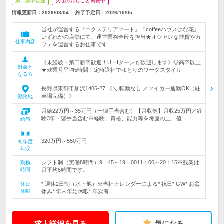
第二新卒歓迎
女性のおしごと掲載中
情報更新日：2026/08/04
終了予定日：
2026/10/05
当社が運営する『エクステリアマート』『coffeeハウスはな花』
いずれかの店舗にて、運営業務全般を担当★オシャレな雑貨やカ
仕事内容
フェを運営するお仕事です
《未経験・第二新卒歓迎！U・Iターンも歓迎します》◎高卒以上
対象と
★残業月平均5時間！定時退社でゆとりのワークスタイル
なる方
長野県東御市加沢1406-27 《＼ 転勤なし ／マイカー通勤OK（駐
車場完備）》
勤務地
月給22万円～35万円（一律手当含む）【月収例】月収25万円／経
験3年・諸手当含む※経験、資格、能力等を考慮の上、優…
給与
320万円～550万円
初年度
年収
シフト制（実働8時間）9：45～19：0011：00～20：15※残業は
勤務
時間
月平均5時間です。
* 週休2日制（水・他）※当社カレンダーによる* 祝日* GW* お盆
休日
休暇
休み* 年末年始休暇* 年次有…
求人詳細を見る
気になる