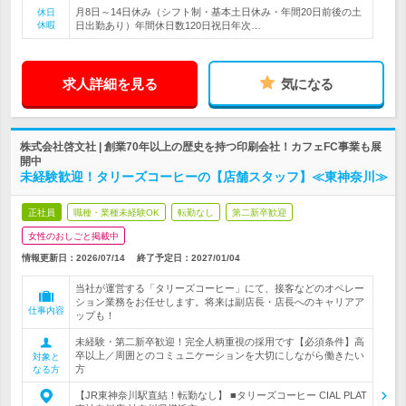
月8日～14日休み（シフト制・基本土日休み・年間20日前後の土
休日
休暇
日出勤あり）年間休日数120日祝日年次…
求人詳細を見る
気になる
株式会社啓文社 | 創業70年以上の歴史を持つ印刷会社！カフェFC事業も展
開中
未経験歓迎！タリーズコーヒーの【店舗スタッフ】≪東神奈川≫
正社員
職種・業種未経験OK
転勤なし
第二新卒歓迎
女性のおしごと掲載中
情報更新日：2026/07/14
終了予定日：
2027/01/04
当社が運営する「タリーズコーヒー」にて、接客などのオペレー
ション業務をお任せします。将来は副店長・店長へのキャリアア
仕事内容
ップも！
未経験・第二新卒歓迎！完全人柄重視の採用です【必須条件】高
卒以上／周囲とのコミュニケーションを大切にしながら働きたい
対象と
方
なる方
【JR東神奈川駅直結！転勤なし】 ■タリーズコーヒー CIAL PLAT