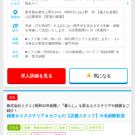
制あり！
なる方
東京都台東区上野3-24-6 PARCO_ya上野 1F 【雇入れ直後】
上記事業所 【変更の範囲】…
勤務地
月給：272,850円～※上記には一律手当を含みます※年齢・経験
を考慮して決定いたします。※試用期間3ヶ月（待遇同一…
給与
■シフト制（09：00～21：00の間でシフトを決定します）・1ヶ
勤務
時間
月単位の変形労働時間制（週平均40…
■シフト制（月8日休み）＜その他休暇について＞* 有給休暇* 出
休日
休暇
産・育児休暇
求人詳細を見る
気になる
新着
株式会社ミクニ | 昭和42年創業／『暮らし』を彩るエクステリアや雑貨をご
紹介！
雑貨＆エクステリア＆カフェの【店舗スタッフ】※未経験歓迎
正社員
職種・業種未経験OK
急募
転勤なし
学歴不問