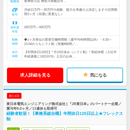
東神奈川店 神奈川県横浜市…
勤務地
月給21万円～30万円※経験、能力を考慮の上決定します※試用期
間3ヶ月（待遇に変更なし）
給与
283万円～400万円
初年度
年収
◆1ヶ月単位の変形労働時間制（週平均40時間以内）・6:30～
勤務
時間
23:00のうちシフト制（実働8時間／…
【年間休日120日】* 月10日休み（シフト制）* 有給休暇（入社半
休日
休暇
年経過後に10日付与）土日のお休…
求人詳細を見る
気になる
残り4日
東日本電気エンジニアリング株式会社 | 『JR東日本』のパートナー企業／
賞与年6.0ヶ月／11連休も取得可
経験者歓迎！【事務系総合職】年間休日125日以上★フレックス
制