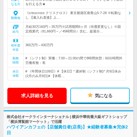
を行える方★
なる方
《crisscross クリスクロス》 東京都港区南青山5-7-28 ※転勤な
し 【雇入れ直後】上…
勤務地
月給30万160円～35万円※試用期間6ヶ月（待遇変更なし）※固
定残業代（81,660円～／45時間分）含む。超過分…
給与
365万円～430万円
初年度
年収
# 《シフト制》実働：7:00～21:00の間で8時間休憩：60分時間外
勤務
時間
労働有無：有
# 《年間休日109日》# 【休日】* 週休制（シフト制)* 月9日休み
休日
休暇
(2月のみ月8日)# 【休暇…
求人詳細を見る
気になる
株式会社オークラインターナショナル | 横浜中華街最大級ギフトショップ
「横浜博覧館マーケット」で活躍
ハワイアンカフェの【店舗責任者(店長)】★経験者募集★完休2
日