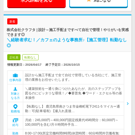
新着
株式会社クラフタ | 設計～施工手配まですべて自社で管理！やりがいを実感
できます◎
＼経験者求む！／カフェのような事務所♪【施工管理】転勤なし
◎
正社員
転勤なし
情報更新日：2026/04/17
終了予定日：
2026/10/15
設計から施工手配まで全て自社で管理している当社にて、施工管
理の業務をお任せいたします。
仕事内容
＼建築技術を一通り身につけたあなたが、次のステップアップを
図るのにピッタリな環境！／◆要普免 ◆ワード・エクセル等の基
対象と
本操作
なる方
【転勤なし】 鹿児島県南さつま市金峰町尾下2411-5 マイカー通
勤：可(駐車場有) 【雇入れ直後…
勤務地
月給：245,000円～400,000円固定残業代45時間分：60,000円～
100,000円を含む/月※時間外手当…
給与
8:00~17:00(所定労働時間8時間)休憩時間：60分時間外労働有無:
勤務