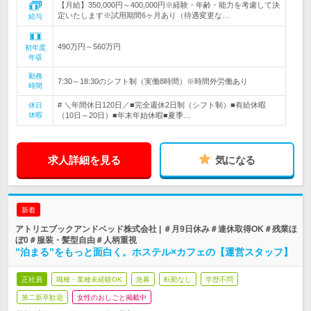
【月給】350,000円～400,000円※経験・年齢・能力を考慮して決
定いたします※試用期間6ヶ月あり（待遇変更な…
給与
490万円～560万円
初年度
年収
勤務
7:30～18:30のシフト制（実働8時間）※時間外労働あり
時間
# ＼年間休日120日／■完全週休2日制（シフト制）■有給休暇
休日
休暇
（10日～20日）■年末年始休暇■夏季…
求人詳細を見る
気になる
新着
アトリエブックアンドベッド株式会社 | ＃月9日休み＃連休取得OK＃残業ほ
ぼ0＃服装・髪型自由＃人柄重視
”泊まる”をもっと面白く。ホステル×カフェの【運営スタッフ】
正社員
職種・業種未経験OK
急募
転勤なし
学歴不問
第二新卒歓迎
女性のおしごと掲載中