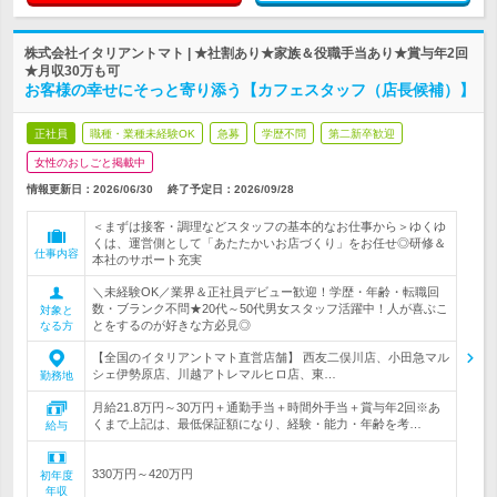
株式会社イタリアントマト | ★社割あり★家族＆役職手当あり★賞与年2回
★月収30万も可
お客様の幸せにそっと寄り添う【カフェスタッフ（店長候補）】
正社員
職種・業種未経験OK
急募
学歴不問
第二新卒歓迎
女性のおしごと掲載中
情報更新日：2026/06/30
終了予定日：
2026/09/28
＜まずは接客・調理などスタッフの基本的なお仕事から＞ゆくゆ
くは、運営側として「あたたかいお店づくり」をお任せ◎研修＆
仕事内容
本社のサポート充実
＼未経験OK／業界＆正社員デビュー歓迎！学歴・年齢・転職回
数・ブランク不問★20代～50代男女スタッフ活躍中！人が喜ぶこ
対象と
とをするのが好きな方必見◎
なる方
【全国のイタリアントマト直営店舗】 西友二俣川店、小田急マル
シェ伊勢原店、川越アトレマルヒロ店、東…
勤務地
月給21.8万円～30万円＋通勤手当＋時間外手当＋賞与年2回※あ
くまで上記は、最低保証額になり、経験・能力・年齢を考…
給与
330万円～420万円
初年度
年収