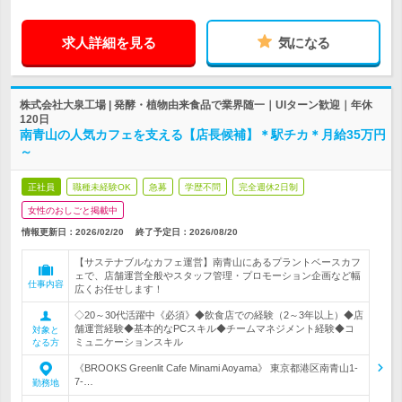
求人詳細を見る
気になる
株式会社大泉工場 | 発酵・植物由来食品で業界随一｜UIターン歓迎｜年休
120日
南青山の人気カフェを支える【店長候補】＊駅チカ＊月給35万円
～
正社員
職種未経験OK
急募
学歴不問
完全週休2日制
女性のおしごと掲載中
情報更新日：2026/02/20
終了予定日：
2026/08/20
【サステナブルなカフェ運営】南青山にあるプラントベースカフ
ェで、店舗運営全般やスタッフ管理・プロモーション企画など幅
仕事内容
広くお任せします！
◇20～30代活躍中《必須》◆飲食店での経験（2～3年以上）◆店
舗運営経験◆基本的なPCスキル◆チームマネジメント経験◆コ
対象と
ミュニケーションスキル
なる方
《BROOKS Greenlit Cafe Minami Aoyama》 東京都港区南青山1-
7-…
勤務地