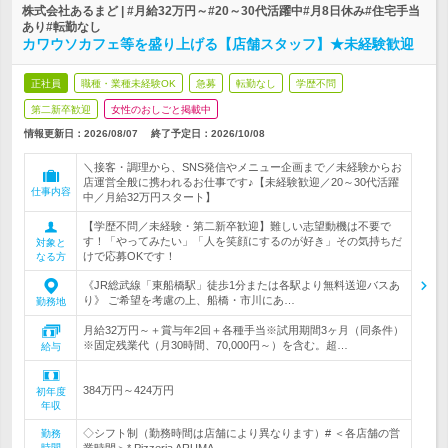
株式会社あるまど | #月給32万円～#20～30代活躍中#月8日休み#住宅手当
あり#転勤なし
カワウソカフェ等を盛り上げる【店舗スタッフ】★未経験歓迎
正社員
職種・業種未経験OK
急募
転勤なし
学歴不問
第二新卒歓迎
女性のおしごと掲載中
情報更新日：2026/08/07
終了予定日：
2026/10/08
＼接客・調理から、SNS発信やメニュー企画まで／未経験からお
店運営全般に携われるお仕事です♪【未経験歓迎／20～30代活躍
仕事内容
中／月給32万円スタート】
【学歴不問／未経験・第二新卒歓迎】難しい志望動機は不要で
す！「やってみたい」「人を笑顔にするのが好き」その気持ちだ
対象と
けで応募OKです！
なる方
《JR総武線「東船橋駅」徒歩1分または各駅より無料送迎バスあ
り》 ご希望を考慮の上、船橋・市川にあ…
勤務地
月給32万円～＋賞与年2回＋各種手当※試用期間3ヶ月（同条件）
※固定残業代（月30時間、70,000円～）を含む。超…
給与
384万円～424万円
初年度
年収
◇シフト制（勤務時間は店舗により異なります）# ＜各店舗の営
勤務
時間