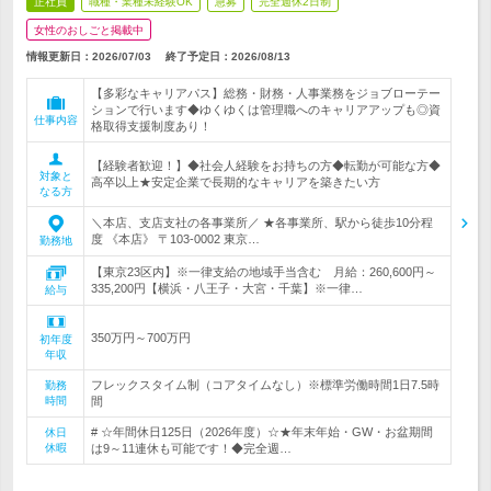
正社員
職種・業種未経験OK
急募
完全週休2日制
女性のおしごと掲載中
情報更新日：2026/07/03
終了予定日：
2026/08/13
【多彩なキャリアパス】総務・財務・人事業務をジョブローテー
ションで行います◆ゆくゆくは管理職へのキャリアアップも◎資
仕事内容
格取得支援制度あり！
【経験者歓迎！】◆社会人経験をお持ちの方◆転勤が可能な方◆
対象と
高卒以上★安定企業で長期的なキャリアを築きたい方
なる方
＼本店、支店支社の各事業所／ ★各事業所、駅から徒歩10分程
度 《本店》 〒103-0002 東京…
勤務地
【東京23区内】※一律支給の地域手当含む 月給：260,600円～
335,200円【横浜・八王子・大宮・千葉】※一律…
給与
350万円～700万円
初年度
年収
フレックスタイム制（コアタイムなし）※標準労働時間1日7.5時
勤務
時間
間
# ☆年間休日125日（2026年度）☆★年末年始・GW・お盆期間
休日
休暇
は9～11連休も可能です！◆完全週…