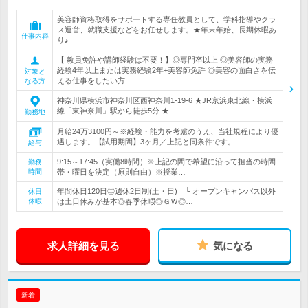
美容師資格取得をサポートする専任教員として、学科指導やクラ
ス運営、就職支援などをお任せします。★年末年始、長期休暇あ
仕事内容
り♪
【 教員免許や講師経験は不要！】◎専門卒以上 ◎美容師の実務
経験4年以上または実務経験2年+美容師免許 ◎美容の面白さを伝
対象と
える仕事をしたい方
なる方
神奈川県横浜市神奈川区西神奈川1‐19‐6 ★JR京浜東北線・横浜
線「東神奈川」駅から徒歩5分 ★…
勤務地
月給24万3100円～※経験・能力を考慮のうえ、当社規程により優
遇します。【試用期間】3ヶ月／上記と同条件です。
給与
9:15～17:45（実働8時間）※上記の間で希望に沿って担当の時間
勤務
時間
帯・曜日を決定（原則自由）※授業…
年間休日120日◎週休2日制(土・日) └ オープンキャンパス以外
休日
休暇
は土日休みが基本◎春季休暇◎ＧＷ◎…
求人詳細を見る
気になる
新着