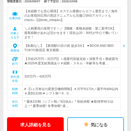
情報更新日：2026/08/07
終了予定日：
2026/10/08
【未経験でも安心環境】ホステル業務からカフェ運営まで／海外
のお客様対応用の英語マニュアルも完備◎SNSアカウントも
仕事内容
check♪【@bnbt_shinjuku】
＼人柄重視の採用です！／【職種・業種未経験・第二新卒OK】
接客経験があれば活かせます！現在は20・30代が中心で働いてい
対象と
ます！
なる方
【転勤なし】 【新宿駅の目の前 徒歩3分】 ▼BOOK AND BED
TOKYO新宿店 東京都新…
勤務地
【月給25万円～33万円】＋残業代別途支給＋深夜手当＋業績賞与
★2025年度支給実績あり＃経験・スキル・年齢等を考慮…
給与
320万円～426万円
初年度
年収
# 【1ヵ月単位の変形労働時間制】＃月平均171h／週平均40h以内
勤務
時間
＃原則1日8h▼シフト例＊8：0…
* 週休2日制（シフト制／9日休み）* 有給休暇 ★取得率90％以
休日
休暇
上！* 夏季休暇* 冬季休暇* 産…
求人詳細を見る
気になる