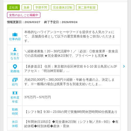
正社員
急募
学歴不問
完全週休2日制
第二新卒歓迎
女性のおしごと掲載中
情報更新日：2026/03/27
終了予定日：
2026/09/24
本格的なハワイアンコーヒーやフードを提供する人気カフェに
て、 店舗責任者として以下の運営業務全般をご担当いただきま
仕事内容
す。
＼経験者募集！20～30代活躍中！／〈必須〉◎飲食業界・飲食店
対象と
での店長経験 ★完全週休2日制で、プライベートも充実★
なる方
【表参道店】 住所：東京都渋谷区神宮前 6-1-10 富士鳥居ビル2F
アクセス：「明治神宮前駅」…
勤務地
月給250,000円～380,000円※経験・年齢を考慮の上、決定しま
す。※一般職の場合は残業手当を別途支給いたしま…
給与
375万円～570万円
初年度
年収
勤務
【シフト制】9:30～23:00の間で実働8時間休憩時間60分残業あり
時間
【年間休日105日】◆完全週休2日制（シフト制／月8～9日）◆有
休日
休暇
給休暇◆特別休暇◆産休・育休