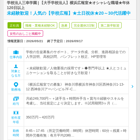
学校法人三幸学園 | 【大手学校法人】横浜広報室★オシャレな職場★年休
120日以上
未経験歓迎！人気の【学校広報】★土日祝休★20～30代活躍中
正社員
職種・業種未経験OK
急募
完全週休2日制
第二新卒歓迎
女性のおしごと掲載中
情報更新日：2026/05/21
終了予定日：
2026/09/17
学校の生徒募集のサポート、データ作成、分析、進路相談会での
入学説明、高校訪問、パンフレット校正、HP管理等
仕事内容
＜未経験歓迎／人物重視の採用です＞◆専門卒以上 ★人とコミュ
対象と
ニケーションを取ることが好きな方歓迎！
なる方
《横浜広報室での募集》 神奈川県横浜市神奈川区西神奈川1-13-
12 西神奈川アーバンビル7F-C…
勤務地
月給249,700円～＋諸手当＋時間外手当＋賞与※経験やスキルを
考慮し、当社規定により決定します。※試用期間3ヶ月（…
給与
350万円～420万円
初年度
年収
8:45～17:45 （所定労働時間：8時間）休憩時間：60分＜残業＞時
勤務
時間
間外労働有無：有月平均20時…