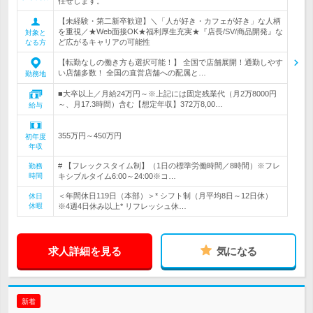
任せします。
【未経験・第二新卒歓迎】＼「人が好き・カフェが好き」な人柄
を重視／★Web面接OK★福利厚生充実★『店長/SV/商品開発』な
対象と
ど広がるキャリアの可能性
なる方
【転勤なしの働き方も選択可能！】 全国で店舗展開！通勤しやす
い店舗多数！ 全国の直営店舗への配属と…
勤務地
■大卒以上／月給24万円～※上記には固定残業代（月2万8000円
～、月17.3時間）含む【想定年収】372万8,00…
給与
355万円～450万円
初年度
年収
# 【フレックスタイム制】（1日の標準労働時間／8時間）※フレ
勤務
時間
キシブルタイム6:00～24:00※コ…
＜年間休日119日（本部）＞* シフト制（月平均8日～12日休）
休日
休暇
※4週4日休み以上* リフレッシュ休…
求人詳細を見る
気になる
新着