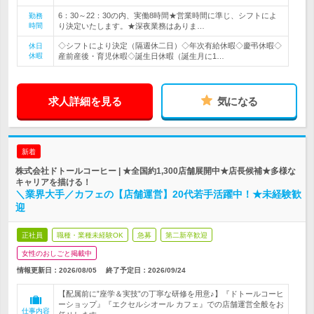
6：30～22：30の内、実働8時間★営業時間に準じ、シフトによ
勤務
時間
り決定いたします。★深夜業務はありま…
◇シフトにより決定（隔週休二日）◇年次有給休暇◇慶弔休暇◇
休日
休暇
産前産後・育児休暇◇誕生日休暇（誕生月に1…
求人詳細を見る
気になる
新着
株式会社ドトールコーヒー | ★全国約1,300店舗展開中★店長候補★多様な
キャリアを描ける！
＼業界大手／カフェの【店舗運営】20代若手活躍中！★未経験歓
迎
正社員
職種・業種未経験OK
急募
第二新卒歓迎
女性のおしごと掲載中
情報更新日：2026/08/05
終了予定日：
2026/09/24
【配属前に”座学＆実技”の丁寧な研修を用意♪】『ドトールコーヒ
ーショップ』『エクセルシオール カフェ』での店舗運営全般をお
仕事内容