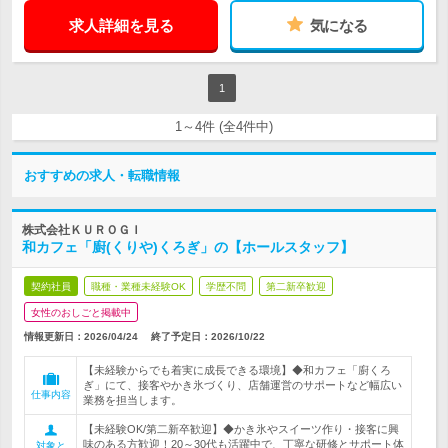
求人詳細を見る
気になる
1
1～4件 (全4件中)
おすすめの求人・転職情報
株式会社ＫＵＲＯＧＩ
和カフェ「廚(くりや)くろぎ」の【ホールスタッフ】
契約社員
職種・業種未経験OK
学歴不問
第二新卒歓迎
女性のおしごと掲載中
情報更新日：2026/04/24
終了予定日：
2026/10/22
【未経験からでも着実に成長できる環境】◆和カフェ「廚くろ
ぎ」にて、接客やかき氷づくり、店舗運営のサポートなど幅広い
仕事内容
業務を担当します。
【未経験OK/第二新卒歓迎】◆かき氷やスイーツ作り・接客に興
味のある方歓迎！20～30代も活躍中で、丁寧な研修とサポート体
対象と