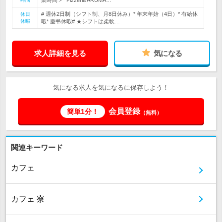
業時間＞* Pizzeria ARUMA…
# 週休2日制（シフト制、月8日休み）* 年末年始（4日）* 有給休
休日
休暇
暇* 慶弔休暇# ★シフトは柔軟…
求人詳細を見る
気になる
気になる求人を気になるに保存しよう！
会員登録
簡単1分！
（無料）
関連キーワード
カフェ
カフェ 寮