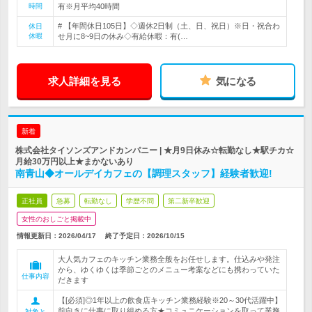
時間
有※月平均40時間
# 【年間休日105日】◇週休2日制（土、日、祝日）※日・祝合わ
休日
休暇
せ月に8~9日の休み◇有給休暇：有(…
求人詳細を見る
気になる
新着
株式会社タイソンズアンドカンパニー | ★月9日休み☆転勤なし★駅チカ☆
月給30万円以上★まかないあり
南青山◆オールデイカフェの【調理スタッフ】経験者歓迎!
正社員
急募
転勤なし
学歴不問
第二新卒歓迎
女性のおしごと掲載中
情報更新日：2026/04/17
終了予定日：
2026/10/15
大人気カフェのキッチン業務全般をお任せします。仕込みや発注
から、ゆくゆくは季節ごとのメニュー考案などにも携わっていた
仕事内容
だきます
【[必須]◎1年以上の飲食店キッチン業務経験※20～30代活躍中】
前向きに仕事に取り組める方★コミュニケーションを取って業務
対象と