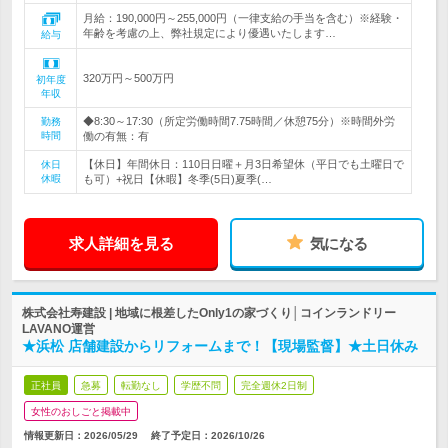
月給：190,000円～255,000円（一律支給の手当を含む）※経験・
年齢を考慮の上、弊社規定により優遇いたします…
給与
320万円～500万円
初年度
年収
◆8:30～17:30（所定労働時間7.75時間／休憩75分）※時間外労
勤務
時間
働の有無：有
【休日】年間休日：110日日曜＋月3日希望休（平日でも土曜日で
休日
休暇
も可）+祝日【休暇】冬季(5日)夏季(…
求人詳細を見る
気になる
株式会社寿建設 | 地域に根差したOnly1の家づくり│コインランドリー
LAVANO運営
★浜松 店舗建設からリフォームまで！【現場監督】★土日休み
正社員
急募
転勤なし
学歴不問
完全週休2日制
女性のおしごと掲載中
情報更新日：2026/05/29
終了予定日：
2026/10/26