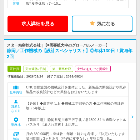
休暇
暇* 夏季休暇（7～10…
求人詳細を見る
気になる
スター精密株式会社 | 【■需要拡大中のグローバルメーカー】
静岡／工作機械の【設計スペシャリスト】◎年休130日！賞与年
2回
正社員
完全週休2日制
第二新卒歓迎
女性のおしごと掲載中
情報更新日：2026/02/24
終了予定日：
2026/08/24
CNC自動旋盤の機械設計を主体とした、新製品の開発設計や既存
製品の改良設計などの業務をお任せいたします
仕事内容
【必須】◆高専卒以上 ◆機械工学部卒の方 ◆工作機械の設計経
対象と
験（5年以上）
なる方
【菊川工場】 静岡県菊川市三沢字北ノ谷1500-34 ※通勤シャトル
バスあり 【雇入れ直後】上記事…
勤務地
月給 330,000円～※経験・年齢・能力を考慮して決定いたします
試用期間：3ヶ月あり（待遇に変更なし）年収目安：6…
給与