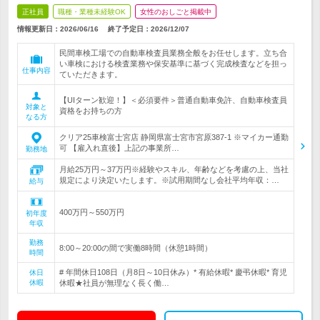
正社員
職種・業種未経験OK
女性のおしごと掲載中
情報更新日：2026/06/16
終了予定日：
2026/12/07
民間車検工場での自動車検査員業務全般をお任せします。立ち合
い車検における検査業務や保安基準に基づく完成検査などを担っ
仕事内容
ていただきます。
【UIターン歓迎！】＜必須要件＞普通自動車免許、自動車検査員
対象と
資格をお持ちの方
なる方
クリア25車検富士宮店 静岡県富士宮市宮原387-1 ※マイカー通勤
可 【雇入れ直後】上記の事業所…
勤務地
月給25万円～37万円※経験やスキル、年齢などを考慮の上、当社
規定により決定いたします。※試用期間なし会社平均年収：…
給与
400万円～550万円
初年度
年収
勤務
8:00～20:00の間で実働8時間（休憩1時間）
時間
# 年間休日108日（月8日～10日休み）* 有給休暇* 慶弔休暇* 育児
休日
休暇
休暇★社員が無理なく長く働…