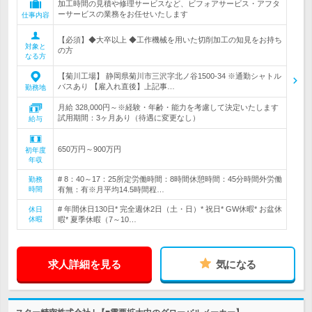
加工時間の見積や修理サービスなど、ビフォアサービス・アフタ
ーサービスの業務をお任せいたします
仕事内容
【必須】◆大卒以上 ◆工作機械を用いた切削加工の知見をお持ち
対象と
の方
なる方
【菊川工場】 静岡県菊川市三沢字北ノ谷1500-34 ※通勤シャトル
バスあり 【雇入れ直後】上記事…
勤務地
月給 328,000円～※経験・年齢・能力を考慮して決定いたします
試用期間：3ヶ月あり（待遇に変更なし）
給与
650万円～900万円
初年度
年収
# 8：40～17：25所定労働時間：8時間休憩時間：45分時間外労働
勤務
時間
有無：有※月平均14.5時間程…
# 年間休日130日* 完全週休2日（土・日）* 祝日* GW休暇* お盆休
休日
休暇
暇* 夏季休暇（7～10…
求人詳細を見る
気になる