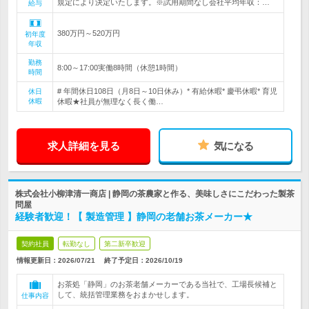
規定により決定いたします。※試用期間なし会社平均年収：…
給与
380万円～520万円
初年度
年収
勤務
8:00～17:00実働8時間（休憩1時間）
時間
# 年間休日108日（月8日～10日休み）* 有給休暇* 慶弔休暇* 育児
休日
休暇
休暇★社員が無理なく長く働…
求人詳細を見る
気になる
株式会社小柳津清一商店 | 静岡の茶農家と作る、美味しさにこだわった製茶
問屋
経験者歓迎！【 製造管理 】静岡の老舗お茶メーカー★
契約社員
転勤なし
第二新卒歓迎
情報更新日：2026/07/21
終了予定日：
2026/10/19
お茶処「静岡」のお茶老舗メーカーである当社で、工場長候補と
して、統括管理業務をおまかせします。
仕事内容