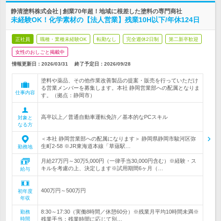
静清塗料株式会社 | 創業70年超！地域に根差した塗料の専門商社
未経験OK！化学素材の【法人営業】残業10H以下/年休124日
正社員
職種・業種未経験OK
転勤なし
完全週休2日制
第二新卒歓迎
女性のおしごと掲載中
情報更新日：2026/03/31
終了予定日：
2026/09/28
塗料や薬品、その他作業改善製品の提案・販売を行っていただけ
る営業メンバーを募集します。本社 静岡営業部への配属となりま
仕事内容
す。（拠点：静岡市）
高卒以上／普通自動車運転免許／基本的なPCスキル
対象と
なる方
＜本社 静岡営業部への配属になります＞ 静岡県静岡市駿河区弥
生町2-58 ※JR東海道本線「草薙駅…
勤務地
月給27万円～30万5,000円（一律手当30,000円含む）※経験・ス
キルを考慮の上、決定します※試用期間6ヶ月（…
給与
400万円～500万円
初年度
年収
8:30～17:30（実働8時間／休憩60分）※残業月平均10時間未満※
勤務
時間
残業手当：残業時間に応じて別…