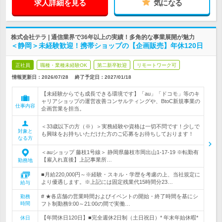
求人詳細を見る
気になる
株式会社テラ | 通信業界で36年以上の実績！多角的な事業展開が魅力
＜静岡＞未経験歓迎！携帯ショップの【企画販売】年休120日
正社員
職種・業種未経験OK
第二新卒歓迎
リモートワーク可
情報更新日：2026/07/28
終了予定日：
2027/01/18
【未経験からでも成長できる環境です】「au」「ドコモ」等のキ
ャリアショップの運営改善コンサルティングや、BtoC新規事業の
仕事内容
企画営業を担当。
＜33歳以下の方（※）＞実務経験や資格は一切不問です！少しで
対象と
も興味をお持ちいただけた方のご応募をお待ちしております！
なる方
＜auショップ 藤枝1号線＞ 静岡県藤枝市岡出山1-17-19 ※転勤有
【雇入れ直後】上記事業所…
勤務地
■月給220,000円～※経験・スキル・学歴を考慮の上、当社規定に
より優遇します。※上記には固定残業代15時間分23…
給与
# ★各店舗の営業時間およびイベントの開始・終了時間を基にシ
勤務
時間
フト制勤務9:00～21:00の間で実働…
【年間休日120日】■完全週休2日制（土日祝日）* 年末年始休暇*
休日