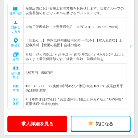
産業設備における施工管理業務をお任せします。日立グループの
安定基盤のもとでスキルを磨けるポジションです。
仕事内容
☆施工管理経験 ☆要普通免許 ☆PCスキル（excel、word）
対象と
なる方
【転勤なし】 静岡県静岡市駿河区聖一色84-1 【雇入れ直後】上
記事業所 【変更の範囲】会社の定め…
勤務地
月給：24万円以上 ＋ 諸手当 ＋ 賞与(年2回／計4ヵ月分)※上記は
あくまで最低保障額です。経験・年齢・前職給与を…
給与
430万円～580万円
初年度
年収
# 8：45～17：30(実働7時間45分／休憩60分)■POINT残業は月平
勤務
時間
均15時間程度
# 【年間休日125日】* 完全週休2日制(土日休み)* 祝日* GW休暇*
休日
休暇
夏季休暇* 年末年始休…
求人詳細を見る
気になる