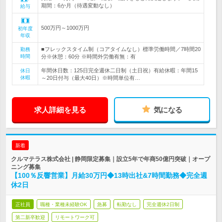
期間：6か月（待遇変動なし）
給与
500万円～1000万円
初年度
年収
■フレックスタイム制（コアタイムなし）標準労働時間／7時間20
勤務
時間
分※休憩：60分 ※時間外労働有無：有
年間休日数：125日完全週休二日制（土日祝）有給休暇：年間15
休日
休暇
～20日付与（最大40日）※時間単位有…
求人詳細を見る
気になる
新着
クルマテラス株式会社 | 静岡限定募集｜設立5年で年商50億円突破｜オープ
ニング募集
【100％反響営業】月給30万円◆13時出社&7時間勤務◆完全週
休2日
正社員
職種・業種未経験OK
急募
転勤なし
完全週休2日制
第二新卒歓迎
リモートワーク可