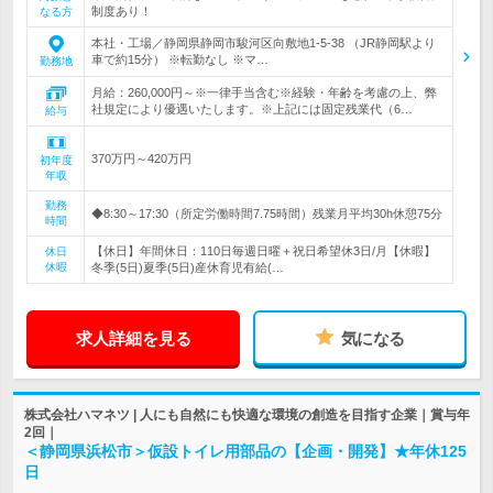
制度あり！
なる方
本社・工場／静岡県静岡市駿河区向敷地1-5-38 （JR静岡駅より
車で約15分） ※転勤なし ※マ…
勤務地
月給：260,000円～※一律手当含む※経験・年齢を考慮の上、弊
社規定により優遇いたします。※上記には固定残業代（6…
給与
370万円～420万円
初年度
年収
勤務
◆8:30～17:30（所定労働時間7.75時間）残業月平均30h休憩75分
時間
【休日】年間休日：110日毎週日曜＋祝日希望休3日/月【休暇】
休日
休暇
冬季(5日)夏季(5日)産休育児有給(…
求人詳細を見る
気になる
株式会社ハマネツ | 人にも自然にも快適な環境の創造を目指す企業｜賞与年
2回｜
＜静岡県浜松市＞仮設トイレ用部品の【企画・開発】★年休125
日