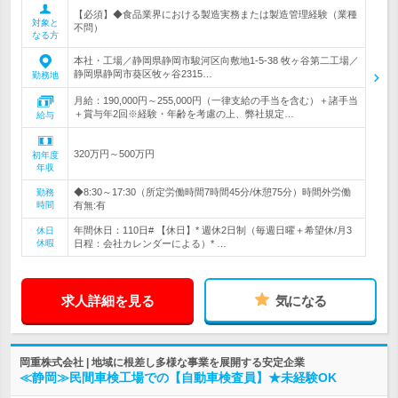
【必須】◆食品業界における製造実務または製造管理経験（業種
対象と
不問）
なる方
本社・工場／静岡県静岡市駿河区向敷地1-5-38 牧ヶ谷第二工場／
静岡県静岡市葵区牧ヶ谷2315…
勤務地
月給：190,000円～255,000円（一律支給の手当を含む）＋諸手当
＋賞与年2回※経験・年齢を考慮の上、弊社規定…
給与
320万円～500万円
初年度
年収
◆8:30～17:30（所定労働時間7時間45分/休憩75分）時間外労働
勤務
時間
有無:有
年間休日：110日# 【休日】* 週休2日制（毎週日曜＋希望休/月3
休日
休暇
日程：会社カレンダーによる）* …
求人詳細を見る
気になる
岡重株式会社 | 地域に根差し多様な事業を展開する安定企業
≪静岡≫民間車検工場での【自動車検査員】★未経験OK