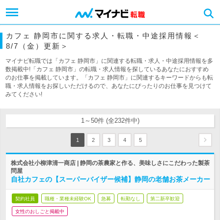
カフェ 静岡市に関する求人・転職・中途採用情報＜
8/7（金）更新＞
マイナビ転職では「カフェ 静岡市」に関連する転職・求人・中途採用情報を多
数掲載中!「カフェ 静岡市」の転職・求人情報を探しているあなたにおすすめ
のお仕事を掲載しています。「カフェ 静岡市」に関連するキーワードからも転
職・求人情報をお探しいただけるので、あなたにぴったりのお仕事を見つけて
みてください!
1～50件 (全232件中)
1
2
3
4
5
株式会社小柳津清一商店 | 静岡の茶農家と作る、美味しさにこだわった製茶
問屋
自社カフェの【スーパーバイザー候補】静岡の老舗お茶メーカー
契約社員
職種・業種未経験OK
急募
転勤なし
第二新卒歓迎
女性のおしごと掲載中