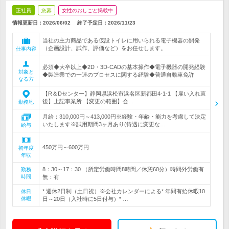
正社員
急募
女性のおしごと掲載中
情報更新日：2026/06/02
終了予定日：
2026/11/23
当社の主力商品である仮設トイレに用いられる電子機器の開発
（企画設計、試作、評価など）をお任せします。
仕事内容
必須◆大卒以上◆2D・3D-CADの基本操作◆電子機器の開発経験
対象と
◆製造業での一連のプロセスに関する経験◆普通自動車免許
なる方
【R＆Dセンター】静岡県浜松市浜名区新都田4-1-1 【雇い入れ直
後】上記事業所 【変更の範囲】会…
勤務地
月給：310,000円～413,000円※経験・年齢・能力を考慮して決定
いたします※試用期間3ヶ月あり(待遇に変更な…
給与
450万円～600万円
初年度
年収
8：30～17：30 （所定労働時間8時間／休憩60分）時間外労働有
勤務
時間
無：有
* 週休2日制（土日祝）※会社カレンダーによる* 年間有給休暇10
休日
休暇
日～20日（入社時に5日付与）* …