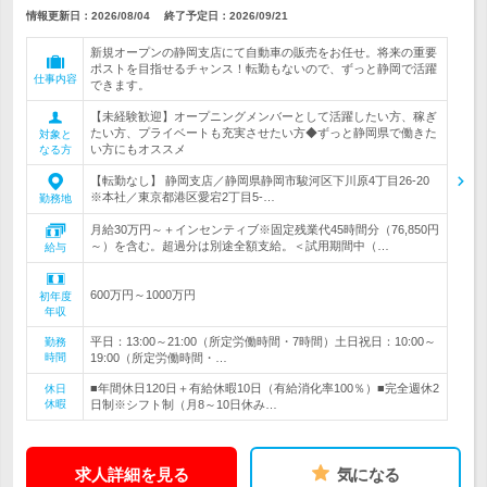
情報更新日：2026/08/04
終了予定日：
2026/09/21
新規オープンの静岡支店にて自動車の販売をお任せ。将来の重要
ポストを目指せるチャンス！転勤もないので、ずっと静岡で活躍
仕事内容
できます。
【未経験歓迎】オープニングメンバーとして活躍したい方、稼ぎ
たい方、プライベートも充実させたい方◆ずっと静岡県で働きた
対象と
い方にもオススメ
なる方
【転勤なし】 静岡支店／静岡県静岡市駿河区下川原4丁目26-20
※本社／東京都港区愛宕2丁目5-…
勤務地
月給30万円～＋インセンティブ※固定残業代45時間分（76,850円
～）を含む。超過分は別途全額支給。＜試用期間中（…
給与
600万円～1000万円
初年度
年収
平日：13:00～21:00（所定労働時間・7時間）土日祝日：10:00～
勤務
時間
19:00（所定労働時間・…
■年間休日120日＋有給休暇10日（有給消化率100％）■完全週休2
休日
休暇
日制※シフト制（月8～10日休み…
求人詳細を見る
気になる