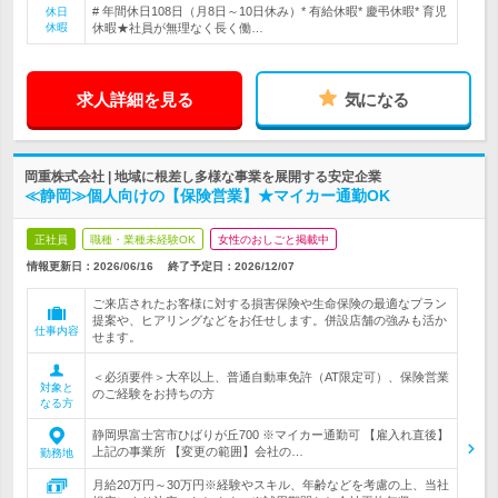
# 年間休日108日（月8日～10日休み）* 有給休暇* 慶弔休暇* 育児
休日
休暇
休暇★社員が無理なく長く働…
求人詳細を見る
気になる
岡重株式会社 | 地域に根差し多様な事業を展開する安定企業
≪静岡≫個人向けの【保険営業】★マイカー通勤OK
正社員
職種・業種未経験OK
女性のおしごと掲載中
情報更新日：2026/06/16
終了予定日：
2026/12/07
ご来店されたお客様に対する損害保険や生命保険の最適なプラン
提案や、ヒアリングなどをお任せします。併設店舗の強みも活か
仕事内容
せます。
＜必須要件＞大卒以上、普通自動車免許（AT限定可）、保険営業
対象と
のご経験をお持ちの方
なる方
静岡県富士宮市ひばりが丘700 ※マイカー通勤可 【雇入れ直後】
上記の事業所 【変更の範囲】会社の…
勤務地
月給20万円～30万円※経験やスキル、年齢などを考慮の上、当社