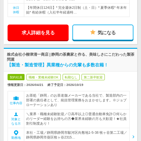
【年間休日124日】* 完全週休2日制（土・日）* 夏季休暇* 年末年
休日
休暇
始* 有給休暇（入社半年経過時…
求人詳細を見る
気になる
株式会社小柳津清一商店 | 静岡の茶農家と作る、美味しさにこだわった製茶
問屋
【製造・製造管理】異業種からの先輩も多数在籍！
契約社員
職種・業種未経験OK
転勤なし
第二新卒歓迎
情報更新日：2026/04/21
終了予定日：
2026/10/19
お茶処「静岡」のお茶老舗メーカーである当社で、製造部内の一
部署の責任者として、統括管理業務をおまかせします。※ジョブ
仕事内容
ローテーションあり
＼業界・職種未経験歓迎／◎高卒以上◎普通自動車免許◎何らか
のリーダー経験をお持ちの方◆業界未経験の方も大歓迎！★社員
対象と
割引制度あり！
なる方
本社・工場／静岡県静岡市駿河区向敷地1-5-38 牧ヶ谷第二工場／
静岡県静岡市葵区牧ヶ谷2315…
勤務地