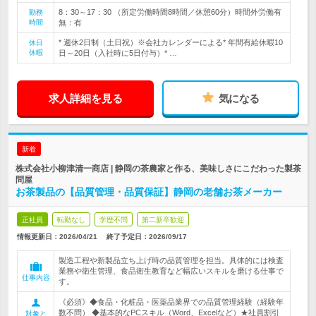
8：30～17：30 （所定労働時間8時間／休憩60分）時間外労働有
勤務
時間
無：有
* 週休2日制（土日祝）※会社カレンダーによる* 年間有給休暇10
休日
休暇
日～20日（入社時に5日付与）* …
求人詳細を見る
気になる
新着
株式会社小柳津清一商店 | 静岡の茶農家と作る、美味しさにこだわった製茶
問屋
お茶製品の【品質管理・品質保証】静岡の老舗お茶メーカー
正社員
転勤なし
学歴不問
第二新卒歓迎
情報更新日：2026/04/21
終了予定日：
2026/09/17
製造工程や新製品立ち上げ時の品質管理を担当。具体的には検査
業務や衛生管理、食品衛生教育など幅広いスキルを磨ける仕事で
仕事内容
す。
《必須》◆食品・化粧品・医薬品業界での品質管理経験（経験年
数不問） ◆基本的なPCスキル（Word、Excelなど）★社員割引
対象と