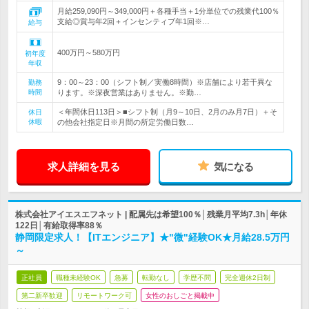
月給259,090円～349,000円＋各種手当＋1分単位での残業代100％
支給◎賞与年2回＋インセンティブ年1回※…
給与
400万円～580万円
初年度
年収
9：00～23：00（シフト制／実働8時間）※店舗により若干異な
勤務
時間
ります。※深夜営業はありません。※勤…
＜年間休日113日＞■シフト制（月9～10日、2月のみ月7日）＋そ
休日
休暇
の他会社指定日※月間の所定労働日数…
求人詳細を見る
気になる
株式会社アイエスエフネット | 配属先は希望100％│残業月平均7.3h│年休
122日│有給取得率88％
静岡限定求人！【ITエンジニア】★"微"経験OK★月給28.5万円
～
正社員
職種未経験OK
急募
転勤なし
学歴不問
完全週休2日制
第二新卒歓迎
リモートワーク可
女性のおしごと掲載中