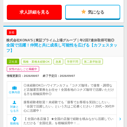
求人詳細を見る
気になる
新着
株式会社KONA’S | 東証プライム上場グループ｜年2回7連休取得可能◎
全国で活躍！仲間と共に成長し可能性を広げる【カフェスタッ
フ】
正社員
職種・業種未経験OK
急募
学歴不問
第二新卒歓迎
女性のおしごと掲載中
情報更新日：2026/08/07
終了予定日：
2026/09/07
◎未経験OK◎ハワイアンカフェ『コナズ珈琲』で接客・調理な
ど店舗運営業務をお任せ！全国各地のコナズ珈琲で活躍いただけ
仕事内容
る方を積極採用中◎
接客経験者歓迎！未経験でも「接客でお客様を笑顔にしたい」
「全国で活躍したい」という方はご応募ください！20代～30代中
対象と
心に活躍中！
なる方
【 全国の各店舗 】 ★全国の店舗で経験を積みながら活躍してい
ただける「全国社員」を積極採用中！…
勤務地