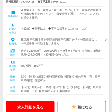
情報更新日：2026/06/19
終了予定日：
2026/12/10
老舗製茶メーカー直営店「雅正庵」のSVとして、現場の課題解決
や自由な発想でのイベント・販促企画を通じ、ブランドのファン
仕事内容
を増やす仕事。
《必須》◆高卒以上 ◆丁寧な接客をしたい方 など
対象と
なる方
雅正庵 千代田本店 静岡県静岡市千代田7-1-47 ※転勤当面なし
（転居を伴う転勤はありません）…
勤務地
月給：230,000円～260,000円（一律手当を含む）※月給には固定
残業代38,000円～（23時間40分）/月…
給与
300万円～350万円
初年度
年収
9:30～18:30（所定労働時間8時間）時間外労働の有無：有（月平
勤務
時間
均18時間）休憩60分
【休日】年間休日：105日週休2日制（シフト制）【休暇】年末年
休日
休暇
始休暇（5日）夏季休暇（5日）有給休暇…
求人詳細を見る
気になる