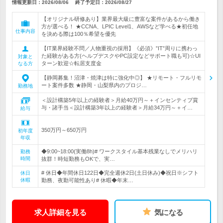
情報更新日：2026/08/06
終了予定日：
2026/08/27
【オリジナル研修あり】業界最大級に豊富な案件があるから働き
方が選べる！ ★CCNA、LPIC Level1、AWSなど学べる★初任地
仕事内容
を決める際は100％希望を優先
【IT業界経験不問／人物重視の採用】《必須》”IT”周りに携わっ
た経験がある方(ヘルプデスクやPC設定などサポート職も可)☆UI
対象と
ターン歓迎☆転居支度金
なる方
【静岡募集！沼津・焼津は特に強化中◎】 ★リモート・フルリモ
ート案件多数 ★静岡・山梨県内のプロジ…
勤務地
＜設計構築5年以上の経験者＞月給40万円～＋インセンティブ賞
与・諸手当＜設計構築3年以上の経験者＞月給34万円～＋イ…
給与
350万円～650万円
初年度
年収
◆9:00~18:00(実働8h)# ワークスタイル基本残業なしでメリハリ
勤務
時間
抜群！時短勤務もOKで、実…
# 休日◆年間休日122日◆完全週休2日(土日休み)◆祝日※シフト
休日
休暇
勤務、夜勤可能性あり# 休暇◆年末…
求人詳細を見る
気になる