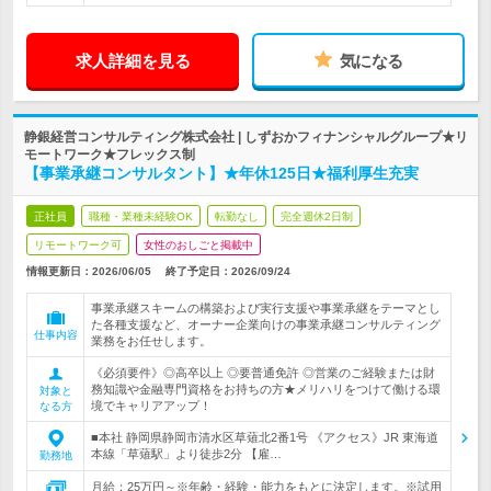
求人詳細を見る
気になる
静銀経営コンサルティング株式会社 | しずおかフィナンシャルグループ★リ
モートワーク★フレックス制
【事業承継コンサルタント】★年休125日★福利厚生充実
正社員
職種・業種未経験OK
転勤なし
完全週休2日制
リモートワーク可
女性のおしごと掲載中
情報更新日：2026/06/05
終了予定日：
2026/09/24
事業承継スキームの構築および実行支援や事業承継をテーマとし
た各種支援など、オーナー企業向けの事業承継コンサルティング
仕事内容
業務をお任せします。
《必須要件》◎高卒以上 ◎要普通免許 ◎営業のご経験または財
務知識や金融専門資格をお持ちの方★メリハリをつけて働ける環
対象と
境でキャリアアップ！
なる方
■本社 静岡県静岡市清水区草薙北2番1号 《アクセス》JR 東海道
本線「草薙駅」より徒歩2分 【雇…
勤務地
月給：25万円～※年齢・経験・能力をもとに決定します。※試用