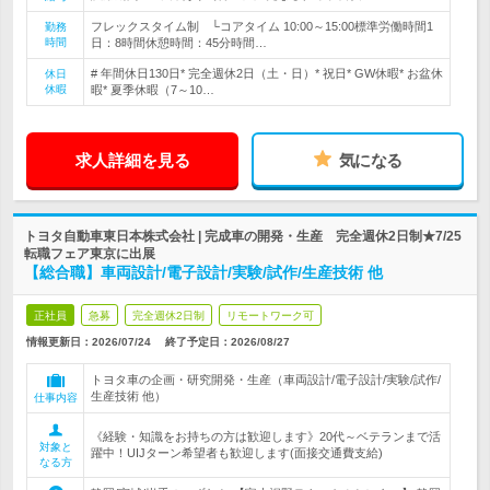
フレックスタイム制 └コアタイム 10:00～15:00標準労働時間1
勤務
時間
日：8時間休憩時間：45分時間…
# 年間休日130日* 完全週休2日（土・日）* 祝日* GW休暇* お盆休
休日
休暇
暇* 夏季休暇（7～10…
求人詳細を見る
気になる
トヨタ自動車東日本株式会社 | 完成車の開発・生産 完全週休2日制★7/25
転職フェア東京に出展
【総合職】車両設計/電子設計/実験/試作/生産技術 他
正社員
急募
完全週休2日制
リモートワーク可
情報更新日：2026/07/24
終了予定日：
2026/08/27
トヨタ車の企画・研究開発・生産（車両設計/電子設計/実験/試作/
生産技術 他）
仕事内容
《経験・知識をお持ちの方は歓迎します》20代～ベテランまで活
対象と
躍中！UIJターン希望者も歓迎します(面接交通費支給)
なる方