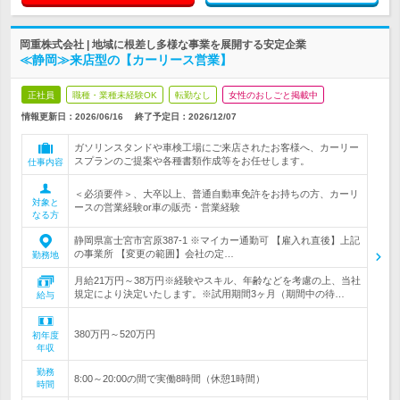
岡重株式会社 | 地域に根差し多様な事業を展開する安定企業
≪静岡≫来店型の【カーリース営業】
正社員
職種・業種未経験OK
転勤なし
女性のおしごと掲載中
情報更新日：2026/06/16
終了予定日：
2026/12/07
ガソリンスタンドや車検工場にご来店されたお客様へ、カーリー
スプランのご提案や各種書類作成等をお任せします。
仕事内容
＜必須要件＞、大卒以上、普通自動車免許をお持ちの方、カーリ
対象と
ースの営業経験or車の販売・営業経験
なる方
静岡県富士宮市宮原387-1 ※マイカー通勤可 【雇入れ直後】上記
の事業所 【変更の範囲】会社の定…
勤務地
月給21万円～38万円※経験やスキル、年齢などを考慮の上、当社
規定により決定いたします。※試用期間3ヶ月（期間中の待…
給与
380万円～520万円
初年度
年収
勤務
8:00～20:00の間で実働8時間（休憩1時間）
時間