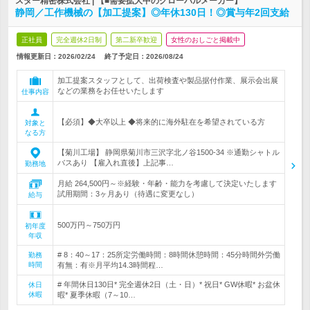
スター精密株式会社 | 【■需要拡大中のグローバルメーカー】
静岡／工作機械の【加工提案】◎年休130日！◎賞与年2回支給
正社員
完全週休2日制
第二新卒歓迎
女性のおしごと掲載中
情報更新日：2026/02/24
終了予定日：
2026/08/24
加工提案スタッフとして、出荷検査や製品据付作業、展示会出展
などの業務をお任せいたします
仕事内容
【必須】◆大卒以上 ◆将来的に海外駐在を希望されている方
対象と
なる方
【菊川工場】 静岡県菊川市三沢字北ノ谷1500-34 ※通勤シャトル
バスあり 【雇入れ直後】上記事…
勤務地
月給 264,500円～※経験・年齢・能力を考慮して決定いたします
試用期間：3ヶ月あり（待遇に変更なし）
給与
500万円～750万円
初年度
年収
# 8：40～17：25所定労働時間：8時間休憩時間：45分時間外労働
勤務
時間
有無：有※月平均14.3時間程…
# 年間休日130日* 完全週休2日（土・日）* 祝日* GW休暇* お盆休
休日
休暇
暇* 夏季休暇（7～10…