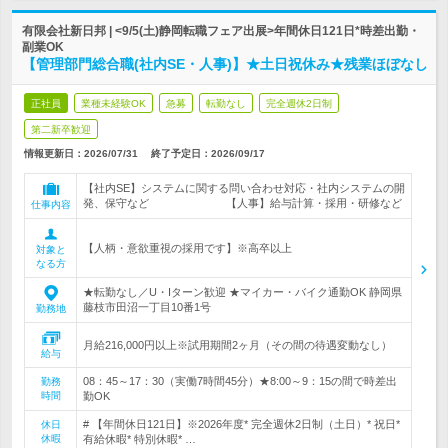
有限会社新日邦 | <9/5(土)静岡転職フェア出展>年間休日121日*時差出勤・
副業OK
【管理部門総合職(社内SE・人事)】★土日祝休み★残業ほぼなし
正社員
業種未経験OK
急募
転勤なし
完全週休2日制
第二新卒歓迎
情報更新日：2026/07/31
終了予定日：
2026/09/17
【社内SE】システムに関する問い合わせ対応・社内システムの開
発、保守など 【人事】給与計算・採用・研修など
仕事内容
【人柄・意欲重視の採用です】※高卒以上
対象と
なる方
★転勤なし／U・Iターン歓迎 ★マイカー・バイク通勤OK 静岡県
藤枝市田沼一丁目10番1号
勤務地
月給216,000円以上※試用期間2ヶ月（その間の待遇変動なし）
給与
08：45～17：30（実働7時間45分）★8:00～9：15の間で時差出
勤務
時間
勤OK
# 【年間休日121日】※2026年度* 完全週休2日制（土日）* 祝日*
休日
休暇
有給休暇* 特別休暇* …