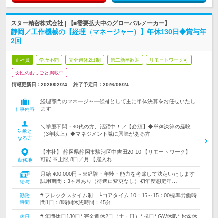
スター精密株式会社 | 【■需要拡大中のグローバルメーカー】
静岡／工作機械の【経理（マネージャー）】年休130日◆賞与年
2回
正社員
学歴不問
完全週休2日制
第二新卒歓迎
リモートワーク可
女性のおしごと掲載中
情報更新日：2026/02/24
終了予定日：
2026/08/24
経理部門のマネージャー候補として主に単体決算をお任せいたし
ます
仕事内容
＼学歴不問・30代の方、活躍中！／【必須】◆単体決算の経験
対象と
（3年以上）◆マネジメント職に興味がある方
なる方
【本社】 静岡県静岡市駿河区中吉田20-10 【リモートワーク】
可能 ※上限 8日／月 【雇入れ…
勤務地
月給 400,000円～※経験・年齢・能力を考慮して決定いたします
試用期間：3ヶ月あり（待遇に変更なし）初年度想定年…
給与
# フレックスタイム制 └コアタイム 10：15～15：00標準労働時
勤務
時間
間1日：8時間休憩時間：45分…
# 年間休日130日* 完全週休2日（土・日）* 祝日* GW休暇* お盆休
休日