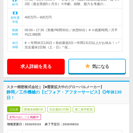
2回（過去実績5ヶ月分）※年齢、経験、能力を考慮の…
給与
400万円～600万円
初年度
年収
09:00～17:30（実働7時間30分／休憩60分）# ※残業時間／月平
勤務
時間
均22.8時間
# ＜年間休日126日＋有給最低5日⇒年間131日以上がお休み！＞*
休日
休暇
完全週休2日制（土・日）* 祝…
求人詳細を見る
気になる
スター精密株式会社 | 【■需要拡大中のグローバルメーカー】
静岡／工作機械の【ビフォア・アフターサービス】◎年休130
日！
正社員
業種未経験OK
完全週休2日制
第二新卒歓迎
女性のおしごと掲載中
情報更新日：2026/02/24
終了予定日：
2026/08/24