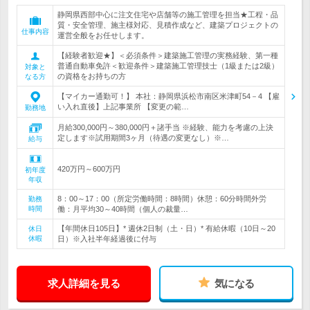
静岡県西部中心に注文住宅や店舗等の施工管理を担当★工程・品
質・安全管理、施主様対応、見積作成など、建築プロジェクトの
仕事内容
運営全般をお任せします。
【経験者歓迎★】＜必須条件＞建築施工管理の実務経験、第一種
普通自動車免許＜歓迎条件＞建築施工管理技士（1級または2級）
対象と
の資格をお持ちの方
なる方
【マイカー通勤可！】 本社：静岡県浜松市南区米津町54－4 【雇
い入れ直後】上記事業所 【変更の範…
勤務地
月給300,000円～380,000円＋諸手当 ※経験、能力を考慮の上決
定します※試用期間3ヶ月（待遇の変更なし）※…
給与
420万円～600万円
初年度
年収
8：00～17：00（所定労働時間：8時間）休憩：60分時間外労
勤務
時間
働：月平均30～40時間（個人の裁量…
【年間休日105日】* 週休2日制（土・日）* 有給休暇（10日～20
休日
休暇
日）※入社半年経過後に付与
求人詳細を見る
気になる