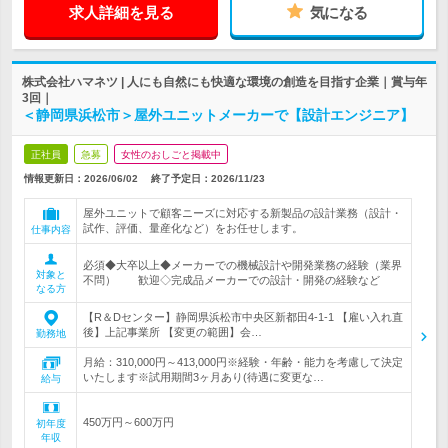
求人詳細を見る
気になる
株式会社ハマネツ | 人にも自然にも快適な環境の創造を目指す企業｜賞与年
3回｜
＜静岡県浜松市＞屋外ユニットメーカーで【設計エンジニア】
正社員
急募
女性のおしごと掲載中
情報更新日：2026/06/02
終了予定日：
2026/11/23
屋外ユニットで顧客ニーズに対応する新製品の設計業務（設計・
試作、評価、量産化など）をお任せします。
仕事内容
必須◆大卒以上◆メーカーでの機械設計や開発業務の経験（業界
対象と
不問） 歓迎◇完成品メーカーでの設計・開発の経験など
なる方
【R＆Dセンター】静岡県浜松市中央区新都田4-1-1 【雇い入れ直
後】上記事業所 【変更の範囲】会…
勤務地
月給：310,000円～413,000円※経験・年齢・能力を考慮して決定
いたします※試用期間3ヶ月あり(待遇に変更な…
給与
450万円～600万円
初年度
年収