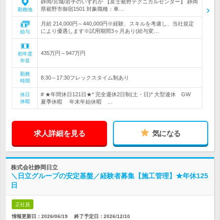
静岡/宮城/岩手のいずれか 【富士裾野テクニカルセンター】 静岡
県裾野市御宿1501 対象職種：車…
勤務地
月給 214,000円～440,000円※経験、スキルを考慮し、当社規定
により優遇します※試用期間3ヶ月あり(給与変…
給与
435万円～947万円
初年度
年収
勤務
8:30～17:30フレックスタイム制あり
時間
# ★年間休日121日★* 完全週休2日制(土・日)* 大型連休 GW
休日
休暇
夏季休暇 年末年始休暇 …
求人詳細を見る
気になる
株式会社静岡日立
＼日立グループの安定基盤／経験者募集【施工管理】★年休125
日
正社員
情報更新日：2026/06/19
終了予定日：
2026/12/10