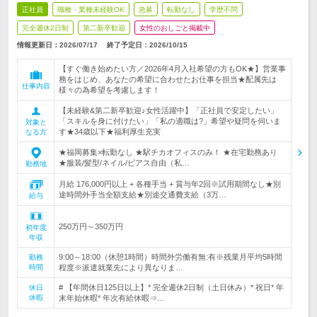
正社員
職種・業種未経験OK
急募
転勤なし
学歴不問
完全週休2日制
第二新卒歓迎
女性のおしごと掲載中
情報更新日：2026/07/17
終了予定日：
2026/10/15
【すぐ働き始めたい方／2026年4月入社希望の方もOK★】営業事
務をはじめ、あなたの希望に合わせたお仕事を担当★配属先は
仕事内容
様々の為希望を考慮します！
【未経験&第二新卒歓迎♪女性活躍中】「正社員で安定したい」
「スキルを身に付けたい」「私の適職は?」希望や疑問を伺いま
対象と
す★34歳以下★福利厚生充実
なる方
★福岡募集×転勤なし ★駅チカオフィスのみ！ ★在宅勤務あり
★服装/髪型/ネイル/ピアス自由（私…
勤務地
月給 176,000円以上 + 各種手当 + 賞与年2回※試用期間なし★別
途時間外手当全額支給★別途交通費支給（3万…
給与
250万円～350万円
初年度
年収
9:00～18:00（休憩1時間）時間外労働有無:有※残業月平均5時間
勤務
時間
程度※派遣就業先により異なりま…
# 【年間休日125日以上】* 完全週休2日制（土日休み）* 祝日* 年
休日
休暇
末年始休暇* 年次有給休暇⇒…