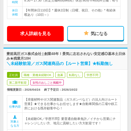
8:30～17:30（所定労働時間8時間）休憩:60分※時間外労働：有り
時間
【年間休日110日】* 週休2日制（日曜、祝日、その他）* 有給休
休日
休暇
暇あり（10日～）
求人詳細を見る
気になる
豊前高圧ガス株式会社 | 創業48年！景気に左右されない安定感◎基本土日休
み★残業月10H
＼未経験歓迎／ガス関連商品の【ルート営業】★転勤無し
正社員
職種・業種未経験OK
急募
転勤なし
学歴不問
第二新卒歓迎
女性のおしごと掲載中
情報更新日：2026/04/24
終了予定日：
2026/10/22
【溶接材料やガス関連製品（ガスボンベなど）の法人向けルート
営業】★できる仕事からお任せします★自動車関係の工場や鉄工
仕事内容
所における既存顧客中心！
【未経験OK／学歴不問】要普通自動車免許／イチから営業にチ
対象と
ャレンジしたい方、地元に貢献したい方大歓迎です！
なる方