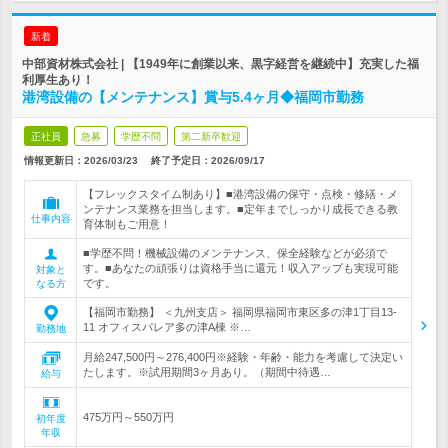
新着
中部資材株式会社 | 【1949年に創業以来、黒字経営を継続中】充実した福
利厚生あり！
港湾設備の【メンテナンス】賞与5.4ヶ月◆福岡市勤務
正社員
急募
学歴不問
第二新卒歓迎
情報更新日：2026/03/23
終了予定日：
2026/09/17
【フレックスタイム制あり】■港湾設備の保守・点検・修繕・メ
ンテナンス業務を担当します。■定年までしっかり成長できる教
仕事内容
育体制もご用意！
■学歴不問！機械設備のメンテナンス、保全経験などが必須で
す。■あなたの頑張りは資格手当に還元！収入アップも実現可能
対象と
です。
なる方
【福岡市勤務】 ＜九州支店＞ 福岡県福岡市東区多の津1丁目13-
11 オフィスパレア多の津A棟 ※…
勤務地
月給247,500円～276,400円※経験・年齢・能力を考慮して決定い
たします。※試用期間3ヶ月あり。（期間中待遇…
給与
475万円～550万円
初年度
年収