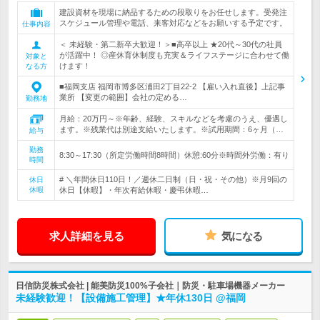
建設資材を現場に納品するための段取りをお任せします。受発注
スケジュール管理や電話、来客対応などをお願いする予定です。
仕事内容
＜ 未経験・第二新卒大歓迎！＞■高卒以上 ★20代～30代の社員
が活躍中！ ◎産休育休制度も充実＆ライフステージに合わせて働
対象と
けます！
なる方
■福岡支店 福岡市博多区浦田2丁目22-2 【雇い入れ直後】上記事
業所 【変更の範囲】会社の定める…
勤務地
月給：20万円～※年齢、経験、スキルなどを考慮のうえ、優遇し
ます。※残業代は別途支給いたします。※試用期間：6ヶ月（…
給与
勤務
8:30～17:30（所定労働時間8時間）休憩:60分※時間外労働：有り
時間
# ＼年間休日110日！／週休二日制（日・祝・その他）※月9回の
休日
休暇
休日【休暇】・年次有給休暇・慶弔休暇…
求人詳細を見る
気になる
日信防災株式会社 | 能美防災100%子会社｜防災・駐車場機器メーカー
未経験歓迎！【設備施工管理】★年休130日 @福岡