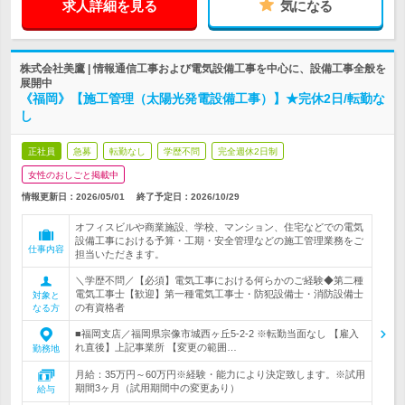
求人詳細を見る
気になる
株式会社美鷹 | 情報通信工事および電気設備工事を中心に、設備工事全般を
展開中
《福岡》【施工管理（太陽光発電設備工事）】★完休2日/転勤な
し
正社員
急募
転勤なし
学歴不問
完全週休2日制
女性のおしごと掲載中
情報更新日：2026/05/01
終了予定日：
2026/10/29
オフィスビルや商業施設、学校、マンション、住宅などでの電気
設備工事における予算・工期・安全管理などの施工管理業務をご
仕事内容
担当いただきます。
＼学歴不問／【必須】電気工事における何らかのご経験◆第二種
電気工事士【歓迎】第一種電気工事士・防犯設備士・消防設備士
対象と
の有資格者
なる方
■福岡支店／福岡県宗像市城西ヶ丘5-2-2 ※転勤当面なし 【雇入
れ直後】上記事業所 【変更の範囲…
勤務地
月給：35万円～60万円※経験・能力により決定致します。※試用
期間3ヶ月（試用期間中の変更あり）
給与