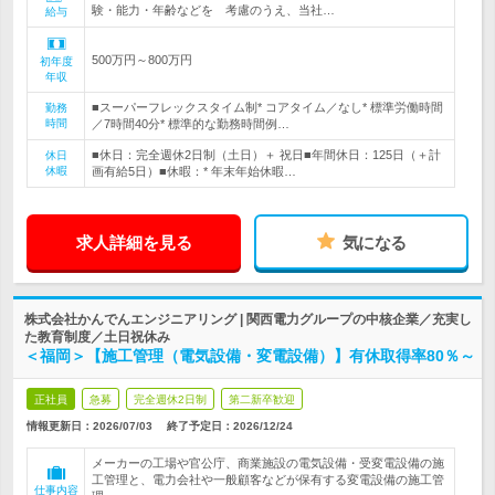
験・能力・年齢などを 考慮のうえ、当社…
給与
500万円～800万円
初年度
年収
■スーパーフレックスタイム制* コアタイム／なし* 標準労働時間
勤務
時間
／7時間40分* 標準的な勤務時間例…
■休日：完全週休2日制（土日）＋ 祝日■年間休日：125日（＋計
休日
休暇
画有給5日）■休暇：* 年末年始休暇…
求人詳細を見る
気になる
株式会社かんでんエンジニアリング | 関西電力グループの中核企業／充実し
た教育制度／土日祝休み
＜福岡＞【施工管理（電気設備・変電設備）】有休取得率80％～
正社員
急募
完全週休2日制
第二新卒歓迎
情報更新日：2026/07/03
終了予定日：
2026/12/24
メーカーの工場や官公庁、商業施設の電気設備・受変電設備の施
工管理と、電力会社や一般顧客などが保有する変電設備の施工管
仕事内容