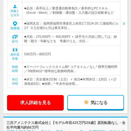
■必須：高卒以上／要普通自動車免許／基本的なPCスキル
対象と
（Excel・Word）／制御盤・通信盤・入力盤の設計経験者など
なる方
■福岡支店： 福岡県福岡市博多区上牟田1丁目24-20 三浦福岡ビル
2Ｆ ※入社後3ヵ月は東京本社…
勤務地
■月給：270,000円 ～ 400,000円 ＋ 諸手当※月給に関しては、経
験・能力・年齢などを 考慮のうえ、当社…
給与
530万円～800万円
初年度
年収
■スーパーフレックスタイム制* コアタイム／なし* 標準労働時間
勤務
時間
／7時間40分* 標準的な勤務時間例…
■休日：完全週休2日制（土日）＋ 祝日■年間休日：125日（＋計
休日
休暇
画有給5日）■休暇：* 年末年始休暇…
求人詳細を見る
気になる
三共アメニテクス株式会社 | 【モデル年収425万円/28歳】原則転勤なし・全
社平均賞与約86万円