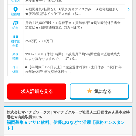
利厚生★平均年齢26.9歳
なる方
★福岡募集×転勤なし ★駅チカオフィスのみ！ ★在宅勤務あり
★服装/髪型/ネイル/ピアス自由（私…
勤務地
月給 176,000円以上 + 各種手当 + 賞与年2回★別途時間外手当全
額支給★別途交通費支給（3万円まで）
給与
250万円～350万円
初年度
年収
9:00～18:00（休憩1時間）※残業月平均5時間程度※派遣就業先
勤務
時間
により異なりますので、 17：0…
# 【年間休日125日以上】* 完全週休2日制（土日休み）* 祝日* 年
休日
休暇
末年始休暇* 年次有給休暇⇒…
求人詳細を見る
気になる
株式会社マイナビワークス | マイナビグループ社員★土日祝休み★基本定時
退社★有給取得100%
福岡募集★アサヒ飲料、伊藤忠Gなどで活躍【事務アシスタン
ト】