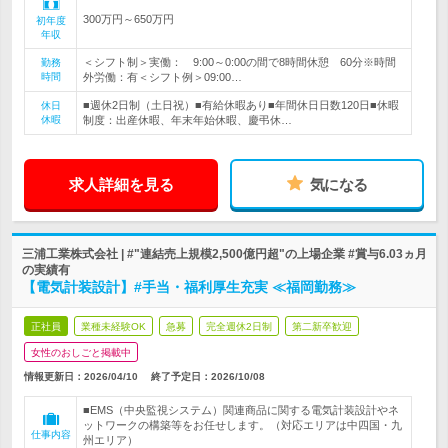
300万円～650万円
初年度
年収
＜シフト制＞実働： 9:00～0:00の間で8時間休憩 60分※時間
勤務
時間
外労働：有＜シフト例＞09:00…
■週休2日制（土日祝）■有給休暇あり■年間休日日数120日■休暇
休日
休暇
制度：出産休暇、年末年始休暇、慶弔休…
求人詳細を見る
気になる
三浦工業株式会社 | #"連結売上規模2,500億円超"の上場企業 #賞与6.03ヵ月
の実績有
【電気計装設計】#手当・福利厚生充実 ≪福岡勤務≫
正社員
業種未経験OK
急募
完全週休2日制
第二新卒歓迎
女性のおしごと掲載中
情報更新日：2026/04/10
終了予定日：
2026/10/08
■EMS（中央監視システム）関連商品に関する電気計装設計やネ
ットワークの構築等をお任せします。（対応エリアは中四国・九
仕事内容
州エリア）