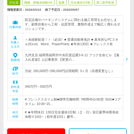
正社員
職種・業種未経験OK
急募
完全週休2日制
第二新卒歓迎
情報更新日：2026/03/10
終了予定日：
2026/09/07
防災設備やパーキングシステムに関わる施工管理をお任せしま
す。顧客折衝から工程・品質管理、書類作成まで幅広く携わるポ
仕事内容
ジションです。
＜未経験歓迎！＞《必須》■ 普通自動車免許 ■ 基本的なPCスキ
対象と
ル(Excel、Word、PowerPoint) ★年休130日 ★フレックス有
なる方
九州支店:福岡県福岡市中央区渡辺通3-6-11 フコク生命ビル 【雇
入れ直後】上記事業所 【変更の…
勤務地
月給: 200,000円~280,000円試用期間: 3ヶ月（待遇変更なし）
給与
340万円～500万円
初年度
年収
# フレックスタイム制■標準労働時間: 7時間45分/休憩: 50分■コア
勤務
時間
タイム: 10:00~15…
# ★年間休日: 130日完全週休2日制（土・日）祝日夏季休暇有給
休日
休暇
休暇※10日~（初年度10日）慶弔…