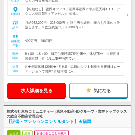
などの有資格者大歓迎！
なる方
【転勤なし】 福岡オフィス／福岡県福岡市中央区天神1-1-1 ア
クロス福岡9階 ＜アクセス＞ 福岡…
勤務地
月給262,200円～323,000円 ＋ 諸手当※経験、能力を考慮の上決
定します。※固定残業代（63,000円～7…
給与
400万円～490万円
初年度
年収
9：00～18：00（所定労働時間7時間45分／休憩75分）※時間外
勤務
時間
労働有無：有（月上限40時間でシ…
# ★年間休日120日★* 月休8～11日のシフト制※土日祝日はロー
休日
休暇
テーションで出勤* 有給休暇（入…
求人詳細を見る
気になる
株式会社東急コミュニティー | 東急不動産HDグループ・業界トップクラス
の総合不動産管理会社
【設備・マンションコンサルタント】★福岡
正社員
急募
女性のおしごと掲載中