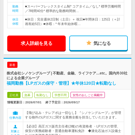
■スーパーフレックスタイム制* コアタイム／なし* 標準労働時間
勤務
時間
／7時間40分* 標準的な勤務時間例…
■休日：完全週休2日制（土日）＋ 祝日■年間休日：125日（＋計
休日
休暇
画有給5日）■休暇：* 年末年始休暇…
求人詳細を見る
気になる
新着
株式会社シノケングループ | 不動産、金融、ライフケア…etc。国内外30社
による企業グループ
福岡勤務【LPガスの保守・管理】★年休120日★転勤なし
正社員
急募
転勤なし
学歴不問
女性のおしごと掲載中
情報更新日：2026/07/01
終了予定日：
2026/09/17
【飛び込み・テレアポは一切なし】『シノケングループ』が管理
する物件のLPガスに関する業務全般を担当していただきます。
仕事内容
【必須】高圧ガス販売主任者(2種)の有資格者 ・LPガスの管理、
保安の実務経験者・普通自動車運転免許 ◆液化石油ガス設備士
対象と