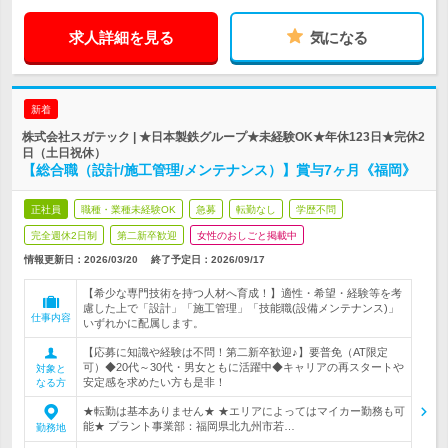
求人詳細を見る
気になる
新着
株式会社スガテック | ★日本製鉄グループ★未経験OK★年休123日★完休2
日（土日祝休）
【総合職（設計/施工管理/メンテナンス）】賞与7ヶ月《福岡》
正社員
職種・業種未経験OK
急募
転勤なし
学歴不問
完全週休2日制
第二新卒歓迎
女性のおしごと掲載中
情報更新日：2026/03/20
終了予定日：
2026/09/17
【希少な専門技術を持つ人材へ育成！】適性・希望・経験等を考
慮した上で「設計」「施工管理」「技能職(設備メンテナンス)」
仕事内容
いずれかに配属します。
【応募に知識や経験は不問！第二新卒歓迎♪】要普免（AT限定
可）◆20代～30代・男女ともに活躍中◆キャリアの再スタートや
対象と
安定感を求めたい方も是非！
なる方
★転勤は基本ありません★ ★エリアによってはマイカー勤務も可
能★ プラント事業部：福岡県北九州市若…
勤務地