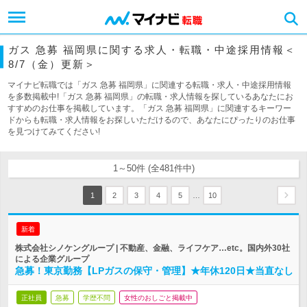
ガス 急募 福岡県に関する求人・転職・中途採用情報＜
8/7（金）更新＞
マイナビ転職では「ガス 急募 福岡県」に関連する転職・求人・中途採用情報
を多数掲載中!「ガス 急募 福岡県」の転職・求人情報を探しているあなたにお
すすめのお仕事を掲載しています。「ガス 急募 福岡県」に関連するキーワー
ドからも転職・求人情報をお探しいただけるので、あなたにぴったりのお仕事
を見つけてみてください!
1～50件 (全481件中)
…
1
2
3
4
5
10
新着
株式会社シノケングループ | 不動産、金融、ライフケア…etc。国内外30社
による企業グループ
急募！東京勤務【LPガスの保守・管理】★年休120日★当直なし
正社員
急募
学歴不問
女性のおしごと掲載中