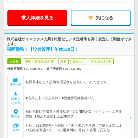
求人詳細を見る
気になる
株式会社ザイマックス九州 | 転勤なし／★定着率も高く安定して勤務ができ
ます。
福岡勤務！【設備管理】年休120日！
正社員
職種・業種未経験OK
急募
転勤なし
完全週休2日制
情報更新日：2026/07/17
終了予定日：
2027/01/07
転勤基本なし！設備管理業務を担当していただきます。
仕事内容
■高卒以上《必須条件》■設備管理経験者の方
対象と
なる方
福岡県福岡市博多区博多駅前4-2-1 NEWNO・ザイマックス博多
駅前 【雇入れ直後】上記事業所…
勤務地
月給：219,000円～※経験・年齢・能力を考慮して提示金額以上
の支給も可能です。※試用期間6ヶ月あり(待遇に変更な…
給与