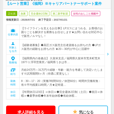
【ルート営業】《福岡》※キャリアパートナーサポート案件
正社員
急募
完全週休2日制
第二新卒歓迎
女性のおしごと掲載中
情報更新日：2026/07/31
終了予定日：
2027/01/21
【ライフラインを支えるお仕事】LPガスにまつわる、お客様のお
困りごとを解決する業務をお任せします★お問い合わせ対応中心
仕事内容
で販売ノルマなし！
【経験者募集】◆高圧ガス販売主任者資格をお持ちの方 ◆LPガ
対象と
ス販売の経験をお持ちの方 ★20～30代が中心に活躍中
なる方
【福岡県内の各拠点】 久留米支店／福岡県久留米市荒木町荒木
1977-1 浮羽営業所／福岡県うきは市…
勤務地
月給24万円～31万円※経験・年齢・能力を考慮して決定いたしま
す※試用期間6ヶ月（待遇に変更なし）
給与
8：30～17：20（実働7時間50分／休憩60分）時間外労働有無：
勤務
時間
有※平均残業11時間／月★定時退…
【年間休日123日】≪休日≫◆完全週休2日制（土日）◆祝日≪休
休日
休暇
暇≫◆夏季休暇◆年末年始休暇◆有給休暇…
求人詳細を見る
気になる