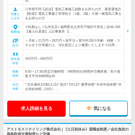
理。
◎学歴不問【必須】電気工事施工経験をお持ちの方、要普通免許
【歓迎】電気工事施工管理技士（1級、2級）や第一種電気工事士
対象と
をお持ちの方
なる方
※転勤なし <九州支店> 福岡県北九州市戸畑区中原先ノ浜46-208
【雇入れ直後】上記事業所 【…
勤務地
＜月給＞21万円～28万円＋諸手当＋賞与年2回※年齢・経験・ス
キルを十分考慮の上、当社規定により優遇いたします※試用…
給与
420万円～600万円
初年度
年収
8:50～17:30(所定労働時間：7時間40分)時間外労働有無：有※残
勤務
時間
業月平均30時間以内
* 完全週休2日制(土日)* 祝日* 5月1日* 夏季休暇* 年末年始休暇* 年
休日
休暇
次有給休暇（20日）…
求人詳細を見る
気になる
アストモスリテイリング株式会社 | 《土日祝休み》退職金制度／会社負担の
資格取得支援制度など完備