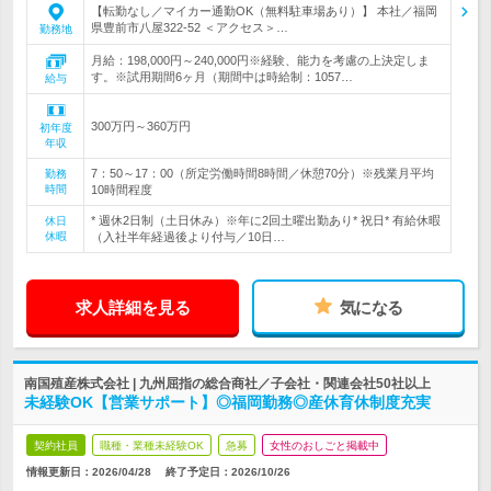
【転勤なし／マイカー通勤OK（無料駐車場あり）】 本社／福岡
県豊前市八屋322-52 ＜アクセス＞…
勤務地
月給：198,000円～240,000円※経験、能力を考慮の上決定しま
す。※試用期間6ヶ月（期間中は時給制：1057…
給与
300万円～360万円
初年度
年収
7：50～17：00（所定労働時間8時間／休憩70分）※残業月平均
勤務
時間
10時間程度
* 週休2日制（土日休み）※年に2回土曜出勤あり* 祝日* 有給休暇
休日
休暇
（入社半年経過後より付与／10日…
求人詳細を見る
気になる
南国殖産株式会社 | 九州屈指の総合商社／子会社・関連会社50社以上
未経験OK【営業サポート】◎福岡勤務◎産休育休制度充実
契約社員
職種・業種未経験OK
急募
女性のおしごと掲載中
情報更新日：2026/04/28
終了予定日：
2026/10/26