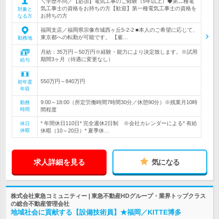
＼学歴不問／【必須】電気工事のご経験（5年以上）◆第二種電
気工事士の資格をお持ちの方【歓迎】第一種電気工事士の資格を
対象と
お持ちの方
なる方
福岡支店／福岡県宗像市城西ヶ丘5-2-2 ■本人のご希望に応じて、
東京都への転勤が可能です。 【雇…
勤務地
月給：35万円～50万円※経験・能力により決定致します。※試用
期間3ヶ月（待遇に変更なし）
給与
550万円～840万円
初年度
年収
9:00～18:00（所定労働時間7時間30分／休憩90分）※残業月10時
勤務
時間
間程度
* 年間休日110日* 完全週休2日制 ※会社カレンダーによる* 有給
休日
休暇
休暇（10～20日）* 夏季休…
求人詳細を見る
気になる
株式会社東急コミュニティー | 東急不動産HDグループ・業界トップクラス
の総合不動産管理会社
地域社会に貢献する【設備技術員】★福岡／KITTE博多