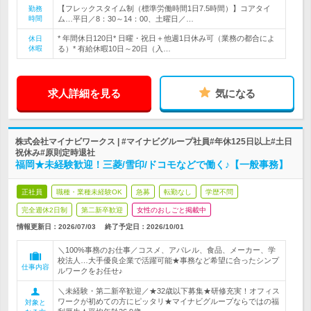
【フレックスタイム制（標準労働時間1日7.5時間）】コアタイ
勤務
時間
ム…平日／8：30～14：00、土曜日／…
* 年間休日120日* 日曜・祝日＋他週1日休み可（業務の都合によ
休日
休暇
る）* 有給休暇10日～20日（入…
求人詳細を見る
気になる
株式会社マイナビワークス | #マイナビグループ社員#年休125日以上#土日
祝休み#原則定時退社
福岡★未経験歓迎！三菱/雪印/ドコモなどで働く♪【一般事務】
正社員
職種・業種未経験OK
急募
転勤なし
学歴不問
完全週休2日制
第二新卒歓迎
女性のおしごと掲載中
情報更新日：2026/07/03
終了予定日：
2026/10/01
＼100%事務のお仕事／コスメ、アパレル、食品、メーカー、学
校法人…大手優良企業で活躍可能★事務など希望に合ったシンプ
仕事内容
ルワークをお任せ♪
＼未経験・第二新卒歓迎／★32歳以下募集★研修充実！オフィス
ワークが初めての方にピッタリ★マイナビグループならではの福
対象と