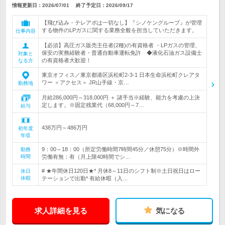
情報更新日：2026/07/01
終了予定日：
2026/09/17
【飛び込み・テレアポは一切なし】『シノケングループ』が管理
する物件のLPガスに関する業務全般を担当していただきます。
仕事内容
【必須】高圧ガス販売主任者(2種)の有資格者 ・LPガスの管理、
保安の実務経験者・普通自動車運転免許 ◆液化石油ガス設備士
対象と
の有資格者大歓迎！
なる方
東京オフィス／東京都港区浜松町2-3-1 日本生命浜松町クレアタ
ワー ＜アクセス＞ JR山手線・京…
勤務地
月給286,000円～318,000円 ＋ 諸手当※経験、能力を考慮の上決
定します。※固定残業代（68,000円～7…
給与
438万円～486万円
初年度
年収
9：00～18：00（所定労働時間7時間45分／休憩75分）※時間外
勤務
時間
労働有無：有（月上限40時間でシ…
# ★年間休日120日★* 月休8～11日のシフト制※土日祝日はロー
休日
休暇
テーションで出勤* 有給休暇（入…
求人詳細を見る
気になる