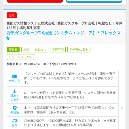
新着
西部ガス情報システム株式会社 | 西部ガスグループIT会社｜転勤なし｜年休
122日｜福利厚生充実
西部ガスグループDX推進【システムエンジニア】＊フレックス
制
正社員
急募
転勤なし
学歴不問
完全週休2日制
リモートワーク可
情報更新日：2026/07/14
終了予定日：
2026/12/31
【グループのIT基盤を支える】業務システムの設計・開発や運用
保守が中心です。DX推進や新サービス立ち上げにも参画できま
仕事内容
す。
U・Iターン歓迎！＜必須要件＞学歴不問、システム開発の実務経
対象と
験を5年程度お持ちの方（同等の経験も可）
なる方
本社／福岡県福岡市博多区千代一丁目15番27号 ◎転勤なし ◎在
宅勤務：相談可 【雇入れ直後】上記…
勤務地
月給260,000円～428,000円※経験、能力等を考慮の上、当社規定
により優遇します。※試用期間3ヵ月（待遇変更…
給与