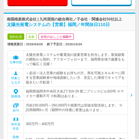
南国殖産株式会社 | 九州屈指の総合商社／子会社・関連会社50社以上
太陽光発電システムの【営業】福岡／年間休日110日
契約社員
急募
女性のおしごと掲載中
情報更新日：2026/04/28
終了予定日：
2026/10/26
太陽光発電システムや蓄電池の提案営業を担当します。新規顧客
の開拓から契約、アフターフォローまで、福岡県全域で裁量をも
仕事内容
って幅広く活躍！
＜必須＞法人営業の経験をお持ちの方。再生可能エネルギーに関
する営業経験者や地域貢献したい方、安定した環境でキャリアを
対象と
築きたい方歓迎！
なる方
福岡県福岡市中央区大名2丁目9-29 第二プリンスビル203号 ※マ
イカー通勤不可 ※転勤はありま…
勤務地
月給230,000円～250,000円※残業代は別途全額支給します。 ※
試用期間6ヶ月（期間中の待遇に変更はありませ…
給与
350万円～400万円
初年度
年収
勤務