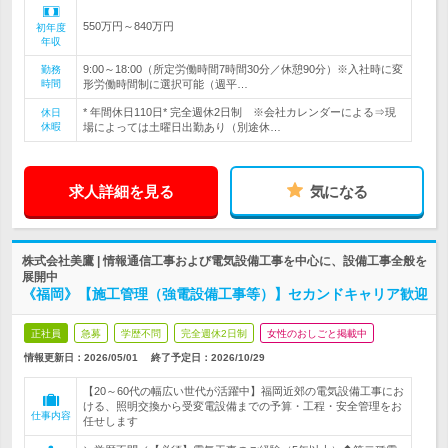
550万円～840万円
初年度
年収
9:00～18:00（所定労働時間7時間30分／休憩90分）※入社時に変
勤務
時間
形労働時間制に選択可能（週平…
* 年間休日110日* 完全週休2日制 ※会社カレンダーによる⇒現
休日
休暇
場によっては土曜日出勤あり（別途休…
求人詳細を見る
気になる
株式会社美鷹 | 情報通信工事および電気設備工事を中心に、設備工事全般を
展開中
《福岡》【施工管理（強電設備工事等）】セカンドキャリア歓迎
正社員
急募
学歴不問
完全週休2日制
女性のおしごと掲載中
情報更新日：2026/05/01
終了予定日：
2026/10/29
【20～60代の幅広い世代が活躍中】福岡近郊の電気設備工事にお
ける、照明交換から受変電設備までの予算・工程・安全管理をお
仕事内容
任せします