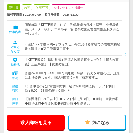
正社員
急募
学歴不問
女性のおしごと掲載中
情報更新日：2026/06/09
終了予定日：
2026/11/30
商業施設「KITTE博多」にて、設備機器の点検・保守、小規模修
繕、メーター検針、エネルギー管理等の施設管理業務全般をお任
仕事内容
せします。
＜必須＞■学歴不問■オフィスビル等における常駐での管理業務経
対象と
験＜歓迎＞■第二種電気工事士
なる方
【KITTE博多】 福岡県福岡市博多区博多駅中央街9-1 【雇入れ直
後】上記事業所 【変更の範囲】…
勤務地
月給240,000円～331,000円※経験・年齢・能力を考慮の上、規定
により優遇します。※試用期間3ヶ月（待遇変更…
給与
1ヶ月単位の変形労働時間制（週平均40時間以内）シフト制日
勤務
時間
勤：9:00～18:00泊勤：9:00～翌…
【年間休日121日以上】◆シフト制（月10日）◆産前・産後休暇
休日
休暇
◆育児休暇◆介護休暇◆結婚休暇◆配偶者…
求人詳細を見る
気になる