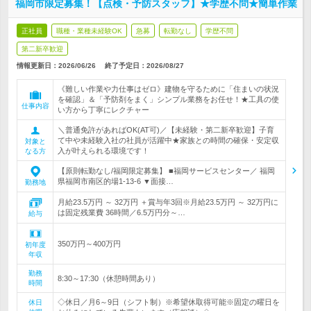
福岡市限定募集！【点検・予防スタッフ】★学歴不問★簡単作業
正社員
職種・業種未経験OK
急募
転勤なし
学歴不問
第二新卒歓迎
情報更新日：2026/06/26
終了予定日：
2026/08/27
《難しい作業や力仕事はゼロ》建物を守るために「住まいの状況
を確認」＆「予防剤をまく」シンプル業務をお任せ！★工具の使
仕事内容
い方から丁寧にレクチャー
＼普通免許があればOK(AT可)／【未経験・第二新卒歓迎】子育
て中や未経験入社の社員が活躍中★家族との時間の確保・安定収
対象と
入が叶えられる環境です！
なる方
【原則転勤なし/福岡限定募集】 ■福岡サービスセンター／ 福岡
県福岡市南区的場1-13-6 ▼面接…
勤務地
月給23.5万円 ～ 32万円 ＋賞与年3回※月給23.5万円 ～ 32万円に
は固定残業費 36時間／6.5万円分～…
給与
350万円～400万円
初年度
年収
勤務
8:30～17:30（休憩時間あり）
時間
◇休日／月6～9日（シフト制）※希望休取得可能※固定の曜日を
休日