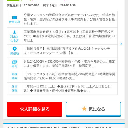
情報更新日：2026/06/09
終了予定日：
2026/11/30
分譲マンションの管理組合やビルオーナー様へ向けた、給排水衛
生・電気・空調などの設備改修工事の提案および施工管理をお任
仕事内容
せします。
工業系出身者歓迎！＜必須＞■高卒以上（工業高校や専門学校卒
の方）■給排水や電気関連の工事、または施工管理の実務経験（1
対象と
年以上）
なる方
【福岡営業所】 福岡県福岡市博多区住吉1-2-25 キャナルシテ
ィ・ビジネスセンタービル8階 【雇…
勤務地
月給240,000円～331,000円※経験・年齢・能力を考慮の上、規定
により優遇します。※試用期間3ヶ月（待遇変更…
給与
【フレックスタイム制】標準労働時間／8時間休憩／1時間標準労
勤務
時間
働時間帯／9:00～18:00※時間外労…
【年間休日121日以上】◆週休2日制（月8日以上／土日相当日
休日
休暇
数）◆祝日◆産前・産後休暇◆育児休暇◆介…
求人詳細を見る
気になる