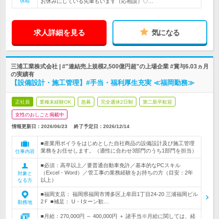
休暇
お休みにしている先輩もいます（応相談）◇…
求人詳細を見る
気になる
三浦工業株式会社 | #"連結売上規模2,500億円超"の上場企業 #賞与6.03ヵ月
の実績有
【設備設計・施工管理】#手当・福利厚生充実 ≪福岡勤務≫
正社員
業種未経験OK
急募
完全週休2日制
第二新卒歓迎
女性のおしごと掲載中
情報更新日：2026/06/23
終了予定日：
2026/12/14
■産業用ボイラをはじめとした自社商品の設備設計及び施工管理
業務をお任せします。（適性に合わせ3部門のうち1部門を担当）
仕事内容
■必須：高卒以上／要普通自動車免許／基本的なPCスキル
（Excel・Word）／管工事の業務経験をお持ちの方（目安：2年
対象と
以上）
なる方
■福岡支店： 福岡県福岡市博多区上牟田1丁目24-20 三浦福岡ビル
2Ｆ ■補足： U・Iターン歓…
勤務地
■月給：270,000円 ～ 400,000円 ＋ 諸手当※月給に関しては、経