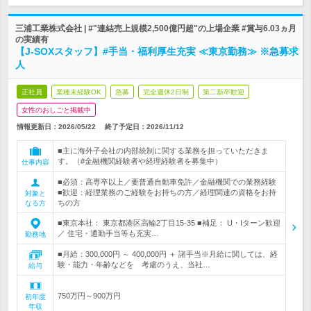
三浦工業株式会社 | #"連結売上規模2,500億円超"の上場企業 #賞与6.03ヵ月
の実績有
【J-SOXスタッフ】#手当・福利厚生充実 ≪東京勤務≫ ※急募求
人
正社員
業種未経験OK
急募
完全週休2日制
第二新卒歓迎
女性のおしごと掲載中
情報更新日：2026/05/22
終了予定日：
2026/11/12
■主に海外子会社の内部統制に関する業務を担っていただきま
す。（#金融機関経験者や経理経験者を募集中）
仕事内容
■必須：高専卒以上／要普通自動車免許／金融機関での業務経験
■歓迎：経理業務のご経験をお持ちの方／経理関連の資格をお持
対象と
ちの方
なる方
■東京本社： 東京都港区高輪2丁目15-35 ■補足： U・Iターン歓迎
／ 住宅・通勤手当等も充実…
勤務地
■月給：300,000円 ～ 400,000円 ＋ 諸手当※月給に関しては、経
験・能力・年齢などを 考慮のうえ、当社…
給与
750万円～900万円
初年度
年収