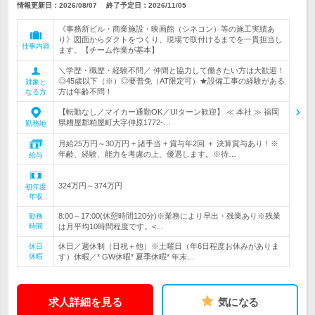
情報更新日：2026/08/07
終了予定日：
2026/11/05
《事務所ビル・商業施設・映画館（シネコン）等の施工実績あ
り》図面からダクトをつくり、現場で取付けるまでを一貫担当し
仕事内容
ます。【チーム作業が基本】
＼学歴・職歴・経験不問／ 仲間と協力して働きたい方は大歓迎！
◎45歳以下（※）◎要普免（AT限定可）★設備工事の経験がある
対象と
方は年齢不問！
なる方
【転勤なし／マイカー通勤OK／UIターン歓迎】 ≪ 本社 ≫ 福岡
県糟屋郡粕屋町大字仲原1772-…
勤務地
月給25万円～30万円 + 諸手当 + 賞与年2回 ＋ 決算賞与あり！※
年齢、経験、能力を考慮の上、優遇します。※待…
給与
324万円～374万円
初年度
年収
8:00～17:00(休憩時間120分)※業務により早出・残業あり※残業
勤務
時間
は月平均10時間程度です。<…
休日／週休制（日祝＋他）※土曜日（年6日程度お休みがありま
休日
休暇
す）休暇／* GW休暇* 夏季休暇* 年末…
求人詳細を見る
気になる