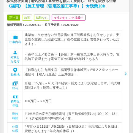
株式会社美鷹 | 電気設備工事全般を幅広く展開し、成長を続ける企業
《福岡》【施工管理（強電設備工事等）】★残業10h
正社員
急募
転勤なし
女性のおしごと掲載中
情報更新日：2026/05/11
終了予定日：
2026/10/29
建築物に欠かせない強電設備の施工管理業務をお任せします。安
全性を重視した緻密な施工計画の立案と進行管理を行っていただ
仕事内容
きます。
＜高卒以上／要普免＞【必須】第一種電気工事士をお持ちで、電
対象と
気施工管理または電気工事の経験が5年以上ある方
なる方
【転勤なし】九州支店：福岡県宗像市城西ヶ丘5-2-2 ※マイカー
通勤可 【雇入れ直後】上記事業所…
勤務地
月給：35万円～40万円※経験・能力により決定致します。※試用
期間3ヶ月（待遇に変更なし）
給与
450万円～600万円
初年度
年収
# 1年単位の変形労働時間制（週平均40時間以内）09：00～18：
勤務
時間
00（所定労働時間8時間0分／休…
* 年間休日111日* 週休2日制（日曜日休み）※現場により休日は
休日
休暇
変動があります* 年次有給休暇（1…