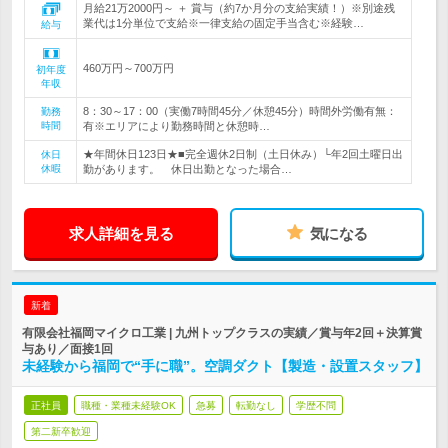
月給21万2000円～ ＋ 賞与（約7か月分の支給実績！）※別途残
業代は1分単位で支給※一律支給の固定手当含む※経験…
給与
460万円～700万円
初年度
年収
8：30～17：00（実働7時間45分／休憩45分）時間外労働有無：
勤務
時間
有※エリアにより勤務時間と休憩時…
★年間休日123日★■完全週休2日制（土日休み）└年2回土曜日出
休日
休暇
勤があります。 休日出勤となった場合…
求人詳細を見る
気になる
新着
有限会社福岡マイクロ工業 | 九州トップクラスの実績／賞与年2回＋決算賞
与あり／面接1回
未経験から福岡で“手に職”。空調ダクト【製造・設置スタッフ】
正社員
職種・業種未経験OK
急募
転勤なし
学歴不問
第二新卒歓迎