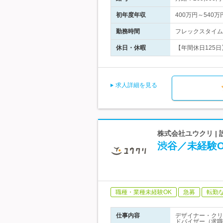
初年度年収
400万円～540万
勤務時間
フレックスタイム制
休日・休暇
【年間休日125日】
求人詳細を見る
株式会社ユウクリ |
渋谷／未経験O
職種・業種未経験OK
急募
転勤
仕事内容
デザイナー・クリ
ドバイザー（求職