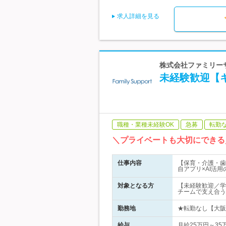
求人詳細を見る
株式会社ファミリーサ
未経験歓迎【
職種・業種未経験OK
急募
転勤
＼プライベートも大切にできる
仕事内容
【保育・介護・歯
自アプリ×AI活
対象となる方
【未経験歓迎／学
チームで支え合う
勤務地
★転勤なし【大阪・
給与
月給25万円～3