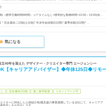
円
（標準労働時間8時間）コアタイムなし<標準的な勤務時間>10:00～19:00(休…
* 完全週休二日制(土日祝)* 年末年始休暇(5日間)* 夏季休暇(3日間)* …
気になる
 設立40年を迎えた デザイナー・クリエイター専門 エージェンシー
K【キャリアアドバイザー】◆年休125日◆リモ
なし
完全週休2日制
第二新卒歓迎
リモートワーク可
エイターに特化した人材紹介/転職支援の事業展開している当社にて、キャリアア
者担当）をお任せします。