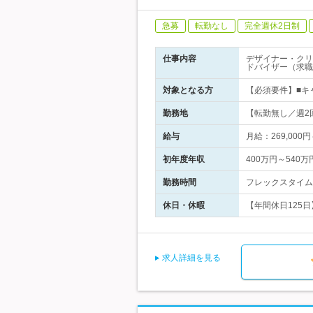
急募
転勤なし
完全週休2日制
仕事内容
デザイナー・クリ
ドバイザー（求職
対象となる方
【必須要件】■キ
勤務地
【転勤無し／週2回
給与
月給：269,000
初年度年収
400万円～540万
勤務時間
フレックスタイム制
休日・休暇
【年間休日125日】
求人詳細を見る