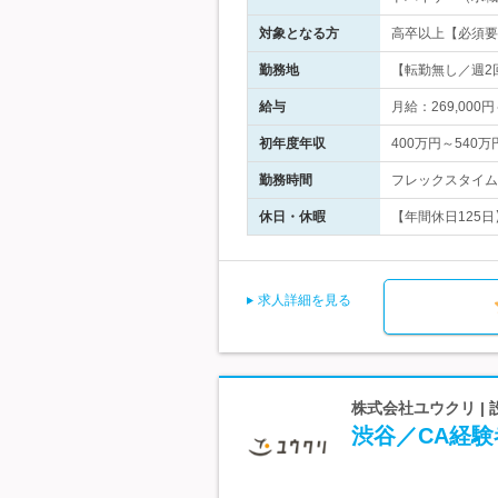
対象となる方
高卒以上【必須要
勤務地
【転勤無し／週2回
給与
月給：269,000
初年度年収
400万円～540万
勤務時間
フレックスタイム制
休日・休暇
【年間休日125日】
求人詳細を見る
株式会社ユウクリ |
渋谷／CA経験