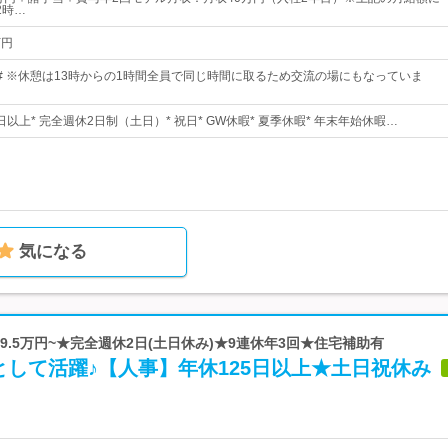
2時…
万円
00# ※休憩は13時からの1時間全員で同じ時間に取るため交流の場にもなっていま
5日以上* 完全週休2日制（土日）* 祝日* GW休暇* 夏季休暇* 年末年始休暇…
気になる
29.5万円~★完全週休2日(土日休み)★9連休年3回★住宅補助有
して活躍♪【人事】年休125日以上★土日祝休み