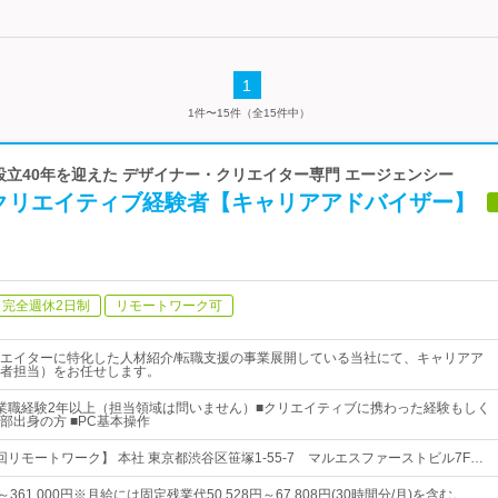
1
1件〜15件（全15件中）
 設立40年を迎えた デザイナー・クリエイター専門 エージェンシー
クリエイティブ経験者【キャリアアドバイザー】
完全週休2日制
リモートワーク可
エイターに特化した人材紹介/転職支援の事業展開している当社にて、キャリアア
者担当）をお任せします。
業職経験2年以上（担当領域は問いません）■クリエイティブに携わった経験もしく
部出身の方 ■PC基本操作
リモートワーク】 本社 東京都渋谷区笹塚1-55-7 マルエスファーストビル7F…
円～361,000円※月給には固定残業代50,528円～67,808円(30時間分/月)を含む。…