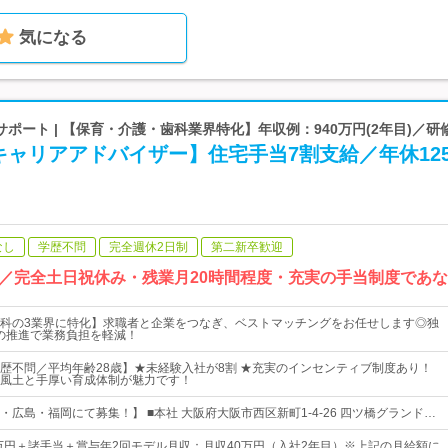
気になる
ポート | 【保育・介護・歯科業界特化】年収例：940万円(2年目)／研
キャリアアドバイザー】住宅手当7割支給／年休12
なし
学歴不問
完全週休2日制
第二新卒歓迎
／完全土日祝休み・残業月20時間程度・充実の手当制度であ
科の3業界に特化】求職者と企業をつなぎ、ベストマッチングをお任せします◎独
用の推進で業務負担を軽減！
歴不問／平均年齢28歳】★未経験入社が8割 ★充実のインセンティブ制度あり！
風土と手厚い育成体制が魅力です！
広島・福岡にて募集！】 ■本社 大阪府大阪市西区新町1-4-26 四ツ橋グランド…
5万円＋諸手当＋賞与年2回モデル月収：月収40万円（入社2年目）※上記の月給額に