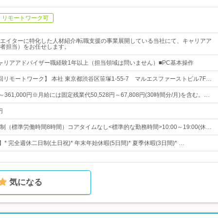
リモートワーク可
エイターに特化した人材紹介/転職支援の事業展開している当社にて、キャリアア
者担当）をお任せします。
ャリアアドバイザー職経験1年以上（担当領域は問いません）■PC基本操作
リモートワーク】 本社 東京都渋谷区笹塚1-55-7 マルエスファーストビル7F…
円～361,000円※月給には固定残業代50,528円～67,808円(30時間分/月)を含む。…
円
（標準労働時間8時間）コアタイムなし<標準的な勤務時間>10:00～19:00(休…
* 完全週休二日制(土日祝)* 年末年始休暇(5日間)* 夏季休暇(3日間)* …
気になる