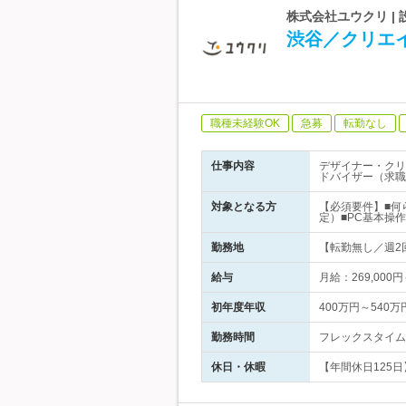
株式会社ユウクリ |
渋谷／クリエ
職種未経験OK
急募
転勤なし
仕事内容
デザイナー・クリ
ドバイザー（求職
対象となる方
【必須要件】■何
定）■PC基本操作
勤務地
【転勤無し／週2回
給与
月給：269,000
初年度年収
400万円～540万
勤務時間
フレックスタイム制
休日・休暇
【年間休日125日】