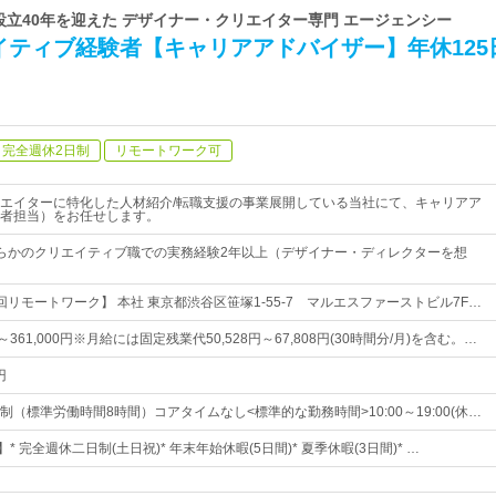
 設立40年を迎えた デザイナー・クリエイター専門 エージェンシー
イティブ経験者【キャリアアドバイザー】年休125
完全週休2日制
リモートワーク可
エイターに特化した人材紹介/転職支援の事業展開している当社にて、キャリアア
者担当）をお任せします。
らかのクリエイティブ職での実務経験2年以上（デザイナー・ディレクターを想
リモートワーク】 本社 東京都渋谷区笹塚1-55-7 マルエスファーストビル7F…
円～361,000円※月給には固定残業代50,528円～67,808円(30時間分/月)を含む。…
円
（標準労働時間8時間）コアタイムなし<標準的な勤務時間>10:00～19:00(休…
* 完全週休二日制(土日祝)* 年末年始休暇(5日間)* 夏季休暇(3日間)* …