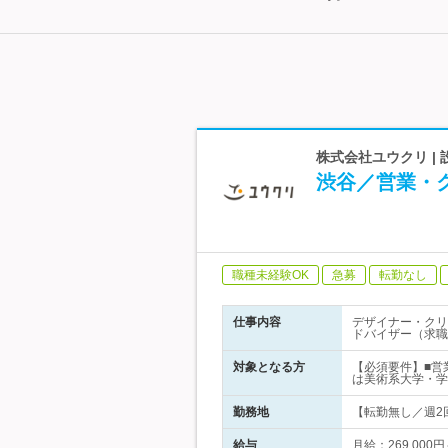
株式会社ユウクリ |
渋谷／営業・
職種未経験OK
急募
転勤なし
仕事内容
デザイナー・クリ
ドバイザー（求職
対象となる方
【必須要件】■営
は美術系大学・学
勤務地
【転勤無し／週2回
給与
月給：269,000