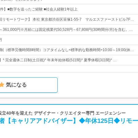
件】■数字を追ったご経験 ■社会人経験1年以上
リモートワーク】 本社 東京都渋谷区笹塚1-55-7 マルエスファーストビル7F…
円～361,000円※月給には固定残業代50,528円～67,808円(30時間分/月)を含む。…
円
（標準労働時間8時間）コアタイムなし<標準的な勤務時間>10:00～19:00(休…
* 完全週休二日制(土日祝)* 年末年始休暇(5日間)* 夏季休暇(3日間)* …
気になる
 設立40年を迎えた デザイナー・クリエイター専門 エージェンシー
者【キャリアアドバイザー】◆年休125日◆リモ