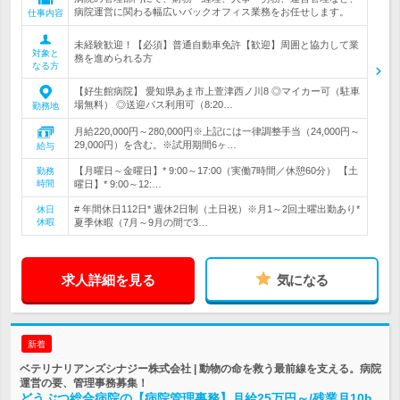
病院運営に関わる幅広いバックオフィス業務をお任せします。
仕事内容
未経験歓迎！【必須】普通自動車免許【歓迎】周囲と協力して業
対象と
務を進められる方
なる方
【好生館病院】 愛知県あま市上萱津西ノ川8 ◎マイカー可（駐車
場無料） ◎送迎バス利用可（8:20…
勤務地
月給220,000円～280,000円※上記には一律調整手当（24,000円～
29,000円）を含む。※試用期間6ヶ…
給与
【月曜日～金曜日】* 9:00～17:00（実働7時間／休憩60分） 【土
勤務
時間
曜日】* 9:00～12:…
# 年間休日112日* 週休2日制（土日祝）※月1～2回土曜出勤あり*
休日
休暇
夏季休暇（7月～9月の間で3…
求人詳細を見る
気になる
新着
ベテリナリアンズシナジー株式会社 | 動物の命を救う最前線を支える。病院
運営の要、管理事務募集！
どうぶつ総合病院の【病院管理事務】月給25万円～/残業月10h