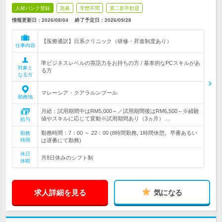
人材バンク登録
急募
学歴不問
第二新卒歓迎
情報更新日：2026/08/04
終了予定日：
2026/09/28
【医療通訳】日系クリニック（研修・昇進制度あり）
仕事内容
準ビジネスレベルの英語力をお持ちの方 / 基本的なPCスキルがあ
対象と
る方
なる方
マレーシア・クアラルンプール
勤務地
月給：試用期間中はRM5,000～／試用期間後はRM6,500～※経験
値やスキルに応じて変動※試用期間あり（3ヵ月）…
給与
勤務時間：7：00 ～ 22：00 (8時間勤務, 1時間休憩。早番あるい
勤務
時間
は遅番にて勤務)
休日
月8日休みのシフト制
休暇
求人詳細を見る
気になる