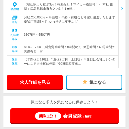
〈福山駅より徒歩3分！転勤なし！マイカー通勤可！〉 本社 住
所：広島県福山市丸之内1-4-1 ■転…
勤務地
月給:250,000円～※経験・年齢・資格など考慮し優遇いたします
※試用期間3ヶ月あり(待遇に変更なし)
給与
350万円～650万円
初年度
年収
8:00～17:00 （所定労働時間：8時間0分）休憩時間：60分時間外
勤務
時間
労働有無：有
【年間休日116日】* 週休2日制（土日祝）※休日は会社カレンダ
休日
休暇
ーによる※土曜は年間で10日間程度出…
求人詳細を見る
気になる
気になる求人を気になるに保存しよう！
会員登録
簡単1分！
（無料）