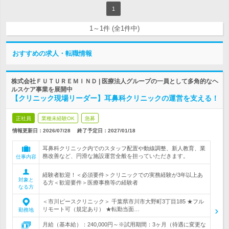
1
1～1件 (全1件中)
おすすめの求人・転職情報
株式会社ＦＵＴＵＲＥＭＩＮＤ | 医療法人グループの一員として多角的なヘ
ルスケア事業を展開中
【クリニック現場リーダー】耳鼻科クリニックの運営を支える！
正社員
業種未経験OK
急募
情報更新日：2026/07/28
終了予定日：
2027/01/18
耳鼻科クリニック内でのスタッフ配置や動線調整、新人教育、業
務改善など、円滑な施設運営全般を担っていただきます。
仕事内容
経験者歓迎！＜必須要件＞クリニックでの実務経験が3年以上あ
対象と
る方＜歓迎要件＞医療事務等の経験者
なる方
＜市川ピースクリニック＞ 千葉県市川市大野町3丁目185 ★フル
リモート可（規定あり） ★転勤当面…
勤務地
月給（基本給）：240,000円～※試用期間：3ヶ月（待遇に変更な