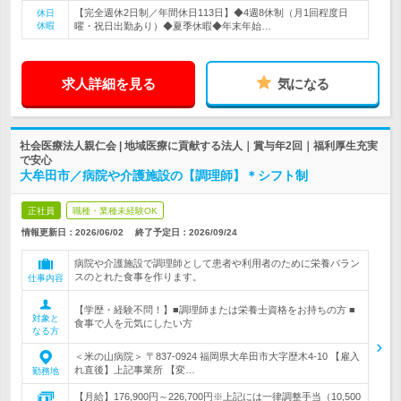
【完全週休2日制／年間休日113日】◆4週8休制（月1回程度日
休日
休暇
曜・祝日出勤あり）◆夏季休暇◆年末年始…
求人詳細を見る
気になる
社会医療法人親仁会 | 地域医療に貢献する法人｜賞与年2回｜福利厚生充実
で安心
大牟田市／病院や介護施設の【調理師】＊シフト制
正社員
職種・業種未経験OK
情報更新日：2026/06/02
終了予定日：
2026/09/24
病院や介護施設で調理師として患者や利用者のために栄養バラン
スのとれた食事を作ります。
仕事内容
【学歴・経験不問！】■調理師または栄養士資格をお持ちの方 ■
対象と
食事で人を元気にしたい方
なる方
＜米の山病院＞ 〒837-0924 福岡県大牟田市大字歴木4-10 【雇入
れ直後】上記事業所 【変…
勤務地
【月給】176,900円～226,700円※上記には一律調整手当（10,500