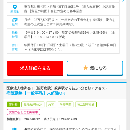
東京都世田谷区上祖師谷5丁目19番1号 【雇入れ直後】上記事業
所 【変更の範囲】会社の定める各事業所
勤務地
月給：22万7,500円以上（一律支給の手当含む）※経験、能力を
考慮の上決定します※試用期間なし
給与
【平日】9：00～17：00（所定労働7時間15分／休憩45分）【土
勤務
時間
曜日】9：00～13：00（所定…
年間休日110日* 日曜日* 土曜日（第3土曜）* 祝日* 有給休暇10日
休日
休暇
～（消化率ほぼ100％）*…
求人詳細を見る
気になる
医療法人徳洲会 | 〈皆野病院〉親鼻駅から徒歩5分と好アクセス♪
病院勤務【一般事務】未経験OK
正社員
業種未経験OK
急募
学歴不問
第二新卒歓迎
女性のおしごと掲載中
情報更新日：2026/06/12
終了予定日：
2026/12/03
◆業者対応など、病院を維持運営するためのその他バックオフィ