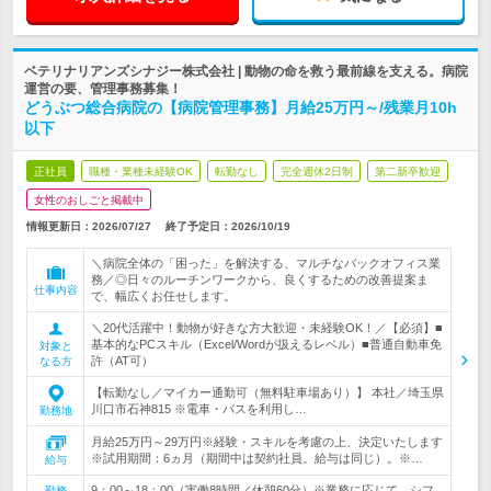
ベテリナリアンズシナジー株式会社 | 動物の命を救う最前線を支える。病院
運営の要、管理事務募集！
どうぶつ総合病院の【病院管理事務】月給25万円～/残業月10h
以下
正社員
職種・業種未経験OK
転勤なし
完全週休2日制
第二新卒歓迎
女性のおしごと掲載中
情報更新日：2026/07/27
終了予定日：
2026/10/19
＼病院全体の「困った」を解決する、マルチなバックオフィス業
務／◎日々のルーチンワークから、良くするための改善提案ま
仕事内容
で、幅広くお任せします。
＼20代活躍中！動物が好きな方大歓迎・未経験OK！／【必須】■
基本的なPCスキル（Excel/Wordが扱えるレベル）■普通自動車免
対象と
許（AT可）
なる方
【転勤なし／マイカー通勤可（無料駐車場あり）】 本社／埼玉県
川口市石神815 ※電車・バスを利用し…
勤務地
月給25万円～29万円※経験・スキルを考慮の上、決定いたします
※試用期間：6ヵ月（期間中は契約社員。給与は同じ）。※…
給与
9：00～18：00（実働8時間／休憩60分）※業務に応じて、シフ
勤務