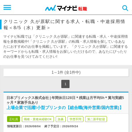
クリニック 久が原駅に関する求人・転職・中途採用情
報＜8/5（水）更新＞
マイナビ転職では「クリニック 久が原駅」に関連する転職・求人・中途採用情
報を多数掲載中!「クリニック 久が原駅」の転職・求人情報を探しているあな
たにおすすめのお仕事を掲載しています。「クリニック 久が原駅」に関連する
キーワードからも転職・求人情報をお探しいただけるので、あなたにぴったり
のお仕事を見つけてみてください!
1～1件 (全1件中)
1
日本プリメックス株式会社 | 年間休日128日＊残業は月平均5h＊賞与実績5
ヶ月＊家族手当あり
上場企業で活躍!小型プリンタの【総合職(海外営業/国内営業)】
正社員
職種・業種未経験OK
急募
学歴不問
第二新卒歓迎
情報更新日：2026/08/04
終了予定日：
2026/09/24