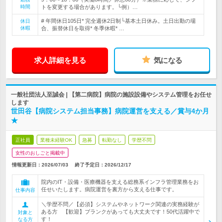
時間
トを変更する場合があります。└例）…
# 年間休日105日* 完全週休2日制└基本土日休み。土日出勤の場
休日
休暇
合、振替休日を取得* 冬季休暇* …
求人詳細を見る
気になる
一般社団法人至誠会 | 【第二病院】病院の施設設備やシステム管理をお任せ
します
世田谷【病院システム担当事務】病院運営を支える／賞与4か月
★
正社員
業種未経験OK
急募
転勤なし
学歴不問
女性のおしごと掲載中
情報更新日：2026/07/03
終了予定日：
2026/12/17
院内のIT・設備・医療機器を支える総務系インフラ管理業務をお
任せいたします。病院運営を裏方から支える仕事です。
仕事内容
＼学歴不問／【必須】システムやネットワーク関連の実務経験が
ある方 【歓迎】ブランクがあっても大丈夫です！50代活躍中で
対象と
す！
なる方