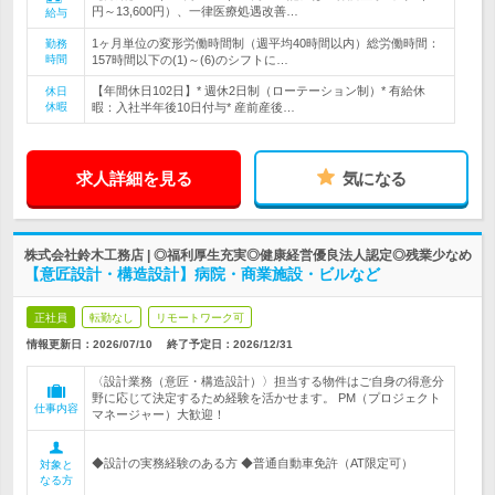
円～13,600円）、一律医療処遇改善…
給与
1ヶ月単位の変形労働時間制（週平均40時間以内）総労働時間：
勤務
時間
157時間以下の(1)～(6)のシフトに…
【年間休日102日】* 週休2日制（ローテーション制）* 有給休
休日
休暇
暇：入社半年後10日付与* 産前産後…
求人詳細を見る
気になる
株式会社鈴木工務店 | ◎福利厚生充実◎健康経営優良法人認定◎残業少なめ
【意匠設計・構造設計】病院・商業施設・ビルなど
正社員
転勤なし
リモートワーク可
情報更新日：2026/07/10
終了予定日：
2026/12/31
〈設計業務（意匠・構造設計）〉担当する物件はご自身の得意分
野に応じて決定するため経験を活かせます。 PM（プロジェクト
仕事内容
マネージャー）大歓迎！
◆設計の実務経験のある方 ◆普通自動車免許（AT限定可）
対象と
なる方