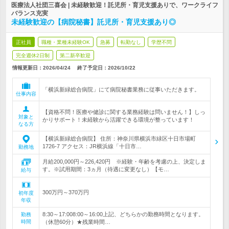
医療法人社団三喜会 | 未経験歓迎！託児所・育児支援ありで、ワークライフ
バランス充実
未経験歓迎の【病院秘書】託児所・育児支援あり◎
正社員
職種・業種未経験OK
急募
転勤なし
学歴不問
完全週休2日制
第二新卒歓迎
情報更新日：2026/04/24
終了予定日：
2026/10/22
「横浜新緑総合病院」にて病院秘書業務に従事いただきます。
仕事内容
【資格不問！医療や健診に関する業務経験は問いません！】しっ
対象と
かりサポート！未経験から活躍できる環境が整っています！
なる方
【横浜新緑総合病院】 住所：神奈川県横浜市緑区十日市場町
1726-7 アクセス：JR横浜線「十日市…
勤務地
月給200,000円～226,420円 ※経験・年齢を考慮の上、決定しま
す。※試用期間：3ヵ月（待遇に変更なし）【モ…
給与
300万円～370万円
初年度
年収
8:30～17:008:00～16:00上記、どちらかの勤務時間となります。
勤務
時間
（休憩60分）★残業時間…