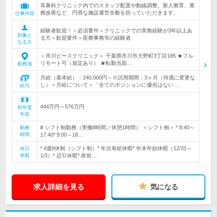
耳鼻科クリニック内でのスタッフ配置や動線調整、新人教育、業
務改善など、円滑な施設運営全般を担っていただきます。
仕事内容
経験者歓迎！＜必須要件＞クリニックでの実務経験が3年以上あ
対象と
る方＜歓迎要件＞医療事務等の経験者
なる方
＜市川ピースクリニック＞ 千葉県市川市大野町3丁目185 ★フル
リモート可（規定あり） ★転勤当面…
勤務地
月給（基本給）：240,000円～※試用期間：3ヶ月（待遇に変更な
し）＜月給について＞「全てのポジションに優劣はない…
給与
444万円～576万円
初年度
年収
# シフト制勤務（実働8時間／休憩1時間） ＜シフト例＞ * 8:40～
勤務
時間
17:40* 9:00～18…
* 4週8休制（シフト制）* 年次有給休暇* 年末年始休暇（12/31～
休日
休暇
1/3）* 忌引休暇* 産前…
求人詳細を見る
気になる