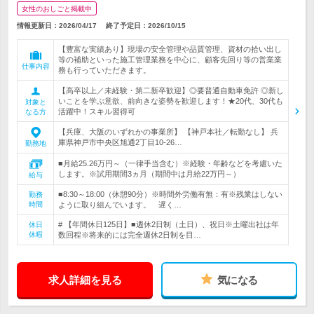
女性のおしごと掲載中
情報更新日：2026/04/17
終了予定日：
2026/10/15
【豊富な実績あり】現場の安全管理や品質管理、資材の拾い出し
等の補助といった施工管理業務を中心に、顧客先回り等の営業業
仕事内容
務も行っていただきます。
【高卒以上／未経験・第二新卒歓迎】◎要普通自動車免許 ◎新し
いことを学ぶ意欲、前向きな姿勢を歓迎します！★20代、30代も
対象と
活躍中！スキル習得可
なる方
【兵庫、大阪のいずれかの事業所】 【神戸本社／転勤なし】 兵
庫県神戸市中央区旭通2丁目10-26…
勤務地
■月給25.26万円～（一律手当含む）※経験・年齢などを考慮いた
します。※試用期間3ヵ月（期間中は月給22万円～）
給与
■8:30～18:00（休憩90分）※時間外労働有無：有※残業はしない
勤務
時間
ように取り組んでいます。 遅く…
# 【年間休日125日】■週休2日制（土日）、祝日※土曜出社は年
休日
休暇
数回程※将来的には完全週休2日制を目…
求人詳細を見る
気になる