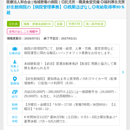
医療法人和合会 | 地域密着の病院｜◎託児所・職員食堂完備 ◎福利厚生充実
好生館病院の【病院管理事務】◎残業ほぼなし◎有給取得率90％
超
正社員
職種・業種未経験OK
急募
学歴不問
第二新卒歓迎
女性のおしごと掲載中
情報更新日：2026/07/21
終了予定日：
2027/01/11
病院の管理部門にて、財務・経理、人事・労務、運営管理など、
病院運営に関わる幅広いバックオフィス業務をお任せします。
仕事内容
未経験歓迎！【必須】普通自動車免許【歓迎】周囲と協力して業
対象と
務を進められる方
なる方
【好生館病院】 愛知県あま市上萱津西ノ川8 ◎マイカー可（駐車
場無料） ◎送迎バス利用可（8:20…
勤務地
月給220,000円～280,000円※上記には一律調整手当（24,000円～
29,000円）を含む。※試用期間6ヶ…
給与
【月曜日～金曜日】* 9:00～17:00（実働7時間／休憩60分） 【土
勤務
時間
曜日】* 9:00～12:…
# 年間休日112日* 週休2日制（土日祝）※月1～2回土曜出勤あり*
休日
休暇
夏季休暇（7月～9月の間で3…