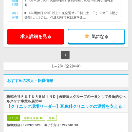
9：00～18：00（実働8時間）休憩時間：60分時間外労働有無：
勤務
時間
有
# 《年間休日120日以上》完全週休2日制（土、日）※休日出勤が
休日
休暇
発生した場合は、代休取得可祝日夏季休…
求人詳細を見る
気になる
1
1～2件 (全2件中)
おすすめの求人・転職情報
株式会社ＦＵＴＵＲＥＭＩＮＤ | 医療法人グループの一員として多角的なヘ
ルスケア事業を展開中
【クリニック現場リーダー】耳鼻科クリニックの運営を支える！
正社員
業種未経験OK
急募
情報更新日：2026/07/28
終了予定日：
2027/01/18