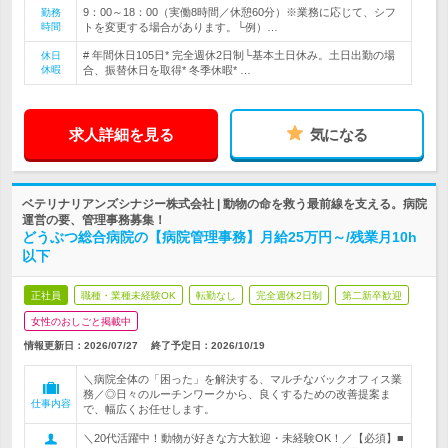
9：00～18：00（実働8時間／休憩60分）※業務に応じて、シフ
勤務
時間
トを変更する場合があります。└例）…
# 年間休日105日* 完全週休2日制└基本土日休み。土日出勤の場
休日
休暇
合、振替休日を取得* 冬季休暇* …
求人詳細を見る
気になる
ベテリナリアンズシナジー株式会社 | 動物の命を救う最前線を支える。病院
運営の要、管理事務募集！
どうぶつ総合病院の【病院管理事務】月給25万円～/残業月10h
以下
正社員
職種・業種未経験OK
転勤なし
完全週休2日制
第二新卒歓迎
女性のおしごと掲載中
情報更新日：2026/07/27
終了予定日：
2026/10/19
＼病院全体の「困った」を解決する、マルチなバックオフィス業
務／◎日々のルーチンワークから、良くするための改善提案ま
仕事内容
で、幅広くお任せします。
＼20代活躍中！動物が好きな方大歓迎・未経験OK！／【必須】■