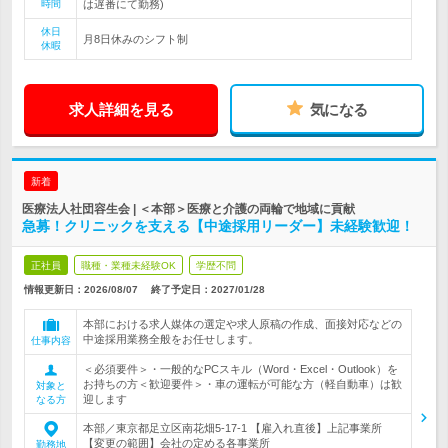
時間
は遅番にて勤務)
休日
月8日休みのシフト制
休暇
求人詳細を見る
気になる
新着
医療法人社団容生会 | ＜本部＞医療と介護の両輪で地域に貢献
急募！クリニックを支える【中途採用リーダー】未経験歓迎！
正社員
職種・業種未経験OK
学歴不問
情報更新日：2026/08/07
終了予定日：
2027/01/28
本部における求人媒体の選定や求人原稿の作成、面接対応などの
中途採用業務全般をお任せします。
仕事内容
＜必須要件＞・一般的なPCスキル（Word・Excel・Outlook）を
お持ちの方＜歓迎要件＞・車の運転が可能な方（軽自動車）は歓
対象と
迎します
なる方
本部／東京都足立区南花畑5-17-1 【雇入れ直後】上記事業所
【変更の範囲】会社の定める各事業所
勤務地