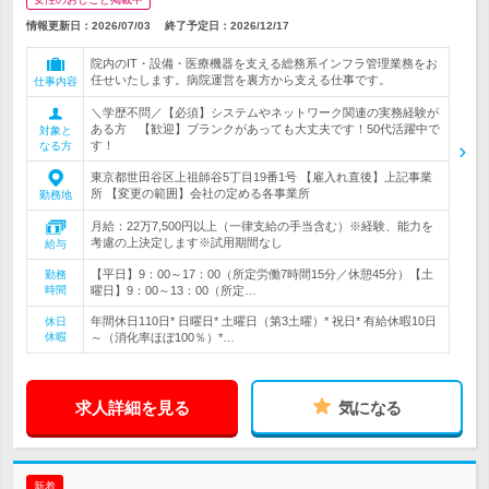
情報更新日：2026/07/03
終了予定日：
2026/12/17
院内のIT・設備・医療機器を支える総務系インフラ管理業務をお
任せいたします。病院運営を裏方から支える仕事です。
仕事内容
＼学歴不問／【必須】システムやネットワーク関連の実務経験が
ある方 【歓迎】ブランクがあっても大丈夫です！50代活躍中で
対象と
す！
なる方
東京都世田谷区上祖師谷5丁目19番1号 【雇入れ直後】上記事業
所 【変更の範囲】会社の定める各事業所
勤務地
月給：22万7,500円以上（一律支給の手当含む）※経験、能力を
考慮の上決定します※試用期間なし
給与
【平日】9：00～17：00（所定労働7時間15分／休憩45分）【土
勤務
時間
曜日】9：00～13：00（所定…
年間休日110日* 日曜日* 土曜日（第3土曜）* 祝日* 有給休暇10日
休日
休暇
～（消化率ほぼ100％）*…
求人詳細を見る
気になる
新着