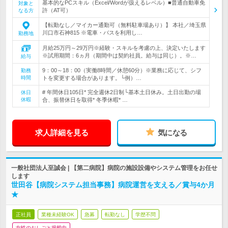
基本的なPCスキル（Excel/Wordが扱えるレベル）■普通自動車免
対象と
許（AT可）
なる方
【転勤なし／マイカー通勤可（無料駐車場あり）】 本社／埼玉県
川口市石神815 ※電車・バスを利用し…
勤務地
月給25万円～29万円※経験・スキルを考慮の上、決定いたします
※試用期間：6ヵ月（期間中は契約社員。給与は同じ）。※…
給与
9：00～18：00（実働8時間／休憩60分）※業務に応じて、シフ
勤務
時間
トを変更する場合があります。└例）…
# 年間休日105日* 完全週休2日制└基本土日休み。土日出勤の場
休日
休暇
合、振替休日を取得* 冬季休暇* …
求人詳細を見る
気になる
一般社団法人至誠会 | 【第二病院】病院の施設設備やシステム管理をお任せ
します
世田谷【病院システム担当事務】病院運営を支える／賞与4か月
★
正社員
業種未経験OK
急募
転勤なし
学歴不問
女性のおしごと掲載中