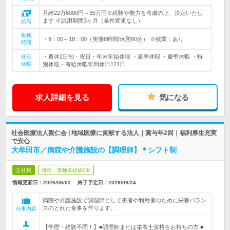
月給22万6000円～35万円※経験や能力を考慮の上、決定いたし
ます ※試用期間3ヶ月（条件変更なし）
給与
勤務
・9：00～18：00（実働8時間/休憩60分） ※残業：あり
時間
・週休2日制・祝日・年末年始休暇 ・夏季休暇 ・慶弔休暇 ・特
休日
休暇
別休暇・有給休暇年間休日121日
求人詳細を見る
気になる
社会医療法人親仁会 | 地域医療に貢献する法人｜賞与年2回｜福利厚生充実
で安心
大牟田市／病院や介護施設の【調理師】＊シフト制
正社員
職種・業種未経験OK
情報更新日：2026/06/02
終了予定日：
2026/09/24
病院や介護施設で調理師として患者や利用者のために栄養バラン
スのとれた食事を作ります。
仕事内容
【学歴・経験不問！】■調理師または栄養士資格をお持ちの方 ■