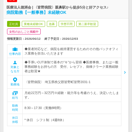
医療法人徳洲会 | 〈皆野病院〉親鼻駅から徒歩5分と好アクセス♪
病院勤務【一般事務】未経験OK
正社員
業種未経験OK
急募
学歴不問
第二新卒歓迎
女性のおしごと掲載中
情報更新日：2026/06/12
終了予定日：
2026/12/03
◆業者対応など、病院を維持運営するためのその他バックオフィ
ス業務を担当いただきます
仕事内容
◆手厚いOJT体制で基本の‘’キ’’から習得 ◆医療事務、または一般
事務経験をお持ちの方 受付、レセプト、病棟クラーク業務経験
対象と
者は歓迎★
なる方
〈皆野病院〉 埼玉県秩父郡皆野町皆野2031-1
勤務地
月給22万円～32万円※経験・能力等を考慮のうえ、決定いたしま
す。
給与
勤務
8:30～17:30（実働8時間）
時間
休日
* 休日 シフト制（4週8休）
休暇