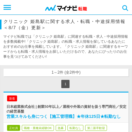
クリニック 姫島駅に関する求人・転職・中途採用情報
＜8/7（金）更新＞
マイナビ転職では「クリニック 姫島駅」に関連する転職・求人・中途採用情報
を多数掲載中!「クリニック 姫島駅」の転職・求人情報を探しているあなたに
おすすめのお仕事を掲載しています。「クリニック 姫島駅」に関連するキーワ
ードからも転職・求人情報をお探しいただけるので、あなたにぴったりのお仕
事を見つけてみてください!
1～2件 (全2件中)
1
新着
日本総業株式会社 | 創業50年以上／屋根や外装の資材を扱う専門商社／安定
の経営基盤
営業スキルも身につく【施工管理職】★年休125日★転勤なし
正社員
職種・業種未経験OK
急募
転勤なし
第二新卒歓迎