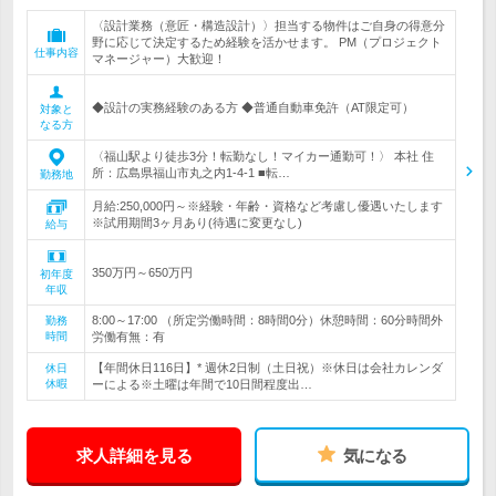
〈設計業務（意匠・構造設計）〉担当する物件はご自身の得意分
野に応じて決定するため経験を活かせます。 PM（プロジェクト
仕事内容
マネージャー）大歓迎！
◆設計の実務経験のある方 ◆普通自動車免許（AT限定可）
対象と
なる方
〈福山駅より徒歩3分！転勤なし！マイカー通勤可！〉 本社 住
所：広島県福山市丸之内1-4-1 ■転…
勤務地
月給:250,000円～※経験・年齢・資格など考慮し優遇いたします
※試用期間3ヶ月あり(待遇に変更なし)
給与
350万円～650万円
初年度
年収
8:00～17:00 （所定労働時間：8時間0分）休憩時間：60分時間外
勤務
時間
労働有無：有
【年間休日116日】* 週休2日制（土日祝）※休日は会社カレンダ
休日
休暇
ーによる※土曜は年間で10日間程度出…
求人詳細を見る
気になる