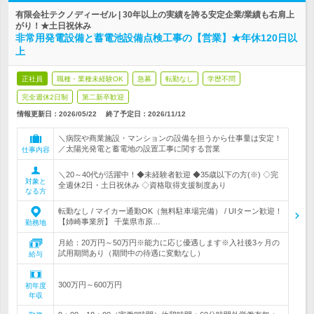
有限会社テクノディーゼル | 30年以上の実績を誇る安定企業/業績も右肩上
がり！★土日祝休み
非常用発電設備と蓄電池設備点検工事の【営業】★年休120日以
上
正社員
職種・業種未経験OK
急募
転勤なし
学歴不問
完全週休2日制
第二新卒歓迎
情報更新日：2026/05/22
終了予定日：
2026/11/12
＼病院や商業施設・マンションの設備を担うから仕事量は安定！
／太陽光発電と蓄電地の設置工事に関する営業
仕事内容
＼20～40代が活躍中！◆未経験者歓迎 ◆35歳以下の方(※) ◇完
対象と
全週休2日・土日祝休み ◇資格取得支援制度あり
なる方
転勤なし / マイカー通勤OK（無料駐車場完備） / UIターン歓迎！
【姉崎事業所】 千葉県市原…
勤務地
月給：20万円～50万円※能力に応じ優遇します※入社後3ヶ月の
試用期間あり（期間中の待遇に変動なし）
給与
300万円～600万円
初年度
年収