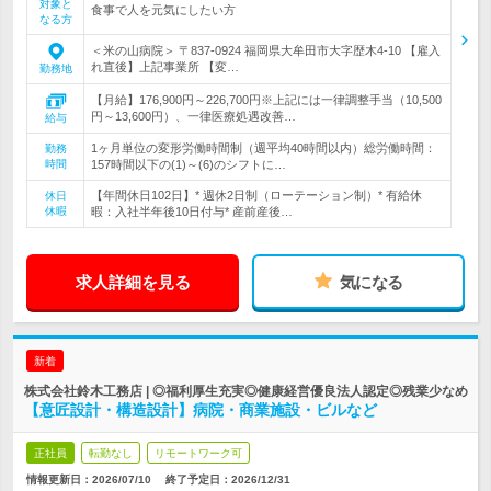
対象と
食事で人を元気にしたい方
なる方
＜米の山病院＞ 〒837-0924 福岡県大牟田市大字歴木4-10 【雇入
れ直後】上記事業所 【変…
勤務地
【月給】176,900円～226,700円※上記には一律調整手当（10,500
円～13,600円）、一律医療処遇改善…
給与
1ヶ月単位の変形労働時間制（週平均40時間以内）総労働時間：
勤務
時間
157時間以下の(1)～(6)のシフトに…
【年間休日102日】* 週休2日制（ローテーション制）* 有給休
休日
休暇
暇：入社半年後10日付与* 産前産後…
求人詳細を見る
気になる
新着
株式会社鈴木工務店 | ◎福利厚生充実◎健康経営優良法人認定◎残業少なめ
【意匠設計・構造設計】病院・商業施設・ビルなど
正社員
転勤なし
リモートワーク可
情報更新日：2026/07/10
終了予定日：
2026/12/31