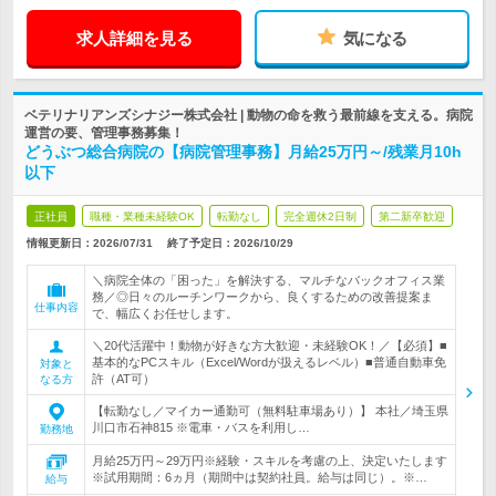
求人詳細を見る
気になる
ベテリナリアンズシナジー株式会社 | 動物の命を救う最前線を支える。病院
運営の要、管理事務募集！
どうぶつ総合病院の【病院管理事務】月給25万円～/残業月10h
以下
正社員
職種・業種未経験OK
転勤なし
完全週休2日制
第二新卒歓迎
情報更新日：2026/07/31
終了予定日：
2026/10/29
＼病院全体の「困った」を解決する、マルチなバックオフィス業
務／◎日々のルーチンワークから、良くするための改善提案ま
仕事内容
で、幅広くお任せします。
＼20代活躍中！動物が好きな方大歓迎・未経験OK！／【必須】■
基本的なPCスキル（Excel/Wordが扱えるレベル）■普通自動車免
対象と
許（AT可）
なる方
【転勤なし／マイカー通勤可（無料駐車場あり）】 本社／埼玉県
川口市石神815 ※電車・バスを利用し…
勤務地
月給25万円～29万円※経験・スキルを考慮の上、決定いたします
※試用期間：6ヵ月（期間中は契約社員。給与は同じ）。※…
給与