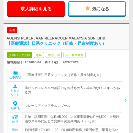
求人詳細を見る
気になる
新着
AGENSI PEKERJAAN REERACOEN MALAYSIA SDN. BHD.
【医療通訳】日系クリニック（研修・昇進制度あり）
人材バンク登録
急募
学歴不問
第二新卒歓迎
情報更新日：2026/08/04
終了予定日：
2026/09/28
【医療通訳】日系クリニック（研修・昇進制度あり）
仕事内容
準ビジネスレベルの英語力をお持ちの方 / 基本的なPCスキルがあ
対象と
る方
なる方
マレーシア・クアラルンプール
勤務地
月給：試用期間中はRM5,000～／試用期間後はRM6,500～※経験
値やスキルに応じて変動※試用期間あり（3ヵ月）…
給与
勤務時間：7：00 ～ 22：00 (8時間勤務, 1時間休憩。早番あるい
勤務