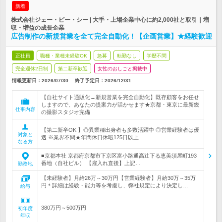
新着
株式会社ジェー・ピー・シー | 大手・上場企業中心に約2,000社と取引｜増
収・増益の成長企業
広告制作の新規営業を全て完全自動化！【企画営業】★経験歓迎
正社員
職種・業種未経験OK
急募
転勤なし
学歴不問
完全週休2日制
第二新卒歓迎
女性のおしごと掲載中
情報更新日：2026/07/30
終了予定日：
2026/12/31
【自社サイト通販化→新規営業を完全自動化】既存顧客をお任せ
しますので、あなたの提案力が活かせます★京都・東京に最新鋭
仕事内容
の撮影スタジオ完備
【第二新卒OK 】◎異業種出身者も多数活躍中 ◎営業経験者は優
対象と
遇 ※業界不問★年間休日休暇125日以上
なる方
■京都本社 京都府京都市下京区富小路通高辻下る恵美須屋町193
番地（自社ビル） 【雇入れ直後】上記…
勤務地
【未経験者】月給26万～30万円【営業経験者】月給30万～35万
円＊詳細は経験・能力等を考慮し、弊社規定により決定し…
給与
380万円～500万円
初年度
年収