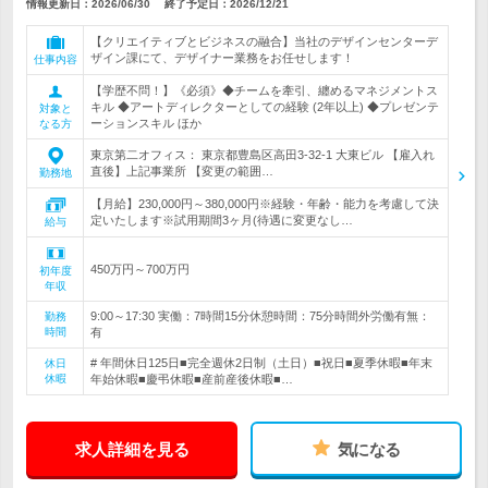
情報更新日：2026/06/30
終了予定日：
2026/12/21
【クリエイティブとビジネスの融合】当社のデザインセンターデ
ザイン課にて、デザイナー業務をお任せします！
仕事内容
【学歴不問！】《必須》◆チームを牽引、纏めるマネジメントス
キル ◆アートディレクターとしての経験 (2年以上) ◆プレゼンテ
対象と
ーションスキル ほか
なる方
東京第二オフィス： 東京都豊島区高田3-32-1 大東ビル 【雇入れ
直後】上記事業所 【変更の範囲…
勤務地
【月給】230,000円～380,000円※経験・年齢・能力を考慮して決
定いたします※試用期間3ヶ月(待遇に変更なし…
給与
450万円～700万円
初年度
年収
9:00～17:30 実働：7時間15分休憩時間：75分時間外労働有無：
勤務
時間
有
# 年間休日125日■完全週休2日制（土日）■祝日■夏季休暇■年末
休日
休暇
年始休暇■慶弔休暇■産前産後休暇■…
求人詳細を見る
気になる