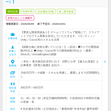
ー）】
契約社員
学歴不問
完全週休2日制
第二新卒歓迎
女性のおしごと掲載中
情報更新日：2026/06/09
終了予定日：
2026/10/01
【豊富な開発実績あり】ゲームソフトウェア開発にて、クライア
ントプログラム業務を担当していただきます。☆C／C＋＋／
仕事内容
Unity／Cocos等のスキルを活用
【経験を軸に技術を磨いていける！】＜必須＞◆C++での開発経
験2年以上 ◆Unity／Cocos等での開発経験2年以上 ＜優遇＞
対象と
DirectX／UnrealEngineの経験
なる方
＜本社＞ 東京都北区赤羽1-21-3 沼野ビル3F 【雇入れ直後】上
記事業所 【変更の範囲】会社の…
勤務地
月給25万円～※経験・スキルを考慮し、優遇します※試用期間な
し
給与
300万円～600万円
初年度
年収
11：00～20：00（所定労働時間8時間）※休憩60分※時間外労働
勤務
時間
の有無：有
# 完全週休2日制（土日祝休み）* 夏期休暇* 年末年始* 慶弔休暇*
休日