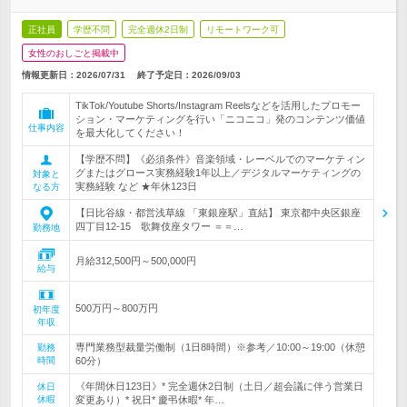
正社員
学歴不問
完全週休2日制
リモートワーク可
女性のおしごと掲載中
情報更新日：2026/07/31
終了予定日：
2026/09/03
TikTok/Youtube Shorts/Instagram Reelsなどを活用したプロモー
ション・マーケティングを行い「ニコニコ」発のコンテンツ価値
仕事内容
を最大化してください！
【学歴不問】《必須条件》音楽領域・レーベルでのマーケティン
グまたはグロース実務経験1年以上／デジタルマーケティングの
対象と
実務経験 など ★年休123日
なる方
【日比谷線・都営浅草線 「東銀座駅」直結】 東京都中央区銀座
四丁目12-15 歌舞伎座タワー ＝＝…
勤務地
月給312,500円～500,000円
給与
500万円～800万円
初年度
年収
専門業務型裁量労働制（1日8時間）※参考／10:00～19:00（休憩
勤務
時間
60分）
《年間休日123日》* 完全週休2日制（土日／超会議に伴う営業日
休日
休暇
変更あり）* 祝日* 慶弔休暇* 年…