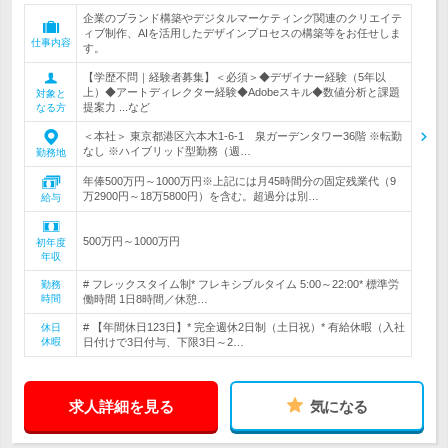
企業のブランド構築やデジタルマーケティング関連のクリエイテ
ィブ制作、AIを活用したデザインプロセスの構築等をお任せしま
仕事内容
す。
【学歴不問｜経験者募集】＜必須＞◆デザイナー経験（5年以
上）◆アートディレクター経験◆Adobeスキル◆数値分析と課題
対象と
提案力 ...など
なる方
＜本社＞ 東京都港区六本木1-6-1 泉ガーデンタワー36階 ※転勤
なし ※ハイブリッド型勤務（週…
勤務地
年俸500万円～1000万円※上記には月45時間分の固定残業代（9
万2900円～18万5800円）を含む。超過分は別…
給与
500万円～1000万円
初年度
年収
# フレックスタイム制* フレキシブルタイム 5:00～22:00* 標準労
勤務
時間
働時間 1日8時間／休憩…
# 【年間休日123日】* 完全週休2日制（土日祝）* 有給休暇（入社
休日
休暇
日付けで3日付与、下限3日～2…
求人詳細を見る
気になる