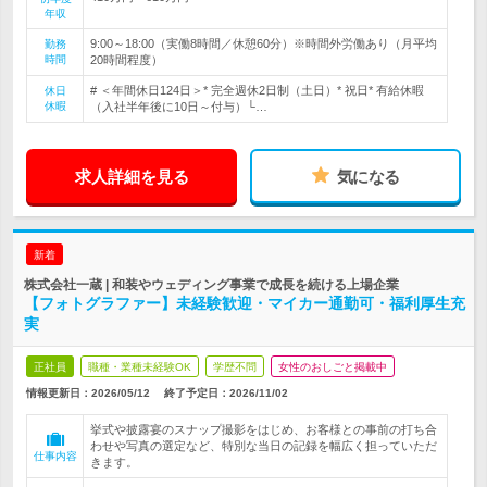
年収
9:00～18:00（実働8時間／休憩60分）※時間外労働あり（月平均
勤務
時間
20時間程度）
# ＜年間休日124日＞* 完全週休2日制（土日）* 祝日* 有給休暇
休日
休暇
（入社半年後に10日～付与）└…
求人詳細を見る
気になる
新着
株式会社一蔵 | 和装やウェディング事業で成長を続ける上場企業
【フォトグラファー】未経験歓迎・マイカー通勤可・福利厚生充
実
正社員
職種・業種未経験OK
学歴不問
女性のおしごと掲載中
情報更新日：2026/05/12
終了予定日：
2026/11/02
挙式や披露宴のスナップ撮影をはじめ、お客様との事前の打ち合
わせや写真の選定など、特別な当日の記録を幅広く担っていただ
仕事内容
きます。