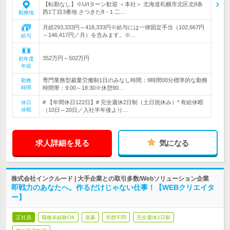
【転勤なし】※U/Iターン歓迎 ＜本社＞ 北海道札幌市北区北8条
西1丁目3番地 さつきた8・1 二…
勤務地
月給293,333円～418,333円※給与には一律固定手当（102,667円
～146,417円／月）を含みます。※…
給与
352万円～502万円
初年度
年収
専門業務型裁量労働制1日のみなし時間：9時間00分標準的な勤務
勤務
時間
時間帯：9:00～18:30※休憩90…
# 【年間休日122日】# 完全週休2日制（土日祝休み）* 有給休暇
休日
休暇
（10日～20日／入社半年後より…
求人詳細を見る
気になる
株式会社インクルード | 大手企業との取引多数/Webソリューション企業
即戦力のあなたへ。作るだけじゃない仕事！【WEBクリエイタ
ー】
正社員
職種未経験OK
急募
学歴不問
完全週休2日制