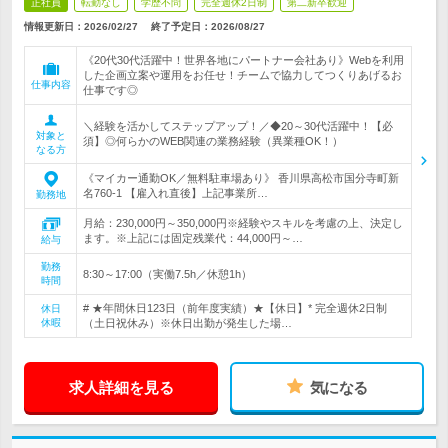
正社員
転勤なし
学歴不問
完全週休2日制
第二新卒歓迎
情報更新日：2026/02/27
終了予定日：
2026/08/27
《20代30代活躍中！世界各地にパートナー会社あり》Webを利用
した企画立案や運用をお任せ！チームで協力してつくりあげるお
仕事内容
仕事です◎
＼経験を活かしてステップアップ！／◆20～30代活躍中！【必
対象と
須】◎何らかのWEB関連の業務経験（異業種OK！）
なる方
《マイカー通勤OK／無料駐車場あり》 香川県高松市国分寺町新
名760-1 【雇入れ直後】上記事業所…
勤務地
月給：230,000円～350,000円※経験やスキルを考慮の上、決定し
ます。※上記には固定残業代：44,000円～…
給与
勤務
8:30～17:00（実働7.5h／休憩1h）
時間
# ★年間休日123日（前年度実績）★【休日】* 完全週休2日制
休日
休暇
（土日祝休み）※休日出勤が発生した場…
求人詳細を見る
気になる