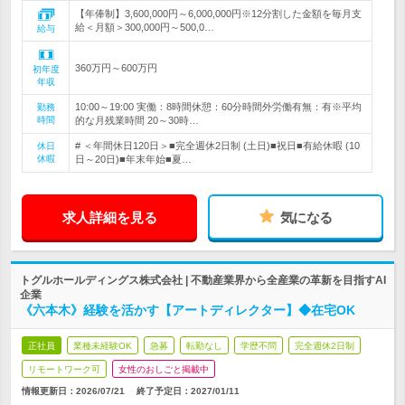
【年俸制】3,600,000円～6,000,000円※12分割した金額を毎月支
給＜月額＞300,000円～500,0…
給与
360万円～600万円
初年度
年収
10:00～19:00 実働：8時間休憩：60分時間外労働有無：有※平均
勤務
時間
的な月残業時間 20～30時…
# ＜年間休日120日＞■完全週休2日制 (土日)■祝日■有給休暇 (10
休日
休暇
日～20日)■年末年始■夏…
求人詳細を見る
気になる
トグルホールディングス株式会社 | 不動産業界から全産業の革新を目指すAI
企業
《六本木》経験を活かす【アートディレクター】◆在宅OK
正社員
業種未経験OK
急募
転勤なし
学歴不問
完全週休2日制
リモートワーク可
女性のおしごと掲載中
情報更新日：2026/07/21
終了予定日：
2027/01/11