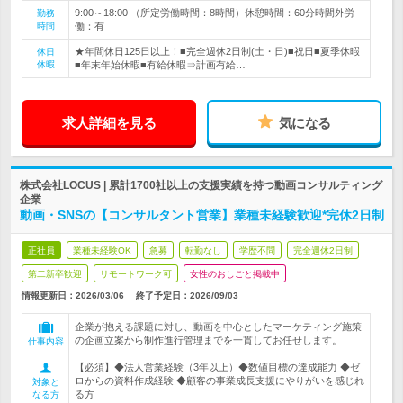
9:00～18:00 （所定労働時間：8時間）休憩時間：60分時間外労
勤務
時間
働：有
★年間休日125日以上！■完全週休2日制(土・日)■祝日■夏季休暇
休日
休暇
■年末年始休暇■有給休暇⇒計画有給…
求人詳細を見る
気になる
株式会社LOCUS | 累計1700社以上の支援実績を持つ動画コンサルティング
企業
動画・SNSの【コンサルタント営業】業種未経験歓迎*完休2日制
正社員
業種未経験OK
急募
転勤なし
学歴不問
完全週休2日制
第二新卒歓迎
リモートワーク可
女性のおしごと掲載中
情報更新日：2026/03/06
終了予定日：
2026/09/03
企業が抱える課題に対し、動画を中心としたマーケティング施策
の企画立案から制作進行管理までを一貫してお任せします。
仕事内容
【必須】◆法人営業経験（3年以上）◆数値目標の達成能力 ◆ゼ
ロからの資料作成経験 ◆顧客の事業成長支援にやりがいを感じれ
対象と
る方
なる方