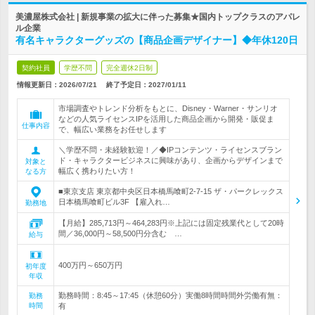
美濃屋株式会社 | 新規事業の拡大に伴った募集★国内トップクラスのアパレ
ル企業
有名キャラクターグッズの【商品企画デザイナー】◆年休120日
契約社員
学歴不問
完全週休2日制
情報更新日：2026/07/21
終了予定日：
2027/01/11
市場調査やトレンド分析をもとに、Disney・Warner・サンリオ
などの人気ライセンスIPを活用した商品企画から開発・販促ま
仕事内容
で、幅広い業務をお任せします
＼学歴不問・未経験歓迎！／◆IPコンテンツ・ライセンスブラン
ド・キャラクタービジネスに興味があり、企画からデザインまで
対象と
幅広く携わりたい方！
なる方
■東京支店 東京都中央区日本橋馬喰町2-7-15 ザ・パークレックス
日本橋馬喰町ビル3F 【雇入れ…
勤務地
【月給】285,713円～464,283円※上記には固定残業代として20時
間／36,000円～58,500円分含む …
給与
400万円～650万円
初年度
年収
勤務時間：8:45～17:45（休憩60分）実働8時間時間外労働有無：
勤務
時間
有