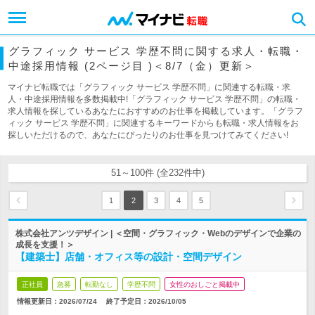
グラフィック サービス 学歴不問に関する求人・転職・
中途採用情報 (2ページ目 )＜8/7（金）更新＞
マイナビ転職では「グラフィック サービス 学歴不問」に関連する転職・求
人・中途採用情報を多数掲載中!「グラフィック サービス 学歴不問」の転職・
求人情報を探しているあなたにおすすめのお仕事を掲載しています。「グラフ
ィック サービス 学歴不問」に関連するキーワードからも転職・求人情報をお
探しいただけるので、あなたにぴったりのお仕事を見つけてみてください!
51～100件 (全232件中)
1
2
3
4
5
株式会社アンツデザイン | ＜空間・グラフィック・Webのデザインで企業の
成長を支援！＞
【建築士】店舗・オフィス等の設計・空間デザイン
正社員
急募
転勤なし
学歴不問
女性のおしごと掲載中
情報更新日：2026/07/24
終了予定日：
2026/10/05