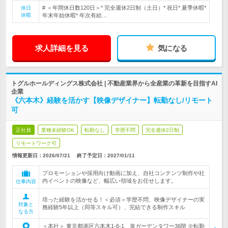
# ＜年間休日数120日＞* 完全週休2日制（土日）* 祝日* 夏季休暇*
休日
休暇
年末年始休暇* 年次有給…
求人詳細を見る
気になる
トグルホールディングス株式会社 | 不動産業界から全産業の革新を目指すAI
企業
《六本木》経験を活かす【映像デザイナー】転勤なし/リモート
可
正社員
業種未経験OK
転勤なし
学歴不問
完全週休2日制
リモートワーク可
情報更新日：2026/07/21
終了予定日：
2027/01/11
プロモーションや採用向け動画に加え、自社コンテンツ制作や社
内イベントの映像など、幅広い領域をお任せします。
仕事内容
培った経験を活かせる！＜必須＞学歴不問、映像デザイナーの実
対象と
務経験5年以上（同等スキル可）、完結できる制作スキル
なる方
＜本社＞ 東京都港区六本木1-6-1 泉ガーデンタワー36階 ※転勤