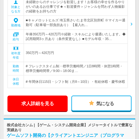
未経験からのチャレンジを歓迎します！お客様の幸せを作るやり
がいのあるお仕事です★＜歓迎要件＞ジャンルを問わず人物撮影
対象と
の経験をお持ちの方
なる方
■キャメロットヒルズ 埼玉県さいたま市北区別所町 ※マイカー通
勤可（駐車場一部負担あり） 【雇入れ…
勤務地
年俸350万円～420万円※経験・スキルにより優遇いたします。◆
試用期間3ヶ月あり（条件変更なし）■モデル年収・35…
給与
350万円～420万円
初年度
年収
# フレックスタイム制・標準労働時間／1日8時間・休憩1時間・
勤務
時間
標準労働時間帯／9:00～18:00ま…
休日
# 年間休日115日・シフト制（月8～10日）・有給休暇・慶弔休暇
休暇
求人詳細を見る
気になる
株式会社カンム | 【ゲーム・システム開発企業】メジャータイトルで豊富な
実績あり
ゲームソフト開発の【クライアントエンジニア（プログラマ