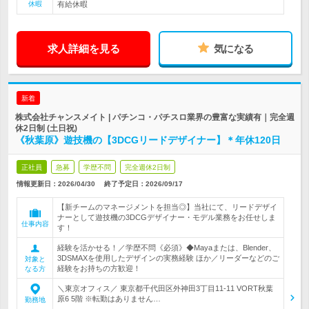
休暇
有給休暇
求人詳細を見る
気になる
新着
株式会社チャンスメイト | パチンコ・パチスロ業界の豊富な実績有｜完全週
休2日制 (土日祝)
《秋葉原》遊技機の【3DCGリードデザイナー】＊年休120日
正社員
急募
学歴不問
完全週休2日制
情報更新日：2026/04/30
終了予定日：
2026/09/17
【新チームのマネージメントを担当◎】当社にて、リードデザイ
ナーとして遊技機の3DCGデザイナー・モデル業務をお任せしま
仕事内容
す！
経験を活かせる！／学歴不問《必須》◆Mayaまたは、Blender、
3DSMAXを使用したデザインの実務経験 ほか／リーダーなどのご
対象と
経験をお持ちの方歓迎！
なる方
＼東京オフィス／ 東京都千代田区外神田3丁目11‐11 VORT秋葉
原6 5階 ※転勤はありません…
勤務地