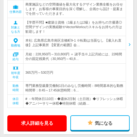
商業施設などの空間価値を最大化するデザイン業務全般をお任せ
します。お客様の事業目的を深く理解し、企画から設計・提案ま
仕事内容
でを担っていただきます。
【学歴不問】■建築士資格（1級または2級）をお持ちの方優遇◎
空間デザインの実務経験やVectorWorksのスキルをお持ちの方は
対象と
歓迎します！
なる方
本社: 広島県広島市南区京橋町9-1 ※転勤は当面なし 【雇入れ直
後】上記事業所 【変更の範囲】会…
勤務地
月給：228,950円～310,800円 ＋ 諸手当※上記月給には、22時間
分の固定残業代（30,950円～40,8…
給与
365万円～530万円
初年度
年収
専門業務型裁量労働制1日のみなし労働時間：8時間基本的な勤務
勤務
時間
時間帯：8:45～17:45休憩時間：6…
# －年間休日110日－◆週休2日制（土日祝）◆リフレッシュ休暇
休日
休暇
◆アニバーサリー休暇◆特別休暇（結婚…
求人詳細を見る
気になる