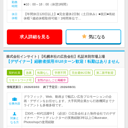
勤務
■10：00～18：00（休憩1時間）
時間
【年間休日120日以上】■完全週休2日制（土日休み）■祝日■有給
休日
休暇
休暇└連続休暇取得可能！1時間単位で…
求人詳細を見る
気になる
株式会社インサイト | 【札幌本社の広告会社】札証本則市場上場
【デザイナー】経験者採用※U/Iターン歓迎！転勤はありません
契約社員
急募
転勤なし
学歴不問
完全週休2日制
第二新卒歓迎
リモートワーク可
女性のおしごと掲載中
情報更新日：2026/03/03
終了予定日：
2026/08/31
グラフィック、Web、動画まで幅広い広告プロモーションの企
画・デザインをお任せします。大手民間企業から行政機関までク
仕事内容
ライアントも多種多様です。
【30代～40代活躍中】《必須》◎広告会社また制作会社でのデザ
イナー・アートディレクターの実務経験3年以上◎illustrator、
対象と
Photoshopの使用経験
なる方