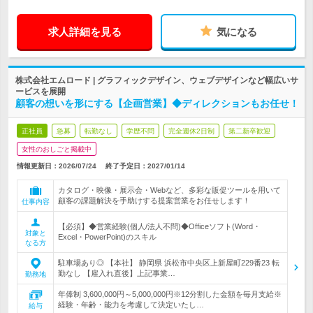
求人詳細を見る
気になる
株式会社エムロード | グラフィックデザイン、ウェブデザインなど幅広いサ
ービスを展開
顧客の想いを形にする【企画営業】◆ディレクションもお任せ！
正社員
急募
転勤なし
学歴不問
完全週休2日制
第二新卒歓迎
女性のおしごと掲載中
情報更新日：2026/07/24
終了予定日：
2027/01/14
カタログ・映像・展示会・Webなど、多彩な販促ツールを用いて
顧客の課題解決を手助けする提案営業をお任せします！
仕事内容
【必須】◆営業経験(個人/法人不問)◆Officeソフト(Word・
対象と
Excel・PowerPoint)のスキル
なる方
駐車場あり◎ 【本社】 静岡県 浜松市中央区上新屋町229番23 転
勤なし 【雇入れ直後】上記事業…
勤務地
年俸制 3,600,000円～5,000,000円※12分割した金額を毎月支給※
経験・年齢・能力を考慮して決定いたし…
給与