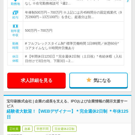
なし ※在宅勤務相談可 └週2…
勤務地
年俸制500万円～700万円 ※上記には月45時間分の固定残業代（9
万2900円～13万100円）を含む。超過分は別…
給与
500万円～700万円
初年度
年収
# フルフレックスタイム制* 標準労働時間 1日8時間／休憩60分*
勤務
時間
コアタイムなし※時間外労働あり
# 【年間休日123日】* 完全週休2日制（土日祝）* 有給休暇（入社
休日
休暇
日付けで3日付与、下限3日～2…
求人詳細を見る
気になる
宝印刷株式会社 | 企業の成長を支える、IPOおよび企業情報の開示支援サー
ビス
経験者大歓迎！【WEBデザイナー】＊完全週休2日制 ＊年休125
日
正社員
急募
学歴不問
完全週休2日制