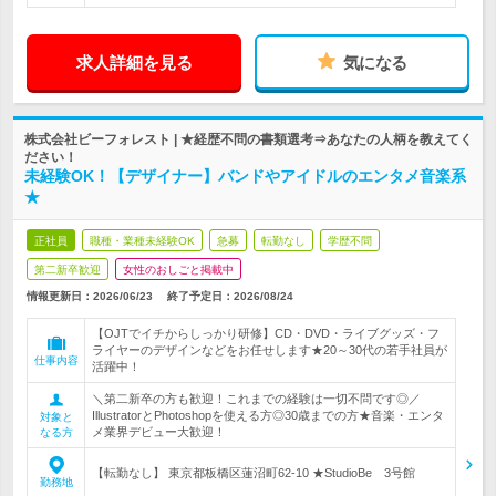
求人詳細を見る
気になる
株式会社ビーフォレスト | ★経歴不問の書類選考⇒あなたの人柄を教えてく
ださい！
未経験OK！【デザイナー】バンドやアイドルのエンタメ音楽系
★
正社員
職種・業種未経験OK
急募
転勤なし
学歴不問
第二新卒歓迎
女性のおしごと掲載中
情報更新日：2026/06/23
終了予定日：
2026/08/24
【OJTでイチからしっかり研修】CD・DVD・ライブグッズ・フ
ライヤーのデザインなどをお任せします★20～30代の若手社員が
仕事内容
活躍中！
＼第二新卒の方も歓迎！これまでの経験は一切不問です◎／
IllustratorとPhotoshopを使える方◎30歳までの方★音楽・エンタ
対象と
メ業界デビュー大歓迎！
なる方
【転勤なし】 東京都板橋区蓮沼町62-10 ★StudioBe 3号館
勤務地