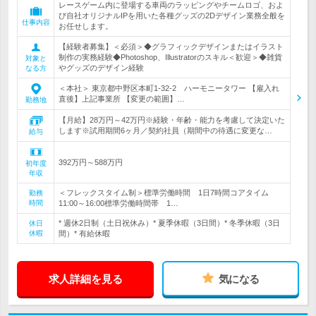
レースゲーム内に登場する車両のラッピングやチームロゴ、およ
び自社オリジナルIPを用いた各種グッズの2Dデザイン業務全般を
仕事内容
お任せします。
【経験者募集】＜必須＞◆グラフィックデザインまたはイラスト
制作の実務経験◆Photoshop、Illustratorのスキル＜歓迎＞◆雑貨
対象と
やグッズのデザイン経験
なる方
＜本社＞ 東京都中野区本町1-32-2 ハーモニータワー 【雇入れ
直後】上記事業所 【変更の範囲】…
勤務地
【月給】28万円～42万円※経験・年齢・能力を考慮して決定いた
します※試用期間6ヶ月／契約社員（期間中の待遇に変更な…
給与
392万円～588万円
初年度
年収
＜フレックスタイム制＞標準労働時間 1日7時間コアタイム
勤務
時間
11:00～16:00標準労働時間帯 1…
* 週休2日制（土日祝休み）* 夏季休暇（3日間）* 冬季休暇（3日
休日
休暇
間）* 有給休暇
求人詳細を見る
気になる