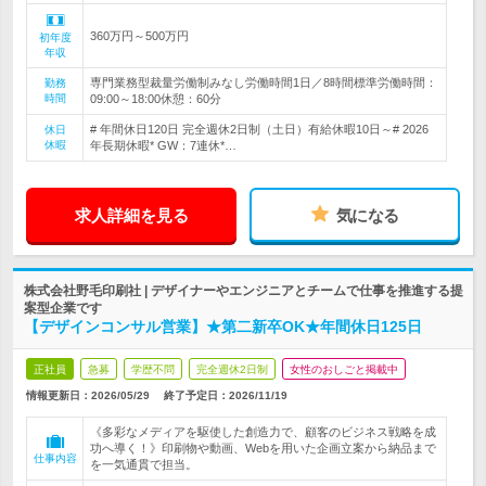
360万円～500万円
初年度
年収
専門業務型裁量労働制みなし労働時間1日／8時間標準労働時間：
勤務
時間
09:00～18:00休憩：60分
# 年間休日120日 完全週休2日制（土日）有給休暇10日～# 2026
休日
休暇
年長期休暇* GW：7連休*…
求人詳細を見る
気になる
株式会社野毛印刷社 | デザイナーやエンジニアとチームで仕事を推進する提
案型企業です
【デザインコンサル営業】★第二新卒OK★年間休日125日
正社員
急募
学歴不問
完全週休2日制
女性のおしごと掲載中
情報更新日：2026/05/29
終了予定日：
2026/11/19
《多彩なメディアを駆使した創造力で、顧客のビジネス戦略を成
功へ導く！》印刷物や動画、Webを用いた企画立案から納品まで
仕事内容
を一気通貫で担当。