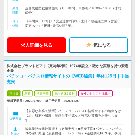
企画業務型裁量労働制（1日8時間）※参考／10:00～19:00（休憩
勤務
時間
60分）
《年間休日123日》* 完全週休2日制（土日／超会議に伴う営業日
休日
休暇
変更あり）* 祝日* 慶弔休暇* 年…
求人詳細を見る
気になる
株式会社プラントピア | 〈賞与年2回〉1974年設立・確かな実績を持つ安定
企業
パチンコ・パチスロ情報サイトの【WEB編集】年休125日｜手当
充実
正社員
急募
学歴不問
完全週休2日制
女性のおしごと掲載中
情報更新日：2026/07/09
終了予定日：
2026/12/07
【多彩な業務で活躍】パチンコ・パチスロ情報サイトの編集をは
じめ、取材や撮影、動画台本作成など幅広い業務をお任せしま
仕事内容
す。
編集業務未経験歓迎！＜必須要件＞■学歴不問■パチンコ・パチス
ロの深い知識（最新機種・トレンド等）■基礎的なPCスキルをお
対象と