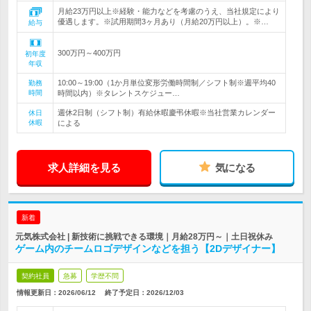
月給23万円以上※経験・能力などを考慮のうえ、当社規定により
優遇します。※試用期間3ヶ月あり（月給20万円以上）。※…
給与
300万円～400万円
初年度
年収
10:00～19:00（1か月単位変形労働時間制／シフト制※週平均40
勤務
時間
時間以内）※タレントスケジュー…
週休2日制（シフト制）有給休暇慶弔休暇※当社営業カレンダー
休日
休暇
による
求人詳細を見る
気になる
新着
元気株式会社 | 新技術に挑戦できる環境｜月給28万円～｜土日祝休み
ゲーム内のチームロゴデザインなどを担う【2Dデザイナー】
契約社員
急募
学歴不問
情報更新日：2026/06/12
終了予定日：
2026/12/03