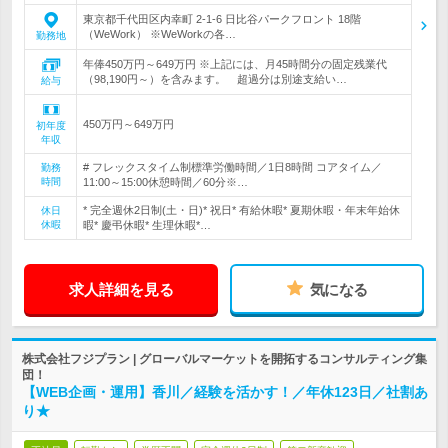
東京都千代田区内幸町 2-1-6 日比谷パークフロント 18階
（WeWork） ※WeWorkの各…
勤務地
年俸450万円～649万円 ※上記には、月45時間分の固定残業代
（98,190円～）を含みます。 超過分は別途支給い…
給与
450万円～649万円
初年度
年収
# フレックスタイム制標準労働時間／1日8時間 コアタイム／
勤務
時間
11:00～15:00休憩時間／60分※…
* 完全週休2日制(土・日)* 祝日* 有給休暇* 夏期休暇・年末年始休
休日
休暇
暇* 慶弔休暇* 生理休暇*…
求人詳細を見る
気になる
株式会社フジプラン | グローバルマーケットを開拓するコンサルティング集
団！
【WEB企画・運用】香川／経験を活かす！／年休123日／社割あ
り★