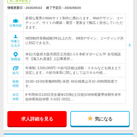
第二新卒歓迎
情報更新日：2026/05/22
終了予定日：
2026/08/20
多様な業界のWebサイト制作に携わります。Webデザイン、コー
ディング、サイトの構築・運営・更新まで幅広く担当していただ
仕事内容
きます。
WEB制作実務経験3年以上の方。 WEBデザイン、コーディング共
対象と
に対応できる方。
なる方
本社/大阪府大阪市西区立売堀1-1-5 本町ギボービル7F 在宅相談
可 【雇入れ直後】上記事業所…
勤務地
年俸制: 3,500,000円~※給与詳細は経験・スキルなどを踏まえて
決定します。※給与体系に関しましてはスキルや経…
給与
10:00~19:00(実働8時間) 休憩: 60分残業は月10~20時間程度で
勤務
時間
す。
# 年間休日120日完全週休2日制(土日祝)GW休暇夏季休暇年末年
休日
休暇
始休暇有給休暇 ※10日~20日(…
求人詳細を見る
気になる