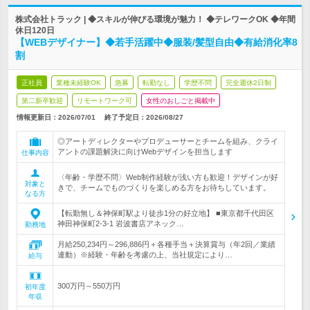
株式会社トラック | ◆スキルが伸びる環境が魅力！ ◆テレワークOK ◆年間
休日120日
【WEBデザイナー】◆若手活躍中◆服装/髪型自由◆有給消化率8
割
正社員
業種未経験OK
急募
転勤なし
学歴不問
完全週休2日制
第二新卒歓迎
リモートワーク可
女性のおしごと掲載中
情報更新日：2026/07/01
終了予定日：
2026/08/27
◎アートディレクターやプロデューサーとチームを組み、クライ
アントの課題解決に向けWebデザインを担当します
仕事内容
〈年齢・学歴不問〉Web制作経験が浅い方も歓迎！デザインが好
対象と
きで、チームでものづくりを楽しめる方をお待ちしています。
なる方
【転勤無し＆神保町駅より徒歩1分の好立地】 ■東京都千代田区
神田神保町2-3-1 岩波書店アネック…
勤務地
月給250,234円～296,886円＋各種手当＋決算賞与（年2回／業績
連動）※経験・年齢を考慮の上、当社規定により…
給与
300万円～550万円
初年度
年収