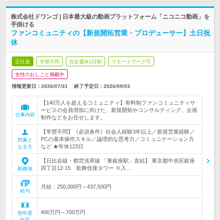
株式会社ドワンゴ | 日本最大級の動画プラットフォーム「ニコニコ動画」を
手掛ける
ファンコミュニティの【新規開拓営業・プロデューサー】土日祝
休
正社員
学歴不問
完全週休2日制
リモートワーク可
女性のおしごと掲載中
情報更新日：2026/07/31
終了予定日：
2026/09/03
【140万人を超えるコミュニティ】有料制ファンコミュニティサ
ービスの会員増加に向けた、新規開拓やコンサルティング、企画
仕事内容
制作などをお任せします。
【学歴不問】《必須条件》社会人経験3年以上／新規営業経験／
PCの基本操作スキル／論理的な思考力／コミュニケーション力
対象と
など ★年休123日
なる方
【日比谷線・都営浅草線 「東銀座駅」直結】 東京都中央区銀座
四丁目12-15 歌舞伎座タワー ※入…
勤務地
月給：250,000円～437,500円
給与
400万円～700万円
初年度
年収