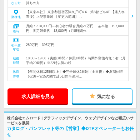
持ちの方
なる方
【東京本社】 東京都新宿区津久戸町4-6 第3都ビル4F 【雇入れ
直後】上記事業所 【変更の範囲】…
勤務地
月給：210,000円～初心者の場合月給21万円 基本給 197,000
円、固定残業代 13,000円（月8時間分…
給与
280万円～396万円
初年度
年収
10:00～19:00（実働8時間／休憩1時間）時間外労働有無：有（月
勤務
時間
平均20時間）※22時以降の残…
【年間休日125日以上】◆完全週休2日制（土日祝）◆夏期休暇
休日
休暇
（6/16～9/15の間で計5日間※試用…
求人詳細を見る
気になる
株式会社エムロード | グラフィックデザイン、ウェブデザインなど幅広いサ
ービスを展開
カタログ・パンフレット等の【営業】◆DTPオペレーターもお任
せ