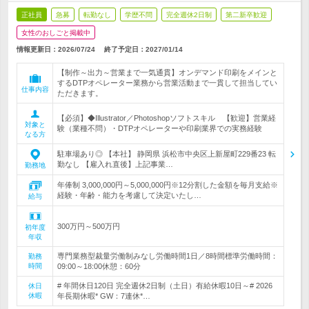
正社員
急募
転勤なし
学歴不問
完全週休2日制
第二新卒歓迎
女性のおしごと掲載中
情報更新日：2026/07/24
終了予定日：
2027/01/14
【制作～出力～営業まで一気通貫】オンデマンド印刷をメインと
するDTPオペレーター業務から営業活動まで一貫して担当してい
仕事内容
ただきます。
【必須】◆Illustrator／Photoshopソフトスキル 【歓迎】営業経
対象と
験（業種不問）・DTPオペレーターや印刷業界での実務経験
なる方
駐車場あり◎ 【本社】 静岡県 浜松市中央区上新屋町229番23 転
勤なし 【雇入れ直後】上記事業…
勤務地
年俸制 3,000,000円～5,000,000円※12分割した金額を毎月支給※
経験・年齢・能力を考慮して決定いたし…
給与
300万円～500万円
初年度
年収
専門業務型裁量労働制みなし労働時間1日／8時間標準労働時間：
勤務
時間
09:00～18:00休憩：60分
# 年間休日120日 完全週休2日制（土日）有給休暇10日～# 2026
休日
休暇
年長期休暇* GW：7連休*…