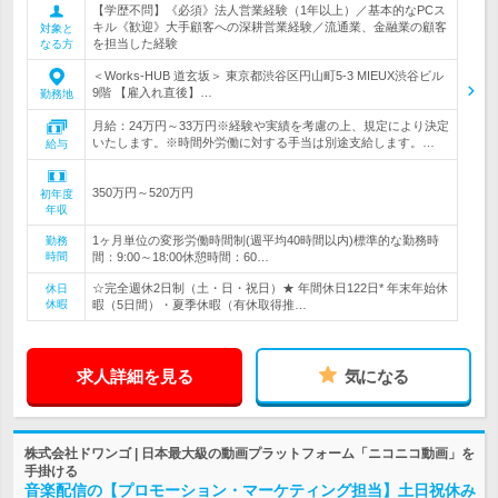
【学歴不問】《必須》法人営業経験（1年以上）／基本的なPCス
キル《歓迎》大手顧客への深耕営業経験／流通業、金融業の顧客
対象と
を担当した経験
なる方
＜Works-HUB 道玄坂＞ 東京都渋谷区円山町5-3 MIEUX渋谷ビル
9階 【雇入れ直後】…
勤務地
月給：24万円～33万円※経験や実績を考慮の上、規定により決定
いたします。※時間外労働に対する手当は別途支給します。…
給与
350万円～520万円
初年度
年収
1ヶ月単位の変形労働時間制(週平均40時間以内)標準的な勤務時
勤務
時間
間：9:00～18:00休憩時間：60…
☆完全週休2日制（土・日・祝日）★ 年間休日122日* 年末年始休
休日
休暇
暇（5日間）・夏季休暇（有休取得推…
求人詳細を見る
気になる
株式会社ドワンゴ | 日本最大級の動画プラットフォーム「ニコニコ動画」を
手掛ける
音楽配信の【プロモーション・マーケティング担当】土日祝休み