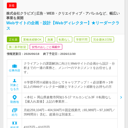
新着
株式会社クラビズ | 広告・WEB・クリエイティブ・アパレルなど、幅広い
事業を展開
Webサイトの企画・設計【Webディレクター】★リーダークラ
ス
正社員
業種未経験OK
急募
転勤なし
学歴不問
完全週休2日制
第二新卒歓迎
女性のおしごと掲載中
情報更新日：2026/06/18
終了予定日：
2026/11/30
クライアントの課題解決に向けたWebサイトの企画から設計・分
析までの一連の業務と、メンバーのマネジメントをお任せしま
仕事内容
す。
※学歴不問※経験を活かしてキャリアアップ！＜必須要件＞1年
対象と
以上のWebディレクター経験とマネジメント経験をお持ちの方
なる方
＜本社＞ 岡山県倉敷市阿知1-5-17 マルカンビル3F ※転勤なし
【雇入れ直後】上記の事業所…
勤務地
月給259,104円～404,504円※固定残業代（65,989円～97,108円／
35時間分）含む。超過分は別途支…
給与
410万円～610万円
初年度