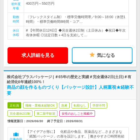
400万円～550万円
初年度
年収
〈フレックスタイム制〉・標準労働時間帯／9:00～18:00（休憩1
勤務
時間
時間）・標準労働時間8時間・コア…
# 【年間休日124日】◆完全週休2日制（土日休み）◆祝日◆年次
休日
休暇
有休休暇 ◎法定日数＋4日を支給して…
求人詳細を見る
気になる
株式会社プラスパッケージ | ＃65年の歴史と実績＃完全週休2日(土日)＃有
給消化6年連続100%！
商品の顔を作るものづくり【パッケージ設計】人柄重視★経験不
要
正社員
職種・業種未経験OK
急募
転勤なし
学歴不問
完全週休2日制
第二新卒歓迎
女性のおしごと掲載中
情報更新日：2026/06/30
終了予定日：
2026/08/31
【アイデアが形に】 化粧品や食品、医薬品など…さまざまな
「紙製パッケージ」の形を設計します。│働きやすさ◎時間有給
仕事内容