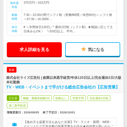
375万円～615万円
初年度
年収
7:30～22:00の間でシフト制（実働8時間／休憩60分)＜シフト例
勤務
時間
＞07:30～16:3009:…
# ＼年間休日126日／* 週休2日制（シフト制）★相談に応じて土
休日
休暇
日休みもOK！ └月8日以上、平均…
求人詳細を見る
気になる
新着
株式会社ライズ広告社 | 創業以来黒字経営/年休120日以上/完全週休2日/大阪
本社勤務
TV・WEB・イベントまで手がける総合広告会社の【広告営業】
正社員
職種・業種未経験OK
転勤なし
学歴不問
完全週休2日制
第二新卒歓迎
情報更新日：2026/08/05
終了予定日：
2026/10/01
【進め方も提案方法もあなた次第】TV・ラジオ・新聞・WEB・
イベントなど広告全般の提案営業をお任せ★自由度が高いからこ