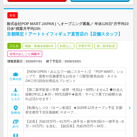
新着
株式会社POP MART JAPAN | ＼オープニング募集／ 年休126日*月平均10
日休*残業月平均10h
京都限定！アートトイフィギュア直営店の【店舗スタッフ】
正社員
職種・業種未経験OK
転勤なし
学歴不問
第二新卒歓迎
女性のおしごと掲載中
情報更新日：2026/07/31
終了予定日：
2026/10/01
【NEW OPEN！みんなで一緒にスタート♪】『POP MART』ショ
ップで、接客や店舗運営をお任せ！◎髪型/髪色自由・ネイル
仕事内容
OK◎月1回自社商品をプレゼント
【第二新卒歓迎☆学歴・経歴・性別は一切問いません】◆社会人
経験2年以上★20～30代活躍中★販売・サービス業での経験があ
対象と
れば活かせます！
なる方
【転勤なし☆U・Iターン歓迎】 ★2026年12月オープン予定 京都
府京都市下京区御旅町 ※オープ…
勤務地
【店長】月給33万円～41万円＋諸手当＋賞与年3回※一律手当（6
万～14万円）を含む。【副店長】月給29万円～34万…
給与