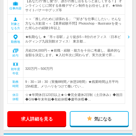
【あなたの"推し愛"が、誰かの推し活をもっと楽しくする！】 オ
ンラインくじに関する各種デザイン制作をお任せします。★Web
仕事内容
サイトバナーやグッズ等
＞＞「推しのために頑張れる」「"好き"を仕事にしたい」そんな
方なら大歓迎＜＜【業界経験不問】Photoshop・Illustratorを使っ
対象と
た何らかの経験1年以上
なる方
★転勤なし ★「市ヶ谷駅」より徒歩5～8分のオフィス 〈日本ビ
ルディング九段別館オフィス〉 東京都…
勤務地
月給234,000円～★前職・経験・能力を十分に考慮し、最終的な
金額を決定します。★入社年次に関わらず、実力次第で昇…
給与
320万円～500万円
初年度
年収
9：30～18：30（実働8時間／休憩1時間）★残業時間は月平均
勤務
時間
15h程度。メリハリをつけて働いてい…
☆★年間休日123日以上★☆◆完全週休2日制（土日休み）◆祝日
休日
休暇
◆GW◆年末年始◆有給休暇◆慶弔休暇◆…
求人詳細を見る
気になる