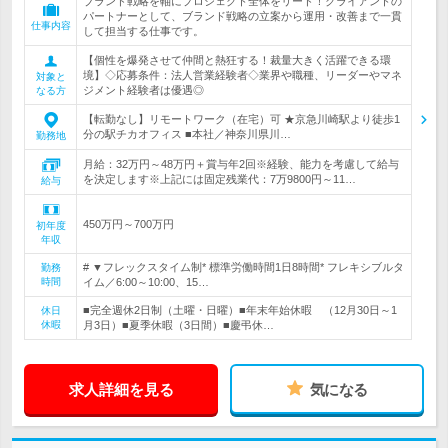
ブランド戦略を軸にプロジェクト全体をリード！クライアントの
パートナーとして、ブランド戦略の立案から運用・改善まで一貫
仕事内容
して担当する仕事です。
【個性を爆発させて仲間と熱狂する！裁量大きく活躍できる環
境】◇応募条件：法人営業経験者◇業界や職種、リーダーやマネ
対象と
ジメント経験者は優遇◎
なる方
【転勤なし】リモートワーク（在宅）可 ★京急川崎駅より徒歩1
分の駅チカオフィス ■本社／神奈川県川…
勤務地
月給：32万円～48万円＋賞与年2回※経験、能力を考慮して給与
を決定します※上記には固定残業代：7万9800円～11…
給与
450万円～700万円
初年度
年収
# ▼フレックスタイム制* 標準労働時間1日8時間* フレキシブルタ
勤務
時間
イム／6:00～10:00、15…
■完全週休2日制（土曜・日曜）■年末年始休暇 （12月30日～1
休日
休暇
月3日）■夏季休暇（3日間）■慶弔休…
求人詳細を見る
気になる