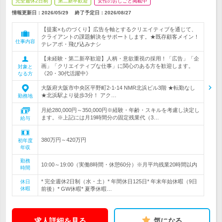
完全週休2日制
第二新卒歓迎
女性のおしごと掲載中
情報更新日：2026/05/29
終了予定日：
2026/08/27
【提案×ものづくり】広告を軸とするクリエイティブを通じて、
クライアントの課題解決をサポートします。★既存顧客メイン！
仕事内容
テレアポ・飛び込みナシ
【未経験・第二新卒歓迎】人柄・意欲重視の採用！「広告」「企
画」「クリエイティブな仕事」に関心のある方を歓迎します。
対象と
《20・30代活躍中》
なる方
大阪府大阪市中央区平野町2-1-14 NMR北浜ビル3階 ★転勤なし
★北浜駅より徒歩3分！ アク…
勤務地
月給280,000円～350,000円※経験・年齢・スキルを考慮し決定し
ます。※上記には月19時間分の固定残業代（3…
給与
380万円～420万円
初年度
年収
勤務
10:00～19:00（実働8時間・休憩60分）※月平均残業20時間以内
時間
* 完全週休2日制（水・土）* 年間休日125日* 年末年始休暇（9日
休日
休暇
前後）* GW休暇* 夏季休暇…
求人詳細を見る
気になる