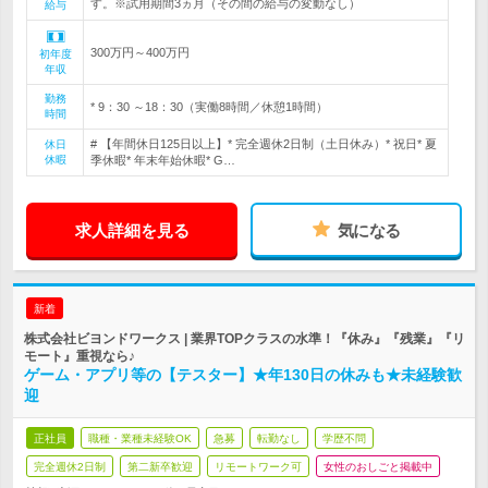
す。※試用期間3ヵ月（その間の給与の変動なし）
給与
300万円～400万円
初年度
年収
勤務
* 9：30 ～18：30（実働8時間／休憩1時間）
時間
# 【年間休日125日以上】* 完全週休2日制（土日休み）* 祝日* 夏
休日
休暇
季休暇* 年末年始休暇* G…
求人詳細を見る
気になる
新着
株式会社ビヨンドワークス | 業界TOPクラスの水準！『休み』『残業』『リ
モート』重視なら♪
ゲーム・アプリ等の【テスター】★年130日の休みも★未経験歓
迎
正社員
職種・業種未経験OK
急募
転勤なし
学歴不問
完全週休2日制
第二新卒歓迎
リモートワーク可
女性のおしごと掲載中