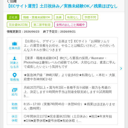
く活躍
【ECサイト運営】土日祝休み／実務未経験OK／残業ほぼなし
正社員
職種・業種未経験OK
急募
転勤なし
学歴不問
完全週休2日制
第二新卒歓迎
女性のおしごと掲載中
情報更新日：2026/06/23
終了予定日：
2026/09/21
【出荷から、デザイン・企画まで】ECサイト『お掃除ソムリ
エ』の運営全般をお任せ。やることは幅広いけれど、その分いろ
仕事内容
んなスキルが身につきます
【業界・職種未経験OK】伸びしろ重視の採用／Illustrator・
Photoshopは趣味レベルの経験でもOK。大切なのは、素直に学ん
対象と
で成長したいという気持ちです
なる方
★阪急神戸線「神崎川駅」より徒歩6分★転勤なし ＜本社＞ 大阪
府豊中市神州町2-62
勤務地
月給20万円以上＋賞与年2回＋各種手当※経験・能力を考慮の
上、決定します※時間外手当は別途全額支給します※試用期間
給与
3…
8:15～17:00（実働7時間45分・休憩60分）★残業はほぼありませ
勤務
時間
ん（数時間）
◎年間休日117日■完全週休2日制（土日休み）■祝日■年末年始
休日
休暇
■GW■夏季休暇■慶弔休暇■有給休暇（…