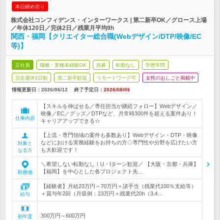
本日締め切り
株式会社コンフィデンス・インターワークス | 第二新卒OK／グロース上場
／年休120日／完休2日／残業月平均9h
関西・福岡【クリエイター総合職(Webデザイン/DTP/映像/EC
等)】
正社員
職種・業種未経験OK
急募
転勤なし
学歴不問
完全週休2日制
第二新卒歓迎
リモートワーク可
女性のおしごと掲載中
情報更新日：2026/06/12
終了予定日：
2026/08/06
【スキルを伸ばせる／専任担当が継続フォロー】Webデザイン／
映像／EC／グッズ／DTPなど、月常時300件を超える案件あり！
仕事内容
キャリアアップできる☆
【上流・専門領域の案件も多数あり】Webデザイン・DTP・映像
などにおける実務経験をお持ちの方◇専門性や分野を広げたい方
対象と
も大歓迎です！
なる方
＼希望しない転勤なし！U・Iターン歓迎／ 【大阪・京都・兵庫】
【福岡】を中心とした各プロジェクト先…
勤務地
【経験者】月給23万円～70万円＋諸手当（残業代100％支給等）
＋賞与年2回（月収例：23万円＋残業代20h（3.4…
給与
300万円～600万円
初年度