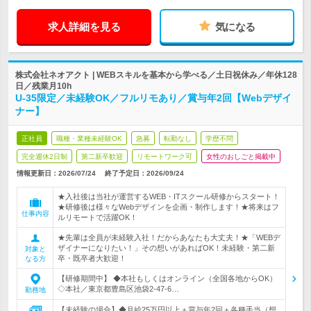
求人詳細を見る
気になる
株式会社ネオアクト | WEBスキルを基本から学べる／土日祝休み／年休128
日／残業月10h
U-35限定／未経験OK／フルリモあり／賞与年2回【Webデザイ
ナー】
正社員
職種・業種未経験OK
急募
転勤なし
学歴不問
完全週休2日制
第二新卒歓迎
リモートワーク可
女性のおしごと掲載中
情報更新日：2026/07/24
終了予定日：
2026/09/24
★入社後は当社が運営するWEB・ITスクール研修からスタート！
★研修後は様々なWebデザインを企画・制作します！★将来はフ
仕事内容
ルリモートで活躍OK！
★先輩は全員が未経験入社！だからあなたも大丈夫！★「WEBデ
ザイナーになりたい！」その想いがあればOK！未経験・第二新
対象と
卒・既卒者大歓迎！
なる方
【研修期間中】 ◆本社もしくはオンライン（全国各地からOK）
◇本社／東京都豊島区池袋2-47-6…
勤務地
【未経験の場合】◆月給25万円以上＋賞与年2回＋各種手当（想