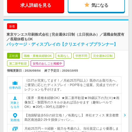
求人詳細を見る
気になる
新着
東京サンエス印刷株式会社 | 完全週休2日制（土日祝休み）／退職金制度有
／長期休暇もOK
パッケージ・ディスプレイの【クリエイティブプランナー】
正社員
職種・業種未経験OK
転勤なし
学歴不問
完全週休2日制
第二新卒歓迎
女性のおしごと掲載中
情報更新日：2026/08/04
終了予定日：
2026/10/05
《OJTが充実してます！／月給25万円以上》既存のお取引先へ、
ご要望に応じたディスプレイ・POP等をご提案。完成までのディ
仕事内容
レクションも手がけます。
《業界・業種未経験OK》★第二新卒歓迎★39歳以下の方(※)★画
像加工・製図等のスキルがあれば活かせます（趣味レベルで
対象と
OK）★20代～30代も活躍中！
なる方
【池袋駅徒歩5分の好立地！／転勤なし】 本社オフィス 東京都豊
島区南池袋2-29-9 損保ジャパン…
勤務地
月給25万円～※経験・能力を考慮の上、当社規定により優遇しま