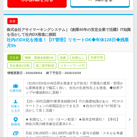
新着
株式会社アサイマーキングシステム | 《創業40年の安定企業で活躍》IT知識
を活かして社内DX推進に挑戦
社内のDX化を推進！【IT管理】リモートOK◆年休128日◆残業
月5h
正社員
職種・業種未経験OK
急募
転勤なし
学歴不問
完全週休2日制
第二新卒歓迎
リモートワーク可
情報更新日：2026/08/04
終了予定日：
2026/10/29
《社内のDX化やAI活用を推進するIT担当》IT環境の運用・管理か
ら業務改善まで幅広く担い、全社の生産性向上を推進。◆効率ア
仕事内容
ップや価値創出に貢献！
【20～30代活躍中/業界未経験OK】ITの基礎知識があり、PCやス
マートフォンの初期設定ができる方 ★自分の“好き”や“得意”を
対象と
活かして長く活躍！
なる方
★ 転勤なし！ ☆U・Iターン歓迎！ ★基本定時退社！ 【本社】
神奈川県川崎市麻生区栗木2-3-…
勤務地
月給 236,000円～261,000円+諸手当 + 賞与※経験・スキルを考慮