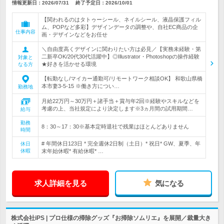
情報更新日：2026/07/31
終了予定日：
2026/10/01
【関われるのはタトゥーシール、ネイルシール、液晶保護フィル
ム、POPなど多彩】デザインデータの調整や、自社EC商品の企
仕事内容
画・デザインなどをお任せ
＼自由度高くデザインに関わりたい方は必見／【実務未経験・第
二新卒OK/20代30代活躍中】◎Illustrator・Photoshopの操作経験
対象と
★好きを活かせる環境
なる方
【転勤なし/マイカー通勤可/リモートワーク相談OK】 和歌山県橋
本市妻3-5-15 ※働き方につい…
勤務地
月給22万円～30万円＋諸手当＋賞与年2回※経験やスキルなどを
考慮の上、当社規定により決定します※3ヵ月間の試用期間…
給与
勤務
8：30～17：30※基本定時退社で残業はほとんどありません
時間
# 年間休日123日 * 完全週休2日制（土日）* 祝日* GW、夏季、年
休日
休暇
末年始休暇* 有給休暇* …
求人詳細を見る
気になる
株式会社iPS | プロ仕様の掃除グッズ『お掃除ソムリエ』を展開／裁量大き