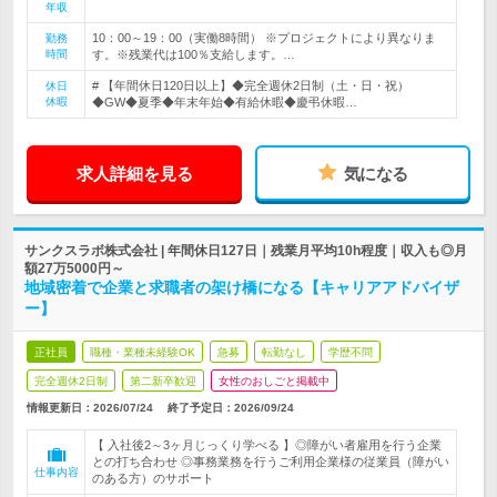
年収
10：00～19：00（実働8時間） ※プロジェクトにより異なりま
勤務
時間
す。※残業代は100％支給します。…
# 【年間休日120日以上】◆完全週休2日制（土・日・祝）
休日
休暇
◆GW◆夏季◆年末年始◆有給休暇◆慶弔休暇…
求人詳細を見る
気になる
サンクスラボ株式会社 | 年間休日127日｜残業月平均10h程度｜収入も◎月
額27万5000円～
地域密着で企業と求職者の架け橋になる【キャリアアドバイザ
ー】
正社員
職種・業種未経験OK
急募
転勤なし
学歴不問
完全週休2日制
第二新卒歓迎
女性のおしごと掲載中
情報更新日：2026/07/24
終了予定日：
2026/09/24
【 入社後2～3ヶ月じっくり学べる 】◎障がい者雇用を行う企業
との打ち合わせ ◎事務業務を行うご利用企業様の従業員（障がい
仕事内容
のある方）のサポート