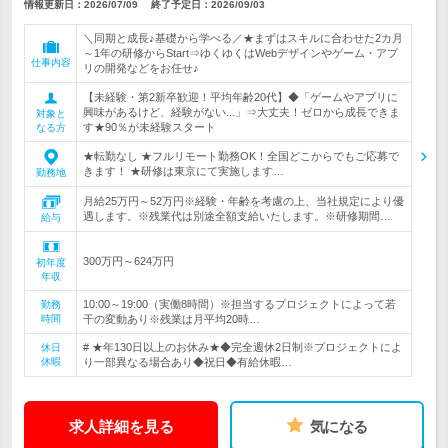
情報更新日：2026/07/09
終了予定日：
2026/09/03
＼同期と成長♪基礎から学べる／★まずはスキルに合わせた2カ月
～1年の研修からStart⇒ゆくゆくはWebデザインやゲーム・アプ
仕事内容
リの開発などをお任せ♪
【未経験・第2新卒歓迎！平均年齢20代】◆「ゲームやアプリに
興味があるけど、経験がない...」⇒大丈夫！ゼロから成長できま
対象と
す★90％が未経験スタート
なる方
★転勤なし ★フルリモート勤務OK！全国どこからでもご応募で
きます！ ★研修は東京にて実施します…
勤務地
月給25万円～52万円※経験・年齢を考慮の上、当社規定により優
遇します。※残業代は別途全額支給いたします。※研修期間…
給与
300万円～624万円
初年度
年収
10:00～19:00（実働8時間）※担当するプロジェクトによって若
勤務
時間
干の変動あり※残業は月平均20時…
# ★年130日以上のお休み★◆完全週休2日制※プロジェクトによ
休日
休暇
り一部異なる場合あり◆祝日◆有給休暇…
求人詳細を見る
気になる