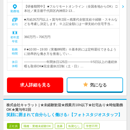
【研修期間中】 ■フルリモートオンライン（全国各地からOK） □
本社／東京都千代田区内神田2-13…
勤務地
■月給26万円以上＋賞与年2回＋残業代全額支給※経験・スキルな
どを考慮し決定します。※上記金額には一律支給の住宅手当…
給与
360万円～700万円
初年度
年収
# ■10:00～19:00（実働8時間）※基本的には定時退社できるよう
勤務
時間
に効率的な働き方を推進してい…
―――――――年間休日125日―――――――※5日以上の連続休
休日
休暇
暇も取得OK■完全週休2日制（土・日）…
求人詳細を見る
気になる
株式会社キャラット | ★未経験歓迎★残業月10h以下★社宅あり★時短勤務
OK★賞与年2回
笑顔に囲まれて自分らしく働ける♪【フォトスタジオスタッフ】
正社員
職種・業種未経験OK
急募
転勤なし
学歴不問