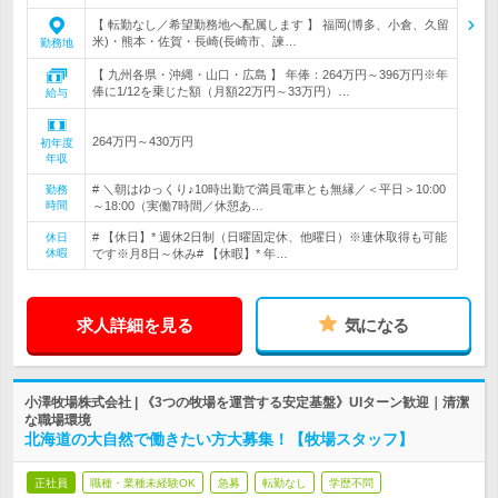
【 転勤なし／希望勤務地へ配属します 】 福岡(博多、小倉、久留
米)・熊本・佐賀・長崎(長崎市、諫…
勤務地
【 九州各県・沖縄・山口・広島 】 年俸：264万円～396万円※年
俸に1/12を乗じた額（月額22万円～33万円）…
給与
264万円～430万円
初年度
年収
# ＼朝はゆっくり♪10時出勤で満員電車とも無縁／＜平日＞10:00
勤務
時間
～18:00（実働7時間／休憩あ…
# 【休日】* 週休2日制（日曜固定休、他曜日）※連休取得も可能
休日
休暇
です※月8日～休み# 【休暇】* 年…
求人詳細を見る
気になる
小澤牧場株式会社 | 《3つの牧場を運営する安定基盤》UIターン歓迎｜清潔
な職場環境
北海道の大自然で働きたい方大募集！【牧場スタッフ】
正社員
職種・業種未経験OK
急募
転勤なし
学歴不問