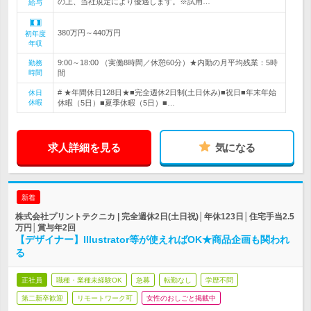
の上、当社規定により優遇します。※試用…
給与
380万円～440万円
初年度
年収
9:00～18:00 （実働8時間／休憩60分）★内勤の月平均残業：5時
勤務
時間
間
# ★年間休日128日★■完全週休2日制(土日休み)■祝日■年末年始
休日
休暇
休暇（5日）■夏季休暇（5日）■…
求人詳細を見る
気になる
新着
株式会社プリントテクニカ | 完全週休2日(土日祝)│年休123日│住宅手当2.5
万円│賞与年2回
【デザイナー】Illustrator等が使えればOK★商品企画も関われ
る
正社員
職種・業種未経験OK
急募
転勤なし
学歴不問
第二新卒歓迎
リモートワーク可
女性のおしごと掲載中