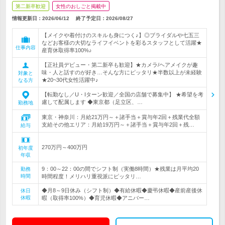
第二新卒歓迎
女性のおしごと掲載中
情報更新日：2026/06/12
終了予定日：
2026/08/27
【メイクや着付けのスキルも身につく♪】◎ブライダルや七五三
などお客様の大切なライフイベントを彩るスタッフとして活躍★
仕事内容
産育休取得率100%♪
【正社員デビュー・第二新卒も歓迎】★カメラ/ヘアメイクが趣
味・人と話すのが好き…そんな方にピッタリ★半数以上が未経験
対象と
★20~30代女性活躍中♪
なる方
【転勤なし／U・Iターン歓迎／全国の店舗で募集中】 ★希望を考
慮して配属します ◆東京都（足立区、…
勤務地
東京・神奈川：月給21万円～＋諸手当＋賞与年2回＋残業代全額
支給その他エリア：月給19万円～＋諸手当＋賞与年2回＋残…
給与
270万円～400万円
初年度
年収
9：00～22：00の間でシフト制（実働8時間）★残業は月平均20
勤務
時間
時間程度！メリハリ重視派にピッタリ…
◆月8～9日休み（シフト制）◆有給休暇◆慶弔休暇◆産前産後休
休日
休暇
暇（取得率100%）◆育児休暇◆アニバー…