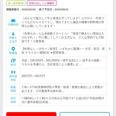
第二新卒歓迎
女性のおしごと掲載中
情報更新日：2026/06/30
終了予定日：
2026/08/31
《みんなで協力して牛と牧場を守っています》エサやり・牛床づ
くりなどからスタートし、慣れてきたら施設の補修や飼料畑の管
仕事内容
理もお願いしていきます！
《先輩もみ～んな未経験スタート☆》『牧場で働きたい理由は人
それぞれ！』牛に優しくしてくれる方なら、どんな理由でも大歓
対象と
迎です！※要普免
なる方
【転勤なし・UIターン歓迎】 いずれかに配属――大沼・長沼・芽
室 ※マイカー通勤OK ▼肥育牧場…
勤務地
月給：238,000円～300,000円(一律手当含む) ＋ 諸手当※経験・
スキルを考慮の上、当社規定により優遇しま…
給与
280万円～450万円
初年度
年収
7:00～17:00(実働8時間)※季節・牧場・業務の都合により変動が
勤務
時間
あります。※労働基準法第41条…
* 4週6休(シフト制)※土日休みも可能です* お盆(3日)* 年始休暇(4
休日
休暇
日)* 慶弔休暇(社内規…