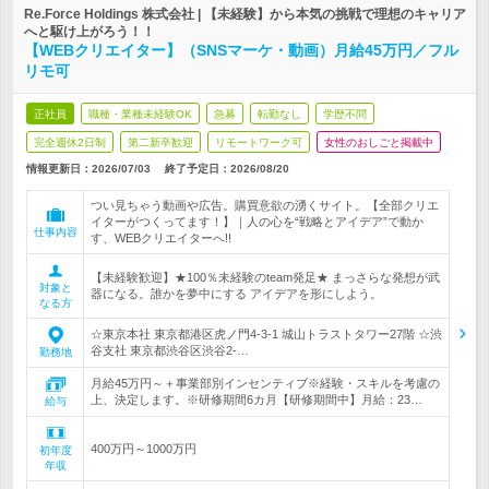
Re.Force Holdings 株式会社 | 【未経験】から本気の挑戦で理想のキャリア
へと駆け上がろう！！
【WEBクリエイター】（SNSマーケ・動画）月給45万円／フル
リモ可
正社員
職種・業種未経験OK
急募
転勤なし
学歴不問
完全週休2日制
第二新卒歓迎
リモートワーク可
女性のおしごと掲載中
情報更新日：2026/07/03
終了予定日：
2026/08/20
つい見ちゃう動画や広告。購買意欲の湧くサイト。【全部クリエ
イターがつくってます！】｜人の心を“戦略とアイデア”で動か
仕事内容
す、WEBクリエイターへ!!
【未経験歓迎】★100％未経験のteam発足★ まっさらな発想が武
対象と
器になる。誰かを夢中にする アイデアを形にしよう。
なる方
☆東京本社 東京都港区虎ノ門4-3-1 城山トラストタワー27階 ☆渋
谷支社 東京都渋谷区渋谷2-…
勤務地
月給45万円～＋事業部別インセンティブ※経験・スキルを考慮の
上、決定します。※研修期間6カ月【研修期間中】月給：23…
給与
400万円～1000万円
初年度
年収