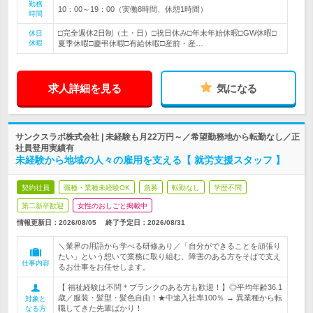
勤務
10：00～19：00（実働8時間、休憩1時間）
時間
□完全週休2日制（土・日）□祝日休み□年末年始休暇□GW休暇□
休日
休暇
夏季休暇□慶弔休暇□有給休暇□産前・産…
求人詳細を見る
気になる
サンクスラボ株式会社 | 未経験も月22万円～／希望勤務地から転勤なし／正
社員登用実績有
未経験から地域の人々の雇用を支える【 就労支援スタッフ 】
契約社員
職種・業種未経験OK
急募
転勤なし
学歴不問
第二新卒歓迎
女性のおしごと掲載中
情報更新日：2026/08/05
終了予定日：
2026/08/31
＼業界の用語から学べる研修あり／「自分ができることを頑張り
たい」という想いで業務に取り組む、障害のある方をそばで支え
仕事内容
るお仕事をお任せします。
【 福祉経験は不問＊ブランクのある方も歓迎！】◎平均年齢36.1
歳／服装・髪型・髪色自由！★中途入社率100％ → 異業種から転
対象と
職してきた先輩ばかり！
なる方