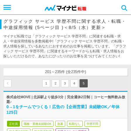
グラフィック サービス 学歴不問に関する求人・転職・
中途採用情報 (5ページ目 )＜8/5（水）更新＞
マイナビ転職では「グラフィック サービス 学歴不問」に関連する転職・求
人・中途採用情報を多数掲載中!「グラフィック サービス 学歴不問」の転職・
求人情報を探しているあなたにおすすめのお仕事を掲載しています。「グラフ
ィック サービス 学歴不問」に関連するキーワードからも転職・求人情報をお
探しいただけるので、あなたにぴったりのお仕事を見つけてみてください!
201～235件 (全235件中)
1
2
3
4
5
株式会社MOVE | 北浜駅より徒歩3分｜完全週休2日制｜コーヒー無料飲み放
題♪
0→1をチームでつくる！広告の【企画営業】未経験OK／年休
125日
正社員
職種・業種未経験OK
急募
転勤なし
学歴不問