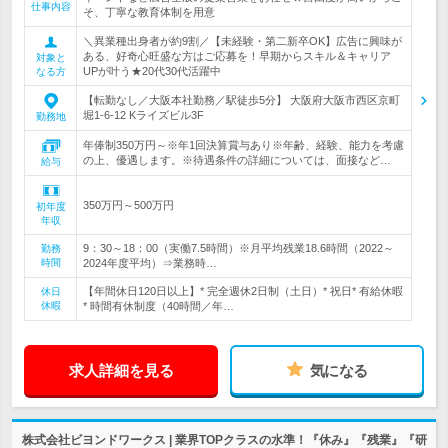
仕事内容
そ、丁寧な教育体制を用意
＼異業種出身者が約9割／【未経験・第二新卒OK】広告に興味が
ある、好奇心旺盛な方はご応募を！早期からスキル＆キャリア
対象と
UPが叶う★20代30代活躍中
なる方
【転勤なし／大阪本社勤務／駅徒歩5分】 大阪府大阪市西区京町
堀1-6-12 Kライズビル3F
勤務地
年俸制350万円～※年1回決算賞与あり※年齢、経験、能力を考慮
の上、優遇します。※待遇条件の詳細については、面接など…
給与
350万円～500万円
初年度
年収
9：30～18：00（実働7.5時間）※月平均残業18.6時間（2022～
勤務
時間
2024年度平均）⇒業務時…
【年間休日120日以上】* 完全週休2日制（土日）* 祝日* 有給休暇
休日
休暇
* 時間有休制度（40時間／年…
求人詳細を見る
気になる
株式会社ビヨンドワークス | 業界TOPクラスの水準！『休み』『残業』『研