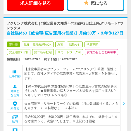
求人詳細を見る
気になる
ツクリンク株式会社 | #建設業界の知識不問#完休2日(土日祝)#リモート#フ
レックス
自社媒体の【総合職(広告運用or営業)】月給30万～＆年休127日
正社員
職種・業種未経験OK
急募
転勤なし
学歴不問
完全週休2日制
第二新卒歓迎
リモートワーク可
女性のおしごと掲載中
情報更新日：2026/07/29
終了予定日：
2026/09/24
【建設事業者向けプラットフォーム“ツクリンク”】希望・適性に
応じて、自社メディアの広告事業＜広告運用or営業＞をお任せし
仕事内容
ます。
【20～30代活躍中/業界未経験OK】◇広告運用or営業の経験をお
持ちの方 ★新規事業の拡大フェーズ＆複数名を採用⇒収入UP
対象と
＆キャリアUPのチャンスも◎
なる方
☆在宅勤務・リモートワークでの勤務 （月に数回出社することも
あります。） ☆転勤なし！ ＜本社＞…
勤務地
月給300,000円～500,000円＋諸手当※これまでのご経験やスキル
を考慮のうえ、決定いたします。※上記には固定…
給与