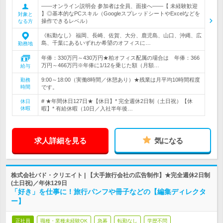
――オンライン説明会 参加者は全員、面接へ――【 未経験歓迎
】◎基本的なPCスキル（GoogleスプレッドシートやExcelなどを
対象と
操作できるレベル）
なる方
《転勤なし》 福岡、長崎、佐賀、大分、鹿児島、山口、沖縄、広
島、千葉にあるいずれか希望のオフィスに…
勤務地
年俸：330万円～430万円★柏オフィス配属の場合は 年俸：366
万円～466万円※年俸に1/12を乗じた額（月額…
給与
9:00～18:00（実働8時間／休憩あり）★残業は月平均10時間程度
勤務
時間
です。
# ★年間休日127日★【休日】* 完全週休2日制（土日祝）【休
休日
休暇
暇】* 有給休暇（10日／入社半年後…
求人詳細を見る
気になる
株式会社バド・クリエイト | 【大手旅行会社の広告制作】★完全週休2日制
(土日祝)／年休129日
「好き」を仕事に！旅行パンフや冊子などの【編集ディレクタ
ー】
正社員
職種・業種未経験OK
急募
転勤なし
学歴不問