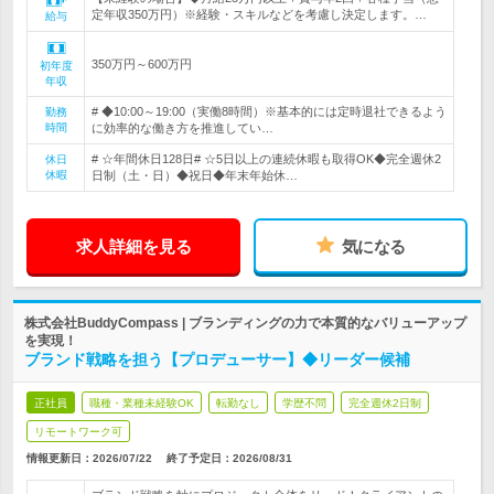
定年収350万円）※経験・スキルなどを考慮し決定します。…
給与
350万円～600万円
初年度
年収
# ◆10:00～19:00（実働8時間）※基本的には定時退社できるよう
勤務
時間
に効率的な働き方を推進してい…
# ☆年間休日128日# ☆5日以上の連続休暇も取得OK◆完全週休2
休日
休暇
日制（土・日）◆祝日◆年末年始休…
求人詳細を見る
気になる
株式会社BuddyCompass | ブランディングの力で本質的なバリューアップ
を実現！
ブランド戦略を担う【プロデューサー】◆リーダー候補
正社員
職種・業種未経験OK
転勤なし
学歴不問
完全週休2日制
リモートワーク可
情報更新日：2026/07/22
終了予定日：
2026/08/31