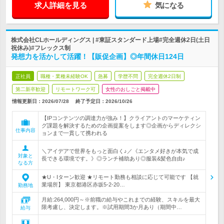
求人詳細を見る
気になる
株式会社CLホールディングス | #東証スタンダード上場#完全週休2日(土日
祝休み)#フレックス制
発想力を活かして活躍！【販促企画】◎年間休日124日
正社員
職種・業種未経験OK
急募
学歴不問
完全週休2日制
第二新卒歓迎
リモートワーク可
女性のおしごと掲載中
情報更新日：2026/07/28
終了予定日：
2026/10/26
【IPコンテンツの調達力が強み！】クライアントのマーケティン
グ課題を解決するための企画提案をします◎企画からディレクシ
仕事内容
ョンまで一貫して携われる
＼アイデアで世界をもっと面白く♪／《エンタメ好きが本気で成
対象と
長できる環境です。》◎ランチ補助あり◎服装&髪色自由♪
なる方
★U・Iターン歓迎 ★リモート勤務も相談に応じて可能です 【就
業場所】 東京都港区赤坂5-2-20…
勤務地
月給:264,000円～※前職の給与やこれまでの経験、スキルを最大
限考慮し、決定します。※試用期間3か月あり（期間中…
給与