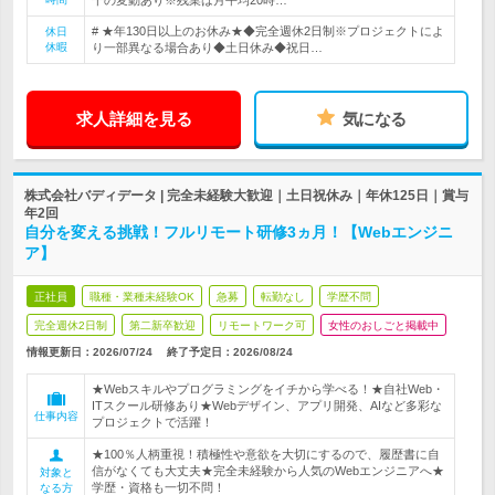
干の変動あり※残業は月平均20時…
# ★年130日以上のお休み★◆完全週休2日制※プロジェクトによ
休日
休暇
り一部異なる場合あり◆土日休み◆祝日…
求人詳細を見る
気になる
株式会社バディデータ | 完全未経験大歓迎｜土日祝休み｜年休125日｜賞与
年2回
自分を変える挑戦！フルリモート研修3ヵ月！【Webエンジニ
ア】
正社員
職種・業種未経験OK
急募
転勤なし
学歴不問
完全週休2日制
第二新卒歓迎
リモートワーク可
女性のおしごと掲載中
情報更新日：2026/07/24
終了予定日：
2026/08/24
★Webスキルやプログラミングをイチから学べる！★自社Web・
ITスクール研修あり★Webデザイン、アプリ開発、AIなど多彩な
仕事内容
プロジェクトで活躍！
★100％人柄重視！積極性や意欲を大切にするので、履歴書に自
信がなくても大丈夫★完全未経験から人気のWebエンジニアへ★
対象と
学歴・資格も一切不問！
なる方