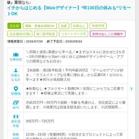
修』重視なら♪
イチからはじめる【Webデザイナー】*年130日の休みも*リモー
トOK
正社員
職種・業種未経験OK
急募
転勤なし
学歴不問
完全週休2日制
第二新卒歓迎
リモートワーク可
女性のおしごと掲載中
情報更新日：2026/07/30
終了予定日：
2026/09/24
＼同期と成長♪基礎から学べる／★まずはスキルに合わせた2カ月
～1年の研修からStart⇒ゆくゆくはWebデザインやゲーム・アプ
仕事内容
リの開発などをお任せ♪
【未経験・第2新卒歓迎！平均年齢20代】「ゲームやアプリが好
き」「クリエイティブな仕事に憧れる」から応募OK！ゼロから
対象と
学べます★90％が未経験入社
なる方
★転勤なし ★フルリモート勤務OK！全国どこからでもご応募で
きます！ ★研修は東京にて実施します…
勤務地
月給25万円～60万円※経験・年齢を考慮の上、当社規定により優
遇します。※残業代は別途全額支給いたします。※試用期間…
給与
300万円～720万円
初年度
年収
10:00～19:00（実働8時間）※担当するプロジェクトによって若
勤務
時間