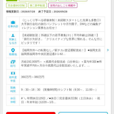
完全週休2日制
第二新卒歓迎
女性のおしごと掲載中
情報更新日：2026/07/28
終了予定日：
2026/09/28
《じっくり学べる研修体制！未経験スタートした先輩も多数◎》
大手旅行会社の旅行パンフレットや月刊冊子、DMなどの編集デ
仕事内容
ィレクション業務をお任せ！
【未経験歓迎｜35歳以下の若手募集(※)｜平均年齢は28歳！】
「旅行が大好き」「クリエイティブな世界に憧れる」そんな方に
対象と
ピッタリです！
なる方
【福岡市外への転勤なし／駅チカ♪渡辺通駅直結！】 ■福岡支店
福岡県福岡市中央区渡辺通2-1-82…
勤務地
月給192,000円～ ＋残業代全額支給（1分単位）＋賞与年3回★昨
年実績平均6ヶ月分※残業代は全額支給いたします。…
給与
360万円～380万円
初年度
年収
勤務
9：30～18：30 (実働8時間)※シフト制（9:30～、11:00～）
時間
# ＼ 年間休日129日 ／■休日◇完全週休2日制（土日休み）・祝
休日
休暇
日・年末年始 (12/29～1/3…