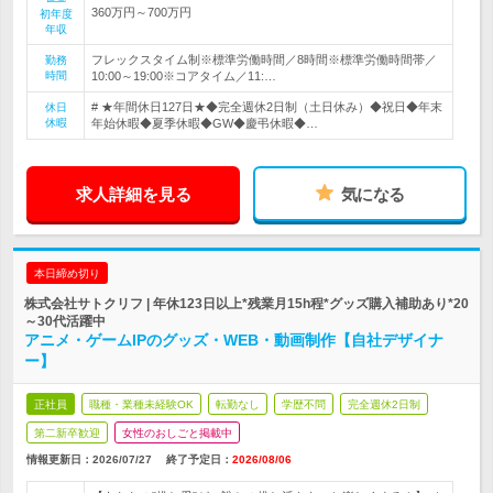
360万円～700万円
初年度
年収
フレックスタイム制※標準労働時間／8時間※標準労働時間帯／
勤務
時間
10:00～19:00※コアタイム／11:…
# ★年間休日127日★◆完全週休2日制（土日休み）◆祝日◆年末
休日
休暇
年始休暇◆夏季休暇◆GW◆慶弔休暇◆…
求人詳細を見る
気になる
本日締め切り
株式会社サトクリフ | 年休123日以上*残業月15h程*グッズ購入補助あり*20
～30代活躍中
アニメ・ゲームIPのグッズ・WEB・動画制作【自社デザイナ
ー】
正社員
職種・業種未経験OK
転勤なし
学歴不問
完全週休2日制
第二新卒歓迎
女性のおしごと掲載中
情報更新日：2026/07/27
終了予定日：
2026/08/06