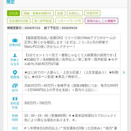
限定
正社員
職種・業種未経験OK
急募
転勤なし
学歴不問
完全週休2日制
第二新卒歓迎
リモートワーク可
女性のおしごと掲載中
情報更新日：2026/07/10
終了予定日：
2026/09/10
【服装髪型自由／副業OK】リリース前のWebアプリやゲームが
正常に動くかを確認します《まずは…》1～2ヵ月の研修で
仕事内容
Start♪PCの使い方からレクチャー！
【1分でエントリー完了！書類じゃなくて人柄重視の採用です♪】
■32歳以下／未経験歓迎／高卒以上／第二新卒・既卒歓迎 ★モデ
対象と
ル給与:月給40万円/27歳
なる方
★はじめての一人暮らし・上京も応援！（上京支援あり） ★転勤
なし ★UIターン歓迎 ★東京／神奈川…
勤務地
月給25万円～60万円＋各種手当（資格1種類につき、毎月3,000円
～1万5000円以上の手当を支給）＋賞与※上記に…
給与
300万円～700万円
初年度
年収
10：00～19：00（実働8時間）# ★基本定時退社※プロジェクト
勤務
時間
先により異なる場合があります。#…
# ＼年間休日125日以上／* 完全週休2日制（土日休み）* 祝日* 夏
休日