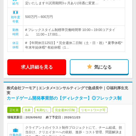
定いたします※試用期間3ヶ月あり(待遇に変更…
給与
500万円～600万円
初年度
年収
# フレックスタイム制標準労働時間帯 10:00～19:00コアタイ
勤務
時間
ム 11:00～17:001…
# 【年間休日125日】* 完全週休二日制（土・日・祝）* 夏季休暇*
休日
休暇
年末年始休暇* 有給休暇（1…
求人詳細を見る
気になる
株式会社フーモア | エンタメ×コンサルティングで急成長中｜◎福利厚生充
実
カードゲーム開発事業部の【ディレクター】◎フレックス制
正社員
急募
転勤なし
完全週休2日制
リモートワーク可
情報更新日：2026/06/02
終了予定日：
2026/11/23
クライアントのイラスト制作プロジェクトにて、チーム組成、担
当分け、クリエイターへの依頼、進捗・コスト管理、問題解決ま
仕事内容