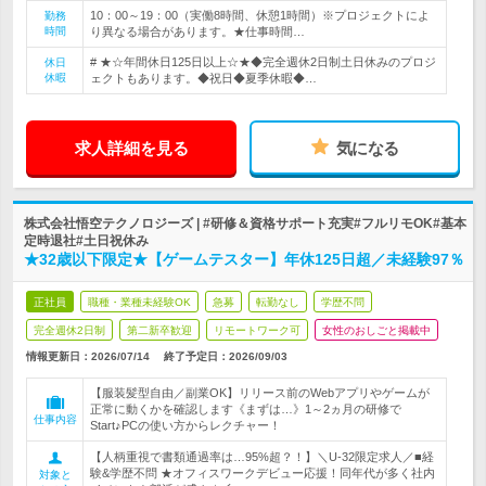
10：00～19：00（実働8時間、休憩1時間）※プロジェクトによ
勤務
時間
り異なる場合があります。★仕事時間…
# ★☆年間休日125日以上☆★◆完全週休2日制土日休みのプロジ
休日
休暇
ェクトもあります。◆祝日◆夏季休暇◆…
求人詳細を見る
気になる
株式会社悟空テクノロジーズ | #研修＆資格サポート充実#フルリモOK#基本
定時退社#土日祝休み
★32歳以下限定★【ゲームテスター】年休125日超／未経験97％
正社員
職種・業種未経験OK
急募
転勤なし
学歴不問
完全週休2日制
第二新卒歓迎
リモートワーク可
女性のおしごと掲載中
情報更新日：2026/07/14
終了予定日：
2026/09/03
【服装髪型自由／副業OK】リリース前のWebアプリやゲームが
正常に動くかを確認します《まずは…》1～2ヵ月の研修で
仕事内容
Start♪PCの使い方からレクチャー！
【人柄重視で書類通過率は…95%超？！】＼U-32限定求人／■経
験&学歴不問 ★オフィスワークデビュー応援！同年代が多く社内
対象と