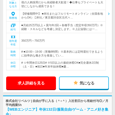
視の人柄採用だから未経験者大歓迎！◆仕事もプライベートも大
対象と
切にしながら成長できる！
なる方
【研修期間中】 ■本社またはフルリモートオンライン（全国各地
からOK） □本社／東京都渋谷区元代々…
勤務地
■月給25万円以上＋賞与年2回＋各種手当（想定年収350万円）※
経験・スキルなどを考慮し決定します。※上記金額には一…
給与
350万円～750万円
初年度
年収
# ■10:00～19:00（実働8時間）※基本的には定時退社できるよう
勤務
時間
に効率的な働き方を推進してい…
# ☆年間休日125日# ※5日以上の連続休暇OK■完全週休2日制
休日
休暇
（土・日）■祝日■年末年始休暇■慶…
求人詳細を見る
気になる
株式会社リベルツ | 自由が手に入る（＾○＾）入社初日から有給付与◎／月
平均残業5h
【WEBエンジニア】年休132日/服装自由/ゲーム・アニメ好き集
合♪