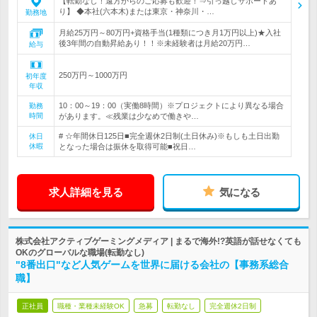
【転勤なし！遠方からのご応募も歓迎！⇒引っ越しサポートあ
り】 ◆本社(六本木)または東京・神奈川・…
勤務地
月給25万円～80万円+資格手当(1種類につき月1万円以上)★入社
後3年間の自動昇給あり！！※未経験者は月給20万円…
給与
250万円～1000万円
初年度
年収
10：00～19：00（実働8時間）※プロジェクトにより異なる場合
勤務
時間
があります。≪残業は少なめで働きや…
# ☆年間休日125日■完全週休2日制(土日休み)※もしも土日出勤
休日
休暇
となった場合は振休を取得可能■祝日…
求人詳細を見る
気になる
株式会社アクティブゲーミングメディア | まるで海外!?英語が話せなくても
OKのグローバルな職場(転勤なし)
"8番出口"など人気ゲームを世界に届ける会社の【事務系総合
職】
正社員
職種・業種未経験OK
急募
転勤なし
完全週休2日制