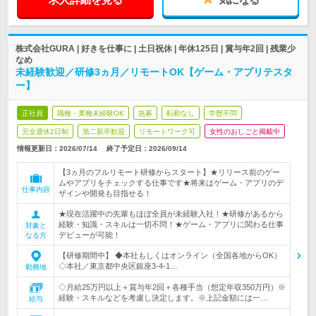
株式会社GURA | 好きを仕事に | 土日祝休 | 年休125日 | 賞与年2回 | 残業少
なめ
未経験歓迎／研修3ヵ月／リモートOK【ゲーム・アプリテスタ
ー】
正社員
職種・業種未経験OK
急募
転勤なし
学歴不問
完全週休2日制
第二新卒歓迎
リモートワーク可
女性のおしごと掲載中
情報更新日：2026/07/14
終了予定日：
2026/09/14
【3ヵ月のフルリモート研修からスタート】★リリース前のゲー
ムやアプリをチェックする仕事です★将来はゲーム・アプリのデ
仕事内容
ザインや開発も目指せる！
★現在活躍中の先輩もほぼ全員が未経験入社！★研修があるから
経験・知識・スキルは一切不問！★ゲーム・アプリに関わる仕事
対象と
デビューが可能！
なる方
【研修期間中】 ◆本社もしくはオンライン（全国各地からOK）
◇本社／東京都中央区銀座3-4-1…
勤務地
◇月給25万円以上＋賞与年2回＋各種手当（想定年収350万円）※
経験・スキルなどを考慮し決定します。※上記金額には一…
給与