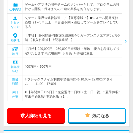
ゲームやアプリの開発チームのメンバーとして、プログラムの設
計から開発・保守までの一連の業務をお任せします。
仕事内容
＼ゲーム業界未経験歓迎！／【高専卒以上】■システム開発実務
経験（1～3年以上）※言語不問 ■継続してゲームをプレイしてい
対象と
る方
なる方
【本社】 静岡県静岡市葵区紺屋町4-8 ガーデンスクエア第3ビル5
階 【雇入れ直後】上記事業所 【…
勤務地
【月給】220,000円～260,000円※経験・年齢・能力を考慮して決
定いたします※試用期間3ヶ月あり(待遇に変更…
給与
400万円～500万円
初年度
年収
# フレックスタイム制標準労働時間帯 10:00～19:00コアタイ
勤務
時間
ム 11:00～17:001…
# 【年間休日125日】* 完全週休二日制（土・日・祝）* 夏季休暇*
休日
休暇
年末年始休暇* 有給休暇（1…
求人詳細を見る
気になる