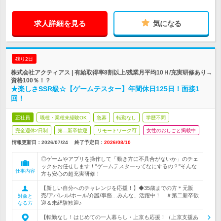
求人詳細を見る
気になる
残り2日
株式会社アクティアス | 有給取得率8割以上/残業月平均10Ｈ/充実研修あり→
資格100％！？
★楽しさSSR級☆【ゲームテスター】年間休日125日！面接1
回！
正社員
職種・業種未経験OK
急募
転勤なし
学歴不問
完全週休2日制
第二新卒歓迎
リモートワーク可
女性のおしごと掲載中
情報更新日：2026/07/24
終了予定日：
2026/08/10
◎ゲームやアプリを操作して「動き方に不具合がないか」のチェ
ックをお任せします！"ゲームテスターってなにするの？"そんな
仕事内容
方も安心の超充実研修！
【新しい自分へのチャレンジを応援！】◆35歳までの方＊元販
売/アパレル/ホール/介護/事務…みんな、活躍中！ ＃第二新卒歓
対象と
迎＆未経験歓迎♪
なる方
【転勤なし！はじめての一人暮らし・上京も応援！（上京支援あ