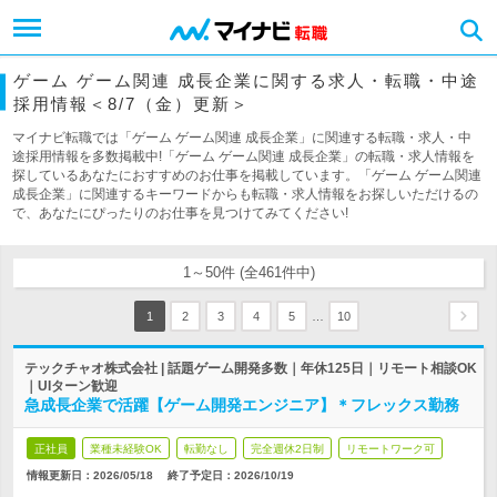
ゲーム ゲーム関連 成長企業に関する求人・転職・中途
採用情報＜8/7（金）更新＞
マイナビ転職では「ゲーム ゲーム関連 成長企業」に関連する転職・求人・中
途採用情報を多数掲載中!「ゲーム ゲーム関連 成長企業」の転職・求人情報を
探しているあなたにおすすめのお仕事を掲載しています。「ゲーム ゲーム関連
成長企業」に関連するキーワードからも転職・求人情報をお探しいただけるの
で、あなたにぴったりのお仕事を見つけてみてください!
1～50件 (全461件中)
…
1
2
3
4
5
10
テックチャオ株式会社 | 話題ゲーム開発多数｜年休125日｜リモート相談OK
｜UIターン歓迎
急成長企業で活躍【ゲーム開発エンジニア】＊フレックス勤務
正社員
業種未経験OK
転勤なし
完全週休2日制
リモートワーク可
情報更新日：2026/05/18
終了予定日：
2026/10/19