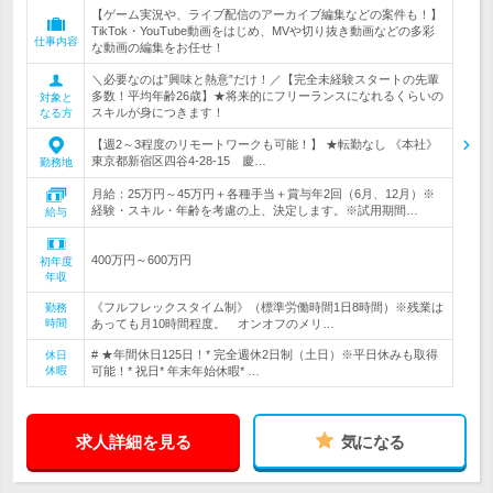
【ゲーム実況や、ライブ配信のアーカイブ編集などの案件も！】
TikTok・YouTube動画をはじめ、MVや切り抜き動画などの多彩
仕事内容
な動画の編集をお任せ！
＼必要なのは”興味と熱意”だけ！／【完全未経験スタートの先輩
多数！平均年齢26歳】★将来的にフリーランスになれるくらいの
対象と
スキルが身につきます！
なる方
【週2～3程度のリモートワークも可能！】 ★転勤なし 《本社》
東京都新宿区四谷4‐28‐15 慶…
勤務地
月給：25万円～45万円＋各種手当＋賞与年2回（6月、12月）※
経験・スキル・年齢を考慮の上、決定します。※試用期間…
給与
400万円～600万円
初年度
年収
《フルフレックスタイム制》（標準労働時間1日8時間）※残業は
勤務
時間
あっても月10時間程度。 オンオフのメリ…
# ★年間休日125日！* 完全週休2日制（土日）※平日休みも取得
休日
休暇
可能！* 祝日* 年末年始休暇* …
求人詳細を見る
気になる