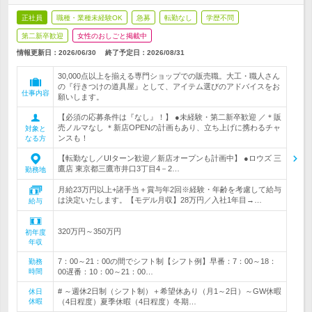
正社員
職種・業種未経験OK
急募
転勤なし
学歴不問
第二新卒歓迎
女性のおしごと掲載中
情報更新日：2026/06/30
終了予定日：
2026/08/31
30,000点以上を揃える専門ショップでの販売職。大工・職人さん
の『行きつけの道具屋』として、アイテム選びのアドバイスをお
仕事内容
願いします。
【必須の応募条件は『なし』！】 ●未経験・第二新卒歓迎 ／＊販
売ノルマなし ＊新店OPENの計画もあり、立ち上げに携わるチャ
対象と
ンスも！
なる方
【転勤なし／UIターン歓迎／新店オープンも計画中】 ●ロウズ 三
鷹店 東京都三鷹市井口3丁目4－2…
勤務地
月給23万円以上+諸手当＋賞与年2回※経験・年齢を考慮して給与
は決定いたします。【モデル月収】28万円／入社1年目→…
給与
320万円～350万円
初年度
年収
7：00～21：00の間でシフト制【シフト例】早番：7：00～18：
勤務
時間
00遅番：10：00～21：00…
# ～週休2日制（シフト制）＋希望休あり（月1～2日）～GW休暇
休日
休暇
（4日程度）夏季休暇（4日程度）冬期…