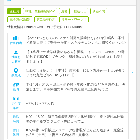
正社員
職種・業種未経験OK
急募
転勤なし
学歴不問
完全週休2日制
第二新卒歓迎
リモートワーク可
情報更新日：2026/05/29
終了予定日：
2026/08/27
【SE・PGとしてのシステム開発支援業務をお任せ】幅広い案件
／希望に応じて案件を決定／スキルチェンジもご相談ください◎
仕事内容
【IT業界での就業経験のある方】開発・インフラ・web等、分野
問わず応募OK！ブランク・経験浅めの方もぜひ前向きにお話し
対象と
ましょう！
なる方
転勤なし＆駅近！ 【本社】 東京都千代田区九段南一丁目5番6号
りそな九段ビル5F KSフロア 【…
勤務地
年俸401万6400円以上～※経験・年齢・能力などを考慮の上、決
定します。※年俸額の1/12を毎月支給※上記給与には…
給与
400万円～600万円
初年度
年収
9:00～18:00（所定労働時間8時間／休憩1時間）※上記は本社勤
勤務
時間
務の場合※プロジェクト先によって…
# ＼年休132日以上／ユニークな休暇がどんどん追加★・完全週
休日
休暇
休2日（土日）・祝日・GW休暇・夏季休…