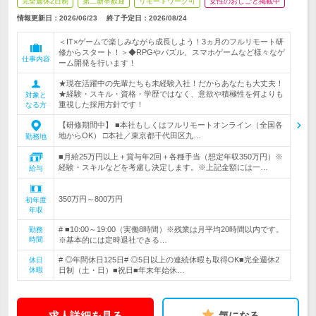
完全週休2日制
第二新卒歓迎
リモートワーク可
女性のおしごと掲載中
情報更新日：2026/06/23
終了予定日：
2026/08/24
＜IT×ゲームで楽しみながら成長しよう！3ヵ月のフルリモート研
修からスタート！＞◆RPGやパズル、スマホゲームなど様々なゲ
仕事内容
ーム開発を行います！
★現在活躍中の先輩たちも未経験入社！だからあなたも大丈夫！
★経験・スキル・資格・学歴ではなく、意欲や積極性を何よりも
対象と
重視した採用方針です！
なる方
【研修期間中】 ■本社もしくはフルリモートオンライン（全国各
地からOK） □本社／東京都千代田区九…
勤務地
■月給25万円以上＋賞与年2回＋各種手当（想定年収350万円）※
経験・スキルなどを考慮し決定します。※上記金額には一…
給与
350万円～800万円
初年度
年収
# ■10:00～19:00（実働8時間）※残業は月平均20時間以内です。
勤務
時間
※基本的には定時退社できる…
# ◎年間休日125日# ◎5日以上の連続休暇も取得OK■完全週休2
休日
休暇
日制（土・日）■祝日■年末年始休…
求人詳細を見る
気になる