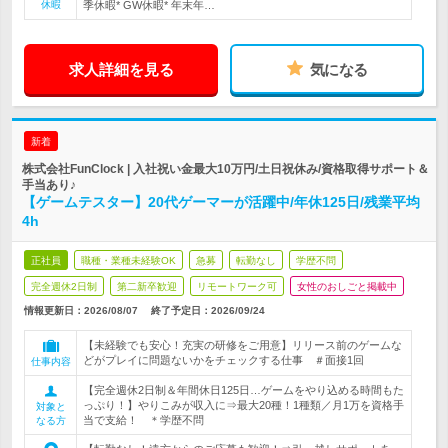
休暇
季休暇* GW休暇* 年末年…
求人詳細を見る
気になる
新着
株式会社FunClock | 入社祝い金最大10万円/土日祝休み/資格取得サポート＆
手当あり♪
【ゲームテスター】20代ゲーマーが活躍中/年休125日/残業平均
4h
正社員
職種・業種未経験OK
急募
転勤なし
学歴不問
完全週休2日制
第二新卒歓迎
リモートワーク可
女性のおしごと掲載中
情報更新日：2026/08/07
終了予定日：
2026/09/24
【未経験でも安心！充実の研修をご用意】リリース前のゲームな
どがプレイに問題ないかをチェックする仕事 ＃面接1回
仕事内容
【完全週休2日制＆年間休日125日…ゲームをやり込める時間もた
っぷり！】やりこみが収入に⇒最大20種！1種類／月1万を資格手
対象と
当で支給！ ＊学歴不問
なる方