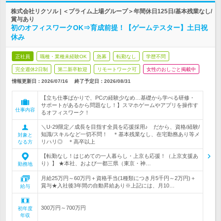
株式会社リクソル | ＜プライム上場グループ＞年間休日125日/基本残業なし/
賞与あり
初のオフィスワークOK⇒育成前提！【ゲームテスター】土日祝
休み
正社員
職種・業種未経験OK
急募
転勤なし
学歴不問
完全週休2日制
第二新卒歓迎
リモートワーク可
女性のおしごと掲載中
情報更新日：2026/07/16
終了予定日：
2026/08/31
【立ち仕事ばかりで、PCの経験少なめ…基礎から学べる研修・
サポートがあるから問題なし！】スマホゲームやアプリを操作す
仕事内容
るオフィスワーク！
＼U-29限定／成長を目指す全員を応援採用♪ だから、資格/経験/
知識/スキルなど一切不問！ ＊基本残業なし、在宅勤務あり等メ
対象と
リハリ◎ ＊高卒以上
なる方
【転勤なし！はじめての一人暮らし・上京も応援！（上京支援あ
り）】 ★本社、および一都三県（東京・神…
勤務地
月給25万円～60万円＋資格手当(1種類につき月5千円～2万円)＋
賞与★入社後3年間の自動昇給あり※上記には、月10…
給与
300万円～700万円
初年度
年収