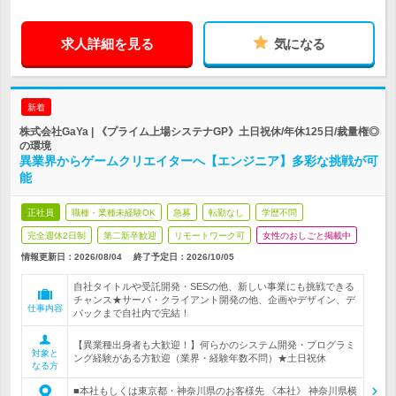
求人詳細を見る
気になる
新着
株式会社GaYa | 《プライム上場システナGP》土日祝休/年休125日/裁量権◎
の環境
異業界からゲームクリエイターへ【エンジニア】多彩な挑戦が可
能
正社員
職種・業種未経験OK
急募
転勤なし
学歴不問
完全週休2日制
第二新卒歓迎
リモートワーク可
女性のおしごと掲載中
情報更新日：2026/08/04
終了予定日：
2026/10/05
自社タイトルや受託開発・SESの他、新しい事業にも挑戦できる
チャンス★サーバ・クライアント開発の他、企画やデザイン、デ
仕事内容
バックまで自社内で完結！
【異業種出身者も大歓迎！】何らかのシステム開発・プログラミ
対象と
ング経験がある方歓迎（業界・経験年数不問）★土日祝休
なる方
■本社もしくは東京都・神奈川県のお客様先 《本社》 神奈川県横