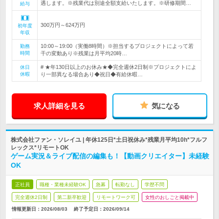
遇します。※残業代は別途全額支給いたします。※研修期間…
給与
300万円～624万円
初年度
年収
10:00～19:00（実働8時間）※担当するプロジェクトによって若
勤務
時間
干の変動あり※残業は月平均20時…
# ★年130日以上のお休み★◆完全週休2日制※プロジェクトによ
休日
休暇
り一部異なる場合あり◆祝日◆有給休暇…
求人詳細を見る
気になる
株式会社ファン・ソレイユ | 年休125日*土日祝休み*残業月平均10h*フルフ
レックス*リモートOK
ゲーム実況＆ライブ配信の編集も！【動画クリエイター】未経験
OK
正社員
職種・業種未経験OK
急募
転勤なし
学歴不問
完全週休2日制
第二新卒歓迎
リモートワーク可
女性のおしごと掲載中
情報更新日：2026/08/03
終了予定日：
2026/09/14