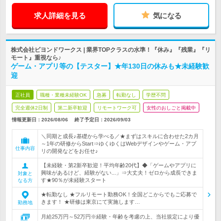
求人詳細を見る
気になる
株式会社ビヨンドワークス | 業界TOPクラスの水準！『休み』『残業』『リ
モート』重視なら♪
ゲーム・アプリ等の【テスター】★年130日の休みも★未経験歓
迎
正社員
職種・業種未経験OK
急募
転勤なし
学歴不問
完全週休2日制
第二新卒歓迎
リモートワーク可
女性のおしごと掲載中
情報更新日：2026/08/06
終了予定日：
2026/09/03
＼同期と成長♪基礎から学べる／★まずはスキルに合わせた2カ月
～1年の研修からStart⇒ゆくゆくはWebデザインやゲーム・アプ
仕事内容
リの開発などをお任せ♪
【未経験・第2新卒歓迎！平均年齢20代】◆「ゲームやアプリに
興味があるけど、経験がない...」⇒大丈夫！ゼロから成長できま
対象と
す★90％が未経験スタート
なる方
★転勤なし ★フルリモート勤務OK！全国どこからでもご応募で
きます！ ★研修は東京にて実施します…
勤務地
月給25万円～52万円※経験・年齢を考慮の上、当社規定により優