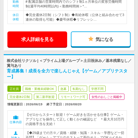
# 配属店舗の営業時間内でのシフト制1ヵ月単位の変形労働時間
勤務
時間
制(週平均40時間以内)＜勤務時間例＞*…
◆完全週休2日制（シフト制）◆有給休暇（公休と組み合わせて3
休日
休暇
連休の取得も可能）◆慶弔休暇◆リフレッシ…
求人詳細を見る
気になる
株式会社リクソル | ＜プライム上場グループ＞土日祝休み／基本残業なし／
賞与あり
育成募集！成長を全力で楽しんじゃえ【ゲーム／アプリテスタ
ー】
正社員
職種・業種未経験OK
急募
転勤なし
学歴不問
完全週休2日制
第二新卒歓迎
リモートワーク可
女性のおしごと掲載中
情報更新日：2026/06/19
終了予定日：
2026/08/20
【ゼロからスタート歓迎！ゲーム好きを活かせる仕事】ゲーム・
アプリなどを操作して正しく動くかの確認など ＊最大月10万円
仕事内容
の資格手当を支給！
【◆29歳までの方※／資格・経験・知識・スキル・学歴など一切
不問】「ゲーム・アプリのテストって面白そう」でOK⇒イチか
対象と