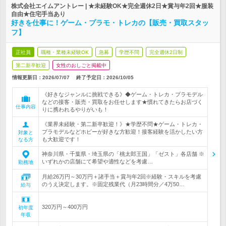
株式会社エイムアントレー | ★未経験OK★完全週休2日★賞与年2回★服装
自由★住宅手当あり
好きを仕事に！ゲーム・プラモ・トレカの【販売・買取スタッ
フ】
正社員
職種・業種未経験OK
急募
学歴不問
完全週休2日制
第二新卒歓迎
女性のおしごと掲載中
情報更新日：2026/07/07
終了予定日：
2026/10/05
《好きなジャンルに挑戦できる》◆ゲーム・トレカ・プラモデル
などの接客・販売・買取をお任せします★慣れてきたらお店づく
仕事内容
りに携われるやりがいも！
《業界未経験・第二新卒歓迎！》★学歴不問★ゲーム・トレカ・
プラモデルなどホビーが好きな方歓迎！接客経験を活かしたい方
対象と
も大歓迎です！
なる方
神奈川県・千葉県・埼玉県の「桃太郎王国」「ゼスト」各店舗 ※
いずれかの店舗にて希望や適性などを考慮…
勤務地
月給26万円～30万円＋諸手当＋賞与年2回※経験・スキルを考慮
のうえ決定します。※固定残業代（月23時間分／4万50…
給与
320万円～400万円
初年度
年収