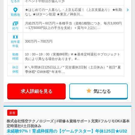
イベントや部活が盛ん☆彡
なる方
★はじめての一人暮らし・上京も応援！（上京支援あり） ★転勤
なし ★UIターン歓迎 ★東京／神奈川…
勤務地
月給25万円～60万円＋各種手当（資格1種類につき、毎月3,000円
～1万5000円以上の手当を支給）＋賞与※上記に…
給与
300万円～700万円
初年度
年収
10：00～19：00（実働8時間）# ★基本定時退社※プロジェクト
勤務
時間
先により異なる場合があります。#…
# ＼年間休日125日以上／* 完全週休2日制（土日休み）* 祝日* 夏
休日
休暇
季休暇* GW休暇* 年末年…
求人詳細を見る
気になる
新着
株式会社悟空テクノロジーズ | #研修＆資格サポート充実#フルリモOK#基本
定時退社#土日祝休み
未経験97%！育成枠採用の【ゲームテスター】年休125日★U32