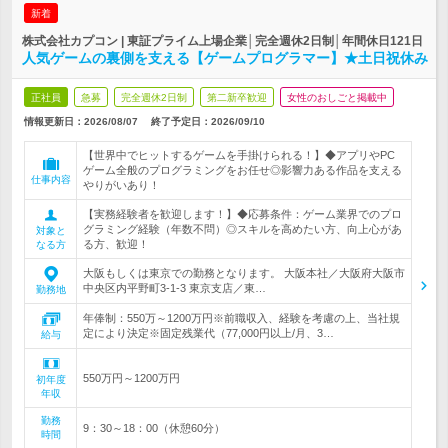
新着
株式会社カプコン | 東証プライム上場企業│完全週休2日制│年間休日121日
人気ゲームの裏側を支える【ゲームプログラマー】★土日祝休み
正社員
急募
完全週休2日制
第二新卒歓迎
女性のおしごと掲載中
情報更新日：2026/08/07
終了予定日：
2026/09/10
【世界中でヒットするゲームを手掛けられる！】◆アプリやPC
ゲーム全般のプログラミングをお任せ◎影響力ある作品を支える
仕事内容
やりがいあり！
【実務経験者を歓迎します！】◆応募条件：ゲーム業界でのプロ
グラミング経験（年数不問）◎スキルを高めたい方、向上心があ
対象と
る方、歓迎！
なる方
大阪もしくは東京での勤務となります。 大阪本社／大阪府大阪市
中央区内平野町3-1-3 東京支店／東…
勤務地
年俸制：550万～1200万円※前職収入、経験を考慮の上、当社規
定により決定※固定残業代（77,000円以上/月、3…
給与
550万円～1200万円
初年度
年収
勤務
9：30～18：00（休憩60分）
時間