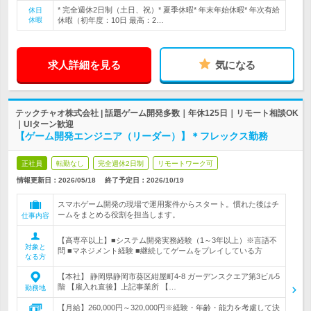
* 完全週休2日制（土日、祝）* 夏季休暇* 年末年始休暇* 年次有給
休日
休暇
休暇（初年度：10日 最高：2…
求人詳細を見る
気になる
テックチャオ株式会社 | 話題ゲーム開発多数｜年休125日｜リモート相談OK
｜UIターン歓迎
【ゲーム開発エンジニア（リーダー）】＊フレックス勤務
正社員
転勤なし
完全週休2日制
リモートワーク可
情報更新日：2026/05/18
終了予定日：
2026/10/19
スマホゲーム開発の現場で運用案件からスタート。慣れた後はチ
ームをまとめる役割を担当します。
仕事内容
【高専卒以上】■システム開発実務経験（1～3年以上）※言語不
対象と
問 ■マネジメント経験 ■継続してゲームをプレイしている方
なる方
【本社】 静岡県静岡市葵区紺屋町4-8 ガーデンスクエア第3ビル5
階 【雇入れ直後】上記事業所 【…
勤務地
【月給】260,000円～320,000円※経験・年齢・能力を考慮して決