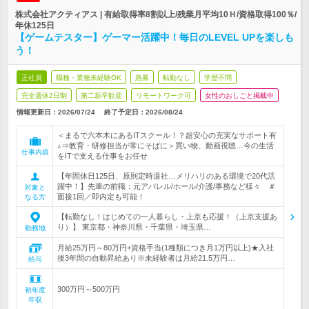
株式会社アクティアス | 有給取得率8割以上/残業月平均10Ｈ/資格取得100％/
年休125日
【ゲームテスター】ゲーマー活躍中！毎日のLEVEL UPを楽しも
う！
正社員
職種・業種未経験OK
急募
転勤なし
学歴不問
完全週休2日制
第二新卒歓迎
リモートワーク可
女性のおしごと掲載中
情報更新日：2026/07/24
終了予定日：
2026/08/24
＜まるで六本木にあるITスクール！？超安心の充実なサポート有
♪⇒教育・研修担当が常にそばに＞買い物、動画視聴…今の生活
仕事内容
をITで支える仕事をお任せ
【年間休日125日、原則定時退社…メリハリのある環境で20代活
躍中！】先輩の前職：元アパレル/ホール/介護/事務など様々 ＃
対象と
面接1回／即内定も可能！
なる方
【転勤なし！はじめての一人暮らし・上京も応援！（上京支援あ
り）】 東京都・神奈川県・千葉県・埼玉県…
勤務地
月給25万円～80万円+資格手当(1種類につき月1万円以上)★入社
後3年間の自動昇給あり※未経験者は月給21.5万円…
給与
300万円～500万円
初年度
年収