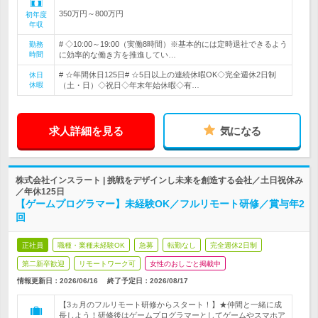
350万円～800万円
初年度
年収
# ◇10:00～19:00（実働8時間）※基本的には定時退社できるよう
勤務
時間
に効率的な働き方を推進してい…
# ☆年間休日125日# ☆5日以上の連続休暇OK◇完全週休2日制
休日
休暇
（土・日）◇祝日◇年末年始休暇◇有…
求人詳細を見る
気になる
株式会社インスラート | 挑戦をデザインし未来を創造する会社／土日祝休み
／年休125日
【ゲームプログラマー】未経験OK／フルリモート研修／賞与年2
回
正社員
職種・業種未経験OK
急募
転勤なし
完全週休2日制
第二新卒歓迎
リモートワーク可
女性のおしごと掲載中
情報更新日：2026/06/16
終了予定日：
2026/08/17
【3ヵ月のフルリモート研修からスタート！】★仲間と一緒に成
長しよう！研修後はゲームプログラマーとしてゲームやスマホア