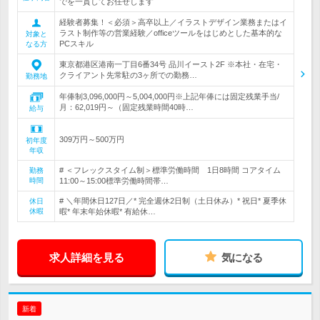
でを一貫してお任せします
経験者募集！＜必須＞高卒以上／イラストデザイン業務またはイ
ラスト制作等の営業経験／officeツールをはじめとした基本的な
対象と
PCスキル
なる方
東京都港区港南一丁目6番34号 品川イースト2F ※本社・在宅・
クライアント先常駐の3ヶ所での勤務…
勤務地
年俸制3,096,000円～5,004,000円※上記年俸には固定残業手当/
月：62,019円～（固定残業時間40時…
給与
309万円～500万円
初年度
年収
# ＜フレックスタイム制＞標準労働時間 1日8時間 コアタイム
勤務
時間
11:00～15:00標準労働時間帯…
# ＼年間休日127日／* 完全週休2日制（土日休み）* 祝日* 夏季休
休日
休暇
暇* 年末年始休暇* 有給休…
求人詳細を見る
気になる
新着