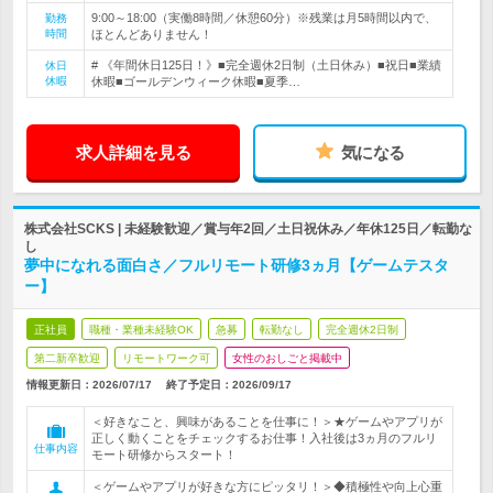
9:00～18:00（実働8時間／休憩60分）※残業は月5時間以内で、
勤務
時間
ほとんどありません！
# 《年間休日125日！》■完全週休2日制（土日休み）■祝日■業績
休日
休暇
休暇■ゴールデンウィーク休暇■夏季…
求人詳細を見る
気になる
株式会社SCKS | 未経験歓迎／賞与年2回／土日祝休み／年休125日／転勤な
し
夢中になれる面白さ／フルリモート研修3ヵ月【ゲームテスタ
ー】
正社員
職種・業種未経験OK
急募
転勤なし
完全週休2日制
第二新卒歓迎
リモートワーク可
女性のおしごと掲載中
情報更新日：2026/07/17
終了予定日：
2026/09/17
＜好きなこと、興味があることを仕事に！＞★ゲームやアプリが
正しく動くことをチェックするお仕事！入社後は3ヵ月のフルリ
仕事内容
モート研修からスタート！
＜ゲームやアプリが好きな方にピッタリ！＞◆積極性や向上心重