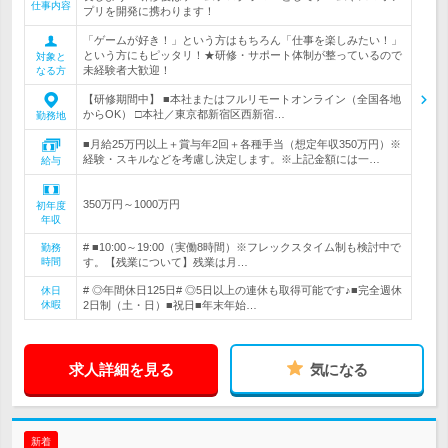
仕事内容
プリを開発に携わります！
「ゲームが好き！」という方はもちろん「仕事を楽しみたい！」
という方にもピッタリ！★研修・サポート体制が整っているので
対象と
未経験者大歓迎！
なる方
【研修期間中】 ■本社またはフルリモートオンライン（全国各地
からOK） □本社／東京都新宿区西新宿…
勤務地
■月給25万円以上＋賞与年2回＋各種手当（想定年収350万円）※
経験・スキルなどを考慮し決定します。※上記金額には一…
給与
350万円～1000万円
初年度
年収
# ■10:00～19:00（実働8時間）※フレックスタイム制も検討中で
勤務
時間
す。【残業について】残業は月…
# ◎年間休日125日# ◎5日以上の連休も取得可能です♪■完全週休
休日
休暇
2日制（土・日）■祝日■年末年始…
求人詳細を見る
気になる
新着