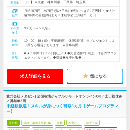
り）】 東京都・神奈川県・千葉県・埼玉県…
勤務地
月給25万円～80万円+資格手当(1種類につき月1万円以上)★入社
後3年間の自動昇給あり※未経験者は月給21.5万円…
給与
300万円～500万円
初年度
年収
10：00～19：00（実働8時間、休憩1時間）※プロジェクトによ
勤務
時間
り異なる場合があります。★仕事時間…
# ★☆年間休日125日以上☆★◆完全週休2日制土日休みのプロジ
休日
休暇
ェクトもあります。◆祝日◆夏季休暇◆…
求人詳細を見る
気になる
株式会社メタゼン | 全国各地からフルリモートオンラインOK／土日祝休み
／賞与年2回
未経験歓迎！スキルが身につく研修3ヵ月【ゲームプログラマ
ー】
正社員
職種・業種未経験OK
急募
転勤なし
学歴不問