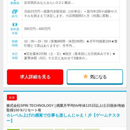
浜市西区みなとみらい2-2-1 横浜…
勤務地
月給23万円～残業代全額支給（1分単位）＋賞与年2回※経験やス
キルを踏まえて決定します。※試用期間3ヶ月（待遇に変動…
給与
350万円～600万円
初年度
年収
10：00～19：00（実働8時間・休憩1時間）★月平均残業10H★繁
勤務
時間
忙期とで差はありますが、月平均…
■完全週休2日制（土・日）■祝日（基本的に土日祝休みです）■
休日
休暇
夏季休暇（5日）※土日とあわせて9連休の…
求人詳細を見る
気になる
新着
株式会社SPIN TECHNOLOGY | 残業月平均5h/年休125日以上/土日祝休/有給
取得100％/リモート有
☆レベル上げの感覚で仕事も楽しんじゃえ！彡【ゲームテスタ
ー】