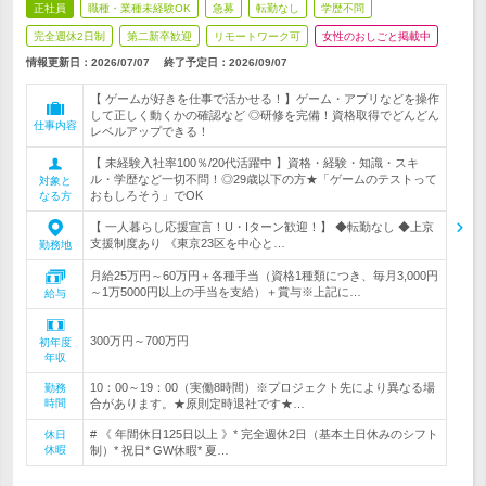
正社員
職種・業種未経験OK
急募
転勤なし
学歴不問
完全週休2日制
第二新卒歓迎
リモートワーク可
女性のおしごと掲載中
情報更新日：2026/07/07
終了予定日：
2026/09/07
【 ゲームが好きを仕事で活かせる！】ゲーム・アプリなどを操作
して正しく動くかの確認など ◎研修を完備！資格取得でどんどん
仕事内容
レベルアップできる！
【 未経験入社率100％/20代活躍中 】資格・経験・知識・スキ
ル・学歴など一切不問！◎29歳以下の方★「ゲームのテストって
対象と
おもしろそう」でOK
なる方
【 一人暮らし応援宣言！U・Iターン歓迎！】 ◆転勤なし ◆上京
支援制度あり 《東京23区を中心と…
勤務地
月給25万円～60万円＋各種手当（資格1種類につき、毎月3,000円
～1万5000円以上の手当を支給）＋賞与※上記に…
給与
300万円～700万円
初年度
年収
10：00～19：00（実働8時間）※プロジェクト先により異なる場
勤務
時間
合があります。★原則定時退社です★…
# 《 年間休日125日以上 》* 完全週休2日（基本土日休みのシフト
休日
休暇
制）* 祝日* GW休暇* 夏…