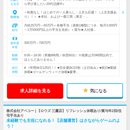
ら学び直したい20代活躍中♪
なる方
＜転勤なし！はじめての一人暮らし・上京も応援！（上京支援あ
り）！＞ ★本社、および一都三県（東京・…
勤務地
月給25万円～60万円＋各種手当（資格1種類につき、毎月3,000円
～1万5000円以上の手当を支給）＋賞与★入社後…
給与
300万円～700万円
初年度
年収
9:00～18:00（実働8時間／休憩60分）※残業は月5時間以内で、
勤務
時間
ほとんどありません！
# 《年間休日125日！》■完全週休2日制（土日休み）■祝日■業績
休日
休暇
休暇■ゴールデンウィーク休暇■夏季…
求人詳細を見る
気になる
株式会社アベコー | 【ロウズ 三鷹店】リフレッシュ休暇あり/賞与年2回/住
宅手当あり
未経験でも主役になれる！【店舗運営】はさながらゲームのよ
う！