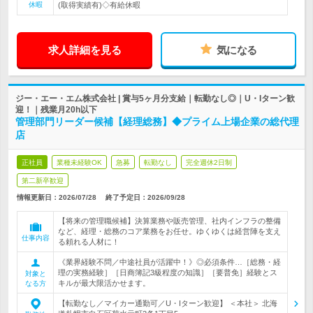
休暇
(取得実績有)◇有給休暇
求人詳細を見る
気になる
ジー・エー・エム株式会社 | 賞与5ヶ月分支給｜転勤なし◎｜U・Iターン歓
迎！｜残業月20h以下
管理部門リーダー候補【経理総務】◆プライム上場企業の総代理
店
正社員
業種未経験OK
急募
転勤なし
完全週休2日制
第二新卒歓迎
情報更新日：2026/07/28
終了予定日：
2026/09/28
【将来の管理職候補】決算業務や販売管理、社内インフラの整備
など、経理・総務のコア業務をお任せ。ゆくゆくは経営陣を支え
仕事内容
る頼れる人材に！
《業界経験不問／中途社員が活躍中！》◎必須条件…［総務・経
理の実務経験］［日商簿記3級程度の知識］［要普免］経験とス
対象と
キルが最大限活かせます。
なる方
【転勤なし／マイカー通勤可／U・Iターン歓迎】 ＜本社＞ 北海