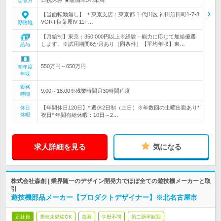
なる方
【当面転勤無し】 ＊東京支店：東京都 千代田区 神田須田町1-7-8
VORT秋葉原IV 11F…
勤務地
【月給制】東京：350,000円以上※経験・能力に応じて加給優遇
します。※試用期間6か月あり（同条件）【平均年収】東…
給与
550万円～650万円
初年度
年収
勤務
9:00～18:00※残業時間月30時間程度
時間
【年間休日120日】* 週休2日制（土日）※年数回の土曜出勤あり*
休日
休暇
祝日* 年間有給休暇：10日～2…
求人詳細を見る
気になる
株式会社森創 | 業界随一のデザイン開発力でほぼ全ての遊技機メーカーと取
引
遊技機部品メーカー【プロダクトデザイナー】※北名古屋市
正社員
業種未経験OK
急募
学歴不問
第二新卒歓迎