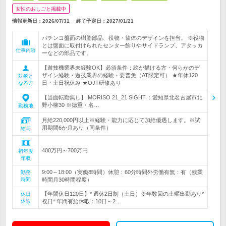
女性のおしごと掲載中
情報更新日：2026/07/31
終了予定日：
2027/01/21
パチンコ盤面の樹脂部品、役物・筐体のデザインを担当。 ※役物
とは盤面に取付けられたセンター飾りやサイドランプ、アタッカ
仕事内容
ーなどの部品です。
【遊技機業界未経験OK】必須条件：絵が描ける方・何らかのデ
ザイン経験・遊技業界の経験・要普免（AT限定可） ★年休120
対象と
日・土日祝休み ★OJT研修あり
なる方
【当面転勤無し】 MORISO 21_21 SIGHT.：愛知県北名古屋市北
野小柳30 ※徳重・名…
勤務地
月給220,000円以上※経験・能力に応じて加給優遇します。※試
用期間6か月あり（同条件）
給与
400万円～700万円
初年度
年収
9:00～18:00（実働8時間）休憩：60分時間外労働有無：有（残業
勤務
時間
時間月30時間程度）
【年間休日120日】* 週休2日制（土日）※年数回の土曜出勤あり*
休日
休暇
祝日* 年間有給休暇：10日～2…