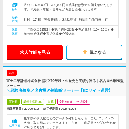
月給：260,000円～350,000円※残業代は別途全額支給いたしま
す。※経験・年齢・資格など考慮し優遇いたします…
給与
勤務
8:30～17:30（実働8時間／休憩1時間）時間外労働有無：有
時間
【年間休日115日】◆完全週休2日制◆有給休暇（10～20日）◆
休日
休暇
年末年始休暇◆育児休業◆介護休業
求人詳細を見る
気になる
新着
富士工業計器株式会社 | 設立70年以上の歴史と実績を誇る｜名古屋の制御盤
メーカー
＼経験者募集／名古屋の制御盤メーカー【ECサイト運営】
正社員
業種未経験OK
急募
女性のおしごと掲載中
情報更新日：2026/05/15
終了予定日：
2026/11/05
集客数や購入数などのデータを分析しながら、自社ECサイトの
改善に取り組んでいただきます。加えて、商品発送や問い合わせ
仕事内容
対応などもお任せします。