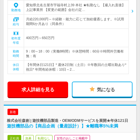
愛知県北名古屋市宇福寺村上39 本社 ★転勤なし 【雇入れ直後】
上記事業所 【変更の範囲】会社の定…
勤務地
月給220,000円～※経験・能力に応じて加給優遇します。※試用
期間6か月あり（同条件）
給与
400万円～650万円
初年度
年収
9：00～18：00（実働8時間）※休憩時間：60分※時間外労働有
勤務
時間
無：有
【年間休日121日】* 週休2日制（土日）※年数回の土曜出勤あり*
休日
休暇
祝日* 年間有給休暇：10日～2…
求人詳細を見る
気になる
新着
株式会社森創 | 遊技機部品製造・OEM/ODMサービスを展開★年休121日
遊技機部品の【商品企画（量産設計）】★離職率5%未満
正社員
急募
転勤なし
女性のおしごと掲載中