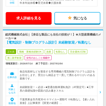
休暇
年末年始休暇◆育児休業◆介護休業
求人詳細を見る
気になる
総武機械株式会社 | 【身近な製品にも当社の技術が！】★大型産業機械のメ
ーカー★
【電気設計・制御プログラム設計】未経験歓迎／転勤なし
正社員
職種・業種未経験OK
急募
転勤なし
完全週休2日制
第二新卒歓迎
女性のおしごと掲載中
情報更新日：2026/07/14
終了予定日：
2027/01/04
食品包装材などを製造する専用機械の電気制御プログラム設計を
お任せします。受注から納品まで一貫して携わるやりがいのある
仕事内容
業務です。
未経験歓迎！＜必須＞■普通自動車運転免許（AT限定可）■工学
対象と
系の基礎知識や図面の読み書きスキル
なる方
千葉県東金市丹尾30-6 ※マイカー通勤可 ※転勤なし 【雇い入れ
直後】上記事業所 【変更の範囲】…
勤務地