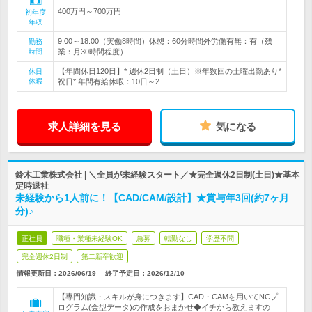
400万円～700万円
初年度
年収
9:00～18:00（実働8時間）休憩：60分時間外労働有無：有（残
勤務
時間
業：月30時間程度）
【年間休日120日】* 週休2日制（土日）※年数回の土曜出勤あり*
休日
休暇
祝日* 年間有給休暇：10日～2…
求人詳細を見る
気になる
鈴木工業株式会社 | ＼全員が未経験スタート／★完全週休2日制(土日)★基本
定時退社
未経験から1人前に！【CAD/CAM/設計】★賞与年3回(約7ヶ月
分)♪
正社員
職種・業種未経験OK
急募
転勤なし
学歴不問
完全週休2日制
第二新卒歓迎
情報更新日：2026/06/19
終了予定日：
2026/12/10
【専門知識・スキルが身につきます】CAD・CAMを用いてNCプ
ログラム(金型データ)の作成をおまかせ◆イチから教えますの