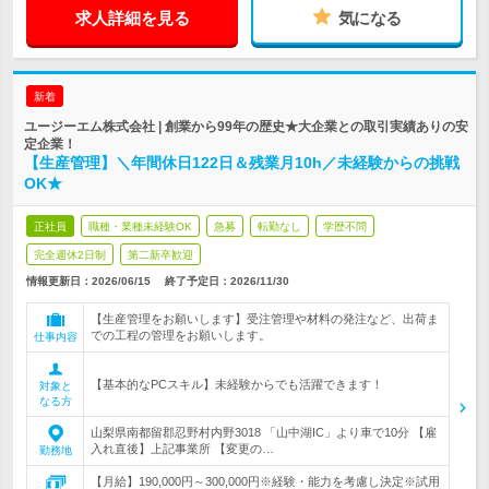
求人詳細を見る
気になる
新着
ユージーエム株式会社 | 創業から99年の歴史★大企業との取引実績ありの安
定企業！
【生産管理】＼年間休日122日＆残業月10h／未経験からの挑戦
OK★
正社員
職種・業種未経験OK
急募
転勤なし
学歴不問
完全週休2日制
第二新卒歓迎
情報更新日：2026/06/15
終了予定日：
2026/11/30
【生産管理をお願いします】受注管理や材料の発注など、出荷ま
での工程の管理をお願いします。
仕事内容
【基本的なPCスキル】未経験からでも活躍できます！
対象と
なる方
山梨県南都留郡忍野村内野3018 「山中湖IC」より車で10分 【雇
入れ直後】上記事業所 【変更の…
勤務地
【月給】190,000円～300,000円※経験・能力を考慮し決定※試用