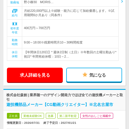
野小柳30 MORIS…
勤務地
月給220,000円以上※経験・能力に応じて加給優遇します。※試
用期間6か月あり（同条件）
給与
400万円～700万円
初年度
年収
勤務
9:00～18:00※残業時間月10～30時間程度
時間
【年間休日120日】* 週休2日制（土日）※年数回の土曜出勤あり*
休日
休暇
祝日* 年間有給休暇：10日～2…
求人詳細を見る
気になる
株式会社森創 | 業界随一のデザイン開発力でほぼ全ての遊技機メーカーと取
引
遊技機部品メーカー【CG動画クリエイター】※北名古屋市
正社員
業種未経験OK
急募
第二新卒歓迎
女性のおしごと掲載中
情報更新日：2026/07/31
終了予定日：
2027/01/21