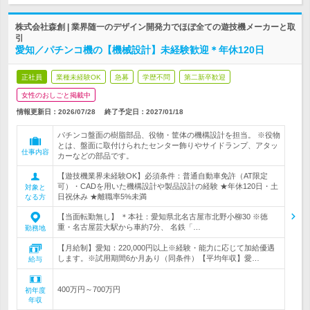
株式会社森創 | 業界随一のデザイン開発力でほぼ全ての遊技機メーカーと取
引
愛知／パチンコ機の【機械設計】未経験歓迎＊年休120日
正社員
業種未経験OK
急募
学歴不問
第二新卒歓迎
女性のおしごと掲載中
情報更新日：2026/07/28
終了予定日：
2027/01/18
パチンコ盤面の樹脂部品、役物・筐体の機構設計を担当。 ※役物
とは、盤面に取付けられたセンター飾りやサイドランプ、アタッ
仕事内容
カーなどの部品です。
【遊技機業界未経験OK】必須条件：普通自動車免許（AT限定
可）・CADを用いた機構設計や製品設計の経験 ★年休120日・土
対象と
日祝休み ★離職率5%未満
なる方
【当面転勤無し】 ＊本社：愛知県北名古屋市北野小柳30 ※徳
重・名古屋芸大駅から車約7分、 名鉄「…
勤務地
【月給制】愛知：220,000円以上※経験・能力に応じて加給優遇
します。※試用期間6か月あり（同条件）【平均年収】愛…
給与
400万円～700万円
初年度
年収