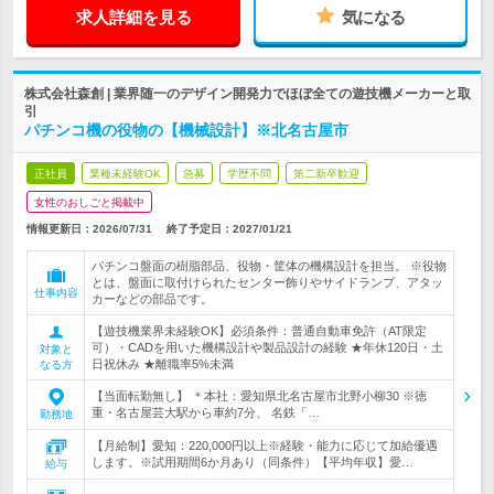
求人詳細を見る
気になる
株式会社森創 | 業界随一のデザイン開発力でほぼ全ての遊技機メーカーと取
引
パチンコ機の役物の【機械設計】※北名古屋市
正社員
業種未経験OK
急募
学歴不問
第二新卒歓迎
女性のおしごと掲載中
情報更新日：2026/07/31
終了予定日：
2027/01/21
パチンコ盤面の樹脂部品、役物・筐体の機構設計を担当。 ※役物
とは、盤面に取付けられたセンター飾りやサイドランプ、アタッ
仕事内容
カーなどの部品です。
【遊技機業界未経験OK】必須条件：普通自動車免許（AT限定
可）・CADを用いた機構設計や製品設計の経験 ★年休120日・土
対象と
日祝休み ★離職率5%未満
なる方
【当面転勤無し】 ＊本社：愛知県北名古屋市北野小柳30 ※徳
重・名古屋芸大駅から車約7分、 名鉄「…
勤務地
【月給制】愛知：220,000円以上※経験・能力に応じて加給優遇
します。※試用期間6か月あり（同条件）【平均年収】愛…
給与