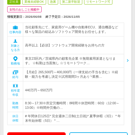
正社員
業種未経験OK
急募
第二新卒歓迎
リモートワーク可
女性のおしごと掲載中
情報更新日：2026/06/08
終了予定日：
2026/11/05
当社顧客先にて、家庭用ゲーム機や自動車ECU、通信機器など
様々な製品の組込みソフトウェア開発をお任せします。
仕事内容
高卒以上【必須】ソフトウェア開発経験をお持ちの方
対象と
なる方
東京23区内／茨城県内の顧客先企業 ※無期雇用派遣となりま
す。 ☆転勤は当面無し ☆リモートワーク…
勤務地
【月給】265,500円～400,000円（一律支給の手当を含む）※経
験・能力を考慮し決定※試用期間3ヶ月あり└業務…
給与
440万円～650万円
初年度
年収
8:30～17:30※所定労働時間：8時間※休憩時間：60分（12:00～
勤務
時間
13:00）※時間外労働の…
# 年間休日125日* 完全週休二日制(土日祝)* 夏季休暇（3日） * 年
休日
休暇
末年始休暇（5日） * …