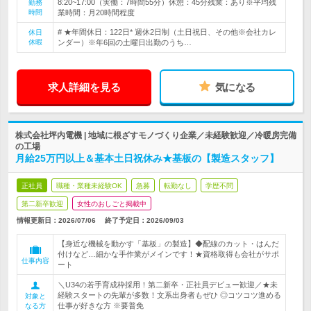
8:20~17:00（実働：7時間55分）休憩：45分残業：あり※平均残
勤務
時間
業時間：月20時間程度
# ★年間休日：122日* 週休2日制（土日祝日、その他※会社カレ
休日
休暇
ンダー）※年6回の土曜日出勤のうち…
求人詳細を見る
気になる
株式会社坪内電機 | 地域に根ざすモノづくり企業／未経験歓迎／冷暖房完備
の工場
月給25万円以上＆基本土日祝休み★基板の【製造スタッフ】
正社員
職種・業種未経験OK
急募
転勤なし
学歴不問
第二新卒歓迎
女性のおしごと掲載中
情報更新日：2026/07/06
終了予定日：
2026/09/03
【身近な機械を動かす「基板」の製造】◆配線のカット・はんだ
付けなど…細かな手作業がメインです！★資格取得も会社がサポ
仕事内容
ート
＼U34の若手育成枠採用！第二新卒・正社員デビュー歓迎／★未
経験スタートの先輩が多数！文系出身者もぜひ ◎コツコツ進める
対象と
仕事が好きな方 ※要普免
なる方