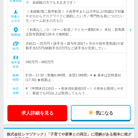
仕事内容
で、未経験の方でも大丈夫です！
《 未経験/第二新卒歓迎 》※高専卒または大卒以上/35歳以下対象
※ゼロからデスクワークに挑戦したい方／専門性を身につけたい
対象と
方／ゲーム好きの方も◎
なる方
《 転勤なし／U・Iターン歓迎／マイカー通勤OK 》 本社：群馬県
太田市西新町135-8 ※無料駐…
勤務地
月給21～25万円＋諸手当＋賞与年3回(7ヶ月分※前年度実績)※皆
勤手当5万円/精勤手当3万円など諸手当が充実してい…
給与
390万円～480万円
初年度
年収
8:30～17:30（実働8.0時間、休憩1.0時間）# ★ 基本は定時退社
勤務
時間
(17:30) ★残業は…
# 《年間休日116日～＋有休消化最低5日～》※有休も取得しやす
休日
休暇
く、最低でも5日以上は取得してもらう…
求人詳細を見る
気になる
株式会社シマヅテック | 「子育てや家事との両立」に理解がある熊本に根ざ