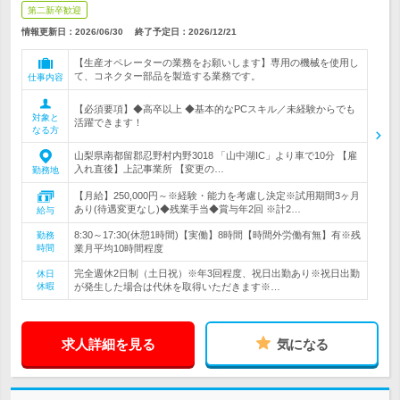
第二新卒歓迎
情報更新日：2026/06/30
終了予定日：
2026/12/21
【生産オペレーターの業務をお願いします】専用の機械を使用し
て、コネクター部品を製造する業務です。
仕事内容
【必須要項】◆高卒以上 ◆基本的なPCスキル／未経験からでも
対象と
活躍できます！
なる方
山梨県南都留郡忍野村内野3018 「山中湖IC」より車で10分 【雇
入れ直後】上記事業所 【変更の…
勤務地
【月給】250,000円～※経験・能力を考慮し決定※試用期間3ヶ月
あり(待遇変更なし)◆残業手当◆賞与年2回 ※計2…
給与
8:30～17:30(休憩1時間)【実働】8時間【時間外労働有無】有※残
勤務
時間
業月平均10時間程度
完全週休2日制（土日祝）※年3回程度、祝日出勤あり※祝日出勤
休日
休暇
が発生した場合は代休を取得いただきます※…
求人詳細を見る
気になる