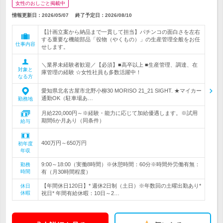
女性のおしごと掲載中
情報更新日：2026/05/07
終了予定日：
2026/08/10
【計画立案から納品まで一貫して担当】パチンコの面白さを左右
する重要な機能部品「役物（やくもの）」の生産管理全般をお任
仕事内容
せします。
＼業界未経験者歓迎／【必須】■高卒以上 ■生産管理、調達、在
対象と
庫管理の経験 ☆女性社員も多数活躍中！
なる方
愛知県北名古屋市北野小柳30 MORISO 21_21 SIGHT. ★マイカー
通勤OK（駐車場あ…
勤務地
月給220,000円～※経験・能力に応じて加給優遇します。※試用
期間6か月あり（同条件）
給与
400万円～650万円
初年度
年収
9:00～18:00（実働8時間）※休憩時間：60分※時間外労働有無：
勤務
時間
有（月30時間程度）
【年間休日120日】* 週休2日制（土日）※年数回の土曜出勤あり*
休日
休暇
祝日* 年間有給休暇：10日～2…