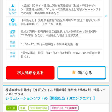
《必須》ECサイト運営に関わる実務経験《歓迎》WEBデザイ
ン・広告運用経験／ECサイトの新規立ち上げ経験／Adobeソフト
対象と
での画像・動画編集スキルなど
なる方
【転勤なし】 愛知県名古屋市西区牛島町5-21 富士工名駅ビル ※
自転車通勤OK！ ※マイカー通勤…
勤務地
月給24万円～50万円※固定残業代（月／20時間分：28,500円～
62,500円）を含む。※超過した場合は追加支給…
給与
勤務
8：30～17：30（休憩70分）※時間外労働：有
時間
* 週休2日制（日曜、第1・第3・第5土曜）※第2・第4土曜は出勤
休日
休暇
日です。
求人詳細を見る
気になる
株式会社安川電機 | 【東証プライム上場企業】海外売上比率7割！世界シェ
アTOPクラス
シミュレーションソフトの【開発担当（UIエンジニア）】
正社員
急募
完全週休2日制
女性のおしごと掲載中