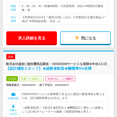
9：00～18：00（実働8時間）※休憩時間：60分※時間外労働有
勤務
時間
無：有
【年間休日121日】* 週休2日制（土日）※年数回の土曜出勤あり*
休日
休暇
祝日* 年間有給休暇：10日～2…
求人詳細を見る
気になる
新着
株式会社森創 | 遊技機部品製造・OEM/ODMサービスを展開★年休121日
【設計補助スタッフ】★経験者歓迎★離職率5%未満
正社員
急募
転勤なし
女性のおしごと掲載中
情報更新日：2026/05/07
終了予定日：
2026/09/17
OEM/ODMサービスの新事業で生まれた製品の量産体制を整える
ため、設計補助業務をお任せします。
仕事内容
＼経験者歓迎／【必須】■高卒以上 ■機構設計に携わった経験も
対象と
しくはCADオペレーターの経験 ☆段階別研修も導入！
なる方