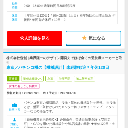
勤務
9:00～18:00※残業時間月30時間程度
時間
【年間休日120日】* 週休2日制（土日）※年数回の土曜出勤あり*
休日
休暇
祝日* 年間有給休暇：10日～2…
求人詳細を見る
気になる
株式会社森創 | 業界随一のデザイン開発力でほぼ全ての遊技機メーカーと取
引
東京／パチンコ機の【機械設計】未経験歓迎＊年休120日
正社員
業種未経験OK
急募
学歴不問
第二新卒歓迎
女性のおしごと掲載中
情報更新日：2026/07/28
終了予定日：
2027/01/18
パチンコ盤面の樹脂部品、役物・筐体の機構設計を担当。 ※役物
とは、盤面に取付けられたセンター飾りやサイドランプ、アタッ
仕事内容
カーなどの部品です。
【遊技機業界未経験OK】必須条件：普通自動車免許（AT限定
可）・CADを用いた機構設計や製品設計の経験 ★年休120日・土
対象と
日祝休み ★離職率5%未満