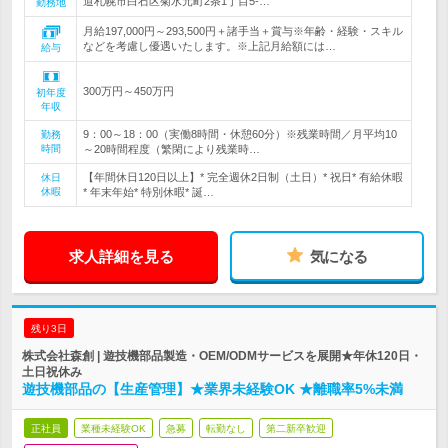
道札幌市白石区菊水元町2条1丁目5-…
勤務地
月給197,000円～293,500円＋諸手当＋賞与※年齢・経験・スキル
などを考慮し優遇いたします。※上記月給額には…
給与
300万円～450万円
初年度
年収
9：00～18：00（実働8時間・休憩60分）※残業時間／月平均10
勤務
時間
～20時間程度（繁閑により残業時…
【年間休日120日以上】* 完全週休2日制（土日）* 祝日* 有給休暇
休日
休暇
* 年末年始* 特別休暇* 誕…
求人詳細を見る
気になる
残り3日
株式会社森創 | 遊技機部品製造・OEM/ODMサービスを展開★年休120日・
土日祝休み
遊技機部品の【生産管理】★業界未経験OK ★離職率5%未満
正社員
業種未経験OK
急募
転勤なし
第二新卒歓迎