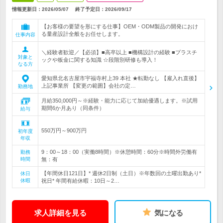
情報更新日：2026/05/07
終了予定日：
2026/09/17
【お客様の要望を形にする仕事】OEM・ODM製品の開発におけ
る量産設計全般をお任せします。
仕事内容
＼経験者歓迎／【必須】■高卒以上 ■機構設計の経験 ■プラスチ
対象と
ックや板金に関する知識 ☆段階別研修も導入！
なる方
愛知県北名古屋市宇福寺村上39 本社 ★転勤なし 【雇入れ直後】
上記事業所 【変更の範囲】会社の定…
勤務地
月給350,000円～※経験・能力に応じて加給優遇します。※試用
期間6か月あり（同条件）
給与
550万円～900万円
初年度
年収
9：00～18：00（実働8時間）※休憩時間：60分※時間外労働有
勤務
時間
無：有
【年間休日121日】* 週休2日制（土日）※年数回の土曜出勤あり*
休日
休暇
祝日* 年間有給休暇：10日～2…
求人詳細を見る
気になる