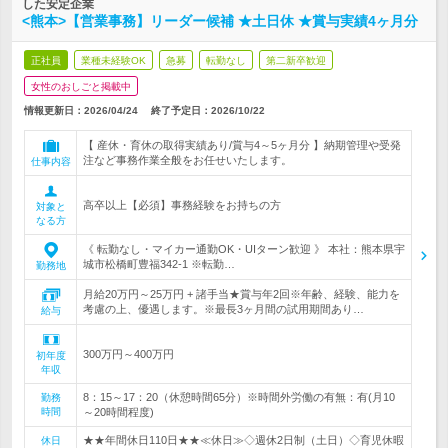
した安定企業
<熊本>【営業事務】リーダー候補 ★土日休 ★賞与実績4ヶ月分
正社員
業種未経験OK
急募
転勤なし
第二新卒歓迎
女性のおしごと掲載中
情報更新日：2026/04/24
終了予定日：
2026/10/22
【 産休・育休の取得実績あり/賞与4～5ヶ月分 】納期管理や受発
注など事務作業全般をお任せいたします。
仕事内容
高卒以上【必須】事務経験をお持ちの方
対象と
なる方
《 転勤なし・マイカー通勤OK・UIターン歓迎 》 本社：熊本県宇
城市松橋町豊福342-1 ※転勤…
勤務地
月給20万円～25万円 + 諸手当★賞与年2回※年齢、経験、能力を
考慮の上、優遇します。※最長3ヶ月間の試用期間あり…
給与
300万円～400万円
初年度
年収
8：15～17：20（休憩時間65分）※時間外労働の有無：有(月10
勤務
時間
～20時間程度)
★★年間休日110日★★≪休日≫◇週休2日制（土日）◇育児休暇
休日