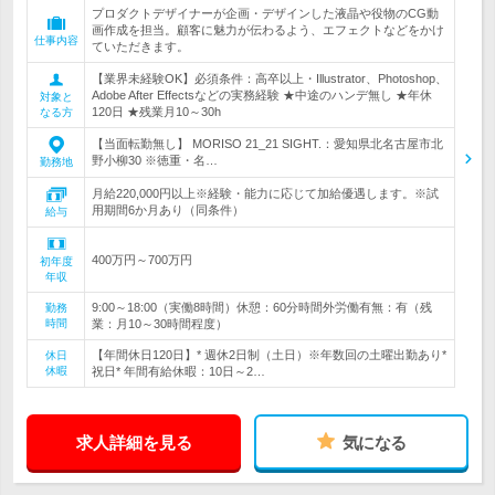
プロダクトデザイナーが企画・デザインした液晶や役物のCG動
画作成を担当。顧客に魅力が伝わるよう、エフェクトなどをかけ
仕事内容
ていただきます。
【業界未経験OK】必須条件：高卒以上・Illustrator、Photoshop、
Adobe After Effectsなどの実務経験 ★中途のハンデ無し ★年休
対象と
120日 ★残業月10～30h
なる方
【当面転勤無し】 MORISO 21_21 SIGHT.：愛知県北名古屋市北
野小柳30 ※徳重・名…
勤務地
月給220,000円以上※経験・能力に応じて加給優遇します。※試
用期間6か月あり（同条件）
給与
400万円～700万円
初年度
年収
9:00～18:00（実働8時間）休憩：60分時間外労働有無：有（残
勤務
時間
業：月10～30時間程度）
【年間休日120日】* 週休2日制（土日）※年数回の土曜出勤あり*
休日
休暇
祝日* 年間有給休暇：10日～2…
求人詳細を見る
気になる