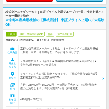
株式会社ニチギワールド | 東証プライム上場グループの一員。技術支援とメ
ーカー機能を融合
≪京都≫産業用機械の【機械設計】 東証プライム上場G／未経験
OK
正社員
職種・業種未経験OK
急募
第二新卒歓迎
情報更新日：2026/03/24
終了予定日：
2026/09/21
京都の包装機器メーカーに常駐し、オーダーメイドの産業用機械
（梱包・組立・印刷機など）の設計を担当します。
仕事内容
＜未経験歓迎！＞《必須》■ 機械図面の製図経験★年休122日★
対象と
賞与年2回★UIターン支援充実
なる方
クライアント先に常駐勤務となります。 【株式会社京都製作所】
京都府京都市伏見区淀美豆町377-1…
勤務地
月給：250,000円~350,000円（一律固定手当含む）※経験能力考
慮の上決定します。※試用期間3ヶ月（待遇変更…
給与
419万円～587万円
初年度
年収