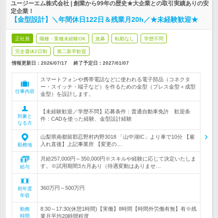
ユージーエム株式会社 | 創業から99年の歴史★大企業との取引実績ありの安
定企業！
【金型設計】＼年間休日122日＆残業月20h／★未経験歓迎★
正社員
職種・業種未経験OK
急募
転勤なし
学歴不問
完全週休2日制
第二新卒歓迎
情報更新日：2026/07/17
終了予定日：
2027/01/07
スマートフォンや携帯電話などに使われる電子部品（コネクタ
ー・スイッチ・端子など）を作るための金型（プレス金型＋成型
仕事内容
金型）を設計します。
【未経験歓迎／学歴不問】応募条件：普通自動車免許 歓迎条
対象と
件：CADを使った経験、金型設計経験
なる方
山梨県南都留郡忍野村内野3018 「山中湖IC」より車で10分 【雇
入れ直後】上記事業所 【変更の…
勤務地
月給257,000円～350,000円※スキルや経験に応じて決定いたしま
す。※試用期間3カ月あり（待遇変動はありませ…
給与
360万円～500万円
初年度
年収
8:30～17:30(休憩1時間)【実働】8時間【時間外労働有無】有※残
勤務
時間
業月平均20時間程度