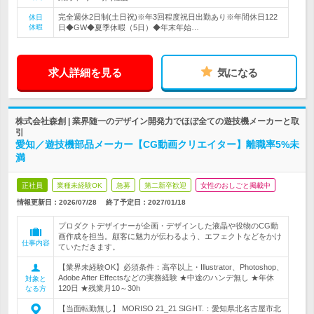
完全週休2日制(土日祝)※年3回程度祝日出勤あり※年間休日122
休日
休暇
日◆GW◆夏季休暇（5日）◆年末年始…
求人詳細を見る
気になる
株式会社森創 | 業界随一のデザイン開発力でほぼ全ての遊技機メーカーと取
引
愛知／遊技機部品メーカー【CG動画クリエイター】離職率5%未
満
正社員
業種未経験OK
急募
第二新卒歓迎
女性のおしごと掲載中
情報更新日：2026/07/28
終了予定日：
2027/01/18
プロダクトデザイナーが企画・デザインした液晶や役物のCG動
画作成を担当。顧客に魅力が伝わるよう、エフェクトなどをかけ
仕事内容
ていただきます。
【業界未経験OK】必須条件：高卒以上・Illustrator、Photoshop、
Adobe After Effectsなどの実務経験 ★中途のハンデ無し ★年休
対象と
120日 ★残業月10～30h
なる方
【当面転勤無し】 MORISO 21_21 SIGHT.：愛知県北名古屋市北