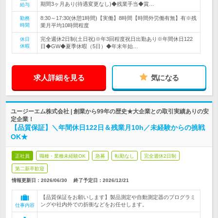
期間3ヶ月あり(待遇変更なし)◆残業手当◆賞…
給与
8:30～17:30(休憩1時間)【実働】8時間【時間外労働有無】有※残
勤務
時間
業月平均10時間程度
完全週休2日制(土日祝)※年3回程度祝日出勤あり※年間休日122
休日
休暇
日◆GW◆夏季休暇（5日）◆年末年始…
求人詳細を見る
気になる
ユージーエム株式会社 | 創業から99年の歴史★大企業との取引実績ありの安
定企業！
【品質保証】＼年間休日122日＆残業月10h／未経験からの挑戦
OK★
正社員
職種・業種未経験OK
急募
転勤なし
完全週休2日制
第二新卒歓迎
情報更新日：2026/06/30
終了予定日：
2026/12/21
【品質保証をお願いします】製品測定や自動測定器のプログラミ
ングや社内外での折衝などをお任せします。
仕事内容