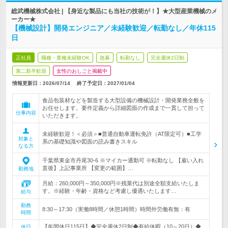
総武機械株式会社 | 【身近な製品にも当社の技術が！】★大型産業機械のメ
ーカー★
【機械設計】開発エンジニア／未経験歓迎／転勤なし／年休115
日
正社員
職種・業種未経験OK
急募
転勤なし
完全週休2日制
第二新卒歓迎
女性のおしごと掲載中
情報更新日：2026/07/14
終了予定日：
2027/01/04
食品包装材などを製造する大型設備の機械設計・開発業務全般を
お任せします。要件定義から詳細図面の作成まで一貫して担って
仕事内容
いただきます。
未経験歓迎！＜必須＞■普通自動車運転免許（AT限定可）■工学
対象と
系の基礎知識や図面の読み書きスキル
なる方
千葉県東金市丹尾30-6 ※マイカー通勤可 ※転勤なし 【雇い入れ
直後】上記事業所 【変更の範囲】…
勤務地
月給：260,000円～350,000円※残業代は別途全額支給いたしま
す。※経験・年齢・資格など考慮し優遇いたします…
給与
勤務
8:30～17:30（実働8時間／休憩1時間）時間外労働有無：有
時間
【年間休日115日】◆完全週休2日制◆有給休暇（10～20日）◆
休日