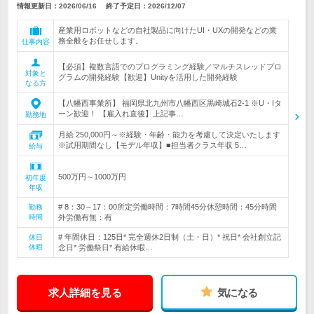
情報更新日：2026/06/16
終了予定日：
2026/12/07
産業用ロボットなどの自社製品に向けたUI・UXの開発などの業
務全般をお任せします。
仕事内容
【必須】複数言語でのプログラミング経験／マルチスレッドプロ
対象と
グラムの開発経験【歓迎】Unityを活用した開発経験
なる方
【八幡西事業所】 福岡県北九州市八幡西区黒崎城石2-1 ※U・Iタ
ーン歓迎！ 【雇入れ直後】上記事…
勤務地
月給 250,000円～※経験・年齢・能力を考慮して決定いたします
※試用期間なし【モデル年収】■担当者クラス年収 5…
給与
500万円～1000万円
初年度
年収
# 8：30～17：00所定労働時間：7時間45分休憩時間：45分時間
勤務
時間
外労働有無：有
# 年間休日：125日* 完全週休2日制（土・日）* 祝日* 会社創立記
休日
休暇
念日* 労働祭日* 有給休暇…
求人詳細を見る
気になる