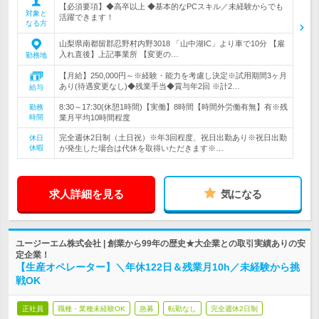
【必須要項】◆高卒以上 ◆基本的なPCスキル／未経験からでも
対象と
活躍できます！
なる方
山梨県南都留郡忍野村内野3018 「山中湖IC」より車で10分 【雇
入れ直後】上記事業所 【変更の…
勤務地
【月給】250,000円～※経験・能力を考慮し決定※試用期間3ヶ月
あり(待遇変更なし)◆残業手当◆賞与年2回 ※計2…
給与
8:30～17:30(休憩1時間)【実働】8時間【時間外労働有無】有※残
勤務
時間
業月平均10時間程度
完全週休2日制（土日祝）※年3回程度、祝日出勤あり※祝日出勤
休日
休暇
が発生した場合は代休を取得いただきます※…
求人詳細を見る
気になる
ユージーエム株式会社 | 創業から99年の歴史★大企業との取引実績ありの安
定企業！
【生産オペレーター】＼年休122日＆残業月10h／未経験から挑
戦OK
正社員
職種・業種未経験OK
急募
転勤なし
完全週休2日制