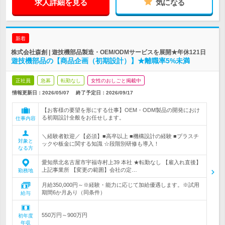
求人詳細を見る
気になる
新着
株式会社森創 | 遊技機部品製造・OEM/ODMサービスを展開★年休121日
遊技機部品の【商品企画（初期設計）】★離職率5%未満
正社員
急募
転勤なし
女性のおしごと掲載中
情報更新日：2026/05/07
終了予定日：
2026/09/17
【お客様の要望を形にする仕事】OEM・ODM製品の開発におけ
る初期設計全般をお任せします。
仕事内容
＼経験者歓迎／【必須】■高卒以上 ■機構設計の経験 ■プラスチ
対象と
ックや板金に関する知識 ☆段階別研修も導入！
なる方
愛知県北名古屋市宇福寺村上39 本社 ★転勤なし 【雇入れ直後】
上記事業所 【変更の範囲】会社の定…
勤務地
月給350,000円～※経験・能力に応じて加給優遇します。※試用
期間6か月あり（同条件）
給与
550万円～900万円
初年度
年収