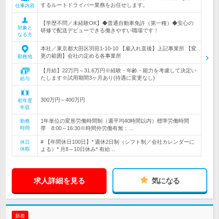
するルートドライバー業務をお任せします。
仕事内容
【学歴不問／未経験OK】◆普通自動車免許（第一種）◆安心の
対象と
研修で配送デビューできる働きやすい職場です！
なる方
本社／東京都大田区羽田1-10-10 【雇入れ直後】上記事業所 【変
更の範囲】会社の定める各事業所
勤務地
【月給】22万円～31.6万円※経験・年齢・能力を考慮して決定い
たします※試用期間3ヶ月あり(待遇に変更なし)
給与
300万円～400万円
初年度
年収
1年単位の変形労働時間制（週平均40時間以内）標準労働時間
勤務
時間
帯 8:00～16:30※時間外労働有無：…
# 【年間休日100日】* 週休2日制（シフト制／会社カレンダーに
休日
休暇
よる）* 月8～10日休み* 有給…
求人詳細を見る
気になる
新着