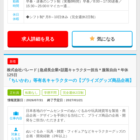
早番・遅番のシフト制（実働8時間）早番／8:00～17:00遅番／
勤務
時間
15:30～25:00※マイカー通…
休日
◆シフト制* 月8～10日休み（完全週休2日制）
休暇
求人詳細を見る
気になる
新着
株式会社パレード | 急成長企業×話題キャラクター担当＊服装自由＊年休
125日
「ちいかわ」等有名キャラクターの【プライズグッズ商品企画】
正社員
転勤なし
学歴不問
完全週休2日制
情報更新日：2026/07/31
終了予定日：
2027/01/21
日本各地のゲームセンターのぬいぐるみや玩具雑貨等を製造・商
品企画・デザインを手掛ける当社にて、プライズ商品の企画・開
仕事内容
発をご担当いただきます。
ぬいぐるみ・玩具・雑貨・フィギュアなどキャラクターグッズの
対象と
企画・開発経験（2年以上）
なる方