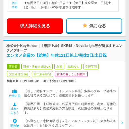
★年間休日124日＋有給5日以上★【休日】完全週休二日制(土、
休日
休暇
日)、祝日【休暇】GW休暇夏季休暇年末…
求人詳細を見る
気になる
株式会社KeyHolder | 【東証上場】SKE48・Novelbright等が所属するエン
タメグループ
エンタメ企業の【総務】年休121日以上/完休2日/土日祝
正社員
職種・業種未経験OK
急募
転勤なし
学歴不問
完全週休2日制
第二新卒歓迎
女性のおしごと掲載中
情報更新日：2026/05/01
終了予定日：
2026/10/05
【新しい総合エンターテインメント事業】多数のグループ会社の
親会社である当社にて、総務業務をお任せします！
仕事内容
【学歴不問・未経験歓迎・残業月平均15時間程度・産休、育休取
得実績あり】総務未経験の方も歓迎！意欲重視の採用となりま
対象と
す。
なる方
【転勤なし／恵比寿駅 徒歩7分／フルフレックス制】 東京都渋谷
区広尾一丁目1番39号 恵比寿プラ…
勤務地