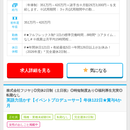
〈年俸制〉351万円～420万円＋諸手当※月額29万3,000円～を支
給します。※試用期間： 3ヶ月(試用期間中の勤…
給与
351万円～420万円
初年度
年収
# ■フルフレックス制* 1日の標準労働時間…8時間* コアタイム…
勤務
時間
なし# ※残業は月平均15時間程…
# ■年間休日121日＋有給最低5日⇒年間126日以上がお休み！
休日
休暇
（2026年度）* 完全週休2日制…
求人詳細を見る
気になる
株式会社フジヤ | ◎完休2日制（土日祝）◎時短制度あり◎福利厚生充実◎
転勤なし
英語力活かす【イベントプロデューサー】年休122日★賞与4か
月
正社員
職種・業種未経験OK
転勤なし
完全週休2日制
女性のおしごと掲載中