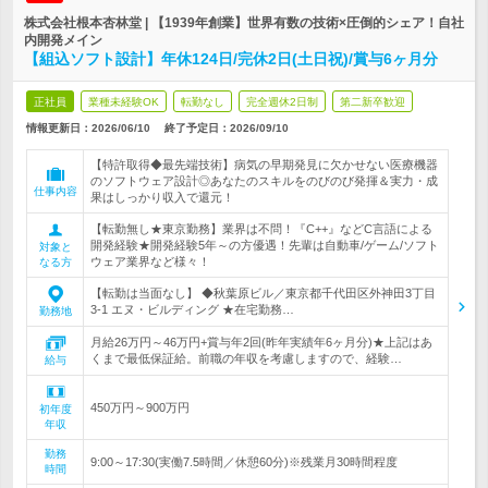
株式会社根本杏林堂 | 【1939年創業】世界有数の技術×圧倒的シェア！自社
内開発メイン
【組込ソフト設計】年休124日/完休2日(土日祝)/賞与6ヶ月分
正社員
業種未経験OK
転勤なし
完全週休2日制
第二新卒歓迎
情報更新日：2026/06/10
終了予定日：
2026/09/10
【特許取得◆最先端技術】病気の早期発見に欠かせない医療機器
のソフトウェア設計◎あなたのスキルをのびのび発揮＆実力・成
仕事内容
果はしっかり収入で還元！
【転勤無し★東京勤務】業界は不問！『C++』などC言語による
開発経験★開発経験5年～の方優遇！先輩は自動車/ゲーム/ソフト
対象と
ウェア業界など様々！
なる方
【転勤は当面なし】 ◆秋葉原ビル／東京都千代田区外神田3丁目
3-1 エヌ・ビルディング ★在宅勤務…
勤務地
月給26万円～46万円+賞与年2回(昨年実績年6ヶ月分)★上記はあ
くまで最低保証給。前職の年収を考慮しますので、経験…
給与
450万円～900万円
初年度
年収
勤務
9:00～17:30(実働7.5時間／休憩60分)※残業月30時間程度
時間