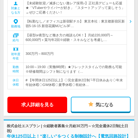
【未経験歓迎／滅多にない激レア採用♪】正社員デビューも応援
★「VTuberやライバーが好き」「スタートアップって楽しそう」
対象と
→ぜひご応募ください！
なる方
【転勤なし／オフィスは新宿駅チカ】 東京本社：東京都新宿区新
宿5-16-15 新宿花園MJビル3F…
勤務地
【昼型or夜型など働き方の相談もOK！】月給220,000円～
600,000円＋賞与年2回※経験・スキルなどを考慮し…
給与
300万円～800万円
初年度
年収
10:00～19:00（実働8時間）★フレックスタイムでの勤務も可能
勤務
時間
※研修期間はシフト制になります（…
# 【年間休日125日以上】◇完全週休2日制└平日休みあり◇年末
休日
休暇
年始休暇◇GW休暇◇夏季休暇◇有給休…
求人詳細を見る
気になる
株式会社エスプラン | ☆経験者募集☆月給30万円～☆完全週休2日制(土日
祝)
年休125日以上！“楽しい”をつくる制御設計へ【電気回路設計】