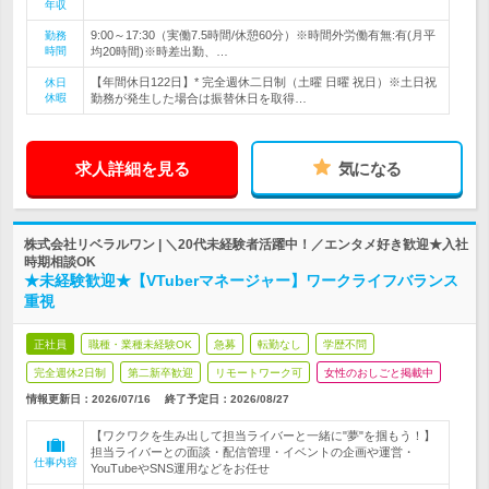
年収
9:00～17:30（実働7.5時間/休憩60分）※時間外労働有無:有(月平
勤務
時間
均20時間)※時差出勤、…
【年間休日122日】* 完全週休二日制（土曜 日曜 祝日）※土日祝
休日
休暇
勤務が発生した場合は振替休日を取得…
求人詳細を見る
気になる
株式会社リベラルワン | ＼20代未経験者活躍中！／エンタメ好き歓迎★入社
時期相談OK
★未経験歓迎★【VTuberマネージャー】ワークライフバランス
重視
正社員
職種・業種未経験OK
急募
転勤なし
学歴不問
完全週休2日制
第二新卒歓迎
リモートワーク可
女性のおしごと掲載中
情報更新日：2026/07/16
終了予定日：
2026/08/27
【ワクワクを生み出して担当ライバーと一緒に"夢"を掴もう！】
担当ライバーとの面談・配信管理・イベントの企画や運営・
仕事内容
YouTubeやSNS運用などをお任せ