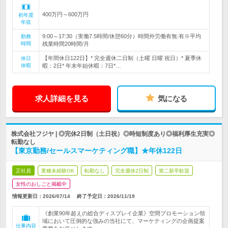
400万円～600万円
初年度
年収
9:00～17:30（実働7.5時間/休憩60分）時間外労働有無:有※平均
勤務
時間
残業時間20時間/月
【年間休日122日】* 完全週休二日制（土曜 日曜 祝日）* 夏季休
休日
休暇
暇：2日* 年末年始休暇：7日*…
求人詳細を見る
気になる
株式会社フジヤ | ◎完休2日制（土日祝）◎時短制度あり◎福利厚生充実◎
転勤なし
【東京勤務/セールスマーケティング職】★年休122日
正社員
業種未経験OK
転勤なし
完全週休2日制
第二新卒歓迎
女性のおしごと掲載中
情報更新日：2026/07/14
終了予定日：
2026/11/19
《創業90年超えの総合ディスプレイ企業》空間プロモーション領
域において圧倒的な強みの当社にて、マーケティングの企画提案
仕事内容