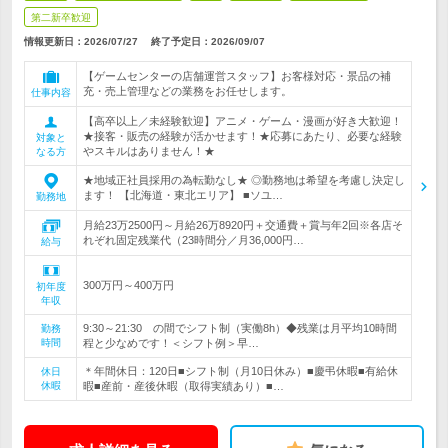
第二新卒歓迎
情報更新日：2026/07/27
終了予定日：
2026/09/07
【ゲームセンターの店舗運営スタッフ】お客様対応・景品の補
充・売上管理などの業務をお任せします。
仕事内容
【高卒以上／未経験歓迎】アニメ・ゲーム・漫画が好き大歓迎！
★接客・販売の経験が活かせます！★応募にあたり、必要な経験
対象と
やスキルはありません！★
なる方
★地域正社員採用の為転勤なし★ ◎勤務地は希望を考慮し決定し
ます！ 【北海道・東北エリア】 ■ソユ…
勤務地
月給23万2500円～月給26万8920円＋交通費＋賞与年2回※各店そ
れぞれ固定残業代（23時間分／月36,000円…
給与
300万円～400万円
初年度
年収
9:30～21:30 の間でシフト制（実働8h）◆残業は月平均10時間
勤務
時間
程と少なめです！＜シフト例＞早…
＊年間休日：120日■シフト制（月10日休み）■慶弔休暇■有給休
休日
休暇
暇■産前・産後休暇（取得実績あり）■…