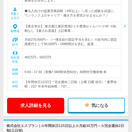
業務をお任せします。
◆法人向けの提案営業経験（3年以上）＼培った経験を武器に、
対象と
ワンランク上のキャリア・働き方を実現させませんか？／
なる方
【東京本社】 東京都江東区豊洲2-1-9 豊洲セイルパーク6F ※転
勤なし 【雇入れ直後】上記事業…
勤務地
月給270,000円～（一律支給の固定手当を含む）※給与内に固定
残業代として50,000円～/30時間分を含む。超過…
給与
450万円～550万円
初年度
年収
勤務
9:00～17:30（実働7.5時間/休憩60分）時間外労働有無:有
時間
【年間休日122日】* 完全週休二日制（土曜 日曜 祝日）* 夏季休
休日
休暇
暇：2日* 年末年始休暇：7日*…
求人詳細を見る
気になる
株式会社エスプラン | ☆年間休日125日以上☆月給30万円～☆完全週休2日
制(土日祝)