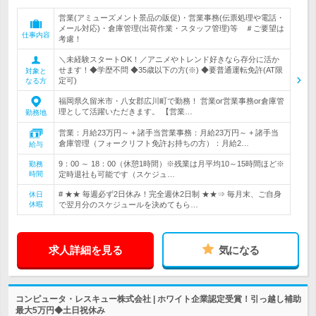
営業(アミューズメント景品の販促)・営業事務(伝票処理や電話・
メール対応)・倉庫管理(出荷作業・スタッフ管理)等 ＃ご要望は
仕事内容
考慮！
＼未経験スタートOK！／アニメやトレンド好きなら存分に活か
せます！◆学歴不問 ◆35歳以下の方(※) ◆要普通運転免許(AT限
対象と
定可)
なる方
福岡県久留米市・八女郡広川町で勤務！ 営業or営業事務or倉庫管
理として活躍いただきます。 【営業…
勤務地
営業：月給23万円～ + 諸手当営業事務：月給23万円～ + 諸手当
倉庫管理（フォークリフト免許お持ちの方）：月給2…
給与
9：00 ～ 18：00（休憩1時間）※残業は月平均10～15時間ほど※
勤務
時間
定時退社も可能です（スケジュ…
# ★★ 毎週必ず2日休み！完全週休2日制 ★★⇒ 毎月末、ご自身
休日
休暇
で翌月分のスケジュールを決めてもら…
求人詳細を見る
気になる
コンピュータ・レスキュー株式会社 | ホワイト企業認定受賞！引っ越し補助
最大5万円◆土日祝休み