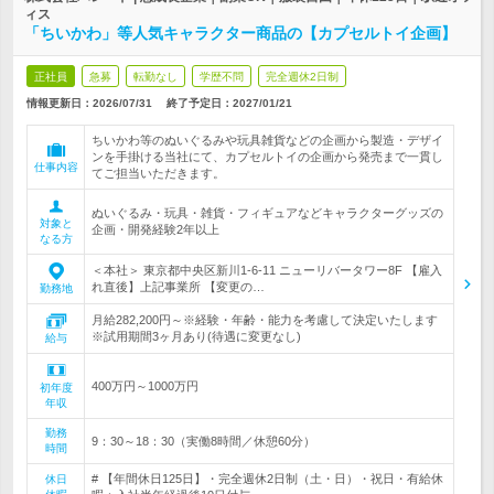
ィス
「ちいかわ」等人気キャラクター商品の【カプセルトイ企画】
正社員
急募
転勤なし
学歴不問
完全週休2日制
情報更新日：2026/07/31
終了予定日：
2027/01/21
ちいかわ等のぬいぐるみや玩具雑貨などの企画から製造・デザイ
ンを手掛ける当社にて、カプセルトイの企画から発売まで一貫し
仕事内容
てご担当いただきます。
ぬいぐるみ・玩具・雑貨・フィギュアなどキャラクターグッズの
対象と
企画・開発経験2年以上
なる方
＜本社＞ 東京都中央区新川1-6-11 ニューリバータワー8F 【雇入
れ直後】上記事業所 【変更の…
勤務地
月給282,200円～※経験・年齢・能力を考慮して決定いたします
※試用期間3ヶ月あり(待遇に変更なし)
給与
400万円～1000万円
初年度
年収
勤務
9：30～18：30（実働8時間／休憩60分）
時間
# 【年間休日125日】・完全週休2日制（土・日）・祝日・有給休
休日