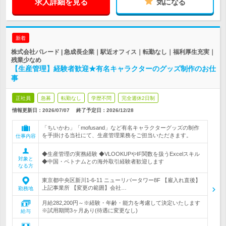
求人詳細を見る
気になる
新着
株式会社パレード | 急成長企業｜駅近オフィス｜転勤なし｜福利厚生充実｜
残業少なめ
【生産管理】経験者歓迎★有名キャラクターのグッズ制作のお仕
事
正社員
急募
転勤なし
学歴不問
完全週休2日制
情報更新日：2026/07/07
終了予定日：
2026/12/28
「ちいかわ」「mofusand」など有名キャラクターグッズの制作
を手掛ける当社にて、生産管理業務をご担当いただきます。
仕事内容
◆生産管理の実務経験 ◆VLOOKUPやIF関数を扱うExcelスキル
対象と
◆中国・ベトナムとの海外取引経験者歓迎します
なる方
東京都中央区新川1-6-11 ニューリバータワー8F 【雇入れ直後】
上記事業所 【変更の範囲】会社…
勤務地
月給282,200円～※経験・年齢・能力を考慮して決定いたします
※試用期間3ヶ月あり(待遇に変更なし)
給与