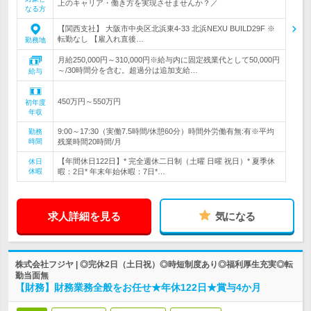
上のキャリア・働き方を実現させませんか？／
なる方
【関西支社】 大阪市中央区北浜東4-33 北浜NEXU BUILD29F ※
転勤なし 【雇入れ直後…
勤務地
月給250,000円～310,000円※給与内に固定残業代として50,000円
～/30時間分を含む。超過分は追加支給…
給与
450万円～550万円
初年度
年収
9:00～17:30（実働7.5時間/休憩60分）時間外労働有無:有※平均
勤務
時間
残業時間20時間/月
【年間休日122日】* 完全週休二日制（土曜 日曜 祝日）* 夏季休
休日
休暇
暇：2日* 年末年始休暇：7日*…
求人詳細を見る
気になる
株式会社フジヤ | ◎完休2日（土日祝）◎時短制度あり◎福利厚生充実◎転
勤当面無
【財務】財務業務全般をお任せ★年休122日★賞与4か月