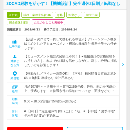
3DCAD経験を活かす！【機械設計】完全週休2日制／転勤なし
正社員
職種・業種未経験OK
急募
転勤なし
学歴不問
完全週休2日制
女性のおしごと掲載中
情報更新日：2026/06/23
終了予定日：
2026/08/24
【設計～試作まで一貫して携われる環境☆】クレーンゲーム機を
はじめとしたアミューズメント機器の機械設計業務全般をお任せ
仕事内容
します。
【ミューズメント機器の経験は不問！】■機械設計の実務経験を
お持ちの方｜これまでの経験を活かしながら、新しい分野に挑戦
対象と
したい方を歓迎します！
なる方
【転勤なし／マイカー通勤OK】 ［本社］ 福岡県春日市白水池3-
63 ※無料駐車場あり ※社用車あり
勤務地
月給30万円～＋各種手当＋賞与2回※年齢、経験、能力を考慮の
上、優遇します。※待遇条件の詳細については、面接などでご…
給与
勤務
9:00～18:00(実働7.35時間/休憩85分)
時間
# 【休日】* 完全週休2日制（土日）* 祝日# 【休暇】* 夏季休暇*
休日
休暇
年末年始* GW* 有給休…