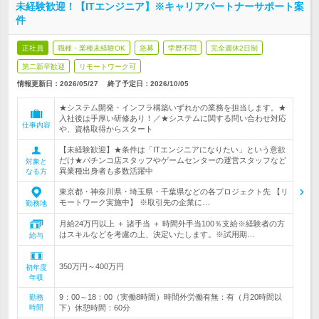
未経験歓迎！【ITエンジニア】※キャリアパートナーサポート案
件
正社員
職種・業種未経験OK
急募
学歴不問
完全週休2日制
第二新卒歓迎
リモートワーク可
情報更新日：2026/05/27
終了予定日：
2026/10/05
★システム開発・インフラ構築いずれかの業務を担当します。★
入社後は手厚い研修あり！／★システムに関する問い合わせ対応
仕事内容
や、資格取得からスタート
【未経験歓迎】★条件は「ITエンジニアになりたい」という意欲
だけ★パチンコ店スタッフやゲームセンターの運営スタッフなど
対象と
異業種出身者も多数活躍中
なる方
東京都・神奈川県・埼玉県・千葉県などの各プロジェクト先 【リ
モートワーク実施中】 ※取引先の企業に…
勤務地
月給24万円以上 ＋ 諸手当 ＋ 時間外手当100％支給※経験者の方
はスキルなどを考慮の上、決定いたします。※試用期…
給与
350万円～400万円
初年度
年収
9：00～18：00（実働8時間）時間外労働有無：有（月20時間以
勤務
時間
下）休憩時間：60分