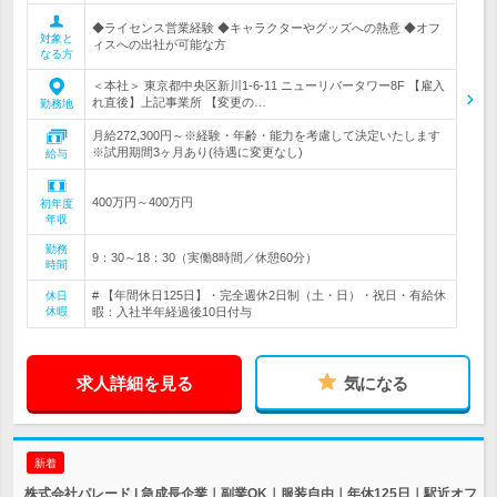
◆ライセンス営業経験 ◆キャラクターやグッズへの熱意 ◆オフ
対象と
ィスへの出社が可能な方
なる方
＜本社＞ 東京都中央区新川1-6-11 ニューリバータワー8F 【雇入
れ直後】上記事業所 【変更の…
勤務地
月給272,300円～※経験・年齢・能力を考慮して決定いたします
※試用期間3ヶ月あり(待遇に変更なし)
給与
400万円～400万円
初年度
年収
勤務
9：30～18：30（実働8時間／休憩60分）
時間
# 【年間休日125日】・完全週休2日制（土・日）・祝日・有給休
休日
休暇
暇：入社半年経過後10日付与
求人詳細を見る
気になる
新着
株式会社パレード | 急成長企業｜副業OK｜服装自由｜年休125日｜駅近オフ