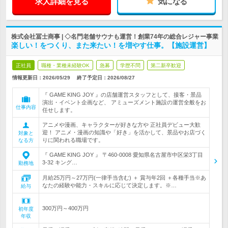
求人詳細を見る
気になる
株式会社冨士商事 | ◇名門老舗サウナも運営！創業74年の総合レジャー事業
楽しい！をつくり、また来たい！を増やす仕事。【施設運営】
正社員
職種・業種未経験OK
急募
学歴不問
第二新卒歓迎
情報更新日：2026/05/29
終了予定日：
2026/08/27
『 GAME KING JOY 』の店舗運営スタッフとして、接客・景品
演出・イベント企画など、 アミューズメント施設の運営全般をお
仕事内容
任せします。
アニメや漫画、キャラクターが好きな方や 正社員デビュー大歓
迎！ アニメ・漫画の知識や「好き」を活かして、景品やお店づく
対象と
りに関われる職場です。
なる方
『 GAME KING JOY 』 〒460-0008 愛知県名古屋市中区栄3丁目
3-32 キング…
勤務地
月給25万円～27万円(一律手当含む) ＋ 賞与年2回 ＋各種手当※あ
なたの経験や能力・スキルに応じて決定します。※…
給与
300万円～400万円
初年度
年収