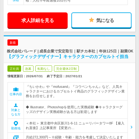
休暇
暇：入社半年経過後10日付与
求人詳細を見る
気になる
新着
株式会社パレード | 成長企業で安定取引｜駅チカ本社｜年休125日｜副業OK
【グラフィックデザイナー】キャラクターのカプセルトイ担当
正社員
急募
転勤なし
完全週休2日制
情報更新日：2026/07/31
終了予定日：
2027/01/21
『ちいかわ』や『mofusand』『コウペンちゃん』など、人気キ
ャラクターにおけるカプセルトイ商品のグラフィックデザイン業
仕事内容
務をお任せします。
◆ Illustrator、Photoshopを使用した実務経験 ◆キャラクターグ
対象と
ッズのデザイン実務経験がある方は歓迎します
なる方
＜本社＞ 東京都中央区新川1-6-11 ニューリバータワー8F 【雇入
れ直後】上記事業所 【変更の…
勤務地
月給272,300円～※経験・年齢・能力を考慮して決定いたします