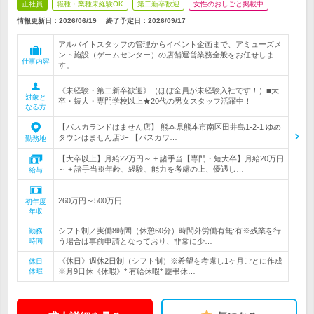
正社員
職種・業種未経験OK
第二新卒歓迎
女性のおしごと掲載中
情報更新日：2026/06/19
終了予定日：
2026/09/17
アルバイトスタッフの管理からイベント企画まで、アミューズメ
ント施設（ゲームセンター）の店舗運営業務全般をお任せしま
仕事内容
す。
《未経験・第二新卒歓迎》（ほぼ全員が未経験入社です！）■大
対象と
卒・短大・専門学校以上★20代の男女スタッフ活躍中！
なる方
【パスカランドはません店】 熊本県熊本市南区田井島1-2-1 ゆめ
タウンはません店3F 【パスカワ…
勤務地
【大卒以上】月給22万円～ + 諸手当【専門・短大卒】月給20万円
～ + 諸手当※年齢、経験、能力を考慮の上、優遇し…
給与
260万円～500万円
初年度
年収
シフト制／実働8時間（休憩60分）時間外労働有無:有※残業を行
勤務
時間
う場合は事前申請となっており、非常に少…
《休日》週休2日制（シフト制）※希望を考慮し1ヶ月ごとに作成
休日
休暇
※月9日休《休暇》* 有給休暇* 慶弔休…