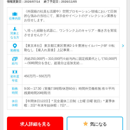
情報更新日：2026/07/14
終了予定日：
2026/11/05
《外国籍の社員も活躍中》空間プロモーション領域において圧倒
的な強みの当社にて、展示会やイベントのディレクション業務を
仕事内容
お任せします。
＼培った経験を武器に、ワンランク上のキャリア・働き方を実現
対象と
させませんか？／
なる方
【東京本社】 東京都江東区豊洲2-1-9 豊洲セイルパーク6F ※転
勤なし 【雇入れ直後】上記事業…
勤務地
月給250,000円～310,000円※給与内に固定残業代として50,000円
～/30時間分を含む。超過分は追加支給…
給与
450万円～550万円
初年度
年収
9:00～17:30（実働7.5時間/休憩60分）時間外労働有無:有※平均
勤務
時間
残業時間20時間/月
【年間休日122日】* 完全週休二日制（土曜 日曜 祝日）* 夏季休
休日
休暇
暇：2日* 年末年始休暇：7日*…
求人詳細を見る
気になる