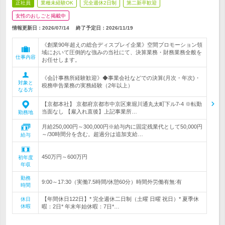
正社員
業種未経験OK
完全週休2日制
第二新卒歓迎
女性のおしごと掲載中
情報更新日：2026/07/14
終了予定日：
2026/11/19
《創業90年超えの総合ディスプレイ企業》空間プロモーション領
域において圧倒的な強みの当社にて、決算業務・財務業務全般を
仕事内容
お任せします。
《会計事務所経験歓迎》◆事業会社などでの決算(月次・年次)・
対象と
税務申告業務の実務経験（2年以上）
なる方
【京都本社】 京都府京都市中京区東堀川通丸太町下ル7-4 ※転勤
当面なし 【雇入れ直後】上記事業所…
勤務地
月給250,000円～300,000円※給与内に固定残業代として50,000円
～/30時間分を含む。超過分は追加支給…
給与
450万円～600万円
初年度
年収
勤務
9:00～17:30（実働7.5時間/休憩60分）時間外労働有無:有
時間
【年間休日122日】* 完全週休二日制（土曜 日曜 祝日）* 夏季休
休日
休暇
暇：2日* 年末年始休暇：7日*…