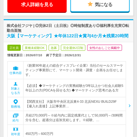
求人詳細を見る
気になる
株式会社フジヤ | ◎完休2日（土日祝）◎時短制度あり◎福利厚生充実◎転
勤当面無
大阪【マーケティング】★年休122日★賞与4か月★残業20時間
正社員
業種未経験OK
急募
完全週休2日制
女性のおしごと掲載中
情報更新日：2026/07/10
終了予定日：
2026/12/31
《創業90年超えの総合ディスプレイ企業》当社のセールスマーケ
ティング事業部にて、マーケット開発・調査・企画をお任せしま
仕事内容
す。
【必須】◆マーケティングの実務経験が3年以上かつ社会人経験5
対象と
年以上の方(PDCAを回せる方) ◆マーケティング思考のある方
なる方
【関西支社】 大阪市中央区北浜東4-33 北浜NEXU BUILD29F
【雇入れ直後】上記事業所…
勤務地
月給270,000円～※給与内に固定残業代として50,000円～/30時間
分を含む。超過分は追加支給します。※経験、…
給与
450万円～600万円
初年度