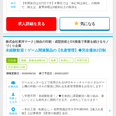
【年間休日は127日です】# 弊社では「休む時は休む」の精神
休日
休暇
で、例えば、夏季休暇は9連休以上の取得を…
求人詳細を見る
気になる
株式会社東洋マーク | 独自の印刷・成型技術とDX推進で革新を続けるモノ
づくり企業
未経験歓迎！ゲーム関連製品の【生産管理】◆完全週休2日制
正社員
職種・業種未経験OK
急募
転勤なし
学歴不問
完全週休2日制
情報更新日：2026/06/16
終了予定日：
2026/12/07
ゲームセンターなどで使用されるUFOキャッチャーやメダルゲー
ム機の外観パネルの製造に関わる生産管理業務をお任せします！
仕事内容
＼学歴不問・未経験歓迎！／◆主体的に課題解決へ取り組み、新
対象と
しいことにも前向きに挑戦できる方、お待ちしております！
なる方
＜本社工場・転勤なし＞ 長野県諏訪市大字中洲5465 【雇入れ直
後】上記事業所 【変更の範囲】会社…
勤務地