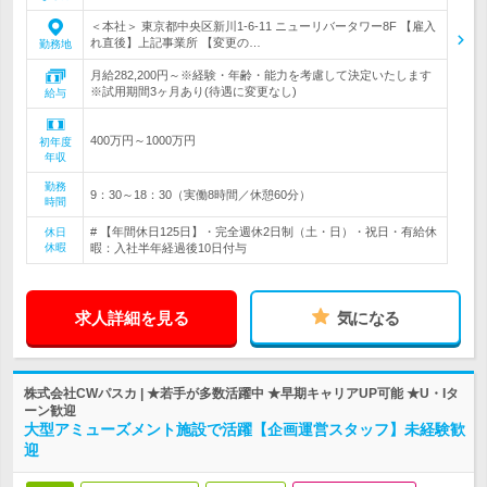
＜本社＞ 東京都中央区新川1-6-11 ニューリバータワー8F 【雇入
れ直後】上記事業所 【変更の…
勤務地
月給282,200円～※経験・年齢・能力を考慮して決定いたします
※試用期間3ヶ月あり(待遇に変更なし)
給与
400万円～1000万円
初年度
年収
勤務
9：30～18：30（実働8時間／休憩60分）
時間
# 【年間休日125日】・完全週休2日制（土・日）・祝日・有給休
休日
休暇
暇：入社半年経過後10日付与
求人詳細を見る
気になる
株式会社CWパスカ | ★若手が多数活躍中 ★早期キャリアUP可能 ★U・Iタ
ーン歓迎
大型アミューズメント施設で活躍【企画運営スタッフ】未経験歓
迎