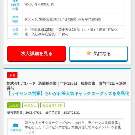
400万円～1000万円
初年度
年収
勤務
9:30～18:30※実働8時間／休憩60分※月平均20時間
時間
# 【年間休日125日】* 完全週休2日制（土・日）* 祝日* 有給休
休日
休暇
暇：入社半年経過後10日付与
求人詳細を見る
気になる
新着
株式会社パレード | 急成長企業｜年休125日｜服装自由｜賞与年2回＋決算
賞与
【ライセンス営業】ちいかわ等人気キャラクターグッズを商品化
正社員
転勤なし
完全週休2日制
情報更新日：2026/07/31
終了予定日：
2027/01/21
新たなキャラクターグッズ制作に向けた、ライセンス取得業務を
中心とした「ライセンス営業」業務お任せできるメンバーを募集
仕事内容
します。