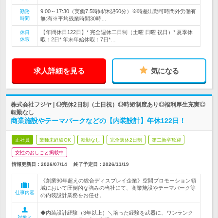
9:00～17:30（実働7.5時間/休憩60分）※時差出勤可時間外労働有
勤務
時間
無:有※平均残業時間30時…
【年間休日122日】* 完全週休二日制（土曜 日曜 祝日）* 夏季休
休日
休暇
暇：2日* 年末年始休暇：7日*…
求人詳細を見る
気になる
株式会社フジヤ | ◎完休2日制（土日祝）◎時短制度あり◎福利厚生充実◎
転勤なし
商業施設やテーマパークなどの【内装設計】年休122日！
正社員
業種未経験OK
転勤なし
完全週休2日制
第二新卒歓迎
女性のおしごと掲載中
情報更新日：2026/07/14
終了予定日：
2026/11/19
《創業90年超えの総合ディスプレイ企業》空間プロモーション領
域において圧倒的な強みの当社にて、商業施設やテーマパーク等
仕事内容
の内装設計業務をお任せ。
◆内装設計経験（3年以上）＼培った経験を武器に、ワンランク
対象と