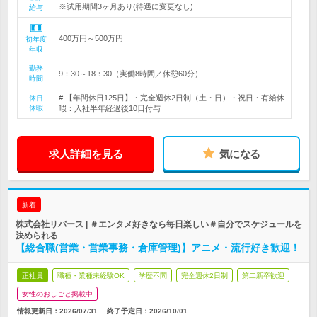
※試用期間3ヶ月あり(待遇に変更なし)
給与
400万円～500万円
初年度
年収
勤務
9：30～18：30（実働8時間／休憩60分）
時間
# 【年間休日125日】・完全週休2日制（土・日）・祝日・有給休
休日
休暇
暇：入社半年経過後10日付与
求人詳細を見る
気になる
新着
株式会社リバース | ＃エンタメ好きなら毎日楽しい＃自分でスケジュールを
決められる
【総合職(営業・営業事務・倉庫管理)】アニメ・流行好き歓迎！
正社員
職種・業種未経験OK
学歴不問
完全週休2日制
第二新卒歓迎
女性のおしごと掲載中
情報更新日：2026/07/31
終了予定日：
2026/10/01