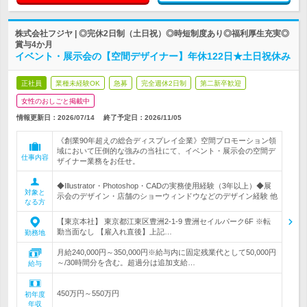
株式会社フジヤ | ◎完休2日制（土日祝）◎時短制度あり◎福利厚生充実◎
賞与4か月
イベント・展示会の【空間デザイナー】年休122日★土日祝休み
正社員
業種未経験OK
急募
完全週休2日制
第二新卒歓迎
女性のおしごと掲載中
情報更新日：2026/07/14
終了予定日：
2026/11/05
《創業90年超えの総合ディスプレイ企業》空間プロモーション領
域において圧倒的な強みの当社にて、イベント・展示会の空間デ
仕事内容
ザイナー業務をお任せ。
◆Illustrator・Photoshop・CADの実務使用経験（3年以上）◆展
対象と
示会のデザイン・店舗のショーウィンドウなどのデザイン経験 他
なる方
【東京本社】 東京都江東区豊洲2-1-9 豊洲セイルパーク6F ※転
勤当面なし 【雇入れ直後】上記…
勤務地
月給240,000円～350,000円※給与内に固定残業代として50,000円
～/30時間分を含む。超過分は追加支給…
給与
450万円～550万円
初年度
年収