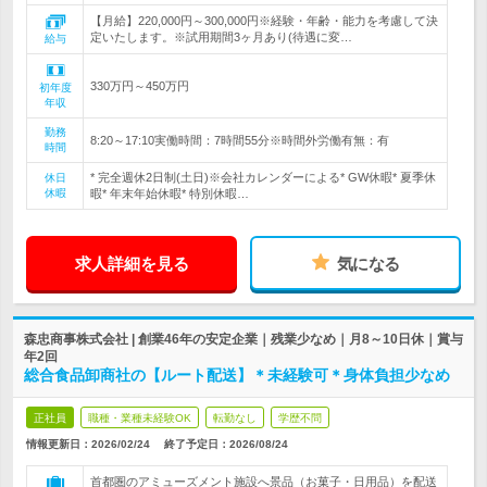
【月給】220,000円～300,000円※経験・年齢・能力を考慮して決
定いたします。※試用期間3ヶ月あり(待遇に変…
給与
330万円～450万円
初年度
年収
勤務
8:20～17:10実働時間：7時間55分※時間外労働有無：有
時間
* 完全週休2日制(土日)※会社カレンダーによる* GW休暇* 夏季休
休日
休暇
暇* 年末年始休暇* 特別休暇…
求人詳細を見る
気になる
森忠商事株式会社 | 創業46年の安定企業｜残業少なめ｜月8～10日休｜賞与
年2回
総合食品卸商社の【ルート配送】＊未経験可＊身体負担少なめ
正社員
職種・業種未経験OK
転勤なし
学歴不問
情報更新日：2026/02/24
終了予定日：
2026/08/24
首都圏のアミューズメント施設へ景品（お菓子・日用品）を配送