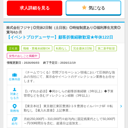
求人詳細を見る
気になる
株式会社フジヤ | ◎完休2日制（土日祝）◎時短制度あり◎福利厚生充実◎
賞与4か月
【イベントプロデューサー】顧客折衝経験歓迎★年休122日
正社員
職種・業種未経験OK
転勤なし
完全週休2日制
第二新卒歓迎
女性のおしごと掲載中
情報更新日：2026/06/03
終了予定日：
2026/11/19
《チームでつくる》空間プロモーション領域において圧倒的な強
みの当社にて、展示会やイベントのディレクション業務をお任せ
仕事内容
します。
【いずれか必須】◆何かしらの顧客折衝経験（3年以上）◆予算
対象と
管理などを含むディレクション経験（3年以上）
なる方
【東京本社】 東京都江東区豊洲2-1-9 豊洲セイルパーク6F ※転
勤なし 【雇入れ直後】上記事業…
勤務地
月給250,000円～310,000円※給与内に固定残業代として50,000円
～円/30時間分を含む。超過分は追加支…
給与