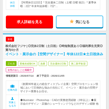
【年間休日122日】* 完全週休二日制（土曜 日曜 祝日）* 夏季休
休日
休暇
暇：2日* 年末年始休暇：7日*…
求人詳細を見る
気になる
新着
株式会社フジヤ | ◎完休2日制（土日祝）◎時短制度あり◎福利厚生充実◎
賞与4か月
イベント・展示会の【空間デザイナー】年休122日★土日祝休み
正社員
業種未経験OK
急募
完全週休2日制
第二新卒歓迎
女性のおしごと掲載中
情報更新日：2026/07/14
終了予定日：
2026/11/05
《創業90年超えの総合ディスプレイ企業》空間プロモーション領
域において圧倒的な強みの当社にて、イベント・展示会の空間デ
仕事内容
ザイナー業務をお任せ。
◆Illustrator・Photoshop・CADの実務使用経験（3年以上）◆展
対象と
示会のデザイン・店舗のショーウィンドウなどのデザイン経験 他
なる方