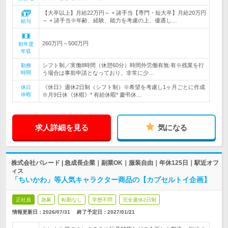
【大卒以上】月給22万円～ + 諸手当【専門・短大卒】月給20万円
～ + 諸手当※年齢、経験、能力を考慮の上、優遇し…
給与
260万円～500万円
初年度
年収
シフト制／実働8時間（休憩60分）時間外労働有無:有※残業を行
勤務
時間
う場合は事前申請となっており、非常に少…
《休日》週休2日制（シフト制）※希望を考慮し1ヶ月ごとに作成
休日
休暇
※月9日休《休暇》* 有給休暇* 慶弔休…
求人詳細を見る
気になる
株式会社パレード | 急成長企業｜副業OK｜服装自由｜年休125日｜駅近オフ
ィス
「ちいかわ」等人気キャラクター商品の【カプセルトイ企画】
正社員
急募
転勤なし
学歴不問
完全週休2日制
情報更新日：2026/07/31
終了予定日：
2027/01/21