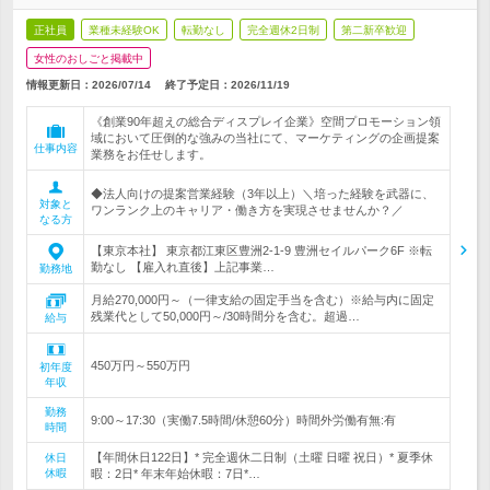
正社員
業種未経験OK
転勤なし
完全週休2日制
第二新卒歓迎
女性のおしごと掲載中
情報更新日：2026/07/14
終了予定日：
2026/11/19
《創業90年超えの総合ディスプレイ企業》空間プロモーション領
域において圧倒的な強みの当社にて、マーケティングの企画提案
仕事内容
業務をお任せします。
◆法人向けの提案営業経験（3年以上）＼培った経験を武器に、
対象と
ワンランク上のキャリア・働き方を実現させませんか？／
なる方
【東京本社】 東京都江東区豊洲2-1-9 豊洲セイルパーク6F ※転
勤なし 【雇入れ直後】上記事業…
勤務地
月給270,000円～（一律支給の固定手当を含む）※給与内に固定
残業代として50,000円～/30時間分を含む。超過…
給与
450万円～550万円
初年度
年収
勤務
9:00～17:30（実働7.5時間/休憩60分）時間外労働有無:有
時間
【年間休日122日】* 完全週休二日制（土曜 日曜 祝日）* 夏季休
休日
休暇
暇：2日* 年末年始休暇：7日*…