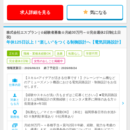
求人詳細を見る
気になる
株式会社エスプラン | ☆経験者募集☆月給30万円～☆完全週休2日制(土日
祝)
年休125日以上！“楽しい”をつくる制御設計へ【電気回路設計】
正社員
職種・業種未経験OK
急募
転勤なし
学歴不問
完全週休2日制
女性のおしごと掲載中
情報更新日：2026/06/23
終了予定日：
2026/08/24
【スキル×アイデアが活きる仕事です！】クレーンゲーム機など
のアミューズメント機器における電気回路設計・制御設計をお任
仕事内容
せします。
【経験やスキルが浅い方もまずはご応募ください♪】■電気回路設
計または制御設計の実務経験｜☆エンタメ業界に興味のある方☆
対象と
長期連休×年3回
なる方
【転勤なし／マイカー通勤OK】 ［本社］ 福岡県春日市白水池3-
63 ※無料駐車場あり ※社用車あり
勤務地
月給30万円～＋各種手当＋賞与2回※年齢、経験、能力を考慮の
上、優遇します。※待遇条件の詳細については、面接などでご…
給与