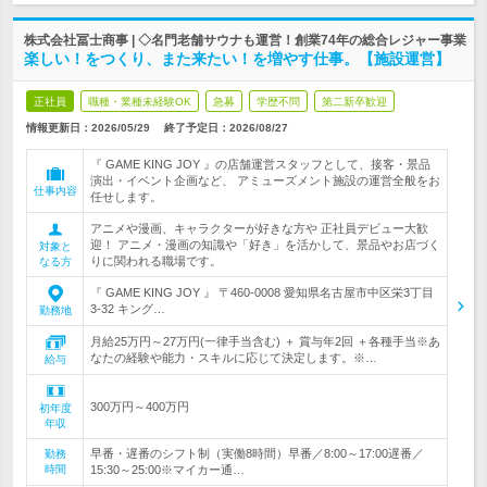
株式会社冨士商事 | ◇名門老舗サウナも運営！創業74年の総合レジャー事業
楽しい！をつくり、また来たい！を増やす仕事。【施設運営】
正社員
職種・業種未経験OK
急募
学歴不問
第二新卒歓迎
情報更新日：2026/05/29
終了予定日：
2026/08/27
『 GAME KING JOY 』の店舗運営スタッフとして、接客・景品
演出・イベント企画など、 アミューズメント施設の運営全般をお
仕事内容
任せします。
アニメや漫画、キャラクターが好きな方や 正社員デビュー大歓
迎！ アニメ・漫画の知識や「好き」を活かして、景品やお店づく
対象と
りに関われる職場です。
なる方
『 GAME KING JOY 』 〒460-0008 愛知県名古屋市中区栄3丁目
3-32 キング…
勤務地
月給25万円～27万円(一律手当含む) ＋ 賞与年2回 ＋各種手当※あ
なたの経験や能力・スキルに応じて決定します。※…
給与
300万円～400万円
初年度
年収
早番・遅番のシフト制（実働8時間）早番／8:00～17:00遅番／
勤務
時間
15:30～25:00※マイカー通…