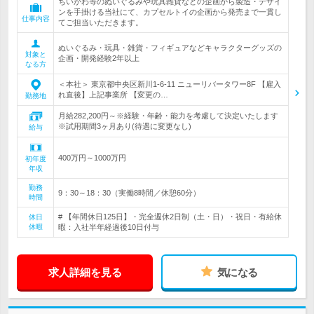
ちいかわ等のぬいぐるみや玩具雑貨などの企画から製造・デザイ
ンを手掛ける当社にて、カプセルトイの企画から発売まで一貫し
仕事内容
てご担当いただきます。
ぬいぐるみ・玩具・雑貨・フィギュアなどキャラクターグッズの
対象と
企画・開発経験2年以上
なる方
＜本社＞ 東京都中央区新川1-6-11 ニューリバータワー8F 【雇入
れ直後】上記事業所 【変更の…
勤務地
月給282,200円～※経験・年齢・能力を考慮して決定いたします
※試用期間3ヶ月あり(待遇に変更なし)
給与
400万円～1000万円
初年度
年収
勤務
9：30～18：30（実働8時間／休憩60分）
時間
# 【年間休日125日】・完全週休2日制（土・日）・祝日・有給休
休日
休暇
暇：入社半年経過後10日付与
求人詳細を見る
気になる