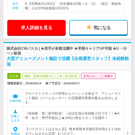
# 【年間休日125日】・完全週休2日制（土・日）・祝日・有給休
休日
休暇
暇：入社半年経過後10日付与
求人詳細を見る
気になる
株式会社CWパスカ | ★若手が多数活躍中 ★早期キャリアUP可能 ★U・Iタ
ーン歓迎
大型アミューズメント施設で活躍【企画運営スタッフ】未経験歓
迎
正社員
職種・業種未経験OK
第二新卒歓迎
女性のおしごと掲載中
情報更新日：2026/06/19
終了予定日：
2026/09/17
アルバイトスタッフの管理からイベント企画まで、アミューズメ
ント施設（ゲームセンター）の店舗運営業務全般をお任せしま
仕事内容
す。
《未経験・第二新卒歓迎》（ほぼ全員が未経験入社です！）■大
対象と
卒・短大・専門学校以上★20代の男女スタッフ活躍中！
なる方
【パスカランドはません店】 熊本県熊本市南区田井島1-2-1 ゆめ
タウンはません店3F 【パスカワ…
勤務地