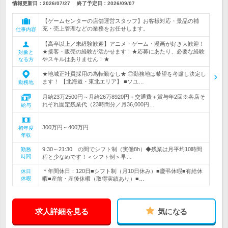
情報更新日：2026/07/27
終了予定日：
2026/09/07
【ゲームセンターの店舗運営スタッフ】お客様対応・景品の補
充・売上管理などの業務をお任せします。
仕事内容
【高卒以上／未経験歓迎】アニメ・ゲーム・漫画が好き大歓迎！
★接客・販売の経験が活かせます！★応募にあたり、必要な経験
対象と
やスキルはありません！★
なる方
★地域正社員採用の為転勤なし★ ◎勤務地は希望を考慮し決定し
ます！ 【北海道・東北エリア】 ■ソユ…
勤務地
月給23万2500円～月給26万8920円＋交通費＋賞与年2回※各店そ
れぞれ固定残業代（23時間分／月36,000円…
給与
300万円～400万円
初年度
年収
9:30～21:30 の間でシフト制（実働8h）◆残業は月平均10時間
勤務
時間
程と少なめです！＜シフト例＞早…
＊年間休日：120日■シフト制（月10日休み）■慶弔休暇■有給休
休日
休暇
暇■産前・産後休暇（取得実績あり）■…
求人詳細を見る
気になる