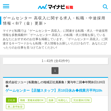
ゲームセンター 高収入に関する求人・転職・中途採用
情報＜8/7（金）更新＞
マイナビ転職では「ゲームセンター 高収入」に関連する転職・求人・中途採用
情報を多数掲載中!「ゲームセンター 高収入」の転職・求人情報を探している
あなたにおすすめのお仕事を掲載しています。「ゲームセンター 高収入」に関
連するキーワードからも転職・求人情報をお探しいただけるので、あなたにぴ
ったりのお仕事を見つけてみてください!
1～41件 (全41件中)
1
株式会社ソユー | 転勤無しの地域正社員募集！賞与年二回◆年間休日120日
◆
ゲームセンター【店舗スタッフ】月10日休み◆残業月平均10h
正社員
職種・業種未経験OK
急募
転勤なし
完全週休2日制
第二新卒歓迎