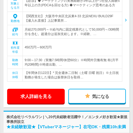
【必須】◆マーケティングの実務経験が3年以上かつ社会人経験5
対象と
年以上の方(PDCAを回せる方) ◆マーケティング思考のある方
なる方
【関西支社】 大阪市中央区北浜東4-33 北浜NEXU BUILD29F
【雇入れ直後】上記事業所…
勤務地
月給270,000円～※給与内に固定残業代として50,000円～/30時間
分を含む。超過分は追加支給します。※経験、…
給与
450万円～600万円
初年度
年収
9:00～17:30（実働7.5時間/休憩60分）※時間外労働有無:有(月平
勤務
時間
均20時間)※時差出勤、…
【年間休日122日】* 完全週休二日制（土曜 日曜 祝日）※土日祝
休日
休暇
勤務が発生した場合は振替休日を取得…
求人詳細を見る
気になる
株式会社リベラルワン | ＼20代未経験者活躍中！／エンタメ好き歓迎★新規
事務所設立
★未経験歓迎★【VTuberマネージャー】在宅OK・残業10h未満