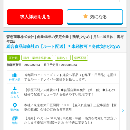
求人詳細を見る
気になる
森忠商事株式会社 | 創業46年の安定企業｜残業少なめ｜月8～10日休｜賞与
年2回
総合食品卸商社の【ルート配送】＊未経験可＊身体負担少なめ
正社員
職種・業種未経験OK
転勤なし
学歴不問
情報更新日：2026/02/24
終了予定日：
2026/08/24
首都圏のアミューズメント施設へ景品（お菓子・日用品）を配送
するルートドライバー業務をお任せします。
仕事内容
【学歴不問／未経験OK】◆普通自動車免許（第一種）◆安心の
対象と
研修で配送デビューできる働きやすい職場です！
なる方
本社／東京都大田区羽田1-10-10 【雇入れ直後】上記事業所 【変
更の範囲】会社の定める各事業所
勤務地
【月給】22万円～31.6万円※経験・年齢・能力を考慮して決定い
たします※試用期間3ヶ月あり(待遇に変更なし)
給与