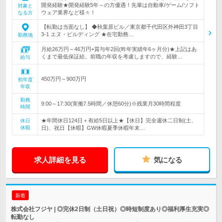
開発経験★開発経験5年～の方優遇！先輩は自動車/ゲーム/ソフト
対象と
ウェア業界など様々！
なる方
【転勤は当面なし】 ◆秋葉原ビル／東京都千代田区外神田3丁目
3-1 エヌ・ビルディング ★在宅勤務…
勤務地
月給26万円～46万円+賞与年2回(昨年実績年6ヶ月分)★上記はあ
くまで最低保証給。前職の年収を考慮しますので、経験…
給与
450万円～900万円
初年度
年収
勤務
9:00～17:30(実働7.5時間／休憩60分)※残業月30時間程度
時間
★年間休日124日＋有給5日以上★【休日】完全週休二日制(土、
休日
休暇
日)、祝日【休暇】GW休暇夏季休暇年末…
求人詳細を見る
気になる
新着
株式会社フジヤ | ◎完休2日制（土日祝）◎時短制度あり◎福利厚生充実◎
転勤なし