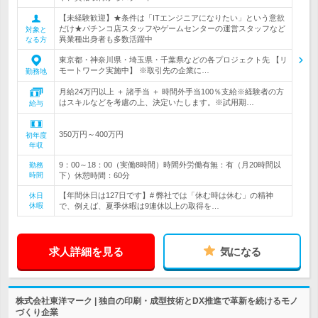
【未経験歓迎】★条件は「ITエンジニアになりたい」という意欲
だけ★パチンコ店スタッフやゲームセンターの運営スタッフなど
対象と
異業種出身者も多数活躍中
なる方
東京都・神奈川県・埼玉県・千葉県などの各プロジェクト先 【リ
モートワーク実施中】 ※取引先の企業に…
勤務地
月給24万円以上 ＋ 諸手当 ＋ 時間外手当100％支給※経験者の方
はスキルなどを考慮の上、決定いたします。※試用期…
給与
350万円～400万円
初年度
年収
9：00～18：00（実働8時間）時間外労働有無：有（月20時間以
勤務
時間
下）休憩時間：60分
【年間休日は127日です】# 弊社では「休む時は休む」の精神
休日
休暇
で、例えば、夏季休暇は9連休以上の取得を…
求人詳細を見る
気になる
株式会社東洋マーク | 独自の印刷・成型技術とDX推進で革新を続けるモノ
づくり企業