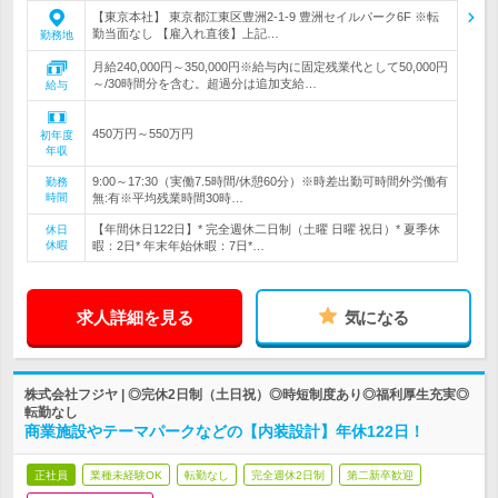
【東京本社】 東京都江東区豊洲2-1-9 豊洲セイルパーク6F ※転
勤当面なし 【雇入れ直後】上記…
勤務地
月給240,000円～350,000円※給与内に固定残業代として50,000円
～/30時間分を含む。超過分は追加支給…
給与
450万円～550万円
初年度
年収
9:00～17:30（実働7.5時間/休憩60分）※時差出勤可時間外労働有
勤務
時間
無:有※平均残業時間30時…
【年間休日122日】* 完全週休二日制（土曜 日曜 祝日）* 夏季休
休日
休暇
暇：2日* 年末年始休暇：7日*…
求人詳細を見る
気になる
株式会社フジヤ | ◎完休2日制（土日祝）◎時短制度あり◎福利厚生充実◎
転勤なし
商業施設やテーマパークなどの【内装設計】年休122日！
正社員
業種未経験OK
転勤なし
完全週休2日制
第二新卒歓迎