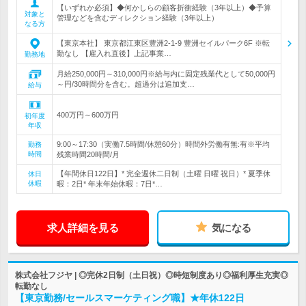
【いずれか必須】◆何かしらの顧客折衝経験（3年以上）◆予算
対象と
管理などを含むディレクション経験（3年以上）
なる方
【東京本社】 東京都江東区豊洲2-1-9 豊洲セイルパーク6F ※転
勤なし 【雇入れ直後】上記事業…
勤務地
月給250,000円～310,000円※給与内に固定残業代として50,000円
～円/30時間分を含む。超過分は追加支…
給与
400万円～600万円
初年度
年収
9:00～17:30（実働7.5時間/休憩60分）時間外労働有無:有※平均
勤務
時間
残業時間20時間/月
【年間休日122日】* 完全週休二日制（土曜 日曜 祝日）* 夏季休
休日
休暇
暇：2日* 年末年始休暇：7日*…
求人詳細を見る
気になる
株式会社フジヤ | ◎完休2日制（土日祝）◎時短制度あり◎福利厚生充実◎
転勤なし
【東京勤務/セールスマーケティング職】★年休122日