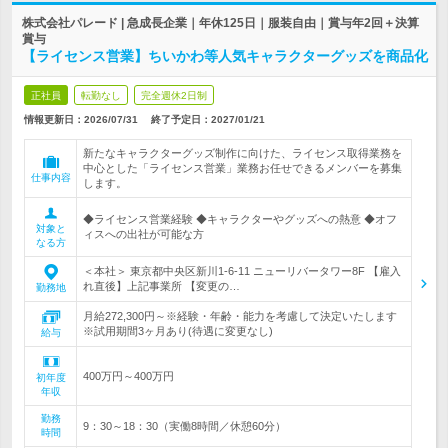
株式会社パレード | 急成長企業｜年休125日｜服装自由｜賞与年2回＋決算
賞与
【ライセンス営業】ちいかわ等人気キャラクターグッズを商品化
正社員
転勤なし
完全週休2日制
情報更新日：2026/07/31
終了予定日：
2027/01/21
新たなキャラクターグッズ制作に向けた、ライセンス取得業務を
中心とした「ライセンス営業」業務お任せできるメンバーを募集
仕事内容
します。
◆ライセンス営業経験 ◆キャラクターやグッズへの熱意 ◆オフ
対象と
ィスへの出社が可能な方
なる方
＜本社＞ 東京都中央区新川1-6-11 ニューリバータワー8F 【雇入
れ直後】上記事業所 【変更の…
勤務地
月給272,300円～※経験・年齢・能力を考慮して決定いたします
※試用期間3ヶ月あり(待遇に変更なし)
給与
400万円～400万円
初年度
年収
勤務
9：30～18：30（実働8時間／休憩60分）
時間