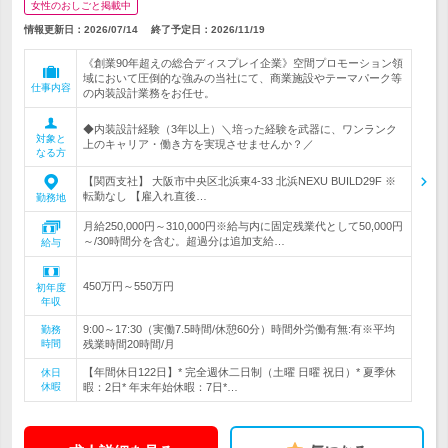
女性のおしごと掲載中
情報更新日：2026/07/14
終了予定日：
2026/11/19
《創業90年超えの総合ディスプレイ企業》空間プロモーション領
域において圧倒的な強みの当社にて、商業施設やテーマパーク等
仕事内容
の内装設計業務をお任せ。
◆内装設計経験（3年以上）＼培った経験を武器に、ワンランク
対象と
上のキャリア・働き方を実現させませんか？／
なる方
【関西支社】 大阪市中央区北浜東4-33 北浜NEXU BUILD29F ※
転勤なし 【雇入れ直後…
勤務地
月給250,000円～310,000円※給与内に固定残業代として50,000円
～/30時間分を含む。超過分は追加支給…
給与
450万円～550万円
初年度
年収
9:00～17:30（実働7.5時間/休憩60分）時間外労働有無:有※平均
勤務
時間
残業時間20時間/月
【年間休日122日】* 完全週休二日制（土曜 日曜 祝日）* 夏季休
休日
休暇
暇：2日* 年末年始休暇：7日*…