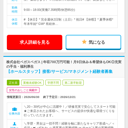
勤務
9:00～18:00(実働7.35時間/休憩85分)
時間
# 【休日】* 完全週休2日制（土日）* 祝日# 【休暇】* 夏季休暇*
休日
休暇
年末年始* GW* 有給休…
求人詳細を見る
気になる
株式会社ベガスベガス | 年収700万円可能！月9日休み＆希望休もOK◎充実
の手当・福利厚生
【ホールスタッフ】接客/サービス/マネジメント経験者募集
正社員
業種未経験OK
学歴不問
第二新卒歓迎
女性のおしごと掲載中
情報更新日：2026/06/30
終了予定日：
2026/12/21
＼20～30代が中心に活躍中！／研修充実で安心してスタート可能
★ご来店されたお客様へ、サービスの提供や快適な環境づくりを
仕事内容
行っていただきます。
＼学歴・男女は一切不問！経験を軸に新たなキャリア形成へ／＜
必須＞■いずれか ⇒ 接客業の実務経験 or サービス業の実務経験