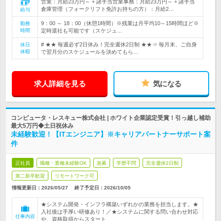
営業：月給23万円～ + 諸手当営業事務：月給23万円～ + 諸手当
倉庫管理（フォークリフト免許お持ちの方）：月給2…
給与
9：00 ～ 18：00（休憩1時間）※残業は月平均10～15時間ほど※
勤務
時間
定時退社も可能です（スケジュ…
# ★★ 毎週必ず2日休み！完全週休2日制 ★★⇒ 毎月末、ご自身
休日
休暇
で翌月分のスケジュールを決めてもら…
求人詳細を見る
気になる
コンピュータ・レスキュー株式会社 | ホワイト企業認定受賞！引っ越し補助
最大5万円◆土日祝休み
未経験歓迎！【ITエンジニア】※キャリアパートナーサポート案
件
正社員
職種・業種未経験OK
急募
学歴不問
完全週休2日制
第二新卒歓迎
リモートワーク可
情報更新日：2026/05/27
終了予定日：
2026/10/05
★システム開発・インフラ構築いずれかの業務を担当します。★
入社後は手厚い研修あり！／★システムに関する問い合わせ対応
仕事内容
や、資格取得からスタート