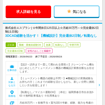
求人詳細を見る
気になる
株式会社エスプラン | ☆年間休日125日以上☆月給30万円～☆完全週休2日
制(土日祝)
3DCAD経験を活かす！【機械設計】完全週休2日制／転勤なし
正社員
職種・業種未経験OK
急募
転勤なし
学歴不問
完全週休2日制
女性のおしごと掲載中
情報更新日：2026/06/23
終了予定日：
2026/08/24
【設計～試作まで一貫して携われる環境☆】クレーンゲーム機を
はじめとしたアミューズメント機器の機械設計業務全般をお任せ
仕事内容
します。
【ミューズメント機器の経験は不問！】■機械設計の実務経験を
お持ちの方｜これまでの経験を活かしながら、新しい分野に挑戦
対象と
したい方を歓迎します！
なる方
【転勤なし／マイカー通勤OK】 ［本社］ 福岡県春日市白水池3-
63 ※無料駐車場あり ※社用車あり
勤務地
月給30万円～＋各種手当＋賞与2回※年齢、経験、能力を考慮の