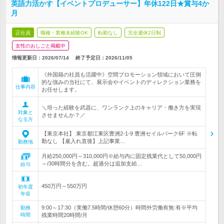
英語力活かす【イベントプロデューサー】年休122日★賞与4か
月
正社員
職種・業種未経験OK
転勤なし
完全週休2日制
女性のおしごと掲載中
情報更新日：2026/07/14
終了予定日：
2026/11/05
《外国籍の社員も活躍中》空間プロモーション領域において圧倒
的な強みの当社にて、展示会やイベントのディレクション業務を
仕事内容
お任せします。
＼培った経験を武器に、ワンランク上のキャリア・働き方を実現
対象と
させませんか？／
なる方
【東京本社】 東京都江東区豊洲2-1-9 豊洲セイルパーク6F ※転
勤なし 【雇入れ直後】上記事業…
勤務地
月給250,000円～310,000円※給与内に固定残業代として50,000円
～/30時間分を含む。超過分は追加支給…
給与
450万円～550万円
初年度
年収
9:00～17:30（実働7.5時間/休憩60分）時間外労働有無:有※平均
勤務
時間
残業時間20時間/月