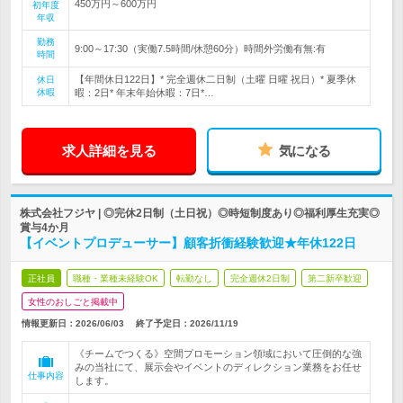
450万円～600万円
初年度
年収
勤務
9:00～17:30（実働7.5時間/休憩60分）時間外労働有無:有
時間
【年間休日122日】* 完全週休二日制（土曜 日曜 祝日）* 夏季休
休日
休暇
暇：2日* 年末年始休暇：7日*…
求人詳細を見る
気になる
株式会社フジヤ | ◎完休2日制（土日祝）◎時短制度あり◎福利厚生充実◎
賞与4か月
【イベントプロデューサー】顧客折衝経験歓迎★年休122日
正社員
職種・業種未経験OK
転勤なし
完全週休2日制
第二新卒歓迎
女性のおしごと掲載中
情報更新日：2026/06/03
終了予定日：
2026/11/19
《チームでつくる》空間プロモーション領域において圧倒的な強
みの当社にて、展示会やイベントのディレクション業務をお任せ
仕事内容
します。