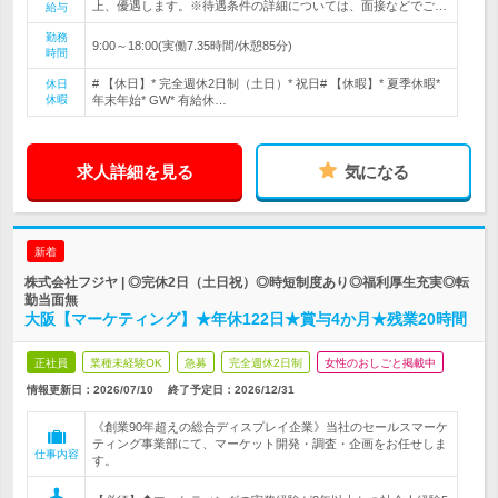
上、優遇します。※待遇条件の詳細については、面接などでご…
給与
勤務
9:00～18:00(実働7.35時間/休憩85分)
時間
# 【休日】* 完全週休2日制（土日）* 祝日# 【休暇】* 夏季休暇*
休日
休暇
年末年始* GW* 有給休…
求人詳細を見る
気になる
新着
株式会社フジヤ | ◎完休2日（土日祝）◎時短制度あり◎福利厚生充実◎転
勤当面無
大阪【マーケティング】★年休122日★賞与4か月★残業20時間
正社員
業種未経験OK
急募
完全週休2日制
女性のおしごと掲載中
情報更新日：2026/07/10
終了予定日：
2026/12/31
《創業90年超えの総合ディスプレイ企業》当社のセールスマーケ
ティング事業部にて、マーケット開発・調査・企画をお任せしま
仕事内容
す。