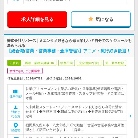
求人詳細を見る
気になる
株式会社リバース | ＃エンタメ好きなら毎日楽しい＃自分でスケジュールを
決められる
【総合職(営業・営業事務・倉庫管理)】アニメ・流行好き歓迎！
正社員
職種・業種未経験OK
学歴不問
完全週休2日制
第二新卒歓迎
女性のおしごと掲載中
情報更新日：2026/07/31
終了予定日：
2026/10/01
営業(アミューズメント景品の販促)・営業事務(伝票処理や電話・
メール対応)・倉庫管理(出荷作業・スタッフ管理)等 ＃ご要望は
仕事内容
考慮！
＼未経験スタートOK！／アニメやトレンド好きなら存分に活か
せます！◆学歴不問 ◆35歳以下の方(※) ◆要普通運転免許(AT限
対象と
定可)
なる方
福岡県久留米市・八女郡広川町で勤務！ 営業or営業事務or倉庫管
理として活躍いただきます。 【営業…
勤務地