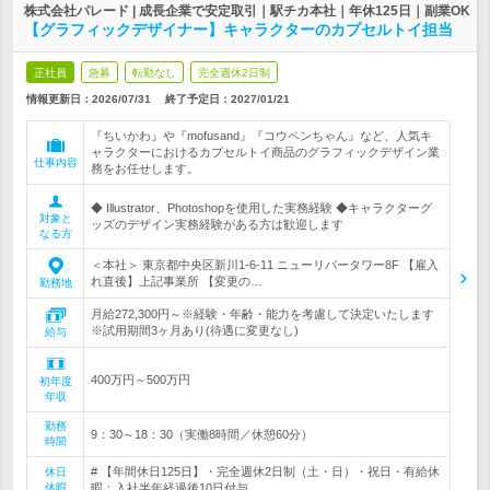
株式会社パレード | 成長企業で安定取引｜駅チカ本社｜年休125日｜副業OK
【グラフィックデザイナー】キャラクターのカプセルトイ担当
正社員
急募
転勤なし
完全週休2日制
情報更新日：2026/07/31
終了予定日：
2027/01/21
『ちいかわ』や『mofusand』『コウペンちゃん』など、人気キ
ャラクターにおけるカプセルトイ商品のグラフィックデザイン業
仕事内容
務をお任せします。
◆ Illustrator、Photoshopを使用した実務経験 ◆キャラクターグ
対象と
ッズのデザイン実務経験がある方は歓迎します
なる方
＜本社＞ 東京都中央区新川1-6-11 ニューリバータワー8F 【雇入
れ直後】上記事業所 【変更の…
勤務地
月給272,300円～※経験・年齢・能力を考慮して決定いたします
※試用期間3ヶ月あり(待遇に変更なし)
給与
400万円～500万円
初年度
年収
勤務
9：30～18：30（実働8時間／休憩60分）
時間
# 【年間休日125日】・完全週休2日制（土・日）・祝日・有給休
休日
休暇
暇：入社半年経過後10日付与