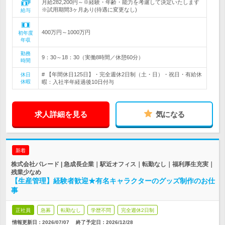
月給282,200円～※経験・年齢・能力を考慮して決定いたします
※試用期間3ヶ月あり(待遇に変更なし)
給与
400万円～1000万円
初年度
年収
勤務
9：30～18：30（実働8時間／休憩60分）
時間
# 【年間休日125日】・完全週休2日制（土・日）・祝日・有給休
休日
休暇
暇：入社半年経過後10日付与
求人詳細を見る
気になる
新着
株式会社パレード | 急成長企業｜駅近オフィス｜転勤なし｜福利厚生充実｜
残業少なめ
【生産管理】経験者歓迎★有名キャラクターのグッズ制作のお仕
事
正社員
急募
転勤なし
学歴不問
完全週休2日制
情報更新日：2026/07/07
終了予定日：
2026/12/28