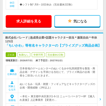
休日
◆シフト制* 月8～10日休み（完全週休2日制）
休暇
求人詳細を見る
気になる
株式会社パレード | 急成長企業×話題キャラクター担当＊服装自由＊年休
125日
「ちいかわ」等有名キャラクターの【プライズグッズ商品企画】
正社員
転勤なし
学歴不問
完全週休2日制
情報更新日：2026/07/31
終了予定日：
2027/01/21
日本各地のゲームセンターのぬいぐるみや玩具雑貨等を製造・商
品企画・デザインを手掛ける当社にて、プライズ商品の企画・開
仕事内容
発をご担当いただきます。
ぬいぐるみ・玩具・雑貨・フィギュアなどキャラクターグッズの
対象と
企画・開発経験（2年以上）
なる方
＜本社＞ 東京都中央区新川1-6-11 ニューリバータワー8F 【雇入
れ直後】上記事業所 【変更の…
勤務地