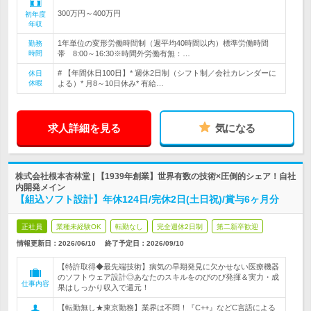
300万円～400万円
初年度
年収
1年単位の変形労働時間制（週平均40時間以内）標準労働時間
勤務
時間
帯 8:00～16:30※時間外労働有無：…
# 【年間休日100日】* 週休2日制（シフト制／会社カレンダーに
休日
休暇
よる）* 月8～10日休み* 有給…
求人詳細を見る
気になる
株式会社根本杏林堂 | 【1939年創業】世界有数の技術×圧倒的シェア！自社
内開発メイン
【組込ソフト設計】年休124日/完休2日(土日祝)/賞与6ヶ月分
正社員
業種未経験OK
転勤なし
完全週休2日制
第二新卒歓迎
情報更新日：2026/06/10
終了予定日：
2026/09/10
【特許取得◆最先端技術】病気の早期発見に欠かせない医療機器
のソフトウェア設計◎あなたのスキルをのびのび発揮＆実力・成
仕事内容
果はしっかり収入で還元！
【転勤無し★東京勤務】業界は不問！『C++』などC言語による