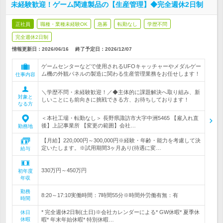
未経験歓迎！ゲーム関連製品の【生産管理】◆完全週休2日制
正社員
職種・業種未経験OK
急募
転勤なし
学歴不問
完全週休2日制
情報更新日：2026/06/16
終了予定日：
2026/12/07
ゲームセンターなどで使用されるUFOキャッチャーやメダルゲー
ム機の外観パネルの製造に関わる生産管理業務をお任せします！
仕事内容
＼学歴不問・未経験歓迎！／◆主体的に課題解決へ取り組み、新
対象と
しいことにも前向きに挑戦できる方、お待ちしております！
なる方
＜本社工場・転勤なし＞ 長野県諏訪市大字中洲5465 【雇入れ直
後】上記事業所 【変更の範囲】会社…
勤務地
【月給】220,000円～300,000円※経験・年齢・能力を考慮して決
定いたします。※試用期間3ヶ月あり(待遇に変…
給与
330万円～450万円
初年度
年収
勤務
8:20～17:10実働時間：7時間55分※時間外労働有無：有
時間
* 完全週休2日制(土日)※会社カレンダーによる* GW休暇* 夏季休
休日
休暇
暇* 年末年始休暇* 特別休暇…