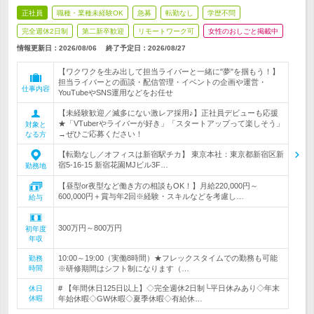
正社員
職種・業種未経験OK
急募
転勤なし
学歴不問
完全週休2日制
第二新卒歓迎
リモートワーク可
女性のおしごと掲載中
情報更新日：2026/08/06
終了予定日：
2026/08/27
【ワクワクを生み出して担当ライバーと一緒に"夢"を掴もう！】
担当ライバーとの面談・配信管理・イベントの企画や運営・
仕事内容
YouTubeやSNS運用などをお任せ
【未経験歓迎／滅多にない激レア採用♪】正社員デビューも応援
★「VTuberやライバーが好き」「スタートアップって楽しそう」
対象と
→ぜひご応募ください！
なる方
【転勤なし／オフィスは新宿駅チカ】 東京本社：東京都新宿区新
宿5-16-15 新宿花園MJビル3F…
勤務地
【昼型or夜型など働き方の相談もOK！】月給220,000円～
600,000円＋賞与年2回※経験・スキルなどを考慮し…
給与
300万円～800万円
初年度
年収
10:00～19:00（実働8時間）★フレックスタイムでの勤務も可能
勤務
時間
※研修期間はシフト制になります（…
# 【年間休日125日以上】◇完全週休2日制└平日休みあり◇年末
休日
休暇
年始休暇◇GW休暇◇夏季休暇◇有給休…