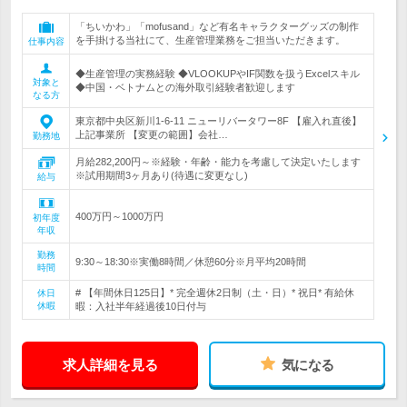
「ちいかわ」「mofusand」など有名キャラクターグッズの制作
を手掛ける当社にて、生産管理業務をご担当いただきます。
仕事内容
◆生産管理の実務経験 ◆VLOOKUPやIF関数を扱うExcelスキル
対象と
◆中国・ベトナムとの海外取引経験者歓迎します
なる方
東京都中央区新川1-6-11 ニューリバータワー8F 【雇入れ直後】
上記事業所 【変更の範囲】会社…
勤務地
月給282,200円～※経験・年齢・能力を考慮して決定いたします
※試用期間3ヶ月あり(待遇に変更なし)
給与
400万円～1000万円
初年度
年収
勤務
9:30～18:30※実働8時間／休憩60分※月平均20時間
時間
# 【年間休日125日】* 完全週休2日制（土・日）* 祝日* 有給休
休日
休暇
暇：入社半年経過後10日付与
求人詳細を見る
気になる