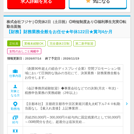
求人詳細を見る
気になる
株式会社フジヤ | ◎完休2日（土日祝）◎時短制度あり◎福利厚生充実◎転
勤当面無
【財務】財務業務全般をお任せ★年休122日★賞与4か月
正社員
業種未経験OK
完全週休2日制
第二新卒歓迎
女性のおしごと掲載中
情報更新日：2026/07/14
終了予定日：
2026/11/19
《創業90年超えの総合ディスプレイ企業》空間プロモーション領
域において圧倒的な強みの当社にて、決算業務・財務業務全般を
仕事内容
お任せします。
《会計事務所経験歓迎》◆事業会社などでの決算(月次・年次)・
対象と
税務申告業務の実務経験（2年以上）
なる方
【京都本社】 京都府京都市中京区東堀川通丸太町下ル7-4 ※転勤
当面なし 【雇入れ直後】上記事業所…
勤務地
月給250,000円～300,000円※給与内に固定残業代として50,000円
～/30時間分を含む。超過分は追加支給…
給与