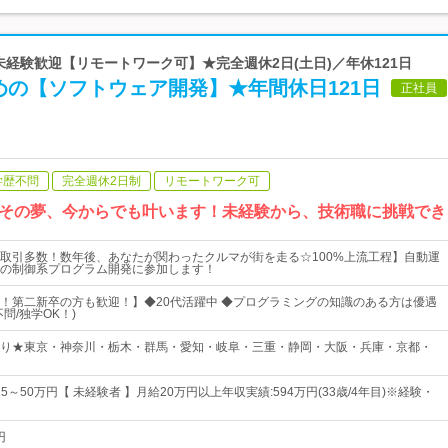
 未経験歓迎【リモートワーク可】★完全週休2日(土日)／年休121日
めの【ソフトウェア開発】★年間休日121日
正社員
学歴不問
完全週休2日制
リモートワーク可
その夢、今からでも叶います！未経験から、技術職に挑戦できる
取引多数！数年後、あなたが関わったクルマが街を走る☆100%上流工程】自動運
の制御系プログラム開発に参加します！
！第二新卒の方も歓迎！】◆20代活躍中 ◆プログラミングの知識のある方は優遇
問/独学OK！)
り★東京・神奈川・栃木・群馬・愛知・岐阜・三重・静岡・大阪・兵庫・京都・
25～50万円【 未経験者 】月給20万円以上年収実績:594万円(33歳/4年目)※経験・
円