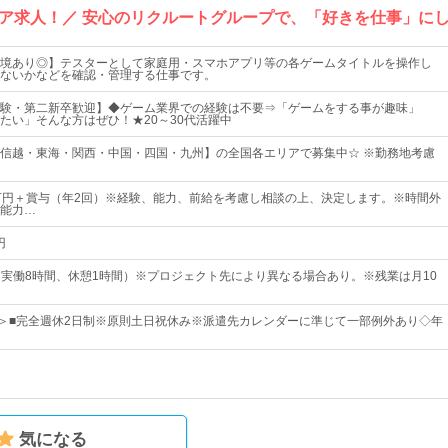
ア求人！／ 安心のリクルートグループで、「好きを仕事」に
境あり◎】テスターとして家庭用・スマホアプリ等の各ゲームタイトルを操作し
ないかなどを確認・管理する仕事です。
験・第二新卒歓迎】◆ゲーム業界での経験は不要⇒「ゲームをする事が趣味」
たい」そんな方はぜひ！★20～30代活躍中
信越・東海・関西・中国・四国・九州】の全国各エリアで募集中☆ ※勤務地考慮
44万円＋賞与（年2回）※経験、能力、前給を考慮し相談の上、決定します。※時間外
能力…
円
00（実働8時間、休憩1時間）※プロジェクト先により異なる場合あり。※残業は月10
日＞■完全週休2日制※原則土日祝休み※派遣先カレンダーに準じて一部例外あり◇年
気になる