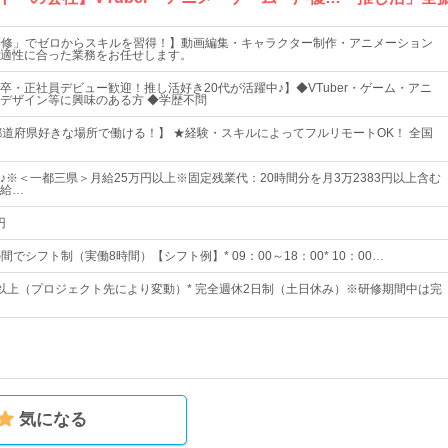
研修」でゼロからスキルを習得！】動画編集・キャラクター制作・アニメーション
適性に合った業務をお任せします。
卒・正社員デビュー歓迎！推し活好き20代が活躍中♪】◆VTuber・ゲーム・アニ
デザイン等に興味のある方 ◆学歴不問
都道府県好きな場所で働ける！】 ★経験・スキルによってフルリモートOK！ 全国
♪※＜一都三県＞月給25万円以上※固定残業代：20時間分を月3万2383円以上含む
給…
円
の間でシフト制（実働8時間）【シフト例】* 09：00～18：00* 10：00…
0日以上（プロジェクト先により変動）* 完全週休2日制（土日休み）※研修期間中は完
気になる