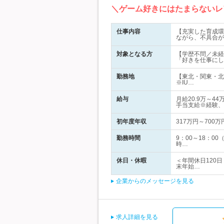
＼ゲーム好きにはたまらないレ
仕事内容
【充実した育成環
ながら、不具合が
対象となる方
【学歴不問／未経
「好きを仕事にし
勤務地
【東北・関東・北
※IU…
給与
月給20.9万～
手当支給※経験、
初年度年収
317万円～700万
勤務時間
9：00～18：
時…
休日・休暇
＜年間休日120
末年始…
企業からのメッセージを見る
求人詳細を見る