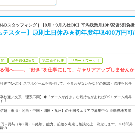
&Dスタッフィング | 【8月・9月入社OK】平均残業月10h/家賃5割負
テスター】原則土日休み★初年度年収400万円可/
不問
完全週休2日制
第二新卒歓迎
リモートワーク可
る側へ――。”好き”を仕事にして、キャリアアップしませんか
社後でOK◎】スマホゲームを操作して、不具合がないかなどの確認・管理をお任
卒歓迎／文系・理系不問】◆「ゲームが好き」な気持ちがあればOK！ゲーム業界
す！
信越・東海・関西・中国・四国・九州】の全国各エリアで募集中☆ ※勤務地考慮
44万円＋賞与（年2回）※経験、能力、前給を考慮し相談の上、決定します。※時間外
能力…