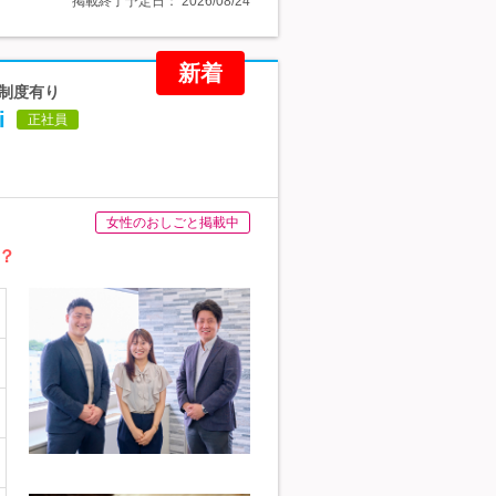
掲載終了予定日：
2026/08/24
新着
担制度有り
i
正社員
女性のおしごと掲載中
？