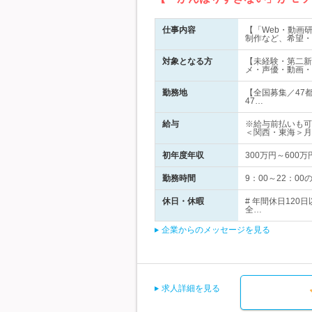
仕事内容
【「Web・動画
制作など、希望・
対象となる方
【未経験・第二新
メ・声優・動画・
勤務地
【全国募集／47
47…
給与
※給与前払いも可
＜関西・東海＞月
初年度年収
300万円～600万
勤務時間
9：00～22：00
休日・休暇
# 年間休日12
全…
企業からのメッセージを見る
求人詳細を見る