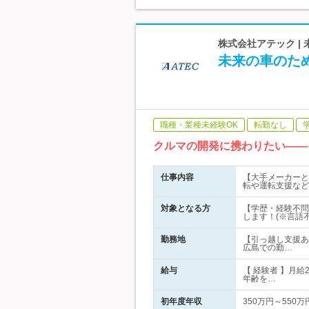
株式会社アテック |
未来の車のた
職種・業種未経験OK
転勤なし
クルマの開発に携わりたい――
仕事内容
【大手メーカーと
転や運転支援など
対象となる方
【学歴・経験不問
します！(※言語不
勤務地
【引っ越し支援あ
広島での勤…
給与
【 経験者 】月給
年齢を…
初年度年収
350万円～550万