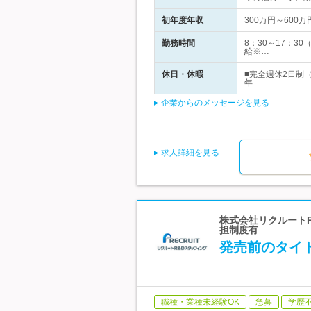
初年度年収
300万円～600万
勤務時間
8：30～17：
給※…
休日・休暇
■完全週休2日制
年…
企業からのメッセージを見る
求人詳細を見る
株式会社リクルートR
担制度有
発売前のタイ
職種・業種未経験OK
急募
学歴