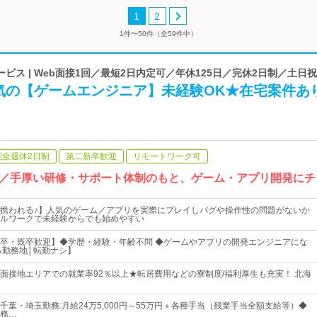
1
2
1件〜50件（全59件中）
ビス | Web面接1回／最短2日内定可／年休125日／完休2日制／土日
気の【ゲームエンジニア】未経験OK★在宅案件あ
完全週休2日制
第二新卒歓迎
リモートワーク可
／手厚い研修・サポート体制のもと、ゲーム・アプリ開発にチ
携われる♪】人気のゲーム／アプリを実際にプレイしバグや操作性の問題がないか
ルワークで未経験からでも始めやすい
卒・既卒歓迎】◆学歴・経験・年齢不問 ◆ゲームやアプリの開発エンジニアにな
る勤務地│転勤ナシ】
面接地エリアでの就業率92％以上★転居費用などの寮制度/福利厚生も充実！ 北海
千葉・埼玉勤務:月給24万5,000円～55万円＋各種手当（残業手当全額支給等）◆
務…