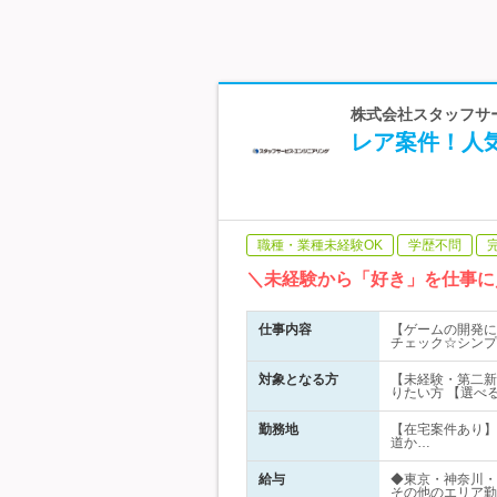
株式会社スタッフサー
レア案件！人
職種・業種未経験OK
学歴不問
＼未経験から「好き」を仕事に
仕事内容
【ゲームの開発に
チェック☆シンプ
対象となる方
【未経験・第二新
りたい方 【選べ
勤務地
【在宅案件あり】
道か…
給与
◆東京・神奈川・
その他のエリア勤