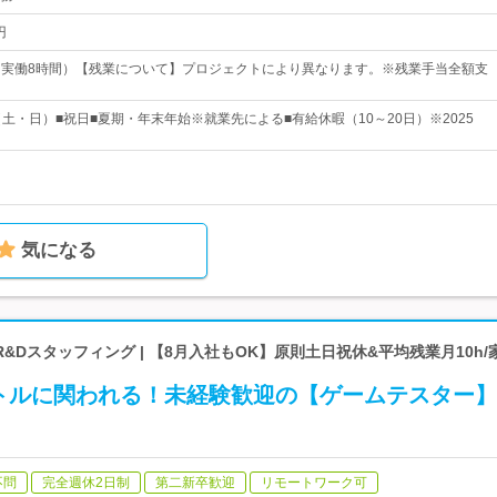
円
30（実働8時間）【残業について】プロジェクトにより異なります。※残業手当全額支
（土・日）■祝日■夏期・年末年始※就業先による■有給休暇（10～20日）※2025
気になる
&Dスタッフィング | 【8月入社もOK】原則土日祝休&平均残業月10h/
トルに関われる！未経験歓迎の【ゲームテスター】/
不問
完全週休2日制
第二新卒歓迎
リモートワーク可