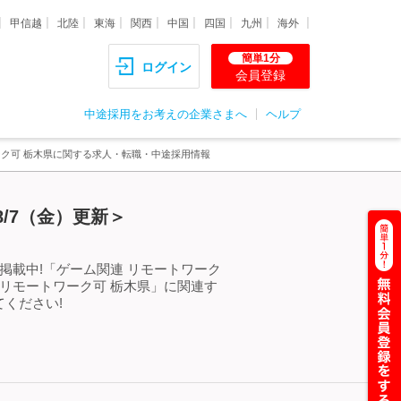
甲信越
北陸
東海
関西
中国
四国
九州
海外
簡単1分
ログイン
会員登録
中途採用をお考えの企業さまへ
ヘルプ
ーク可 栃木県に関する求人・転職・中途採用情報
/7（金）更新＞
掲載中!「ゲーム関連 リモートワーク
リモートワーク可 栃木県」に関連す
ください!