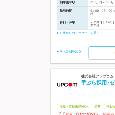
初年度年収
317万円～700万
勤務時間
9：00～18：
時…
休日・休暇
＜年間休日120
末年始…
企業からのメッセージを見る
求人詳細を見る
株式会社アップコム 
手ぶら採用♪ゼ
職種・業種未経験OK
急募
転勤
【「がんばりすぎない」がモッ