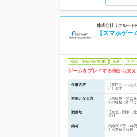
株式会社リクルートR
【スマホゲーム
職種・業種未経験OK
急募
学歴
ゲームをプレイする側から支え
仕事内容
【専門スキルは入
せします
対象となる方
【未経験・第二新
での経験は不問で
勤務地
【東北・関東・北
※IU…
給与
月給20.9万～
手当支給※経験、