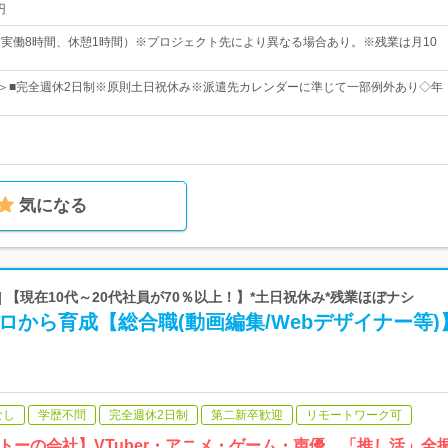
円
00（実働8時間、休憩1時間）※プロジェクト先により異なる場合あり。※残業は月10
日＞■完全週休2日制※原則土日祝休み※派遣先カレンダーに準じて一部例外あり◇年
気になる
| 【現在10代～20代社員が70％以上！】*土日祝休み*残業ほぼナシ
ロから育成【総合職(動画編集/Webデザイナー等)
なし
学歴不問
完全週休2日制
第二新卒歓迎
リモートワーク可
トーの会社】VTuber・アニメ・ゲーム・声優…「推し活」全