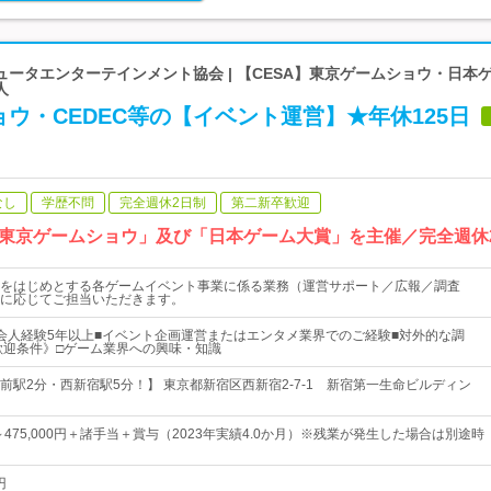
ータエンターテインメント協会 | 【CESA】東京ゲームショウ・日本
人
ウ・CEDEC等の【イベント運営】★年休125日
なし
学歴不問
完全週休2日制
第二新卒歓迎
東京ゲームショウ」及び「日本ゲーム大賞」を主催／完全週休
をはじめとする各ゲームイベント事業に係る業務（運営サポート／広報／調査
に応じてご担当いただきます。
会人経験5年以上■イベント企画運営またはエンタメ業界でのご経験■対外的な調
歓迎条件》□ゲーム業界への興味・知識
前駅2分・西新宿駅5分！】 東京都新宿区西新宿2-7-1 新宿第一生命ビルディン
0円～475,000円＋諸手当＋賞与（2023年実績4.0か月）※残業が発生した場合は別途時
円