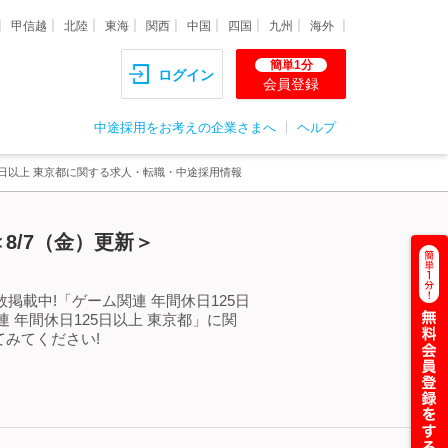
甲信越
北陸
東海
関西
中国
四国
九州
海外
簡単1分
ログイン
会員登録
中途採用をお考えの企業さまへ
ヘルプ
5日以上 東京都に関する求人・転職・中途採用情報
8/7（金）更新＞
掲載中!「ゲーム関連 年間休日125日
年間休日125日以上 東京都」に関
みてください!