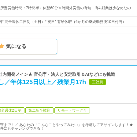
30（所定労働時間：7時間半）休憩60分※時間外労働の有無：有# 残業は少なめなの
5日* 完全週休二日制（土日）* 祝日* 有給休暇（6か月の継続勤務後10日付与）
気になる
★自社内開発メイン★ 官公庁・法人と安定取引＆AIなどにも挑戦
し／年休125日以上／残業月17h
正社員
完全週休2日制
第二新卒歓迎
リモートワーク可
守まで！／ あなたの「こんなことやってみたい」を考慮してアサインします！★
件にもチャレンジできる！