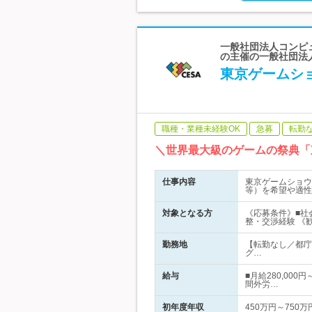
一般社団法人コンピュ
の主催の一般社団法
東京ゲームショ
職種・業種未経験OK
急募
転勤
＼世界最大級のゲームの祭典「
仕事内容
東京ゲームショウ
等）を希望や適性
対象となる方
《応募条件》■社
整・交渉経験 《
勤務地
【転勤なし／都庁
グ…
給与
■月給280,00
間外労…
初年度年収
450万円～750万