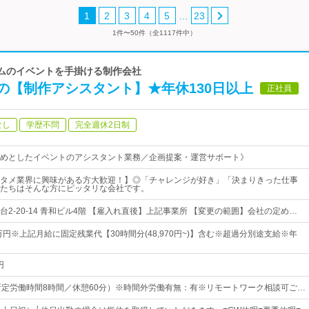
…
1
2
3
4
5
23
1件〜50件（全1117件中）
Gゲームのイベントを手掛ける制作会社
の【制作アシスタント】★年休130日以上
正社員
なし
学歴不問
完全週休2日制
めとしたイベントのアシスタント業務／企画提案・運営サポート》
タメ業界に興味がある方大歓迎！】◎「チャレンジが好き」「決まりきった仕事
たちはそんな方にピッタリな会社です。
2-20-14 青和ビル4階 【雇入れ直後】上記事業所 【変更の範囲】会社の定め…
万円※上記月給に固定残業代【30時間分(48,970円~)】含む※超過分別途支給※年
円
00（所定労働時間8時間／休憩60分）※時間外労働有無：有※リモートワーク相談可ご…