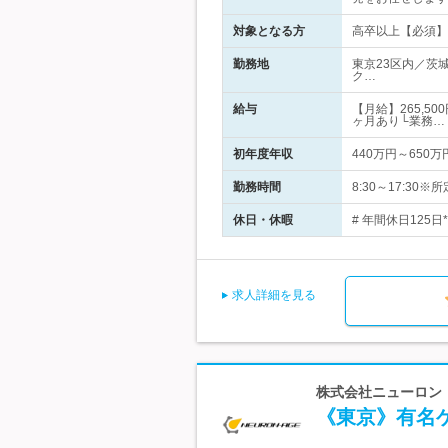
対象となる方
高卒以上【必須】
勤務地
東京23区内／茨
ク…
給与
【月給】265,5
ヶ月あり└業務…
初年度年収
440万円～650万
勤務時間
8:30～17:30
休日・休暇
# 年間休日125日
求人詳細を見る
株式会社ニューロン・
《東京》有名