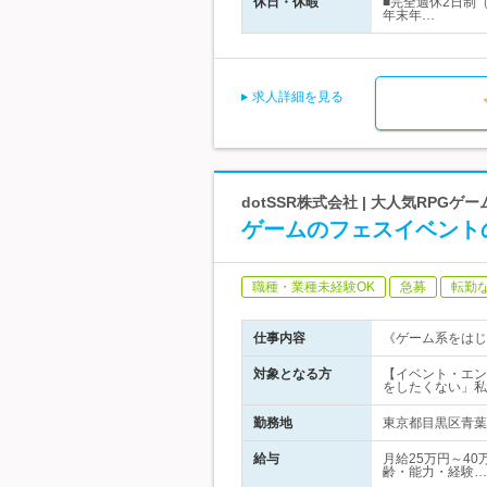
休日・休暇
■完全週休2日制
年末年…
求人詳細を見る
dotSSR株式会社 | 大人気RP
ゲームのフェスイベント
職種・業種未経験OK
急募
転勤
仕事内容
《ゲーム系をはじ
対象となる方
【イベント・エン
をしたくない」私
勤務地
東京都目黒区青葉台
給与
月給25万円～40
齢・能力・経験…