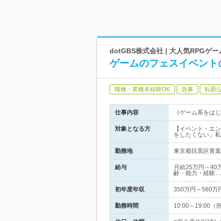
dotGBS株式会社 | 大人気RP
ゲームのフェスイベント
職種・業種未経験OK
急募
転勤
仕事内容
《ゲーム系をはじ
対象となる方
【イベント・エン
をしたくない」私
勤務地
東京都目黒区青葉台
給与
月給25万円～40
齢・能力・経験…
初年度年収
350万円～560万
勤務時間
10:00～19: