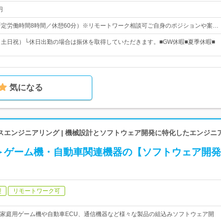
円
00（所定労働時間8時間／休憩60分）※リモートワーク相談可ご自身のポジションや案…
（土日祝）└休日出勤の場合は振休を取得していただきます。■GW休暇■夏季休暇■
気になる
スエンジニアリング | 機械設計とソフトウェア開発に特化したエンジニ
＞ゲーム機・自動車関連機器の【ソフトウェア開発
迎
リモートワーク可
家庭用ゲーム機や自動車ECU、通信機器など様々な製品の組込みソフトウェア開
。