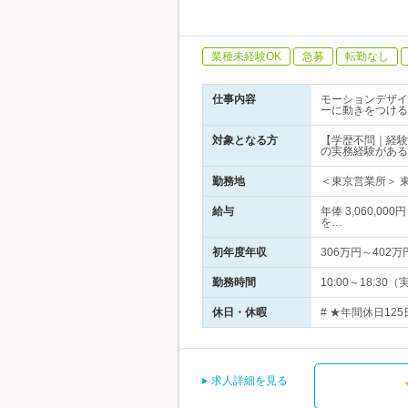
業種未経験OK
急募
転勤なし
仕事内容
モーションデザイ
ーに動きをつける
対象となる方
【学歴不問｜経験
の実務経験がある
勤務地
＜東京営業所＞ 東
給与
年俸 3,060,0
を…
初年度年収
306万円～402万
勤務時間
10:00～18:
休日・休暇
# ★年間休日12
求人詳細を見る