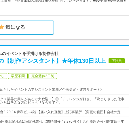
（土日祝）└休日出勤の場合は振休を取得していただきます。■GW休暇■夏季休暇■
気になる
Gゲームのイベントを手掛ける制作会社
の【制作アシスタント】★年休130日以上
正社員
なし
学歴不問
完全週休2日制
めとしたイベントのアシスタント業務／企画提案・運営サポート》
タメ業界に興味がある方大歓迎！】◎「チャレンジが好き」「決まりきった仕事
たちはそんな方にピッタリな会社です。
2-20-14 青和ビル4階 【雇い入れ直後】上記事業所 【変更の範囲】会社の定…
万円※上記月給に固定残業代【30時間分(48,970円~)】含む※超過分別途支給※年