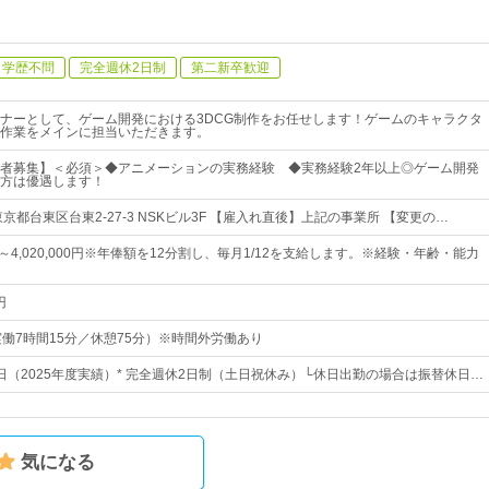
学歴不問
完全週休2日制
第二新卒歓迎
ナーとして、ゲーム開発における3DCG制作をお任せします！ゲームのキャラクタ
作業をメインに担当いただきます。
者募集】＜必須＞◆アニメーションの実務経験 ◆実務経験2年以上◎ゲーム開発
方は優遇します！
京都台東区台東2-27-3 NSKビル3F 【雇入れ直後】上記の事業所 【変更の…
00円～4,020,000円※年俸額を12分割し、毎月1/12を支給します。※経験・年齢・能力
円
30（実働7時間15分／休憩75分）※時間外労働あり
5日（2025年度実績）* 完全週休2日制（土日祝休み）└休日出勤の場合は振替休日…
気になる