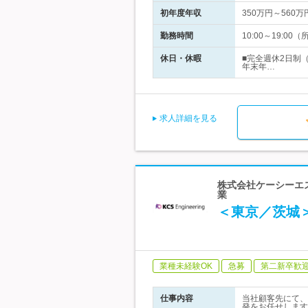
初年度年収
350万円～560万
勤務時間
10:00～19:
休日・休暇
■完全週休2日制
年末年…
求人詳細を見る
株式会社ケーシーエ
業
＜東京／茨城
業種未経験OK
急募
第二新卒歓
仕事内容
当社顧客先にて、
発をお任せします