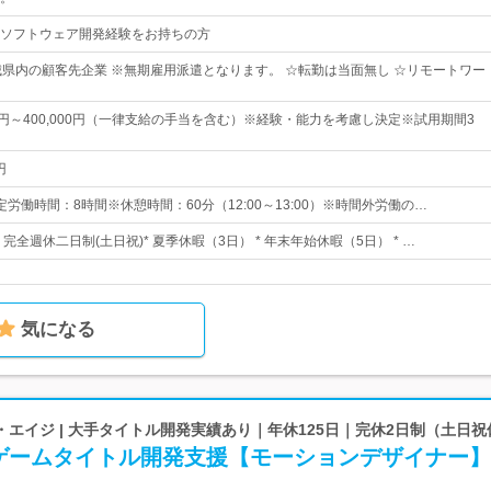
ソフトウェア開発経験をお持ちの方
城県内の顧客先企業 ※無期雇用派遣となります。 ☆転勤は当面無し ☆リモートワー
00円～400,000円（一律支給の手当を含む）※経験・能力を考慮し決定※試用期間3
円
※所定労働時間：8時間※休憩時間：60分（12:00～13:00）※時間外労働の…
* 完全週休二日制(土日祝)* 夏季休暇（3日） * 年末年始休暇（5日） * …
気になる
エイジ | 大手タイトル開発実績あり｜年休125日｜完休2日制（土日祝
ゲームタイトル開発支援【モーションデザイナー】