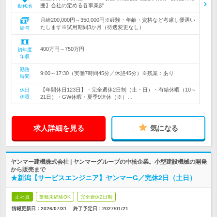
囲】会社の定める各事業所
勤務地
月給200,000円～350,000円※経験・年齢・資格など考慮し優遇い
たします※試用期間3か月（待遇変更なし）
給与
400万円～750万円
初年度
年収
勤務
9:00～17:30（実働7時間45分／休憩45分）※残業：あり
時間
【年間休日123日】・完全週休2日制（土・日）・有給休暇（10～
休日
休暇
21日）・GW休暇・夏季9連休（※）…
求人詳細を見る
気になる
ヤンマー建機株式会社 | ヤンマーグループの中核企業。小型建設機械の開発
から販売まで
★新潟【サービスエンジニア】ヤンマーG／完休2日（土日）
正社員
業種未経験OK
完全週休2日制
情報更新日：2026/07/31
終了予定日：
2027/01/21