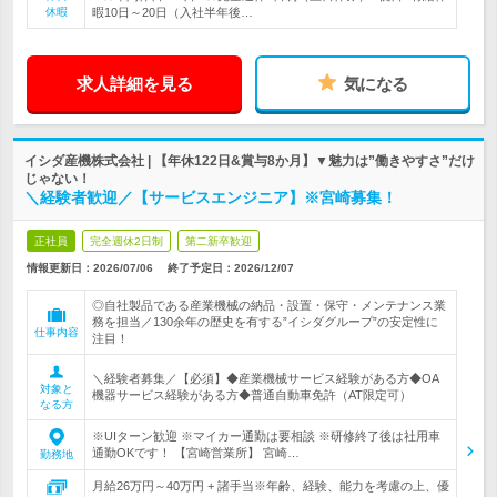
休暇
暇10日～20日（入社半年後…
求人詳細を見る
気になる
イシダ産機株式会社 | 【年休122日&賞与8か月】▼魅力は”働きやすさ”だけ
じゃない！
＼経験者歓迎／【サービスエンジニア】※宮崎募集！
正社員
完全週休2日制
第二新卒歓迎
情報更新日：2026/07/06
終了予定日：
2026/12/07
◎自社製品である産業機械の納品・設置・保守・メンテナンス業
務を担当／130余年の歴史を有する”イシダグループ”の安定性に
仕事内容
注目！
＼経験者募集／【必須】◆産業機械サービス経験がある方◆OA
対象と
機器サービス経験がある方◆普通自動車免許（AT限定可）
なる方
※UIターン歓迎 ※マイカー通勤は要相談 ※研修終了後は社用車
通勤OKです！ 【宮崎営業所】 宮崎…
勤務地
月給26万円～40万円 + 諸手当※年齢、経験、能力を考慮の上、優