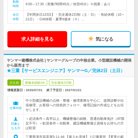
勤務
9:00～17:30（実働7時間45分／休憩45分）※残業：あり
時間
【年間休日123日】・完全週休2日制（土・日）・有給休暇（10～
休日
休暇
21日）・GW休暇・夏季9連休（※）…
求人詳細を見る
気になる
ヤンマー建機株式会社 | ヤンマーグループの中核企業。小型建設機械の開発
から販売まで
★三重【サービスエンジニア】ヤンマーG／完休2日（土日）
正社員
業種未経験OK
完全週休2日制
情報更新日：2026/07/31
終了予定日：
2027/01/21
中小型建設機械の点検・整備・修理業務を中心に、故障診断や出
張修理、お客様への技術的フォロー、修理記録の作成などをお任
仕事内容
せします。
＜必須条件＞高卒以上、機械整備の経験、普通自動車免許（AT限
定不可）＜歓迎条件＞自動車、建設機械整備士資格をお持ちの方
対象と
は歓迎
なる方
三重県津市高茶屋5-11-44 【雇入れ直後】上記事業所 【変更の範