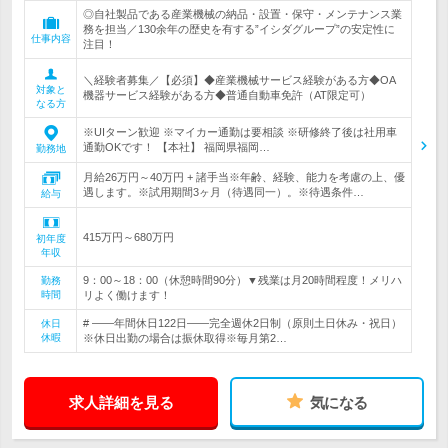
◎自社製品である産業機械の納品・設置・保守・メンテナンス業
務を担当／130余年の歴史を有する”イシダグループ”の安定性に
仕事内容
注目！
＼経験者募集／【必須】◆産業機械サービス経験がある方◆OA
対象と
機器サービス経験がある方◆普通自動車免許（AT限定可）
なる方
※UIターン歓迎 ※マイカー通勤は要相談 ※研修終了後は社用車
通勤OKです！ 【本社】 福岡県福岡…
勤務地
月給26万円～40万円 + 諸手当※年齢、経験、能力を考慮の上、優
遇します。※試用期間3ヶ月（待遇同一）。※待遇条件…
給与
415万円～680万円
初年度
年収
9：00～18：00（休憩時間90分）▼残業は月20時間程度！メリハ
勤務
時間
リよく働けます！
# ――年間休日122日――完全週休2日制（原則土日休み・祝日）
休日
休暇
※休日出勤の場合は振休取得※毎月第2…
求人詳細を見る
気になる