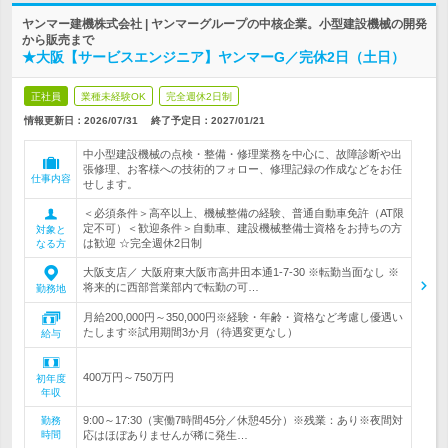
ヤンマー建機株式会社 | ヤンマーグループの中核企業。小型建設機械の開発
から販売まで
★大阪【サービスエンジニア】ヤンマーG／完休2日（土日）
正社員
業種未経験OK
完全週休2日制
情報更新日：2026/07/31
終了予定日：
2027/01/21
中小型建設機械の点検・整備・修理業務を中心に、故障診断や出
張修理、お客様への技術的フォロー、修理記録の作成などをお任
仕事内容
せします。
＜必須条件＞高卒以上、機械整備の経験、普通自動車免許（AT限
定不可）＜歓迎条件＞自動車、建設機械整備士資格をお持ちの方
対象と
は歓迎 ☆完全週休2日制
なる方
大阪支店／ 大阪府東大阪市高井田本通1-7-30 ※転勤当面なし ※
将来的に西部営業部内で転勤の可…
勤務地
月給200,000円～350,000円※経験・年齢・資格など考慮し優遇い
たします※試用期間3か月（待遇変更なし）
給与
400万円～750万円
初年度
年収
9:00～17:30（実働7時間45分／休憩45分）※残業：あり※夜間対
勤務
時間
応はほぼありませんが稀に発生…