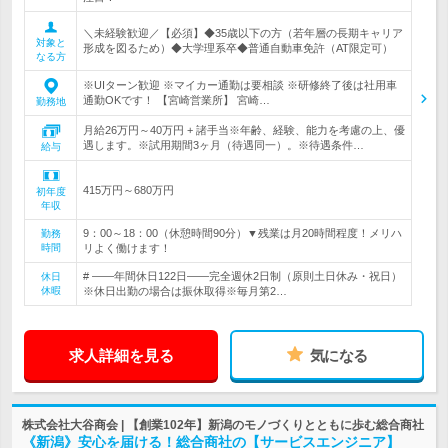
＼未経験歓迎／【必須】◆35歳以下の方（若年層の長期キャリア
対象と
形成を図るため）◆大学理系卒◆普通自動車免許（AT限定可）
なる方
※UIターン歓迎 ※マイカー通勤は要相談 ※研修終了後は社用車
通勤OKです！ 【宮崎営業所】 宮崎…
勤務地
月給26万円～40万円 + 諸手当※年齢、経験、能力を考慮の上、優
遇します。※試用期間3ヶ月（待遇同一）。※待遇条件…
給与
415万円～680万円
初年度
年収
9：00～18：00（休憩時間90分）▼残業は月20時間程度！メリハ
勤務
時間
リよく働けます！
# ――年間休日122日――完全週休2日制（原則土日休み・祝日）
休日
休暇
※休日出勤の場合は振休取得※毎月第2…
求人詳細を見る
気になる
株式会社大谷商会 | 【創業102年】新潟のモノづくりとともに歩む総合商社
《新潟》安心を届ける！総合商社の【サービスエンジニア】