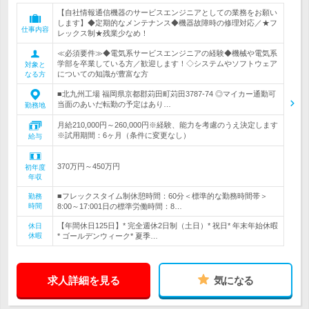
【自社情報通信機器のサービスエンジニアとしての業務をお願い
します】◆定期的なメンテナンス◆機器故障時の修理対応／★フ
仕事内容
レックス制★残業少なめ！
≪必須要件≫◆電気系サービスエンジニアの経験◆機械や電気系
学部を卒業している方／歓迎します！◇システムやソフトウェア
対象と
についての知識が豊富な方
なる方
■北九州工場 福岡県京都郡苅田町苅田3787-74 ◎マイカー通勤可
当面のあいだ転勤の予定はあり…
勤務地
月給210,000円～260,000円※経験、能力を考慮のうえ決定します
※試用期間：6ヶ月（条件に変更なし）
給与
370万円～450万円
初年度
年収
■フレックスタイム制休憩時間：60分＜標準的な勤務時間帯＞
勤務
時間
8:00～17:001日の標準労働時間：8…
【年間休日125日】* 完全週休2日制（土日）* 祝日* 年末年始休暇
休日
休暇
* ゴールデンウィーク* 夏季…
求人詳細を見る
気になる