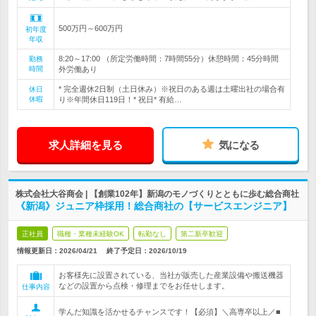
500万円～600万円
初年度
年収
8:20～17:00 （所定労働時間：7時間55分）休憩時間：45分時間
勤務
時間
外労働あり
* 完全週休2日制（土日休み）※祝日のある週は土曜出社の場合有
休日
休暇
り※年間休日119日！* 祝日* 有給…
求人詳細を見る
気になる
株式会社大谷商会 | 【創業102年】新潟のモノづくりとともに歩む総合商社
《新潟》ジュニア枠採用！総合商社の【サービスエンジニア】
正社員
職種・業種未経験OK
転勤なし
第二新卒歓迎
情報更新日：2026/04/21
終了予定日：
2026/10/19
お客様先に設置されている、当社が販売した産業設備や搬送機器
などの設置から点検・修理までをお任せします。
仕事内容
学んだ知識を活かせるチャンスです！【必須】＼高専卒以上／■