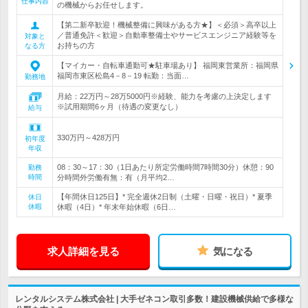
仕事内容
の機械からお任せします。
【第二新卒歓迎！機械整備に興味がある方★】＜必須＞高卒以上
／普通免許＜歓迎＞自動車整備士やサービスエンジニア経験等を
対象と
お持ちの方
なる方
【マイカー・自転車通勤可★駐車場あり】 福岡東営業所：福岡県
福岡市東区松島4－8－19 転勤：当面…
勤務地
月給：22万円～28万5000円※経験、能力を考慮の上決定します
※試用期間6ヶ月（待遇の変更なし）
給与
330万円～428万円
初年度
年収
08：30～17：30（1日あたり所定労働時間7時間30分）休憩：90
勤務
時間
分時間外労働有無：有（月平均2…
【年間休日125日】* 完全週休2日制（土曜・日曜・祝日）* 夏季
休日
休暇
休暇（4日）* 年末年始休暇（6日…
求人詳細を見る
気になる
レンタルシステム株式会社 | 大手ゼネコン取引多数！建設機械供給で多様な