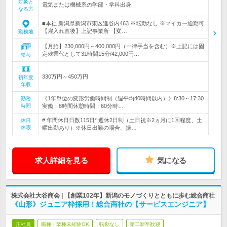
対象と
電気または機械系の学部・学科出身
なる方
■本社 新潟県新潟市東区逢谷内463 ※転勤なし ※マイカー通勤可
【雇入れ直後】上記事業所 【変…
勤務地
【月給】230,000円～400,000円（一律手当を含む）※上記には固
定残業代として31時間15分/42,000円…
給与
330万円～450万円
初年度
年収
《1年単位の変形労働時間制（週平均40時間以内）》8:30～17:30
勤務
時間
実働：8時間休憩時間：60分時…
# 年間休日日数115日* 週休2日制（土日祝※2ヵ月に1回程度、土
休日
休暇
曜出勤あり）※休日出勤の場合、振…
求人詳細を見る
気になる
株式会社大谷商会 | 【創業102年】新潟のモノづくりとともに歩む総合商社
《山形》ジュニア枠採用！総合商社の【サービスエンジニア】
正社員
職種・業種未経験OK
転勤なし
第二新卒歓迎