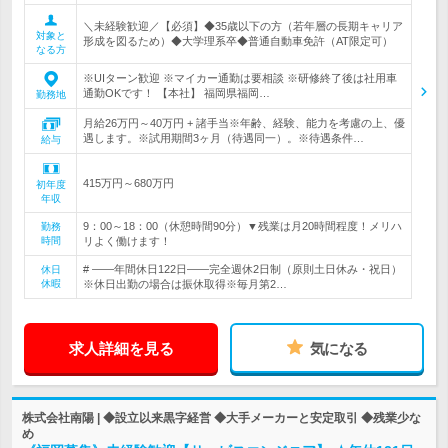
＼未経験歓迎／【必須】◆35歳以下の方（若年層の長期キャリア
対象と
形成を図るため）◆大学理系卒◆普通自動車免許（AT限定可）
なる方
※UIターン歓迎 ※マイカー通勤は要相談 ※研修終了後は社用車
通勤OKです！ 【本社】 福岡県福岡…
勤務地
月給26万円～40万円 + 諸手当※年齢、経験、能力を考慮の上、優
遇します。※試用期間3ヶ月（待遇同一）。※待遇条件…
給与
415万円～680万円
初年度
年収
9：00～18：00（休憩時間90分）▼残業は月20時間程度！メリハ
勤務
時間
リよく働けます！
# ――年間休日122日――完全週休2日制（原則土日休み・祝日）
休日
休暇
※休日出勤の場合は振休取得※毎月第2…
求人詳細を見る
気になる
株式会社南陽 | ◆設立以来黒字経営 ◆大手メーカーと安定取引 ◆残業少な
め