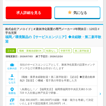
求人詳細を見る
気になる
株式会社アメロイド | ＃液体浄化装置の専門メーカー #年間休日：120日 #
手当充実
福岡／環境製品の【サービスエンジニア】◆未経験・第二新卒歓
迎
正社員
職種・業種未経験OK
転勤なし
学歴不問
第二新卒歓迎
情報更新日：2026/07/03
終了予定日：
2026/12/24
当社のサービスエンジニアとして、液体浄化装置の設置やメンテ
ナンスなどの業務をお任せいたします
仕事内容
《職種・業界未経験歓迎！第二新卒歓迎》【必須】◆普通自動車
対象と
免許【歓迎】◇機械・電子系の学部を卒業した方
なる方
＼転勤なし！／ 【福岡支店】 福岡県福岡市中央区天神2-3-10-
719 ※入社後は神戸支店で研修…
勤務地
月給 300,000円～380,000円※経験・年齢・能力を考慮して決定
いたします※固定残業代 100,000円（4…
給与