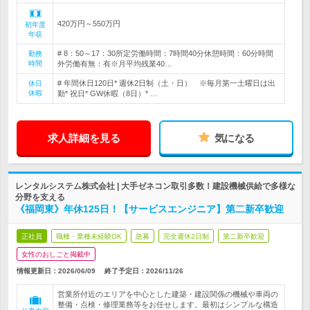
420万円～550万円
初年度
年収
# 8：50～17：30所定労働時間：7時間40分休憩時間：60分時間
勤務
時間
外労働有無：有※月平均残業40…
# 年間休日120日* 週休2日制（土・日） ※毎月第一土曜日は出
休日
休暇
勤* 祝日* GW休暇（8日）* …
求人詳細を見る
気になる
レンタルシステム株式会社 | 大手ゼネコン取引多数！建設機械供給で多様な
分野を支える
《福岡東》年休125日！【サービスエンジニア】第二新卒歓迎
正社員
職種・業種未経験OK
急募
完全週休2日制
第二新卒歓迎
女性のおしごと掲載中
情報更新日：2026/06/09
終了予定日：
2026/11/26
営業所付近のエリアを中心とした建築・建設関係の機械や車両の
整備・点検・修理業務等をお任せします。最初はシンプルな構造