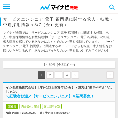
サービスエンジニア 電子 福岡県に関する求人・転職・
中途採用情報＜8/7（金）更新＞
マイナビ転職では「サービスエンジニア 電子 福岡県」に関連する転職・求
人・中途採用情報を多数掲載中!「サービスエンジニア 電子 福岡県」の転職・
求人情報を探しているあなたにおすすめのお仕事を掲載しています。「サービ
スエンジニア 電子 福岡県」に関連するキーワードからも転職・求人情報をお
探しいただけるので、あなたにぴったりのお仕事を見つけてみてください!
1～50件 (全211件中)
1
2
3
4
5
イシダ産機株式会社 | 【年休122日&賞与8か月】▼魅力は”働きやすさ”だけ
じゃない！
＼経験者歓迎／【サービスエンジニア】※福岡募集！
正社員
完全週休2日制
第二新卒歓迎
情報更新日：2026/07/06
終了予定日：
2026/12/07