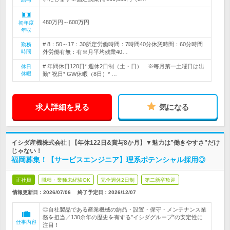
480万円～600万円
初年度
年収
# 8：50～17：30所定労働時間：7時間40分休憩時間：60分時間
勤務
時間
外労働有無：有※月平均残業40…
# 年間休日120日* 週休2日制（土・日） ※毎月第一土曜日は出
休日
休暇
勤* 祝日* GW休暇（8日）* …
求人詳細を見る
気になる
イシダ産機株式会社 | 【年休122日&賞与8か月】▼魅力は”働きやすさ”だけ
じゃない！
福岡募集！【サービスエンジニア】理系ポテンシャル採用◎
正社員
職種・業種未経験OK
完全週休2日制
第二新卒歓迎
情報更新日：2026/07/06
終了予定日：
2026/12/07
◎自社製品である産業機械の納品・設置・保守・メンテナンス業
務を担当／130余年の歴史を有する”イシダグループ”の安定性に
仕事内容
注目！