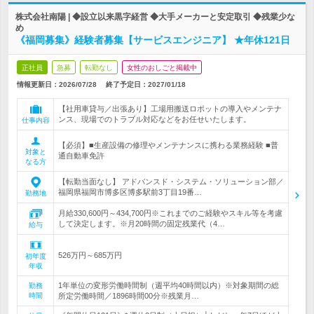
株式会社南陽 | ◆設立以来黒字経営 ◆大手メーカーと安定取引 ◆残業少な
め
《福岡募集》経験者募集【サービスエンジニア】 ★年休121日
正社員
急募
転勤なし
女性のおしごと掲載中
情報更新日：2026/07/28
終了予定日：
2027/01/18
【社用車貸与／出張あり】工場用搬送ロボットの導入やメンテナ
ンス、現場でのトラブル対応などをお任せいたします。
仕事内容
【必須】■生産設備の修理やメンテナンスに携わる業務経験 ■普
対象と
通自動車免許
なる方
【転勤当面なし】 アドバンスド・システム・ソリューション部／
福岡県福岡市博多区博多駅前3丁目19番…
勤務地
月給330,600円～434,700円※これまでのご経験やスキル等を考慮
して決定します。※月20時間の固定残業代（4…
給与
526万円～685万円
初年度
年収
1年単位の変形労働時間制（週平均40時間以内）※対象期間の総
勤務
時間
所定労働時間／1896時間00分※残業月…