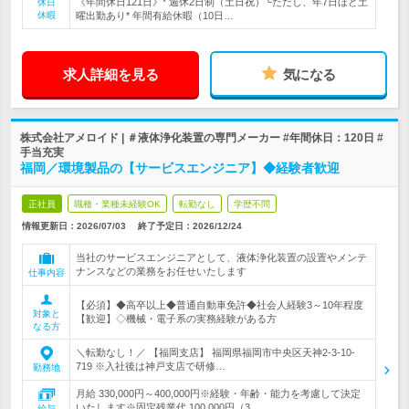
《年間休日121日》* 週休2日制（土日祝）└ただし、年7日ほど土
休日
休暇
曜出勤あり* 年間有給休暇（10日…
求人詳細を見る
気になる
株式会社アメロイド | ＃液体浄化装置の専門メーカー #年間休日：120日 #
手当充実
福岡／環境製品の【サービスエンジニア】◆経験者歓迎
正社員
職種・業種未経験OK
転勤なし
学歴不問
情報更新日：2026/07/03
終了予定日：
2026/12/24
当社のサービスエンジニアとして、液体浄化装置の設置やメンテ
ナンスなどの業務をお任せいたします
仕事内容
【必須】◆高卒以上◆普通自動車免許◆社会人経験3～10年程度
対象と
【歓迎】◇機械・電子系の実務経験がある方
なる方
＼転勤なし！／ 【福岡支店】 福岡県福岡市中央区天神2-3-10-
719 ※入社後は神戸支店で研修…
勤務地
月給 330,000円～400,000円※経験・年齢・能力を考慮して決定
いたします※固定残業代 100,000円（3…
給与