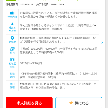
情報更新日：2026/04/21
終了予定日：
2026/10/19
お客様先に設置されている、当社が販売した産業設備や搬送機器
などの設置から点検・修理までをお任せします。
仕事内容
学んだ知識を活かせるチャンスです！【必須】＼高専卒以上／■
対象と
電気または機械系の学部・学科出身
なる方
■酒田営業所 山形県酒田市京田4-5-1 ★本社（新潟県新潟市）な
どで研修を行う可能性があります。…
勤務地
【月給】230,000円～400,000円（一律手当を含む）※上記には固
定残業代として31時間15分/42,000円…
給与
300万円～350万円
初年度
年収
《1年単位の変形労働時間制（週平均40時間以内）》8:30～17:30
勤務
時間
実働：8時間休憩時間：60分時…
# 年間休日日数115日* 週休2日制（土日祝※2ヵ月に1回程度、土
休日
休暇
曜出勤あり）※休日出勤の場合、振…
求人詳細を見る
気になる