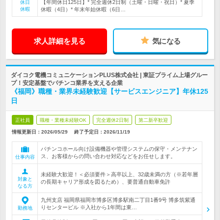
【年間休日125日】* 完全週休2日制（土曜・日曜・祝日）* 夏季
休日
休暇
休暇（4日）* 年末年始休暇（6日…
求人詳細を見る
気になる
ダイコク電機コミュニケーションPLUS株式会社 | 東証プライム上場グルー
プ！安定基盤でパチンコ業界を支える企業
《福岡》職種・業界未経験歓迎【サービスエンジニア】年休125
日
正社員
職種・業種未経験OK
完全週休2日制
第二新卒歓迎
情報更新日：2026/05/29
終了予定日：
2026/11/19
パチンコホール向け設備機器や管理システムの保守・メンテナン
ス、お客様からの問い合わせ対応などをお任せします。
仕事内容
未経験大歓迎！＜必須要件＞高卒以上、32歳未満の方（※若年層
対象と
の長期キャリア形成を図るため）、要普通自動車免許
なる方
九州支店 福岡県福岡市博多区博多駅南二丁目1番9号 博多筑紫通
りセンタービル ※入社から1年間は東…
勤務地