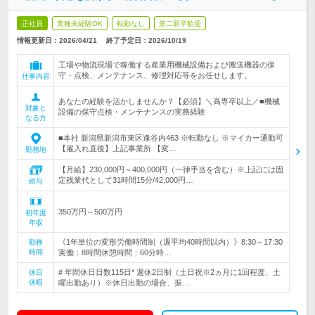
正社員
業種未経験OK
転勤なし
第二新卒歓迎
情報更新日：2026/04/21
終了予定日：
2026/10/19
工場や物流現場で稼働する産業用機械設備および搬送機器の保
守・点検、メンテナンス、修理対応等をお任せします。
仕事内容
あなたの経験を活かしませんか？【必須】＼高専卒以上／■機械
対象と
設備の保守点検・メンテナンスの実務経験
なる方
■本社 新潟県新潟市東区逢谷内463 ※転勤なし ※マイカー通勤可
【雇入れ直後】上記事業所 【変…
勤務地
【月給】230,000円～400,000円（一律手当を含む）※上記には固
定残業代として31時間15分/42,000円…
給与
350万円～500万円
初年度
年収
《1年単位の変形労働時間制（週平均40時間以内）》8:30～17:30
勤務
時間
実働：8時間休憩時間：60分時…
# 年間休日日数115日* 週休2日制（土日祝※2ヵ月に1回程度、土
休日
休暇
曜出勤あり）※休日出勤の場合、振…