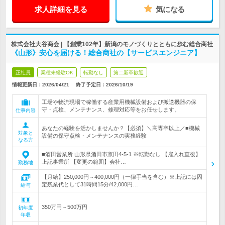
求人詳細を見る
気になる
株式会社大谷商会 | 【創業102年】新潟のモノづくりとともに歩む総合商社
《山形》安心を届ける！総合商社の【サービスエンジニア】
正社員
業種未経験OK
転勤なし
第二新卒歓迎
情報更新日：2026/04/21
終了予定日：
2026/10/19
工場や物流現場で稼働する産業用機械設備および搬送機器の保
守・点検、メンテナンス、修理対応等をお任せします。
仕事内容
あなたの経験を活かしませんか？【必須】＼高専卒以上／■機械
対象と
設備の保守点検・メンテナンスの実務経験
なる方
■酒田営業所 山形県酒田市京田4-5-1 ※転勤なし 【雇入れ直後】
上記事業所 【変更の範囲】会社…
勤務地
【月給】250,000円～400,000円（一律手当を含む）※上記には固
定残業代として31時間15分/42,000円…
給与
350万円～500万円
初年度
年収