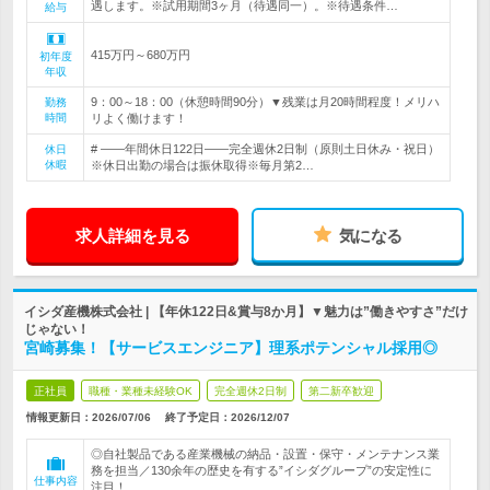
遇します。※試用期間3ヶ月（待遇同一）。※待遇条件…
給与
415万円～680万円
初年度
年収
9：00～18：00（休憩時間90分）▼残業は月20時間程度！メリハ
勤務
時間
リよく働けます！
# ――年間休日122日――完全週休2日制（原則土日休み・祝日）
休日
休暇
※休日出勤の場合は振休取得※毎月第2…
求人詳細を見る
気になる
イシダ産機株式会社 | 【年休122日&賞与8か月】▼魅力は”働きやすさ”だけ
じゃない！
宮崎募集！【サービスエンジニア】理系ポテンシャル採用◎
正社員
職種・業種未経験OK
完全週休2日制
第二新卒歓迎
情報更新日：2026/07/06
終了予定日：
2026/12/07
◎自社製品である産業機械の納品・設置・保守・メンテナンス業
務を担当／130余年の歴史を有する”イシダグループ”の安定性に
仕事内容
注目！