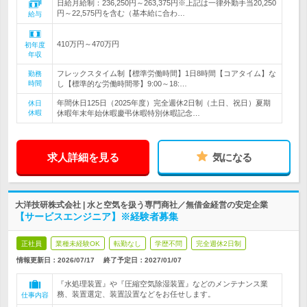
日給月給制：236,250円～263,375円※上記は一律外勤手当20,250
円～22,575円を含む（基本給に合わ…
給与
410万円～470万円
初年度
年収
フレックスタイム制【標準労働時間】1日8時間【コアタイム】な
勤務
時間
し【標準的な労働時間帯】9:00～18:…
年間休日125日（2025年度）完全週休2日制（土日、祝日）夏期
休日
休暇
休暇年末年始休暇慶弔休暇特別休暇記念…
求人詳細を見る
気になる
大洋技研株式会社 | 水と空気を扱う専門商社／無借金経営の安定企業
【サービスエンジニア】※経験者募集
正社員
業種未経験OK
転勤なし
学歴不問
完全週休2日制
情報更新日：2026/07/17
終了予定日：
2027/01/07
『水処理装置』や『圧縮空気除湿装置』などのメンテナンス業
務、装置選定、装置設置などをお任せします。
仕事内容