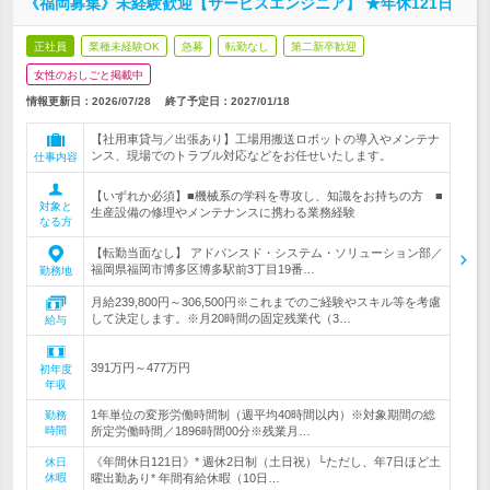
《福岡募集》未経験歓迎【サービスエンジニア】 ★年休121日
正社員
業種未経験OK
急募
転勤なし
第二新卒歓迎
女性のおしごと掲載中
情報更新日：2026/07/28
終了予定日：
2027/01/18
【社用車貸与／出張あり】工場用搬送ロボットの導入やメンテナ
ンス、現場でのトラブル対応などをお任せいたします。
仕事内容
【いずれか必須】■機械系の学科を専攻し、知識をお持ちの方 ■
対象と
生産設備の修理やメンテナンスに携わる業務経験
なる方
【転勤当面なし】 アドバンスド・システム・ソリューション部／
福岡県福岡市博多区博多駅前3丁目19番…
勤務地
月給239,800円～306,500円※これまでのご経験やスキル等を考慮
して決定します。※月20時間の固定残業代（3…
給与
391万円～477万円
初年度
年収
1年単位の変形労働時間制（週平均40時間以内）※対象期間の総
勤務
時間
所定労働時間／1896時間00分※残業月…
《年間休日121日》* 週休2日制（土日祝）└ただし、年7日ほど土
休日
休暇
曜出勤あり* 年間有給休暇（10日…