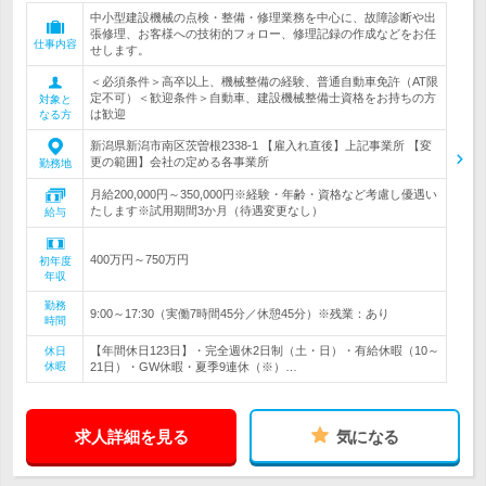
中小型建設機械の点検・整備・修理業務を中心に、故障診断や出
張修理、お客様への技術的フォロー、修理記録の作成などをお任
仕事内容
せします。
＜必須条件＞高卒以上、機械整備の経験、普通自動車免許（AT限
定不可）＜歓迎条件＞自動車、建設機械整備士資格をお持ちの方
対象と
は歓迎
なる方
新潟県新潟市南区茨曽根2338-1 【雇入れ直後】上記事業所 【変
更の範囲】会社の定める各事業所
勤務地
月給200,000円～350,000円※経験・年齢・資格など考慮し優遇い
たします※試用期間3か月（待遇変更なし）
給与
400万円～750万円
初年度
年収
勤務
9:00～17:30（実働7時間45分／休憩45分）※残業：あり
時間
【年間休日123日】・完全週休2日制（土・日）・有給休暇（10～
休日
休暇
21日）・GW休暇・夏季9連休（※）…
求人詳細を見る
気になる