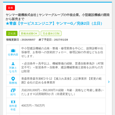
新着
ヤンマー建機株式会社 | ヤンマーグループの中核企業。小型建設機械の開発
から販売まで
★青森【サービスエンジニア】ヤンマーG／完休2日（土日）
正社員
業種未経験OK
完全週休2日制
情報更新日：2026/08/07
終了予定日：
2027/01/28
中小型建設機械の点検・整備・修理業務を中心に、故障診断や出
張修理、お客様への技術的フォロー、修理記録の作成などをお任
仕事内容
せします。
＜必須条件＞高卒以上、機械整備の経験、普通自動車免許（AT限
定不可）＜歓迎条件＞自動車、建設機械整備士資格をお持ちの方
対象と
は歓迎
なる方
青森県青森市港町2-5-12 【雇入れ直後】上記事業所 【変更の範
囲】会社の定める各事業所
勤務地
月給200,000円～350,000円※経験・年齢・資格など考慮し優遇い
たします※試用期間3か月（待遇変更なし）
給与
400万円～750万円
初年度
年収