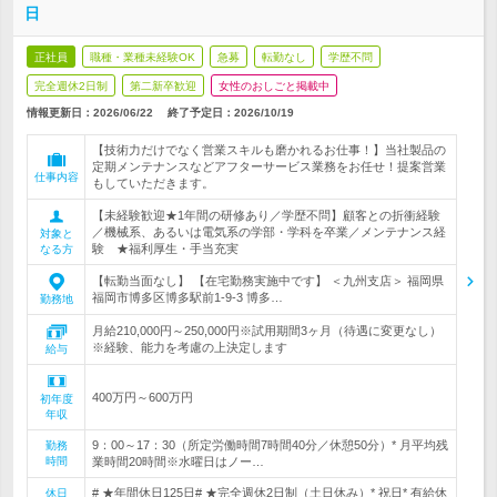
日
正社員
職種・業種未経験OK
急募
転勤なし
学歴不問
完全週休2日制
第二新卒歓迎
女性のおしごと掲載中
情報更新日：2026/06/22
終了予定日：
2026/10/19
【技術力だけでなく営業スキルも磨かれるお仕事！】当社製品の
定期メンテナンスなどアフターサービス業務をお任せ！提案営業
仕事内容
もしていただきます。
【未経験歓迎★1年間の研修あり／学歴不問】顧客との折衝経験
／機械系、あるいは電気系の学部・学科を卒業／メンテナンス経
対象と
験 ★福利厚生・手当充実
なる方
【転勤当面なし】 【在宅勤務実施中です】 ＜九州支店＞ 福岡県
福岡市博多区博多駅前1-9-3 博多…
勤務地
月給210,000円～250,000円※試用期間3ヶ月（待遇に変更なし）
※経験、能力を考慮の上決定します
給与
400万円～600万円
初年度
年収
9：00～17：30（所定労働時間7時間40分／休憩50分）* 月平均残
勤務
時間
業時間20時間※水曜日はノー…
# ★年間休日125日# ★完全週休2日制（土日休み）* 祝日* 有給休
休日