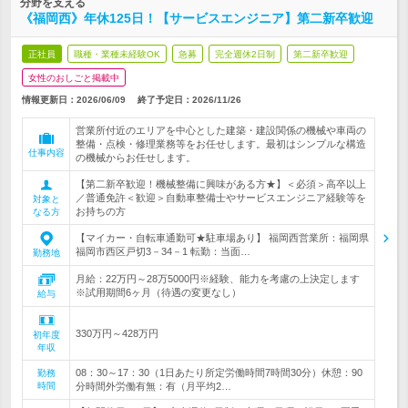
分野を支える
《福岡西》年休125日！【サービスエンジニア】第二新卒歓迎
正社員
職種・業種未経験OK
急募
完全週休2日制
第二新卒歓迎
女性のおしごと掲載中
情報更新日：2026/06/09
終了予定日：
2026/11/26
営業所付近のエリアを中心とした建築・建設関係の機械や車両の
整備・点検・修理業務等をお任せします。最初はシンプルな構造
仕事内容
の機械からお任せします。
【第二新卒歓迎！機械整備に興味がある方★】＜必須＞高卒以上
／普通免許＜歓迎＞自動車整備士やサービスエンジニア経験等を
対象と
お持ちの方
なる方
【マイカー・自転車通勤可★駐車場あり】 福岡西営業所：福岡県
福岡市西区戸切3－34－1 転勤：当面…
勤務地
月給：22万円～28万5000円※経験、能力を考慮の上決定します
※試用期間6ヶ月（待遇の変更なし）
給与
330万円～428万円
初年度
年収
08：30～17：30（1日あたり所定労働時間7時間30分）休憩：90
勤務
時間
分時間外労働有無：有（月平均2…