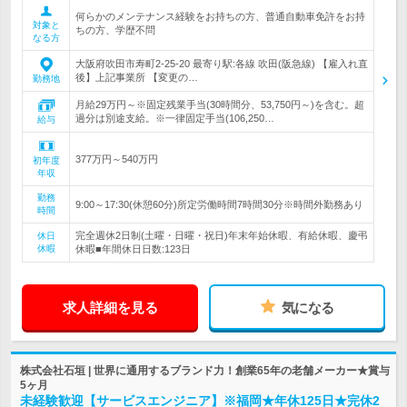
何らかのメンテナンス経験をお持ちの方、普通自動車免許をお持
対象と
ちの方、学歴不問
なる方
大阪府吹田市寿町2-25-20 最寄り駅:各線 吹田(阪急線) 【雇入れ直
後】上記事業所 【変更の…
勤務地
月給29万円～※固定残業手当(30時間分、53,750円～)を含む。超
過分は別途支給。※一律固定手当(106,250…
給与
377万円～540万円
初年度
年収
勤務
9:00～17:30(休憩60分)所定労働時間7時間30分※時間外勤務あり
時間
完全週休2日制(土曜・日曜・祝日)年末年始休暇、有給休暇、慶弔
休日
休暇
休暇■年間休日日数:123日
求人詳細を見る
気になる
株式会社石垣 | 世界に通用するブランド力！創業65年の老舗メーカー★賞与
5ヶ月
未経験歓迎【サービスエンジニア】※福岡★年休125日★完休2