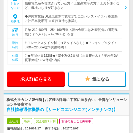
機械電気系を専攻されていた方／工業高校卒の方／工具を使うな
対象と
ど、機械いじりが好きな方
なる方
◆沖縄営業所 沖縄県那覇市真地171 エコパレス・イラハ ※通勤
に社用車使用可 ※直行直帰も推奨し…
勤務地
月給 212,400円～254,160円※上記の金額には24時間分の固定残
業代（35,400円～42,360円）を含…
給与
# フレックスタイム制（コアタイムなし）■フレキシブルタイム
勤務
時間
8:00～22:00■標準労働時間 1…
# ★年間休日122日★* 完全週休2日制（土日祝休み）* 年末年始*
休日
休暇
夏季休暇* GW休暇* 有給…
求人詳細を見る
気になる
株式会社カンノ製作所 | お客様の課題に丁寧に向き合い、最善なソリューシ
ョンを提案する
自社情報通信機器の【サービスエンジニア(メンテナンス)】
正社員
急募
完全週休2日制
女性のおしごと掲載中
情報更新日：2026/07/17
終了予定日：
2027/01/07