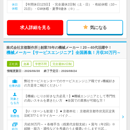
【年間休日123日】・完全週休2日制（土・日）・有給休暇（10～
休日
休暇
21日）・GW休暇・夏季9連休（※）…
求人詳細を見る
気になる
株式会社京都製作所 | 創業78年の機械メーカー！20～40代活躍中！
機械メーカー【サービスエンジニア】全国募集！月収30万円～
正社員
急募
学歴不問
完全週休2日制
情報更新日：2026/06/30
終了予定日：
2026/08/24
弊社サービスセンターでのサービスエンジニア職です♪機械好き
の方是非ご検討ください！
仕事内容
【機械いじりが好きな方必見！】■機械エンジニアとして専門性
対象と
の高いスキルを磨きたい方 ■全国での業務が可能な方！
なる方
【U・Iターンも歓迎！】 ■ 京都本社： 京都府京都市伏見区淀美
豆町377-1 ※マイカー・バイク…
勤務地
月給30万円～ + 各種手当（残業代全額支給）+ 賞与（年2回）※
経験・能力・適性などを考慮のうえ優遇いたします※試…
給与