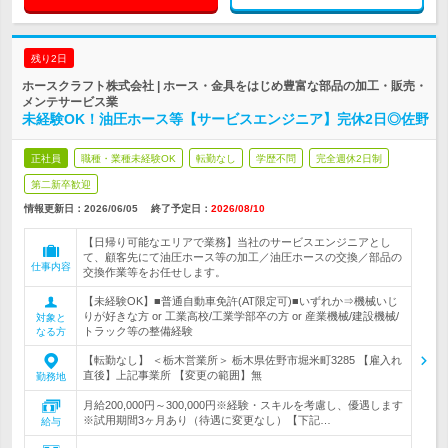
残り2日
ホースクラフト株式会社 | ホース・金具をはじめ豊富な部品の加工・販売・
メンテサービス業
未経験OK！油圧ホース等【サービスエンジニア】完休2日◎佐野
正社員
職種・業種未経験OK
転勤なし
学歴不問
完全週休2日制
第二新卒歓迎
情報更新日：2026/06/05
終了予定日：
2026/08/10
【日帰り可能なエリアで業務】当社のサービスエンジニアとし
て、顧客先にて油圧ホース等の加工／油圧ホースの交換／部品の
仕事内容
交換作業等をお任せします。
【未経験OK】■普通自動車免許(AT限定可)■いずれか⇒機械いじ
りが好きな方 or 工業高校/工業学部卒の方 or 産業機械/建設機械/
対象と
トラック等の整備経験
なる方
【転勤なし】 ＜栃木営業所＞ 栃木県佐野市堀米町3285 【雇入れ
直後】上記事業所 【変更の範囲】無
勤務地
月給200,000円～300,000円※経験・スキルを考慮し、優遇します
※試用期間3ヶ月あり（待遇に変更なし）【下記…
給与