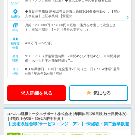
保守・メンテ経験《歓迎》◆電気工事士等の有資格者歓迎！
なる方
◆春日井事務所 愛知県春日井市上条町3-24-5 ※転勤なし 【雇い
入れ直後】上記事業所 【変更の…
勤務地
月給：289,000円-373,000円※経験、能力を考慮して決定しま
す。※試用期間：3ヶ月（条件の変更なし）
給与
491万円～652万円
初年度
年収
9:00~17:30（所定労働時間：7時間45分／休憩45分）※時間外労
勤務
時間
働：あり※月平均残業時間：7…
# ★年間休日：120日* 完全週休2日制（土・日）* GW休暇* 夏季
休日
休暇
休暇* 年末年始休暇* 有給…
求人詳細を見る
気になる
コベルコ建機トータルサポート株式会社 | 年間休日120日以上(土日祝休み)
｜4割以上が20～30代の若手社員！
【 技術系総合職(サービスエンジニア）】*未経験・第二新卒歓迎