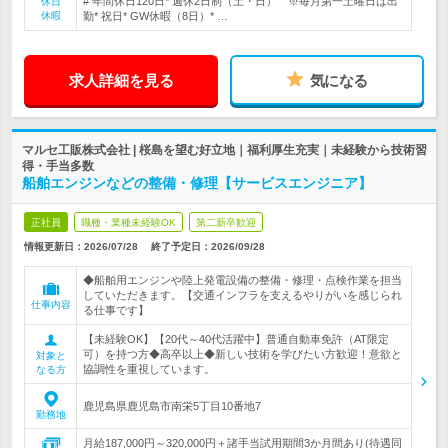
# 年間休日120日* 週休2日制（土・日） ※毎月第一土曜日は出
休日
休暇
勤* 祝日* GW休暇（8日）* …
求人詳細を見る
気になる
マルセ工販株式会社 | 桜島を望む好立地｜福利厚生充実｜未経験から技術習
得・手当多数
船舶エンジンなどの整備・修理【サービスエンジニア】
正社員
職種・業種未経験OK
第二新卒歓迎
情報更新日：2026/07/28
終了予定日：
2026/09/28
◆船舶用エンジンや陸上発電設備の整備・修理・点検作業を担当
していただきます。【交通インフラを支えるやりがいを感じられ
仕事内容
る仕事です】
【未経験OK】【20代～40代活躍中】普通自動車免許（AT限定
可）を持つ方◆高卒以上◆新しい技術を学びたい方歓迎！意欲と
対象と
協調性を重視しています。
なる方
鹿児島県鹿児島市南栄5丁目10番地7
勤務地
月給187,000円～320,000円＋諸手当試用期間3か月間あり(待遇同