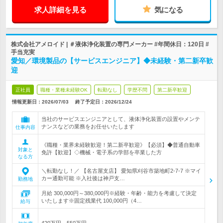
求人詳細を見る
気になる
株式会社アメロイド | ＃液体浄化装置の専門メーカー #年間休日：120日 #
手当充実
愛知／環境製品の【サービスエンジニア】◆未経験・第二新卒歓
迎
正社員
職種・業種未経験OK
転勤なし
学歴不問
第二新卒歓迎
情報更新日：2026/07/03
終了予定日：
2026/12/24
当社のサービスエンジニアとして、液体浄化装置の設置やメンテ
ナンスなどの業務をお任せいたします
仕事内容
《職種・業界未経験歓迎！第二新卒歓迎》【必須】◆普通自動車
対象と
免許【歓迎】◇機械・電子系の学部を卒業した方
なる方
＼転勤なし！／ 【名古屋支店】 愛知県刈谷市築地町2-7-7 ※マイ
カー通勤可能 ※入社後は神戸支…
勤務地
月給 300,000円～380,000円※経験・年齢・能力を考慮して決定
いたします※固定残業代 100,000円（4…
給与
420万円～550万円