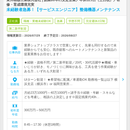
東洋精器工業株式会社 | 創業80年の安定企業／年休125日（土日祝）／研
修・育成環境充実
未経験者急募！【サービスエンジニア】整備機器メンテナンス
正社員
職種・業種未経験OK
急募
学歴不問
完全週休2日制
第二新卒歓迎
情報更新日：2026/07/29
終了予定日：
2026/08/27
業界シェアトップクラスで営業しやすく、先輩も同行するので未
経験からでも安心。既存顧客へのルートメンテナンスと新製品の
仕事内容
提案業務をお任せします！
★経験・資格不問／第二新卒歓迎／20代・30代活躍中★機械・車
いじりが好き、モノづくりに興味がある、工具を使う作業経験が
対象と
ある方…いずれも大歓迎！
なる方
UIターン歓迎！ ★希望地に配属／車通勤OK 勤務地一覧は以下 横
浜支店（横浜市）or 福岡営業所…
勤務地
月給23万1000円～40万1000円＋諸手当※経験・年齢・スキルな
どを考慮し、相談の上決定します※固定残業代40h…
給与
300万円～500万円
初年度
年収
勤務
8:45～17:30（休憩1時間）
時間