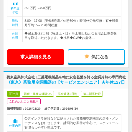
351万円～450万円
初年度
年収
8:00～17:00（実働8時間／休憩60分）時間外労働有無：有★残業
勤務
時間
月平均15～25時間程度
◆完全週休2日制（毎週土・日）※土曜出勤となる場合は振替休
休日
休暇
日を取得いただきます。◆祝日◆GW◆お盆休…
求人詳細を見る
気になる
菱東産業株式会社 | 三菱電機製品を軸に安定基盤を誇る空調冷熱の専門商社
《東京》業務用空調機器の【サービスエンジニア】★年休127日
正社員
職種・業種未経験OK
完全週休2日制
第二新卒歓迎
女性のおしごと掲載中
情報更新日：2026/02/20
終了予定日：
2026/08/20
公共インフラ施設などに納入された業務用空調機器の点検・メン
テナンスをお任せします。計画的な案件が中心で、スケジュール
仕事内容
管理もしやすい環境です。