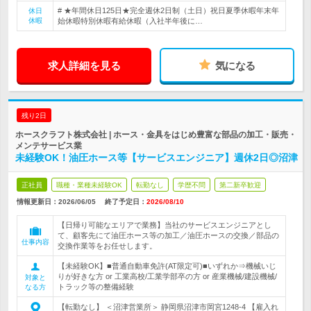
# ★年間休日125日★完全週休2日制（土日）祝日夏季休暇年末年
休日
休暇
始休暇特別休暇有給休暇（入社半年後に…
求人詳細を見る
気になる
残り2日
ホースクラフト株式会社 | ホース・金具をはじめ豊富な部品の加工・販売・
メンテサービス業
未経験OK！油圧ホース等【サービスエンジニア】週休2日◎沼津
正社員
職種・業種未経験OK
転勤なし
学歴不問
第二新卒歓迎
情報更新日：2026/06/05
終了予定日：
2026/08/10
【日帰り可能なエリアで業務】当社のサービスエンジニアとし
て、顧客先にて油圧ホース等の加工／油圧ホースの交換／部品の
仕事内容
交換作業等をお任せします。
【未経験OK】■普通自動車免許(AT限定可)■いずれか⇒機械いじ
りが好きな方 or 工業高校/工業学部卒の方 or 産業機械/建設機械/
対象と
トラック等の整備経験
なる方
【転勤なし】 ＜沼津営業所＞ 静岡県沼津市岡宮1248-4 【雇入れ