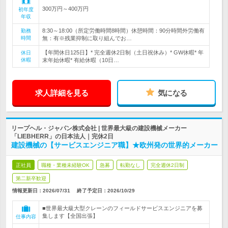
300万円～400万円
初年度
年収
8:30～18:00（所定労働時間8時間）休憩時間：90分時間外労働有
勤務
時間
無：有※残業抑制に取り組んでお…
【年間休日125日】* 完全週休2日制（土日祝休み）* GW休暇* 年
休日
休暇
末年始休暇* 有給休暇（10日…
求人詳細を見る
気になる
リープヘル・ジャパン株式会社 | 世界最大級の建設機械メーカー
「LIEBHERR」の日本法人｜完休2日
建設機械の【サービスエンジニア職】★欧州発の世界的メーカー
正社員
職種・業種未経験OK
急募
転勤なし
完全週休2日制
第二新卒歓迎
情報更新日：2026/07/31
終了予定日：
2026/10/29
■世界最大級大型クレーンのフィールドサービスエンジニアを募
集します【全国出張】
仕事内容