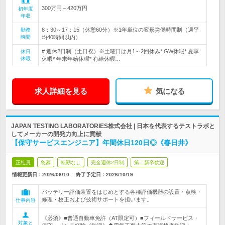
300万円～420万円
初年度
年収
8：30～17：15（休憩60分）※1年単位の変形労働時間制（週平
勤務
時間
均40時間以内）
# 週休2日制（土日祝）※土曜日は月1～2回休み* GW休暇* 夏季
休日
休暇
休暇* 年末年始休暇* 有給休暇…
求人詳細を見る
気になる
JAPAN TESTING LABORATORIES株式会社 | 日本を代表するテストラボと
してメーカーの開発力向上に貢献
【保守サービスエンジニア】年間休日120日◎《春日井》
正社員
急募
転勤なし
完全週休2日制
第二新卒歓迎
情報更新日：2026/06/10
終了予定日：
2026/10/19
バッテリー評価装置をはじめとする各種評価機器の設置・点検・
修理・校正および技術サポートを担います。
仕事内容
《必須》■普通自動車免許（AT限定可）■フィールドサービス・
対象と