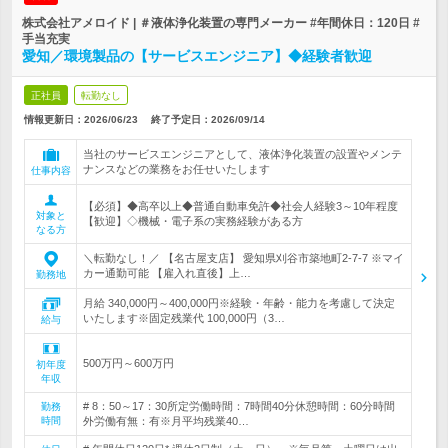
株式会社アメロイド | ＃液体浄化装置の専門メーカー #年間休日：120日 #
手当充実
愛知／環境製品の【サービスエンジニア】◆経験者歓迎
正社員
転勤なし
情報更新日：2026/06/23
終了予定日：
2026/09/14
当社のサービスエンジニアとして、液体浄化装置の設置やメンテ
ナンスなどの業務をお任せいたします
仕事内容
【必須】◆高卒以上◆普通自動車免許◆社会人経験3～10年程度
対象と
【歓迎】◇機械・電子系の実務経験がある方
なる方
＼転勤なし！／ 【名古屋支店】 愛知県刈谷市築地町2-7-7 ※マイ
カー通勤可能 【雇入れ直後】上…
勤務地
月給 340,000円～400,000円※経験・年齢・能力を考慮して決定
いたします※固定残業代 100,000円（3…
給与
500万円～600万円
初年度
年収
# 8：50～17：30所定労働時間：7時間40分休憩時間：60分時間
勤務
時間
外労働有無：有※月平均残業40…