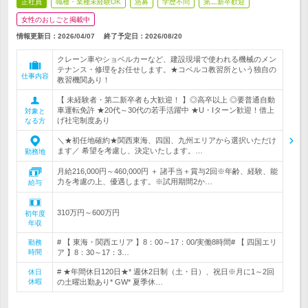
正社員
職種・業種未経験OK
急募
学歴不問
第二新卒歓迎
女性のおしごと掲載中
情報更新日：2026/04/07
終了予定日：
2026/08/20
クレーン車やショベルカーなど、建設現場で使われる機械のメン
テナンス・修理をお任せします。★コベルコ教習所という独自の
仕事内容
教習機関あり！
【 未経験者・第二新卒者も大歓迎！ 】◎高卒以上 ◎要普通自動
車運転免許 ★20代～30代の若手活躍中 ★U・Iターン歓迎！借上
対象と
げ社宅制度あり
なる方
＼★初任地確約★関西東海、四国、九州エリアから選択いただけ
ます／ 希望を考慮し、決定いたします。…
勤務地
月給216,000円～460,000円 ＋ 諸手当＋賞与2回※年齢、経験、能
力を考慮の上、優遇します。※試用期間2か…
給与
310万円～600万円
初年度
年収
# 【 東海・関西エリア 】8：00～17：00/実働8時間# 【 四国エリ
勤務
時間
ア 】8：30～17：3…
# ★年間休日120日★* 週休2日制（土・日）、祝日※月に1～2回
休日
休暇
の土曜出勤あり* GW* 夏季休…