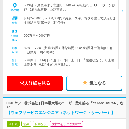
＜本社＞ 鳥取県米子市灘町3-148-44 ★転勤なし ★U・Iターン歓
迎 【雇入れ直後】上記事業…
勤務地
月給240,000円～350,000円※経験・スキル等を考慮して決定しま
す※試用期間6ヶ月（同条件）
給与
350万円～500万円
初年度
年収
8:30～17:30（実働8時間）休憩時間：60分時間外労働有無：有
勤務
時間
（残業月平均20時間）
＜年間休日114日＞* 週休2日制（土・日）└業務状況により土曜
休日
休暇
出勤あり* 祝日* GW* 夏季休暇…
求人詳細を見る
気になる
LINEヤフー株式会社 | 日本最大級のユーザー数を誇る「Yahoo! JAPAN」な
ど
【ウェブサービスエンジニア（ネットワーク・サーバー）】
正社員
急募
転勤なし
女性のおしごと掲載中