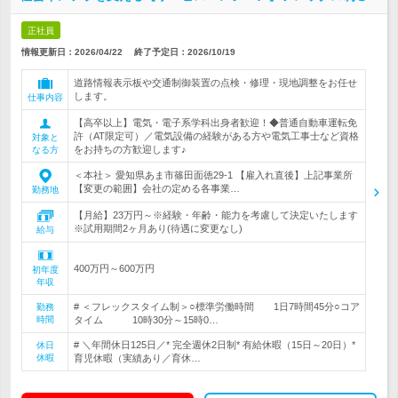
正社員
情報更新日：2026/04/22
終了予定日：
2026/10/19
道路情報表示板や交通制御装置の点検・修理・現地調整をお任せ
します。
仕事内容
【高卒以上】電気・電子系学科出身者歓迎！◆普通自動車運転免
許（AT限定可）／電気設備の経験がある方や電気工事士など資格
対象と
をお持ちの方歓迎します♪
なる方
＜本社＞ 愛知県あま市篠田面徳29-1 【雇入れ直後】上記事業所
【変更の範囲】会社の定める各事業…
勤務地
【月給】23万円～※経験・年齢・能力を考慮して決定いたします
※試用期間2ヶ月あり(待遇に変更なし)
給与
400万円～600万円
初年度
年収
# ＜フレックスタイム制＞○標準労働時間 1日7時間45分○コア
勤務
時間
タイム 10時30分～15時0…
# ＼年間休日125日／* 完全週休2日制* 有給休暇（15日～20日）*
休日
休暇
育児休暇（実績あり／育休…