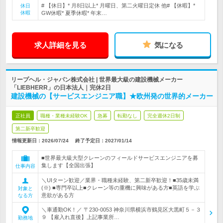
# 【休日】* 月8日以上* 月曜日、第二火曜日定休 他# 【休暇】*
休日
休暇
GW休暇* 夏季休暇* 年末…
求人詳細を見る
気になる
リープヘル・ジャパン株式会社 | 世界最大級の建設機械メーカー
「LIEBHERR」の日本法人｜完休2日
建設機械の【サービスエンジニア職】★欧州発の世界的メーカー
正社員
職種・業種未経験OK
急募
転勤なし
完全週休2日制
第二新卒歓迎
情報更新日：2026/07/24
終了予定日：
2027/01/14
■世界最大級大型クレーンのフィールドサービスエンジニアを募
集します【全国出張】
仕事内容
＼UIターン歓迎／業界・職種未経験、第二新卒歓迎！■35歳未満
(※) ■専門卒以上■クレーン等の重機に興味がある方■英語を学ぶ
対象と
意欲がある方
なる方
＼車通勤OK！／ 〒230-0053 神奈川県横浜市鶴見区大黒町５－３
９ 【雇入れ直後】上記事業所…
勤務地