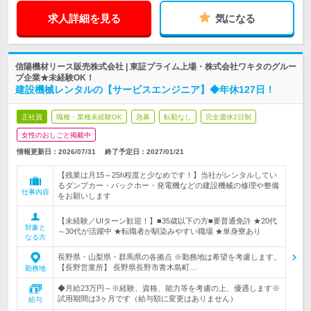
求人詳細を見る
気になる
信陽機材リース販売株式会社 | 東証プライム上場・株式会社ワキタのグルー
プ企業★未経験OK！
建設機械レンタルの【サービスエンジニア】◆年休127日！
正社員
職種・業種未経験OK
急募
転勤なし
完全週休2日制
女性のおしごと掲載中
情報更新日：2026/07/31
終了予定日：
2027/01/21
【残業は月15～25h程度と少なめです！】当社がレンタルしてい
るダンプカー・バックホー・発電機などの建設機械の修理や整備
仕事内容
をお願いします
【未経験／UIターン歓迎！】■35歳以下の方■要普通免許 ★20代
対象と
～30代が活躍中 ★転職者が馴染みやすい職場 ★単身寮あり
なる方
長野県・山梨県・群馬県の各拠点 ※勤務地は希望を考慮します。
【長野営業所】 長野県長野市青木島町…
勤務地
◆月給23万円～※経験、資格、能力等を考慮の上、優遇します※
試用期間は3ヶ月です（給与額に変更はありません）
給与