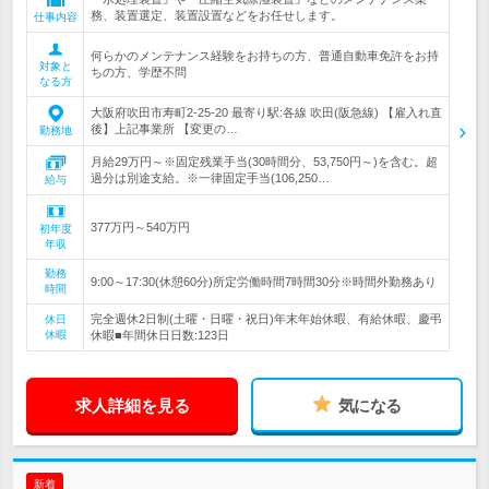
務、装置選定、装置設置などをお任せします。
仕事内容
何らかのメンテナンス経験をお持ちの方、普通自動車免許をお持
対象と
ちの方、学歴不問
なる方
大阪府吹田市寿町2-25-20 最寄り駅:各線 吹田(阪急線) 【雇入れ直
後】上記事業所 【変更の…
勤務地
月給29万円～※固定残業手当(30時間分、53,750円～)を含む。超
過分は別途支給。※一律固定手当(106,250…
給与
377万円～540万円
初年度
年収
勤務
9:00～17:30(休憩60分)所定労働時間7時間30分※時間外勤務あり
時間
完全週休2日制(土曜・日曜・祝日)年末年始休暇、有給休暇、慶弔
休日
休暇
休暇■年間休日日数:123日
求人詳細を見る
気になる
新着