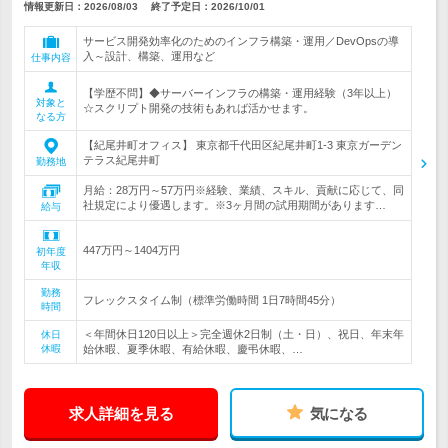
情報更新日：2026/08/03
終了予定日：
2026/10/01
サービス開発効率化のためのインフラ構築・運用／DevOpsの導
入～設計、構築、運用など
仕事内容
【学歴不問】◆サーバーインフラの構築・運用経験（3年以上）
対象と
☆スクリプト開発の技術もあれば活かせます。
なる方
【紀尾井町オフィス】 東京都千代田区紀尾井町1-3 東京ガーデン
テラス紀尾井町
勤務地
月給：28万円～57万円※経験、業績、スキル、貢献に応じて、同
社規定により優遇します。※3ヶ月間の試用期間があります…
給与
447万円～1404万円
初年度
年収
勤務
フレックスタイム制（標準労働時間 1日7時間45分）
時間
＜年間休日120日以上＞完全週休2日制（土・日）、祝日、年末年
休日
休暇
始休暇、夏季休暇、有給休暇、慶弔休暇、…
求人詳細を見る
気になる