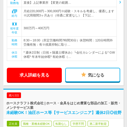
直後】上記事業所 【変更の範囲…
勤務地
月給220,000円～300,000円※経験・スキルを考慮し、優遇します
※試用期間3ヶ月あり（待遇に変更なし）【下記…
給与
300万円～400万円
初年度
年収
8:30～18:00（所定労働時間7時間30分）休憩時間：120分時間外
勤務
時間
労働有無：有※残業抑制に取り…
* 週休2日制（日祝＋隔週土曜休み）└会社カレンダーによる* GW
休日
休暇
休暇* 年末年始休暇* 有給休暇（…
求人詳細を見る
気になる
残り2日
ホースクラフト株式会社 | ホース・金具をはじめ豊富な部品の加工・販売・
メンテサービス業
未経験OK！油圧ホース等【サービスエンジニア】週休2日◎佐野
正社員
職種・業種未経験OK
転勤なし
学歴不問
第二新卒歓迎