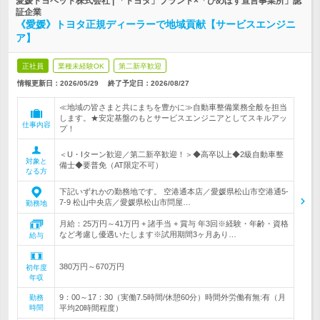
愛媛トヨペット株式会社 | 「トヨタ」ブランド×「ひめぼす宣言事業所」認
証企業
《愛媛》トヨタ正規ディーラーで地域貢献【サービスエンジニ
ア】
正社員
業種未経験OK
第二新卒歓迎
情報更新日：2026/05/29
終了予定日：
2026/08/27
≪地域の皆さまと共にまちを豊かに≫自動車整備業務全般を担当
します。★安定基盤のもとサービスエンジニアとしてスキルアッ
仕事内容
プ！
＜U・Iターン歓迎／第二新卒歓迎！＞◆高卒以上◆2級自動車整
対象と
備士◆要普免（AT限定不可）
なる方
下記いずれかの勤務地です。 空港通本店／愛媛県松山市空港通5-
7-9 松山中央店／愛媛県松山市問屋…
勤務地
月給：25万円～41万円 + 諸手当 + 賞与 年3回※経験・年齢・資格
など考慮し優遇いたします※試用期間3ヶ月あり…
給与
380万円～670万円
初年度
年収
9：00～17：30（実働7.5時間/休憩60分）時間外労働有無:有（月
勤務
時間
平均20時間程度）