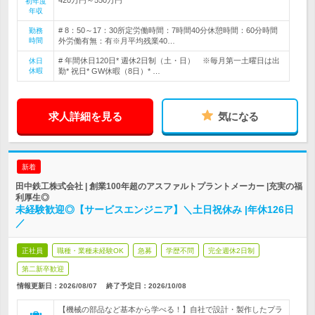
初年度
年収
# 8：50～17：30所定労働時間：7時間40分休憩時間：60分時間
勤務
時間
外労働有無：有※月平均残業40…
# 年間休日120日* 週休2日制（土・日） ※毎月第一土曜日は出
休日
休暇
勤* 祝日* GW休暇（8日）* …
求人詳細を見る
気になる
新着
田中鉄工株式会社 | 創業100年超のアスファルトプラントメーカー |充実の福
利厚生◎
未経験歓迎◎【サービスエンジニア】＼土日祝休み |年休126日
／
正社員
職種・業種未経験OK
急募
学歴不問
完全週休2日制
第二新卒歓迎
情報更新日：2026/08/07
終了予定日：
2026/10/08
【機械の部品など基本から学べる！】自社で設計・製作したプラ