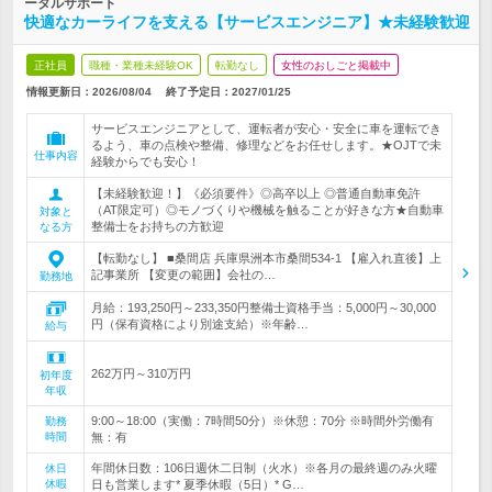
ータルサポート
快適なカーライフを支える【サービスエンジニア】★未経験歓迎
正社員
職種・業種未経験OK
転勤なし
女性のおしごと掲載中
情報更新日：2026/08/04
終了予定日：
2027/01/25
サービスエンジニアとして、運転者が安心・安全に車を運転でき
るよう、車の点検や整備、修理などをお任せします。★OJTで未
仕事内容
経験からでも安心！
【未経験歓迎！】《必須要件》◎高卒以上 ◎普通自動車免許
（AT限定可）◎モノづくりや機械を触ることが好きな方★自動車
対象と
整備士をお持ちの方歓迎
なる方
【転勤なし】 ■桑間店 兵庫県洲本市桑間534-1 【雇入れ直後】上
記事業所 【変更の範囲】会社の…
勤務地
月給：193,250円～233,350円整備士資格手当：5,000円～30,000
円（保有資格により別途支給）※年齢…
給与
262万円～310万円
初年度
年収
9:00～18:00（実働：7時間50分）※休憩：70分 ※時間外労働有
勤務
時間
無：有
年間休日数：106日週休二日制（火水）※各月の最終週のみ火曜
休日
休暇
日も営業します* 夏季休暇（5日）* G…