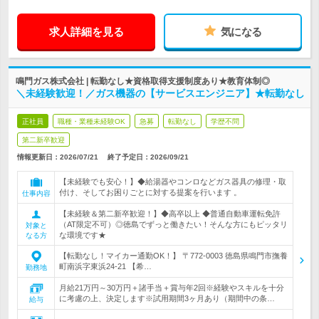
求人詳細を見る
気になる
鳴門ガス株式会社 | 転勤なし★資格取得支援制度あり★教育体制◎
＼未経験歓迎！／ガス機器の【サービスエンジニア】★転勤なし
正社員
職種・業種未経験OK
急募
転勤なし
学歴不問
第二新卒歓迎
情報更新日：2026/07/21
終了予定日：
2026/09/21
【未経験でも安心！】◆給湯器やコンロなどガス器具の修理・取
付け、そしてお困りごとに対する提案を行います 。
仕事内容
【未経験＆第二新卒歓迎！】◆高卒以上 ◆普通自動車運転免許
（AT限定不可）◎徳島でずっと働きたい！そんな方にもピッタリ
対象と
な環境です★
なる方
【転勤なし！マイカー通勤OK！】 〒772-0003 徳島県鳴門市撫養
町南浜字東浜24-21 【希…
勤務地
月給21万円～30万円＋諸手当＋賞与年2回※経験やスキルを十分
に考慮の上、決定します※試用期間3ヶ月あり（期間中の条…
給与