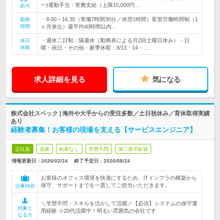
一)通勤手当：実費支給（上限15,000円…
給与
・8:00～16:30（実働7時間30分／休憩1時間）変形労働時間制（1
勤務
時間
ヶ月単位）週平均40時間以内…
・週休二日制：隔週休（勤務表による月2回土曜日休み）・日
休日
休暇
曜・祝日・その他・夏季休暇：8/13・14・…
求人詳細を見る
気になる
株式会社スペック | 海外や大手からの受注多数／土日祝休み／育休取得実績
あり
経験者募集！お客様の現場を支える【サービスエンジニア】
正社員
急募
転勤なし
学歴不問
第二新卒歓迎
情報更新日：2026/02/24
終了予定日：
2026/08/24
お客様のオフィス環境を快適にするため、ITインフラの構築から
保守、サポートまでを一貫してご担当いただきます。
仕事内容
＼学歴不問・スキルを活かして活躍／【必須】システムの保守運
対象と
用経験 ☆20代活躍中！明るい雰囲気の会社です
なる方