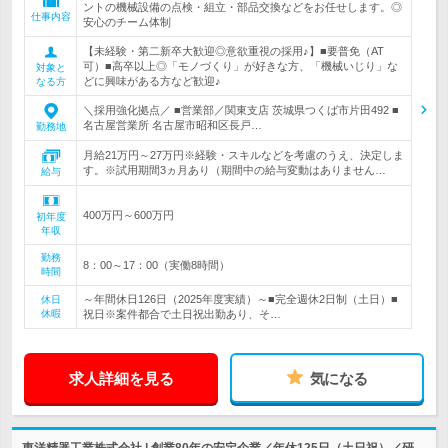
ントの機械設備の点検・組立・部品交換などをお任せします。◎
仕事内容
安心のチーム体制
【未経験・第二新卒大歓迎◎意欲重視の採用♪】■要普免（AT
可）■高卒以上◎「モノづくり」が好きな方、「機械いじり」な
対象と
どに興味がある方など歓迎♪
なる方
＼採用強化拠点／ ■営業部／関東支店 茨城県つくば市片田492 ■
名古屋営業所 名古屋市昭和区長戸…
勤務地
月給21万円～27万円※経験・スキルなどを考慮のうえ、決定しま
す。※試用期間3ヵ月あり（期間中の給与変動はありません…
給与
400万円～600万円
初年度
年収
勤務
8：00～17：00（実働8時間）
時間
～年間休日126日（2025年度実績）～■完全週休2日制（土日）■
休日
休暇
祝日※案件都合で土日祝出勤あり、そ…
求人詳細を見る
気になる