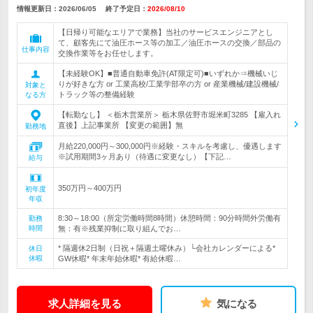
情報更新日：2026/06/05
終了予定日：
2026/08/10
【日帰り可能なエリアで業務】当社のサービスエンジニアとし
て、顧客先にて油圧ホース等の加工／油圧ホースの交換／部品の
仕事内容
交換作業等をお任せします。
【未経験OK】■普通自動車免許(AT限定可)■いずれか⇒機械いじ
りが好きな方 or 工業高校/工業学部卒の方 or 産業機械/建設機械/
対象と
トラック等の整備経験
なる方
【転勤なし】 ＜栃木営業所＞ 栃木県佐野市堀米町3285 【雇入れ
直後】上記事業所 【変更の範囲】無
勤務地
月給220,000円～300,000円※経験・スキルを考慮し、優遇します
※試用期間3ヶ月あり（待遇に変更なし）【下記…
給与
350万円～400万円
初年度
年収
8:30～18:00（所定労働時間8時間）休憩時間：90分時間外労働有
勤務
時間
無：有※残業抑制に取り組んでお…
* 隔週休2日制（日祝＋隔週土曜休み）└会社カレンダーによる*
休日
休暇
GW休暇* 年末年始休暇* 有給休暇…
求人詳細を見る
気になる