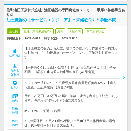
信和油圧工業株式会社 | 油圧機器の専門商社兼メーカー｜手厚い各種手当あ
り◎
油圧機器の【サービスエンジニア】＊未経験OK ＊学歴不問
正社員
職種・業種未経験OK
急募
学歴不問
第二新卒歓迎
情報更新日：2026/06/19
終了予定日：
2026/12/10
【油圧機器の販売から組立、現場での据え付け作業まで一貫対応
◎】当社にて、油圧機器のサービスエンジニア業務をお任せしま
仕事内容
す！
【未経験OK！ご経験や知識をお持ちの方は活かせます◎】学歴
対象と
不問！《必須》◆普通自動車運転免許 (AT限定可)
なる方
＼マイカー通勤OK！／ 兵庫県姫路市御国野町御着128-7 【雇入
れ直後】上記事業所 【変更の範囲…
勤務地
月給：25万円～30万円※経験・年齢・能力を考慮して決定いたし
ます。※試用期間3ヶ月（待遇に変更なし）
給与
勤務
8:50-17:50 実働：8時間
時間
# ＼年間休日120日／■週休2日制 (土日)■祝日※休日出勤の場合
休日
休暇
は、代休取得や休日手当支給あり。…