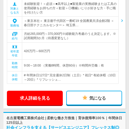
未経験歓迎！＜必須＞■高卒以上■製造業の実務経験または工具の
使用経験をお持ちの方＜歓迎＞◎機械いじりが好きな方・手に職
対象と
を付けたい方
なる方
＜東京本社＞ 東京都千代田区一番町19 全国農業共済会館2階 ＜
春日部テクニカルセンター＞ 埼玉県…
勤務地
月給265,000円～370,000円※経験能力考慮のうえ決定します。※
試用期間3か月（待遇変更なし）
給与
420万円～600万円
初年度
年収
勤務
9:00～18:00 （実働8時間、休憩60分）※時間外労働：有
時間
# 年間休日127日* 完全週休2日制（土日）* 祝日* 有給休暇（10日
休日
休暇
～20日）* リフレッシュ…
求人詳細を見る
気になる
名古屋電機工業株式会社 | 柔軟な働き方推進｜育休復帰率100％｜年間休日
125日以上
社会インフラを支える【サービスエンジニア】フレックス制◎