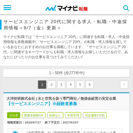
サービスエンジニア 20代に関する求人・転職・中途採
用情報＜8/7（金）更新＞
マイナビ転職では「サービスエンジニア 20代」に関連する転職・求人・中途採
用情報を多数掲載中!「サービスエンジニア 20代」の転職・求人情報を探して
いるあなたにおすすめのお仕事を掲載しています。「サービスエンジニア 20
代」に関連するキーワードからも転職・求人情報をお探しいただけるので、あ
なたにぴったりのお仕事を見つけてみてください!
1～50件 (全277件中)
1
2
3
4
5
6
大洋技研株式会社 | 水と空気を扱う専門商社／無借金経営の安定企業
【サービスエンジニア】※経験者募集
正社員
業種未経験OK
転勤なし
学歴不問
完全週休2日制
情報更新日：2026/07/17
終了予定日：
2027/01/07
『水処理装置』や『圧縮空気除湿装置』などのメンテナンス業