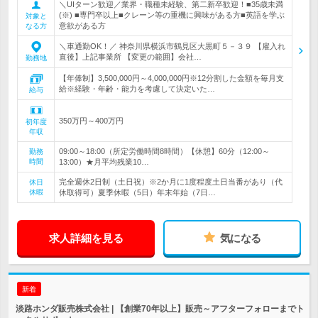
＼UIターン歓迎／業界・職種未経験、第二新卒歓迎！■35歳未満
(※) ■専門卒以上■クレーン等の重機に興味がある方■英語を学ぶ
対象と
意欲がある方
なる方
＼車通勤OK！／ 神奈川県横浜市鶴見区大黒町５－３９ 【雇入れ
直後】上記事業所 【変更の範囲】会社…
勤務地
【年俸制】3,500,000円～4,000,000円※12分割した金額を毎月支
給※経験・年齢・能力を考慮して決定いた…
給与
350万円～400万円
初年度
年収
09:00～18:00（所定労働時間8時間）【休憩】60分（12:00～
勤務
時間
13:00）★月平均残業10…
完全週休2日制（土日祝）※2か月に1度程度土日当番があり（代
休日
休暇
休取得可）夏季休暇（5日）年末年始（7日…
求人詳細を見る
気になる
新着
淡路ホンダ販売株式会社 | 【創業70年以上】販売～アフターフォローまでト