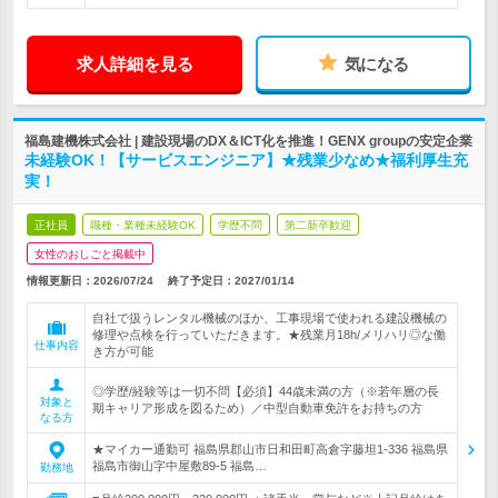
求人詳細を見る
気になる
福島建機株式会社 | 建設現場のDX＆ICT化を推進！GENX groupの安定企業
未経験OK！【サービスエンジニア】★残業少なめ★福利厚生充
実！
正社員
職種・業種未経験OK
学歴不問
第二新卒歓迎
女性のおしごと掲載中
情報更新日：2026/07/24
終了予定日：
2027/01/14
自社で扱うレンタル機械のほか、工事現場で使われる建設機械の
修理や点検を行っていただきます。★残業月18h/メリハリ◎な働
仕事内容
き方が可能
◎学歴/経験等は一切不問【必須】44歳未満の方（※若年層の長
対象と
期キャリア形成を図るため）／中型自動車免許をお持ちの方
なる方
★マイカー通勤可 福島県郡山市日和田町高倉字藤坦1-336 福島県
福島市御山字中屋敷89-5 福島…
勤務地