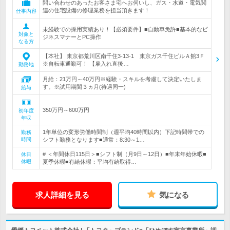
問い合わせのあったお客さま宅へお伺いし、ガス・水道・電気関
連の住宅設備の修理業務を担当頂きます！
仕事内容
未経験での採用実績あり！【必須要件】■自動車免許■基本的なビ
対象と
ジネスマナーとPC操作
なる方
【本社】 東京都荒川区南千住3-13-1 東京ガス千住ビルＡ館3Ｆ
※自転車通勤可！ 【雇入れ直後…
勤務地
月給：21万円～40万円※経験・スキルを考慮して決定いたしま
す。※試用期間３ヵ月(待遇同一)
給与
350万円～600万円
初年度
年収
1年単位の変形労働時間制（週平均40時間以内）下記時間帯での
勤務
時間
シフト勤務となります■通常：8:30～1…
# ＜年間休日115日＞■シフト制（月9日～12日）■年末年始休暇■
休日
休暇
夏季休暇■有給休暇：平均有給取得…
求人詳細を見る
気になる