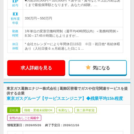
■月給200,000円～320,000円 ＋諸手当・賞与など※上記月給はあ
くまで最低保障額となります。あなたの経験、…
給与
330万円～550万円
初年度
年収
1年単位の変形労働時間制（週平均40時間以内）＜勤務時間例＞
勤務
時間
8:30～17:45※時期にもよりますが…
* 会社カレンダーにより年間休日115日 ※日・祝日他* 有給休暇
休日
休暇
あり（入社日後６ヵ月経過した日に１…
求人詳細を見る
気になる
東京ガス葛飾エナジー株式会社 | 葛飾区密着でガスや住宅関連サービスを提
供する企業
東京ガスグループ【サービスエンジニア】◆残業平均15h程度
正社員
職種・業種未経験OK
転勤なし
第二新卒歓迎
女性のおしごと掲載中
情報更新日：2026/05/26
終了予定日：
2026/11/16