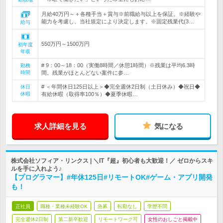
月給40万円～＋各種手当＋賞与※前職給与以上を保証。※経験や
能力を考慮し、当社規定により決定します。※固定残業代(3…
給与
550万円～1500万円
初年度
年収
# 9：00～18：00（実働8時間／休憩1時間）※残業は平均6.3時
勤務
時間
間。残業がほとんどない案件に参…
# ＜年間休日125日以上＞◆完全週休2日制（土日休み）◆祝日◆
休日
休暇
有給休暇（取得率100％）◆夏季休暇…
求人詳細を見る
気になる
株式会社ソフィア・リンクス | ＼IT『超』初心者も大歓迎！／ ゼロからスキ
ルを手に入れよう♪
【プログラマー】#年休125日#リモートOK#ゲーム・アプリ開発
も！
正社員
職種・業種未経験OK
急募
転勤なし
学歴不問
完全週休2日制
第二新卒歓迎
リモートワーク可
女性のおしごと掲載中