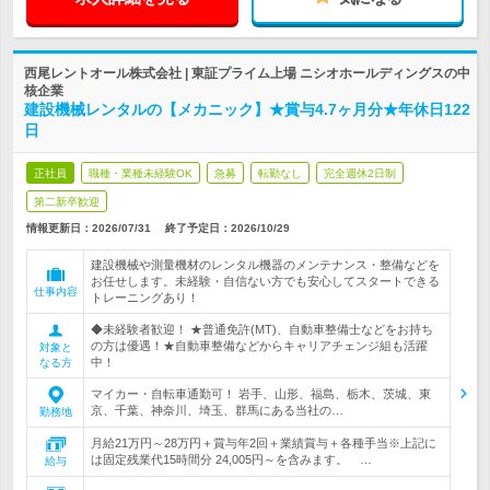
西尾レントオール株式会社 | 東証プライム上場 ニシオホールディングスの中
核企業
建設機械レンタルの【メカニック】★賞与4.7ヶ月分★年休日122
日
正社員
職種・業種未経験OK
急募
転勤なし
完全週休2日制
第二新卒歓迎
情報更新日：2026/07/31
終了予定日：
2026/10/29
建設機械や測量機材のレンタル機器のメンテナンス・整備などを
お任せします。未経験・自信ない方でも安心してスタートできる
仕事内容
トレーニングあり！
◆未経験者歓迎！ ★普通免許(MT)、自動車整備士などをお持ち
の方は優遇！★自動車整備などからキャリアチェンジ組も活躍
対象と
中！
なる方
マイカー・自転車通勤可！ 岩手、山形、福島、栃木、茨城、東
京、千葉、神奈川、埼玉、群馬にある当社の…
勤務地
月給21万円～28万円＋賞与年2回＋業績賞与＋各種手当※上記に
は固定残業代15時間分 24,005円～を含みます。 …
給与