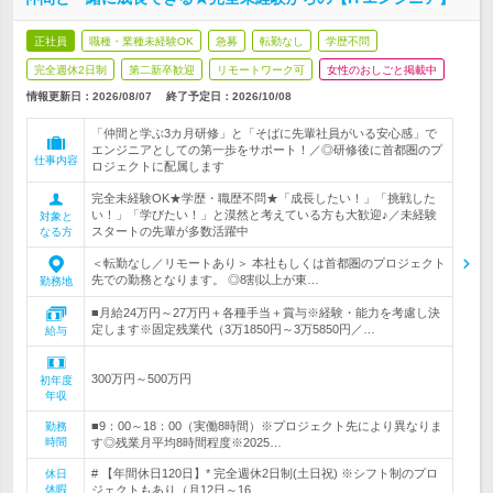
正社員
職種・業種未経験OK
急募
転勤なし
学歴不問
完全週休2日制
第二新卒歓迎
リモートワーク可
女性のおしごと掲載中
情報更新日：2026/08/07
終了予定日：
2026/10/08
「仲間と学ぶ3カ月研修」と「そばに先輩社員がいる安心感」で
エンジニアとしての第一歩をサポート！／◎研修後に首都圏のプ
仕事内容
ロジェクトに配属します
完全未経験OK★学歴・職歴不問★「成長したい！」「挑戦した
い！」「学びたい！」と漠然と考えている方も大歓迎♪／未経験
対象と
スタートの先輩が多数活躍中
なる方
＜転勤なし／リモートあり＞ 本社もしくは首都圏のプロジェクト
先での勤務となります。 ◎8割以上が東…
勤務地
■月給24万円～27万円＋各種手当＋賞与※経験・能力を考慮し決
定します※固定残業代（3万1850円～3万5850円／…
給与
300万円～500万円
初年度
年収
■9：00～18：00（実働8時間）※プロジェクト先により異なりま
勤務
時間
す◎残業月平均8時間程度※2025…
# 【年間休日120日】* 完全週休2日制(土日祝) ※シフト制のプロ
休日
休暇
ジェクトもあり（月12日～16…