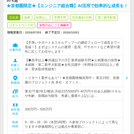
90％超
★首都圏限定★【エンジニア総合職】AI活用で効率的な成長を！
正社員
急募
転勤なし
学歴不問
完全週休2日制
第二新卒歓迎
リモートワーク可
女性のおしごと掲載中
情報更新日：2026/07/03
終了予定日：
2026/10/01
【手厚いサポート＆スキルアップへの継続フォローで成長まで一
直線！】まずはシステムの運用・監視、ITサポートなど希望や適
仕事内容
性に応じてお任せします！
【◆高卒以上◆35歳以下の方】業界経験不問★人柄重視の採用★
未経験・第二新卒大歓迎★女性活躍中《年間休日120日以上／産
対象と
休・育休取得実績有》
なる方
＜リモート案件もあり*！★首都圏積極採用中＞ 東京23区、首都
圏のプロジェクト先 本社・オフィス…
勤務地
東京/千葉/埼玉/横浜:月給23万5000円~40万円※社会人経験/スキル
や年齢、前職給与額等、考慮し優遇※上記には…
給与
300万円～500万円
初年度
年収
9：00～18：00（休憩1時間）※参加プロジェクトによって異な
勤務
時間
ります※研修期間などは拠点や事業部に…