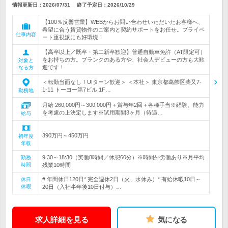
情報更新日：2026/07/31
終了予定日：
2026/10/29
【100％反響営業】WEBからお問い合わせいただいたお客様へ、
希望に合う賃貸物件のご案内と契約サポートをお任せ。プライベ
仕事内容
ート重視派にも好環境！
【高卒以上／既卒・第二新卒歓迎】普通自動車免許（AT限定可）
をお持ちの方。ブランクのある方や、社会人デビューの方も大歓
対象と
迎です！
なる方
＜転勤当面なし！UIターン歓迎＞ ＜本社＞ 東京都葛飾区柴又7-
1-11 トーヨー第7ビル 1F…
勤務地
月給 260,000円～300,000円＋賞与年2回＋各種手当※経験、能力
を考慮の上決定します※試用期間3ヶ月（待遇…
給与
390万円～450万円
初年度
年収
9:30～18:30（実働8時間／休憩60分）※時間外労働あり※月平均
勤務
時間
残業10時間
# 年間休日120日* 完全週休2日（火、水休み）* 有給休暇10日～
休日
休暇
20日（入社半年後10日付与）…
求人詳細を見る
気になる