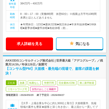
384万円～400万円
初年度
年収
8：00～17：00（実働8時間 休憩60分）※残業は月平均10時間
勤務
時間
未満とほとんどありません
★年間休日：123日■週休2日制■祝日休み■年末年始休暇■GW休
休日
休暇
暇■夏季休暇■慶弔休暇■有給休暇（初…
求人詳細を見る
気になる
AKKODiSコンサルティング株式会社 | 世界最大級「アデコグループ」／残
業月14.5h／年休126日／副業可
【コンサル型PM】大規模・最先端の現場で、顧客の課題を解
決！
正社員
急募
転勤なし
学歴不問
完全週休2日制
第二新卒歓迎
リモートワーク可
女性のおしごと掲載中
情報更新日：2026/05/29
終了予定日：
2026/08/27
【大手・上場企業を中心に約1,300社と取引】大規模案件、先端
領域の案件も豊富★顧客と深く向き合い、最上流から一貫してプ