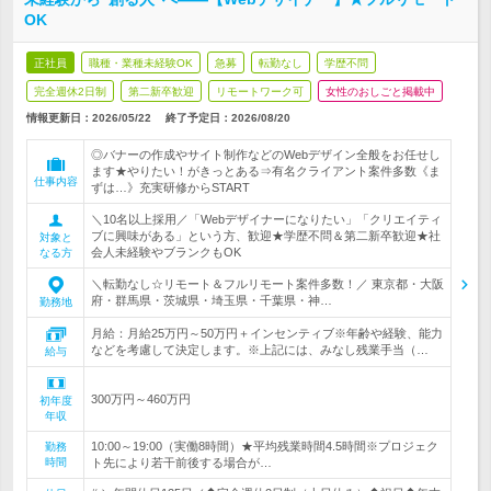
OK
正社員
職種・業種未経験OK
急募
転勤なし
学歴不問
完全週休2日制
第二新卒歓迎
リモートワーク可
女性のおしごと掲載中
情報更新日：2026/05/22
終了予定日：
2026/08/20
◎バナーの作成やサイト制作などのWebデザイン全般をお任せし
ます★やりたい！がきっとある⇒有名クライアント案件多数《ま
仕事内容
ずは…》充実研修からSTART
＼10名以上採用／「Webデザイナーになりたい」「クリエイティ
ブに興味がある」という方、歓迎★学歴不問＆第二新卒歓迎★社
対象と
会人未経験やブランクもOK
なる方
＼転勤なし☆リモート＆フルリモート案件多数！／ 東京都・大阪
府・群馬県・茨城県・埼玉県・千葉県・神…
勤務地
月給：月給25万円～50万円＋インセンティブ※年齢や経験、能力
などを考慮して決定します。※上記には、みなし残業手当（…
給与
300万円～460万円
初年度
年収
10:00～19:00（実働8時間）★平均残業時間4.5時間※プロジェク
勤務
時間
ト先により若干前後する場合が…