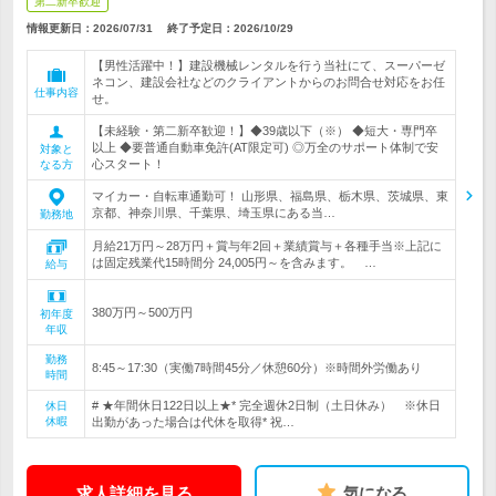
第二新卒歓迎
情報更新日：2026/07/31
終了予定日：
2026/10/29
【男性活躍中！】建設機械レンタルを行う当社にて、スーパーゼ
ネコン、建設会社などのクライアントからのお問合せ対応をお任
仕事内容
せ。
【未経験・第二新卒歓迎！】◆39歳以下（※） ◆短大・専門卒
以上 ◆要普通自動車免許(AT限定可) ◎万全のサポート体制で安
対象と
心スタート！
なる方
マイカー・自転車通勤可！ 山形県、福島県、栃木県、茨城県、東
京都、神奈川県、千葉県、埼玉県にある当…
勤務地
月給21万円～28万円＋賞与年2回＋業績賞与＋各種手当※上記に
は固定残業代15時間分 24,005円～を含みます。 …
給与
380万円～500万円
初年度
年収
勤務
8:45～17:30（実働7時間45分／休憩60分）※時間外労働あり
時間
# ★年間休日122日以上★* 完全週休2日制（土日休み） ※休日
休日
休暇
出勤があった場合は代休を取得* 祝…
求人詳細を見る
気になる