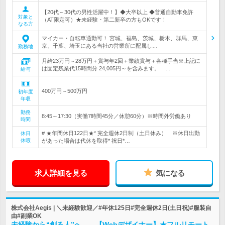
【20代～30代の男性活躍中！】◆大卒以上 ◆普通自動車免許
対象と
（AT限定可）★未経験・第二新卒の方もOKです！
なる方
マイカー・自転車通勤可！ 宮城、福島、茨城、栃木、群馬、東
京、千葉、埼玉にある当社の営業所に配属し…
勤務地
月給23万円～28万円＋賞与年2回＋業績賞与＋各種手当※上記に
は固定残業代15時間分 24,005円～を含みます。 …
給与
400万円～500万円
初年度
年収
勤務
8:45～17:30（実働7時間45分／休憩60分）※時間外労働あり
時間
# ★年間休日122日★* 完全週休2日制（土日休み） ※休日出勤
休日
休暇
があった場合は代休を取得* 祝日*…
求人詳細を見る
気になる
株式会社Aegis | ＼未経験歓迎／#年休125日#完全週休2日(土日祝)#服装自
由#副業OK
未経験から“創る人”へ――【Webデザイナー】★フルリモート