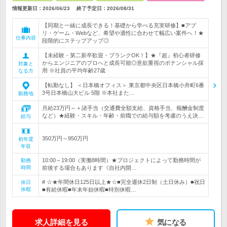
情報更新日：2026/06/23
終了予定日：
2026/08/31
【同期と一緒に成長できる！基礎から学べる充実研修】■アプ
リ・ゲーム・Webなど、希望や適性に合わせて幅広い案件へ！★
仕事内容
段階的にステップアップ◎
【未経験・第二新卒歓迎・ブランクOK！】★『超』初心者研修
からエンジニアのプロへと成長可能◎意欲重視のポテンシャル採
対象と
用 ※社員の平均年齢27歳
なる方
【転勤なし】 ＜日本橋オフィス＞ 東京都中央区日本橋小舟町6番
3号日本橋山大ビル 5階 ※本社また…
勤務地
月給23万円～＋諸手当（交通費全額支給、資格手当、報酬金制度
など）★経験・スキル・年齢・前職での給与額を考慮のうえ決…
給与
350万円～950万円
初年度
年収
10:00～19:00（実働8時間）★プロジェクトによって勤務時間が
勤務
時間
前後する場合もあります《自社内開…
# ☆★年間休日125日以上★☆■完全週休2日制（土日休み）■祝日
休日
休暇
■有給休暇■年末年始休暇■特別休暇…
求人詳細を見る
気になる