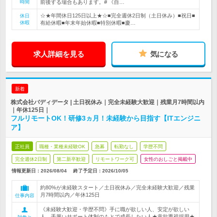
時間
前後する場合もあります。# 《自…
☆★年間休日125日以上★☆■完全週休2日制（土日休み）■祝日■
休日
休暇
有給休暇■年末年始休暇■特別休暇■慶…
求人詳細を見る
気になる
新着
株式会社バディデータ | 土日祝休み｜完全未経験大歓迎｜残業月7時間以内
｜年休125日｜
フルリモートOK！研修3ヵ月！未経験から目指す【ITエンジニ
ア】
正社員
職種・業種未経験OK
急募
転勤なし
学歴不問
完全週休2日制
第二新卒歓迎
リモートワーク可
女性のおしごと掲載中
情報更新日：2026/08/04
終了予定日：
2026/10/05
約80%が未経験スタート／土日祝休み／完全未経験大歓迎／残業
月7時間以内／年休125日
仕事内容
《未経験大歓迎・学歴不問》手に職が欲しい人、安定が欲しい
人、手厚いサポート体制のもとで成長したい人★意欲重視採用★