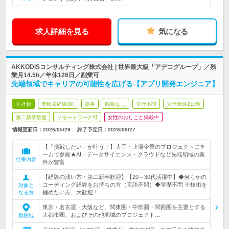
求人詳細を見る
気になる
AKKODiSコンサルティング株式会社 | 世界最大級「アデコグループ」／残
業月14.5h／年休126日／副業可
先端領域でキャリアの可能性を広げる【アプリ開発エンジニア】
正社員
業種未経験OK
急募
転勤なし
学歴不問
完全週休2日制
第二新卒歓迎
リモートワーク可
女性のおしごと掲載中
情報更新日：2026/05/29
終了予定日：
2026/08/27
【「挑戦したい」が叶う！】大手・上場企業のプロジェクトにチ
ームで参画★AI・データサイエンス・クラウドなど先端領域の案
仕事内容
件が豊富
【経験の浅い方・第二新卒歓迎】【20～30代活躍中】◆何らかの
コーディング経験をお持ちの方（言語不問）◆学歴不問 ※技術を
対象と
極めたい方、大歓迎！
なる方
東京・名古屋・大阪など、関東圏・中部圏・関西圏を主要とする
大都市圏、およびその他地域のプロジェクト…
勤務地