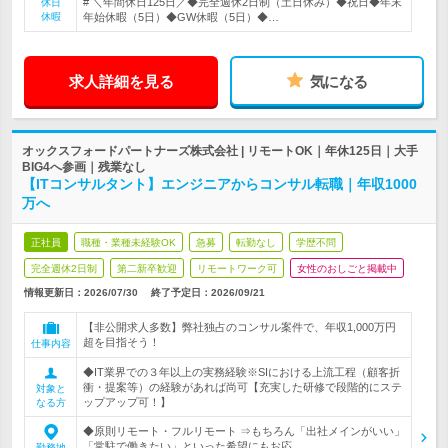
# ＼年間休日125日／◆完全週休2日制（土日休み）◆祝日◆年末
休日
休暇
年始休暇（5日）◆GW休暇（5日）◆…
求人詳細を見る
気になる
オックスフォードパートナーズ株式会社 | リモートOK｜年休125日｜大手
BIG4へ参画｜残業なし
【ITコンサルタント】エンジニアからコンサル転職｜年収1000
万へ
正社員
職種・業種未経験OK
急募
転勤なし
学歴不問
完全週休2日制
第二新卒歓迎
リモートワーク可
女性のおしごと掲載中
情報更新日：2026/07/30
終了予定日：
2026/09/21
【非公開求人多数】弊社独占のコンサル案件で、年収1,000万円
超を目指そう！
仕事内容
◆IT業界での３年以上の実務経験※SIにおける上流工程（顧客折
衝・提案等）の経験があれば尚可【充実した研修で段階的にステ
対象と
ップアップ可！】
なる方
◆原則リモート・フルリモート ⇒もちろん「出社メインがいい」
「常駐で働きたい」といった希望にもお応…
勤務地