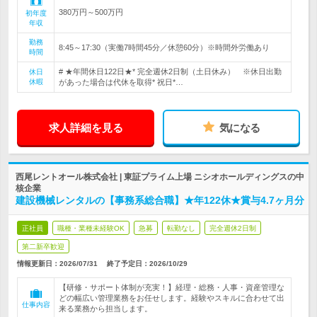
380万円～500万円
初年度
年収
勤務
8:45～17:30（実働7時間45分／休憩60分）※時間外労働あり
時間
# ★年間休日122日★* 完全週休2日制（土日休み） ※休日出勤
休日
休暇
があった場合は代休を取得* 祝日*…
求人詳細を見る
気になる
西尾レントオール株式会社 | 東証プライム上場 ニシオホールディングスの中
核企業
建設機械レンタルの【事務系総合職】★年122休★賞与4.7ヶ月分
正社員
職種・業種未経験OK
急募
転勤なし
完全週休2日制
第二新卒歓迎
情報更新日：2026/07/31
終了予定日：
2026/10/29
【研修・サポート体制が充実！】経理・総務・人事・資産管理な
どの幅広い管理業務をお任せします。経験やスキルに合わせて出
仕事内容
来る業務から担当します。