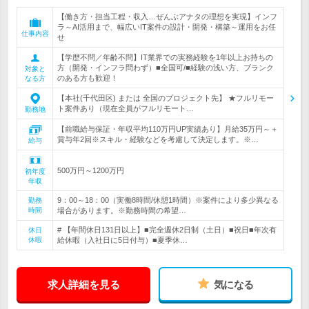
【働き方・担当工程・収入…ぜんぶアナタの理想を実現】インフ
ラ～AI活用まで、幅広いIT案件の設計・開発・構築～運用をお任
仕事内容
せ
【学歴不問／年齢不問】IT業界での実務経験を1年以上お持ちの
方（開発・インフラ問わず）■全国可/■経験の浅い方、ブランク
対象と
のある方も歓迎！
なる方
【本社(千代田区) または 全国のプロジェクト先】 ★フルリモー
ト案件あり（現在全員がフルリモート…
勤務地
【前職給与保証・年収平均110万円UP実績あり】月給35万円～＋
賞与年2回※スキル・経験などを考慮して決定します。※…
給与
500万円～1200万円
初年度
年収
9：00～18：00（実働8時間/休憩1時間）※案件により多少異なる
勤務
時間
場合があります。※勤務時間の希望…
# 【年間休日131日以上】■完全週休2日制（土日）■祝日■年次有
休日
休暇
給休暇（入社日に5日付与）■夏季休…
求人詳細を見る
気になる