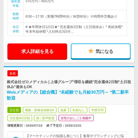
370万円～450万円
初年度
年収
勤務
8:50～17:30（実働7時間40分／休憩60分）※時間外労働あり
時間
# ★年間休日121日★* 完全週休2日制（土日祝休み）* 有給休暇*
休日
休暇
年末年始休暇└入社時点3日付…
求人詳細を見る
気になる
新着
株式会社ゼロメディカル | 上場グループ*増収を継続*完全週休2日制*土日祝
休み*連休もOK
Webメディアの【総合職】*未経験でも月給30万円～ *第二新卒
歓迎
正社員
職種・業種未経験OK
急募
転勤なし
学歴不問
完全週休2日制
第二新卒歓迎
女性のおしごと掲載中
情報更新日：2026/07/10
終了予定日：
2026/12/31
【マーケティングの知識も身につく】集客やブランディングに悩