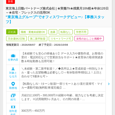
新着
東京海上日動パートナーズ株式会社 | ★実働7h★残業月10h程★年休120日
～★在宅・フレックスの活用OK
"東京海上グループ"でオフィスワークデビュー♪【事務スタッ
フ】
正社員
職種・業種未経験OK
急募
転勤なし
学歴不問
完全週休2日制
第二新卒歓迎
リモートワーク可
女性のおしごと掲載中
情報更新日：2026/08/07
終了予定日：
2026/10/08
【未経験でも安心の研修あり】データ入力や書類作成、お客様の
受付・電話対応などで営業担当をサポート★産育休の取得実績多
仕事内容
数＆時短勤務も活用可能！
＼未経験・第二新卒歓迎！／◆高卒以上★育成前提⇒特別なスキ
ル・凝った志望動機は必要なし◎＜有休取得率8割以上！土日と
対象と
合わせて9連休も可＞
なる方
【転勤なし/U・Iターン歓迎/一部リモートあり/直行直帰可・マイ
カー通勤可能(無料駐車場完備)】…
勤務地
月給212,100円～300,000円※経験や年齢、能力などを考慮し決定
します。※試用期間3ヶ月あり。その間の待遇・…
給与
300万円～450万円
初年度
年収