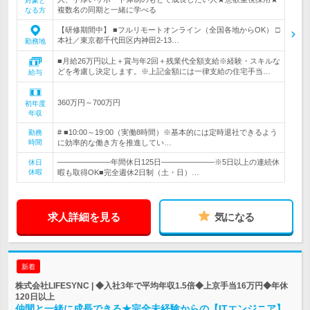
対象と
複数名の同期と一緒に学べる
なる方
【研修期間中】 ■フルリモートオンライン（全国各地からOK） □
本社／東京都千代田区内神田2-13…
勤務地
■月給26万円以上＋賞与年2回＋残業代全額支給※経験・スキルな
どを考慮し決定します。※上記金額には一律支給の住宅手当…
給与
360万円～700万円
初年度
年収
# ■10:00～19:00（実働8時間）※基本的には定時退社できるよう
勤務
時間
に効率的な働き方を推進してい…
―――――――年間休日125日―――――――※5日以上の連続休
休日
休暇
暇も取得OK■完全週休2日制（土・日）…
求人詳細を見る
気になる
新着
株式会社LIFESYNC | ◆入社3年で平均年収1.5倍◆上京手当16万円◆年休
120日以上
仲間と一緒に成長できる★完全未経験からの【ITエンジニア】