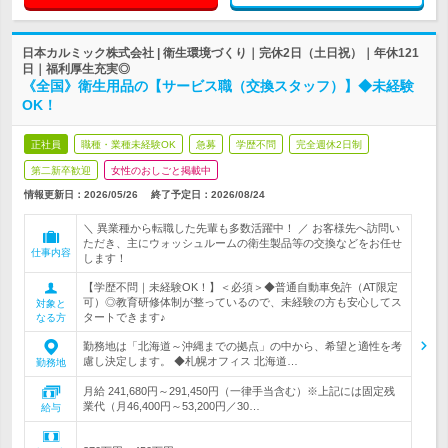
日本カルミック株式会社 | 衛生環境づくり｜完休2日（土日祝）｜年休121
日｜福利厚生充実◎
《全国》衛生用品の【サービス職（交換スタッフ）】◆未経験
OK！
正社員
職種・業種未経験OK
急募
学歴不問
完全週休2日制
第二新卒歓迎
女性のおしごと掲載中
情報更新日：2026/05/26
終了予定日：
2026/08/24
＼ 異業種から転職した先輩も多数活躍中！ ／ お客様先へ訪問い
ただき、主にウォッシュルームの衛生製品等の交換などをお任せ
仕事内容
します！
【学歴不問｜未経験OK！】＜必須＞◆普通自動車免許（AT限定
可）◎教育研修体制が整っているので、未経験の方も安心してス
対象と
タートできます♪
なる方
勤務地は「北海道～沖縄までの拠点」の中から、希望と適性を考
慮し決定します。 ◆札幌オフィス 北海道…
勤務地
月給 241,680円～291,450円（一律手当含む）※上記には固定残
業代（月46,400円～53,200円／30…
給与