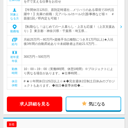
をITで支える仕事をお任せ
【年間休日125日、原則定時退社…メリハリのある環境で20代活
躍中！】先輩の前職：元アパレル/ホール/介護/事務など様々 ＃
対象と
面接1回／即内定も可能！
なる方
【転勤なし！はじめての一人暮らし・上京も応援！（上京支援あ
り）】 東京都・神奈川県・千葉県・埼玉県…
勤務地
月給25万円～80万円+資格手当(1種類につき月1万円以上)★入社
後3年間の自動昇給あり※未経験者は月給21.5万円…
給与
300万円～500万円
初年度
年収
10：00～19：00（実働8時間、休憩1時間）※プロジェクトによ
勤務
時間
り異なる場合があります。★仕事時間…
# ★☆年間休日125日以上☆★◆完全週休2日制土日休みのプロジ
休日
休暇
ェクトもあります。◆祝日◆夏季休暇◆…
求人詳細を見る
気になる
新着