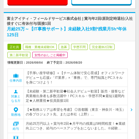
富士アイティ・フィールドサービス株式会社 | 賞与年2回/原則定時退社/入社
後すぐに有休付与/面接1回
月給25万～【IT事務サポート】未経験入社9割*残業月5h*年休
125日
正社員
職種・業種未経験OK
急募
学歴不問
完全週休2日制
第二新卒歓迎
女性のおしごと掲載中
情報更新日：2026/08/04
終了予定日：
2026/08/20
【手厚い座学研修】＋【チーム体制で安心育成】オフィスワーク
デビューも応援♪「IT業界」×「事務」で、専門知識とPCスキル
仕事内容
を身につけよう！
【未経験・第二新卒歓迎◆社会人デビュー歓迎】販売・接客など
異業種出身者も多数活躍中！PCスキル・学歴不問★最短1週間内
対象と
定★人柄重視★役員面接1回
なる方
【★勤務エリアは希望を考慮】 ◎首都圏（東京・神奈川・埼玉）
の各プロジェクト先、または本社（上野）…
勤務地
月給25万円以上＋賞与年2回★月平均の残業は5時間程度！★業績
向上につき、給与のベースアップをおこないました。※経験…
給与