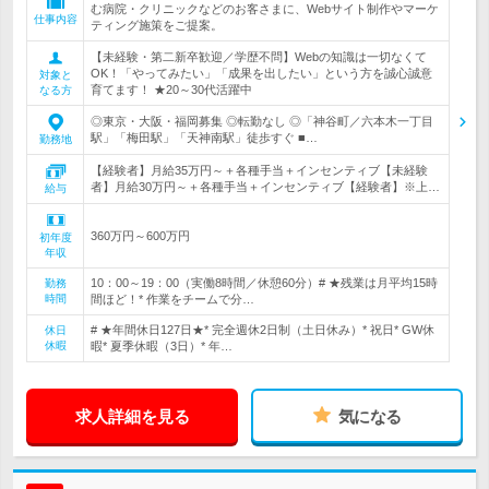
む病院・クリニックなどのお客さまに、Webサイト制作やマーケ
仕事内容
ティング施策をご提案。
【未経験・第二新卒歓迎／学歴不問】Webの知識は一切なくて
OK！「やってみたい」「成果を出したい」という方を誠心誠意
対象と
育てます！ ★20～30代活躍中
なる方
◎東京・大阪・福岡募集 ◎転勤なし ◎「神谷町／六本木一丁目
駅」「梅田駅」「天神南駅」徒歩すぐ ■…
勤務地
【経験者】月給35万円～＋各種手当＋インセンティブ【未経験
者】月給30万円～＋各種手当＋インセンティブ【経験者】※上…
給与
360万円～600万円
初年度
年収
10：00～19：00（実働8時間／休憩60分）# ★残業は月平均15時
勤務
時間
間ほど！* 作業をチームで分…
# ★年間休日127日★* 完全週休2日制（土日休み）* 祝日* GW休
休日
休暇
暇* 夏季休暇（3日）* 年…
求人詳細を見る
気になる