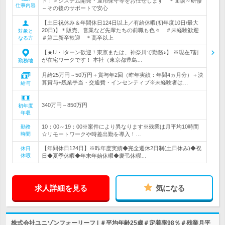
ト！＞システム開発・運用保守等をお任せします ＊面談～研修
仕事内容
～その後のサポートで安心
【土日祝休み＆年間休日124日以上／有給休暇(初年度10日/最大
20日)】＊販売、営業など先輩たちの前職も色々 ＃未経験歓迎
対象と
＃第二新卒歓迎 ＊高卒以上
なる方
【★U・Iターン歓迎！東京または、神奈川で勤務♪】 ※現在7割
が在宅ワークです！ 本社（東京都豊島…
勤務地
月給25万円～50万円＋賞与年2回（昨年実績：年間4ヵ月分）＋決
算賞与+残業手当・交通費・インセンティブ※未経験者は…
給与
340万円～850万円
初年度
年収
10：00～19：00※案件により異なります※残業は月平均10時間
勤務
時間
☆リモートワークや時差出勤を導入！…
【年間休日124日】※昨年度実績◆完全週休2日制(土日休み)◆祝
休日
休暇
日◆夏季休暇◆年末年始休暇◆慶弔休暇…
求人詳細を見る
気になる
株式会社ユニゾンフォーリーフ | ＃平均年齢25歳＃定着率98％＃残業月平