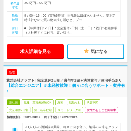
350万円～550万円
初年度
年収
9：00～18：00（実働8時間）※残業はほぼありません。基本定
勤務
時間
時退社なので買い物や推し活など、プラ…
# 【年間休日125日】* 完全週休2日制（土・日）* 祝日* 有給休暇
休日
休暇
（入社後すぐに付与、買い取り…
求人詳細を見る
気になる
新着
株式会社クラフト | 完全週休2日制／賞与年2回＋決算賞与／住宅手当あり
【総合エンジニア】＃未経験歓迎！個々に合うサポート・案件有
♪
正社員
職種・業種未経験OK
急募
転勤なし
学歴不問
完全週休2日制
第二新卒歓迎
リモートワーク可
女性のおしごと掲載中
情報更新日：2026/08/07
終了予定日：
2026/09/24
＜1人1人の価値観や興味、将来に向き合い、納得の未来をクラフ