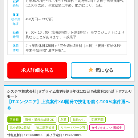
月給30.4万円~44.7万円＋残業代＋賞与年2回＋各種手当※残業代
は100％支給。※支給額は年齢、能力により、当社…
給与
498万円～733万円
初年度
年収
9：00～18：00（実働8時間／休憩1時間） ※プロジェクトにより
勤務
時間
異なることがあります。※残業平…
# ＜年間休日126日＞* 完全週休2日制（土日）* 祝日* 有給休暇*
休日
休暇
年末年始休暇* 夏季休暇*…
求人詳細を見る
気になる
システマ株式会社 | #プライム案件9割 #年休131日 #残業月10h以下 #フルリ
モート
【ITエンジニア】上流案件×AI開発で技術を磨く/100％案件選べ
る
正社員
職種・業種未経験OK
急募
転勤なし
学歴不問
完全週休2日制
第二新卒歓迎
リモートワーク可
女性のおしごと掲載中
情報更新日：2026/08/06
終了予定日：
2026/10/26