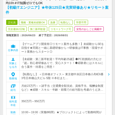
均10h＃IT知識ゼロでもOK
【初級ITエンジニア】★年休125日★充実研修あり★リモート案
件
正社員
職種・業種未経験OK
急募
転勤なし
学歴不問
完全週休2日制
第二新卒歓迎
リモートワーク可
女性のおしごと掲載中
情報更新日：2026/06/23
終了予定日：
2026/08/31
【ゲームアプリ開発有◎リモート案件も多数！】未経験からSEを
目指す★同期と一緒に基礎研修から⇒研修後はIT事務・現場サポ
仕事内容
ート業務からスタート◎
【未経験・第二新卒歓迎！平均年齢25歳】◆PC初挑戦の方むけ
『超』初心者研修ありで、安心スタート！◆経験者にはスキルに
対象と
合う案件・待遇をご用意！
なる方
【転勤なし】 ＜日本橋オフィス＞ 東京都中央区日本橋小舟町6番
3号日本橋山大ビル 5階 ※本社また…
勤務地
月給23万円～＋諸手当（交通費全額支給、資格手当、報酬金制度
など）★経験・スキル・年齢・前職での給与額を考慮のうえ決…
給与
350万円～950万円
初年度
年収
10:00～19:00（実働8時間）★プロジェクトによって勤務時間が
勤務