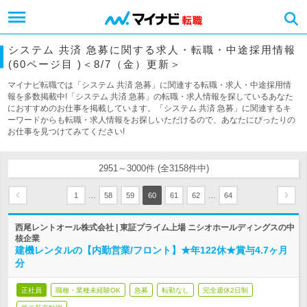
システム 共済 急募に関する求人・転職・中途採用情報
(60ページ目 )＜8/7（金）更新＞
マイナビ転職では「システム 共済 急募」に関連する転職・求人・中途採用情
報を多数掲載中!「システム 共済 急募」の転職・求人情報を探しているあなた
におすすめのお仕事を掲載しています。「システム 共済 急募」に関連するキ
ーワードからも転職・求人情報をお探しいただけるので、あなたにぴったりの
お仕事を見つけてみてください!
2951～3000件 (全3158件中)
…
…
1
58
59
60
61
62
64
西尾レントオール株式会社 | 東証プライム上場 ニシオホールディングスの中
核企業
建機レンタルの【内勤営業/フロント】★年122休★賞与4.7ヶ月
分
正社員
職種・業種未経験OK
急募
転勤なし
完全週休2日制