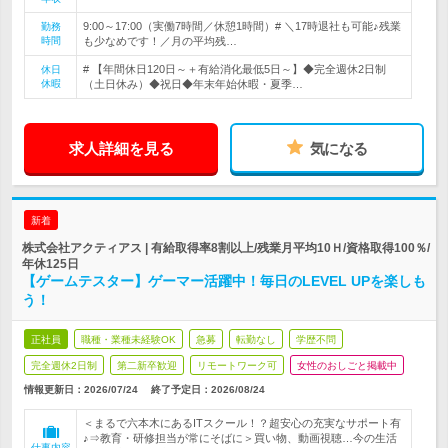
9:00～17:00（実働7時間／休憩1時間）# ＼17時退社も可能♪残業
勤務
時間
も少なめです！／月の平均残…
# 【年間休日120日～＋有給消化最低5日～】◆完全週休2日制
休日
休暇
（土日休み）◆祝日◆年末年始休暇・夏季…
求人詳細を見る
気になる
新着
株式会社アクティアス | 有給取得率8割以上/残業月平均10Ｈ/資格取得100％/
年休125日
【ゲームテスター】ゲーマー活躍中！毎日のLEVEL UPを楽しも
う！
正社員
職種・業種未経験OK
急募
転勤なし
学歴不問
完全週休2日制
第二新卒歓迎
リモートワーク可
女性のおしごと掲載中
情報更新日：2026/07/24
終了予定日：
2026/08/24
＜まるで六本木にあるITスクール！？超安心の充実なサポート有
♪⇒教育・研修担当が常にそばに＞買い物、動画視聴…今の生活
仕事内容