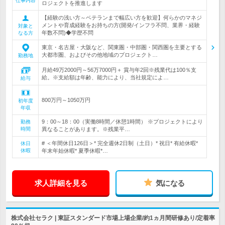
仕事内容
ロジェクトを推進します
【経験の浅い方～ベテランまで幅広い方を歓迎】何らかのマネジ
メントや育成経験をお持ちの方(開発/インフラ不問、業界・経験
対象と
年数不問)◆学歴不問
なる方
東京・名古屋・大阪など、関東圏・中部圏・関西圏を主要とする
大都市圏、およびその他地域のプロジェクト…
勤務地
月給49万2000円～56万7000円＋ 賞与年2回※残業代は100％支
給。※支給額は年齢、能力により、当社規定によ…
給与
800万円～1050万円
初年度
年収
9：00～18：00（実働8時間／休憩1時間） ※プロジェクトにより
勤務
時間
異なることがあります。※残業平…
# ＜年間休日126日＞* 完全週休2日制（土日）* 祝日* 有給休暇*
休日
休暇
年末年始休暇* 夏季休暇*…
求人詳細を見る
気になる
株式会社セラク | 東証スタンダード市場上場企業/約1ヵ月間研修あり/定着率