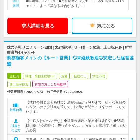
■年間休日 120日以上■完全週休2日制(土・日・祝) ※担当プロジ
休日
休暇
ェクトによって異なる場合がありま…
求人詳細を見る
気になる
株式会社サニクリーン四国 | 未経験OK | U・Iターン歓迎 | 土日祝休み | 昨年
度賞与4.6ヶ月分
既存顧客メインの【ルート営業】◎未経験歓迎◎安定した経営基
盤
正社員
職種・業種未経験OK
急募
転勤なし
学歴不問
第二新卒歓迎
女性のおしごと掲載中
情報更新日：2026/07/24
終了予定日：
2026/09/24
【抜群の知名度と商材力】清掃用品からAEDまで、様々な商品の
レンタルおよび販売を通して、快適な空間づくりをサポートして
仕事内容
います♪
【中途入社のハンデなし◆営業未経験・業界未経験OK】◆35歳
以下※ 『今の時代、先行き不安…。』安定した環境で活躍したい
対象と
方必見
なる方
愛媛県・香川県・徳島県で募集中！ 《＊希望を考慮し配属します