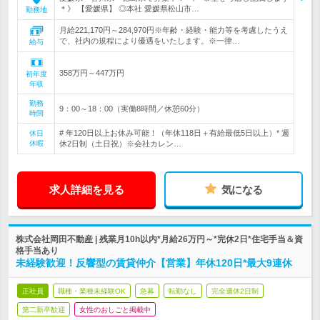
＊》 【愛媛県】 ◎本社 愛媛県松山市…
勤務地
月給221,170円～284,970円※年齢・経験・能力等を考慮したうえ
で、社内の規程により優遇をいたします。※一律…
給与
358万円～447万円
初年度
年収
勤務
9：00～18：00（実働8時間／休憩60分）
時間
# 年120日以上お休み可能！（年休118日＋有給最低5日以上）* 週
休日
休暇
休2日制（土日祝）※会社カレン…
求人詳細を見る
気になる
株式会社岡田不動産 | 残業月10h以内*月給26万円～*完休2日*住宅手当＆資
格手当あり
未経験歓迎！反響型の賃貸仲介【営業】年休120日*最大9連休
正社員
職種・業種未経験OK
急募
転勤なし
完全週休2日制
第二新卒歓迎
女性のおしごと掲載中