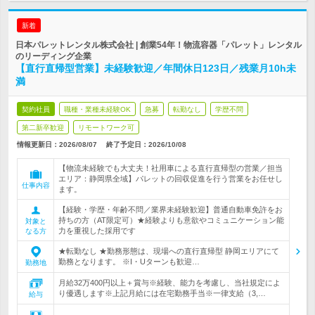
新着
日本パレットレンタル株式会社 | 創業54年！物流容器「パレット」レンタル
のリーディング企業
【直行直帰型営業】未経験歓迎／年間休日123日／残業月10h未
満
契約社員
職種・業種未経験OK
急募
転勤なし
学歴不問
第二新卒歓迎
リモートワーク可
情報更新日：2026/08/07
終了予定日：
2026/10/08
【物流未経験でも大丈夫！社用車による直行直帰型の営業／担当
エリア：静岡県全域】パレットの回収促進を行う営業をお任せし
仕事内容
ます。
【経験・学歴・年齢不問／業界未経験歓迎】普通自動車免許をお
持ちの方（AT限定可）★経験よりも意欲やコミュニケーション能
対象と
力を重視した採用です
なる方
★転勤なし ★勤務形態は、現場への直行直帰型 静岡エリアにて
勤務となります。 ※I・Uターンも歓迎…
勤務地
月給32万400円以上＋賞与※経験、能力を考慮し、当社規定によ
り優遇します※上記月給には在宅勤務手当※一律支給（3,…
給与