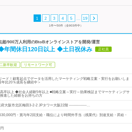
…
1
2
3
4
5
19
1件〜50件（全903件中）
00万点超/900万人利用のBtoBオンラインストアを開発/運営
年間休日120日以上 ◆土日祝休み
正社員
二新卒歓迎
リモートワーク可
リード！顧客起点でデータを活用したマーケティング戦略立案・実行をお願いしま
で前年比20％成長を継続中＞
高卒以上 ◆社会人経験5年以上 ■戦略立案～実行～効果検証までマーケティングサ
推進した経験をお持ちの方
阪市北区梅田3-2-2 JPタワー大阪22階 ---------------…
円～630,000円・賞与年2回支給・職位により時間外手当（残業代）別途支給・昇給・
万円