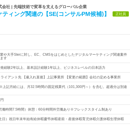
pan株式会社 | 先端技術で変革を支えるグローバル企業
ティング関連の【SE(コンサルPM候補)】
正社員
業や大手SIerに対し、EC、CMSをはじめとしたデジタルマーケティング関連案件
ます
開発経験2年以上、基本設計経験1年以上、ビジネスレベルの日本語力
クライアント先 【雇入れ直後】上記事業所 【変更の範囲】会社の定める事業所
円～※上記月給には、月32.5時間の固定残業代（101,300円～）を含む。超過分は別途
万円
0（実労働時間7.5時間）休憩：60分時間外労働あり※フレックスタイム制あり
土日）祝日年末年始有給休暇慶弔休暇産前・産後休暇育児休暇介護休暇生理休暇