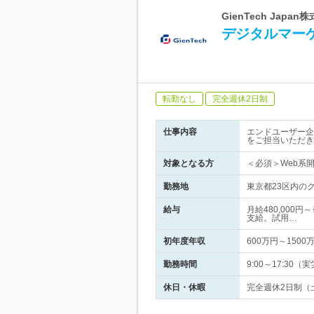
GienTech Ja
デジタルマーケ
転勤なし
完全週休2日制
仕事内容
エンドユーザー企
をご担当いただき
対象となる方
＜必須＞Web系
勤務地
東京都23区内の
給与
月給480,000
支給。試用…
初年度年収
600万円～1500
勤務時間
9:00～17:3
休日・休暇
完全週休2日制（