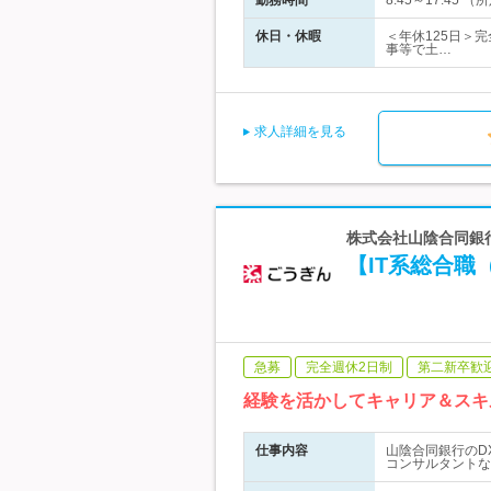
勤務時間
8:45～17:4
休日・休暇
＜年休125日＞
事等で土…
求人詳細を見る
株式会社山陰合同銀
【IT系総合職
急募
完全週休2日制
第二新卒歓
経験を活かしてキャリア＆スキ
仕事内容
山陰合同銀行のD
コンサルタントな