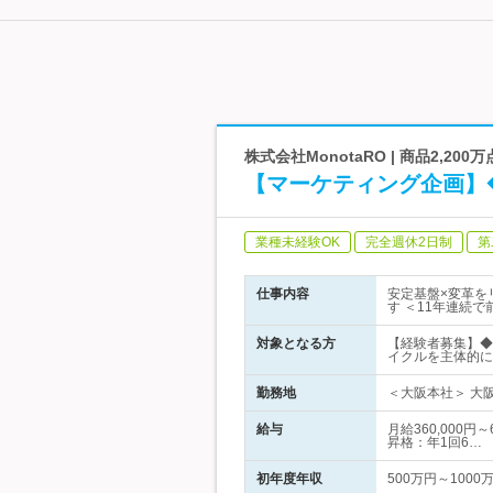
株式会社MonotaRO | 商品2,2
【マーケティング企画】◆
業種未経験OK
完全週休2日制
第
仕事内容
安定基盤×変革を
す ＜11年連続
対象となる方
【経験者募集】◆
イクルを主体的に
勤務地
＜大阪本社＞ 大阪府大
給与
月給360,000
昇格：年1回6…
初年度年収
500万円～1000