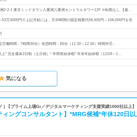
2-2-1 東京ミッドタウン八重洲八重洲セントラルタワー12F ※転勤なし 【雇…
～53万3000円※上記月給には、月30時間の固定残業代56,400円～106,000円を含
円
（所定労働時間：7時間30分）休憩時間：60分（11:30～12:30）時間外労…
日以上* 完全週休2日制（土日祝）* 年間有給休暇* 年末年始休暇（12/29～1…
気になる
 | 【プライム上場Gr／デジタルマーケティング支援実績1000社以上】
ティングコンサルタント】*MRG候補*年休120日以