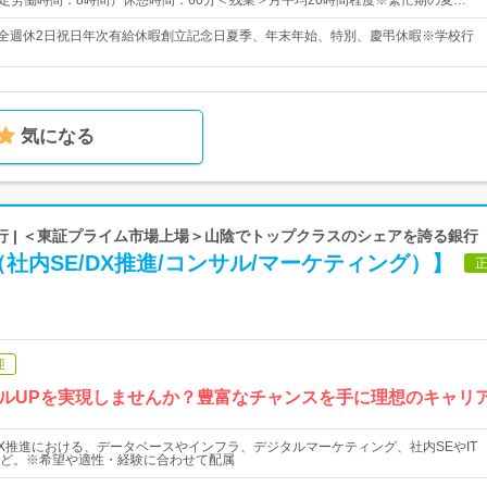
5 （所定労働時間：8時間）休憩時間：60分＜残業＞月平均20時間程度※繁忙期の変…
完全週休2日祝日年次有給休暇創立記念日夏季、年末年始、特別、慶弔休暇※学校行
気になる
行 | ＜東証プライム市場上場＞山陰でトップクラスのシェアを誇る銀行
（社内SE/DX推進/コンサル/マーケティング）】
迎
ルUPを実現しませんか？豊富なチャンスを手に理想のキャリ
X推進における、データベースやインフラ、デジタルマーケティング、社内SEやIT
ど。※希望や適性・経験に合わせて配属