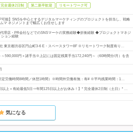
完全週休2日制
第二新卒歓迎
リモートワーク可
P可能】SNSを中心とするデジタルマーケティングのプロジェクトを担当し、戦略
ムマ ネジメントまで幅広くお任せします
代理店・PR会社などでのSNSマーケの実務経験◆折衝経験 ◆プロジェクトマネジ
 ション経験
社 東京都渋谷区円山町3-6 E・スペースタワー8F ※リモートワーク制度有り…
円～～590,000円＋諸手当※上記には固定残業手当172,240円～（60時間分/月）を含
円
00 （所定労働時間8時間／休憩1時間）※時間外労働有無：有# ※平均残業時間：1…
0日以上＋有給最低5日⇒年間125日以上がお休み！】* 完全週休2日制（土日）* …
気になる