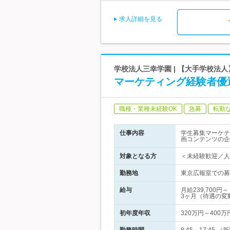
求人詳細を見る
学校法人三幸学園 | 【大手学校法
マーケティング経験者優
職種・業種未経験OK
急募
転勤
仕事内容
学生募集マーケテ
画コンテンツの企
対象となる方
＜未経験歓迎／人
勤務地
東京広報室での募集
給与
月給239,70
3ヶ月（待遇の変
初年度年収
320万円～400万