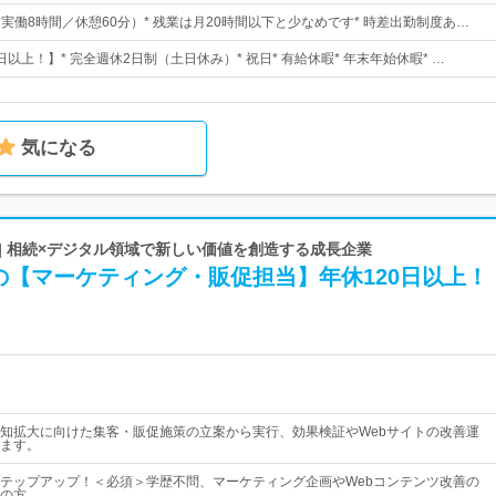
0（実働8時間／休憩60分）* 残業は月20時間以下と少なめです* 時差出勤制度あ…
0日以上！】* 完全週休2日制（土日休み）* 祝日* 有給休暇* 年末年始休暇* …
気になる
| 相続×デジタル領域で新しい価値を創造する成長企業
の【マーケティング・販促担当】年休120日以上！
知拡大に向けた集客・販促施策の立案から実行、効果検証やWebサイトの改善運
ます。
テップアップ！＜必須＞学歴不問、マーケティング企画やWebコンテンツ改善の
の方