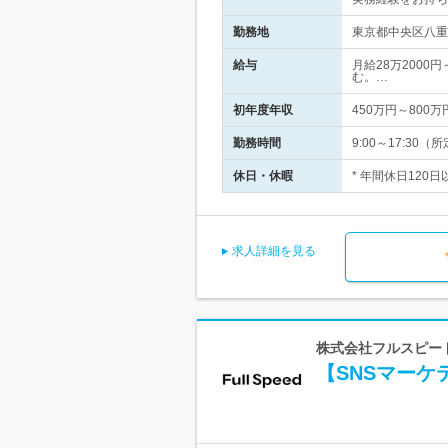
勤務地
東京都中央区八重洲
給与
月給28万2000円
む。…
初年度年収
450万円～800万
勤務時間
9:00～17:30
休日・休暇
* 年間休日120
求人詳細を見る
株式会社フルスピード
【SNSマーケ