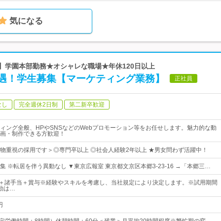
気になる
人】学園本部勤務★オシャレな職場★年休120日以上
遇！学生募集【マーケティング業務】
正社員
なし
完全週休2日制
第二新卒歓迎
ィング全般、HPやSNSなどのWebプロモーション等をお任せします。魅力的な動
画・制作できる方歓迎！
物重視の採用です＞◎専門卒以上 ◎社会人経験2年以上 ★男女問わず活躍中！
 ※転居を伴う異動なし ▼東京広報室 東京都文京区本郷3-23-16 →「本郷三…
0円～＋諸手当＋賞与※経験やスキルを考慮し、当社規定により決定します。※試用期間
動は…
円