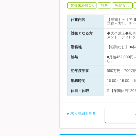
業種未経験OK
急募
転勤なし
仕事内容
【早期キャリアU
立案～実行、チー
対象となる方
◆大卒以上◆広告
メント・ディレク
勤務地
【転勤なし】 ■本
給与
■月給462,000
む。…
初年度年収
550万円～700万
勤務時間
10:00～19:
休日・休暇
# 【年間休日12
求人詳細を見る