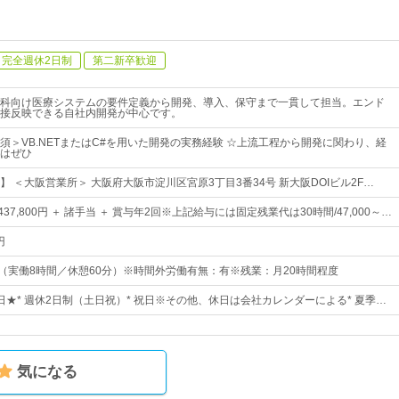
完全週休2日制
第二新卒歓迎
科向け医療システムの要件定義から開発、導入、保守まで一貫して担当。エンド
接反映できる自社内開発が中心です。
須＞VB.NETまたはC#を用いた開発の実務経験 ☆上流工程から開発に関わり、経
はぜひ
】 ＜大阪営業所＞ 大阪府大阪市淀川区宮原3丁目3番34号 新大阪DOIビル2F…
～437,800円 ＋ 諸手当 ＋ 賞与年2回※上記給与には固定残業代は30時間/47,000～…
円
：00（実働8時間／休憩60分）※時間外労働有無：有※残業：月20時間程度
0日★* 週休2日制（土日祝）* 祝日※その他、休日は会社カレンダーによる* 夏季…
気になる