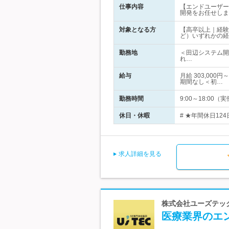
仕事内容
【エンドユーザー
開発をお任せしま
対象となる方
【高卒以上｜経験
ど）いずれかの経
勤務地
＜田辺システム開
れ…
給与
月給 303,00
期間なし＜初…
勤務時間
9:00～18:0
休日・休暇
# ★年間休日12
求人詳細を見る
株式会社ユーズテック
医療業界のエ