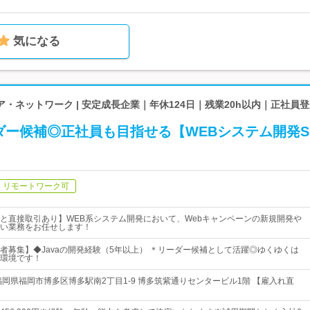
気になる
・ネットワーク | 安定成長企業｜年休124日｜残業20h以内｜正社員
ダー候補◎正社員も目指せる【WEBシステム開発S
リモートワーク可
と直接取引あり】WEB系システム開発において、Webキャンペーンの新規開発や
い業務をお任せします！
者募集】◆Javaの開発経験（5年以上） ＊リーダー候補として活躍◎ゆくゆくは
環境です！
福岡県福岡市博多区博多駅南2丁目1-9 博多筑紫通りセンタービル1階 【雇入れ直