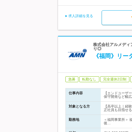
求人詳細を見る
株式会社アルメディア
り◎
《福岡》リー
急募
転勤なし
完全週休2日制
仕事内容
【エンドユーザー
保守開発など幅広
対象となる方
【高卒以上｜経験
正社員も目指せる
勤務地
＜福岡事業所＞ 
後…