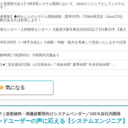
と直接取引あり】WEB系システム開発において、Javaエンジニアとしてシステム
す！
者募集】◆何かしらのシステム開発経験（業界不問）◎Web系言語（Java,C#な
験がある方は歓迎します！
発センター・人材開発センター＞ 大阪府大阪市東住吉区田辺1丁目3番10号 【雇入
0円～456,000円（一律手当含む）※経験・年齢・能力を考慮して決定いたします※試用
0（実働8時間／休憩60分）※時間外労働あり
4日★* 完全週休2日制（土日祝休み）* 有給休暇* 夏季休暇* 年末年始休暇* …
気になる
 | 放射線科・画像診断部向けシステムベンダー／100％自社内開発
ンドユーザーの声に応える【システムエンジニア】