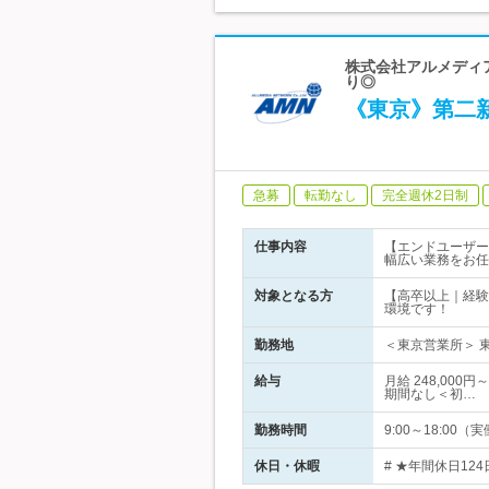
株式会社アルメディア
り◎
《東京》第二
急募
転勤なし
完全週休2日制
仕事内容
【エンドユーザー
幅広い業務をお任
対象となる方
【高卒以上｜経験者
環境です！
勤務地
＜東京営業所＞ 東
給与
月給 248,00
期間なし＜初…
勤務時間
9:00～18:0
休日・休暇
# ★年間休日12