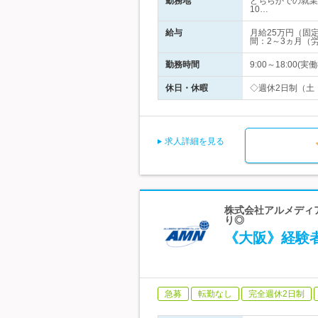
勤務地
どちらかでの就業
10…
給与
月給25万円（固
間：2～3ヵ月（
勤務時間
9:00～18:0
休日・休暇
◇週休2日制（土
求人詳細を見る
株式会社アルメディア
り◎
《大阪》経験
急募
転勤なし
完全週休2日制