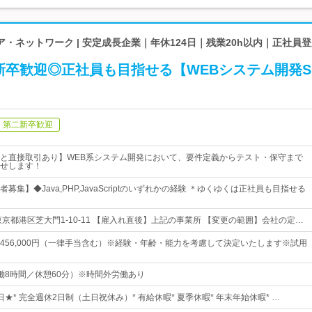
・ネットワーク | 安定成長企業｜年休124日｜残業20h以内｜正社員
新卒歓迎◎正社員も目指せる【WEBシステム開発S
第二新卒歓迎
と直接取引あり】WEB系システム開発において、要件定義からテスト・保守まで
せします！
募集】◆Java,PHP,JavaScriptのいずれかの経験 ＊ゆくゆくは正社員も目指せる
京都港区芝大門1-10-11 【雇入れ直後】上記の事業所 【変更の範囲】会社の定…
0円～456,000円（一律手当含む）※経験・年齢・能力を考慮して決定いたします※試用
0（実働8時間／休憩60分）※時間外労働あり
4日★* 完全週休2日制（土日祝休み）* 有給休暇* 夏季休暇* 年末年始休暇* …