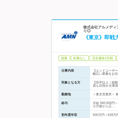
株式会社アルメディア
り◎
《東京》即戦
急募
転勤なし
完全週休2日制
仕事内容
【エンドユーザー
幅広い業務をお任
対象となる方
【高卒以上｜経験者
員も目指せる環境
勤務地
＜東京営業所＞ 東
給与
月給 360,00
カ月後から正…
初年度年収
500万円～638万