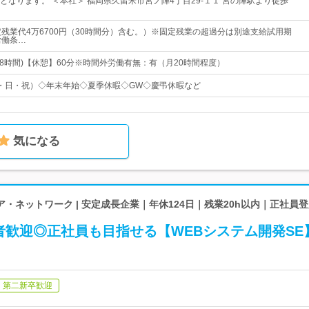
となります。 ＜本社＞ 福岡県久留米市宮ノ陣4丁目29-１１ 宮の陣駅より徒歩
定残業代4万6700円（30時間分）含む。）※固定残業の超過分は別途支給試用期
労働条…
0(実働8時間)【休憩】60分※時間外労働有無：有（月20時間程度）
・日・祝）◇年末年始◇夏季休暇◇GW◇慶弔休暇など
気になる
・ネットワーク | 安定成長企業｜年休124日｜残業20h以内｜正社員
者歓迎◎正社員も目指せる【WEBシステム開発SE
第二新卒歓迎