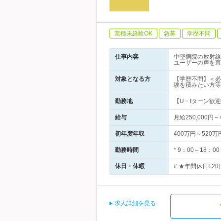
業種未経験OK
急募
学歴不問
仕事内容
中堅病院の放射線
ユーザーの声を直
対象となる方
【学歴不問】＜必
験を積みたい方等
勤務地
【U・Iターン歓迎
給与
月給250,000円
初年度年収
400万円～520万
勤務時間
* 9：00～18
休日・休暇
# ★年間休日12
求人詳細を見る