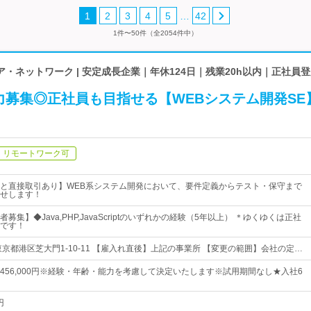
…
1
2
3
4
5
42
1件〜50件（全2054件中）
・ネットワーク | 安定成長企業｜年休124日｜残業20h以内｜正社員
力募集◎正社員も目指せる【WEBシステム開発SE
リモートワーク可
と直接取引あり】WEB系システム開発において、要件定義からテスト・保守まで
せします！
募集】◆Java,PHP,JavaScriptのいずれかの経験（5年以上） ＊ゆくゆくは正社
です！
京都港区芝大門1-10-11 【雇入れ直後】上記の事業所 【変更の範囲】会社の定…
0円～456,000円※経験・年齢・能力を考慮して決定いたします※試用期間なし★入社6
円