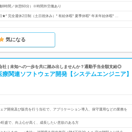
0（実働8時間／休憩60分）※時間外労働あり
4日★* 完全週休2日制（土日祝休み）* 有給休暇* 夏季休暇* 年末年始休暇* …
気になる
会社 | 未知への一歩を共に踏み出しませんか？通勤手当全額支給◎
医療関連ソフトウェア開発【システムエンジニア】
ェア開発及び販売を行う当社で、アプリケーション導入、保守運用などの業務を
心旺盛で、向上心が高く、成長したい意欲のある方