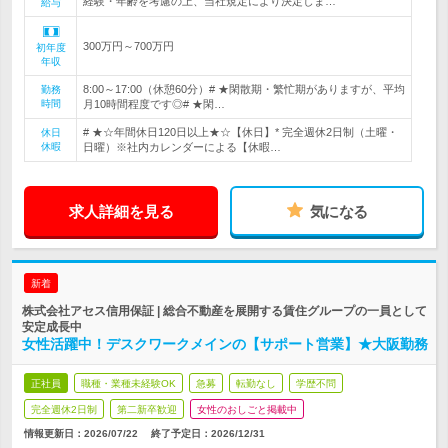
経験・年齢を考慮の上、当社規定により決定しま…
給与
300万円～700万円
初年度
年収
8:00～17:00（休憩60分）# ★閑散期・繁忙期がありますが、平均
勤務
時間
月10時間程度です◎# ★閑…
# ★☆年間休日120日以上★☆【休日】* 完全週休2日制（土曜・
休日
休暇
日曜）※社内カレンダーによる【休暇…
求人詳細を見る
気になる
新着
株式会社アセス信用保証 | 総合不動産を展開する賃住グループの一員として
安定成長中
女性活躍中！デスクワークメインの【サポート営業】★大阪勤務
正社員
職種・業種未経験OK
急募
転勤なし
学歴不問
完全週休2日制
第二新卒歓迎
女性のおしごと掲載中
情報更新日：2026/07/22
終了予定日：
2026/12/31