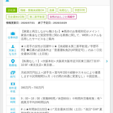
集
正社員
職種・業種未経験OK
急募
転勤なし
学歴不問
完全週休2日制
第二新卒歓迎
女性のおしごと掲載中
情報更新日：2026/07/31
終了予定日：
2026/10/29
【家庭と両立しながら働ける♪】★既存のお客様対応がメイン！
家賃の集金など賃貸管理に関わる業務に関して、WEBシステムを
仕事内容
活用したサービスをご案内
★☆若手の女性が活躍中☆★【未経験＆第二新卒歓迎／学歴不
問】◆応募の必須条件は「普通運転免許(AT限定可) 」のみ！◎完
対象と
全週休2日制（土日祝）
なる方
【転勤なし！】 <大阪本社> 大阪府大阪市淀川区東三国2丁目37-
10 6F <東京支店> 東京都…
勤務地
月給28万円以上＋諸手当＋賞与年2回※経験やスキルにより優遇
します※試用期間3ヵ月（その間の待遇に変更なし）※固定残…
給与
390万円～700万円
初年度
年収
9：00～18：00（実働8時間／休憩60分）※時間外労働有無：有└
勤務
時間
残業月平均20時間以内
# ☆★年間休日122日★☆* 完全週休2日制（土日）* 祝日* GW* 夏
休日
休暇