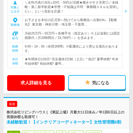
＼女性代表の当社♪20代・30代が活躍★働きやすさ充実◎／未経
験・第二新卒歓迎★学歴・IT知識は不問「事務職スキルを習得し
対象と
たい」という意欲を応援！
なる方
お子さまを本社の託児所へ預けてから勤務先へ出勤OK♪ 【勤務
先】 東京都・神奈川県・埼玉県・千葉県…
勤務地
月給25万円～55万円＋各種手当（規定あり）※上記金額には固定
残業代（月20時間分／33,790円～）を含みます。 …
給与
9:00～18：00（休憩1時間）※配属先により異なる場合がありま
勤務
時間
す。
★年間休日126日* 完全週休2日制（土日）* 祝日* 夏季休暇* 年末
休日
休暇
年始休暇* 有給休暇* 慶弔…
求人詳細を見る
気になる
新着
株式会社リビングハウス | 《東証上場》月最大11日休み／年1回6日以上の
長期休暇も取得可！
未経験歓迎！【インテリアコーディネーター】女性管理職6割