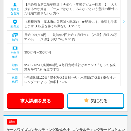
【未経験＆第二新卒歓迎！★受付・事務デビュー歓迎！】「人と
接するのが好き」「一人ではなく、みんなでという意識の根付い
対象と
た職場で働きたい」方へ
なる方
《相模原市・厚木市の各店舗へ配属♪》 ★配属先は、希望を考慮
します ★転居を伴う転勤なし ★マイカ…
勤務地
月給:204,300円～＋賞与年2回支給＜月収例＞【25歳】月収:23万
9129円 【30歳】月収:24万6891円…
給与
300万円～350万円
初年度
年収
9:30～18:30(実働8時間)★毎日定時退社がキホン！└あっても残
勤務
時間
業月平均7.9h程度です◎
* 年間休日120日* 完全週休2日制⇒火・水曜日(定休日) ※会社カ
休日
休暇
レンダーによる【休暇】* GW…
求人詳細を見る
気になる
新着
ケースワイズコンサルティング株式会社 | コンサルティングサービスとエン