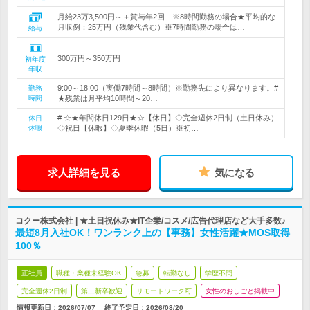
月給23万3,500円～＋賞与年2回 ※8時間勤務の場合★平均的な
月収例：25万円（残業代含む）※7時間勤務の場合は…
給与
300万円～350万円
初年度
年収
9:00～18:00（実働7時間～8時間）※勤務先により異なります。#
勤務
時間
★残業は月平均10時間～20…
# ☆★年間休日129日★☆【休日】◇完全週休2日制（土日休み）
休日
休暇
◇祝日【休暇】◇夏季休暇（5日）※初…
求人詳細を見る
気になる
コクー株式会社 | ★土日祝休み★IT企業/コスメ/広告代理店など大手多数♪
最短8月入社OK！ワンランク上の【事務】女性活躍★MOS取得
100％
正社員
職種・業種未経験OK
急募
転勤なし
学歴不問
完全週休2日制
第二新卒歓迎
リモートワーク可
女性のおしごと掲載中
情報更新日：2026/07/07
終了予定日：
2026/08/20