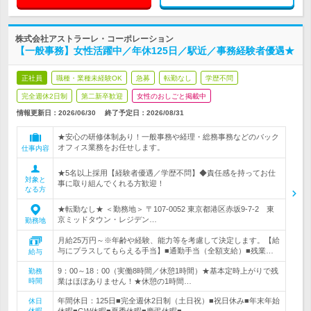
株式会社アストラーレ・コーポレーション
【一般事務】女性活躍中／年休125日／駅近／事務経験者優遇★
正社員
職種・業種未経験OK
急募
転勤なし
学歴不問
完全週休2日制
第二新卒歓迎
女性のおしごと掲載中
情報更新日：2026/06/30
終了予定日：
2026/08/31
★安心の研修体制あり！一般事務や経理・総務事務などのバック
オフィス業務をお任せします。
仕事内容
★5名以上採用【経験者優遇／学歴不問】◆責任感を持ってお仕
対象と
事に取り組んでくれる方歓迎！
なる方
★転勤なし★ ＜勤務地＞ 〒107-0052 東京都港区赤坂9-7-2 東
京ミッドタウン・レジデン…
勤務地
月給25万円～※年齢や経験、能力等を考慮して決定します。【給
与にプラスしてもらえる手当】■通勤手当（全額支給）■残業…
給与
9：00～18：00（実働8時間／休憩1時間）★基本定時上がりで残
勤務
時間
業はほぼありません！★休憩の1時間…
年間休日：125日■完全週休2日制（土日祝）■祝日休み■年末年始
休日
休暇