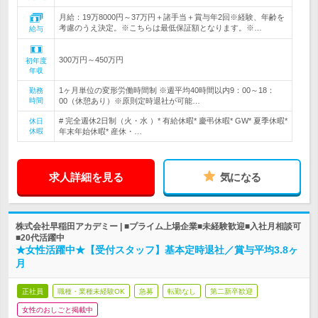
月給：19万8000円～37万円＋諸手当＋賞与年2回※経験、年齢を
考慮のうえ決定。※こちらは最低保証額となります。※…
給与
300万円～450万円
初年度
年収
1ヶ月単位の変形労働時間制 ※週平均40時間以内9：00～18：
勤務
時間
00（休憩あり）※原則定時退社が可能…
# 完全週休2日制（火・水 ）* 有給休暇* 慶弔休暇* GW* 夏季休暇*
休日
休暇
年末年始休暇* 産休・…
求人詳細を見る
気になる
株式会社早稲田アカデミー | ■プライム上場企業■未経験歓迎■入社月相談可
■20代活躍中
★女性活躍中★【受付スタッフ】基本定時退社／賞与平均3.8ヶ
月
正社員
職種・業種未経験OK
急募
転勤なし
第二新卒歓迎
女性のおしごと掲載中