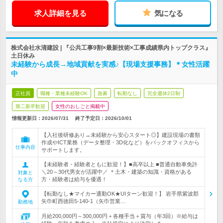
求人詳細を見る
気になる
株式会社水清建設 | 『公共工事9割×最新技術×工事成績県内トップクラス』
土日休み
未経験から成長→地域貢献を実感♪【現場支援事務】＊女性活躍
中
正社員
職種・業種未経験OK
急募
転勤なし
完全週休2日制
第二新卒歓迎
女性のおしごと掲載中
情報更新日：2026/07/31
終了予定日：
2026/10/01
【入社後研修あり→未経験から安心スタート◎】建設現場の書類
作成やICT業務（データ整理・3D化など）をバックオフィスから
仕事内容
サポートします。
【未経験者・経験者ともに歓迎！】■高卒以上 ■普通自動車免許
＼20～30代男女が活躍中／ ＊土木・建築の知識・資格がある
対象と
方・経験者は給与を優遇！
なる方
【転勤なし★マイカー通勤OK★UIターン歓迎！】 岩手県紫波郡
矢巾町西徳田5‐140‐1（矢巾営業…
勤務地
月給200,000円～300,000円＋各種手当＋賞与（年3回）※給与は