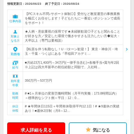
情報更新日：2026/06/23
終了予定日：
2026/08/24
【PCスキル不問♪サポート体制◎】受付など教室運営の事務業務
を幅広くお任せします！子どもたちに一番近いポジションで成長
仕事内容
をサポート！
★人柄・意欲重視の採用です★未経験歓迎◎子どもと関わること
が好きな方／安定した環境で働きやすさも注力したい方◆短大・
対象と
大卒以上（専門は要相談）
なる方
【転居を伴う転勤なし！U・Iターン歓迎！】 東京・神奈川・埼
玉・千葉・つくばにある『早稲田アカデミ…
勤務地
■月給23万1,400円～34万円(一律手当含む)+各種手当+賞与年2回
※上記は四大卒新卒の初任給額と同額で、入社時…
給与
350万円～537万円
初年度
年収
# ■1ヶ月単位の変形労働時間制（月平均実働：173.8時間以内）
勤務
時間
＜標準的なシフト例＞平日：12：0…
# ★年間休日115日＋年間有休取得平均12.1日！# ★9連休の実績
休日
休暇
あり！■週休2日制（月8～12…
求人詳細を見る
気になる