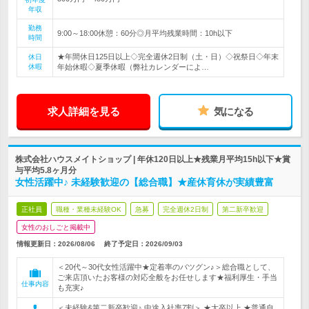
年収
勤務
9:00～18:00休憩：60分◎月平均残業時間：10h以下
時間
★年間休日125日以上◇完全週休2日制（土・日）◇祝祭日◇年末
休日
休暇
年始休暇◇夏季休暇（弊社カレンダーによ…
求人詳細を見る
気になる
株式会社ハウスメイトショップ | 年休120日以上★残業月平均15h以下★賞
与平均5.8ヶ月分
女性活躍中♪ 未経験歓迎の【総合職】★産休育休が実績豊富
正社員
職種・業種未経験OK
急募
完全週休2日制
第二新卒歓迎
女性のおしごと掲載中
情報更新日：2026/08/06
終了予定日：
2026/09/03
＜20代～30代女性活躍中★定着率のバツグン♪＞総合職として、
ご来店頂いたお客様の対応全般をお任せします★福利厚生・手当
仕事内容
も充実♪
＜未経験&第二新卒歓迎♪ 中途入社率7割＞ ★大卒以上 ★普通自