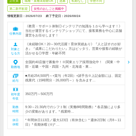
正社員
職種・業種未経験OK
急募
転勤なし
学歴不問
第二新卒歓迎
女性のおしごと掲載中
情報更新日：2026/07/23
終了予定日：
2026/08/24
《教育・サポート体制◎インテリアの知識を１から学べます！》
当社が運営するインテリアショップにて、接客業務を中心に店舗
仕事内容
運営をお任せします！
《未経験OK！20～30代活躍！育休実績あり》『人と話すのが好
き』『成果にこだわりたい』方はピッタリ。営業や接客の経験が
対象と
活かせる◎学歴・年齢不問
なる方
全国約40店舗で募集中！※関東エリア採用強化中！ （関東・中
部・近畿・中国・四国・九州・北海道・東…
勤務地
■月給254,500円～+賞与（年2回）+諸手当※上記金額には、固定
残業代（15時間分・26,000円～）を含みます…
給与
350万円～500万円
初年度
年収
9:30～21:30内でのシフト制（実働8時間勤務）* 各店舗により多
勤務
時間
少の変動があります。* 残業時…
* 年間休日113日／最大123日（有休含む）* 週休2日制（月8～11
休日
休暇
日）* 長期休暇 (※)* …