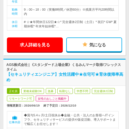
年収
9：00～18：00（実働8時間／休憩60分）※残業月平均20時間以
勤務
時間
内
# ☆★年間休日122日★☆* 完全週休2日制（土日）* 祝日* GW* 夏
休日
休暇
期休暇* 年末年始休暇*…
求人詳細を見る
気になる
AGS株式会社 | 《スタンダード上場企業》くるみんマーク取得/フレックス
タイム
【セキュリティエンジニア】女性活躍中★在宅可★育休復帰率高
め
正社員
業種未経験OK
急募
転勤なし
学歴不問
完全週休2日制
リモートワーク可
女性のおしごと掲載中
情報更新日：2026/06/19
終了予定日：
2026/12/10
◆賞与5.4ヶ月/土日祝休み◆金融・公共・法人のお客様へITイン
フラ、セキュリティサービスの提供や販促活動、導入サポートま
仕事内容
で幅広くお任せします！