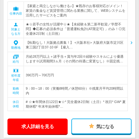
【家庭と両立しながら働ける♪】★既存のお客様対応がメイン！
家賃の集金など賃貸管理に関わる業務に関して、WEBシステムを
仕事内容
活用したサービスをご案内
★☆若手の女性が活躍中☆★【未経験＆第二新卒歓迎／学歴不
問】◆応募の必須条件は「普通運転免許(AT限定可) 」のみ！◎完
対象と
全週休2日制（土日祝）
なる方
【転勤なし！大阪拠点募集！】 <大阪本社> 大阪府大阪市淀川区
東三国2丁目37-10 6F 【雇入…
勤務地
月給28万円以上＋諸手当＋賞与年2回※経験やスキルにより優遇
します※試用期間3ヵ月（その間の待遇に変更なし）※固定残…
給与
390万円～700万円
初年度
年収
9：00～18：00（実働8時間／休憩60分）※残業月平均20時間以
勤務
時間
内
# ☆★年間休日122日★☆* 完全週休2日制（土日）* 祝日* GW* 夏
休日
休暇
期休暇* 年末年始休暇*…
求人詳細を見る
気になる