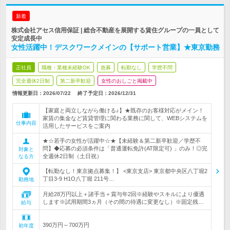
新着
株式会社アセス信用保証 | 総合不動産を展開する賃住グループの一員として
安定成長中
女性活躍中！デスクワークメインの【サポート営業】★東京勤務
正社員
職種・業種未経験OK
急募
転勤なし
学歴不問
完全週休2日制
第二新卒歓迎
女性のおしごと掲載中
情報更新日：2026/07/22
終了予定日：
2026/12/31
【家庭と両立しながら働ける♪】★既存のお客様対応がメイン！
家賃の集金など賃貸管理に関わる業務に関して、WEBシステムを
仕事内容
活用したサービスをご案内
★☆若手の女性が活躍中☆★【未経験＆第二新卒歓迎／学歴不
問】◆応募の必須条件は「普通運転免許(AT限定可) 」のみ！◎完
対象と
全週休2日制（土日祝）
なる方
【転勤なし！東京拠点募集！】 <東京支店> 東京都中央区八丁堀2
丁目3-9 H1O八丁堀 211号…
勤務地
月給28万円以上＋諸手当＋賞与年2回※経験やスキルにより優遇
します※試用期間3ヵ月（その間の待遇に変更なし）※固定残…
給与
390万円～700万円
初年度