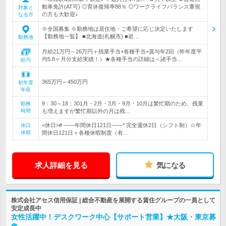
動車免許(AT可) ◎育休復帰率88％ ◎ワークライフバランス重視
対象と
の方も大歓迎♪
なる方
※全国募集 ※勤務地は居住地・ご希望に応じ決定いたします
【勤務地一覧】 ■北海道(札幌市) ■岩…
勤務地
月給21万円～26万円＋残業手当+各種手当+賞与年2回（昨年度平
均5.8ヶ月分支給実績！）★各種手当の詳細は＜諸手当…
給与
365万円～450万円
初年度
年収
9：30～18：301月・2月・3月・9月・10月は繁忙期のため、残業
勤務
時間
も増えますが繁忙期以外の月は残…
<休日># ――年間休日121日――* 完全週休2日（シフト制）☆年
休日
休暇
間休日121日＋各種休暇制度（有…
求人詳細を見る
気になる
株式会社アセス信用保証 | 総合不動産を展開する賃住グループの一員として
安定成長中
女性活躍中！デスクワーク中心【サポート営業】★大阪・東京募