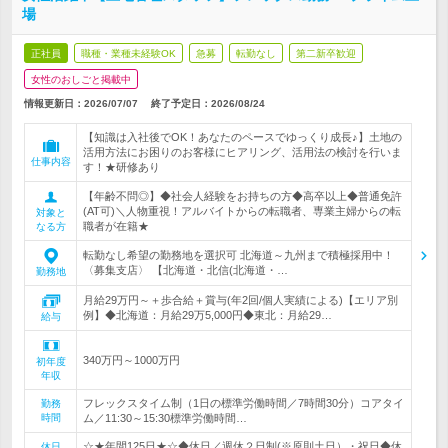
場
正社員
職種・業種未経験OK
急募
転勤なし
第二新卒歓迎
女性のおしごと掲載中
情報更新日：2026/07/07
終了予定日：
2026/08/24
【知識は入社後でOK！あなたのペースでゆっくり成長♪】土地の
活用方法にお困りのお客様にヒアリング、活用法の検討を行いま
仕事内容
す！★研修あり
【年齢不問◎】◆社会人経験をお持ちの方◆高卒以上◆普通免許
(AT可)＼人物重視！アルバイトからの転職者、専業主婦からの転
対象と
職者が在籍★
なる方
転勤なし希望の勤務地を選択可 北海道～九州まで積極採用中！
〈募集支店〉 【北海道・北信(北海道・…
勤務地
月給29万円～＋歩合給＋賞与(年2回/個人実績による)【エリア別
例】◆北海道：月給29万5,000円◆東北：月給29…
給与
340万円～1000万円
初年度
年収
フレックスタイム制（1日の標準労働時間／7時間30分）コアタイ
勤務
時間
ム／11:30～15:30標準労働時間…
☆★年間125日★☆◆休日／週休２日制(※原則土日）・祝日◆休
休日