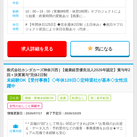
年収
10：00～19：00（実働8時間・休憩1時間）※プロジェクトによ
勤務
時間
り始業・終業時間の変動あり【残業に…
# 【年間休日125日】◆完全週休2日制（土日休み）◆祝日※プロ
休日
休暇
ジェクト状況により休日出勤あり（代休…
求人詳細を見る
気になる
株式会社ホンダカーズ神奈川西 | 【健康経営優良法人2026年認定】賞与年2
回＋決算賞与*完休2日制
未経験OK【受付事務】◇年休120日◇定時退社が基本◇女性活
躍中
正社員
職種・業種未経験OK
急募
転勤なし
第二新卒歓迎
女性のおしごと掲載中
情報更新日：2026/07/17
終了予定日：
2026/10/29
*＊店舗の"顔"として明るい対応ができればOK＊*お客様のお出迎
え・データ入力・予約受付などの接客・事務業務をお任せ★マニ
仕事内容
ュアル完備で未経験も安心