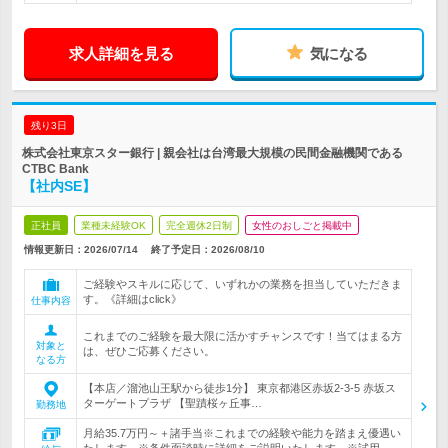
求人詳細を見る
気になる
残り3日
株式会社東京スター銀行 | 親会社は台湾最大規模の民間金融機関である
CTBC Bank
【社内SE】
正社員
業種未経験OK
完全週休2日制
女性のおしごと掲載中
情報更新日：2026/07/14
終了予定日：
2026/08/10
ご経験やスキルに応じて、いずれかの業務を担当していただきま
す。《詳細はclick》
仕事内容
これまでのご経験を最大限に活かすチャンスです！当てはまる方
対象と
は、ぜひご応募ください。
なる方
【本店／溜池山王駅から徒歩1分】 東京都港区赤坂2-3-5 赤坂ス
ターゲートプラザ 【聖蹟桜ヶ丘事…
勤務地
月給35.7万円～＋諸手当※これまでの経験や能力を踏まえ優遇い