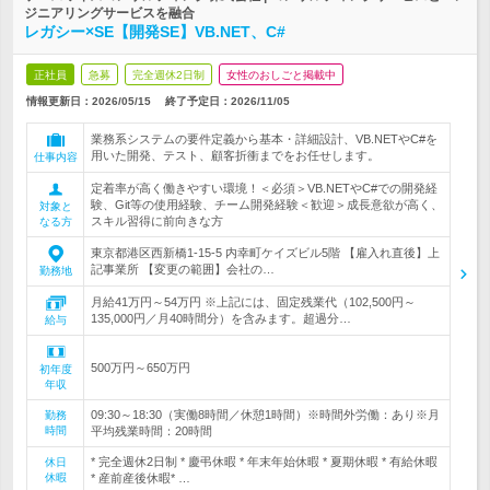
ジニアリングサービスを融合
レガシー×SE【開発SE】VB.NET、C#
正社員
急募
完全週休2日制
女性のおしごと掲載中
情報更新日：2026/05/15
終了予定日：
2026/11/05
業務系システムの要件定義から基本・詳細設計、VB.NETやC#を
用いた開発、テスト、顧客折衝までをお任せします。
仕事内容
定着率が高く働きやすい環境！＜必須＞VB.NETやC#での開発経
験、Git等の使用経験、チーム開発経験＜歓迎＞成長意欲が高く、
対象と
スキル習得に前向きな方
なる方
東京都港区西新橋1-15-5 内幸町ケイズビル5階 【雇入れ直後】上
記事業所 【変更の範囲】会社の…
勤務地
月給41万円～54万円 ※上記には、固定残業代（102,500円～
135,000円／月40時間分）を含みます。超過分…
給与
500万円～650万円
初年度
年収
09:30～18:30（実働8時間／休憩1時間）※時間外労働：あり※月
勤務
時間
平均残業時間：20時間
* 完全週休2日制 * 慶弔休暇 * 年末年始休暇 * 夏期休暇 * 有給休暇
休日
休暇
* 産前産後休暇* …