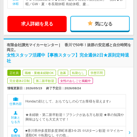
休暇
暇／GW・夏・冬長期休暇 有給休暇、慶…
求人詳細を見る
気になる
有限会社讃光マイカーセンター | 香川で50年！抜群の安定感と自分時間を
両立。
女性スタッフ活躍中【事務スタッフ】完全週休2日★原則定時退
社
正社員
職種・業種未経験OK
急募
転勤なし
学歴不問
完全週休2日制
第二新卒歓迎
女性のおしごと掲載中
情報更新日：2026/05/19
終了予定日：
2026/08/24
Hondaの顔として、おもてなしの心でお客様を迎えます♪
仕事内容
★未経験・第二新卒歓迎！ブランクがある方も歓迎 ★車の知識や
対象と
興味はなくても大丈夫です！
なる方
■香川県仲多度郡多度津町本通3-6-25 ※UIターン歓迎 ※マイカー
通勤OK ※転勤なし その他…
勤務地