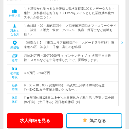
＼＃基礎から学べる入社研修→資格取得率100％／データ入力・
集計、資料作成をお任せ！☆Excelをメインとした業務効率化の
仕事内容
スキルが身につく♪
＼未経験・20～30代活躍中！／◎年齢不問◎オフィスワークデビ
ュー歓迎！☆販売・飲食・アパレル・美容・保育士など前職も
対象と
様々♪
なる方
【転勤なし】 【東京エリア積極採用中！スピード選考可能】 東
京都23区・神奈川・千葉・富山のお客様…
勤務地
月給24万円～39万9900円 ＋ インセンティブ ＋ 各種手当※経
験・スキルなどを十分考慮した上で、優遇致します。…
給与
300万円～500万円
初年度
年収
9：00～18：00（実働8時間）※残業は月平均10時間程度
勤務
時間
#+*.EXCEL女子事業本部のとある一…
# ★年間休日126日以上★＼土日祝休みで私生活も充実／完全週
休日
休暇
休2日制 （土日休み）祝日有給休暇（時…
求人詳細を見る
気になる