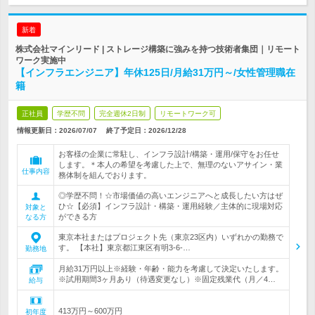
新着
株式会社マインリード | ストレージ構築に強みを持つ技術者集団｜リモート
ワーク実施中
【インフラエンジニア】年休125日/月給31万円～/女性管理職在
籍
正社員
学歴不問
完全週休2日制
リモートワーク可
情報更新日：2026/07/07
終了予定日：
2026/12/28
お客様の企業に常駐し、インフラ設計/構築・運用/保守をお任せ
します。＊本人の希望を考慮した上で、無理のないアサイン・業
仕事内容
務体制を組んでおります。
◎学歴不問！☆市場価値の高いエンジニアへと成長したい方はぜ
ひ☆【必須】インフラ設計・構築・運用経験／主体的に現場対応
対象と
ができる方
なる方
東京本社またはプロジェクト先（東京23区内）いずれかの勤務で
す。 【本社】東京都江東区有明3-6-…
勤務地
月給31万円以上※経験・年齢・能力を考慮して決定いたします。
※試用期間3ヶ月あり（待遇変更なし）※固定残業代（月／4…
給与
413万円～600万円
初年度