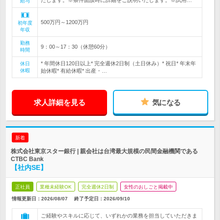
たします。※条件面談時に詳細をご説明いたします。※試用…
給与
500万円～1200万円
初年度
年収
勤務
9：00～17：30（休憩60分）
時間
* 年間休日120日以上* 完全週休2日制（土日休み）* 祝日* 年末年
休日
休暇
始休暇* 有給休暇* 出産・…
求人詳細を見る
気になる
新着
株式会社東京スター銀行 | 親会社は台湾最大規模の民間金融機関である
CTBC Bank
【社内SE】
正社員
業種未経験OK
完全週休2日制
女性のおしごと掲載中
情報更新日：2026/08/07
終了予定日：
2026/09/10
ご経験やスキルに応じて、いずれかの業務を担当していただきま