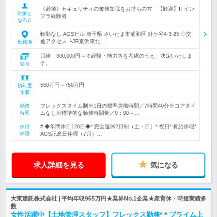
《必須》セキュリティの業務知識をお持ちの方 【歓迎】ITイン
対象と
フラ経験者
なる方
転勤なし AGSビル 埼玉県 さいたま市浦和区 針ケ谷4-3-25 ◇交
通アクセス └JR京浜東北…
勤務地
月給 300,000円～※経験・能力等を考慮のうえ、決定いたしま
す。
給与
550万円～750万円
初年度
年収
フレックスタイム制※1日の標準労働時間／7時間40分※コアタイ
勤務
時間
ムなし※標準的な勤務時間帯／9：00～…
# ◆年間休日120日◆* 完全週休2日制（土・日）* 祝日* 有給休暇*
休日
休暇
AGS記念日休暇（7月）…
求人詳細を見る
気になる
大東建託株式会社 | 平均年収965万円★業界No.1企業★産育休・時短実績多
数
女性活躍中【土地管理スタッフ】フレックス勤務*＊プライム上