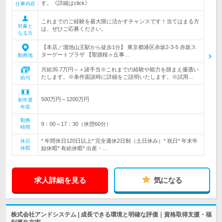
す。《詳細はclick》
仕事内容
これまでのご経験を最大限に活かすチャンスです！当てはまる方
対象と
は、ぜひご応募ください。
なる方
【本店／溜池山王駅から徒歩1分】 東京都港区赤坂2-3-5 赤坂ス
ターゲートプラザ 【聖蹟桜ヶ丘事…
勤務地
月給35.7万円～＋諸手当※これまでの経験や能力を踏まえ優遇い
たします。※条件面談時に詳細をご説明いたします。※試用…
給与
500万円～1200万円
初年度
年収
勤務
9：00～17：30（休憩60分）
時間
* 年間休日120日以上* 完全週休2日制（土日休み）* 祝日* 年末年
休日
休暇
始休暇* 有給休暇* 出産・…
求人詳細を見る
気になる
株式会社アンドシステム | 成長できる環境と明確な評価｜資格取得支援・福