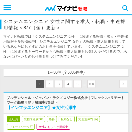
システムエンジニア 女性に関する求人・転職・中途採
用情報＜8/7（金）更新＞
マイナビ転職では「システムエンジニア 女性」に関連する転職・求人・中途採
用情報を多数掲載中!「システムエンジニア 女性」の転職・求人情報を探して
いるあなたにおすすめのお仕事を掲載しています。「システムエンジニア 女
性」に関連するキーワードからも転職・求人情報をお探しいただけるので、あ
なたにぴったりのお仕事を見つけてみてください!
1～50件 (全5836件中)
…
1
2
3
4
5
100
プルデンシャル・ジャパン・テクノロジー株式会社 | フレックス+リモート
ワーク勤務可能／離職率5%以下
【インフラエンジニア】★女性活躍中
正社員
業種未経験OK
急募
転勤なし
完全週休2日制
リモートワーク可
女性のおしごと掲載中