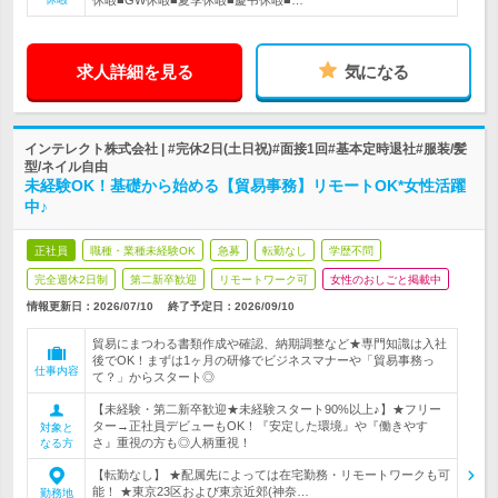
休暇■GW休暇■夏季休暇■慶弔休暇■…
求人詳細を見る
気になる
インテレクト株式会社 | #完休2日(土日祝)#面接1回#基本定時退社#服装/髪
型/ネイル自由
未経験OK！基礎から始める【貿易事務】リモートOK*女性活躍
中♪
正社員
職種・業種未経験OK
急募
転勤なし
学歴不問
完全週休2日制
第二新卒歓迎
リモートワーク可
女性のおしごと掲載中
情報更新日：2026/07/10
終了予定日：
2026/09/10
貿易にまつわる書類作成や確認、納期調整など★専門知識は入社
後でOK！まずは1ヶ月の研修でビジネスマナーや「貿易事務っ
仕事内容
て？」からスタート◎
【未経験・第二新卒歓迎★未経験スタート90%以上♪】★フリー
ター→正社員デビューもOK！『安定した環境』や『働きやす
対象と
さ』重視の方も◎人柄重視！
なる方
【転勤なし】 ★配属先によっては在宅勤務・リモートワークも可
能！ ★東京23区および東京近郊(神奈…
勤務地