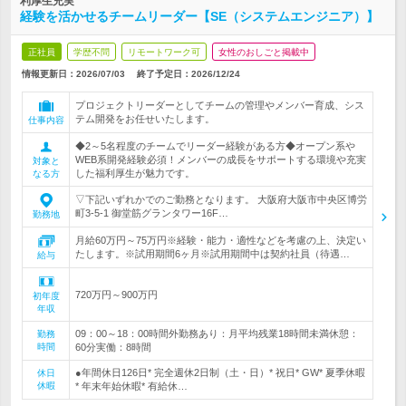
利厚生充実
経験を活かせるチームリーダー【SE（システムエンジニア）】
正社員
学歴不問
リモートワーク可
女性のおしごと掲載中
情報更新日：2026/07/03
終了予定日：
2026/12/24
プロジェクトリーダーとしてチームの管理やメンバー育成、シス
テム開発をお任せいたします。
仕事内容
◆2～5名程度のチームでリーダー経験がある方◆オープン系や
WEB系開発経験必須！メンバーの成長をサポートする環境や充実
対象と
した福利厚生が魅力です。
なる方
▽下記いずれかでのご勤務となります。 大阪府大阪市中央区博労
町3-5-1 御堂筋グランタワー16F…
勤務地
月給60万円～75万円※経験・能力・適性などを考慮の上、決定い
たします。※試用期間6ヶ月※試用期間中は契約社員（待遇…
給与
720万円～900万円
初年度
年収
09：00～18：00時間外勤務あり：月平均残業18時間未満休憩：
勤務
時間
60分実働：8時間
●年間休日126日* 完全週休2日制（土・日）* 祝日* GW* 夏季休暇
休日
休暇
* 年末年始休暇* 有給休…