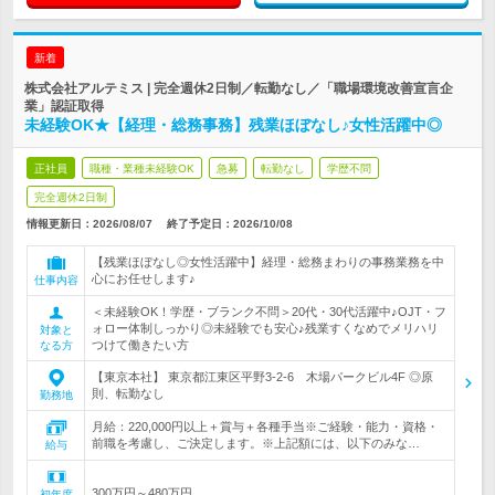
新着
株式会社アルテミス | 完全週休2日制／転勤なし／「職場環境改善宣言企
業」認証取得
未経験OK★【経理・総務事務】残業ほぼなし♪女性活躍中◎
正社員
職種・業種未経験OK
急募
転勤なし
学歴不問
完全週休2日制
情報更新日：2026/08/07
終了予定日：
2026/10/08
【残業ほぼなし◎女性活躍中】経理・総務まわりの事務業務を中
心にお任せします♪
仕事内容
＜未経験OK！学歴・ブランク不問＞20代・30代活躍中♪OJT・フ
ォロー体制しっかり◎未経験でも安心♪残業すくなめでメリハリ
対象と
つけて働きたい方
なる方
【東京本社】 東京都江東区平野3-2-6 木場パークビル4F ◎原
則、転勤なし
勤務地
月給：220,000円以上＋賞与＋各種手当※ご経験・能力・資格・
前職を考慮し、ご決定します。※上記額には、以下のみな…
給与
300万円～480万円
初年度