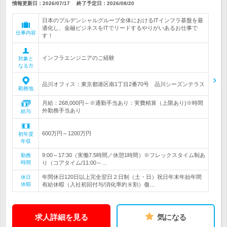
情報更新日：2026/07/17
終了予定日：
2026/08/20
日本のプルデンシャルグループ全体におけるITインフラ基盤を最
適化し、金融ビジネスをITでリードするやりがいあるお仕事で
仕事内容
す！
インフラエンジニアのご経験
対象と
なる方
品川オフィス：東京都港区南1丁目2番70号 品川シーズンテラス
勤務地
月給：268,000円～※通勤手当あり：実費精算（上限あり)※時間
外勤務手当あり
給与
600万円～1200万円
初年度
年収
9:00～17:30（実働7.5時間／休憩1時間）※フレックスタイム制あ
勤務
時間
り（コアタイム/11:00～…
年間休日120日以上完全翌日２日制（土・日）祝日年末年始年間
休日
休暇
有給休暇（入社初回付与/消化率約８割）傷…
求人詳細を見る
気になる