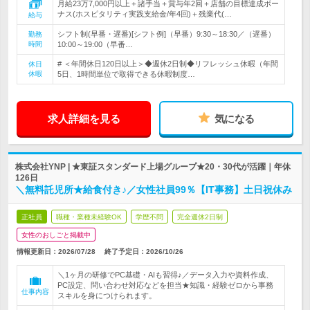
月給23万7,000円以上＋諸手当＋賞与年2回＋店舗の目標達成ボー
ナス(ホスピタリティ実践支給金/年4回)＋残業代(…
給与
シフト制(早番・遅番)[シフト例]（早番）9:30～18:30／（遅番）
勤務
時間
10:00～19:00（早番…
# ＜年間休日120日以上＞◆週休2日制◆リフレッシュ休暇（年間
休日
休暇
5日、1時間単位で取得できる休暇制度…
求人詳細を見る
気になる
株式会社YNP | ★東証スタンダード上場グループ★20・30代が活躍｜年休
126日
＼無料託児所★給食付き♪／女性社員99％【IT事務】土日祝休み
正社員
職種・業種未経験OK
学歴不問
完全週休2日制
女性のおしごと掲載中
情報更新日：2026/07/28
終了予定日：
2026/10/26
＼1ヶ月の研修でPC基礎・AIも習得♪／データ入力や資料作成、
PC設定、問い合わせ対応などを担当★知識・経験ゼロから事務
仕事内容
スキルを身につけられます。