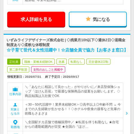
期休暇* 年末年始休暇*…
求人詳細を見る
気になる
いずみライフデザイナーズ株式会社 | ◇残業月10h以下◇週休2日◇退職金
制度あり◇柔軟な休暇制度
☆子育て世代＆女性活躍中！☆店舗全員で協力【お客さま窓口】
正社員
職種・業種未経験OK
急募
転勤なし
完全週休2日制
第二新卒歓迎
女性のおしごと掲載中
情報更新日：2026/07/31
終了予定日：
2026/09/17
＼「あなたに相談して良かった」がやりがいに／来店型保険ショ
ップ「ほけん百花」で最適な保険商品の提案をお願いします。◇
仕事内容
商品知識は入社後でOK
＜30～50代活躍中！業界未経験OK＞◎高卒以上◎年齢不問 → 今
までの人生経験が生かせる！！◇ホテルや飲食の接客など先輩の
対象と
前職もさまざま
なる方
＼全国駅チカ店舗で積極採用中／ ★転居を伴う転勤なし ★自宅
からの通勤範囲内が目安 ★全国の『ほけ…
勤務地