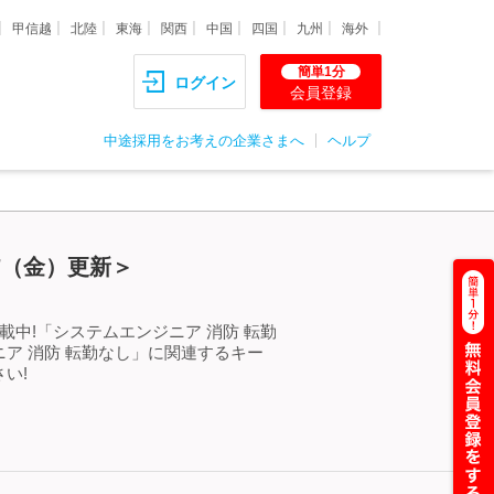
甲信越
北陸
東海
関西
中国
四国
九州
海外
簡単1分
ログイン
会員登録
中途採用をお考えの企業さまへ
ヘルプ
7（金）更新＞
中!「システムエンジニア 消防 転勤
ア 消防 転勤なし」に関連するキー
い!