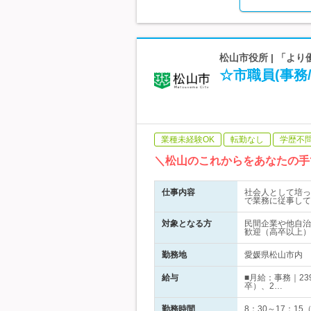
松山市役所 | 「よ
☆市職員(事務/
業種未経験OK
転勤なし
学歴不
＼松山のこれからをあなたの手
仕事内容
社会人として培っ
で業務に従事して
対象となる方
民間企業や他自治
歓迎（高卒以上）
勤務地
愛媛県松山市内
給与
■月給：事務｜23
卒）、2…
勤務時間
8：30～17：