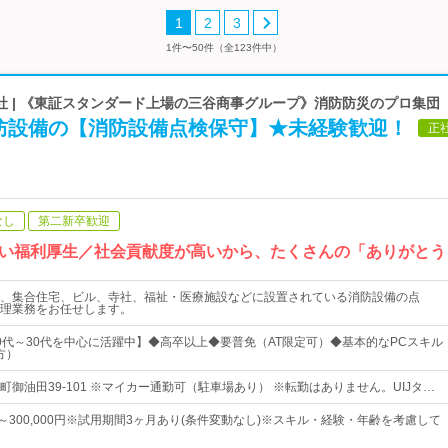
1
2
3
1件〜50件（全123件中）
社 | 《東証スタンダード上場の三谷商事グループ》消防防災のプロ集団
防設備の【消防設備点検保守】★未経験歓迎！
正
なし
第二新卒歓迎
い福利厚生／社会貢献度が高いから、たくさんの「ありがとう
、集合住宅、ビル、寺社、福祉・医療施設などに設置されている消防設備の点
理業務をお任せします。
0代～30代を中心に活躍中】◆高卒以上◆要普免（AT限定可）◆基本的なPCスキル
方）
御油田39-101 ※マイカー通勤可（駐車場あり） ※転勤はありません。UIJタ…
0円～300,000円※試用期間3ヶ月あり(条件変動なし)※スキル・経験・年齢を考慮して