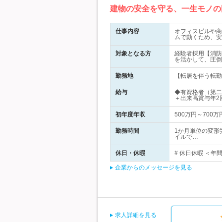
建物の安全を守る、一生モノの
仕事内容
オフィスビルや商
ムで動くため、安
対象となる方
経験者採用【消防
を活かして、圧倒
勤務地
【転居を伴う転勤な
給与
◆有資格者（第二
＋出来高賞与年2
初年度年収
500万円～700万
勤務時間
1か月単位の変形
イルで…
休日・休暇
# 休日休暇 ＜年
企業からのメッセージを見る
求人詳細を見る