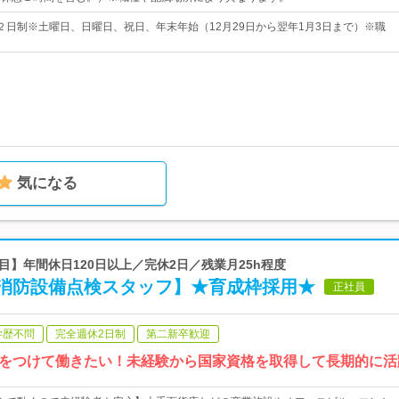
２日制※土曜日、日曜日、祝日、年末年始（12月29日から翌年1月3日まで）※職
気になる
年目】年間休日120日以上／完休2日／残業月25h程度
消防設備点検スタッフ】★育成枠採用★
正社員
学歴不問
完全週休2日制
第二新卒歓迎
をつけて働きたい！未経験から国家資格を取得して長期的に活