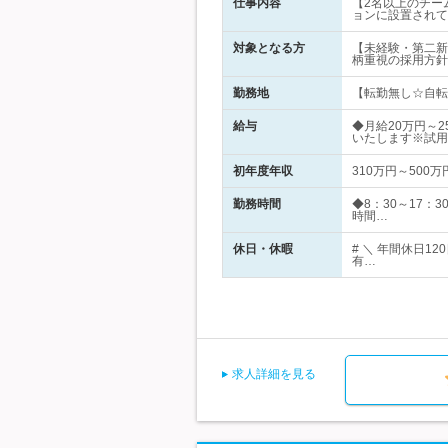
仕事内容
【2名以上のチー
ョンに設置されて
対象となる方
【未経験・第二新
柄重視の採用方針
勤務地
【転勤無し☆自転
給与
◆月給20万円～
いたします※試用
初年度年収
310万円～500万
勤務時間
◆8：30～17
時間…
休日・休暇
# ＼ 年間休日
有…
求人詳細を見る