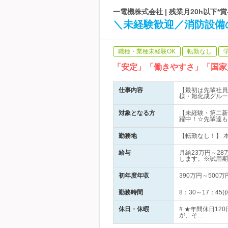
一電機株式会社 | 残業月20h以下
＼未経験歓迎／消防設備
職種・業種未経験OK
転勤なし
「安定」「働きやすさ」「国家
仕事内容
【最初は先輩社員
様・旭化成グルー
対象となる方
【未経験・第二新
躍中！☆先輩達も
勤務地
【転勤なし！】 本
給与
月給23万円～2
します。※試用期
初年度年収
390万円～500万
勤務時間
8：30～17：4
休日・休暇
# ★年間休日1
が、そ…