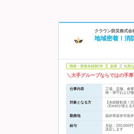
クラウン防災株式会
地域密着！消
職種・業種未経験OK
急募
転勤
＼大手グループならではの手厚
仕事内容
工場、店舗、倉庫
検・保守および修
対象となる方
【未経験歓迎！2
（Excelが使える
勤務地
福井県坂井市坂井町
給与
月給：250,00
決定します