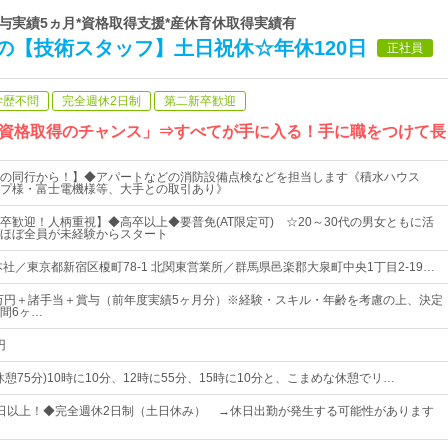
*賞与実績5ヵ月*資格取得支援*産休育休取得実績有
の【技術スタッフ】土日祝休☆年休120日
正社員
学歴不問
完全週休2日制
第二新卒歓迎
資格取得のチャンス」⇒すべてが手に入る！手に職をつけて長
の同行から！】◆アパートなどの消防設備点検などを担当します《積水ハウス
プ様・富士電機様等、大手との取引あり》
卒歓迎！人柄重視】◆高卒以上◆要普免(AT限定可) ☆20～30代の男女ともに活
ほぼ全員が未経験からスタート
社／東京都新宿区榎町78-1 北関東営業所／群馬県邑楽郡大泉町中央1丁目2-19…
8万円＋諸手当＋賞与（前年度実績5ヶ月分）※経験・スキル・年齢を考慮の上、決定
間6ヶ…
円
5(休憩75分)10時に10分、12時に55分、15時に10分と、こまめな休憩でリ…
20日以上！◆完全週休2日制（土日休み） →休日出勤が発生する可能性があります