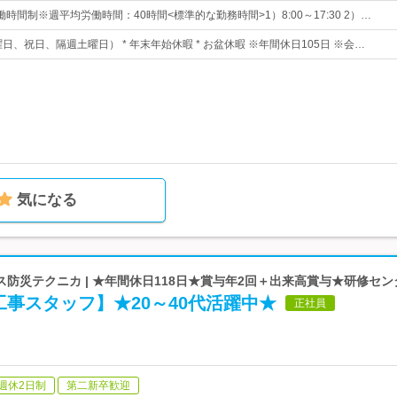
時間制※週平均労働時間：40時間<標準的な勤務時間>1）8:00～17:30 2）…
曜日、祝日、隔週土曜日） * 年末年始休暇 * お盆休暇 ※年間休日105日 ※会…
気になる
防災テクニカ | ★年間休日118日★賞与年2回＋出来高賞与★研修セ
事スタッフ】★20～40代活躍中★
正社員
週休2日制
第二新卒歓迎