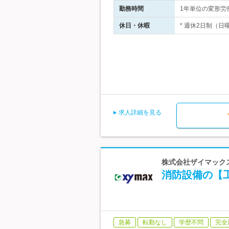
勤務時間
1年単位の変形労働
休日・休暇
* 週休2日制（日
求人詳細を見る
株式会社ザイマックス
消防設備の【工
急募
転勤なし
学歴不問
完全