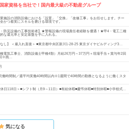
国家資格を当社で！国内最大級の不動産グループ
業施設の消防設備における「設置」「交換」「改修工事」をお任せします。チー
全かつ着実にスキルを磨ける環境です。
・防災設備の工事技術者】★警報設備の現場責任者経験を優遇！★甲4・電工二種
的な還元率と安定基盤を手に入れる。
し】 ＜雇入れ直後＞ ■東京都中央区新川1-28-25 東京ダイヤビルディング3…
種電気工事士、消防設備士甲種4類）月給26万円～37万円＋現場手当＋賞与年2回
回※残…
円
労働時間制／週平均実働40時間以内※1週間で40時間の勤務となるように働くスタ
間休日118日＞■シフト制（月9～11日）■有給休暇■慶弔休暇■特別休暇■小学校式…
気になる