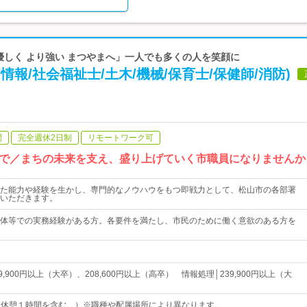
り優しく より強い まつやまへ」一人でも多くの人を笑顔に
情報/社会福祉士/土木/機械/保育士/保健師/消防)
問
完全週休2日制
リモートワーク可
で／まちの未来を支え、盛り上げていく市職員になりませんか
た能力や経験を生かし、専門的なノウハウをもつ即戦力として、松山市の各部署
いただきます。
体等での実務経験がある方。各要件を満たし、市民のために働く意欲のある方を
9,900円以上（大卒）、208,600円以上（高卒） 情報処理│239,900円以上（大
15（休憩１時間を含む。）※職種や配属場所により異なります。