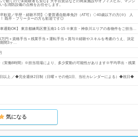
ムで動くので未経験者も安心】大手百貨店などの商業施設やオフィスビル、マンシ
いる消防設備の点検をお任せします。
卒歓迎／学歴・経験不問】◇要普通自動車免許（AT可）◇40歳以下の方(※) 人
！ 既卒・フリーターの方も歓迎です◎
車通勤OK】 東京都練馬区豊玉南1-1-15 ※東京・神奈川エリアの各物件をご担当…
25万円＋資格手当＋残業手当＋運転手当＋賞与※経験やスキルを考慮のうえ、決定
期間3ヶ…
円
：30（実働8時間）※担当現場により、多少変動の可能性があります※平均早出・残業
120日以上 ／◆完全週休2日制（日曜＋その他1日、当社カレンダーによる）◆祝日◆
気になる