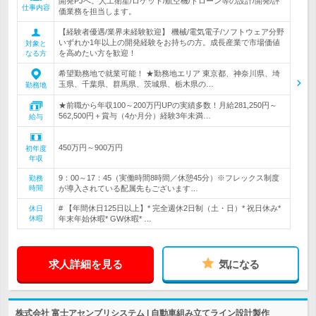
開発PJへ。人工衛星/ロケット/航空機/ドローン等の設計/開発/評
仕事内容
価業務を担当します。
【経験者優遇/業界未経験歓迎】 機械/電気電子/ソフトウェア分野
いずれか1年以上の開発経験をお持ちの方。成長産業で市場価値
対象と
を高めたい方を歓迎！
なる方
希望勤務地で就業可能！ ★勤務地エリア 東京都、神奈川県、埼
玉県、千葉県、群馬県、茨城県、栃木県の…
勤務地
★前職から年収100～200万円UPの実績多数！月給281,250円～
562,500円＋賞与（4か月分）経験3年未満…
給与
450万円～900万円
初年度
年収
9：00～17：45（実働時間8時間／休憩45分）※フレックス制度
勤務
時間
が導入されている配属先もございます…
# 【年間休日125日以上】* 完全週休2日制（土・日）* 祝日休み*
休日
休暇
年末年始休暇* GW休暇* …
求人詳細を見る
気になる
株式会社 富士アセンブリシステム | 自動車組み立てライン設計製作