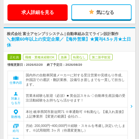
求人詳細を見る
気になる
株式会社 富士アセンブリシステム | 自動車組み立てライン設計製作
＼創業60年以上の安定企業／【海外営業】★賞与4.5ヶ月★土日
休
正社員
職種・業種未経験OK
急募
転勤なし
第二新卒歓迎
情報更新日：2026/02/20
終了予定日：
2026/08/20
国内外の自動車関連メーカーに対する受注営業や見積もり作成、
外国語での通訳・翻訳業務、設備引き渡しまでを一貫して担当し
仕事内容
ます。
営業未経験も歓迎《必須》■ 英会話スキル ◇自動車生産設備の受
対象と
注活動経験をお持ちなら活かせます！
なる方
本社:岐阜県関市新迫間71 ※車通勤可 ※転勤なし 【雇入れ直後】
上記事業所 【変更の範囲】会社の…
勤務地
月給: 200,000円~400,000円※経験・スキルを考慮し決定いたしま
す。※試用期間: 3ヶ月（待遇変更無し）
給与