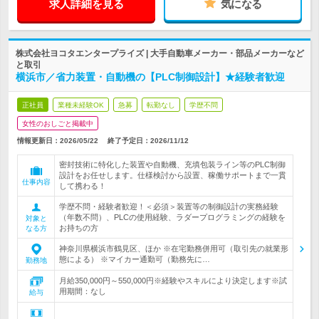
求人詳細を見る
気になる
株式会社ヨコタエンタープライズ | 大手自動車メーカー・部品メーカーなど
と取引
横浜市／省力装置・自動機の【PLC制御設計】★経験者歓迎
正社員
業種未経験OK
急募
転勤なし
学歴不問
女性のおしごと掲載中
情報更新日：2026/05/22
終了予定日：
2026/11/12
密封技術に特化した装置や自動機、充填包装ライン等のPLC制御
設計をお任せします。仕様検討から設置、稼働サポートまで一貫
仕事内容
して携わる！
学歴不問・経験者歓迎！＜必須＞装置等の制御設計の実務経験
（年数不問）、PLCの使用経験、ラダープログラミングの経験を
対象と
お持ちの方
なる方
神奈川県横浜市鶴見区、ほか ※在宅勤務併用可（取引先の就業形
態による） ※マイカー通勤可（勤務先に…
勤務地
月給350,000円～550,000円※経験やスキルにより決定します※試
用期間：なし
給与