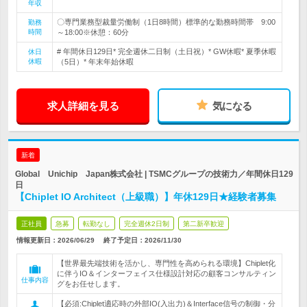
年収
〇専門業務型裁量労働制（1日8時間）標準的な勤務時間帯 9:00
勤務
時間
～18:00※休憩：60分
# 年間休日129日* 完全週休二日制（土日祝）* GW休暇* 夏季休暇
休日
休暇
（5日）* 年末年始休暇
求人詳細を見る
気になる
新着
Global Unichip Japan株式会社 | TSMCグループの技術力／年間休日129
日
【Chiplet IO Architect（上級職）】年休129日★経験者募集
正社員
急募
転勤なし
完全週休2日制
第二新卒歓迎
情報更新日：2026/06/29
終了予定日：
2026/11/30
【世界最先端技術を活かし、専門性を高められる環境】Chiplet化
に伴うIO＆インターフェイス仕様設計対応の顧客コンサルティン
仕事内容
グをお任せします。
【必須:Chiplet適応時の外部IO(入出力)＆Interface信号の制御・分