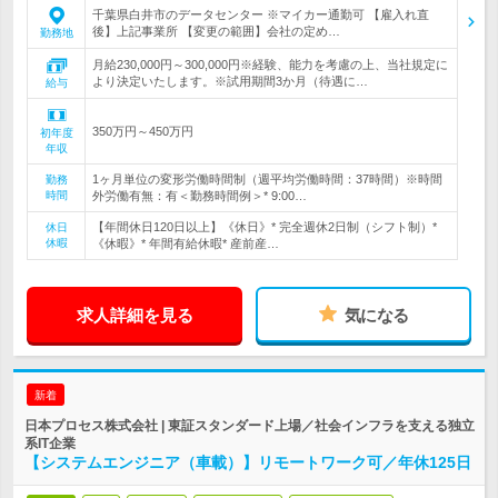
千葉県白井市のデータセンター ※マイカー通勤可 【雇入れ直
後】上記事業所 【変更の範囲】会社の定め…
勤務地
月給230,000円～300,000円※経験、能力を考慮の上、当社規定に
より決定いたします。※試用期間3か月（待遇に…
給与
350万円～450万円
初年度
年収
1ヶ月単位の変形労働時間制（週平均労働時間：37時間）※時間
勤務
時間
外労働有無：有＜勤務時間例＞* 9:00…
【年間休日120日以上】《休日》* 完全週休2日制（シフト制）*
休日
休暇
《休暇》* 年間有給休暇* 産前産…
求人詳細を見る
気になる
新着
日本プロセス株式会社 | 東証スタンダード上場／社会インフラを支える独立
系IT企業
【システムエンジニア（車載）】リモートワーク可／年休125日