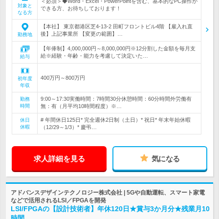
＜必須＞◆Word・Excel・PowerPointを含む、基本的なPC操作が
対象と
できる方、お待ちしております！
なる方
【本社】 東京都港区芝4-13-2 田町フロントビル4階 【雇入れ直
後】上記事業所 【変更の範囲】…
勤務地
【年俸制】4,000,000円～8,000,000円※12分割した金額を毎月支
給※経験・年齢・能力を考慮して決定いた…
給与
400万円～800万円
初年度
年収
9:00～17:30実働時間：7時間30分休憩時間：60分時間外労働有
勤務
時間
無：有（月平均10時間程度）※…
# 年間休日125日* 完全週休2日制（土日）* 祝日* 年末年始休暇
休日
休暇
（12/29～1/3）* 慶弔…
求人詳細を見る
気になる
アドバンスデザインテクノロジー株式会社 | 5Gや自動運転、スマート家電
などで活用されるLSI／FPGAを開発
LSI/FPGAの【設計技術者】年休120日★賞与3か月分★残業月10
時間