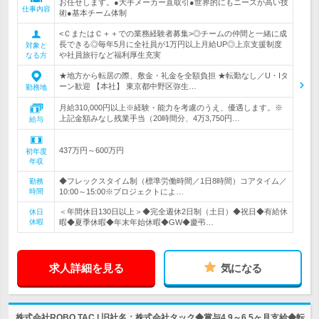
お任せします。●大手メーカー直取引●世界的にもニーズが高い技
仕事内容
術●基本チーム体制
<ＣまたはＣ＋＋での業務経験者募集>◎チームの仲間と一緒に成
長できる◎毎年5月に全社員が1万円以上月給UP◎上京支援制度
対象と
や社員旅行など福利厚生充実
なる方
★地方から転居の際、敷金・礼金を全額負担 ★転勤なし／U・Iタ
ーン歓迎 【本社】 東京都中野区弥生…
勤務地
月給310,000円以上※経験・能力を考慮のうえ、優遇します。※
上記金額みなし残業手当（20時間分、4万3,750円…
給与
437万円～600万円
初年度
年収
◆フレックスタイム制（標準労働時間／1日8時間）コアタイム／
勤務
時間
10:00～15:00※プロジェクトによ…
＜年間休日130日以上＞◆完全週休2日制（土日）◆祝日◆有給休
休日
休暇
暇◆夏季休暇◆年末年始休暇◆GW◆慶弔…
求人詳細を見る
気になる
株式会社ROBO TAC | 旧社名：株式会社タック◆賞与4.9～6.5ヶ月支給◆転