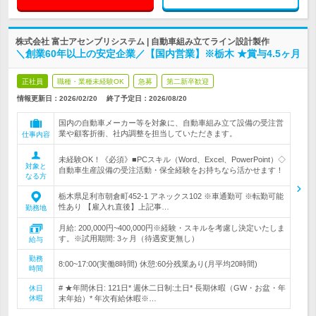
株式会社 富士アセンブリシステム | 自動車組み立てライン設計製作
＼創業60年以上の安定企業／【国内営業】※栃木 ★賞与4.5ヶ月
正社員
職種・業種未経験OK
急募
第二新卒歓迎
情報更新日：2026/02/20
終了予定日：
2026/08/20
国内の自動車メーカー等を対象に、自動車組み立て設備の受注営
業や顧客折衝、社内調整を担当していただきます。
仕事内容
未経験OK！《必須》■PCスキル（Word、Excel、PowerPoint）◇
対象と
自動車生産設備の受注活動・保全経験をお持ちなら活かせます！
なる方
栃木県足利市朝倉町452-1 アネックス102 ※車通勤可 ※転勤可能
性あり 【雇入れ直後】上記事…
勤務地
月給: 200,000円~400,000円※経験・スキルを考慮し決定いたしま
す。※試用期間: 3ヶ月（待遇変更無し）
給与
勤務
8:00~17:00(実働8時間) 休憩:60分残業あり(月平均20時間)
時間
# ★年間休日: 121日* 週休二日制:土日* 長期休暇（GW・お盆・年
休日
休暇
末年始）* 年次有給休暇※…