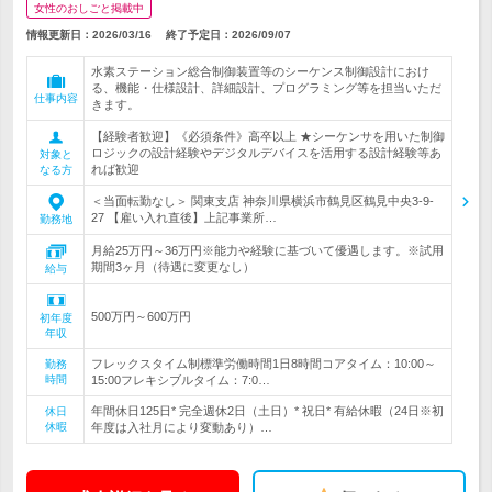
女性のおしごと掲載中
情報更新日：2026/03/16
終了予定日：
2026/09/07
水素ステーション総合制御装置等のシーケンス制御設計におけ
る、機能・仕様設計、詳細設計、プログラミング等を担当いただ
仕事内容
きます。
【経験者歓迎】《必須条件》高卒以上 ★シーケンサを用いた制御
ロジックの設計経験やデジタルデバイスを活用する設計経験等あ
対象と
れば歓迎
なる方
＜当面転勤なし＞ 関東支店 神奈川県横浜市鶴見区鶴見中央3-9-
27 【雇い入れ直後】上記事業所…
勤務地
月給25万円～36万円※能力や経験に基づいて優遇します。※試用
期間3ヶ月（待遇に変更なし）
給与
500万円～600万円
初年度
年収
フレックスタイム制標準労働時間1日8時間コアタイム：10:00～
勤務
時間
15:00フレキシブルタイム：7:0…
年間休日125日* 完全週休2日（土日）* 祝日* 有給休暇（24日※初
休日
休暇
年度は入社月により変動あり）…