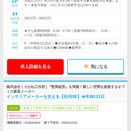
月給22万円～40万円+賞与年2回＋残業手当★前職給与を考慮しま
す！★賞与実績：3.8ヶ月分◎残業手当は100％支給…
給与
380万円～690万円
初年度
年収
★主な勤務時間例・8:30～17:00（実働7時間45分）・8:45～
勤務
時間
17:15（実働7時間45分）…
# ＜年間休日125日＞◆完全週休2日制（土・日）◆祝日◆その他
休日
休暇
会社が指定する休日◆GW休暇◆夏季休…
求人詳細を見る
気になる
株式会社くろがね工作所 | 『堅実経営』を実践！新しい空間を創造するオフ
ィス家具メーカー
インテリアメーカーを支える【社内SE】★年休121日
正社員
急募
学歴不問
完全週休2日制
第二新卒歓迎
女性のおしごと掲載中
情報更新日：2026/04/24
終了予定日：
2026/10/22