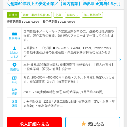
＼創業60年以上の安定企業／【国内営業】※岐阜 ★賞与4.5ヶ月
正社員
職種・業種未経験OK
急募
転勤なし
第二新卒歓迎
情報更新日：2026/02/20
終了予定日：
2026/08/20
国内自動車メーカー等への営業活動を中心に、設備の仕様調整や
提案、製作工程の支援、納品後のフォローまで一貫して担当しま
仕事内容
す。
未経験OK！《必須》■ PCスキル（Word、Excel、PowerPoint）
◇自動車生産設備の受注活動・保全経験をお持ちなら活かせま
対象と
す！
なる方
本社:岐阜県関市新迫間71 ※車通勤可 ※転勤なし 【雇入れ直後】
上記事業所 【変更の範囲】会社の…
勤務地
月給: 200,000円~400,000円※経験・スキルを考慮し決定いたしま
す。※試用期間: 3ヶ月（待遇変更無し）
給与
勤務
8:00~17:00(実働8時間) 休憩:60分残業あり(月平均20時間)
時間
# ★年間休日: 121日* 週休二日制:土日* 長期休暇（GW・お盆・年
休日
休暇
末年始）* 年次有給休暇※…
求人詳細を見る
気になる