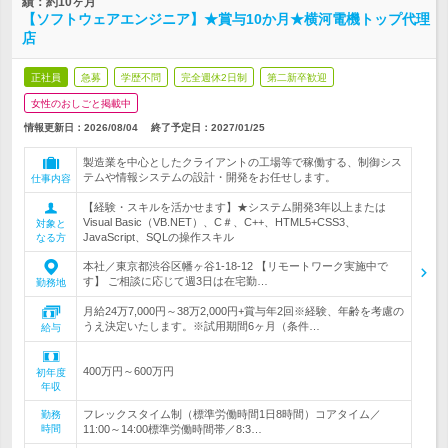
績：約10ヶ月
【ソフトウェアエンジニア】★賞与10か月★横河電機トップ代理
店
正社員
急募
学歴不問
完全週休2日制
第二新卒歓迎
女性のおしごと掲載中
情報更新日：2026/08/04
終了予定日：
2027/01/25
製造業を中心としたクライアントの工場等で稼働する、制御シス
テムや情報システムの設計・開発をお任せします。
仕事内容
【経験・スキルを活かせます】★システム開発3年以上または
Visual Basic（VB.NET）、C＃、C++、HTML5+CSS3、
対象と
JavaScript、SQLの操作スキル
なる方
本社／東京都渋谷区幡ヶ谷1-18-12 【リモートワーク実施中で
す】 ご相談に応じて週3日は在宅勤…
勤務地
月給24万7,000円～38万2,000円+賞与年2回※経験、年齢を考慮の
うえ決定いたします。※試用期間6ヶ月（条件…
給与
400万円～600万円
初年度
年収
フレックスタイム制（標準労働時間1日8時間）コアタイム／
勤務
時間
11:00～14:00標準労働時間帯／8:3…