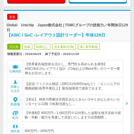
新着
Global Unichip Japan株式会社 | TSMCグループの技術力／年間休日129
日
【ASIC / SoC -レイアウト設計リーダー】年休129日
正社員
急募
転勤なし
完全週休2日制
第二新卒歓迎
情報更新日：2026/06/29
終了予定日：
2026/11/30
【世界最先端技術を活かし、専門性を高められる環境】
ASIC/SoCのレイアウト設計（ChipおよびBlock等）のリーダー業
仕事内容
務をお任せします。
【必須:フィジカル検証（DRC/LVS/IRDropなど）・エンジニアの
対象と
職務経験/高専卒業以上】最先端環境で成長できます。
なる方
【本社】 神奈川県横浜市西区みなとみらい3-6-1 みなとみらいセ
ンタービル12階 ※転勤当面なし…
勤務地
【年俸制】800万円～1,500万円※12分割した金額を毎月支給※経
験・年齢・能力を考慮して決定いたします※試用期間…
給与
800万円～1500万円
初年度