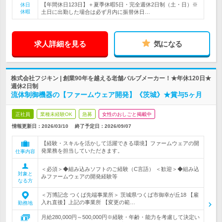
【年間休日123日】＋夏季休暇5日・完全週休2日制（土・日）※
休日
休暇
土日に出勤した場合は必ず月内に振替休日…
求人詳細を見る
気になる
株式会社フジキン | 創業90年を越える老舗バルブメーカー！★年休120日★
週休2日制
流体制御機器の【ファームウェア開発】《茨城》★賞与5ヶ月
正社員
業種未経験OK
急募
女性のおしごと掲載中
情報更新日：2026/03/10
終了予定日：
2026/09/07
【経験・スキルを活かして活躍できる環境】ファームウェアの開
発業務を担当していただきます。
仕事内容
＜必須＞◆組み込みソフトのご経験（C言語） ＜歓迎＞◆組み込
対象と
みファームウェアの開発経験等
なる方
＜万博記念 つくば先端事業所＞ 茨城県つくば市御幸が丘18 【雇
入れ直後】上記の事業所 【変更の範…
勤務地
月給280,000円～500,000円※経験・年齢・能力を考慮して決定い