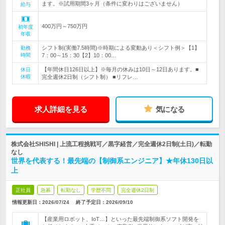
ます。※試用期間3ヶ月（条件に変わりはございません）
給与
400万円～750万円
初年度
年収
シフト制(実働7.5時間)※時期による変動あり＜シフト例＞【1】
勤務
時間
7：00～15：30【2】10：00…
【年間休日126日以上】※毎月の休みは10日～12日あります。■
休日
休暇
完全週休2日制（シフト制） ■リフレ…
求人詳細を見る
気になる
株式会社SHISHI | 上流工程挑戦可／黒字経営／完全週休2日制(土日)／転勤
なし
世界を代表する！最先端の【制御系エンジニア】★年休130日以
上
正社員
急募
転勤なし
学歴不問
完全週休2日制
情報更新日：2026/07/24
終了予定日：
2026/09/10
【産業用ロボット、IoT…】といった最先端制御系ソフト開発を