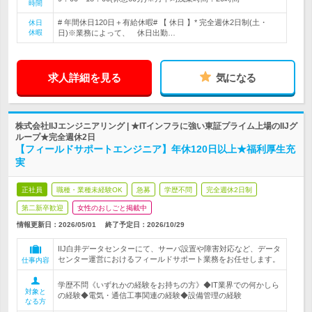
時間
# 年間休日120日＋有給休暇# 【 休日 】* 完全週休2日制(土・
休日
休暇
日)※業務によって、 休日出勤…
求人詳細を見る
気になる
株式会社IIJエンジニアリング | ★ITインフラに強い東証プライム上場のIIJグ
ループ★完全週休2日
【フィールドサポートエンジニア】年休120日以上★福利厚生充
実
正社員
職種・業種未経験OK
急募
学歴不問
完全週休2日制
第二新卒歓迎
女性のおしごと掲載中
情報更新日：2026/05/01
終了予定日：
2026/10/29
IIJ白井データセンターにて、サーバ設置や障害対応など、データ
センター運営におけるフィールドサポート業務をお任せします。
仕事内容
学歴不問《いずれかの経験をお持ちの方》◆IT業界での何かしら
対象と
の経験◆電気・通信工事関連の経験◆設備管理の経験
なる方