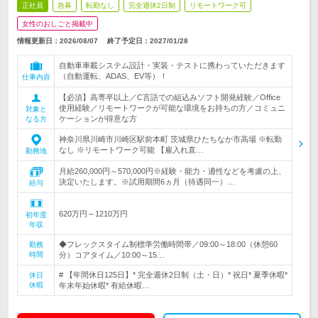
正社員
急募
転勤なし
完全週休2日制
リモートワーク可
女性のおしごと掲載中
情報更新日：2026/08/07
終了予定日：
2027/01/28
自動車車載システム設計・実装・テストに携わっていただきます
（自動運転、ADAS、EV等）！
仕事内容
【必須】高専卒以上／C言語での組込みソフト開発経験／Office
使用経験／リモートワークが可能な環境をお持ちの方／コミュニ
対象と
ケーションが得意な方
なる方
神奈川県川崎市川崎区駅前本町 茨城県ひたちなか市高場 ※転勤
なし ※リモートワーク可能 【雇入れ直…
勤務地
月給260,000円～570,000円※経験・能力・適性などを考慮の上、
決定いたします。※試用期間6ヵ月（待遇同一）…
給与
620万円～1210万円
初年度
年収
◆フレックスタイム制標準労働時間帯／09:00～18:00（休憩60
勤務
時間
分）コアタイム／10:00～15…
# 【年間休日125日】* 完全週休2日制（土・日）* 祝日* 夏季休暇*
休日
休暇
年末年始休暇* 有給休暇…