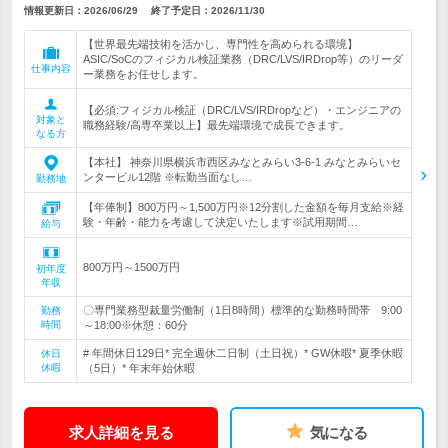
情報更新日：2026/06/29
終了予定日：
2026/11/30
【世界最先端技術を活かし、専門性を高められる環境】
ASIC/SoCのフィジカル検証業務（DRC/LVS/IRDrop等）のリーダ
仕事内容
ー業務をお任せします。
【必須:フィジカル検証（DRC/LVS/IRDropなど）・エンジニアの
対象と
職務経験/高専卒業以上】最先端環境で成長できます。
なる方
【本社】 神奈川県横浜市西区みなとみらい3-6-1 みなとみらいセ
ンタービル12階 ※転勤当面なし…
勤務地
【年俸制】800万円～1,500万円※12分割した金額を毎月支給※経
験・年齢・能力を考慮して決定いたします※試用期間…
給与
800万円～1500万円
初年度
年収
〇専門業務型裁量労働制（1日8時間）標準的な勤務時間帯 9:00
勤務
時間
～18:00※休憩：60分
# 年間休日129日* 完全週休二日制（土日祝）* GW休暇* 夏季休暇
休日
休暇
（5日）* 年末年始休暇
求人詳細を見る
気になる