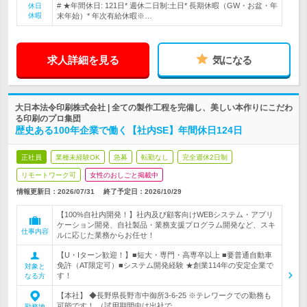
# ★年間休日: 121日* 週休二日制:土日* 長期休暇（GW・お盆・年
休日
休暇
末年始）* 年次有給休暇※…
求人詳細を見る
気になる
大日本法令印刷株式会社 | 全ての製作工程を完備し、美しい本作りにこだわ
る印刷のプロ集団
歴史ある100年企業で働く【社内SE】年間休日124日
正社員
業種未経験OK
急募
転勤なし
完全週休2日制
リモートワーク可
女性のおしごと掲載中
情報更新日：2026/07/31
終了予定日：
2026/10/29
【100%自社内開発！】社内及び顧客向けWEBシステム・アプリ
ケーション開発、自社製品・業務支援プログラム開発など、スキ
仕事内容
ルに応じた業務からお任せ！
【U・Iターン歓迎！】■短大・専門・高専卒以上 ■要普通自動車
免許（AT限定可）■システム開発経験 ★創業114年の安定企業で
対象と
す！
なる方
【本社】 ◆長野県長野市中御所3-6-25 ※テレワークでの勤務も
可能です！ （試用期間中は出社で…
勤務地