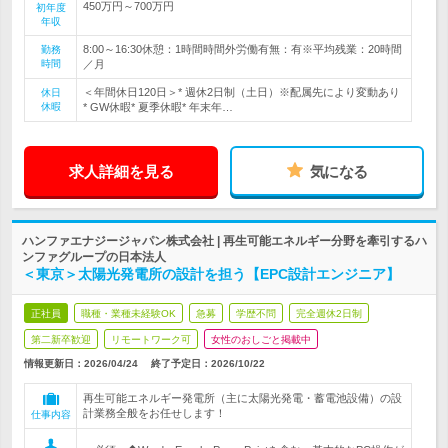
450万円～700万円
初年度
年収
8:00～16:30休憩：1時間時間外労働有無：有※平均残業：20時間
勤務
時間
／月
＜年間休日120日＞* 週休2日制（土日）※配属先により変動あり
休日
休暇
* GW休暇* 夏季休暇* 年末年…
求人詳細を見る
気になる
ハンファエナジージャパン株式会社 | 再生可能エネルギー分野を牽引するハ
ンファグループの日本法人
＜東京＞太陽光発電所の設計を担う【EPC設計エンジニア】
正社員
職種・業種未経験OK
急募
学歴不問
完全週休2日制
第二新卒歓迎
リモートワーク可
女性のおしごと掲載中
情報更新日：2026/04/24
終了予定日：
2026/10/22
再生可能エネルギー発電所（主に太陽光発電・蓄電池設備）の設
計業務全般をお任せします！
仕事内容