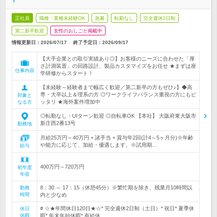
正社員
職種・業種未経験OK
急募
転勤なし
完全週休2日制
第二新卒歓迎
女性のおしごと掲載中
情報更新日：2026/07/17
終了予定日：
2026/09/17
【大手企業との取引実績あり◎】お客様のニーズに合わせた「厚
さ計測装置」の回路設計、製品カスタマイズをお任せ ★まずは座
仕事内容
学研修からスタート！
【未経験～経験者まで幅広く歓迎／第二新卒の方もぜひ♪】◆高
専・大卒以上＆理系の方 ◎ワークライフバランス重視の方にもピ
対象と
ッタリ ★海外案件増加中
なる方
◎転勤なし・UIターン歓迎 ◎自転車OK 【本社】 大阪府東大阪市
新庄西2番13号
勤務地
月給25万円～40万円 + 諸手当 + 賞与年2回(計4～5ヶ月分)※年齢
や能力に応じて、加給・優遇します。※試用期…
給与
400万円～720万円
初年度
年収
8：30 ～ 17：15（休憩45分）※繁忙期を除き、残業月10時間以
勤務
時間
内と少なめ
# ☆★年間休日120日★☆* 完全週休2日制（土日）* 祝日* 夏季休
休日
休暇
暇* 年末年始休暇* 有給休…