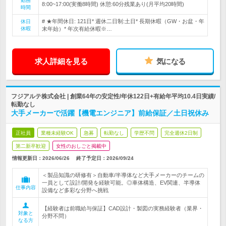
勤務
8:00~17:00(実働8時間) 休憩:60分残業あり(月平均20時間)
時間
# ★年間休日: 121日* 週休二日制:土日* 長期休暇（GW・お盆・年
休日
休暇
末年始）* 年次有給休暇※…
求人詳細を見る
気になる
フジアルテ株式会社 | 創業64年の安定性/年休122日+有給年平均10.4日実績/
転勤なし
大手メーカーで活躍【機電エンジニア】前給保証／土日祝休み
正社員
業種未経験OK
急募
転勤なし
学歴不問
完全週休2日制
第二新卒歓迎
女性のおしごと掲載中
情報更新日：2026/06/26
終了予定日：
2026/09/24
＜製品知識の研修有＞自動車/半導体など大手メーカーのチームの
一員として設計/開発を経験可能。◎車体構造、EV関連、半導体
仕事内容
設備など多彩な分野へ挑戦
【経験者は前職給与保証】CAD設計・製図の実務経験者（業界・
対象と
分野不問）
なる方