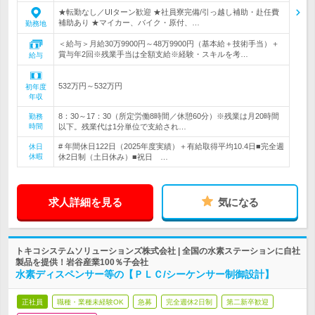
★転勤なし／UIターン歓迎 ★社員寮完備/引っ越し補助・赴任費
補助あり ★マイカー、バイク・原付、…
勤務地
＜給与＞月給30万9900円～48万9900円（基本給＋技術手当）＋
賞与年2回※残業手当は全額支給※経験・スキルを考…
給与
532万円～532万円
初年度
年収
8：30～17：30（所定労働8時間／休憩60分）※残業は月20時間
勤務
時間
以下。残業代は1分単位で支給され…
# 年間休日122日（2025年度実績）＋有給取得平均10.4日■完全週
休日
休暇
休2日制（土日休み）■祝日 …
求人詳細を見る
気になる
トキコシステムソリューションズ株式会社 | 全国の水素ステーションに自社
製品を提供！岩谷産業100％子会社
水素ディスペンサー等の【ＰＬＣ/シーケンサー制御設計】
正社員
職種・業種未経験OK
急募
完全週休2日制
第二新卒歓迎