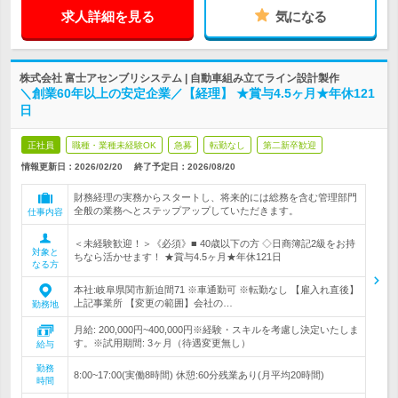
求人詳細を見る
気になる
株式会社 富士アセンブリシステム | 自動車組み立てライン設計製作
＼創業60年以上の安定企業／【経理】 ★賞与4.5ヶ月★年休121
日
正社員
職種・業種未経験OK
急募
転勤なし
第二新卒歓迎
情報更新日：2026/02/20
終了予定日：
2026/08/20
財務経理の実務からスタートし、将来的には総務を含む管理部門
全般の業務へとステップアップしていただきます。
仕事内容
＜未経験歓迎！＞《必須》■ 40歳以下の方 ◇日商簿記2級をお持
対象と
ちなら活かせます！ ★賞与4.5ヶ月★年休121日
なる方
本社:岐阜県関市新迫間71 ※車通勤可 ※転勤なし 【雇入れ直後】
上記事業所 【変更の範囲】会社の…
勤務地
月給: 200,000円~400,000円※経験・スキルを考慮し決定いたしま
す。※試用期間: 3ヶ月（待遇変更無し）
給与
勤務
8:00~17:00(実働8時間) 休憩:60分残業あり(月平均20時間)
時間