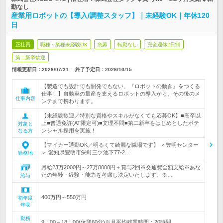
勤なし
産業用ロボットの【導入/調整スタッフ】｜未経験OK｜年休120
日
正社員
職種・業種未経験OK
急募
転勤なし
完全週休2日制
第二新卒歓迎
情報更新日：2026/07/31
終了予定日：
2026/10/15
【製造でも設計でも開発でもない。『ロボットの動き』をつくる
仕事！】自動車の量産を支えるロボットの導入から、その後のメ
仕事内容
ンテまで携わります。
【未経験歓迎／特別な資格やスキルがなくても応募OK】■高卒以
上■普通免許(AT限定可)■文理不問■第二新卒をはじめとしたポテ
対象と
ンシャル採用を実施！
なる方
【マイカー通勤OK／明るくて綺麗な職場です】 ＜豊明センター
＞ 愛知県豊明市栄町三ツ池下77-2…
勤務地
月給23万2000円～27万8000円＋賞与2回※交通費全額支給※あな
たの年齢・経験・能力を考慮し決定いたします。※…
給与
400万円～550万円
初年度
年収
勤務
9：00～18：00(休憩60分)※月平均残業時間：20時間