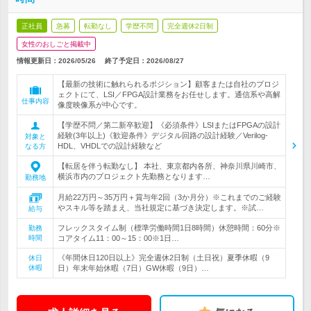
正社員
急募
転勤なし
学歴不問
完全週休2日制
女性のおしごと掲載中
情報更新日：2026/05/26
終了予定日：
2026/08/27
【最新の技術に触れられるポジション】顧客または自社のプロジ
ェクトにて、LSI／FPGA設計業務をお任せします。通信系や高解
仕事内容
像度映像系が中心です。
【学歴不問／第二新卒歓迎】《必須条件》LSIまたはFPGAの設計
経験(3年以上)《歓迎条件》デジタル回路の設計経験／Verilog-
対象と
HDL、VHDLでの設計経験など
なる方
【転居を伴う転勤なし】 本社、東京都内各所、神奈川県川崎市、
横浜市内のプロジェクト先勤務となります…
勤務地
月給22万円～35万円＋賞与年2回（3か月分）※これまでのご経験
やスキル等を踏まえ、当社規定に基づき決定します。※試…
給与
フレックスタイム制（標準労働時間1日8時間）休憩時間：60分※
勤務
時間
コアタイム11：00～15：00※1日…
《年間休日120日以上》完全週休2日制（土日祝）夏季休暇（9
休日
休暇
日）年末年始休暇（7日）GW休暇（9日）…