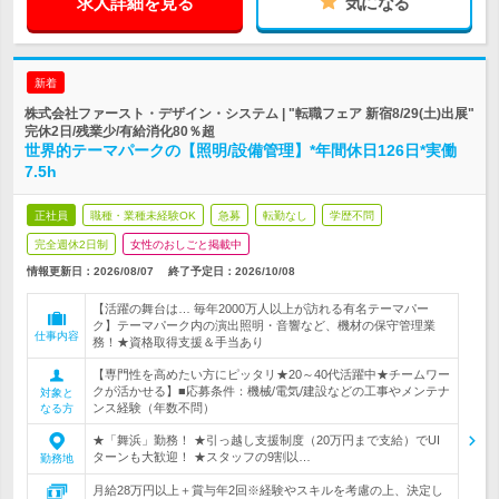
求人詳細を見る
気になる
新着
株式会社ファースト・デザイン・システム | "転職フェア 新宿8/29(土)出展"
完休2日/残業少/有給消化80％超
世界的テーマパークの【照明/設備管理】*年間休日126日*実働
7.5h
正社員
職種・業種未経験OK
急募
転勤なし
学歴不問
完全週休2日制
女性のおしごと掲載中
情報更新日：2026/08/07
終了予定日：
2026/10/08
【活躍の舞台は… 毎年2000万人以上が訪れる有名テーマパー
ク】テーマパーク内の演出照明・音響など、機材の保守管理業
仕事内容
務！★資格取得支援＆手当あり
【専門性を高めたい方にピッタリ★20～40代活躍中★チームワー
クが活かせる】■応募条件：機械/電気/建設などの工事やメンテナ
対象と
ンス経験（年数不問）
なる方
★「舞浜」勤務！ ★引っ越し支援制度（20万円まで支給）でUI
ターンも大歓迎！ ★スタッフの9割以…
勤務地
月給28万円以上＋賞与年2回※経験やスキルを考慮の上、決定し