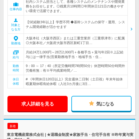
社内システム担当として、各種システムのメンテナンスや開発業
務をお任せします。◎残業月10時間◎年間休日121日の働きやす
仕事内容
い環境で活躍できます。
【SE経験3年以上】学歴不問 ◆基幹システムの保守・運用、シス
対象と
テム開発経験が活かせます
なる方
大阪本社（大阪市西区）または三重営業所（三重県津市）に配属
◎大阪本社／大阪府大阪市西区新町1丁目…
勤務地
月給24万1,000円～28万2,000円＋各種手当＋賞与年2回※上記給
与には一律手当(営業勤務地手当・地域手当・住…
給与
9：00 ～ 17：40（所定労働時間7時間50分）休憩時間50分時間外
勤務
時間
労働有無：有※平均残業時間／…
# 《年間休日120日以上》完全週休二日制（土日祝）年末年始休
休日
休暇
暇夏期休暇有給休暇（入社3カ月後に3日…
求人詳細を見る
気になる
新着
東京電機産業株式会社 | ★退職金制度★家族手当・住宅手当有 ※昨年賞与実