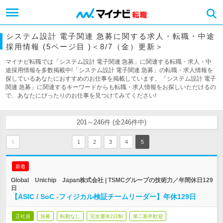
システム設計 電子関連 急募に関する求人・転職・中途
採用情報 (5ページ目 )＜8/7（金）更新＞
マイナビ転職では「システム設計 電子関連 急募」に関連する転職・求人・中
途採用情報を多数掲載中!「システム設計 電子関連 急募」の転職・求人情報を
探しているあなたにおすすめのお仕事を掲載しています。「システム設計 電子
関連 急募」に関連するキーワードからも転職・求人情報をお探しいただけるの
で、あなたにぴったりのお仕事を見つけてみてください!
201～246件 (全246件中)
1
2
3
4
5
新着
Global Unichip Japan株式会社 | TSMCグループの技術力／年間休日129
日
【ASIC / SoC -フィジカル検証チームリーダー】年休129日
正社員
急募
転勤なし
完全週休2日制
第二新卒歓迎