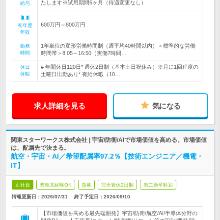
たします※試用期間6ヶ月（待遇変更なし）
給与
600万円～800万円
初年度
年収
1年単位の変形労働時間制（週平均40時間以内）＜標準的な労働
勤務
時間
時間帯＞8:05～16:50（実働7時間…
# 年間休日120日* 週休2日制（基本土日祝休み）※月に1回程度の
休日
休暇
土曜日出勤あり* 有給休暇（10…
求人詳細を見る
気になる
関東スターワークス株式会社 | 宇宙/防衛/AIで市場価値を高める。市場価値
は、配属先で決まる。
航空・宇宙・AI／希望配属率97.2％【技術エンジニア／機電・
IT】
正社員
業種未経験OK
急募
完全週休2日制
第二新卒歓迎
情報更新日：2026/07/31
終了予定日：
2026/09/10
【市場価値を高める最先端開発】宇宙/防衛/航空/AI/半導体分野の