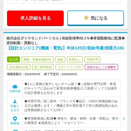
求人詳細を見る
気になる
株式会社ダイヤモンドパーソネル | 有給取得率88.3％◆希望勤務地に配属◆
原則転勤・異動なし
【設計エンジニア(機械・電気)】年休125日/前給考慮/残業月16h
正社員
職種・業種未経験OK
急募
転勤なし
学歴不問
完全週休2日制
第二新卒歓迎
リモートワーク可
女性のおしごと掲載中
情報更新日：2026/06/30
終了予定日：
2026/08/31
◆1人に業務が集中しないチーム制！◆ご経験や専門分野、希望
のキャリアに合わせて家電/自動車機器/人工衛星/インフラ設備等
仕事内容
の設計業務をお任せします
◆学歴不問／第二新卒・ブランク可◆設計・CADの実務経験のあ
る方は優遇します！／機械工学や電気電子工学の基礎知識があれ
対象と
ば実務経験がなくてもOK！
なる方
◆希望勤務地に配属◆ 神奈川・愛知・静岡・兵庫・和歌山・香川
の事業所 ★就業先により「リモートワー…
勤務地