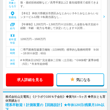
散・接続技術経験など／高専卒業以上】最先端環境で成長できま
対象と
す。
なる方
【本社】 神奈川県横浜市西区みなとみらい3-6-1 みなとみらいセ
ンタービル12階 ※転勤当面なし…
勤務地
【年俸制】1,200万円～1,500万円※12分割した金額を毎月支給※
経験・年齢・能力を考慮して決定いたします※試用…
給与
1200万円～1500万円
初年度
年収
〇専門業務型裁量労働制（1日8時間）標準的な勤務時間帯 9:00
勤務
時間
～18:00※休憩：60分
# 年間休日129日* 完全週休二日制（土日祝）* GW休暇* 夏季休暇
休日
休暇
（5日）* 年末年始休暇
求人詳細を見る
気になる
株式会社山文電気 | 《クラボウ100％子会社》◆賞与4～5ヶ月 ◆男女とも育
休実績あり
理系卒歓迎！計測装置の【回路設計】★年休120日/残業月10h以
下