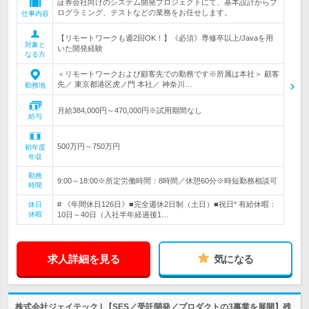
証券会社向けのシステム開発プロジェクトにて、基本設計からプ
ログラミング、テストなどの業務をお任せします。
仕事内容
【リモートワークも週2回OK！】《必須》専修卒以上/Javaを用
対象と
いた開発経験
なる方
＜リモートワークおよび顧客先での勤務です※所属は本社＞ 顧客
先／ 東京都港区虎ノ門 本社／ 神奈川…
勤務地
月給384,000円～470,000円※試用期間なし
給与
500万円～750万円
初年度
年収
勤務
9:00～18:00※所定労働時間：8時間／休憩60分※時短勤務相談可
時間
# 《年間休日126日》■完全週休2日制（土日）■祝日* 有給休暇：
休日
休暇
10日～40日（入社半年経過後1…
求人詳細を見る
気になる
株式会社ジェイテック | 【SES／受託開発／プロダクトの3事業を展開】残