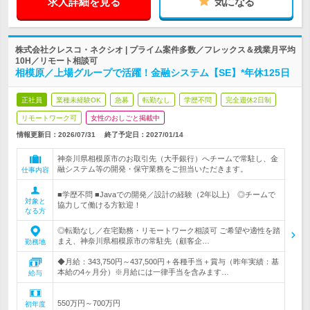
求人詳細を見る
気になる
株式会社クレスコ・ネクシオ | プライム案件多数／フレックス＆残業月平均
10H／リモート相談可
相模原／上場グループで活躍！金融システム【SE】*年休125日
正社員
業種未経験OK
急募
転勤なし
学歴不問
完全週休2日制
リモートワーク可
女性のおしごと掲載中
情報更新日：2026/07/31
終了予定日：
2027/01/14
神奈川県相模原市のお取引先（大手銀行）へチームで常駐し、金
融システム等の開発・保守業務をご担当いただきます。
仕事内容
■学歴不問 ■Javaでの開発／設計の経験（2年以上) ◎チームで
対象と
協力して働ける方歓迎！
なる方
◎転勤なし／在宅勤務・リモートワーク相談可 ご希望や適性を踏
まえ、神奈川県相模原市の常駐先（顧客企…
勤務地
◆月給：343,750円～437,500円＋各種手当＋賞与（昨年実績：基
本給の4ヶ月分）※月給には一律手当を含みます…
給与
550万円～700万円
初年度