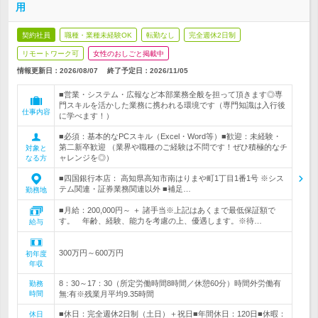
用
契約社員
職種・業種未経験OK
転勤なし
完全週休2日制
リモートワーク可
女性のおしごと掲載中
情報更新日：2026/08/07
終了予定日：
2026/11/05
■営業・システム・広報など本部業務全般を担って頂きます◎専
門スキルを活かした業務に携われる環境です（専門知識は入行後
仕事内容
に学べます！）
■必須：基本的なPCスキル（Excel・Word等）■歓迎：未経験・
第二新卒歓迎 （業界や職種のご経験は不問です！ぜひ積極的なチ
対象と
ャレンジを◎）
なる方
■四国銀行本店： 高知県高知市南はりまや町1丁目1番1号 ※シス
テム関連・証券業務関連以外 ■補足…
勤務地
■月給：200,000円～ ＋ 諸手当※上記はあくまで最低保証額で
す。 年齢、経験、能力を考慮の上、優遇します。※待…
給与
300万円～600万円
初年度
年収
8：30～17：30（所定労働時間8時間／休憩60分）時間外労働有
勤務
時間
無:有※残業月平均9.35時間
■休日：完全週休2日制（土日）＋祝日■年間休日：120日■休暇：
休日