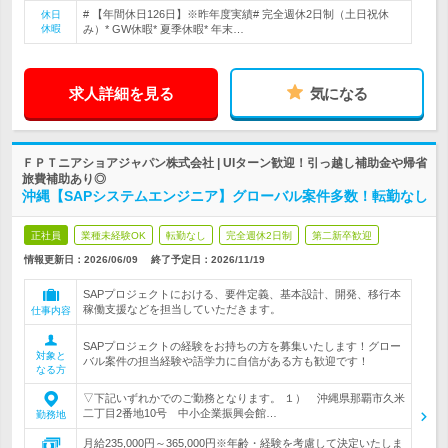
# 【年間休日126日】※昨年度実績# 完全週休2日制（土日祝休
休日
休暇
み）* GW休暇* 夏季休暇* 年末…
求人詳細を見る
気になる
ＦＰＴニアショアジャパン株式会社 | UIターン歓迎！引っ越し補助金や帰省
旅費補助あり◎
沖縄【SAPシステムエンジニア】グローバル案件多数！転勤なし
正社員
業種未経験OK
転勤なし
完全週休2日制
第二新卒歓迎
情報更新日：2026/06/09
終了予定日：
2026/11/19
SAPプロジェクトにおける、要件定義、基本設計、開発、移行本
稼働支援などを担当していただきます。
仕事内容
SAPプロジェクトの経験をお持ちの方を募集いたします！グロー
対象と
バル案件の担当経験や語学力に自信がある方も歓迎です！
なる方
▽下記いずれかでのご勤務となります。 １） 沖縄県那覇市久米
二丁目2番地10号 中小企業振興会館…
勤務地
月給235,000円～365,000円※年齢・経験を考慮して決定いたしま