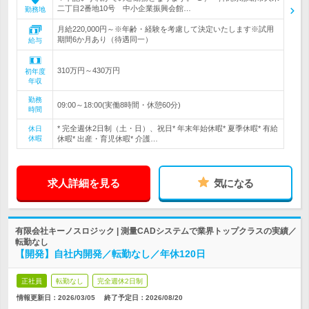
二丁目2番地10号 中小企業振興会館…
勤務地
月給220,000円～※年齢・経験を考慮して決定いたします※試用
期間6か月あり（待遇同一）
給与
310万円～430万円
初年度
年収
勤務
09:00～18:00(実働8時間・休憩60分)
時間
* 完全週休2日制（土・日）、祝日* 年末年始休暇* 夏季休暇* 有給
休日
休暇
休暇* 出産・育児休暇* 介護…
求人詳細を見る
気になる
有限会社キーノスロジック | 測量CADシステムで業界トップクラスの実績／
転勤なし
【開発】自社内開発／転勤なし／年休120日
正社員
転勤なし
完全週休2日制
情報更新日：2026/03/05
終了予定日：
2026/08/20