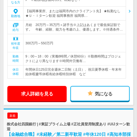
なる方
【福岡事業所、または福岡市内のクライアント先】 ★転勤なし
★Ｕ・Ｉターン歓迎 福岡事務所 福岡県…
勤務地
月給 20万円～35万円＋諸手当※上記はあくまで最低保証額で
す。 年齢、経験、能力を考慮の上、優遇します。※待遇条件…
給与
300万円～550万円
初年度
年収
9：00～18：00（実働8時間／休憩60分）※勤務時間はプロジェ
勤務
時間
クトにより異なります※時間外労働有…
年間休日125日完全週休二日制（土日）、祝日夏季休暇・年末年
休日
休暇
始休暇慶弔休暇有給休暇特別休暇 など
求人詳細を見る
気になる
新着
株式会社四国銀行 | #東証プライム上場 #正社員登用制度あり #UIJターン歓
迎
【金融総合職】#未経験／第二新卒歓迎 #年休120日 #高知本部採