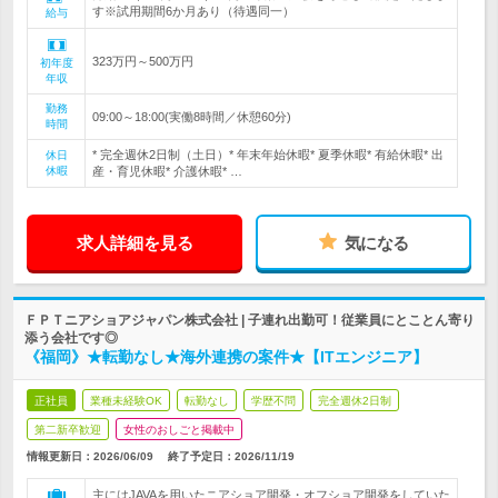
す※試用期間6か月あり（待遇同一）
給与
323万円～500万円
初年度
年収
勤務
09:00～18:00(実働8時間／休憩60分)
時間
* 完全週休2日制（土日）* 年末年始休暇* 夏季休暇* 有給休暇* 出
休日
休暇
産・育児休暇* 介護休暇* …
求人詳細を見る
気になる
ＦＰＴニアショアジャパン株式会社 | 子連れ出勤可！従業員にとことん寄り
添う会社です◎
《福岡》★転勤なし★海外連携の案件★【ITエンジニア】
正社員
業種未経験OK
転勤なし
学歴不問
完全週休2日制
第二新卒歓迎
女性のおしごと掲載中
情報更新日：2026/06/09
終了予定日：
2026/11/19
主にはJAVAを用いたニアショア開発・オフショア開発をしていた