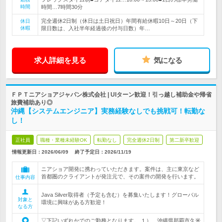
時間
時間…7時間30分
完全週休2日制（休日は土日祝日）年間有給休暇10日～20日（下
休日
休暇
限日数は、入社半年経過後の付与日数）年…
求人詳細を見る
気になる
ＦＰＴニアショアジャパン株式会社 | UIターン歓迎！引っ越し補助金や帰省
旅費補助あり◎
沖縄【システムエンジニア】実務経験なしでも挑戦可！転勤な
し！
正社員
職種・業種未経験OK
転勤なし
完全週休2日制
第二新卒歓迎
情報更新日：2026/06/09
終了予定日：
2026/11/19
ニアショア開発に携わっていただきます。案件は、主に東京など
首都圏のクライアントが発注元で、その案件の開発を行います。
仕事内容
Java Silver取得者（予定も含む）を募集いたします！グローバル
対象と
環境に興味がある方歓迎！
なる方
▽下記いずれかでのご勤務となります。 １） 沖縄県那覇市久米