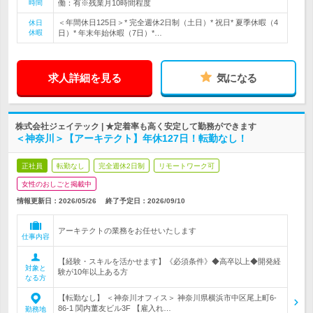
時間
働：有※残業月10時間程度
＜年間休日125日＞* 完全週休2日制（土日）* 祝日* 夏季休暇（4
休日
休暇
日）* 年末年始休暇（7日）*…
求人詳細を見る
気になる
株式会社ジェイテック | ★定着率も高く安定して勤務ができます
＜神奈川＞【アーキテクト】年休127日！転勤なし！
正社員
転勤なし
完全週休2日制
リモートワーク可
女性のおしごと掲載中
情報更新日：2026/05/26
終了予定日：
2026/09/10
アーキテクトの業務をお任せいたします
仕事内容
【経験・スキルを活かせます】《必須条件》◆高卒以上◆開発経
対象と
験が10年以上ある方
なる方
【転勤なし】 ＜神奈川オフィス＞ 神奈川県横浜市中区尾上町6-
86-1 関内董友ビル3F 【雇入れ…
勤務地