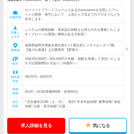
ローコードプラットフォームであるOutsystemsを活用したアジ
ャイル開発・保守において、上流から下流までのプロセスなどを
仕事内容
担当します。
システムの開発経験・基本設計経験をお持ちの方を募集いたしま
対象と
す！グローバル環境に興味がある方歓迎！
なる方
福岡県福岡市博多区東比恵3-1-2 東比恵ビジネスセンター7階
【雇入れ直後】上記事業所 【変更の…
勤務地
月給255,000円～405,000円※年齢・経験を考慮して決定いたしま
す※試用期間6か月あり（待遇同一）
給与
350万円～600万円
初年度
年収
勤務
09:00～18:00(実働8時間・休憩60分)
時間
* 完全週休2日制（土・日）、祝日* 年末年始休暇* 夏季休暇* 有給
休日
休暇
休暇* 出産・育児休暇* 介護…
求人詳細を見る
気になる