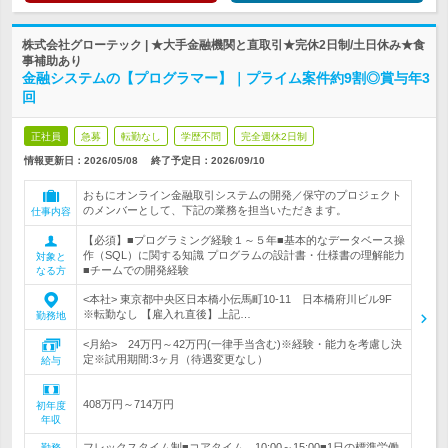
株式会社グローテック | ★大手金融機関と直取引★完休2日制/土日休み★食
事補助あり
金融システムの【プログラマー】｜プライム案件約9割◎賞与年3
回
正社員
急募
転勤なし
学歴不問
完全週休2日制
情報更新日：2026/05/08
終了予定日：
2026/09/10
おもにオンライン金融取引システムの開発／保守のプロジェクト
のメンバーとして、下記の業務を担当いただきます。
仕事内容
【必須】■プログラミング経験１～５年■基本的なデータベース操
作（SQL）に関する知識 プログラムの設計書・仕様書の理解能力
対象と
■チームでの開発経験
なる方
<本社> 東京都中央区日本橋小伝馬町10-11 日本橋府川ビル9F
※転勤なし 【雇入れ直後】上記…
勤務地
<月給> 24万円～42万円(一律手当含む)※経験・能力を考慮し決
定※試用期間:3ヶ月（待遇変更なし）
給与
408万円～714万円
初年度
年収
フレックスタイム制■コアタイム…10:00～15:00■1日の標準労働
勤務