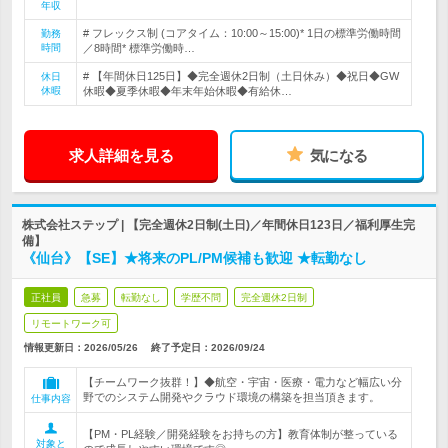
年収
# フレックス制 (コアタイム：10:00～15:00)* 1日の標準労働時間
勤務
時間
／8時間* 標準労働時…
# 【年間休日125日】◆完全週休2日制（土日休み）◆祝日◆GW
休日
休暇
休暇◆夏季休暇◆年末年始休暇◆有給休…
求人詳細を見る
気になる
株式会社ステップ | 【完全週休2日制(土日)／年間休日123日／福利厚生完
備】
《仙台》【SE】★将来のPL/PM候補も歓迎 ★転勤なし
正社員
急募
転勤なし
学歴不問
完全週休2日制
リモートワーク可
情報更新日：2026/05/26
終了予定日：
2026/09/24
【チームワーク抜群！】◆航空・宇宙・医療・電力など幅広い分
野でのシステム開発やクラウド環境の構築を担当頂きます。
仕事内容
【PM・PL経験／開発経験をお持ちの方】教育体制が整っている
対象と