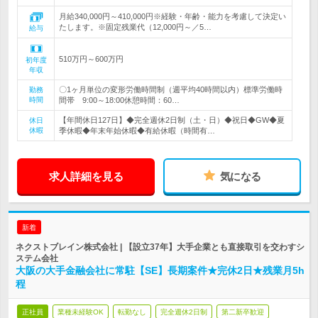
月給340,000円～410,000円※経験・年齢・能力を考慮して決定い
たします。※固定残業代（12,000円～／5…
給与
510万円～600万円
初年度
年収
〇1ヶ月単位の変形労働時間制（週平均40時間以内）標準労働時
勤務
時間
間帯 9:00～18:00休憩時間：60…
【年間休日127日】◆完全週休2日制（土・日）◆祝日◆GW◆夏
休日
休暇
季休暇◆年末年始休暇◆有給休暇（時間有…
求人詳細を見る
気になる
新着
ネクストブレイン株式会社 | 【設立37年】大手企業とも直接取引を交わすシ
ステム会社
大阪の大手金融会社に常駐【SE】長期案件★完休2日★残業月5h
程
正社員
業種未経験OK
転勤なし
完全週休2日制
第二新卒歓迎