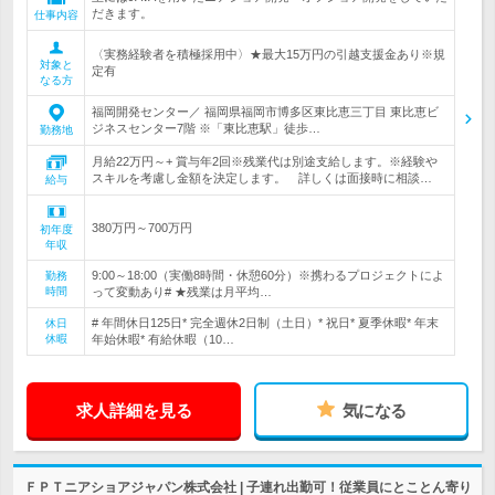
だきます。
仕事内容
〈実務経験者を積極採用中〉★最大15万円の引越支援金あり※規
対象と
定有
なる方
福岡開発センター／ 福岡県福岡市博多区東比恵三丁目 東比恵ビ
ジネスセンター7階 ※「東比恵駅」徒歩…
勤務地
月給22万円～+ 賞与年2回※残業代は別途支給します。※経験や
スキルを考慮し金額を決定します。 詳しくは面接時に相談…
給与
380万円～700万円
初年度
年収
9:00～18:00（実働8時間・休憩60分）※携わるプロジェクトによ
勤務
時間
って変動あり# ★残業は月平均…
# 年間休日125日* 完全週休2日制（土日）* 祝日* 夏季休暇* 年末
休日
休暇
年始休暇* 有給休暇（10…
求人詳細を見る
気になる
ＦＰＴニアショアジャパン株式会社 | 子連れ出勤可！従業員にとことん寄り