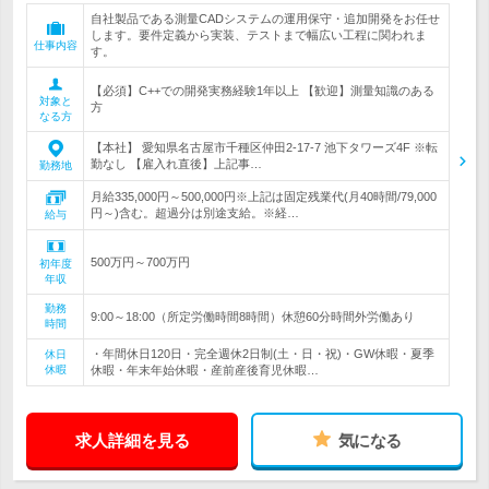
自社製品である測量CADシステムの運用保守・追加開発をお任せ
します。要件定義から実装、テストまで幅広い工程に関われま
仕事内容
す。
【必須】C++での開発実務経験1年以上 【歓迎】測量知識のある
対象と
方
なる方
【本社】 愛知県名古屋市千種区仲田2-17-7 池下タワーズ4F ※転
勤なし 【雇入れ直後】上記事…
勤務地
月給335,000円～500,000円※上記は固定残業代(月40時間/79,000
円～)含む。超過分は別途支給。※経…
給与
500万円～700万円
初年度
年収
勤務
9:00～18:00（所定労働時間8時間）休憩60分時間外労働あり
時間
・年間休日120日・完全週休2日制(土・日・祝)・GW休暇・夏季
休日
休暇
休暇・年末年始休暇・産前産後育児休暇…
求人詳細を見る
気になる