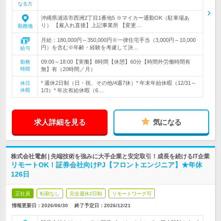
なる方
沖縄県浦添市西洲2丁目1番地5 ※マイカー通勤OK（駐車場あ
り） 【雇入れ直後】上記事業所 【変更…
勤務地
月給：180,000円～350,000円※一律住宅手当（3,000円～10,000
円）を含む※年齢・経験を考慮して決…
給与
09:00～18:00【実働】8時間【休憩】60分【時間外労働時間有
勤務
時間
無】有（20時間／月）
* 週休2日制（日・祝、その他/4週7休）* 年末年始休暇（12/31～
休日
休暇
1/3）* 年次有給休暇（6…
求人詳細を見る
気になる
株式会社電創 | 先端技術を強みに大手企業と安定取引！成長を続けるIT企業
リモートOK！証券会社向けPJ【フロントエンジニア】★年休
126日
正社員
転勤なし
完全週休2日制
リモートワーク可
情報更新日：2026/06/30
終了予定日：
2026/12/21