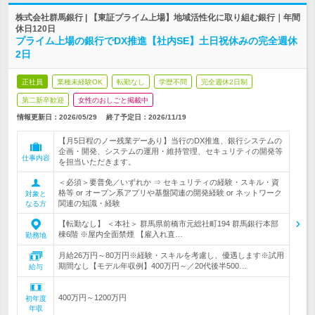
株式会社群馬銀行 | 【東証プライム上場】地域活性化に取り組む銀行｜年間
休日120日
プライム上場の銀行でDX推進【社内SE】土日祝休みの完全週休
2日
正社員
業種未経験OK
転勤なし
学歴不問
完全週休2日制
第二新卒歓迎
女性のおしごと掲載中
情報更新日：2026/05/29
終了予定日：
2026/11/19
【月5日程のノー残業デーあり】当行のDX推進、銀行システムの
企画・開発、システムの運用・維持管理、セキュリティの開発等
仕事内容
を担当いただきます。
＜必須＞要普免／いずれか ⇒ セキュリティの経験・スキル・資
格等 or オープン系アプリや基盤関連の開発経験 or ネットワーク
対象と
関連の知識・経験
なる方
【転勤なし】 ＜本社＞ 群馬県前橋市元総社町194 群馬銀行本部
棟6階 ※屋内全面禁煙 【雇入れ直…
勤務地
月給26万円～80万円※経験・スキルを考慮し、優遇します※試用
期間なし【モデル年収例】400万円～／20代後半500…
給与
400万円～1200万円
初年度
年収