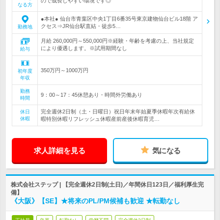
ので成長しやすい環境です◎
なる方
●本社● 仙台市青葉区中央1丁目6番35号東京建物仙台ビル18階 ア
クセス⇒JR仙台駅直結・徒歩5…
勤務地
月給 260,000円～550,000円※経験・年齢を考慮の上、当社規定
により優遇します。※試用期間なし
給与
350万円～1000万円
初年度
年収
勤務
9：00～17：45休憩あり・時間外労働あり
時間
完全週休2日制（土・日曜日）祝日年末年始夏季休暇年次有給休
休日
休暇
暇特別休暇リフレッシュ休暇産前産後休暇育児…
求人詳細を見る
気になる
株式会社ステップ | 【完全週休2日制(土日)／年間休日123日／福利厚生完
備】
《大阪》【SE】★将来のPL/PM候補も歓迎 ★転勤なし