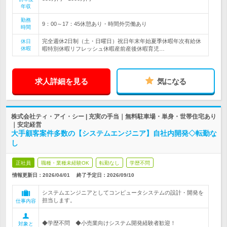
年収
勤務
9：00～17：45休憩あり・時間外労働あり
時間
完全週休2日制（土・日曜日）祝日年末年始夏季休暇年次有給休
休日
休暇
暇特別休暇リフレッシュ休暇産前産後休暇育児…
求人詳細を見る
気になる
株式会社ティ・アイ・シー | 充実の手当｜無料駐車場・単身・世帯住宅あり
｜安定経営
大手顧客案件多数の【システムエンジニア】自社内開発◇転勤な
し
正社員
職種・業種未経験OK
転勤なし
学歴不問
情報更新日：2026/04/01
終了予定日：
2026/09/10
システムエンジニアとしてコンピュータシステムの設計・開発を
担当します。
仕事内容
◆学歴不問 ◆小売業向けシステム開発経験者歓迎！
対象と