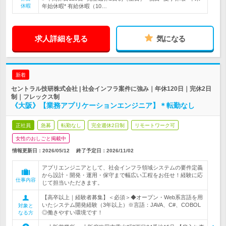
休暇
年始休暇* 有給休暇（10…
求人詳細を見る
気になる
新着
セントラル技研株式会社 | 社会インフラ案件に強み｜年休120日｜完休2日
制｜フレックス制
《大阪》【業務アプリケーションエンジニア】＊転勤なし
正社員
急募
転勤なし
完全週休2日制
リモートワーク可
女性のおしごと掲載中
情報更新日：2026/05/12
終了予定日：
2026/11/02
アプリエンジニアとして、社会インフラ領域システムの要件定義
から設計・開発・運用・保守まで幅広い工程をお任せ！経験に応
仕事内容
じて担当いただきます。
【高卒以上｜経験者募集】＜必須＞◆オープン・Web系言語を用
いたシステム開発経験（3年以上）※言語：JAVA、C#、COBOL
対象と
◎働きやすい環境です！
なる方