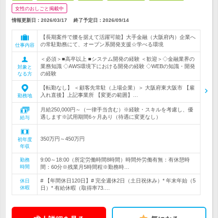
女性のおしごと掲載中
情報更新日：2026/03/17
終了予定日：
2026/09/14
【長期案件で腰を据えて活躍可能】大手金融（大阪府内）企業へ
の常駐勤務にて、オープン系開発支援☆学べる環境
仕事内容
＜必須＞■高卒以上 ■システム開発の経験 ＜歓迎＞◇金融業界の
業務知識 ◇AWS環境下における開発の経験 ◇WEBの知識・開発
対象と
の経験
なる方
【転勤なし】 ＜顧客先常駐（上場企業）＞ 大阪府東大阪市 【雇
入れ直後】上記事業所 【変更の範囲】…
勤務地
月給250,000円～（一律手当含む）※経験・スキルを考慮し、優
遇します※試用期間6ヶ月あり（待遇に変更なし）
給与
350万円～450万円
初年度
年収
9:00～18:00（所定労働時間8時間）時間外労働有無：有休憩時
勤務
時間
間：60分※残業月5時間程※勤務時…
# 【年間休日120日】# 完全週休2日（土日祝休み）* 年末年始（5
休日
休暇
日）* 有給休暇（取得率73.…