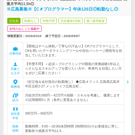
業月平均11.5h◎
※広島募集※【C＃プログラマー】年休126日◎転勤なし◎
正社員
転勤なし
学歴不問
完全週休2日制
第二新卒歓迎
女性のおしごと掲載中
情報更新日：2026/03/10
終了予定日：
2026/09/07
【開発はチーム体制／丁寧なOJTあり】C#プログラマーとして、
C#を用いたデータマイニングツールや自社パッケージ開発等を担
仕事内容
当していただきます。
【学歴不問】＜必須＞プログラミングや開発の実務経験1年以上
☆さらなるスキルアップを図りたい方や、将来PLを目指したい方
対象と
もぜひご応募ください！
なる方
《好立地＆会社指示の転勤無し》 ◆広島オフィス 広島県広島市
中区立町2-27 メットライフ広島立町…
勤務地
月給20万8,000円～42万円※経験・スキルを考慮し、優遇します
※試用期間3ヶ月（条件に変更ありません）
給与
300万円～600万円
初年度
年収
勤務時間：9:00～18:00(休憩時間 1時間00分)※お客様先に準じ、
勤務
時間
変動有※残業月平均11.5…