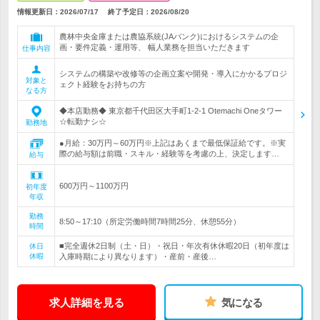
情報更新日：2026/07/17
終了予定日：
2026/08/20
農林中央金庫または農協系統(JAバンク)におけるシステムの企
画・要件定義・運用等、 幅人業務を担当いただきます
仕事内容
システムの構築や改修等の企画立案や開発・導入にかかるプロジ
対象と
ェクト経験をお持ちの方
なる方
◆本店勤務◆ 東京都千代田区大手町1-2-1 Otemachi Oneタワー
☆転勤ナシ☆
勤務地
●月給：30万円～60万円※上記はあくまで最低保証給です。※実
際の給与額は前職・スキル・経験等を考慮の上、決定します…
給与
600万円～1100万円
初年度
年収
勤務
8:50～17:10（所定労働時間7時間25分、休憩55分）
時間
■完全週休2日制（土・日）・祝日・年次有休休暇20日（初年度は
休日
休暇
入庫時期により異なります）・産前・産後…
求人詳細を見る
気になる