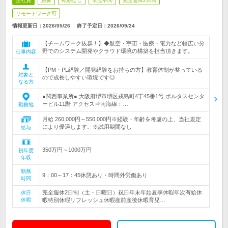
正社員
急募
転勤なし
学歴不問
完全週休2日制
リモートワーク可
情報更新日：2026/05/26
終了予定日：
2026/09/24
【チームワーク抜群！】◆航空・宇宙・医療・電力など幅広い分
野でのシステム開発やクラウド環境の構築を担当頂きます。
仕事内容
【PM・PL経験／開発経験をお持ちの方】教育体制が整っている
対象と
ので成長しやすい環境です◎
なる方
●関西事業所● 大阪府堺市堺区戎島町4丁45番1号 ポルタスセンタ
ービル11階 アクセス⇒南海線：…
勤務地
月給 260,000円～550,000円※経験・年齢を考慮の上、当社規定
により優遇します。※試用期間なし
給与
350万円～1000万円
初年度
年収
勤務
9：00～17：45休憩あり・時間外労働あり
時間
完全週休2日制（土・日曜日）祝日年末年始夏季休暇年次有給休
休日
休暇
暇特別休暇リフレッシュ休暇産前産後休暇育児…