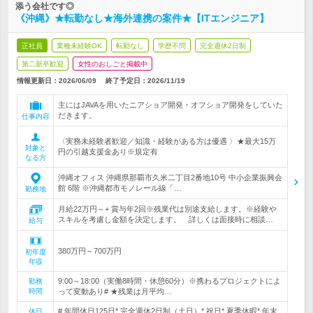
添う会社です◎
《沖縄》★転勤なし★海外連携の案件★【ITエンジニア】
正社員
業種未経験OK
転勤なし
学歴不問
完全週休2日制
第二新卒歓迎
女性のおしごと掲載中
情報更新日：2026/06/09
終了予定日：
2026/11/19
主にはJAVAを用いたニアショア開発・オフショア開発をしていた
だきます。
仕事内容
〈実務未経験者歓迎／知識・経験がある方は優遇 〉★最大15万
対象と
円の引越支援金あり※規定有
なる方
沖縄オフィス 沖縄県那覇市久米二丁目2番地10号 中小企業振興会
館 6階 ※沖縄都市モノレール線「…
勤務地
月給22万円～+ 賞与年2回※残業代は別途支給します。※経験や
スキルを考慮し金額を決定します。 詳しくは面接時に相談…
給与
380万円～700万円
初年度
年収
9:00～18:00（実働8時間・休憩60分）※携わるプロジェクトによ
勤務
時間
って変動あり# ★残業は月平均…
# 年間休日125日* 完全週休2日制（土日）* 祝日* 夏季休暇* 年末
休日