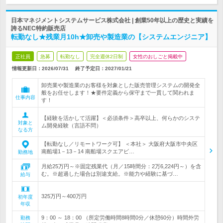
日本マネジメントシステムサービス株式会社 | 創業50年以上の歴史と実績を
誇るNEC特約販売店
転勤なし★残業月10h★卸売や製造業の【システムエンジニア】
正社員
急募
転勤なし
完全週休2日制
女性のおしごと掲載中
情報更新日：2026/07/31
終了予定日：
2027/01/21
卸売業や製造業のお客様を対象とした販売管理システムの開発全
般をお任せします！★要件定義から保守まで一貫して関われま
仕事内容
す！
【経験を活かして活躍】＜必須条件＞高卒以上、何らかのシステ
対象と
ム開発経験（言語不問）
なる方
【転勤なし／リモートワーク可】 ＜本社＞ 大阪府大阪市中央区
南船場1－13－14 南船場スクエアビ…
勤務地
月給25万円～※固定残業代（月／15時間分：2万6,224円～）を含
む。※超過した場合は別途支給。※能力や経験に基づ…
給与
325万円～400万円
初年度
年収
9：00 ～ 18：00 （所定労働時間8時間0分／休憩60分）時間外労
勤務