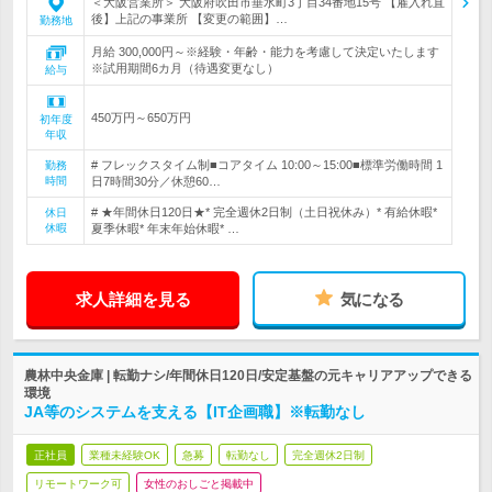
＜大阪営業所＞ 大阪府吹田市垂水町3丁目34番地15号 【雇入れ直
後】上記の事業所 【変更の範囲】…
勤務地
月給 300,000円～※経験・年齢・能力を考慮して決定いたします
※試用期間6カ月（待遇変更なし）
給与
450万円～650万円
初年度
年収
# フレックスタイム制■コアタイム 10:00～15:00■標準労働時間 1
勤務
時間
日7時間30分／休憩60…
# ★年間休日120日★* 完全週休2日制（土日祝休み）* 有給休暇*
休日
休暇
夏季休暇* 年末年始休暇* …
求人詳細を見る
気になる
農林中央金庫 | 転勤ナシ/年間休日120日/安定基盤の元キャリアアップできる
環境
JA等のシステムを支える【IT企画職】※転勤なし
正社員
業種未経験OK
急募
転勤なし
完全週休2日制
リモートワーク可
女性のおしごと掲載中