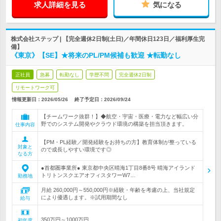
求人詳細を見る
気になる
株式会社ステップ | 【完全週休2日制(土日)／年間休日123日／福利厚生完
備】
《東京》【SE】★将来のPL/PM候補も歓迎 ★転勤なし
正社員
急募
転勤なし
学歴不問
完全週休2日制
リモートワーク可
情報更新日：2026/05/26
終了予定日：
2026/09/24
【チームワーク抜群！】◆航空・宇宙・医療・電力など幅広い分
野でのシステム開発やクラウド環境の構築を担当頂きます。
仕事内容
【PM・PL経験／開発経験をお持ちの方】教育体制が整っている
対象と
ので成長しやすい環境です◎
なる方
●首都圏事業所● 東京都中央区晴海1丁目8番8号 晴海アイランド
トリトンスクエアオフィスタワーW7…
勤務地
月給 260,000円～550,000円※経験・年齢を考慮の上、当社規定
により優遇します。※試用期間なし
給与
350万円～1000万円
初年度