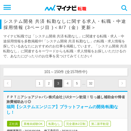
システム開発 共済 転勤なしに関する求人・転職・中途
採用情報 (3ページ目 )＜8/7（金）更新＞
マイナビ転職では「システム開発 共済 転勤なし」に関連する転職・求人・中
途採用情報を多数掲載中!「システム開発 共済 転勤なし」の転職・求人情報を
探しているあなたにおすすめのお仕事を掲載しています。「システム開発 共済
転勤なし」に関連するキーワードからも転職・求人情報をお探しいただけるの
で、あなたにぴったりのお仕事を見つけてみてください!
101～150件 (全1578件中)
…
1
2
3
4
5
32
ＦＰＴニアショアジャパン株式会社 | UIターン歓迎！引っ越し補助金や帰省
旅費補助あり◎
福岡【システムエンジニア】プラットフォームの開発/転勤な
し！
正社員
業種未経験OK
転勤なし
完全週休2日制
第二新卒歓迎
情報更新日：2026/06/09
終了予定日：
2026/11/19