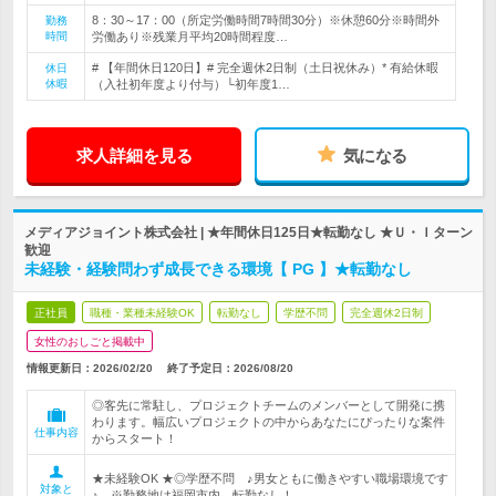
8：30～17：00（所定労働時間7時間30分）※休憩60分※時間外
勤務
時間
労働あり※残業月平均20時間程度…
# 【年間休日120日】# 完全週休2日制（土日祝休み）* 有給休暇
休日
休暇
（入社初年度より付与）└初年度1…
求人詳細を見る
気になる
メディアジョイント株式会社 | ★年間休日125日★転勤なし ★Ｕ・Ｉターン
歓迎
未経験・経験問わず成長できる環境【 PG 】★転勤なし
正社員
職種・業種未経験OK
転勤なし
学歴不問
完全週休2日制
女性のおしごと掲載中
情報更新日：2026/02/20
終了予定日：
2026/08/20
◎客先に常駐し、プロジェクトチームのメンバーとして開発に携
わります。幅広いプロジェクトの中からあなたにぴったりな案件
仕事内容
からスタート！
★未経験OK ★◎学歴不問 ♪男女ともに働きやすい職場環境です
対象と
♪ ※勤務地は福岡市内、転勤なし！