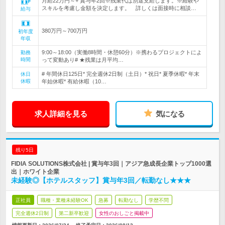
月給22万円～+ 賞与年2回※残業代は別途支給します。※経験や
スキルを考慮し金額を決定します。 詳しくは面接時に相談…
給与
380万円～700万円
初年度
年収
9:00～18:00（実働8時間・休憩60分）※携わるプロジェクトによ
勤務
時間
って変動あり# ★残業は月平均…
# 年間休日125日* 完全週休2日制（土日）* 祝日* 夏季休暇* 年末
休日
休暇
年始休暇* 有給休暇（10…
求人詳細を見る
気になる
残り5日
FIDIA SOLUTIONS株式会社 | 賞与年3回｜アジア急成長企業トップ1000選
出｜ホワイト企業
未経験◎【ホテルスタッフ】賞与年3回／転勤なし★★★
正社員
職種・業種未経験OK
急募
転勤なし
学歴不問
完全週休2日制
第二新卒歓迎
女性のおしごと掲載中