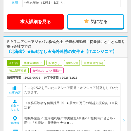
休暇
* 年末年始（12/31～1/3）*…
求人詳細を見る
気になる
ＦＰＴニアショアジャパン株式会社 | 子連れ出勤可！従業員にとことん寄り
添う会社です◎
《北海道》★転勤なし★海外連携の案件★【ITエンジニア】
正社員
業種未経験OK
転勤なし
学歴不問
完全週休2日制
第二新卒歓迎
女性のおしごと掲載中
情報更新日：2026/06/09
終了予定日：
2026/11/19
主にはJAVAを用いたニアショア開発・オフショア開発をしていた
だきます。
仕事内容
〈実務経験者を積極採用中〉★最大15万円の引越支援金あり※規
対象と
定有
なる方
札幌事業所／ 北海道札幌市中央区北1条西2-1 札幌時計台ビル 7
階 ※「札幌駅」徒歩9分 ★☆★…
勤務地