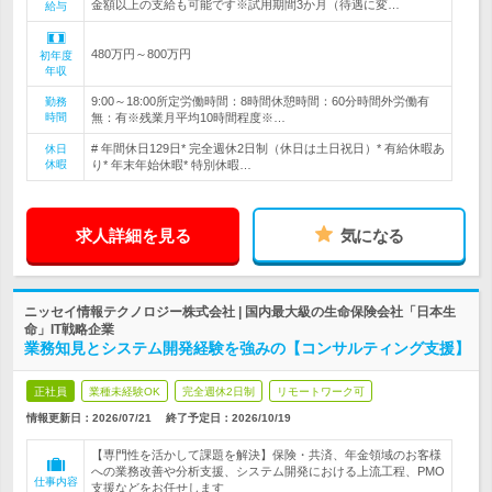
金額以上の支給も可能です※試用期間3か月（待遇に変…
給与
480万円～800万円
初年度
年収
9:00～18:00所定労働時間：8時間休憩時間：60分時間外労働有
勤務
時間
無：有※残業月平均10時間程度※…
# 年間休日129日* 完全週休2日制（休日は土日祝日）* 有給休暇あ
休日
休暇
り* 年末年始休暇* 特別休暇…
求人詳細を見る
気になる
ニッセイ情報テクノロジー株式会社 | 国内最大級の生命保険会社「日本生
命」IT戦略企業
業務知見とシステム開発経験を強みの【コンサルティング支援】
正社員
業種未経験OK
完全週休2日制
リモートワーク可
情報更新日：2026/07/21
終了予定日：
2026/10/19
【専門性を活かして課題を解決】保険・共済、年金領域のお客様
への業務改善や分析支援、システム開発における上流工程、PMO
仕事内容
支援などをお任せします