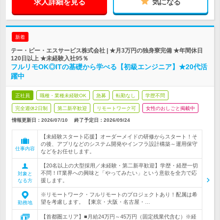
求人詳細を見る
気になる
新着
テー・ピー・エスサービス株式会社 | ★月3万円の独身寮完備 ★年間休日
120日以上 ★未経験入社95％
フルリモOK◎ITの基礎から学べる【初級エンジニア】★20代活
躍中
正社員
職種・業種未経験OK
急募
転勤なし
学歴不問
完全週休2日制
第二新卒歓迎
リモートワーク可
女性のおしごと掲載中
情報更新日：2026/07/10
終了予定日：
2026/09/24
【未経験スタート応援】オーダーメイドの研修からスタート！そ
の後、アプリなどのシステム開発やインフラ設計構築～運用保守
仕事内容
などをお任せします。
【20名以上の大型採用／未経験・第二新卒歓迎】学歴・経歴一切
不問！IT業界への興味と「やってみたい」という意欲を全力で応
対象と
援します。
なる方
※リモートワーク・フルリモートのプロジェクトあり！配属は希
望を考慮します。 【東京・大阪・名古屋・…
勤務地
【首都圏エリア】■月給24万円～45万円（固定残業代含む）※経