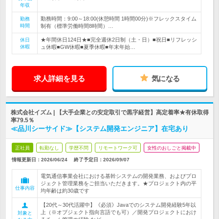
年収
勤務時間：9:00～18:00(休憩時間 1時間00分)※フレックスタイム
勤務
時間
制有（標準労働時間8時間）…
★年間休日124日★■完全週休2日制（土・日）■祝日■リフレッシ
休日
休暇
ュ休暇■GW休暇■夏季休暇■年末年始…
求人詳細を見る
気になる
株式会社イズム | 【大手企業との安定取引で黒字経営】高定着率★有休取得
率79.5％
≪品川シーサイド≫【システム開発エンジニア】在宅あり
正社員
転勤なし
学歴不問
リモートワーク可
女性のおしごと掲載中
情報更新日：2026/06/24
終了予定日：
2026/09/07
電気通信事業会社における基幹システムの開発業務、およびプロ
ジェクト管理業務をご担当いただきます。★プロジェクト内の平
仕事内容
均年齢は約30歳です
【20代～30代活躍中】《必須》Javaでのシステム開発経験5年以
上（※オブジェクト指向言語でも可）／開発プロジェクトにおけ
対象と