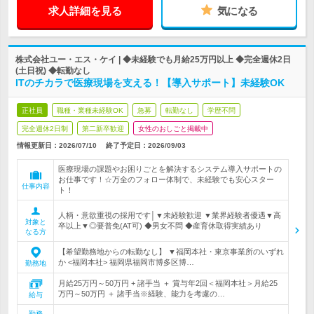
求人詳細を見る
気になる
株式会社ユー・エス・ケイ | ◆未経験でも月給25万円以上 ◆完全週休2日
(土日祝) ◆転勤なし
ITのチカラで医療現場を支える！【導入サポート】未経験OK
正社員
職種・業種未経験OK
急募
転勤なし
学歴不問
完全週休2日制
第二新卒歓迎
女性のおしごと掲載中
情報更新日：2026/07/10
終了予定日：
2026/09/03
医療現場の課題やお困りごとを解決するシステム導入サポートの
お仕事です！☆万全のフォロー体制で、未経験でも安心スター
仕事内容
ト！
人柄・意欲重視の採用です│▼未経験歓迎 ▼業界経験者優遇▼高
対象と
卒以上▼◎要普免(AT可) ◆男女不問 ◆産育休取得実績あり
なる方
【希望勤務地からの転勤なし】 ▼福岡本社・東京事業所のいずれ
か <福岡本社> 福岡県福岡市博多区博…
勤務地
月給25万円～50万円 + 諸手当 ＋ 賞与年2回＜福岡本社＞月給25
万円～50万円 ＋ 諸手当※経験、能力を考慮の…
給与
勤務