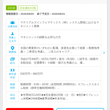
正社員
完全週休2日制
情報更新日：2026/08/05
終了予定日：
2026/08/31
マテリアルズインフォマティクス（MI）システム開発におけるマ
ネジメント業務
仕事内容
マネジメントの経験をお持ちの方
対象と
なる方
全国の事業所のいずれかに配属。派遣先企業にて就業 ＜勤務地考
慮＞ ご希望を考慮し、ご本人のキャリア…
勤務地
月給27万400円～43万4,700円＋賞与（年2回）＋諸手当（残業代
全額支給、交通費等）※経験・能力を考慮の上、優…
給与
530万円～960万円
初年度
年収
勤務時間：9:00～18:00（休憩時間 1時間00分）※フレックスタイ
勤務
時間
ム制有（標準労働時間8時間）…
★年間休日124日★■完全週休2日制（土・日）■祝日■リフレッシ
休日
休暇
ュ休暇■GW休暇■夏季休暇■年末年始…