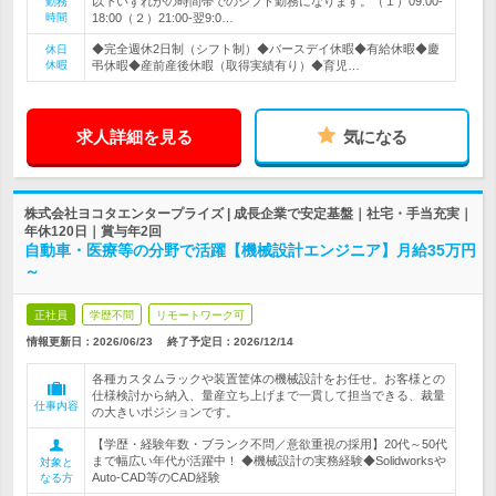
以下いずれかの時間帯でのシフト勤務になります。（１）09:00-
勤務
時間
18:00（２）21:00-翌9:0…
◆完全週休2日制（シフト制）◆バースデイ休暇◆有給休暇◆慶
休日
休暇
弔休暇◆産前産後休暇（取得実績有り）◆育児…
求人詳細を見る
気になる
株式会社ヨコタエンタープライズ | 成長企業で安定基盤｜社宅・手当充実｜
年休120日｜賞与年2回
自動車・医療等の分野で活躍【機械設計エンジニア】月給35万円
～
正社員
学歴不問
リモートワーク可
情報更新日：2026/06/23
終了予定日：
2026/12/14
各種カスタムラックや装置筐体の機械設計をお任せ。お客様との
仕様検討から納入、量産立ち上げまで一貫して担当できる、裁量
仕事内容
の大きいポジションです。
【学歴・経験年数・ブランク不問／意欲重視の採用】20代～50代
まで幅広い年代が活躍中！ ◆機械設計の実務経験◆Solidworksや
対象と
Auto-CAD等のCAD経験
なる方