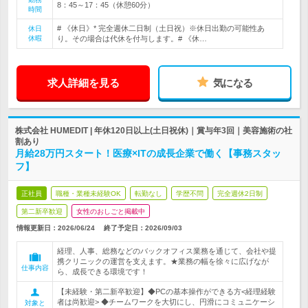
8：45～17：45（休憩60分）
時間
# 《休日》* 完全週休二日制（土日祝）※休日出勤の可能性あ
休日
休暇
り。その場合は代休を付与します。# 《休…
求人詳細を見る
気になる
株式会社 HUMEDIT | 年休120日以上(土日祝休)｜賞与年3回｜美容施術の社
割あり
月給28万円スタート！医療×ITの成長企業で働く【事務スタッ
フ】
正社員
職種・業種未経験OK
転勤なし
学歴不問
完全週休2日制
第二新卒歓迎
女性のおしごと掲載中
情報更新日：2026/06/24
終了予定日：
2026/09/03
経理、人事、総務などのバックオフィス業務を通じて、会社や提
携クリニックの運営を支えます。★業務の幅を徐々に広げなが
仕事内容
ら、成長できる環境です！
【未経験・第二新卒歓迎】◆PCの基本操作ができる方<経理経験
者は尚歓迎> ◆チームワークを大切にし、円滑にコミュニケーシ
対象と