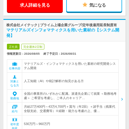
求人詳細を見る
気になる
株式会社メイテック | プライム上場企業グループ/定年後雇用延長制度有
マテリアルズインフォマティクスを用いた素材の【システム開
発】
正社員
完全週休2日制
情報更新日：2026/08/05
終了予定日：
2026/08/31
マテリアルズ・インフォマティクスを用いた素材の研究開発シス
テム開発
仕事内容
人工知能（AI）や統計解析の知見がある方
対象と
なる方
全国の事業所のいずれかに配属。派遣先企業にて就業 ＜勤務地考
慮＞ ご希望を考慮し、ご本人のキャリア…
勤務地
月給27万400円～43万4,700円＋賞与（年2回）＋諸手当（残業代
全額支給、交通費等）※経験・能力を考慮の上、優…
給与
530万円～960万円
初年度
年収