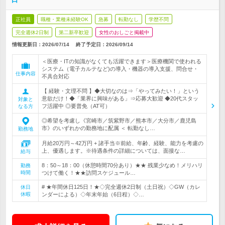
正社員
職種・業種未経験OK
急募
転勤なし
学歴不問
完全週休2日制
第二新卒歓迎
女性のおしごと掲載中
情報更新日：2026/07/14
終了予定日：
2026/09/14
＜医療・ITの知識がなくても活躍できます＞医療機関で使われる
システム（電子カルテなど)の導入・機器の導入支援、問合せ・
仕事内容
不具合対応
【 経験・文理不問 】◆大切なのは⇒「やってみたい！」という
意欲だけ！◆「業界に興味がある」⇒応募大歓迎 ◆20代スタッ
対象と
フ活躍中 ◎要普免（AT可）
なる方
◎希望を考慮し《宮崎市／筑紫野市／熊本市／大分市／鹿児島
市》のいずれかの勤務地に配属 ＜ 転勤なし…
勤務地
月給20万円～42万円 + 諸手当※前給、年齢、経験、能力を考慮の
上、優遇します。※待遇条件の詳細については、面接な…
給与
8：50～18：00（休憩時間70分あり）★★ 残業少なめ！メリハリ
勤務
時間
つけて働く！★★訪問スケジュール…
# ★年間休日125日！★◇完全週休2日制（土日祝）◇GW（カレ
休日
休暇
ンダーによる）◇年末年始（6日程）◇…