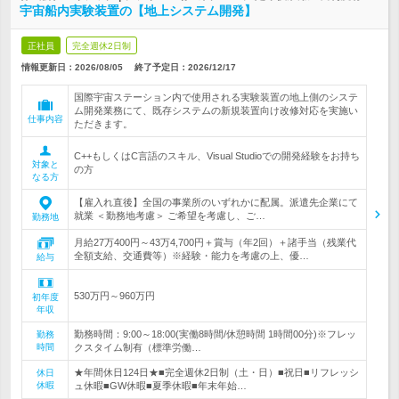
宇宙船内実験装置の【地上システム開発】
正社員
完全週休2日制
情報更新日：2026/08/05
終了予定日：
2026/12/17
国際宇宙ステーション内で使用される実験装置の地上側のシステ
ム開発業務にて、既存システムの新規装置向け改修対応を実施い
仕事内容
ただきます。
C++もしくはC言語のスキル、Visual Studioでの開発経験をお持ち
対象と
の方
なる方
【雇入れ直後】全国の事業所のいずれかに配属。派遣先企業にて
就業 ＜勤務地考慮＞ ご希望を考慮し、ご…
勤務地
月給27万400円～43万4,700円＋賞与（年2回）＋諸手当（残業代
全額支給、交通費等）※経験・能力を考慮の上、優…
給与
530万円～960万円
初年度
年収
勤務時間：9:00～18:00(実働8時間/休憩時間 1時間00分)※フレッ
勤務
時間
クスタイム制有（標準労働…
★年間休日124日★■完全週休2日制（土・日）■祝日■リフレッシ
休日
休暇
ュ休暇■GW休暇■夏季休暇■年末年始…