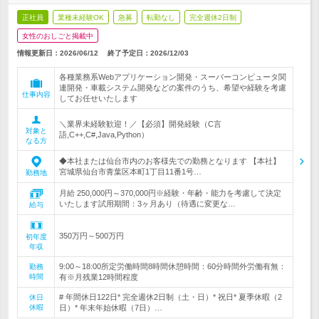
正社員
業種未経験OK
急募
転勤なし
完全週休2日制
女性のおしごと掲載中
情報更新日：2026/06/12
終了予定日：
2026/12/03
各種業務系Webアプリケーション開発・スーパーコンピュータ関
連開発・車載システム開発などの案件のうち、希望や経験を考慮
仕事内容
してお任せいたします
＼業界未経験歓迎！／【必須】開発経験（C言
対象と
語,C++,C#,Java,Python）
なる方
◆本社または仙台市内のお客様先での勤務となります 【本社】
宮城県仙台市青葉区本町1丁目11番1号…
勤務地
月給 250,000円～370,000円※経験・年齢・能力を考慮して決定
いたします試用期間：3ヶ月あり（待遇に変更な…
給与
350万円～500万円
初年度
年収
9:00～18:00所定労働時間8時間休憩時間：60分時間外労働有無：
勤務
時間
有※月残業12時間程度
# 年間休日122日* 完全週休2日制（土・日）* 祝日* 夏季休暇（2
休日
休暇
日）* 年末年始休暇（7日）…