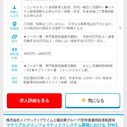
＜コンサルタント未経験者も歓迎：20代～幅広く活躍中＞◆シス
テム開発経験をお持ちの方／保険・共済、年金領域にて業務経験
対象と
をお持ちの方
なる方
◎当面、転勤はございません。 ◎主なる勤務地は以下のとおり。
その他当社の指定する場所での勤務となる…
勤務地
★リーダー層（専門業務型裁量労働制）・月給43万円以上＋裁量
労働手当10万円以上・月給には一律諸手当2.5万円／月を…
給与
440万円～1000万円
初年度
年収
★リーダー層 専門業務型裁量労働制 みなし労働時間9時間
勤務
時間
／1日★サブリーダー層 フレックスタイム勤…
完全週休2日制（土・日）祝日、年末年始（12/31～1/3）有給休
休日
休暇
暇夏季特別休暇マイライフ休暇（使途…
求人詳細を見る
気になる
株式会社メイテック | プライム上場企業グループ/定年後雇用延長制度有
マテリアルズインフォマティクスシステム開発における【PM】