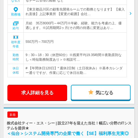
るチーム管理の経験 など
なる方
【東京都品川区の顧客先開発ルームでの勤務となります】 【雇入
れ直後】上記事業所 【変更の範囲】会社…
勤務地
月給 35万8000円～44万円※年齢、経験、能力を考慮の上、優
遇します。※試用期間2ヶ月(その間の待遇に変更はあり…
給与
550万円～700万円
初年度
年収
9：30～18：30（休憩60分）※残業平均19.35時間※夜勤原則な
勤務
時間
し＜時短勤務制度あり＞※相談可…
# 【年間休日120日】* 週休2日制（土日祝休み）※基本カレンダ
休日
休暇
ー通りですが、作業に応じて休日出勤…
求人詳細を見る
気になる
新着
株式会社ティー・エス・シー | 設立27年を迎えた当社！幅広い分野のITシス
テムを提供★
＜仙台＞システム開発専門の企業で働く【SE】福利厚生充実◎