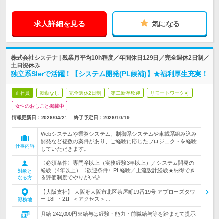
求人詳細を見る
気になる
株式会社システナ | 残業月平均10h程度／年間休日129日／完全週休2日制／
土日祝休み
独立系SIerで活躍！【システム開発(PL候補)】★福利厚生充実！
正社員
転勤なし
完全週休2日制
第二新卒歓迎
リモートワーク可
女性のおしごと掲載中
情報更新日：2026/04/21
終了予定日：
2026/10/19
Webシステムや業務システム、制御系システムや車載系組み込み
開発など複数の案件があり、ご経験に応じたプロジェクトを経験
仕事内容
していただきます。
〈必須条件〉専門卒以上（実務経験3年以上）／システム開発の
経験（4年以上）〈歓迎条件〉PL経験／上流設計経験★納得でき
対象と
る評価制度でやりがい◎
なる方
【大阪支社】 大阪府大阪市北区茶屋町19番19号 アプローズタワ
ー 18F・21F ＜アクセス＞…
勤務地
月給 242,000円※給与は経験・能力・前職給与等を踏まえて提示