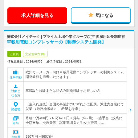
求人詳細を見る
気になる
株式会社メイテック | プライム上場企業グループ/定年後雇用延長制度有
車載用電動コンプレッサーの【制御システム開発】
正社員
完全週休2日制
情報更新日：2026/08/05
終了予定日：
2026/08/31
欧州カーメーカー向け車載用電動コンプレッサーの制御システム
開発業務を担当いただきます。
仕事内容
車載設計経験または組込み開発経験をお持ちの方
対象と
なる方
【雇入れ直後】全国の事業所のいずれかに配属。派遣先企業にて
就業 ＜勤務地考慮＞ ご希望を考慮し、ご…
勤務地
月給27万400円～43万4700円＋賞与（年2回）＋諸手当（残業代
全額支給、交通費等）試用期間 3ヶ月あり(待遇に…
給与
530万円～960万円
初年度