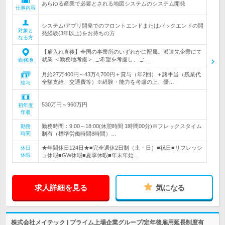
あらゆる産業で必要とされる地図システムのシステム開発
仕事内容
システム/アプリ開発でのフロントエンドまたはバックエンドの開
対象と
発経験(3年以上)をお持ちの方
なる方
【雇入れ直後】全国の事業所のいずれかに配属。派遣先企業にて
就業 ＜勤務地考慮＞ ご希望を考慮し、ご…
勤務地
月給27万400円～43万4,700円＋賞与（年2回）＋諸手当（残業代
全額支給、交通費等）※経験・能力を考慮の上、優…
給与
530万円～960万円
初年度
年収
勤務時間：9:00～18:00(休憩時間 1時間00分)※フレックスタイム
勤務
時間
制有（標準労働時間8時間）…
★年間休日124日★■完全週休2日制（土・日）■祝日■リフレッシ
休日
休暇
ュ休暇■GW休暇■夏季休暇■年末年始…
求人詳細を見る
気になる
株式会社メイテック | プライム上場企業グループ/定年後雇用延長制度有