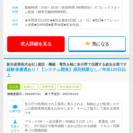
勤務時間：9:00～18:00（休憩時間 1時間00分）※フレックスタイ
勤務
時間
ム制有（標準労働時間8時間）…
★年間休日124日★■完全週休2日制（土・日）■祝日■リフレッシ
休日
休暇
ュ休暇■GW休暇■夏季休暇■年末年始…
求人詳細を見る
気になる
新光産業株式会社 | 建設・機械・電気を軸に多分野で活躍する総合企業です
経験者優遇あり！【システム開発】原則残業なし／年休120日以
上
正社員
転勤なし
学歴不問
完全週休2日制
情報更新日：2026/07/31
終了予定日：
2027/01/21
官公庁や民間向けの工場等に導入される、制御および監視システ
ムの開発業務全般をお任せします。チームで協力して進める環境
仕事内容
です。
ブランクOK！＜必須要件＞59歳以下の方（※）、普通免（AT
可）、DCS設計や製作経験＜あれば活かせる経験・スキル＞同業
対象と
界での業務経験
なる方