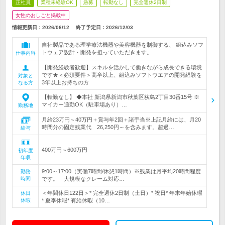
正社員
業種未経験OK
急募
転勤なし
完全週休2日制
女性のおしごと掲載中
情報更新日：2026/06/12
終了予定日：
2026/12/03
自社製品である理学療法機器や美容機器を制御する、 組込みソフ
トウェア設計・開発を担っていただきます。
仕事内容
【開発経験者歓迎】スキルを活かして働きながら成長できる環境
です★＜必須要件＞高卒以上、組込みソフトウエアの開発経験を
対象と
3年以上お持ちの方
なる方
【転勤なし】 ◆本社 新潟県新潟市秋葉区荻島2丁目30番15号 ※
マイカー通勤OK（駐車場あり）…
勤務地
月給23万円～40万円＋賞与年2回＋諸手当※上記月給には、月20
時間分の固定残業代 26,250円～を含みます。超過…
給与
400万円～600万円
初年度
年収
9:00～17:00（実働7時間/休憩1時間）※残業は月平均20時間程度
勤務
時間
です。 大規模なクレーム対応…
＜年間休日122日＞* 完全週休2日制（土日）* 祝日* 年末年始休暇
休日
休暇
* 夏季休暇* 有給休暇（10…