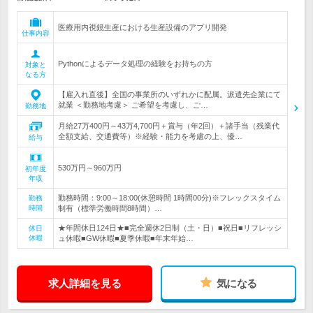
医療用内視鏡生産における生産設備のアプリ開発
仕事内容
Pythonによるデータ処理の経験をお持ちの方
対象と
なる方
【雇入れ直後】全国の事業所のいずれかに配属。派遣先企業にて
就業 ＜勤務地考慮＞ ご希望を考慮し、ご…
勤務地
月給27万400円～43万4,700円＋賞与（年2回）＋諸手当（残業代
全額支給、交通費等）※経験・能力を考慮の上、優…
給与
530万円～960万円
初年度
年収
勤務時間：9:00～18:00(休憩時間 1時間00分)※フレックスタイム
勤務
時間
制有（標準労働時間8時間）…
★年間休日124日★■完全週休2日制（土・日）■祝日■リフレッシ
休日
休暇
ュ休暇■GW休暇■夏季休暇■年末年始…
求人詳細を見る
気になる