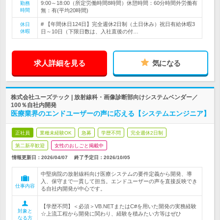
9:00～18:00（所定労働時間8時間）休憩時間：60分時間外労働有
勤務
時間
無：有(平均20時間)
# 【年間休日124日】完全週休2日制（土日休み）祝日有給休暇3
休日
休暇
日～10日（下限日数は、入社直後の付…
求人詳細を見る
気になる
株式会社ユーズテック | 放射線科・画像診断部向けシステムベンダー／
100％自社内開発
医療業界のエンドユーザーの声に応える【システムエンジニア】
正社員
業種未経験OK
急募
学歴不問
完全週休2日制
第二新卒歓迎
女性のおしごと掲載中
情報更新日：2026/04/07
終了予定日：
2026/10/05
中堅病院の放射線科向け医療システムの要件定義から開発、導
入、保守まで一貫して担当。エンドユーザーの声を直接反映でき
仕事内容
る自社内開発が中心です。
【学歴不問】＜必須＞VB.NETまたはC#を用いた開発の実務経験
対象と
☆上流工程から開発に関わり、経験を積みたい方等はぜひ
なる方