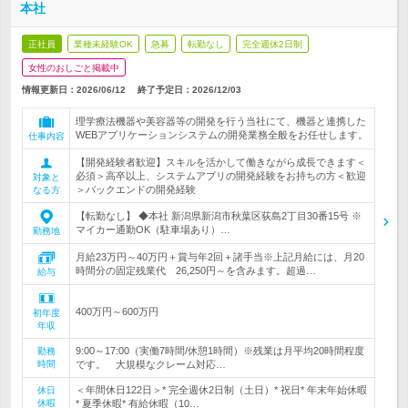
本社
正社員
業種未経験OK
急募
転勤なし
完全週休2日制
女性のおしごと掲載中
情報更新日：2026/06/12
終了予定日：
2026/12/03
理学療法機器や美容器等の開発を行う当社にて、機器と連携した
WEBアプリケーションシステムの開発業務全般をお任せします。
仕事内容
【開発経験者歓迎】スキルを活かして働きながら成長できます＜
必須＞高卒以上、システムアプリの開発経験をお持ちの方＜歓迎
対象と
＞バックエンドの開発経験
なる方
【転勤なし】 ◆本社 新潟県新潟市秋葉区荻島2丁目30番15号 ※
マイカー通勤OK（駐車場あり）…
勤務地
月給23万円～40万円＋賞与年2回＋諸手当※上記月給には、月20
時間分の固定残業代 26,250円～を含みます。超過…
給与
400万円～600万円
初年度
年収
9:00～17:00（実働7時間/休憩1時間）※残業は月平均20時間程度
勤務
時間
です。 大規模なクレーム対応…
＜年間休日122日＞* 完全週休2日制（土日）* 祝日* 年末年始休暇
休日
休暇
* 夏季休暇* 有給休暇（10…