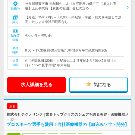
神奈川県藤沢市 ※配属先により在宅勤務の併用可 【雇入れ直
後】上記事業所 【変更の範囲】会社の定め…
勤務地
【月給】350,000円～550,000円※経験・年齢・能力を考慮して決
定いたします※試用期間なし
給与
450万円～700万円
初年度
年収
勤務
9:00 ～17:30休憩60分実働7.5時間※月平均残業時間20h
時間
# 【年間休日120日】※配属先により変動あり* 週休2日制（土
休日
休暇
日）* GW* 夏季休暇* 年末年始…
求人詳細を見る
気になる
新着
株式会社テクノリンク | 業界トップクラスのシェアを誇る美容・医療機器メ
ーカー
プロスポーツ選手も愛用！自社医療機器の【組込みソフト開発】