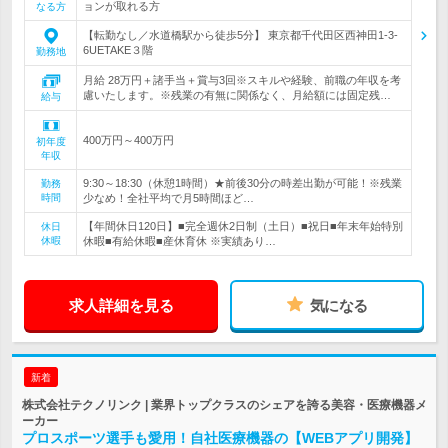
ョンが取れる方
なる方
【転勤なし／水道橋駅から徒歩5分】 東京都千代田区西神田1-3-
6UETAKE３階
勤務地
月給 28万円＋諸手当＋賞与3回※スキルや経験、前職の年収を考
慮いたします。※残業の有無に関係なく、月給額には固定残…
給与
400万円～400万円
初年度
年収
9:30～18:30（休憩1時間）★前後30分の時差出勤が可能！※残業
勤務
時間
少なめ！全社平均で月5時間ほど…
【年間休日120日】■完全週休2日制（土日）■祝日■年末年始特別
休日
休暇
休暇■有給休暇■産休育休 ※実績あり…
求人詳細を見る
気になる
新着
株式会社テクノリンク | 業界トップクラスのシェアを誇る美容・医療機器メ
ーカー
プロスポーツ選手も愛用！自社医療機器の【WEBアプリ開発】