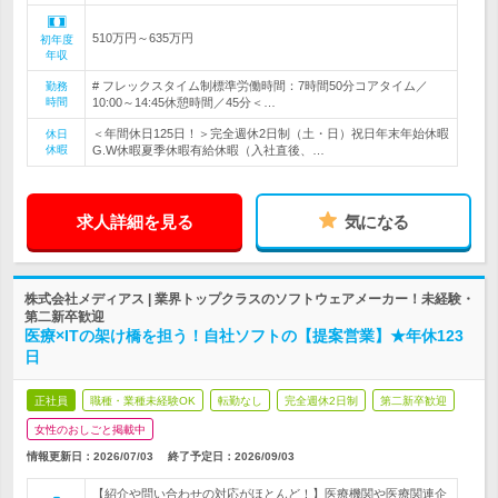
510万円～635万円
初年度
年収
# フレックスタイム制標準労働時間：7時間50分コアタイム／
勤務
時間
10:00～14:45休憩時間／45分＜…
＜年間休日125日！＞完全週休2日制（土・日）祝日年末年始休暇
休日
休暇
G.W休暇夏季休暇有給休暇（入社直後、…
求人詳細を見る
気になる
株式会社メディアス | 業界トップクラスのソフトウェアメーカー！未経験・
第二新卒歓迎
医療×ITの架け橋を担う！自社ソフトの【提案営業】★年休123
日
正社員
職種・業種未経験OK
転勤なし
完全週休2日制
第二新卒歓迎
女性のおしごと掲載中
情報更新日：2026/07/03
終了予定日：
2026/09/03
【紹介や問い合わせの対応がほとんど！】医療機関や医療関連企