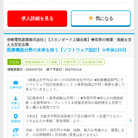
求人詳細を見る
気になる
寺崎電気産業株式会社 | 【スタンダード上場企業】◆世界の海運・造船を支
える安定企業
医療機器分野の未来を担う【ソフトウェア設計】☆年休125日
正社員
業種未経験OK
急募
学歴不問
完全週休2日制
情報更新日：2026/07/24
終了予定日：
2027/01/14
《残業は月平均12.4h！(※2025年全社平均)》■医療機器部門にて
ソフトウェア設計技術者として ☆業界知識は不問！業務を通して
仕事内容
覚えていきましょう。
【応募条件】＼業界経験は不問！／ ■学歴不問 ■何らかの開発経
験 ☆定着率98％！フレックス＆研修充実等の福利厚生も充実で
対象と
長く働ける環境です◎
なる方
【本社】 大阪市平野区加美東六丁目13番47号 ＜交通アクセス＞
ＪＲおおさか東線「新加美駅」より…
勤務地
月給：35万円～39万円※年齢、経験、能力を考慮の上、優遇しま
す。※試用期間3ヶ月(待遇に変更はありません)
給与