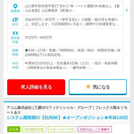
山口県宇部市西平原2丁目9‐17 車・バイク通勤OK 転勤なし 【雇
入れ直後】上記事業所 【変更の…
勤務地
月給24万円～35万円（一律手当含む）※経験・能力等を考慮の
上、決定します。※試用期間3ヶ月あり（期間中の待遇変更な…
給与
372万円～543万円
初年度
年収
◆8:00～17:00・実働／7時間40分・休憩／80分・時間外労働／有
勤務
時間
(20時間以下)※原則定時…
年間休日120日以上・完全週休2日制（土日）・祝日・有給休暇
休日
休暇
（1時間単位の有給休暇あり）・慶弔休暇・…
求人詳細を見る
気になる
アコム株式会社 | 三菱UFJフィナンシャル・グループ｜フレックス制＆リモ
ートあり
システム開発部の【社内SE】★オープンポジション★年休120日
正社員
完全週休2日制
リモートワーク可
女性のおしごと掲載中