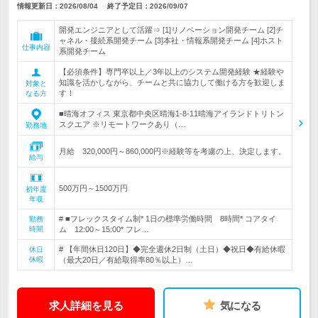
情報更新日：2026/08/04
終了予定日：
2026/09/07
開発エンジニアとして活躍⇒ [1]リノベーション開発チーム [2]チ
ャネル・接続系開発チーム [3]本社・情報系開発チーム [4]ホスト
仕事内容
系開発チーム
【必須条件】専門卒以上／3年以上のシステム開発経験 ★経験や
知識を活かしながら、チームと共に協力して働ける方を歓迎しま
対象と
す！
なる方
■晴海オフィス 東京都中央区晴海1-8-11晴海アイランドトリトン
スクエア ※リモートワークあり（…
勤務地
月給 320,000円～860,000円※経験等を考慮の上、決定します。
給与
500万円～1500万円
初年度
年収
# ■フレックスタイム制* 1日の標準労働時間 8時間* コアタイ
勤務
時間
ム 12:00～15:00* フレ…
# 【年間休日120日】◆完全週休2日制（土日）◆祝日◆有給休暇
休日
休暇
（最大20日／有給取得率80％以上）…
求人詳細を見る
気になる