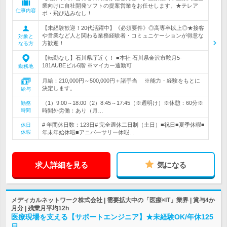
業向けに自社開発ソフトの提案営業をお任せします。★テレア
仕事内容
ポ・飛び込みなし！
【未経験歓迎！20代活躍中】《必須要件》◎高専卒以上◎★接客
や営業など人と関わる業務経験者・コミュニケーションが得意な
対象と
方歓迎！
なる方
【転勤なし】石川県庁近く！ ■本社 石川県金沢市鞍月5-
181AUBEビル6階 ※マイカー通勤可
勤務地
月給：210,000円～500,000円＋諸手当 ※能力・経験をもとに
決定します。
給与
（1）9:00～18:00（2）8:45～17:45（※週明け）※休憩：60分※
勤務
時間
時間外労働：あり（月…
# 年間休日数：123日# 完全週休二日制（土日）■祝日■夏季休暇■
休日
休暇
年末年始休暇■アニバーサリー休暇…
求人詳細を見る
気になる
メディカルネットワーク株式会社 | 需要拡大中の「医療×IT」業界 | 賞与4か
月分 | 残業月平均12h
医療現場を支える【サポートエンジニア】★未経験OK/年休125
日