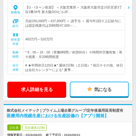
【U・Iターン歓迎】 ＜大阪営業所＞ 大阪府大阪市淀川区宮原3丁
目3番34号 新大阪DOIビル2F…
勤務地
月給250,000円～437,800円 ＋ 諸手当 ＋ 賞与年2回※上記給与に
は固定残業代は30時間/47,000～…
給与
400万円～520万円
初年度
年収
* 9：00～18：00（実働8時間／休憩60分）※時間外労働有無：有
勤務
時間
※残業：月20時間程度
# ★年間休日120日★* 週休2日制（土日祝）* 祝日※その他、休日
休日
休暇
は会社カレンダーによる* 夏季…
求人詳細を見る
気になる
株式会社メイテック | プライム上場企業グループ/定年後雇用延長制度有
医療用内視鏡生産における生産設備の【アプリ開発】
正社員
完全週休2日制
情報更新日：2026/08/05
終了予定日：
2026/08/31