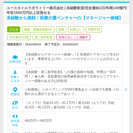
ユースタイルラボラトリー株式会社 | 未経験歓迎/完全週休2日/年商140憶円/
年収1000万円以上目指せる
未経験から挑戦！医療介護ベンチャーの【マネージャー候補】
正社員
職種・業種未経験OK
急募
転勤なし
学歴不問
完全週休2日制
第二新卒歓迎
女性のおしごと掲載中
情報更新日：2026/08/04
終了予定日：
2026/09/07
【未経験からマネージャー候補へ！】医療的ケアサービス等を行
います。事業所立上げや、メンバーのマネジメントもお任せしま
仕事内容
す。
【未経験・第二新卒歓迎】＼介護の資格や知識、学歴は一切不
問！／★人柄・意欲重視の採用★飲食店等で店長やエリアマネー
対象と
ジャー経験のある方は尚歓迎
なる方
☆転勤無し ☆オープニングSTAFF募集あり ☆全国で大募集 ☆日
勤のみも選択できるエリアあり ☆…
勤務地
《エリア1》月給33.3万～45.1万円＋賞与2回《エリア2》月給
32.4万～45.1万円＋賞与2回《エリア3》月給…
給与
400万円～540万円
初年度
年収