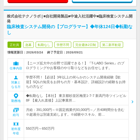
株式会社テクノラボ | ■自社開発製品■中途入社活躍中■臨床検査システム開
発
臨床検査システム開発の【プログラマー】◆年休124日◆転勤な
し
正社員
急募
転勤なし
学歴不問
完全週休2日制
第二新卒歓迎
情報更新日：2026/03/24
終了予定日：
2026/09/21
【ニーズ拡大中の分野で活躍できる！】『T-LABO Series』のプ
ログラミングやお客様のやり取りなどをお任せします。
仕事内容
学歴不問！【必須】3年以上の何らかのシステム開発経験【歓
迎】SQLの知見をお持ちの方・基本設計、詳細設計の経験をお持
対象と
ちの方など
なる方
◆転勤なし 【本社】 東京都杉並区梅里1-7-7 新高円寺ツインビル
8F 【雇入れ直後】上記事業所…
勤務地
月給：391,000円～※固定残業代93,000円～／月40時間分を含む
※超過分は別途支給します。※経験やスキル、前…
給与
550万円～650万円
初年度
年収