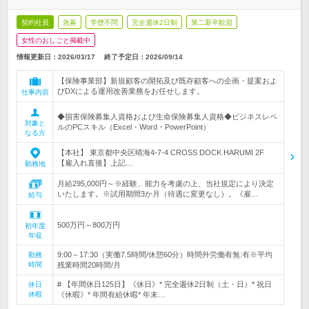
契約社員
急募
学歴不問
完全週休2日制
第二新卒歓迎
女性のおしごと掲載中
情報更新日：2026/03/17
終了予定日：
2026/09/14
【保険事業部】新規顧客の開拓及び既存顧客への企画・提案およ
びDXによる運用改善業務をお任せします。
仕事内容
◆損害保険募集人資格および生命保険募集人資格◆ビジネスレベ
対象と
ルのPCスキル（Excel・Word・PowerPoint）
なる方
【本社】 東京都中央区晴海4-7-4 CROSS DOCK HARUMI 2F
【雇入れ直後】上記…
勤務地
月給295,000円～※経験、能力を考慮の上、当社規定により決定
いたします。※試用期間3か月（待遇に変更なし）。《雇…
給与
500万円～800万円
初年度
年収
9:00～17:30（実働7.5時間/休憩60分）時間外労働有無:有※平均
勤務
時間
残業時間20時間/月
# 【年間休日125日】《休日》* 完全週休2日制（土・日）* 祝日
休日
休暇
《休暇》* 年間有給休暇* 年末…