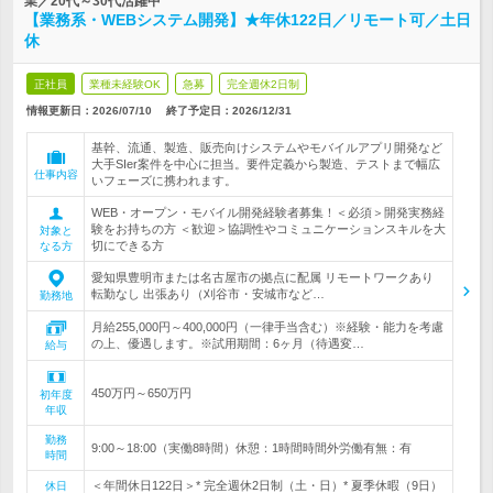
業／20代～30代活躍中
【業務系・WEBシステム開発】★年休122日／リモート可／土日
休
正社員
業種未経験OK
急募
完全週休2日制
情報更新日：2026/07/10
終了予定日：
2026/12/31
基幹、流通、製造、販売向けシステムやモバイルアプリ開発など
大手SIer案件を中心に担当。要件定義から製造、テストまで幅広
仕事内容
いフェーズに携われます。
WEB・オープン・モバイル開発経験者募集！＜必須＞開発実務経
験をお持ちの方 ＜歓迎＞協調性やコミュニケーションスキルを大
対象と
切にできる方
なる方
愛知県豊明市または名古屋市の拠点に配属 リモートワークあり
転勤なし 出張あり（刈谷市・安城市など…
勤務地
月給255,000円～400,000円（一律手当含む）※経験・能力を考慮
の上、優遇します。※試用期間：6ヶ月（待遇変…
給与
450万円～650万円
初年度
年収
勤務
9:00～18:00（実働8時間）休憩：1時間時間外労働有無：有
時間
＜年間休日122日＞* 完全週休2日制（土・日）* 夏季休暇（9日）
休日