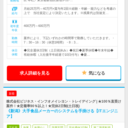
区 本社／東京都新宿区新宿5-11-…
勤務地
月給25万円～40万円+賞与年2回※経験・年齢・能力などを考慮の
上で 当社規定により決定いたします。※残業代は別途支…
給与
400万円～600万円
初年度
年収
案件により、下記いずれかの時間帯で勤務していただきます。・
勤務
時間
7：30～16：30（休憩1時間）・8：3…
◆完全週休2日制（土日祝休み）◆祝日◆夏季休暇◆年末年始◆
休日
休暇
有給休暇（入社後半年経過で10日付与）◆慶…
求人詳細を見る
気になる
新着
株式会社ビジネス・インフオメイシヨン・トレイデイング | ★100％直受け
案件！★定着率90％以上！★完休2日制(土日祝)
《新潟》大手食品メーカーのシステムを手掛ける【ITエンジニ
ア】
正社員
急募
転勤なし
学歴不問
完全週休2日制
第二新卒歓迎