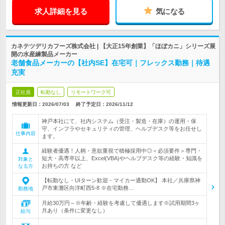
求人詳細を見る
気になる
カネテツデリカフーズ株式会社 | 【大正15年創業】「ほぼカニ」シリーズ展
開の水産練製品メーカー
老舗食品メーカーの【社内SE】在宅可｜フレックス勤務｜待遇
充実
正社員
転勤なし
リモートワーク可
情報更新日：2026/07/03
終了予定日：
2026/11/12
神戸本社にて、社内システム（受注・製造・在庫）の運用・保
守、インフラやセキュリティの管理、ヘルプデスク等をお任せし
仕事内容
ます。
経験者優遇！人柄・意欲重視で積極採用中◎＜必須要件＞専門・
短大・高専卒以上、Excel(VBA)やヘルプデスク等の経験・知識を
対象と
お持ちの方 など
なる方
【転勤なし・UIターン歓迎・マイカー通勤OK】 本社／兵庫県神
戸市東灘区向洋町西5-8 ※在宅勤務…
勤務地
月給30万円～※年齢・経験を考慮して優遇します※試用期間3ヶ
月あり（条件に変更なし）
給与