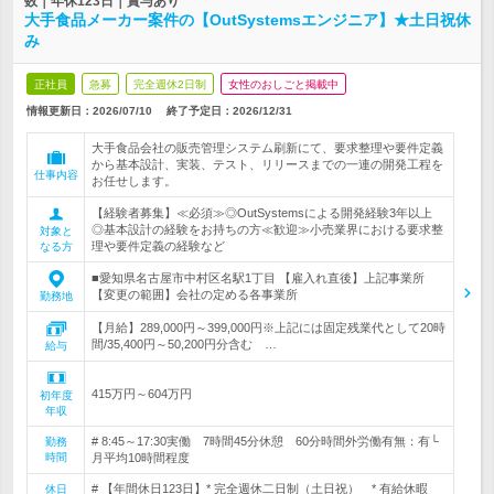
数｜年休123日｜賞与あり
大手食品メーカー案件の【OutSystemsエンジニア】★土日祝休
み
正社員
急募
完全週休2日制
女性のおしごと掲載中
情報更新日：2026/07/10
終了予定日：
2026/12/31
大手食品会社の販売管理システム刷新にて、要求整理や要件定義
から基本設計、実装、テスト、リリースまでの一連の開発工程を
仕事内容
お任せします。
【経験者募集】≪必須≫◎OutSystemsによる開発経験3年以上
◎基本設計の経験をお持ちの方≪歓迎≫小売業界における要求整
対象と
理や要件定義の経験など
なる方
■愛知県名古屋市中村区名駅1丁目 【雇入れ直後】上記事業所
【変更の範囲】会社の定める各事業所
勤務地
【月給】289,000円～399,000円※上記には固定残業代として20時
間/35,400円～50,200円分含む …
給与
415万円～604万円
初年度
年収
# 8:45～17:30実働 7時間45分休憩 60分時間外労働有無：有└
勤務
時間
月平均10時間程度
# 【年間休日123日】* 完全週休二日制（土日祝） * 有給休暇
休日