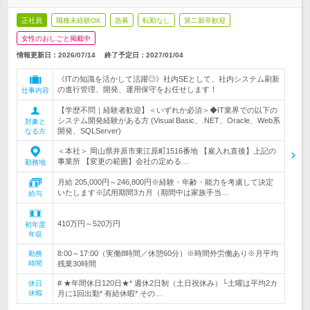
正社員
職種未経験OK
急募
転勤なし
第二新卒歓迎
女性のおしごと掲載中
情報更新日：2026/07/14
終了予定日：
2027/01/04
《ITの知識を活かして活躍◎》社内SEとして、社内システム刷新
の進行管理、開発、運用保守をお任せします！
仕事内容
【学歴不問｜経験者歓迎】＜いずれか必須＞◆IT業界での以下の
システム開発経験がある方 (Visual Basic、.NET、Oracle、Web系
対象と
開発、SQLServer)
なる方
＜本社＞ 岡山県井原市東江原町1516番地 【雇入れ直後】上記の
事業所 【変更の範囲】会社の定める…
勤務地
月給 205,000円～246,800円※経験・年齢・能力を考慮して決定
いたします※試用期間3カ月（期間中は家族手当…
給与
410万円～520万円
初年度
年収
8:00～17:00（実働8時間／休憩60分）※時間外労働あり※月平均
勤務
時間
残業30時間
# ★年間休日120日★* 週休2日制（土日祝休み）└土曜は平均2カ
休日
休暇
月に1回出勤* 有給休暇* その…