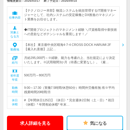
情報更新日：2026/03/17
終了予定日：
2026/09/14
【テクノロジー本部】物流システムを統括管理するIT開発マネー
ジャーとして、社内システムの安定稼働とDX推進のマネジメン
仕事内容
ト業務をお任せします。
◆IT開発プロジェクトのマネジメント経験 ＼IT資格取得や新技術
対象と
への意欲などポテンシャルを重視します！／
なる方
【本社】 東京都中央区晴海4-7-4 CROSS DOCK HARUMI 2F
【雇入れ直後】上記…
勤務地
月給295,000円～※経験、能力を考慮の上、当社規定により決定
いたします。※試用期間3か月（待遇に変更なし）。《雇…
給与
500万円～800万円
初年度
年収
9:00～17:30（実働7.5時間/休憩60分）時間外労働有無:有※平均
勤務
時間
残業時間20時間/月
# 【年間休日125日】《休日》* 完全週休2日制（土・日）* 祝日
休日
休暇
《休暇》* 年間有給休暇* 年末…
求人詳細を見る
気になる