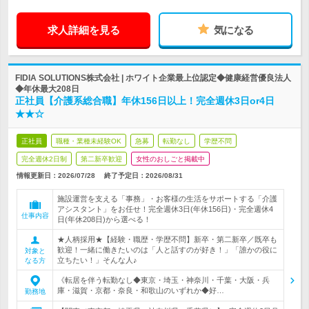
求人詳細を見る
気になる
FIDIA SOLUTIONS株式会社 | ホワイト企業最上位認定◆健康経営優良法人
◆年休最大208日
正社員【介護系総合職】年休156日以上！完全週休3日or4日
★★☆
正社員
職種・業種未経験OK
急募
転勤なし
学歴不問
完全週休2日制
第二新卒歓迎
女性のおしごと掲載中
情報更新日：2026/07/28
終了予定日：
2026/08/31
施設運営を支える「事務」・お客様の生活をサポートする「介護
アシスタント」をお任せ！完全週休3日(年休156日)・完全週休4
仕事内容
日(年休208日)から選べる！
★人柄採用★【経験・職歴・学歴不問】新卒・第二新卒／既卒も
歓迎！一緒に働きたいのは「人と話すのが好き！」「誰かの役に
対象と
立ちたい！」そんな人♪
なる方
《転居を伴う転勤なし◆東京・埼玉・神奈川・千葉・大阪・兵
庫・滋賀・京都・奈良・和歌山のいずれか◆好…
勤務地