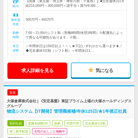
【関東（東京都・埼玉県・神奈川県・千葉県）】■完全週休2日月
給215,000円～300,000円＋諸手当＋賞与年3回…
給与
300万円～450万円
初年度
年収
7:00～21:00のシフト制（実働8時間/休憩1時間）※配属先によっ
勤務
時間
て異なる可能性があります。※勤…
＜年間休日は156日以上！＞＼★下記いずれかから選べます★／
休日
休暇
◆完全週休3日制（シフト制）＜年間休日1…
求人詳細を見る
気になる
新着
大塚倉庫株式会社 | 《安定基盤》東証プライム上場の大塚ホールディングス
グループ
物流システム【IT開発】管理職候補/年休125日/★1年後正社員
契約社員
業種未経験OK
急募
学歴不問
完全週休2日制
第二新卒歓迎
女性のおしごと掲載中