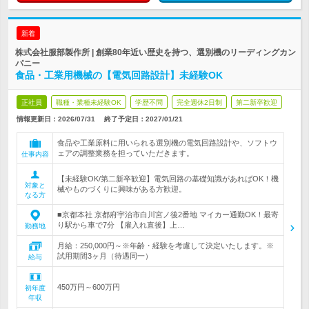
新着
株式会社服部製作所 | 創業80年近い歴史を持つ、選別機のリーディングカン
パニー
食品・工業用機械の【電気回路設計】未経験OK
正社員
職種・業種未経験OK
学歴不問
完全週休2日制
第二新卒歓迎
情報更新日：2026/07/31
終了予定日：
2027/01/21
食品や工業原料に用いられる選別機の電気回路設計や、ソフトウ
ェアの調整業務を担っていただきます。
仕事内容
【未経験OK/第二新卒歓迎】電気回路の基礎知識があればOK！機
対象と
械やものづくりに興味がある方歓迎。
なる方
■京都本社 京都府宇治市白川宮ノ後2番地 マイカー通勤OK！最寄
り駅から車で7分 【雇入れ直後】上…
勤務地
月給：250,000円～※年齢・経験を考慮して決定いたします。※
試用期間3ヶ月（待遇同一）
給与
450万円～600万円
初年度
年収