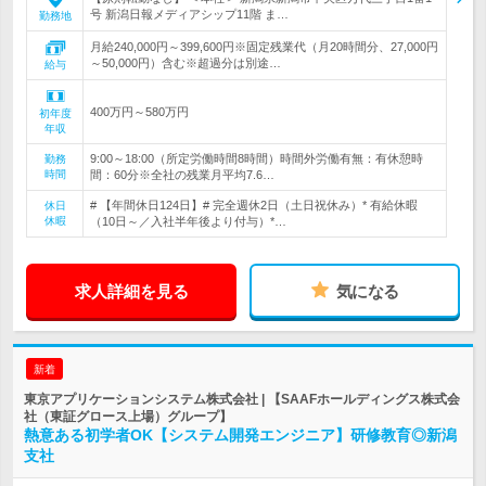
号 新潟日報メディアシップ11階 ま…
勤務地
月給240,000円～399,600円※固定残業代（月20時間分、27,000円
～50,000円）含む※超過分は別途…
給与
400万円～580万円
初年度
年収
9:00～18:00（所定労働時間8時間）時間外労働有無：有休憩時
勤務
時間
間：60分※全社の残業月平均7.6…
# 【年間休日124日】# 完全週休2日（土日祝休み）* 有給休暇
休日
休暇
（10日～／入社半年後より付与）*…
求人詳細を見る
気になる
新着
東京アプリケーションシステム株式会社 | 【SAAFホールディングス株式会
社（東証グロース上場）グループ】
熱意ある初学者OK【システム開発エンジニア】研修教育◎新潟
支社