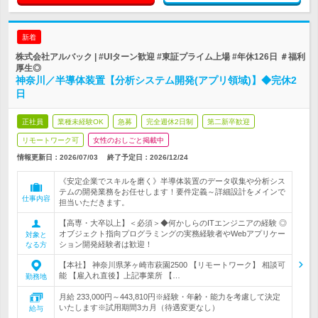
新着
株式会社アルバック | #UIターン歓迎 #東証プライム上場 #年休126日 ＃福利
厚生◎
神奈川／半導体装置【分析システム開発(アプリ領域)】◆完休2
日
正社員
業種未経験OK
急募
完全週休2日制
第二新卒歓迎
リモートワーク可
女性のおしごと掲載中
情報更新日：2026/07/03
終了予定日：
2026/12/24
《安定企業でスキルを磨く》半導体装置のデータ収集や分析シス
テムの開発業務をお任せします！要件定義～詳細設計をメインで
仕事内容
担当いただきます。
【高専・大卒以上】＜必須＞◆何かしらのITエンジニアの経験 ◎
オブジェクト指向プログラミングの実務経験者やWebアプリケー
対象と
ション開発経験者は歓迎！
なる方
【本社】 神奈川県茅ヶ崎市萩園2500 【リモートワーク】 相談可
能 【雇入れ直後】上記事業所 【…
勤務地
月給 233,000円～443,810円※経験・年齢・能力を考慮して決定
いたします※試用期間3カ月（待遇変更なし）
給与