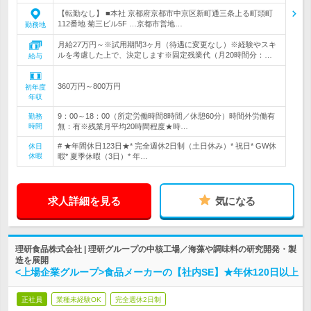
【転勤なし】 ■本社 京都府京都市中京区新町通三条上る町頭町
112番地 菊三ビル5F …京都市営地…
勤務地
月給27万円～※試用期間3ヶ月（待遇に変更なし）※経験やスキ
ルを考慮した上で、決定します※固定残業代（月20時間分：…
給与
360万円～800万円
初年度
年収
9：00～18：00（所定労働時間8時間／休憩60分）時間外労働有
勤務
時間
無：有※残業月平均20時間程度★時…
# ★年間休日123日★* 完全週休2日制（土日休み）* 祝日* GW休
休日
休暇
暇* 夏季休暇（3日）* 年…
求人詳細を見る
気になる
理研食品株式会社 | 理研グループの中核工場／海藻や調味料の研究開発・製
造を展開
<上場企業グループ>食品メーカーの【社内SE】★年休120日以上
正社員
業種未経験OK
完全週休2日制