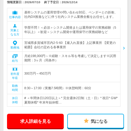
情報更新日：2026/07/10
終了予定日：
2026/12/14
基幹システムの運用管理や問い合わせ対応、ベンダーとの折衝、
社内DX推進などに伴う社内システム業務全般をお任せします。
仕事内容
学歴不問！＜必須＞システム開発または運用保守の実務経験（5
対象と
年以上）＜歓迎＞システム開発や運用保守の実務経験など
なる方
宮城県多賀城市宮内2-5-60 【雇入れ直後】上記事業所 【変更の
範囲】会社の定める各事業所
勤務地
月給198,000円～※経験・スキル等を考慮して決定します※試用
期間：3ヶ月（同条件）
給与
300万円～450万円
初年度
年収
勤務
8:30～17:00（実働7.5時間）※休憩時間：60分
時間
# ＜年間休日120日以上＞* 完全週休2日制（土・日）* 祝日* GW*
休日
休暇
夏期休暇* 年末年始休暇…
求人詳細を見る
気になる