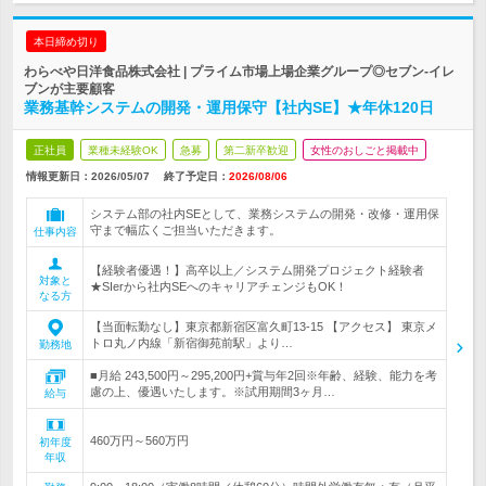
本日締め切り
わらべや日洋食品株式会社 | プライム市場上場企業グループ◎セブン-イレ
ブンが主要顧客
業務基幹システムの開発・運用保守【社内SE】★年休120日
正社員
業種未経験OK
急募
第二新卒歓迎
女性のおしごと掲載中
情報更新日：2026/05/07
終了予定日：
2026/08/06
システム部の社内SEとして、業務システムの開発・改修・運用保
守まで幅広くご担当いただきます。
仕事内容
【経験者優遇！】高卒以上／システム開発プロジェクト経験者
対象と
★SIerから社内SEへのキャリアチェンジもOK！
なる方
【当面転勤なし】東京都新宿区富久町13-15 【アクセス】 東京メ
トロ丸ノ内線「新宿御苑前駅」より…
勤務地
■月給 243,500円～295,200円+賞与年2回※年齢、経験、能力を考
慮の上、優遇いたします。※試用期間3ヶ月…
給与
460万円～560万円
初年度
年収