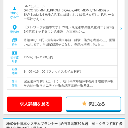
SAPモジュール
(FI,CO,SD,MM,LE,PP,QM,IBP,Ariba,APO,ME/MII,TM,MDG) or
対象と
SAP Basis(S/4 HANA,R/3)の経験もしくは資格を有し、PJリーダ
なる方
ー経験がある方
【テレワーク実施中です】 本社（東京都中央区八重洲二丁目2番
1号東京ミッドタウン八重洲 八重洲セン…
勤務地
月給340,100円＋賞与年2回※年齢・経験・能力を考慮の上、優遇
いたします。※固定残業手当なし。※試用期間：6ヵ月…
給与
1250万円～2000万円
初年度
年収
勤務
9：00～18：00（フレックスタイム制有）
時間
完全週休2日制（土・日）、祝日年末年始休暇有給休暇慶弔休暇
休日
休暇
その他休暇マタニティ休暇配偶者出産休暇産休…
求人詳細を見る
気になる
株式会社日本システムプランナー | 給与還元率70％超｜AI・クラウド案件多