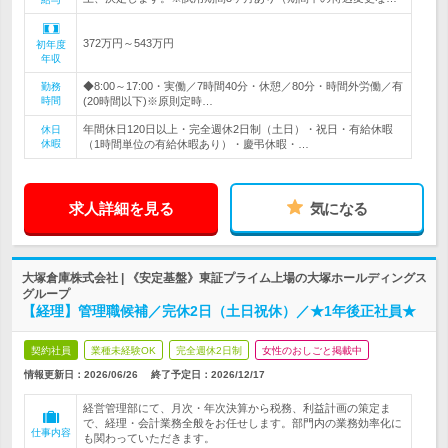
372万円～543万円
初年度
年収
◆8:00～17:00・実働／7時間40分・休憩／80分・時間外労働／有
勤務
時間
(20時間以下)※原則定時…
年間休日120日以上・完全週休2日制（土日）・祝日・有給休暇
休日
休暇
（1時間単位の有給休暇あり）・慶弔休暇・…
求人詳細を見る
気になる
大塚倉庫株式会社 | 《安定基盤》東証プライム上場の大塚ホールディングス
グループ
【経理】管理職候補／完休2日（土日祝休）／★1年後正社員★
契約社員
業種未経験OK
完全週休2日制
女性のおしごと掲載中
情報更新日：2026/06/26
終了予定日：
2026/12/17
経営管理部にて、月次・年次決算から税務、利益計画の策定ま
で、経理・会計業務全般をお任せします。部門内の業務効率化に
仕事内容
も関わっていただきます。