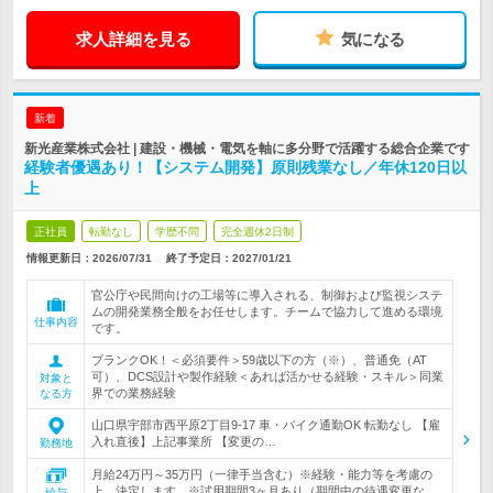
求人詳細を見る
気になる
新着
新光産業株式会社 | 建設・機械・電気を軸に多分野で活躍する総合企業です
経験者優遇あり！【システム開発】原則残業なし／年休120日以
上
正社員
転勤なし
学歴不問
完全週休2日制
情報更新日：2026/07/31
終了予定日：
2027/01/21
官公庁や民間向けの工場等に導入される、制御および監視システ
ムの開発業務全般をお任せします。チームで協力して進める環境
仕事内容
です。
ブランクOK！＜必須要件＞59歳以下の方（※）、普通免（AT
可）、DCS設計や製作経験＜あれば活かせる経験・スキル＞同業
対象と
界での業務経験
なる方
山口県宇部市西平原2丁目9‐17 車・バイク通勤OK 転勤なし 【雇
入れ直後】上記事業所 【変更の…
勤務地
月給24万円～35万円（一律手当含む）※経験・能力等を考慮の
上、決定します。※試用期間3ヶ月あり（期間中の待遇変更な…
給与