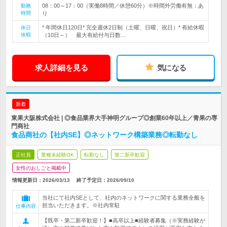
08：00～17：00（実働8時間／休憩60分）※時間外労働有無：あ
勤務
時間
り
* 年間休日120日* 完全週休2日制（土曜、日曜、祝日）* 有給休暇
休日
休暇
（10日～） 最大有給付与日数…
求人詳細を見る
気になる
新着
東果大阪株式会社 | ◎食品業界大手神明グループ◎創業60年以上／青果の専
門商社
食品商社の【社内SE】◎ネットワーク構築業務◎転勤なし
正社員
業種未経験OK
転勤なし
第二新卒歓迎
女性のおしごと掲載中
情報更新日：2026/03/13
終了予定日：
2026/09/10
当社にて社内SEとして、社内のネットワークに関する業務全般を
担当いただきます。※社内常駐
仕事内容
【既卒・第二新卒歓迎！】■高卒以上■経験者募集（※実務経験が