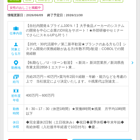
女性のおしごと掲載中
情報更新日：2026/06/09
終了予定日：
2026/11/30
【自社内開発＆プライム100％！】大手食品メーカーのシステム
の開発を中心に企業のDX化をサポート！★外部研修やセミナー
仕事内容
でさらにスキルUPも叶う！
【20代・30代活躍中／第二新卒歓迎★ブランクのある方も◎】シ
ステム開発の実務経験がある方(年数不問)/歓迎：COBOLでの開
対象と
発経験
なる方
【転勤なし／U・Iターン歓迎】 ＜新潟＞ 新潟営業所／新潟県燕
市東太田2858-1 エステート東…
勤務地
月給25万円～40万円+賞与年2回※経験・年齢・能力などを考慮の
上で 当社規定により決定いたします。※残業代は別途支…
給与
400万円～600万円
初年度
年収
8：30～17：30（休憩1時間）★実働8時間★残業 月平均10時間
勤務
時間
以下
◆完全週休2日制（土日祝休み）◆祝日◆夏季休暇◆年末年始◆
休日
休暇
有給休暇（入社後半年経過で10日付与）◆慶…