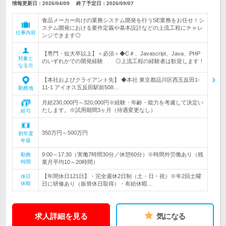
情報更新日：2026/04/09
終了予定日：
2026/09/07
食品メーカー向けの業務システム開発を行うSE業務をお任せ！シ
ステム開発における要件定義や基本設計などの上流工程にチャレ
仕事内容
ンジできます◎
【専門・短大卒以上】＜必須＞◆C＃、Javascript、Java、PHP
対象と
のいずれかでの開発経験 ◎上流工程の経験者は歓迎します！
なる方
【本社およびクライアント先】 ◆本社 東京都品川区西五反田1-
11-1 アイオス五反田駅前508…
勤務地
月給230,000円～320,000円※経験・年齢・能力を考慮して決定い
たします。※試用期間3ヶ月（待遇変更なし）
給与
350万円～500万円
初年度
年収
9:00～17:30（実働7時間30分／休憩60分）※時間外労働あり（残
勤務
時間
業月平均10～20時間）
【年間休日121日】・完全週休2日制（土・日・祝）※年2回土曜
休日
休暇
日に研修あり（振替休日取得）・有給休暇…
求人詳細を見る
気になる