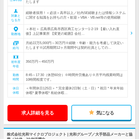
たします
経験者採用！＜必須＞高卒以上／社内SE経験または情報システム
対象と
に関する知識をお持ちの方＜歓迎＞VBA・VB.net等の使用経験
なる方
＜本社＞ 広島県広島市西区商工センタ一1-2-19 【雇い入れ直
後】上記事業所 【変更の範囲】会社…
勤務地
月給22万5,000円～30万円※経験・年齢・能力を考慮して決定い
たします※試用期間12ヶ月期間中は契約社員としての…
給与
350万円～450万円
初年度
年収
8:45～17:30（休憩60分）※時間外労働あり※月平均残業時間は
勤務
時間
10時間程度です。
＜年間休日125日＞ * 完全週休2日制（土・日）* 祝日 * 年末年始
休日
休暇
休暇* 夏季休暇* 有給休暇…
求人詳細を見る
気になる
株式会社光和マイクロプロジェクト | 光和グループ／大手部品メーカーと協