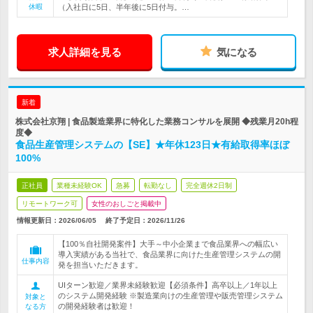
休暇
（入社日に5日、半年後に5日付与。…
求人詳細を見る
気になる
新着
株式会社京翔 | 食品製造業界に特化した業務コンサルを展開 ◆残業月20h程
度◆
食品生産管理システムの【SE】★年休123日★有給取得率ほぼ
100%
正社員
業種未経験OK
急募
転勤なし
完全週休2日制
リモートワーク可
女性のおしごと掲載中
情報更新日：2026/06/05
終了予定日：
2026/11/26
【100％自社開発案件】大手～中小企業まで食品業界への幅広い
導入実績がある当社で、食品業界に向けた生産管理システムの開
仕事内容
発を担当いただきます。
UIターン歓迎／業界未経験歓迎【必須条件】高卒以上／1年以上
のシステム開発経験 ※製造業向けの生産管理や販売管理システム
対象と
の開発経験者は歓迎！
なる方