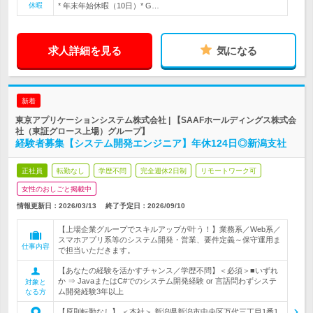
休暇
* 年末年始休暇（10日）* G…
求人詳細を見る
気になる
新着
東京アプリケーションシステム株式会社 | 【SAAFホールディングス株式会
社（東証グロース上場）グループ】
経験者募集【システム開発エンジニア】年休124日◎新潟支社
正社員
転勤なし
学歴不問
完全週休2日制
リモートワーク可
女性のおしごと掲載中
情報更新日：2026/03/13
終了予定日：
2026/09/10
【上場企業グループでスキルアップが叶う！】業務系／Web系／
スマホアプリ系等のシステム開発・営業、要件定義～保守運用ま
仕事内容
で担当いただきます。
【あなたの経験を活かすチャンス／学歴不問】＜必須＞■いずれ
か ⇒ JavaまたはC#でのシステム開発経験 or 言語問わずシステ
対象と
ム開発経験3年以上
なる方
【原則転勤なし】 ＜本社＞ 新潟県新潟市中央区万代三丁目1番1