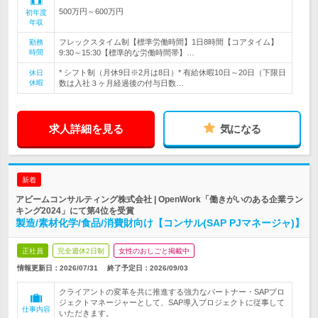
500万円～600万円
初年度
年収
フレックスタイム制【標準労働時間】1日8時間【コアタイム】
勤務
時間
9:30～15:30【標準的な労働時間帯】…
* シフト制（月休9日※2月は8日）* 有給休暇10日～20日（下限日
休日
休暇
数は入社３ヶ月経過後の付与日数…
求人詳細を見る
気になる
新着
アビームコンサルティング株式会社 | OpenWork「働きがいのある企業ラン
キング2024」にて第4位を受賞
製造/素材化学/食品/消費財向け【コンサル(SAP PJマネージャ)】
正社員
完全週休2日制
女性のおしごと掲載中
情報更新日：2026/07/31
終了予定日：
2026/09/03
クライアントの変革を共に推進する強力なパートナー・SAPプロ
ジェクトマネージャーとして、SAP導入プロジェクトに従事して
仕事内容
いただきます。