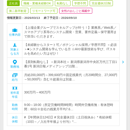
正社員
職種・業種未経験OK
転勤なし
学歴不問
完全週休2日制
第二新卒歓迎
リモートワーク可
女性のおしごと掲載中
情報更新日：2026/03/13
終了予定日：
2026/09/10
【上場企業グループでスキルアップが叶う！】業務系／Web系／
スマホアプリ系等のシステム開発・営業、要件定義～保守運用ま
仕事内容
で担当いただきます。
【未経験からスタート可／ポテンシャル採用／学歴不問】＜必須
＞■システム開発を学んでいる方 ☆AIや最新技術を学び、ITスキ
対象と
ルを高めたい方はぜひ！
なる方
【原則転勤なし】 ＜新潟本社＞ 新潟県新潟市中央区万代三丁目1
番1号 新潟日報メディアシップ11階…
勤務地
月給200,000円～399,600円※固定残業代（月20時間分、27,000円
～50,000円）含む※超過分は別途…
給与
300万円～400万円
初年度
年収
9:00～18:00（所定労働時間8時間）時間外労働有無：有休憩時
勤務
時間
間：60分※全社の残業月平均7.6…
# 【年間休日124日】# 完全週休2日（土日祝休み）* 有給休暇
休日
休暇
（10日～／入社半年後より付与）*…