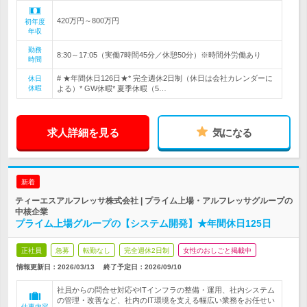
420万円～800万円
初年度
年収
勤務
8:30～17:05（実働7時間45分／休憩50分）※時間外労働あり
時間
# ★年間休日126日★* 完全週休2日制（休日は会社カレンダーに
休日
休暇
よる）* GW休暇* 夏季休暇（5…
求人詳細を見る
気になる
新着
ティーエスアルフレッサ株式会社 | プライム上場・アルフレッサグループの
中核企業
プライム上場グループの【システム開発】★年間休日125日
正社員
急募
転勤なし
完全週休2日制
女性のおしごと掲載中
情報更新日：2026/03/13
終了予定日：
2026/09/10
社員からの問合せ対応やITインフラの整備・運用、社内システム
の管理・改善など、社内のIT環境を支える幅広い業務をお任せい
仕事内容