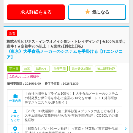
求人詳細を見る
気になる
新着
株式会社ビジネス・インフオメイシヨン・トレイデイング | ★100％直受け
案件！★定着率90％以上！★完休2日制(土日祝)
《東京》大手食品メーカーのシステムを手掛ける【ITエンジニ
ア】
正社員
急募
転勤なし
学歴不問
完全週休2日制
第二新卒歓迎
女性のおしごと掲載中
情報更新日：2026/06/09
終了予定日：
2026/11/30
【自社内開発＆プライム100％！】大手食品メーカーのシステム
の開発及び保守等を中心に企業のDX化をサポート！★外部研修
仕事内容
等でさらにスキルUPも叶う！
【20代・30代活躍中／第二新卒歓迎★ブランクのある方も◎】シ
ステム開発の実務経験がある方(年数不問)/歓迎：COBOLでの開
対象と
発経験
なる方
【転勤なし／U・Iターン歓迎】 ＜東京＞ 秋葉原／東京都千代田