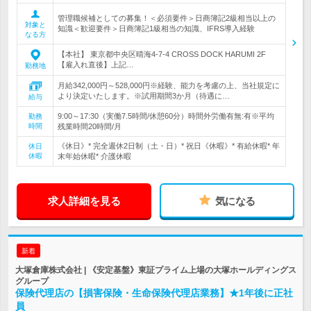
管理職候補としての募集！＜必須要件＞日商簿記2級相当以上の
対象と
知識＜歓迎要件＞日商簿記1級相当の知識、IFRS導入経験
なる方
【本社】 東京都中央区晴海4-7-4 CROSS DOCK HARUMI 2F
【雇入れ直後】上記…
勤務地
月給342,000円～528,000円※経験、能力を考慮の上、当社規定に
より決定いたします。※試用期間3か月（待遇に…
給与
9:00～17:30（実働7.5時間/休憩60分）時間外労働有無:有※平均
勤務
時間
残業時間20時間/月
《休日》* 完全週休2日制（土・日）* 祝日《休暇》* 有給休暇* 年
休日
休暇
末年始休暇* 介護休暇
求人詳細を見る
気になる
新着
大塚倉庫株式会社 | 《安定基盤》東証プライム上場の大塚ホールディングス
グループ
保険代理店の【損害保険・生命保険代理店業務】★1年後に正社
員