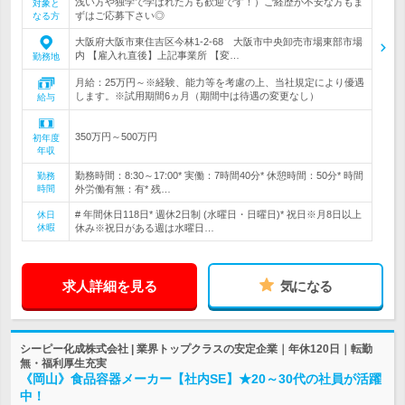
浅い方や独学で学ばれた方も歓迎です！）ご経歴が不安な方もま
対象と
ずはご応募下さい◎
なる方
大阪府大阪市東住吉区今林1-2-68 大阪市中央卸売市場東部市場
内 【雇入れ直後】上記事業所 【変…
勤務地
月給：25万円～※経験、能力等を考慮の上、当社規定により優遇
します。※試用期間6ヵ月（期間中は待遇の変更なし）
給与
350万円～500万円
初年度
年収
勤務時間：8:30～17:00* 実働：7時間40分* 休憩時間：50分* 時間
勤務
時間
外労働有無：有* 残…
# 年間休日118日* 週休2日制 (水曜日・日曜日)* 祝日※月8日以上
休日
休暇
休み※祝日がある週は水曜日…
求人詳細を見る
気になる
シーピー化成株式会社 | 業界トップクラスの安定企業｜年休120日｜転勤
無・福利厚生充実
《岡山》食品容器メーカー【社内SE】★20～30代の社員が活躍
中！