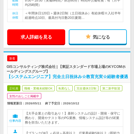
9:00～18:00（実働8時間／休憩60分）時間外労働有無：有（月平
勤務
時間
均25時間）
＜年間休日120日＞週休2日制（土日祝休み）有給休暇※入社半年
休日
休暇
経過時点10日、最高付与日数20日夏期…
求人詳細を見る
気になる
新着
GISコンサルティング株式会社 | 【東証スタンダード市場上場のKYCOMホ
ールディングスグループ】
【システムエンジニア】完全土日祝休み☆教育充実☆経験者優遇
正社員
職種・業種未経験OK
転勤なし
完全週休2日制
第二新卒歓迎
女性のおしごと掲載中
情報更新日：2026/05/11
終了予定日：
2026/10/12
【大手企業との取引あり！】基幹システムの設計・開発・保守に
携わり、開発やテスト等のPG業務、情報システム設計等のSE業
仕事内容
務を担当いただきます。
【ブランクOK】＜必須＞高卒以上、IT業界経験5年以上（即戦力