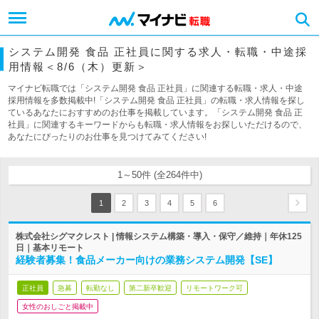
システム開発 食品 正社員に関する求人・転職・中途採
用情報＜8/6（木）更新＞
マイナビ転職では「システム開発 食品 正社員」に関連する転職・求人・中途
採用情報を多数掲載中!「システム開発 食品 正社員」の転職・求人情報を探し
ているあなたにおすすめのお仕事を掲載しています。「システム開発 食品 正
社員」に関連するキーワードからも転職・求人情報をお探しいただけるので、
あなたにぴったりのお仕事を見つけてみてください!
1～50件 (全264件中)
1
2
3
4
5
6
株式会社シグマクレスト | 情報システム構築・導入・保守／維持｜年休125
日｜基本リモート
経験者募集！食品メーカー向けの業務システム開発【SE】
正社員
急募
転勤なし
第二新卒歓迎
リモートワーク可
女性のおしごと掲載中