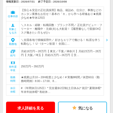
情報更新日：2026/07/31
終了予定日：
2026/10/08
【安心＆安定の正社員採用】検品、箱詰め、仕分け、事務などの
カンタン業務をお任せ！基本の「キ」から学べる研修あり★残業
仕事内容
少なめ★年休125日
＼スキル・経験・転職回数・ブランク不問／ 正社員デビュー・フ
リーター・離職中・主婦(夫)も大歓迎！【履歴書なしで面接OK】
対象と
スグ働きたい方もぜひ♪
なる方
＼全国各地で積極採用中／ 好きなエリアで働ける！ 転居を伴う
転勤なし！ U・Iターン歓迎！ 全国に…
勤務地
月給18万円～28万円【 東京／千葉／神奈川 】月給23万円～28万
円【 大阪／埼玉 】月給21万円～26万円【 茨…
給与
250万円～350万円
初年度
年収
★残業は月10～20H程度と少なめ！# 実働8時間／休憩60分《勤
勤務
時間
務時間例》8:00～17:00、8…
# 《年間休日125日》* 完全週休2日制(土日休み)* 祝日* 夏期休暇*
休日
休暇
年末年始休暇* 有給休…
求人詳細を見る
気になる