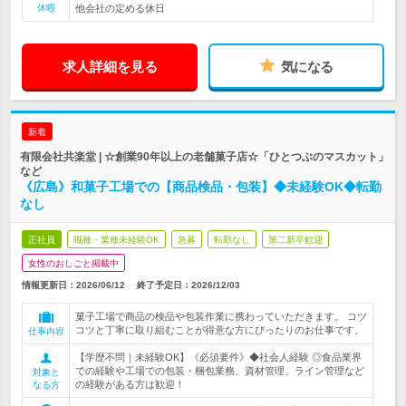
休暇
他会社の定める休日
求人詳細を見る
気になる
新着
有限会社共楽堂 | ☆創業90年以上の老舗菓子店☆「ひとつぶのマスカット」
など
《広島》和菓子工場での【商品検品・包装】◆未経験OK◆転勤
なし
正社員
職種・業種未経験OK
急募
転勤なし
第二新卒歓迎
女性のおしごと掲載中
情報更新日：2026/06/12
終了予定日：
2026/12/03
菓子工場で商品の検品や包装作業に携わっていただきます。 コツ
コツと丁寧に取り組むことが得意な方にぴったりのお仕事です。
仕事内容
【学歴不問｜未経験OK】《必須要件》◆社会人経験 ◎食品業界
での経験や工場での包装・梱包業務、資材管理、ライン管理など
対象と
の経験がある方は歓迎！
なる方