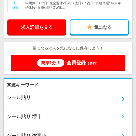
年間休日122日* 完全週休2日制（土日）* 祝日* 有給休暇* 年末年
休日
休暇
始休暇* 夏季休暇* GW休…
求人詳細を見る
気になる
気になる求人を気になるに保存しよう！
会員登録
簡単1分！
（無料）
関連キーワード
シール貼り
シール貼り 堺市
シール貼り 弥富市