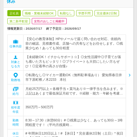
休み
正社員
職種・業種未経験OK
転勤なし
学歴不問
完全週休2日制
第二新卒歓迎
女性のおしごと掲載中
情報更新日：2026/07/17
終了予定日：
2026/09/17
【安心の教育体制】HPやメールで届く問い合わせ対応、依頼内
容の確認、見積書作成、店舗への共有などをお任せします。◎残
仕事内容
業少なめ！あっても30分程度
【未経験OK！イチからサポート☆】◎女性活躍中◎子育てが落
ち着いた方もピッタリ！◎プライベートも大切にしたい方もぜ
対象と
ひ！◎定着率の高さが自慢♪
なる方
◎転勤なし◎マイカー通勤OK（無料駐車場あり） 愛知県春日井
市下原町椎ノ木2233 本社
勤務地
月給25万円以上＋各種手当＋賞与あり※一律手当を含みます。※
上記はあくまで最低保証月給です。※経験・能力・年齢を考慮…
給与
350万円～500万円
初年度
年収
8:30～17:30（休憩60分）# ◎残業は少なく、あっても30分～1時
勤務
時間
間程度です！（平均月残業時…
# 年間休日120日以上！# 【休日】* 完全週休2日制（土日）* 祝日
休日