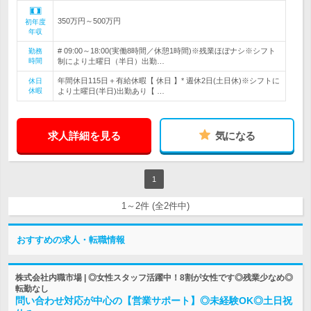
350万円～500万円
初年度
年収
# 09:00～18:00(実働8時間／休憩1時間)※残業ほぼナシ※シフト
勤務
時間
制により土曜日（半日）出勤…
年間休日115日＋有給休暇【 休日 】* 週休2日(土日休)※シフトに
休日
休暇
より土曜日(半日)出勤あり【 …
求人詳細を見る
気になる
1
1～2件 (全2件中)
おすすめの求人・転職情報
株式会社内職市場 | ◎女性スタッフ活躍中！8割が女性です◎残業少なめ◎
転勤なし
問い合わせ対応が中心の【営業サポート】◎未経験OK◎土日祝