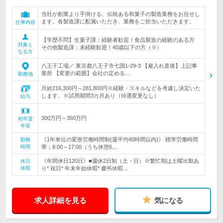
当社が創業より手掛ける、伝統ある和菓子の製造業務をお任せし
ます。各製造課に配属いただき、業務をご担当いただきます。
仕事内容
【学歴不問】生菓子課：経験者歓迎！食品製造の経験のある方
対象と
その他製造課：未経験歓迎！40歳以下の方（※）
なる方
八王子工場／ 東京都八王子市七国1-29-3 【雇入れ直後】上記事
業所 【変更の範囲】会社の定める…
勤務地
月給216,300円～281,800円※経験・スキルなどを考慮し決定いた
します。※試用期間3カ月あり（待遇変更なし）
給与
300万円～350万円
初年度
年収
《1年単位の変形労働時間制(週平均40時間以内)》 標準労働時間
勤務
時間
帯：8:00～17:00（うち休憩6…
《年間休日120日》■週休2日制（土・日）※繁忙期は土曜出勤あ
休日
休暇
り* 祝日* 年末年始休暇* 慶弔休暇…
求人詳細を見る
気になる