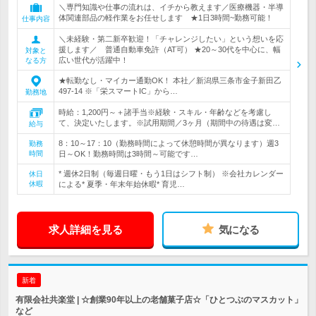
＼専門知識や仕事の流れは、イチから教えます／医療機器・半導
体関連部品の軽作業をお任せします ★1日3時間~勤務可能！
仕事内容
＼未経験・第二新卒歓迎！「チャレンジしたい」という想いを応
援します／ 普通自動車免許（AT可） ★20～30代を中心に、幅
対象と
広い世代が活躍中！
なる方
★転勤なし・マイカー通勤OK！ 本社／新潟県三条市金子新田乙
497-14 ※「栄スマートIC」から…
勤務地
時給：1,200円～＋諸手当※経験・スキル・年齢などを考慮し
て、決定いたします。※試用期間／3ヶ月（期間中の待遇は変…
給与
8：10～17：10（勤務時間によって休憩時間が異なります）週3
勤務
時間
日～OK！勤務時間は3時間～可能です…
* 週休2日制（毎週日曜・もう1日はシフト制） ※会社カレンダー
休日
休暇
による* 夏季・年末年始休暇* 育児…
求人詳細を見る
気になる
新着
有限会社共楽堂 | ☆創業90年以上の老舗菓子店☆「ひとつぶのマスカット」
など