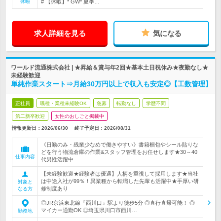
休暇
# 【休暇】* GW* 夏季…
求人詳細を見る
気になる
ワールド流通株式会社 | ★昇給＆賞与年2回★基本土日祝休み★夜勤なし★
未経験歓迎
単純作業スタート⇒月給30万円以上で収入も安定◎【工数管理】
正社員
職種・業種未経験OK
急募
転勤なし
学歴不問
第二新卒歓迎
女性のおしごと掲載中
情報更新日：2026/06/30
終了予定日：
2026/08/31
《日勤のみ・残業少なめで働きやすい》書籍梱包やシール貼りな
どを行う物流倉庫の作業&スタッフ管理をお任せします★30～40
仕事内容
代男性活躍中
【未経験歓迎★経験者は優遇】人柄を重視して採用します★当社
は中途入社が99％！異業種から転職した先輩も活躍中★手厚い研
対象と
修制度あり
なる方
◎JR京浜東北線『西川口』駅より徒歩5分 ◎直行直帰可能！ ◎
マイカー通勤OK ◎埼玉県川口市西川…
勤務地