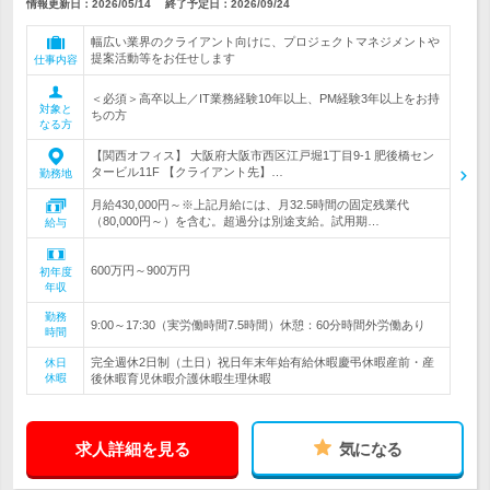
情報更新日：2026/05/14
終了予定日：
2026/09/24
幅広い業界のクライアント向けに、プロジェクトマネジメントや
提案活動等をお任せします
仕事内容
＜必須＞高卒以上／IT業務経験10年以上、PM経験3年以上をお持
対象と
ちの方
なる方
【関西オフィス】 大阪府大阪市西区江戸堀1丁目9-1 肥後橋セン
タービル11F 【クライアント先】…
勤務地
月給430,000円～※上記月給には、月32.5時間の固定残業代
（80,000円～）を含む。超過分は別途支給。試用期…
給与
600万円～900万円
初年度
年収
勤務
9:00～17:30（実労働時間7.5時間）休憩：60分時間外労働あり
時間
完全週休2日制（土日）祝日年末年始有給休暇慶弔休暇産前・産
休日
休暇
後休暇育児休暇介護休暇生理休暇
求人詳細を見る
気になる