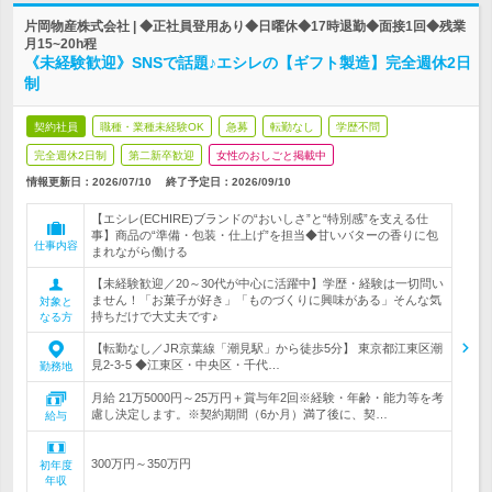
片岡物産株式会社 | ◆正社員登用あり◆日曜休◆17時退勤◆面接1回◆残業
月15~20h程
《未経験歓迎》SNSで話題♪エシレの【ギフト製造】完全週休2日
制
契約社員
職種・業種未経験OK
急募
転勤なし
学歴不問
完全週休2日制
第二新卒歓迎
女性のおしごと掲載中
情報更新日：2026/07/10
終了予定日：
2026/09/10
【エシレ(ECHIRE)ブランドの“おいしさ”と“特別感”を支える仕
事】商品の“準備・包装・仕上げ”を担当◆甘いバターの香りに包
仕事内容
まれながら働ける
【未経験歓迎／20～30代が中心に活躍中】学歴・経験は一切問い
ません！「お菓子が好き」「ものづくりに興味がある」そんな気
対象と
持ちだけで大丈夫です♪
なる方
【転勤なし／JR京葉線「潮見駅」から徒歩5分】 東京都江東区潮
見2-3-5 ◆江東区・中央区・千代…
勤務地
月給 21万5000円～25万円＋賞与年2回※経験・年齢・能力等を考
慮し決定します。※契約期間（6か月）満了後に、契…
給与
300万円～350万円
初年度
年収