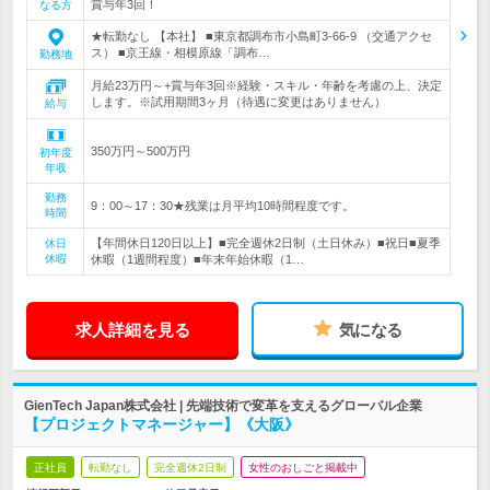
賞与年3回！
なる方
★転勤なし 【本社】 ■東京都調布市小島町3-66-9 （交通アクセ
ス） ■京王線・相模原線「調布…
勤務地
月給23万円～+賞与年3回※経験・スキル・年齢を考慮の上、決定
します。※試用期間3ヶ月（待遇に変更はありません）
給与
350万円～500万円
初年度
年収
勤務
9：00～17：30★残業は月平均10時間程度です。
時間
【年間休日120日以上】■完全週休2日制（土日休み）■祝日■夏季
休日
休暇
休暇（1週間程度）■年末年始休暇（1…
求人詳細を見る
気になる
GienTech Japan株式会社 | 先端技術で変革を支えるグローバル企業
【プロジェクトマネージャー】《大阪》
正社員
転勤なし
完全週休2日制
女性のおしごと掲載中