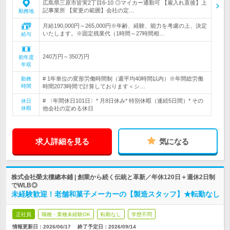
広島県三原市皆実2丁目6-10 ◎マイカー通勤可 【雇入れ直後】上
記事業所 【変更の範囲】会社の定…
勤務地
月給190,000円～265,000円※年齢、経験、能力を考慮の上、決定
いたします。※固定残業代（1時間～27時間相…
給与
240万円～350万円
初年度
年収
# 1年単位の変形労働時間制（週平均40時間以内）※年間総労働
勤務
時間
時間2073時間で計算しております＜シ…
# 〈年間休日101日〉* 月8日休み* 特別休暇（連続5日間）* その
休日
休暇
他会社の定める休日
求人詳細を見る
気になる
株式会社榮太樓總本鋪 | 創業から続く伝統と革新／年休120日＋週休2日制
でWLB◎
未経験歓迎！老舗和菓子メーカーの【製造スタッフ】★転勤なし
正社員
職種・業種未経験OK
転勤なし
学歴不問
情報更新日：2026/06/17
終了予定日：
2026/09/14