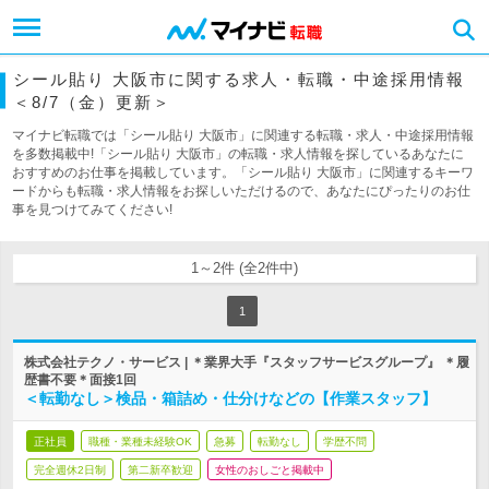
シール貼り 大阪市に関する求人・転職・中途採用情報
＜8/7（金）更新＞
マイナビ転職では「シール貼り 大阪市」に関連する転職・求人・中途採用情報
を多数掲載中!「シール貼り 大阪市」の転職・求人情報を探しているあなたに
おすすめのお仕事を掲載しています。「シール貼り 大阪市」に関連するキーワ
ードからも転職・求人情報をお探しいただけるので、あなたにぴったりのお仕
事を見つけてみてください!
1～2件 (全2件中)
1
株式会社テクノ・サービス | ＊業界大手『スタッフサービスグループ』 ＊履
歴書不要＊面接1回
＜転勤なし＞検品・箱詰め・仕分けなどの【作業スタッフ】
正社員
職種・業種未経験OK
急募
転勤なし
学歴不問
完全週休2日制
第二新卒歓迎
女性のおしごと掲載中