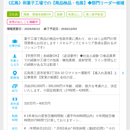
《広島》和菓子工場での【商品検品・包装】◆部門リーダー候補
正社員
職種・業種未経験OK
急募
転勤なし
第二新卒歓迎
女性のおしごと掲載中
情報更新日：2026/06/12
終了予定日：
2026/12/03
菓子工場で商品の検品や包装作業に携わり、ゆくゆくは部門の管
理業務もお任せします！スキルアップとキャリア形成を図れるポ
仕事内容
ジションです♪
【学歴不問｜未経験OK】《必須要件》◆社会人経験 ◎食品業界
での経験や工場での包装・梱包業務、資材管理、ライン管理など
対象と
の経験がある方は歓迎！
なる方
広島県三原市皆実2丁目6-10 ◎マイカー通勤可 【雇入れ直後】上
記事業所 【変更の範囲】会社の定…
勤務地
月給250,000円～300,000円※年齢、経験、能力を考慮の上、決定
いたします。※固定残業代（27時間～42時間…
給与
320万円～400万円
初年度
年収
# 1年単位の変形労働時間制（週平均40時間以内）※年間総労働
勤務
時間
時間2073時間で計算しております＜シ…
# 〈年間休日101日〉* 月8日休み* 特別休暇（連続5日間）* その
休日