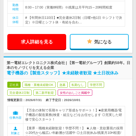
勤務
8:00～17:00（実働8時間）※残業は月平均15～20時間程度
時間
# 【年間休日110日】■完全週休2日制（日曜+他1日 ※シフトで決
休日
休暇
定）※日曜とシフト休・有給を合わ…
求人詳細を見る
気になる
第一電材エレクトロニクス株式会社 | 【第一電材グループ】創業約58年。日
本のモノづくりを支える企業
電子機器の【製造スタッフ】★未経験者歓迎 ★土日祝休み
正社員
職種・業種未経験OK
急募
転勤なし
学歴不問
完全週休2日制
第二新卒歓迎
女性のおしごと掲載中
情報更新日：2026/07/31
終了予定日：
2026/10/01
【万全の体制で長期キャリア形成をサポート！】■産業用機器/電
子機器の製造業務(検査・組立など)をお任せします ◎充実した研
仕事内容
修で安心スタート！
【業界・職種未経験歓迎！学歴不問！】 ★人物・意欲重視の採用
☆20代から幅広い年齢層が活躍中 ◎土日祝休み/残業月10H程度/
対象と