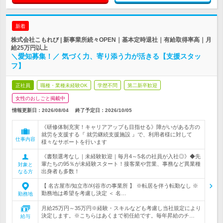
新着
株式会社こもれび | 新事業所続々OPEN｜基本定時退社｜有給取得率高｜月
給25万円以上
＼愛知募集！／ 気づく力、寄り添う力が活きる【支援スタッ
フ】
正社員
職種・業種未経験OK
学歴不問
第二新卒歓迎
女性のおしごと掲載中
情報更新日：2026/08/04
終了予定日：
2026/10/05
《研修体制充実！キャリアアップも目指せる》障がいがある方の
就労を支援する『 就労継続支援施設 』で、利用者様に対して
仕事内容
様々なサポートを行います
《書類選考なし｜未経験歓迎｜毎月4～5名の社員が入社◎》◆先
輩たちの95％が未経験スタート！接客業や営業、事務など異業種
対象と
出身者も多数！
なる方
【 名古屋市/知立市/刈谷市の事業所 】 ※転居を伴う転勤なし ※
勤務地は希望を考慮し決定 ＜ 名…
勤務地
月給25万円～35万円※経験・スキルなども考慮し当社規定により
決定します。※こちらはあくまで初任給です。毎年昇給のチ…
給与