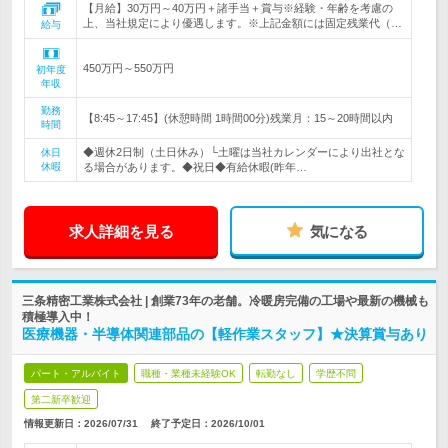
【月給】30万円～40万円＋諸手当＋賞与※経験・年齢を考慮の
上、当社規定により優遇します。※上記金額には固定残業代（…
給与
450万円～550万円
初年度
年収
勤務
【8:45～17:45】(休憩時間 1時間00分)残業月：15～20時間以内
時間
◆週休2日制（土日休み）└土曜は当社カレンダーにより出社とな
休日
休暇
る場合があります。◆祝日◆有給休暇(昨年…
求人詳細を見る
気になる
三条精密工業株式会社 | 創業73年の老舗。冷暖房完備の工場や最新の機械も
積極導入中！
医療機器・半導体関連部品の【軽作業スタッフ】★決算賞与あり
パート・アルバイト
職種・業種未経験OK
転勤なし
学歴不問
第二新卒歓迎
情報更新日：2026/07/31
終了予定日：
2026/10/01