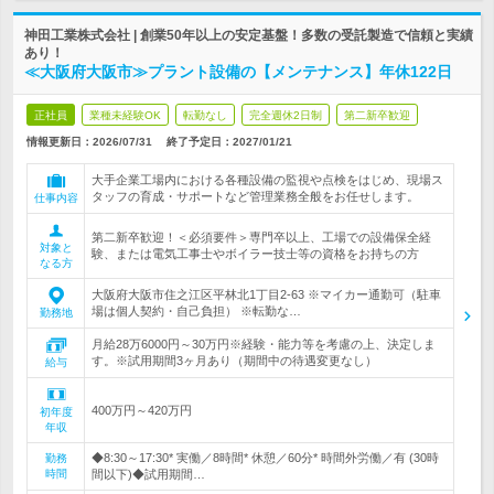
神田工業株式会社 | 創業50年以上の安定基盤！多数の受託製造で信頼と実績
あり！
≪大阪府大阪市≫プラント設備の【メンテナンス】年休122日
正社員
業種未経験OK
転勤なし
完全週休2日制
第二新卒歓迎
情報更新日：2026/07/31
終了予定日：
2027/01/21
大手企業工場内における各種設備の監視や点検をはじめ、現場ス
タッフの育成・サポートなど管理業務全般をお任せします。
仕事内容
第二新卒歓迎！＜必須要件＞専門卒以上、工場での設備保全経
対象と
験、または電気工事士やボイラー技士等の資格をお持ちの方
なる方
大阪府大阪市住之江区平林北1丁目2-63 ※マイカー通勤可（駐車
場は個人契約・自己負担） ※転勤な…
勤務地
月給28万6000円～30万円※経験・能力等を考慮の上、決定しま
す。※試用期間3ヶ月あり（期間中の待遇変更なし）
給与
400万円～420万円
初年度
年収
◆8:30～17:30* 実働／8時間* 休憩／60分* 時間外労働／有 (30時
勤務
時間
間以下)◆試用期間…