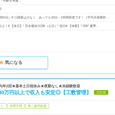
・年齢を考慮…
円
0（休憩60分）# ◎残業は少なく、あっても30分～1時間程度です！（平均月残業時…
以上！# 【休日】* 完全週休2日制（土日）* 祝日# 【休暇】* GW* 夏季…
気になる
賞与年2回★基本土日祝休み★夜勤なし★未経験歓迎
30万円以上で収入も安定◎【工数管理】
正社員
なし
学歴不問
第二新卒歓迎