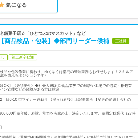
気になる
上の老舗菓子店☆「ひとつぶのマスカット」など
【商品検品・包装】◆部門リーダー候補
正社員
なし
第二新卒歓迎
検品や包装作業に携わり、ゆくゆくは部門の管理業務もお任せします！スキルア
成を図れるポジションです♪
験OK】《必須要件》◆社会人経験 ◎食品業界での経験や工場での包装・梱包業
イン管理などの経験がある方は歓迎！
2丁目6-10 ◎マイカー通勤可 【雇入れ直後】上記事業所 【変更の範囲】会社の
円～300,000円※年齢、経験、能力を考慮の上、決定いたします。※固定残業代（27時
円
形労働時間制（週平均40時間以内）※年間総労働時間2073時間で計算しております＜