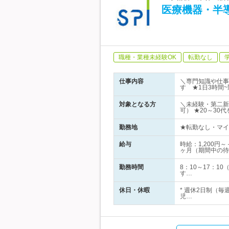
医療機器・半
職種・業種未経験OK
転勤なし
仕事内容
＼専門知識や仕事
す ★1日3時間
対象となる方
＼未経験・第二新
可） ★20～3
勤務地
★転勤なし・マイカ
給与
時給：1,200
ヶ月（期間中の待
勤務時間
8：10～17：
す…
休日・休暇
* 週休2日制（毎
児…