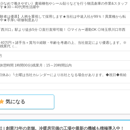
少なめで働きやすい》書籍梱包やシール貼りなどを行う物流倉庫の作業&スタッフ
す★30～40代男性活躍中
験者は優遇】人柄を重視して採用します★当社は中途入社が99％！異業種から転
中★手厚い研修制度あり
『西川口』駅より徒歩5分 ◎直行直帰可能！ ◎マイカー通勤OK ◎埼玉県川口市西
～40万円＋諸手当＋賞与※経験・年齢を考慮の上、当社規定により優遇します。※
残業代（…
円
5】(休憩時間 1時間00分)残業月：15～20時間以内
日休み）└土曜は当社カレンダーにより出社となる場合があります。◆祝日◆有給
気になる
 | 創業73年の老舗。冷暖房完備の工場や最新の機械も積極導入中！