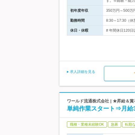
す。※経験・能力
初年度年収
350万円～500万
勤務時間
8:30～17:3
休日・休暇
# 年間休日120日
求人詳細を見る
ワールド流通株式会社 | ★昇給＆
単純作業スタート⇒月給
職種・業種未経験OK
急募
転勤