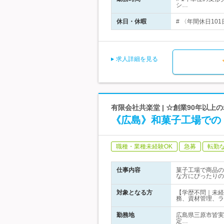
シ…
休日・休暇
# 〈年間休日10
求人詳細を見る
有限会社共楽堂 | ☆創業90年以
《広島》和菓子工場での
職種・業種未経験OK
急募
転勤
仕事内容
菓子工場で商品の
な方にぴったりの
対象となる方
【学歴不問｜未経
務、資材管理、ラ
勤務地
広島県三原市皆実
定…