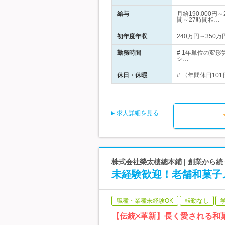
給与
月給190,000
間～27時間相…
初年度年収
240万円～350万
勤務時間
# 1年単位の変
シ…
休日・休暇
# 〈年間休日10
求人詳細を見る
株式会社榮太樓總本鋪 | 創業から続
未経験歓迎！老舗和菓子
職種・業種未経験OK
転勤なし
【伝統×革新】長く愛される和