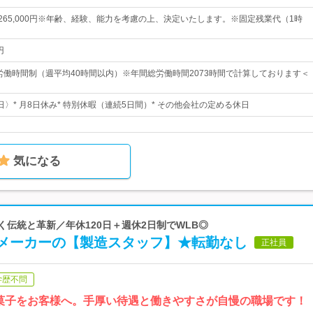
円～265,000円※年齢、経験、能力を考慮の上、決定いたします。※固定残業代（1時
円
形労働時間制（週平均40時間以内）※年間総労働時間2073時間で計算しております＜
1日〉* 月8日休み* 特別休暇（連続5日間）* その他会社の定める休日
気になる
く伝統と革新／年休120日＋週休2日制でWLB◎
メーカーの【製造スタッフ】★転勤なし
正社員
学歴不問
菓子をお客様へ。手厚い待遇と働きやすさが自慢の職場です！