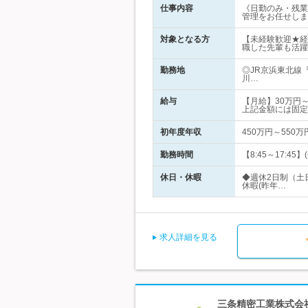
仕事内容
《日勤のみ・残業
管理をお任せしま
対象となる方
【未経験歓迎★経
職した先輩も活躍
勤務地
◎JR京浜東北線
川…
給与
【月給】30万円
上記金額には固定
初年度年収
450万円～550万
勤務時間
【8:45～17:4
休日・休暇
◆週休2日制（土
休暇(昨年…
求人詳細を見る
三条精密工業株式会社