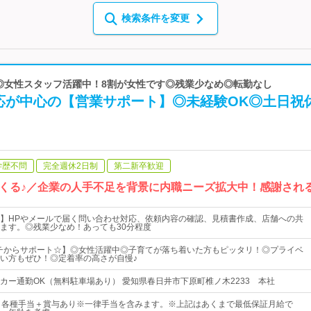
検索条件を変更
 ◎女性スタッフ活躍中！8割が女性です◎残業少なめ◎転勤なし
応が中心の【営業サポート】◎未経験OK◎土日祝
学歴不問
完全週休2日制
第二新卒歓迎
くる♪／企業の人手不足を背景に内職ニーズ拡大中！感謝され
】HPやメールで届く問い合わせ対応、依頼内容の確認、見積書作成、店舗への共
ます。◎残業少なめ！あっても30分程度
チからサポート☆】◎女性活躍中◎子育てが落ち着いた方もピッタリ！◎プライベ
い方もぜひ！◎定着率の高さが自慢♪
カー通勤OK（無料駐車場あり） 愛知県春日井市下原町椎ノ木2233 本社
＋各種手当＋賞与あり※一律手当を含みます。※上記はあくまで最低保証月給で