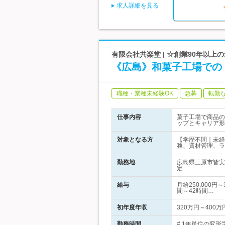
求人詳細を見る
有限会社共楽堂 | ☆創業90年以
《広島》和菓子工場での
職種・業種未経験OK
急募
転勤
仕事内容
菓子工場で商品の
ップとキャリア形
対象となる方
【学歴不問｜未経
務、資材管理、ラ
勤務地
広島県三原市皆実
定…
給与
月給250,000
間～42時間…
初年度年収
320万円～400万
勤務時間
# 1年単位の変