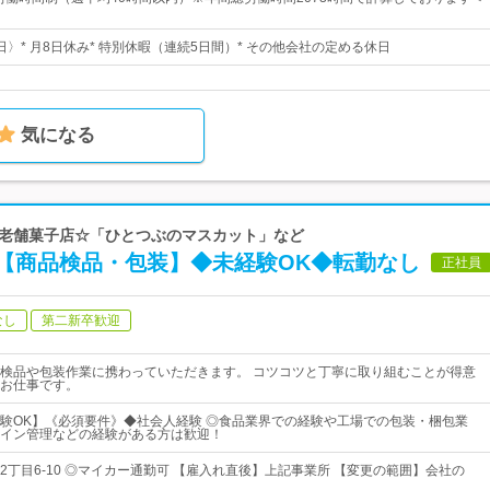
1日〉* 月8日休み* 特別休暇（連続5日間）* その他会社の定める休日
気になる
上の老舗菓子店☆「ひとつぶのマスカット」など
【商品検品・包装】◆未経験OK◆転勤なし
正社員
なし
第二新卒歓迎
検品や包装作業に携わっていただきます。 コツコツと丁寧に取り組むことが得意
お仕事です。
験OK】《必須要件》◆社会人経験 ◎食品業界での経験や工場での包装・梱包業
イン管理などの経験がある方は歓迎！
2丁目6-10 ◎マイカー通勤可 【雇入れ直後】上記事業所 【変更の範囲】会社の