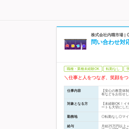
株式会社内職市場 |
問い合わせ対
職種・業種未経験OK
転勤なし
＼仕事と人をつなぎ、笑顔をつ
仕事内容
【安心の教育体制
有などをお任せし
対象となる方
【未経験OK！イ
ートも大切にした
勤務地
◎転勤なし◎マイ
給与
月給25万円以上