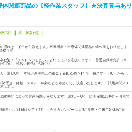
導体関連部品の【軽作業スタッフ】★決算賞与あり
学歴不問
第二新卒歓迎
の流れは、イチから教えます／医療機器・半導体関連部品の軽作業をお任せしま
~勤務可能！
卒歓迎！「チャレンジしたい」という想いを応援します／ 普通自動車免許（AT
0代を中心に、幅広い世代が活躍中！
ー通勤OK！ 本社／新潟県三条市金子新田乙497-14 ※「栄スマートIC」から…
円～＋諸手当※経験・スキル・年齢などを考慮して、決定いたします。※試用期間／3
遇は変…
10（勤務時間によって休憩時間が異なります）週3日～OK！勤務時間は3時間～可能で
週日曜・もう1日はシフト制） ※会社カレンダーによる* 夏季・年末年始休暇* 育