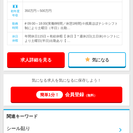
350万円～500万円
初年度
年収
# 09:00～18:00(実働8時間／休憩1時間)※残業ほぼナシ※シフト
勤務
時間
制により土曜日（半日）出勤…
年間休日115日＋有給休暇【 休日 】* 週休2日(土日休)※シフトに
休日
休暇
より土曜日(半日)出勤あり【 …
求人詳細を見る
気になる
気になる求人を気になるに保存しよう！
会員登録
簡単1分！
（無料）
関連キーワード
シール貼り