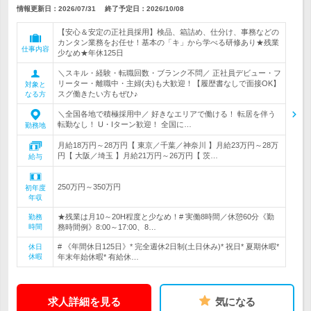
情報更新日：2026/07/31
終了予定日：
2026/10/08
【安心＆安定の正社員採用】検品、箱詰め、仕分け、事務などの
カンタン業務をお任せ！基本の「キ」から学べる研修あり★残業
仕事内容
少なめ★年休125日
＼スキル・経験・転職回数・ブランク不問／ 正社員デビュー・フ
リーター・離職中・主婦(夫)も大歓迎！【履歴書なしで面接OK】
対象と
スグ働きたい方もぜひ♪
なる方
＼全国各地で積極採用中／ 好きなエリアで働ける！ 転居を伴う
転勤なし！ U・Iターン歓迎！ 全国に…
勤務地
月給18万円～28万円【 東京／千葉／神奈川 】月給23万円～28万
円【 大阪／埼玉 】月給21万円～26万円【 茨…
給与
250万円～350万円
初年度
年収
★残業は月10～20H程度と少なめ！# 実働8時間／休憩60分《勤
勤務
時間
務時間例》8:00～17:00、8…
# 《年間休日125日》* 完全週休2日制(土日休み)* 祝日* 夏期休暇*
休日
休暇
年末年始休暇* 有給休…
求人詳細を見る
気になる