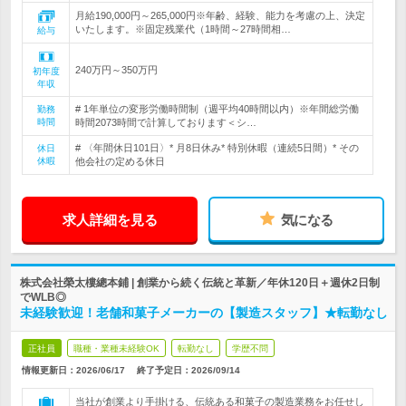
月給190,000円～265,000円※年齢、経験、能力を考慮の上、決定
いたします。※固定残業代（1時間～27時間相…
給与
240万円～350万円
初年度
年収
# 1年単位の変形労働時間制（週平均40時間以内）※年間総労働
勤務
時間
時間2073時間で計算しております＜シ…
# 〈年間休日101日〉* 月8日休み* 特別休暇（連続5日間）* その
休日
休暇
他会社の定める休日
求人詳細を見る
気になる
株式会社榮太樓總本鋪 | 創業から続く伝統と革新／年休120日＋週休2日制
でWLB◎
未経験歓迎！老舗和菓子メーカーの【製造スタッフ】★転勤なし
正社員
職種・業種未経験OK
転勤なし
学歴不問
情報更新日：2026/06/17
終了予定日：
2026/09/14
当社が創業より手掛ける、伝統ある和菓子の製造業務をお任せし