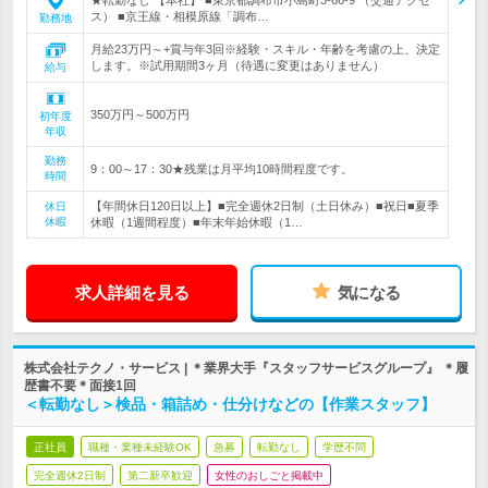
★転勤なし 【本社】 ■東京都調布市小島町3-66-9 （交通アクセ
ス） ■京王線・相模原線「調布…
勤務地
月給23万円～+賞与年3回※経験・スキル・年齢を考慮の上、決定
します。※試用期間3ヶ月（待遇に変更はありません）
給与
350万円～500万円
初年度
年収
勤務
9：00～17：30★残業は月平均10時間程度です。
時間
【年間休日120日以上】■完全週休2日制（土日休み）■祝日■夏季
休日
休暇
休暇（1週間程度）■年末年始休暇（1…
求人詳細を見る
気になる
株式会社テクノ・サービス | ＊業界大手『スタッフサービスグループ』 ＊履
歴書不要＊面接1回
＜転勤なし＞検品・箱詰め・仕分けなどの【作業スタッフ】
正社員
職種・業種未経験OK
急募
転勤なし
学歴不問
完全週休2日制
第二新卒歓迎
女性のおしごと掲載中