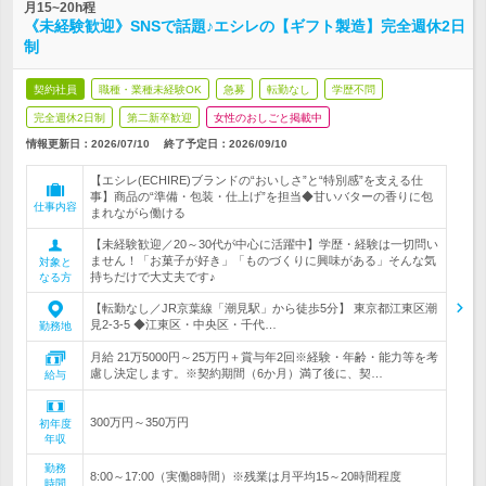
月15~20h程
《未経験歓迎》SNSで話題♪エシレの【ギフト製造】完全週休2日
制
契約社員
職種・業種未経験OK
急募
転勤なし
学歴不問
完全週休2日制
第二新卒歓迎
女性のおしごと掲載中
情報更新日：2026/07/10
終了予定日：
2026/09/10
【エシレ(ECHIRE)ブランドの“おいしさ”と“特別感”を支える仕
事】商品の“準備・包装・仕上げ”を担当◆甘いバターの香りに包
仕事内容
まれながら働ける
【未経験歓迎／20～30代が中心に活躍中】学歴・経験は一切問い
ません！「お菓子が好き」「ものづくりに興味がある」そんな気
対象と
持ちだけで大丈夫です♪
なる方
【転勤なし／JR京葉線「潮見駅」から徒歩5分】 東京都江東区潮
見2-3-5 ◆江東区・中央区・千代…
勤務地
月給 21万5000円～25万円＋賞与年2回※経験・年齢・能力等を考
慮し決定します。※契約期間（6か月）満了後に、契…
給与
300万円～350万円
初年度
年収
勤務
8:00～17:00（実働8時間）※残業は月平均15～20時間程度
時間