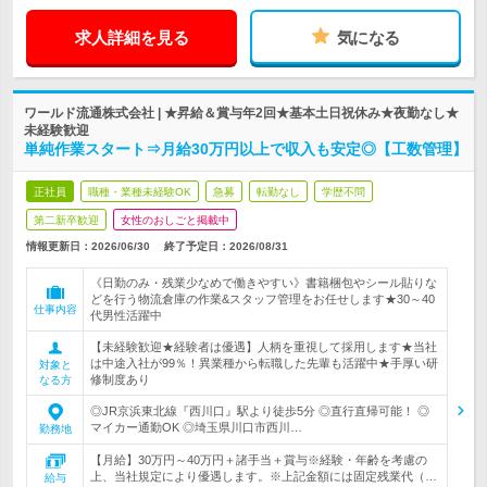
求人詳細を見る
気になる
ワールド流通株式会社 | ★昇給＆賞与年2回★基本土日祝休み★夜勤なし★
未経験歓迎
単純作業スタート⇒月給30万円以上で収入も安定◎【工数管理】
正社員
職種・業種未経験OK
急募
転勤なし
学歴不問
第二新卒歓迎
女性のおしごと掲載中
情報更新日：2026/06/30
終了予定日：
2026/08/31
《日勤のみ・残業少なめで働きやすい》書籍梱包やシール貼りな
どを行う物流倉庫の作業&スタッフ管理をお任せします★30～40
仕事内容
代男性活躍中
【未経験歓迎★経験者は優遇】人柄を重視して採用します★当社
は中途入社が99％！異業種から転職した先輩も活躍中★手厚い研
対象と
修制度あり
なる方
◎JR京浜東北線『西川口』駅より徒歩5分 ◎直行直帰可能！ ◎
マイカー通勤OK ◎埼玉県川口市西川…
勤務地
【月給】30万円～40万円＋諸手当＋賞与※経験・年齢を考慮の
上、当社規定により優遇します。※上記金額には固定残業代（…
給与