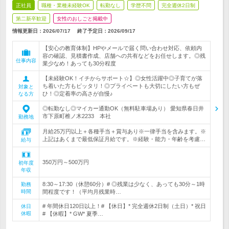
正社員
職種・業種未経験OK
転勤なし
学歴不問
完全週休2日制
第二新卒歓迎
女性のおしごと掲載中
情報更新日：2026/07/17
終了予定日：
2026/09/17
【安心の教育体制】HPやメールで届く問い合わせ対応、依頼内
容の確認、見積書作成、店舗への共有などをお任せします。◎残
仕事内容
業少なめ！あっても30分程度
【未経験OK！イチからサポート☆】◎女性活躍中◎子育てが落
ち着いた方もピッタリ！◎プライベートも大切にしたい方もぜ
対象と
ひ！◎定着率の高さが自慢♪
なる方
◎転勤なし◎マイカー通勤OK（無料駐車場あり） 愛知県春日井
市下原町椎ノ木2233 本社
勤務地
月給25万円以上＋各種手当＋賞与あり※一律手当を含みます。※
上記はあくまで最低保証月給です。※経験・能力・年齢を考慮…
給与
350万円～500万円
初年度
年収
8:30～17:30（休憩60分）# ◎残業は少なく、あっても30分～1時
勤務
時間
間程度です！（平均月残業時…
# 年間休日120日以上！# 【休日】* 完全週休2日制（土日）* 祝日
休日
休暇
# 【休暇】* GW* 夏季…