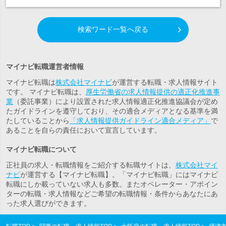
検索ワード一覧へ戻る
マイナビ転職運営者情報
マイナビ転職は
株式会社マイナビ
が運営する転職・求人情報サイト
です。 マイナビ転職は、
厚生労働省の求人情報提供の適正化推進事
業
（委託事業）により設置された求人情報適正化推進協議会が定め
たガイドラインを遵守しており、その適合メディアとなる基準を満
たしていることから
「求人情報提供ガイドライン適合メディア」
で
あることを自らの責任において宣言しています。
マイナビ転職について
正社員の求人・転職情報をご紹介する転職サイトは、
株式会社マイ
ナビ
が運営する【マイナビ転職】。「マイナビ転職」にはマイナビ
転職にしか載っていない求人も多数。また
オペレーター・アポイン
ター
の転職・求人情報などご希望の転職情報・条件からあなたにあ
った求人選びができます。