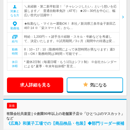
＼未経験・第二新卒歓迎！「チャレンジしたい」という想いを応
援します／ 普通自動車免許（AT可） ★20～30代を中心に、幅
対象と
広い世代が活躍中！
なる方
★転勤なし・マイカー通勤OK！ 本社／新潟県三条市金子新田乙
497-14 ※「栄スマートIC」から…
勤務地
時給：1,200円～＋諸手当※経験・スキル・年齢などを考慮し
て、決定いたします。※試用期間／3ヶ月（期間中の待遇は変…
給与
8：10～17：10（勤務時間によって休憩時間が異なります）週3
勤務
時間
日～OK！勤務時間は3時間～可能です…
* 週休2日制（毎週日曜・もう1日はシフト制） ※会社カレンダー
休日
休暇
による* 夏季・年末年始休暇* 育児…
求人詳細を見る
気になる
新着
有限会社共楽堂 | ☆創業90年以上の老舗菓子店☆「ひとつぶのマスカット」
など
《広島》和菓子工場での【商品検品・包装】◆部門リーダー候補