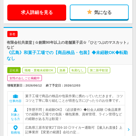
求人詳細を見る
気になる
新着
有限会社共楽堂 | ☆創業90年以上の老舗菓子店☆「ひとつぶのマスカット」
など
《広島》和菓子工場での【商品検品・包装】◆未経験OK◆転勤
なし
正社員
職種・業種未経験OK
急募
転勤なし
第二新卒歓迎
女性のおしごと掲載中
情報更新日：2026/06/12
終了予定日：
2026/12/03
菓子工場で商品の検品や包装作業に携わっていただきます。 コツ
コツと丁寧に取り組むことが得意な方にぴったりのお仕事です。
仕事内容
【学歴不問｜未経験OK】《必須要件》◆社会人経験 ◎食品業界
での経験や工場での包装・梱包業務、資材管理、ライン管理など
対象と
の経験がある方は歓迎！
なる方
広島県三原市皆実2丁目6-10 ◎マイカー通勤可 【雇入れ直後】上
記事業所 【変更の範囲】会社の定…
勤務地