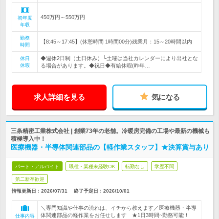
450万円～550万円
初年度
年収
勤務
【8:45～17:45】(休憩時間 1時間00分)残業月：15～20時間以内
時間
◆週休2日制（土日休み）└土曜は当社カレンダーにより出社とな
休日
休暇
る場合があります。◆祝日◆有給休暇(昨年…
求人詳細を見る
気になる
三条精密工業株式会社 | 創業73年の老舗。冷暖房完備の工場や最新の機械も
積極導入中！
医療機器・半導体関連部品の【軽作業スタッフ】★決算賞与あり
パート・アルバイト
職種・業種未経験OK
転勤なし
学歴不問
第二新卒歓迎
情報更新日：2026/07/31
終了予定日：
2026/10/01
＼専門知識や仕事の流れは、イチから教えます／医療機器・半導
体関連部品の軽作業をお任せします ★1日3時間~勤務可能！
仕事内容