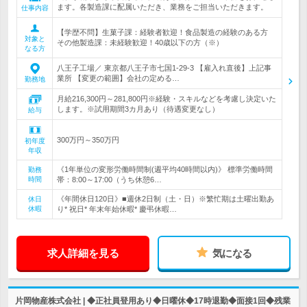
ます。各製造課に配属いただき、業務をご担当いただきます。
仕事内容
【学歴不問】生菓子課：経験者歓迎！食品製造の経験のある方
対象と
その他製造課：未経験歓迎！40歳以下の方（※）
なる方
八王子工場／ 東京都八王子市七国1-29-3 【雇入れ直後】上記事
業所 【変更の範囲】会社の定める…
勤務地
月給216,300円～281,800円※経験・スキルなどを考慮し決定いた
します。※試用期間3カ月あり（待遇変更なし）
給与
300万円～350万円
初年度
年収
《1年単位の変形労働時間制(週平均40時間以内)》 標準労働時間
勤務
時間
帯：8:00～17:00（うち休憩6…
《年間休日120日》■週休2日制（土・日）※繁忙期は土曜出勤あ
休日
休暇
り* 祝日* 年末年始休暇* 慶弔休暇…
求人詳細を見る
気になる
片岡物産株式会社 | ◆正社員登用あり◆日曜休◆17時退勤◆面接1回◆残業