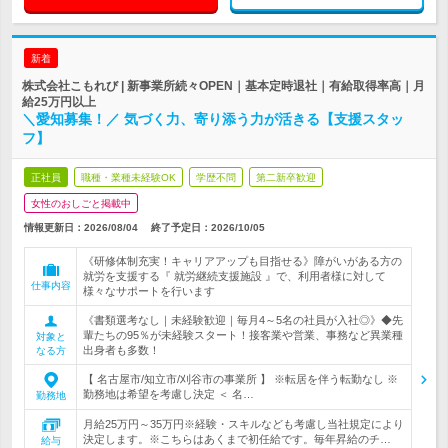
新着
株式会社こもれび | 新事業所続々OPEN｜基本定時退社｜有給取得率高｜月
給25万円以上
＼愛知募集！／ 気づく力、寄り添う力が活きる【支援スタッ
フ】
正社員
職種・業種未経験OK
学歴不問
第二新卒歓迎
女性のおしごと掲載中
情報更新日：2026/08/04
終了予定日：
2026/10/05
《研修体制充実！キャリアアップも目指せる》障がいがある方の
就労を支援する『 就労継続支援施設 』で、利用者様に対して
仕事内容
様々なサポートを行います
《書類選考なし｜未経験歓迎｜毎月4～5名の社員が入社◎》◆先
輩たちの95％が未経験スタート！接客業や営業、事務など異業種
対象と
出身者も多数！
なる方
【 名古屋市/知立市/刈谷市の事業所 】 ※転居を伴う転勤なし ※
勤務地は希望を考慮し決定 ＜ 名…
勤務地
月給25万円～35万円※経験・スキルなども考慮し当社規定により
決定します。※こちらはあくまで初任給です。毎年昇給のチ…
給与