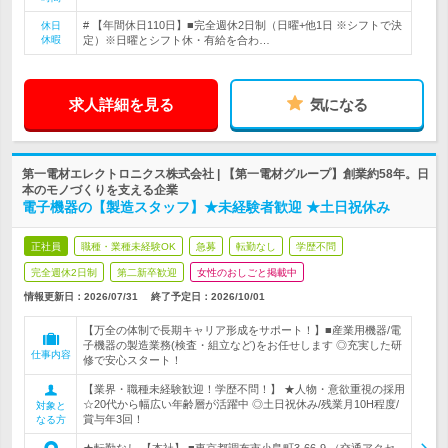
# 【年間休日110日】■完全週休2日制（日曜+他1日 ※シフトで決
休日
休暇
定）※日曜とシフト休・有給を合わ…
求人詳細を見る
気になる
第一電材エレクトロニクス株式会社 | 【第一電材グループ】創業約58年。日
本のモノづくりを支える企業
電子機器の【製造スタッフ】★未経験者歓迎 ★土日祝休み
正社員
職種・業種未経験OK
急募
転勤なし
学歴不問
完全週休2日制
第二新卒歓迎
女性のおしごと掲載中
情報更新日：2026/07/31
終了予定日：
2026/10/01
【万全の体制で長期キャリア形成をサポート！】■産業用機器/電
子機器の製造業務(検査・組立など)をお任せします ◎充実した研
仕事内容
修で安心スタート！
【業界・職種未経験歓迎！学歴不問！】 ★人物・意欲重視の採用
☆20代から幅広い年齢層が活躍中 ◎土日祝休み/残業月10H程度/
対象と
賞与年3回！
なる方