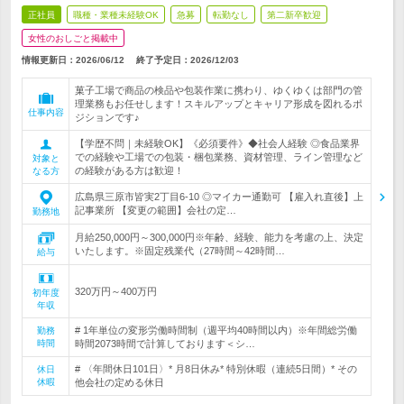
正社員
職種・業種未経験OK
急募
転勤なし
第二新卒歓迎
女性のおしごと掲載中
情報更新日：2026/06/12
終了予定日：
2026/12/03
菓子工場で商品の検品や包装作業に携わり、ゆくゆくは部門の管
理業務もお任せします！スキルアップとキャリア形成を図れるポ
仕事内容
ジションです♪
【学歴不問｜未経験OK】《必須要件》◆社会人経験 ◎食品業界
での経験や工場での包装・梱包業務、資材管理、ライン管理など
対象と
の経験がある方は歓迎！
なる方
広島県三原市皆実2丁目6-10 ◎マイカー通勤可 【雇入れ直後】上
記事業所 【変更の範囲】会社の定…
勤務地
月給250,000円～300,000円※年齢、経験、能力を考慮の上、決定
いたします。※固定残業代（27時間～42時間…
給与
320万円～400万円
初年度
年収
# 1年単位の変形労働時間制（週平均40時間以内）※年間総労働
勤務
時間
時間2073時間で計算しております＜シ…
# 〈年間休日101日〉* 月8日休み* 特別休暇（連続5日間）* その
休日
休暇
他会社の定める休日