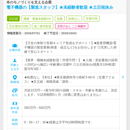
本のモノづくりを支える企業
電子機器の【製造スタッフ】★未経験者歓迎 ★土日祝休み
正社員
職種・業種未経験OK
急募
転勤なし
学歴不問
完全週休2日制
第二新卒歓迎
女性のおしごと掲載中
情報更新日：2026/07/31
終了予定日：
2026/10/01
【万全の体制で長期キャリア形成をサポート！】■産業用機器/電
子機器の製造業務(検査・組立など)をお任せします ◎充実した研
仕事内容
修で安心スタート！
【業界・職種未経験歓迎！学歴不問！】 ★人物・意欲重視の採用
☆20代から幅広い年齢層が活躍中 ◎土日祝休み/残業月10H程度/
対象と
賞与年3回！
なる方
★転勤なし 【本社】 ■東京都調布市小島町3-66-9 （交通アクセ
ス） ■京王線・相模原線「調布…
勤務地
月給23万円～+賞与年3回※経験・スキル・年齢を考慮の上、決定
します。※試用期間3ヶ月（待遇に変更はありません）
給与
350万円～500万円
初年度
年収
勤務
9：00～17：30★残業は月平均10時間程度です。
時間