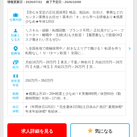
情報更新日：2026/07/31
終了予定日：
2026/10/08
【安心＆安定の正社員採用】検品、箱詰め、仕分け、事務などの
カンタン業務をお任せ！基本の「キ」から学べる研修あり★残業
仕事内容
少なめ★年休125日
＼スキル・経験・転職回数・ブランク不問／ 正社員デビュー・フ
リーター・離職中・主婦(夫)も大歓迎！【履歴書なしで面接OK】
対象と
スグ働きたい方もぜひ♪
なる方
＼全国各地で積極採用中／ 好きなエリアで働ける！ 転居を伴う
転勤なし！ U・Iターン歓迎！ 全国に…
勤務地
月給18万円～28万円【 東京／千葉／神奈川 】月給23万円～28万
円【 大阪／埼玉 】月給21万円～26万円【 茨…
給与
250万円～350万円
初年度
年収
★残業は月10～20H程度と少なめ！# 実働8時間／休憩60分《勤
勤務
時間
務時間例》8:00～17:00、8…
# 《年間休日125日》* 完全週休2日制(土日休み)* 祝日* 夏期休暇*
休日
休暇
年末年始休暇* 有給休…
求人詳細を見る
気になる