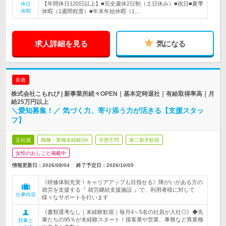
【年間休日120日以上】■完全週休2日制（土日休み）■祝日■夏季
休日
休暇
休暇（1週間程度）■年末年始休暇（1…
求人詳細を見る
気になる
新着
株式会社こもれび | 新事業所続々OPEN｜基本定時退社｜有給取得率高｜月
給25万円以上
＼愛知募集！／ 気づく力、寄り添う力が活きる【支援スタッ
フ】
正社員
職種・業種未経験OK
学歴不問
第二新卒歓迎
女性のおしごと掲載中
情報更新日：2026/08/04
終了予定日：
2026/10/05
《研修体制充実！キャリアアップも目指せる》障がいがある方の
就労を支援する『 就労継続支援施設 』で、利用者様に対して
仕事内容
様々なサポートを行います
《書類選考なし｜未経験歓迎｜毎月4～5名の社員が入社◎》◆先
輩たちの95％が未経験スタート！接客業や営業、事務など異業種
対象と