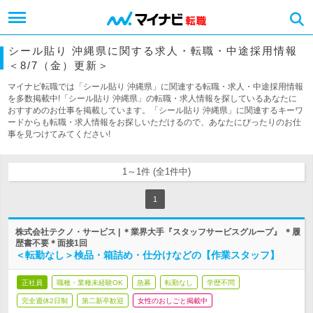
シール貼り 沖縄県に関する求人・転職・中途採用情報
＜8/7（金）更新＞
マイナビ転職では「シール貼り 沖縄県」に関連する転職・求人・中途採用情報
を多数掲載中!「シール貼り 沖縄県」の転職・求人情報を探しているあなたに
おすすめのお仕事を掲載しています。「シール貼り 沖縄県」に関連するキーワ
ードからも転職・求人情報をお探しいただけるので、あなたにぴったりのお仕
事を見つけてみてください!
1～1件 (全1件中)
1
株式会社テクノ・サービス | ＊業界大手『スタッフサービスグループ』 ＊履
歴書不要＊面接1回
＜転勤なし＞検品・箱詰め・仕分けなどの【作業スタッフ】
正社員
職種・業種未経験OK
急募
転勤なし
学歴不問
完全週休2日制
第二新卒歓迎
女性のおしごと掲載中