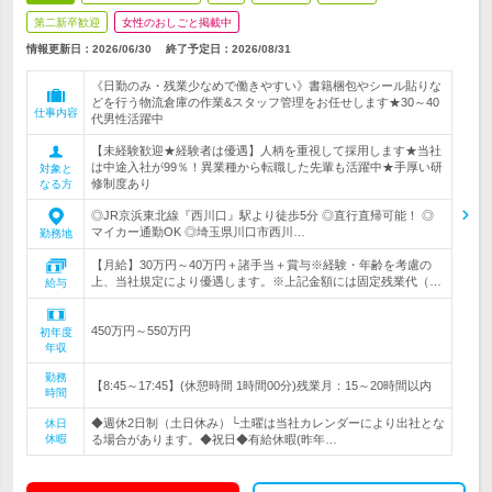
第二新卒歓迎
女性のおしごと掲載中
情報更新日：2026/06/30
終了予定日：
2026/08/31
《日勤のみ・残業少なめで働きやすい》書籍梱包やシール貼りな
どを行う物流倉庫の作業&スタッフ管理をお任せします★30～40
仕事内容
代男性活躍中
【未経験歓迎★経験者は優遇】人柄を重視して採用します★当社
は中途入社が99％！異業種から転職した先輩も活躍中★手厚い研
対象と
修制度あり
なる方
◎JR京浜東北線『西川口』駅より徒歩5分 ◎直行直帰可能！ ◎
マイカー通勤OK ◎埼玉県川口市西川…
勤務地
【月給】30万円～40万円＋諸手当＋賞与※経験・年齢を考慮の
上、当社規定により優遇します。※上記金額には固定残業代（…
給与
450万円～550万円
初年度
年収
勤務
【8:45～17:45】(休憩時間 1時間00分)残業月：15～20時間以内
時間
◆週休2日制（土日休み）└土曜は当社カレンダーにより出社とな
休日
休暇
る場合があります。◆祝日◆有給休暇(昨年…