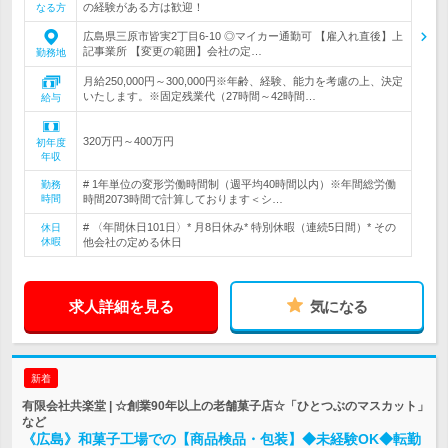
の経験がある方は歓迎！
なる方
広島県三原市皆実2丁目6-10 ◎マイカー通勤可 【雇入れ直後】上
記事業所 【変更の範囲】会社の定…
勤務地
月給250,000円～300,000円※年齢、経験、能力を考慮の上、決定
いたします。※固定残業代（27時間～42時間…
給与
320万円～400万円
初年度
年収
# 1年単位の変形労働時間制（週平均40時間以内）※年間総労働
勤務
時間
時間2073時間で計算しております＜シ…
# 〈年間休日101日〉* 月8日休み* 特別休暇（連続5日間）* その
休日
休暇
他会社の定める休日
求人詳細を見る
気になる
新着
有限会社共楽堂 | ☆創業90年以上の老舗菓子店☆「ひとつぶのマスカット」
など
《広島》和菓子工場での【商品検品・包装】◆未経験OK◆転勤