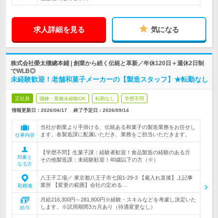
求人詳細を見る
気になる
株式会社榮太樓總本鋪 | 創業から続く伝統と革新／年休120日＋週休2日制
でWLB◎
未経験歓迎！老舗和菓子メーカーの【製造スタッフ】★転勤なし
正社員
職種・業種未経験OK
転勤なし
学歴不問
情報更新日：2026/06/17
終了予定日：
2026/09/14
当社が創業より手掛ける、伝統ある和菓子の製造業務をお任せし
ます。各製造課に配属いただき、業務をご担当いただきます。
仕事内容
【学歴不問】生菓子課：経験者歓迎！食品製造の経験のある方
対象と
その他製造課：未経験歓迎！40歳以下の方（※）
なる方
八王子工場／ 東京都八王子市七国1-29-3 【雇入れ直後】上記事
業所 【変更の範囲】会社の定める…
勤務地
月給216,300円～281,800円※経験・スキルなどを考慮し決定いた
します。※試用期間3カ月あり（待遇変更なし）
給与