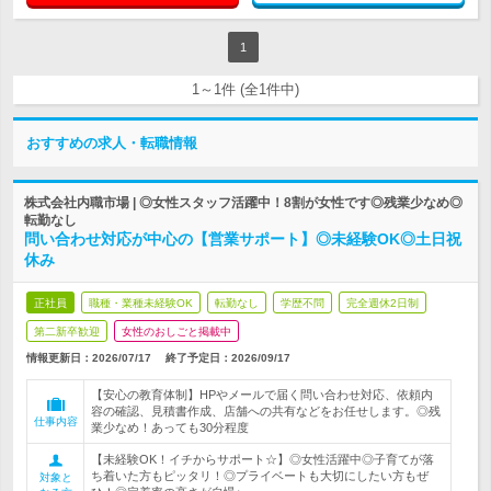
1
1～1件 (全1件中)
おすすめの求人・転職情報
株式会社内職市場 | ◎女性スタッフ活躍中！8割が女性です◎残業少なめ◎
転勤なし
問い合わせ対応が中心の【営業サポート】◎未経験OK◎土日祝
休み
正社員
職種・業種未経験OK
転勤なし
学歴不問
完全週休2日制
第二新卒歓迎
女性のおしごと掲載中
情報更新日：2026/07/17
終了予定日：
2026/09/17
【安心の教育体制】HPやメールで届く問い合わせ対応、依頼内
容の確認、見積書作成、店舗への共有などをお任せします。◎残
仕事内容
業少なめ！あっても30分程度
【未経験OK！イチからサポート☆】◎女性活躍中◎子育てが落
ち着いた方もピッタリ！◎プライベートも大切にしたい方もぜ
対象と