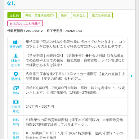
なし
正社員
職種・業種未経験OK
急募
転勤なし
第二新卒歓迎
女性のおしごと掲載中
情報更新日：2026/06/12
終了予定日：
2026/12/03
菓子工場で商品の検品や包装作業に携わっていただきます。 コツ
コツと丁寧に取り組むことが得意な方にぴったりのお仕事です。
仕事内容
【学歴不問｜未経験OK】《必須要件》◆社会人経験 ◎食品業界
での経験や工場での包装・梱包業務、資材管理、ライン管理など
対象と
の経験がある方は歓迎！
なる方
広島県三原市皆実2丁目6-10 ◎マイカー通勤可 【雇入れ直後】上
記事業所 【変更の範囲】会社の定…
勤務地
月給190,000円～265,000円※年齢、経験、能力を考慮の上、決定
いたします。※固定残業代（1時間～27時間相…
給与
240万円～350万円
初年度
年収
# 1年単位の変形労働時間制（週平均40時間以内）※年間総労働
勤務
時間
時間2073時間で計算しております＜シ…
# 〈年間休日101日〉* 月8日休み* 特別休暇（連続5日間）* その
休日
休暇
他会社の定める休日