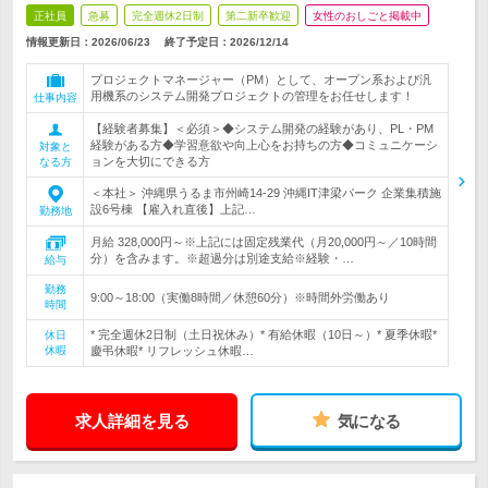
正社員
急募
完全週休2日制
第二新卒歓迎
女性のおしごと掲載中
情報更新日：2026/06/23
終了予定日：
2026/12/14
プロジェクトマネージャー（PM）として、オープン系および汎
用機系のシステム開発プロジェクトの管理をお任せします！
仕事内容
【経験者募集】＜必須＞◆システム開発の経験があり、PL・PM
経験がある方◆学習意欲や向上心をお持ちの方◆コミュニケーシ
対象と
ョンを大切にできる方
なる方
＜本社＞ 沖縄県うるま市州崎14-29 沖縄IT津梁パーク 企業集積施
設6号棟 【雇入れ直後】上記…
勤務地
月給 328,000円～※上記には固定残業代（月20,000円～／10時間
分）を含みます。※超過分は別途支給※経験・…
給与
勤務
9:00～18:00（実働8時間／休憩60分）※時間外労働あり
時間
* 完全週休2日制（土日祝休み）* 有給休暇（10日～）* 夏季休暇*
休日
休暇
慶弔休暇* リフレッシュ休暇…
求人詳細を見る
気になる