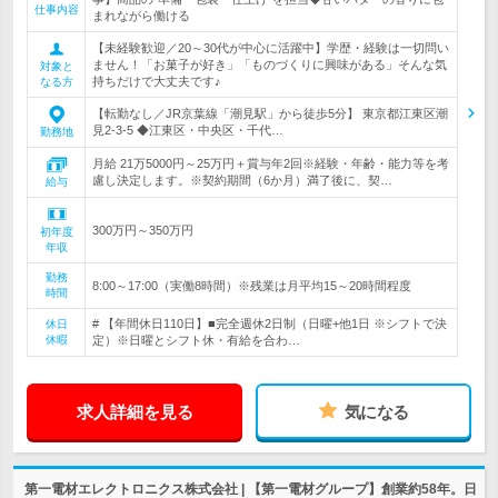
仕事内容
まれながら働ける
【未経験歓迎／20～30代が中心に活躍中】学歴・経験は一切問い
ません！「お菓子が好き」「ものづくりに興味がある」そんな気
対象と
持ちだけで大丈夫です♪
なる方
【転勤なし／JR京葉線「潮見駅」から徒歩5分】 東京都江東区潮
見2-3-5 ◆江東区・中央区・千代…
勤務地
月給 21万5000円～25万円＋賞与年2回※経験・年齢・能力等を考
慮し決定します。※契約期間（6か月）満了後に、契…
給与
300万円～350万円
初年度
年収
勤務
8:00～17:00（実働8時間）※残業は月平均15～20時間程度
時間
# 【年間休日110日】■完全週休2日制（日曜+他1日 ※シフトで決
休日
休暇
定）※日曜とシフト休・有給を合わ…
求人詳細を見る
気になる
第一電材エレクトロニクス株式会社 | 【第一電材グループ】創業約58年。日