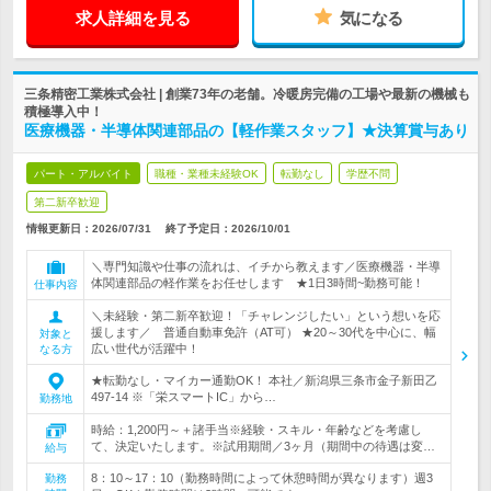
求人詳細を見る
気になる
三条精密工業株式会社 | 創業73年の老舗。冷暖房完備の工場や最新の機械も
積極導入中！
医療機器・半導体関連部品の【軽作業スタッフ】★決算賞与あり
パート・アルバイト
職種・業種未経験OK
転勤なし
学歴不問
第二新卒歓迎
情報更新日：2026/07/31
終了予定日：
2026/10/01
＼専門知識や仕事の流れは、イチから教えます／医療機器・半導
体関連部品の軽作業をお任せします ★1日3時間~勤務可能！
仕事内容
＼未経験・第二新卒歓迎！「チャレンジしたい」という想いを応
援します／ 普通自動車免許（AT可） ★20～30代を中心に、幅
対象と
広い世代が活躍中！
なる方
★転勤なし・マイカー通勤OK！ 本社／新潟県三条市金子新田乙
497-14 ※「栄スマートIC」から…
勤務地
時給：1,200円～＋諸手当※経験・スキル・年齢などを考慮し
て、決定いたします。※試用期間／3ヶ月（期間中の待遇は変…
給与
8：10～17：10（勤務時間によって休憩時間が異なります）週3
勤務