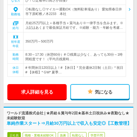
ひ！◎定着率の高さが自慢♪
なる方
◎転勤なし◎マイカー通勤OK（無料駐車場あり） 愛知県春日井
市下原町椎ノ木2233 本社
勤務地
月給25万円以上＋各種手当＋賞与あり※一律手当を含みます。※
上記はあくまで最低保証月給です。※経験・能力・年齢を考慮…
給与
350万円～500万円
初年度
年収
8:30～17:30（休憩60分）# ◎残業は少なく、あっても30分～1時
勤務
時間
間程度です！（平均月残業時…
# 年間休日120日以上！# 【休日】* 完全週休2日制（土日）* 祝日
休日
休暇
# 【休暇】* GW* 夏季…
求人詳細を見る
気になる
ワールド流通株式会社 | ★昇給＆賞与年2回★基本土日祝休み★夜勤なし★
未経験歓迎
単純作業スタート⇒月給30万円以上で収入も安定◎【工数管理】
正社員
職種・業種未経験OK
急募
転勤なし
学歴不問