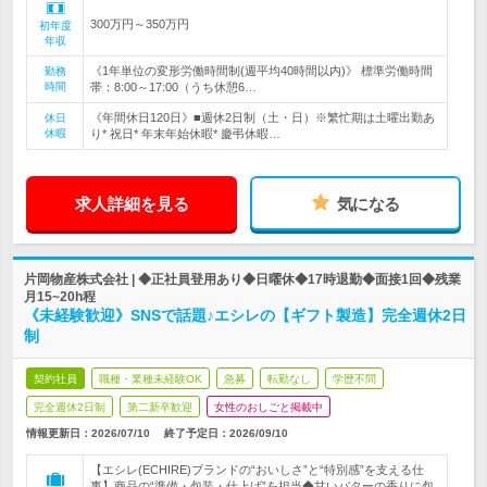
300万円～350万円
初年度
年収
《1年単位の変形労働時間制(週平均40時間以内)》 標準労働時間
勤務
時間
帯：8:00～17:00（うち休憩6…
《年間休日120日》■週休2日制（土・日）※繁忙期は土曜出勤あ
休日
休暇
り* 祝日* 年末年始休暇* 慶弔休暇…
求人詳細を見る
気になる
片岡物産株式会社 | ◆正社員登用あり◆日曜休◆17時退勤◆面接1回◆残業
月15~20h程
《未経験歓迎》SNSで話題♪エシレの【ギフト製造】完全週休2日
制
契約社員
職種・業種未経験OK
急募
転勤なし
学歴不問
完全週休2日制
第二新卒歓迎
女性のおしごと掲載中
情報更新日：2026/07/10
終了予定日：
2026/09/10
【エシレ(ECHIRE)ブランドの“おいしさ”と“特別感”を支える仕
事】商品の“準備・包装・仕上げ”を担当◆甘いバターの香りに包