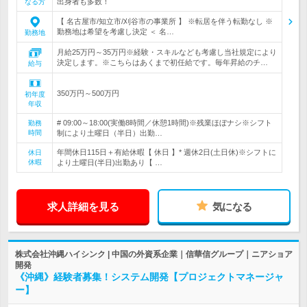
出身者も多数！
なる方
【 名古屋市/知立市/刈谷市の事業所 】 ※転居を伴う転勤なし ※
勤務地は希望を考慮し決定 ＜ 名…
勤務地
月給25万円～35万円※経験・スキルなども考慮し当社規定により
決定します。※こちらはあくまで初任給です。毎年昇給のチ…
給与
350万円～500万円
初年度
年収
# 09:00～18:00(実働8時間／休憩1時間)※残業ほぼナシ※シフト
勤務
時間
制により土曜日（半日）出勤…
年間休日115日＋有給休暇【 休日 】* 週休2日(土日休)※シフトに
休日
休暇
より土曜日(半日)出勤あり【 …
求人詳細を見る
気になる
株式会社沖縄ハイシンク | 中国の外資系企業｜信華信グループ｜ニアショア
開発
《沖縄》経験者募集！システム開発【プロジェクトマネージャ
ー】