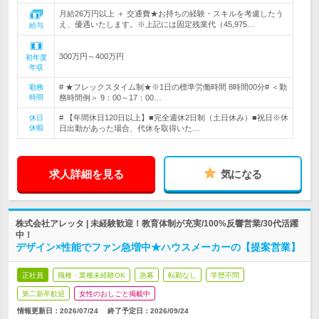
月給26万円以上 ＋ 交通費★お持ちの経験・スキルを考慮したう
え、優遇いたします。※上記には固定残業代（45,975…
給与
300万円～400万円
初年度
年収
# ★フレックスタイム制★※1日の標準労働時間 8時間00分# ＜勤
勤務
時間
務時間例＞ 9：00～17：00…
# 【年間休日120日以上】■完全週休2日制（土日休み）■祝日※休
休日
休暇
日出勤があった場合、代休を取得いた…
求人詳細を見る
気になる
株式会社アレッタ | 未経験歓迎！教育体制が充実/100%反響営業/30代活躍
中！
デザイン×性能でファン急増中★ハウスメーカーの【提案営業】
正社員
職種・業種未経験OK
急募
転勤なし
学歴不問
第二新卒歓迎
女性のおしごと掲載中
情報更新日：2026/07/24
終了予定日：
2026/09/24