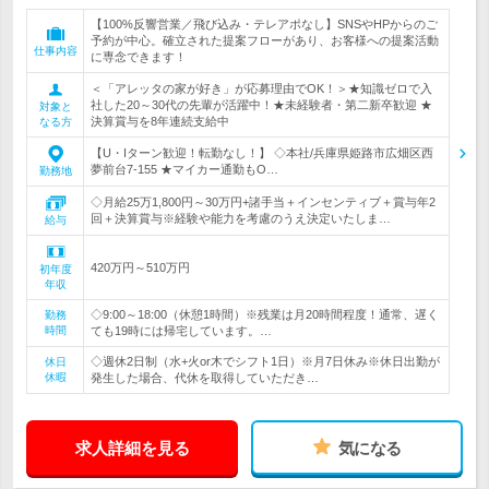
【100%反響営業／飛び込み・テレアポなし】SNSやHPからのご
予約が中心。確立された提案フローがあり、お客様への提案活動
仕事内容
に専念できます！
＜「アレッタの家が好き」が応募理由でOK！＞★知識ゼロで入
社した20～30代の先輩が活躍中！★未経験者・第二新卒歓迎 ★
対象と
決算賞与を8年連続支給中
なる方
【U・Iターン歓迎！転勤なし！】 ◇本社/兵庫県姫路市広畑区西
夢前台7-155 ★マイカー通勤もO…
勤務地
◇月給25万1,800円～30万円+諸手当＋インセンティブ＋賞与年2
回＋決算賞与※経験や能力を考慮のうえ決定いたしま…
給与
420万円～510万円
初年度
年収
◇9:00～18:00（休憩1時間）※残業は月20時間程度！通常、遅く
勤務
時間
ても19時には帰宅しています。…
◇週休2日制（水+火or木でシフト1日）※月7日休み※休日出勤が
休日
休暇
発生した場合、代休を取得していただき…
求人詳細を見る
気になる