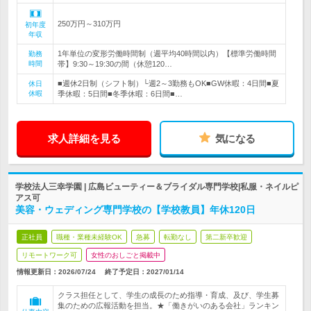
250万円～310万円
初年度
年収
1年単位の変形労働時間制（週平均40時間以内）【標準労働時間
勤務
時間
帯】9:30～19:30の間（休憩120…
■週休2日制（シフト制）└週2～3勤務もOK■GW休暇：4日間■夏
休日
休暇
季休暇：5日間■冬季休暇：6日間■…
求人詳細を見る
気になる
学校法人三幸学園 | 広島ビューティー＆ブライダル専門学校|私服・ネイルピ
アス可
美容・ウェディング専門学校の【学校教員】年休120日
正社員
職種・業種未経験OK
急募
転勤なし
第二新卒歓迎
リモートワーク可
女性のおしごと掲載中
情報更新日：2026/07/24
終了予定日：
2027/01/14
クラス担任として、学生の成長のため指導・育成、及び、学生募
集のための広報活動を担当。★「働きがいのある会社」ランキン