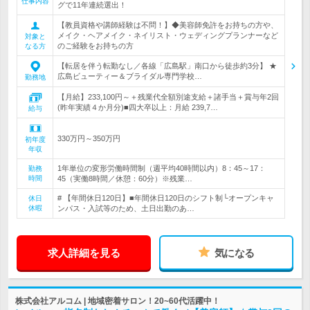
仕事内容
グで11年連続選出！
【教員資格や講師経験は不問！】◆美容師免許をお持ちの方や、
メイク・ヘアメイク・ネイリスト・ウェディングプランナーなど
対象と
のご経験をお持ちの方
なる方
【転居を伴う転勤なし／各線「広島駅」南口から徒歩約3分】 ★
広島ビューティー＆ブライダル専門学校…
勤務地
【月給】233,100円～＋残業代全額別途支給＋諸手当＋賞与年2回
(昨年実績４か月分)■四大卒以上：月給 239,7…
給与
330万円～350万円
初年度
年収
1年単位の変形労働時間制（週平均40時間以内）8：45～17：
勤務
時間
45（実働8時間／休憩：60分）※残業…
# 【年間休日120日】■年間休日120日のシフト制└オープンキャ
休日
休暇
ンパス・入試等のため、土日出勤のあ…
求人詳細を見る
気になる
株式会社アルコム | 地域密着サロン！20~60代活躍中！