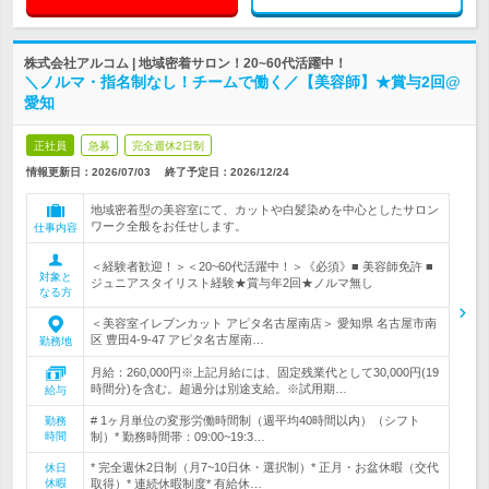
株式会社アルコム | 地域密着サロン！20~60代活躍中！
＼ノルマ・指名制なし！チームで働く／【美容師】★賞与2回@
愛知
正社員
急募
完全週休2日制
情報更新日：2026/07/03
終了予定日：
2026/12/24
地域密着型の美容室にて、カットや白髪染めを中心としたサロン
ワーク全般をお任せします。
仕事内容
＜経験者歓迎！＞＜20~60代活躍中！＞《必須》■ 美容師免許 ■
対象と
ジュニアスタイリスト経験★賞与年2回★ノルマ無し
なる方
＜美容室イレブンカット アピタ名古屋南店＞ 愛知県 名古屋市南
区 豊田4-9-47 アピタ名古屋南…
勤務地
月給：260,000円※上記月給には、固定残業代として30,000円(19
時間分)を含む。超過分は別途支給。※試用期…
給与
# 1ヶ月単位の変形労働時間制（週平均40時間以内）（シフト
勤務
時間
制）* 勤務時間帯：09:00~19:3…
* 完全週休2日制（月7~10日休・選択制）* 正月・お盆休暇（交代
休日
休暇
取得）* 連続休暇制度* 有給休…