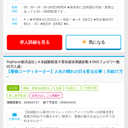
09：00～18：00 (休憩1時間)# ★基本的に定時退社可能！残業は
勤務
時間
あっても30～1時間程度です…
# ☆★年間休日125日以上＋有給！★☆# 【休日】■完全週休2日
休日
休暇
制(土・日）■祝日# 【休暇】■G…
求人詳細を見る
気になる
TripFarm株式会社 | ＃未経験歓迎＃育休産休実績多数＃SNSフォロワー数
20万人超♪
【着物コーディネーター】人生の晴れの日を彩る仕事｜月給27万
~
正社員
職種・業種未経験OK
急募
転勤なし
学歴不問
第二新卒歓迎
女性のおしごと掲載中
情報更新日：2026/07/17
終了予定日：
2026/10/15
【未経験から着付けやトレンドのヘアメイクが学べる研修充実】
残業月5h以下の働きやすい環境で、着物の魅力をあなたの手で広
仕事内容
めませんか？