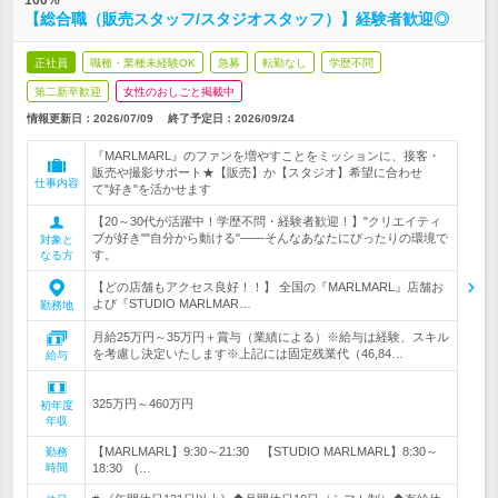
100%
【総合職（販売スタッフ/スタジオスタッフ）】経験者歓迎◎
正社員
職種・業種未経験OK
急募
転勤なし
学歴不問
第二新卒歓迎
女性のおしごと掲載中
情報更新日：2026/07/09
終了予定日：
2026/09/24
『MARLMARL』のファンを増やすことをミッションに、接客・
販売や撮影サポート★【販売】か【スタジオ】希望に合わせ
仕事内容
て"好き"を活かせます
【20～30代が活躍中！学歴不問・経験者歓迎！】"クリエイティ
ブが好き""自分から動ける"――そんなあなたにぴったりの環境で
対象と
す。
なる方
【どの店舗もアクセス良好！！】 全国の『MARLMARL』店舗お
よび『STUDIO MARLMAR…
勤務地
月給25万円～35万円＋賞与（業績による）※給与は経験、スキル
を考慮し決定いたします※上記には固定残業代（46,84…
給与
325万円～460万円
初年度
年収
【MARLMARL】9:30～21:30 【STUDIO MARLMARL】8:30～
勤務
時間
18:30 (…