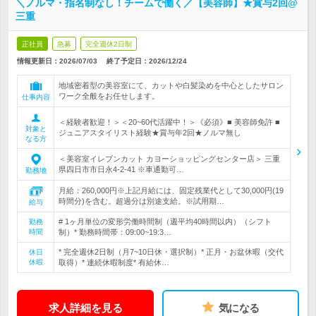
＼ノルマ・指名制なし！チームで働く／【美容師】★賞与2回@
三重
正社員
急募
完全週休2日制
情報更新日：2026/07/03
終了予定日：
2026/12/24
地域密着型の美容室にて、カットや白髪染めを中心としたサロン
ワーク全般をお任せします。
仕事内容
＜経験者歓迎！＞＜20~60代活躍中！＞《必須》■ 美容師免許 ■
対象と
ジュニアスタイリスト経験★賞与年2回★ノルマ無し
なる方
＜美容室イレブンカット カヨーショッピングセンター店＞ 三重
県四日市市日永4-2-41 ※車通勤可…
勤務地
月給：260,000円※上記月給には、固定残業代として30,000円(19
時間分)を含む。超過分は別途支給。※試用期…
給与
# 1ヶ月単位の変形労働時間制（週平均40時間以内）（シフト
勤務
時間
制）* 勤務時間帯：09:00~19:3…
* 完全週休2日制（月7~10日休・選択制）* 正月・お盆休暇（交代
休日
休暇
取得）* 連続休暇制度* 有給休…
求人詳細を見る
気になる