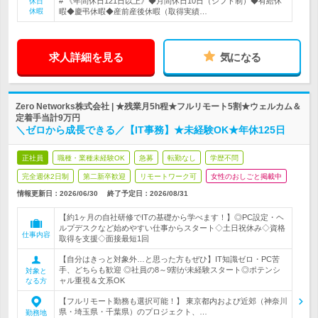
# 《年間休日121日以上》◆月間休日10日（シフト制）◆有給休
休日
休暇
暇◆慶弔休暇◆産前産後休暇（取得実績…
求人詳細を見る
気になる
Zero Networks株式会社 | ★残業月5h程★フルリモート5割★ウェルカム＆
定着手当計9万円
＼ゼロから成長できる／【IT事務】★未経験OK★年休125日
正社員
職種・業種未経験OK
急募
転勤なし
学歴不問
完全週休2日制
第二新卒歓迎
リモートワーク可
女性のおしごと掲載中
情報更新日：2026/06/30
終了予定日：
2026/08/31
【約1ヶ月の自社研修でITの基礎から学べます！】◎PC設定・ヘ
ルプデスクなど始めやすい仕事からスタート◇土日祝休み◇資格
仕事内容
取得を支援◇面接最短1回
【自分はきっと対象外…と思った方もぜひ】IT知識ゼロ・PC苦
手、どちらも歓迎 ◎社員の8～9割が未経験スタート◎ポテンシ
対象と
ャル重視＆文系OK
なる方
【フルリモート勤務も選択可能！】 東京都内および近郊（神奈川
県・埼玉県・千葉県）のプロジェクト、…
勤務地