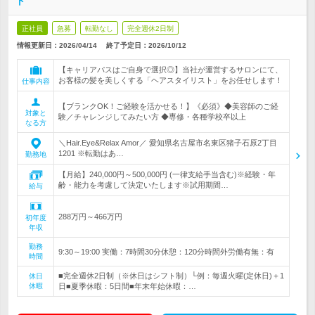
ト
正社員
急募
転勤なし
完全週休2日制
情報更新日：2026/04/14
終了予定日：
2026/10/12
【キャリアパスはご自身で選択◎】当社が運営するサロンにて、
お客様の髪を美しくする「ヘアスタイリスト」をお任せします！
仕事内容
【ブランクOK！ご経験を活かせる！】《必須》◆美容師のご経
対象と
験／チャレンジしてみたい方 ◆専修・各種学校卒以上
なる方
＼Hair.Eye&Relax Amor／ 愛知県名古屋市名東区猪子石原2丁目
1201 ※転勤はあ…
勤務地
【月給】240,000円～500,000円 (一律支給手当含む)※経験・年
齢・能力を考慮して決定いたします※試用期間…
給与
288万円～466万円
初年度
年収
勤務
9:30～19:00 実働：7時間30分休憩：120分時間外労働有無：有
時間
■完全週休2日制（※休日はシフト制）└例：毎週火曜(定休日)＋1
休日
休暇
日■夏季休暇：5日間■年末年始休暇：…