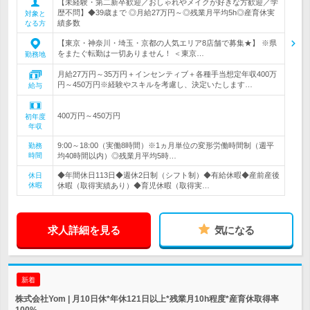
【未経験・第二新卒歓迎／おしゃれやメイクが好きな方歓迎／学
歴不問】◆39歳まで ◎月給27万円～◎残業月平均5h◎産育休実
対象と
績多数
なる方
【東京・神奈川・埼玉・京都の人気エリア8店舗で募集★】 ※県
をまたぐ転勤は一切ありません！ ＜東京…
勤務地
月給27万円～35万円＋インセンティブ＋各種手当想定年収400万
円～450万円※経験やスキルを考慮し、決定いたします…
給与
400万円～450万円
初年度
年収
9:00～18:00（実働8時間）※1ヵ月単位の変形労働時間制（週平
勤務
時間
均40時間以内）◎残業月平均5時…
◆年間休日113日◆週休2日制（シフト制）◆有給休暇◆産前産後
休日
休暇
休暇（取得実績あり）◆育児休暇（取得実…
求人詳細を見る
気になる
新着
株式会社Yom | 月10日休*年休121日以上*残業月10h程度*産育休取得率