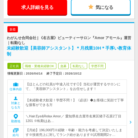
求人詳細を見る
気になる
新着
わがんせ合同会社 | 《名古屋》ビューティーサロン『Amor アモール』運営
｜転勤なし
未経験歓迎【美容師アシスタント】＊月残業10H＊手厚い教育体
制
正社員
職種・業種未経験OK
急募
転勤なし
学歴不問
情報更新日：2026/04/14
終了予定日：
2026/10/12
【ほとんどの社員が中途入社です◎】当社が運営するサロンに
て、「美容師アシスタント」をお任せします！
仕事内容
【未経験者大歓迎！学歴不問！】《必須》◆お客様に笑顔で丁寧
対象と
な接客ができる方
なる方
＼Hair.Eye&Relax Amor／ 愛知県名古屋市名東区猪子石原2丁目
1201 ※転勤はあ…
勤務地
【月給】196,000円※経験・年齢・能力を考慮して決定いたしま
す※技術売上に対してランク給があります※試用期間2ヶ…
給与