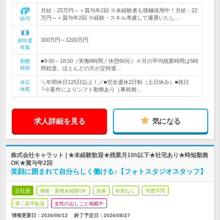
月給：25万円～＋賞与年2回 ※未経験者も積極採用中！月給：22
万円～＋賞与年2回 ※経験・スキル考慮して優遇いたし…
給与
300万円～1200万円
初年度
年収
■9:00～18:00（実働8時間／休憩60分）※月の平均残業時間は5時
勤務
時間
間程度。ほとんどの方が定時退…
＼年間休日125日以上！／■完全週休2日制（土日休み）■祝日
休日
休暇
└※案件によりシフト勤務あり（事前相…
求人詳細を見る
気になる
株式会社キャラット | ★未経験歓迎★残業月10h以下★社宅あり★時短勤務
OK★賞与年2回
笑顔に囲まれて自分らしく働ける♪【フォトスタジオスタッフ】
正社員
職種・業種未経験OK
急募
転勤なし
学歴不問
第二新卒歓迎
女性のおしごと掲載中
情報更新日：2026/06/12
終了予定日：
2026/08/27