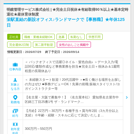
明鏡管理サービス株式会社 | ★完全土日祝休★有給取得90％以上★基本定時
退社★産休育休制度
栄駅直結の新設オフィス♪ランドマークで【事務職】★年休125
日
正社員
職種・業種未経験OK
急募
転勤なし
学歴不問
完全週休2日制
第二新卒歓迎
女性のおしごと掲載中
情報更新日：2026/07/29
終了予定日：
2026/09/14
＜ バックオフィスで活躍◎ネイル・髪色自由♪ ＞データ入力/電
話対応/書類作成など事務業務を担当★完全土日＋祝休み＆1週間
仕事内容
程度の長期休あり
＜ 未経験スタート歓迎！20代活躍中 ＞■長く働ける場所をお探し
の方はぜひ ■事務デビューOK！先輩の前職:振袖スタイリスト/ヨ
対象と
ガインストラクター等
なる方
【名古屋・大阪で募集中！】 《名古屋本社》 愛知県名古屋市中
区錦三丁目25番1号 ザ・ランドマーク…
勤務地
【月給】22万円～30万円 + 各種手当 + 賞与年2回（3カ月分以上
支給）※年齢・経験・スキルに応じて決定いたしま…
給与
300万円～550万円
初年度
年収