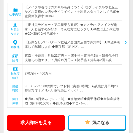
【メイクや着付けのスキルも身につく♪】◎ブライダルや七五三
などお客様の大切なライフイベントを彩るスタッフとして活躍★
仕事内容
産育休取得率100%♪
【正社員デビュー・第二新卒も歓迎】★カメラ/ヘアメイクが趣
味・人と話すのが好き…そんな方にピッタリ★半数以上が未経験
対象と
★20~30代女性活躍中♪
なる方
【転勤なし／U・Iターン歓迎／全国の店舗で募集中】 ★希望を考
慮して配属します ◆東京都（足立区、…
勤務地
東京・神奈川：月給21万円～＋諸手当＋賞与年2回＋残業代全額
支給その他エリア：月給19万円～＋諸手当＋賞与年2回＋残…
給与
270万円～400万円
初年度
年収
9：00～22：00の間でシフト制（実働8時間）★残業は月平均20
勤務
時間
時間程度！メリハリ重視派にピッタリ…
◆月8～9日休み（シフト制）◆有給休暇◆慶弔休暇◆産前産後休
休日
休暇
暇（取得率100%）◆育児休暇◆アニバー…
求人詳細を見る
気になる