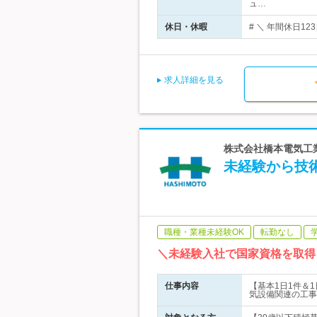
ュ…
休日・休暇
# ＼ 年間休日1
求人詳細を見る
株式会社橋本電気工業
未経験から技
職種・業種未経験OK
転勤なし
＼未経験入社で国家資格を取得
仕事内容
【基本1日1件＆
気設備関連の工事