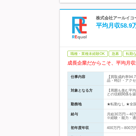
株式会社アールイコー
平均月収58.
職種・業種未経験OK
急募
転勤
成長企業だからこそ、平均月収
仕事内容
【買取成約率94
品・時計・アクセ
対象となる方
【周囲も羨む平均月
との信頼関係を築
勤務地
★転勤なし ★全国
給与
月給30万円～40
※経験・能力・適
初年度年収
400万円～800万