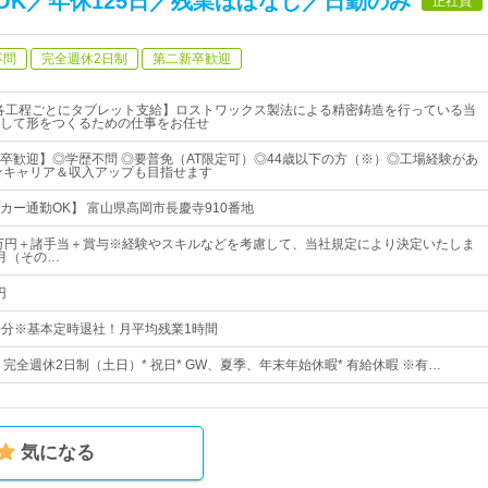
OK／年休125日／残業ほぼなし／日勤のみ
正社員
不問
完全週休2日制
第二新卒歓迎
各工程ごとにタブレット支給】ロストワックス製法による精密鋳造を行っている当
して形をつくるための仕事をお任せ
卒歓迎】◎学歴不問 ◎要普免（AT限定可）◎44歳以下の方（※）◎工場経験があ
★キャリア＆収入アップも目指せます
カー通勤OK】 富山県高岡市長慶寺910番地
5万円＋諸手当＋賞与※経験やスキルなどを考慮して、当社規定により決定いたしま
月（その…
円
00分※基本定時退社！月平均残業1時間
日* 完全週休2日制（土日）* 祝日* GW、夏季、年末年始休暇* 有給休暇 ※有…
気になる