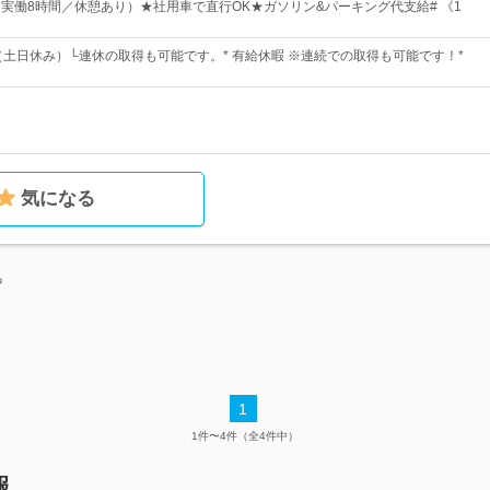
0（実働8時間／休憩あり）★社用車で直行OK★ガソリン&パーキング代支給# 《1
制（土日休み）└連休の取得も可能です。* 有給休暇 ※連続での取得も可能です！*
気になる
中
1
1件〜4件（全4件中）
報