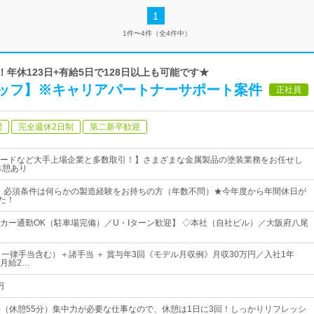
1
1件〜4件（全4件中）
！年休123日+有給5日で128日以上も可能です★
ッフ】※キャリアパートナーサポート案件
正社員
問
完全週休2日制
第二新卒歓迎
ードなど大手上場企業と多数取引！】さまざまな金属製品の塗装業務をお任せし
休憩あり
》必須条件は何らかの製造経験をお持ちの方（年数不問）★今年度から年間休日が
た！
カー通勤OK（駐車場完備）／U・Iターン歓迎】 ◇本社（自社ビル）／大阪府八尾
（一律手当含む）＋諸手当 ＋ 賞与年3回《モデル月収例》月収30万円／入社1年
月給2…
円
：10（休憩55分）集中力が必要な仕事なので、休憩は1日に3回！しっかりリフレッシ