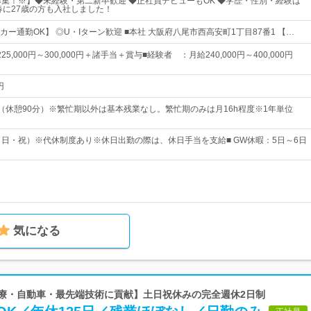
募集！※】◆未経験・第二新卒歓迎 ◆正社員デビューもOK ◆学歴・性別・経験は
年春に27歳の方も入社しました！
ー通勤OK】 ◎U・Iターン歓迎 ■本社 大阪府八尾市西高安町1丁目87番1 【…
5,000円～300,000円＋諸手当＋賞与■経験者 ：月給240,000円～400,000円
円
00（休憩90分）※繁忙期以外は基本残業なし。繁忙期のみは月16h程度※1年単位
・日・祝）※代休制度あり※休日出勤の際は、休日手当を支給■ GW休暇：5日～6日
気になる
医療・自動車・最先端技術に貢献】土日祝休みの完全週休2日制