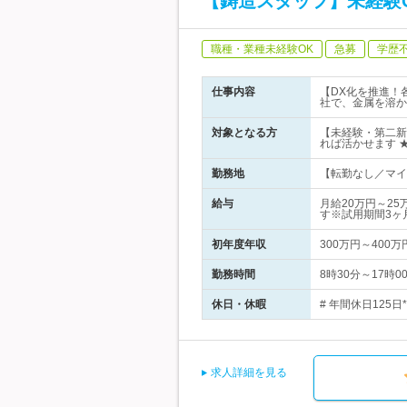
【鋳造スタッフ】未経験
職種・業種未経験OK
急募
学歴
仕事内容
【DX化を推進！
社で、金属を溶か
対象となる方
【未経験・第二新
れば活かせます 
勤務地
【転勤なし／マイ
給与
月給20万円～2
す※試用期間3ヶ
初年度年収
300万円～400万
勤務時間
8時30分～17時
休日・休暇
# 年間休日125
求人詳細を見る