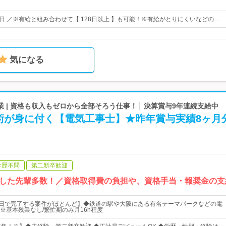
23日 ／※有給と組み合わせて【 128日以上 】も可能！※有給がとりにくいなどの…
気になる
 | 資格も収入もゼロから全部そろう仕事！│ 決算賞与9年連続支給中
術が身に付く【電気工事士】★昨年賞与実績8ヶ月
学歴不問
第二新卒歓迎
した先輩多数！／資格取得費の負担や、資格手当・報奨金の支
1日で完了する案件がほとんど】◆鉄道の駅や大阪にある有名テーマパークなどの電
※基本残業なし/繁忙期のみ月16h程度