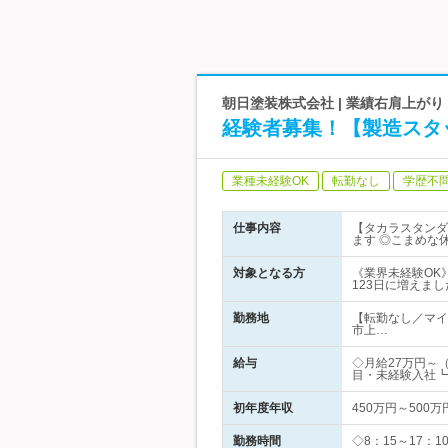
朝日塗装株式会社 | 業績右肩上がり
経験者募集！【製造スタ
業種未経験OK
転勤なし
学歴不
仕事内容
【タカラスタンダ
ます ◎こまめな
対象となる方
《業界未経験OK
123日に増えまし
勤務地
【転勤なし／マイ
市上…
給与
◇月給27万円～
目・未経験入社┗
初年度年収
450万円～500万
勤務時間
◇8：15～17