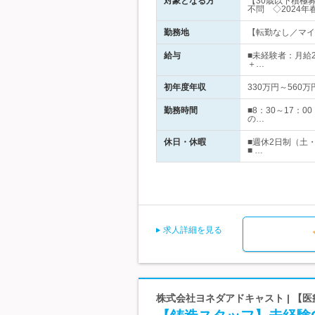
対象となる方
【30歳以下積極
不問 ◇2024
勤務地
【転勤なし／マイカ
給与
■未経験者：月給22
＋…
初年度年収
330万円～560万
勤務時間
■8：30～17：
の…
休日・休暇
■週休2日制（土
■ …
求人詳細を見る
株式会社ヨネダアドキャスト | 【