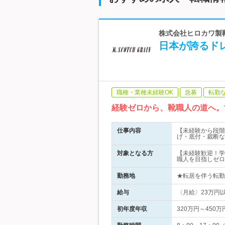
株式会社ヒロカワ製靴 
日本が誇るドレ
職種・業種未経験OK
急募
転勤
経験ゼロから、靴職人の道へ。
仕事内容
【未経験から段階
げ・底付・裁断な
対象となる方
【未経験歓迎！学
職人を目指しゼロ
勤務地
★転居を伴う転勤な
給与
〈月給〉23万円
初年度年収
320万円～450万