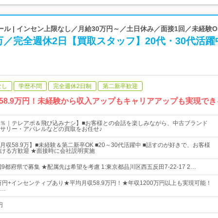
ル | インセン上限なし／月給30万円～／土日休み／面接1回／未経験O
9万／完全週休2日【買取スタッフ】20代・30代活躍
なし
学歴不問
完全週休2日制
第二新卒歓迎
58.9万円！未経験から収入アップもキャリアアップも実現で
.7％｜テレアポ＆飛び込みナシ】■お客様との会話を楽しみながら、中古ブランド
サリー・アパレルなどの買取をお任せ♪
収58.9万】■未経験＆第二新卒OK ■20～30代活躍中 ■話すのが好きで、お客様
ける方歓迎 ★面接時に会社説明実施
9都府県で募集 ★配属先は希望を考慮 1:東京都品川区西五反田7-22-17 2…
万円+インセンティブあり★平均月収58.9万円！★年収1200万円以上も実現可能！
…
円