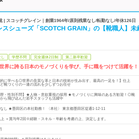
| スコッチグレイン｜創業1964年/原則残業なし/転勤なし/年休126日
スシューズ「SCOTCH GRAIN」の【靴職人】未
なし
学歴不問
完全週休2日制
第二新卒歓迎
世界に誇る日本のモノづくりを学び、手に職をつけて活躍を！
的に学べる◎世界の良質な革と日本の技術が生み出す、最高の一足を！】仕上
ど靴づくりの一連の流れを少しずつお任せ
歴・性別不問】★人物・意欲重視の採用 ★モノづくりに興味のある方歓迎！◎靴
から飛び込んだ若手スタッフも活躍中
し ★墨田区の本社勤務！ 〈本社〉 東京都墨田区堤通1-12-11
以上 ＋賞与年2回※経験・スキル・年齢を考慮の上、決定します。
円