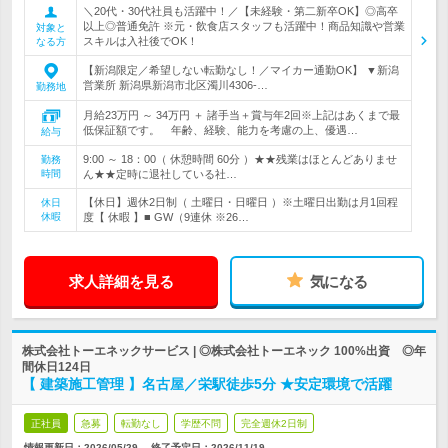
＼20代・30代社員も活躍中！／【未経験・第二新卒OK】◎高卒
以上◎普通免許 ※元・飲食店スタッフも活躍中！商品知識や営業
対象と
スキルは入社後でOK！
なる方
【新潟限定／希望しない転勤なし！／マイカー通勤OK】 ▼新潟
営業所 新潟県新潟市北区濁川4306-…
勤務地
月給23万円 ～ 34万円 ＋ 諸手当＋賞与年2回※上記はあくまで最
低保証額です。 年齢、経験、能力を考慮の上、優遇…
給与
9:00 ～ 18：00（ 休憩時間 60分 ）★★残業はほとんどありませ
勤務
時間
ん★★定時に退社している社…
【休日】週休2日制（ 土曜日・日曜日 ）※土曜日出勤は月1回程
休日
休暇
度【 休暇 】■ GW（9連休 ※26…
求人詳細を見る
気になる
株式会社トーエネックサービス | ◎株式会社トーエネック 100%出資 ◎年
間休日124日
【 建築施工管理 】名古屋／栄駅徒歩5分 ★安定環境で活躍
正社員
急募
転勤なし
学歴不問
完全週休2日制
情報更新日：2026/05/29
終了予定日：
2026/11/19