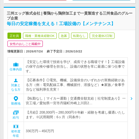
三州エッグ株式会社 | 養鶏から鶏卵加工まで一貫製造する三州食品のグルー
プ企業
毎日の安定稼働を支える！工場設備の【メンテナンス】
正社員
職種・業種未経験OK
急募
転勤なし
完全週休2日制
女性のおしごと掲載中
情報更新日：2026/07/24
終了予定日：
2026/10/22
【安定した環境で技術を学び、成長できる職場です！】工場設備
の保守点検や修理を担当し、設備の状態を常に最適に保つ仕事で
仕事内容
す。
【応募条件】◎電気、機械、設備保全のいずれかの実務経験があ
る方（例：電気配線工事、機械据付、溶接など）★家族／食事手
対象と
当など福利厚生充実！
なる方
【転勤なし｜マイカー通勤｜交通費全額支給｜社宅制度あり】 一
宮工場／愛知県一宮市丹陽町外崎上川田2…
勤務地
【月給】208,000円～280,000円※年齢・経験を考慮し優遇いたし
ます。※試用期間：6ヶ月（同条件）
給与
330万円～450万円
初年度
年収