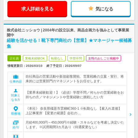
求人詳細を見る
気になる
株式会社ニッショウ | 2004年の設立以来、商品企画力を強みとして事業展
開中
経験を活かせる！靴下専門商社の【営業】★マネージャー候補募
集
正社員
業種未経験OK
転勤なし
学歴不問
女性のおしごと掲載中
情報更新日：2026/03/10
終了予定日：
2026/09/07
自社商品の営業活動や新規顧客開拓、営業戦略の立案・実行、将
来的には営業部門のマネジメントをお任せします。
仕事内容
【業界未経験歓迎！】《必須》学歴不問／何らかの営業経験をお
対象と
持ちの方／マネジメントや営業経験に挑戦したい方
なる方
《本社》 奈良県橿原市雲梯町360-1 ※転勤なし 【雇入れ直後】
上記事業所 【変更の範囲】会社の…
勤務地
月給400,000円～450,000円※経験・スキルなどを考慮し決定いた
します。※試用期間3カ月あり（待遇変更なし）
給与