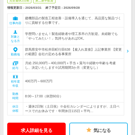
完全週休2日制
第二新卒歓迎
情報更新日：2026/03/31
終了予定日：
2026/09/28
建機部品の製造工程改善・設備導入を通じて、高品質な製品づく
りに貢献する仕事です。
仕事内容
学歴問いません！製造経験者や理工系卒の方歓迎。未経験でも
対象と
「やってみたい！」気持ちがあればOK。
なる方
群馬県安中市松井田町行田638 【雇入れ直後】上記事業所 【変更
の範囲】会社の定める各事業所
勤務地
月給 250,000円～400,000円＋手当＋賞与※経験や年齢を考慮
し、決定いたします※試用期間3か月（変更なし）
給与
400万円～600万円
初年度
年収
勤務
8:00～17:00（休憩60分）
時間
・週休2日制（土日祝）※会社カレンダーによりますが、土日ベ
休日
休暇
ースでのお休みです・年間休日115日＋平均…
求人詳細を見る
気になる