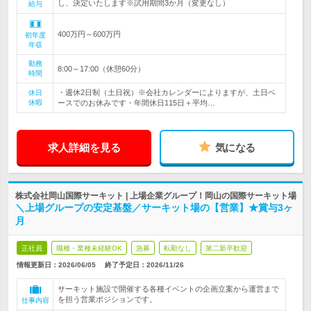
し、決定いたします※試用期間3か月（変更なし）
給与
400万円～600万円
初年度
年収
勤務
8:00～17:00（休憩60分）
時間
・週休2日制（土日祝）※会社カレンダーによりますが、土日ベ
休日
休暇
ースでのお休みです・年間休日115日＋平均…
求人詳細を見る
気になる
株式会社岡山国際サーキット | 上場企業グループ！岡山の国際サーキット場
＼上場グループの安定基盤／サーキット場の【営業】★賞与3ヶ
月
正社員
職種・業種未経験OK
急募
転勤なし
第二新卒歓迎
情報更新日：2026/06/05
終了予定日：
2026/11/26
サーキット施設で開催する各種イベントの企画立案から運営まで
を担う営業ポジションです。
仕事内容