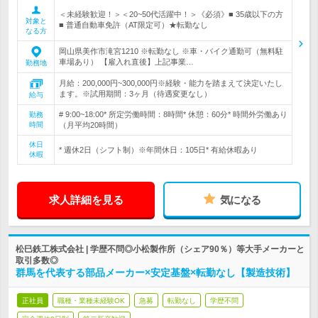
＜未経験歓迎！＞＜20~50代活躍中！＞《必須》■ 35歳以下の方
対象と
■ 普通自動車免許（AT限定可）★転勤なし
なる方
岡山県美作市滝宮1210 ※転勤なし ※車・バイク通勤可（無料駐
車場あり） 【雇入れ直後】上記事業…
勤務地
月給：200,000円~300,000円※経験・能力を踏まえて決定いたし
ます。※試用期間：3ヶ月（待遇変更なし）
給与
# 9:00~18:00* 所定労働時間：8時間* 休憩：60分* 時間外労働あり
勤務
時間
（月平均20時間）
休日
* 週休2日（シフト制）※年間休日：105日* 有給休暇あり
休暇
求人詳細を見る
気になる
松巳鉄工株式会社 | 学歴不問◎小松製作所（シェア90％）等大手メーカーと
取引多数◎
群馬を代表する部品メーカー×安定基盤×転勤なし【製造技術】
正社員
職種・業種未経験OK
急募
転勤なし
学歴不問