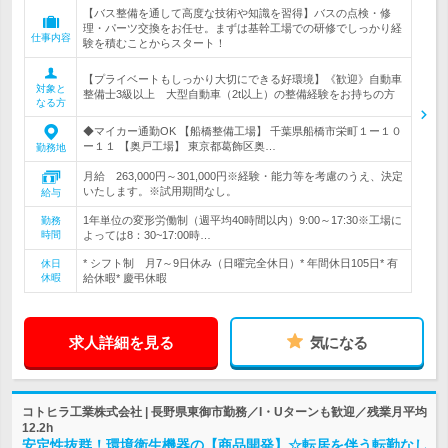
【バス整備を通して高度な技術や知識を習得】バスの点検・修
理・パーツ交換をお任せ。まずは基幹工場での研修でしっかり経
仕事内容
験を積むことからスタート！
【プライベートもしっかり大切にできる好環境】《歓迎》自動車
対象と
整備士3級以上 大型自動車（2t以上）の整備経験をお持ちの方
なる方
◆マイカー通勤OK 【船橋整備工場】 千葉県船橋市栄町１ー１０
ー１１ 【奥戸工場】 東京都葛飾区奥…
勤務地
月給 263,000円～301,000円※経験・能力等を考慮のうえ、決定
いたします。※試用期間なし。
給与
1年単位の変形労働制（週平均40時間以内）9:00～17:30※工場に
勤務
時間
よっては8：30~17:00時…
* シフト制 月7～9日休み（日曜完全休日）* 年間休日105日* 有
休日
休暇
給休暇* 慶弔休暇
求人詳細を見る
気になる
コトヒラ工業株式会社 | 長野県東御市勤務／I・Uターンも歓迎／残業月平均
12.2h
安定性抜群！環境衛生機器の【商品開発】☆転居を伴う転勤なし