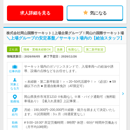
求人詳細を見る
気になる
株式会社岡山国際サーキット | 上場企業グループ！岡山の国際サーキット場
＼上場グループの安定基盤／サーキット場内の【給油スタッフ】
正社員
職種・業種未経験OK
急募
転勤なし
第二新卒歓迎
情報更新日：2026/06/05
終了予定日：
2026/11/26
サーキット場内のガソリンスタンドで、入場車両への給油や誘
導、設備の点検などをお任せします。
仕事内容
＜未経験・第二新卒歓迎！＞＜20~50代活躍中！＞《必須》■ 59
対象と
歳以下の方 ■ 普通自動車免許（AT限定可）
なる方
岡山県美作市滝宮1210 ※転勤なし ※車・バイク通勤可（無料駐
車場あり） 【雇入れ直後】上記事業…
勤務地
月給：190,000円~200,000円※経験・能力を踏まえて決定いたし
ます。※試用期間：3ヶ月（待遇変更なし）
給与
# 9:00~18:00* 所定労働時間：8時間* 休憩：60分* 時間外労働あり
勤務
時間
（月平均10時間）