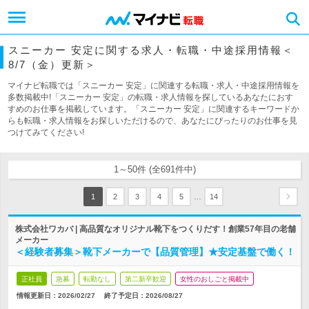
スニーカー 安定に関する求人・転職・中途採用情報＜
8/7（金）更新＞
マイナビ転職では「スニーカー 安定」に関連する転職・求人・中途採用情報を
多数掲載中!「スニーカー 安定」の転職・求人情報を探しているあなたにおす
すめのお仕事を掲載しています。「スニーカー 安定」に関連するキーワードか
らも転職・求人情報をお探しいただけるので、あなたにぴったりのお仕事を見
つけてみてください!
1～50件 (全691件中)
…
1
2
3
4
5
14
株式会社ワカバ | 高品質なオリジナル靴下をつくりだす！創業57年目の老舗
メーカー
＜経験者募集＞靴下メーカーで【品質管理】★安定基盤で働く！
正社員
急募
転勤なし
第二新卒歓迎
女性のおしごと掲載中
情報更新日：2026/02/27
終了予定日：
2026/08/27