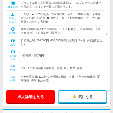
プリント基板加工装置等の制御設計業務。PLCプログラム設計か
ら現地立ち上げまで一貫して携わります。
仕事内容
《必須》■ PLC制御設計の実務経験（目安: 5~10年程度） ■ 現場
対応の経験 《歓迎》◆ 複数メーカーPLC使用経験、サーボ制御
対象と
経験をお持ちの方歓迎！
なる方
本社 静岡県浜松市中央区桜台5-1-1 ※転勤なし ※車通勤可 【雇
入れ直後】上記事業所 【変更の…
勤務地
日給月給制: 276,000円~400,000円※試用期間: 3ヶ月（待遇変更な
し）
給与
450万円～650万円
初年度
年収
勤務
8:30~17:30（実働8時間0分）休憩: 60分残業: あり
時間
# ★年間休日: 120日* 完全週休2日制（土日）* 年末年始休暇* 夏
休日
休暇
季休暇* GW* 有給休暇…
求人詳細を見る
気になる