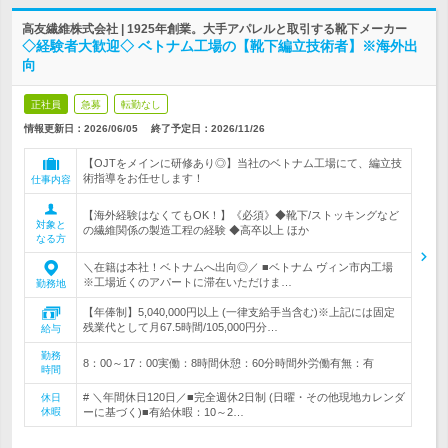
高友繊維株式会社 | 1925年創業。大手アパレルと取引する靴下メーカー
◇経験者大歓迎◇ ベトナム工場の【靴下編立技術者】※海外出
向
正社員
急募
転勤なし
情報更新日：2026/06/05
終了予定日：
2026/11/26
【OJTをメインに研修あり◎】当社のベトナム工場にて、編立技
術指導をお任せします！
仕事内容
【海外経験はなくてもOK！】《必須》◆靴下/ストッキングなど
対象と
の繊維関係の製造工程の経験 ◆高卒以上 ほか
なる方
＼在籍は本社！ベトナムへ出向◎／ ■ベトナム ヴィン市内工場
※工場近くのアパートに滞在いただけま…
勤務地
【年俸制】5,040,000円以上 (一律支給手当含む)※上記には固定
残業代として月67.5時間/105,000円分…
給与
勤務
8：00～17：00実働：8時間休憩：60分時間外労働有無：有
時間
# ＼年間休日120日／■完全週休2日制 (日曜・その他現地カレンダ
休日
休暇
ーに基づく)■有給休暇：10～2…