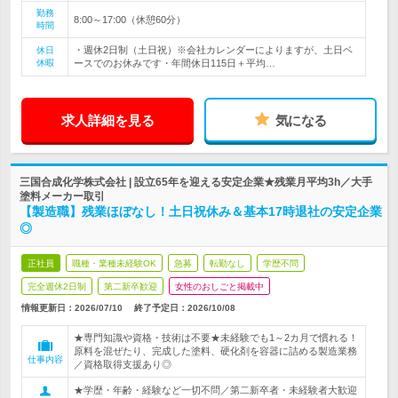
勤務
8:00～17:00（休憩60分）
時間
・週休2日制（土日祝）※会社カレンダーによりますが、土日ベ
休日
休暇
ースでのお休みです・年間休日115日＋平均…
求人詳細を見る
気になる
三国合成化学株式会社 | 設立65年を迎える安定企業★残業月平均3h／大手
塗料メーカー取引
【製造職】残業ほぼなし！土日祝休み＆基本17時退社の安定企業
◎
正社員
職種・業種未経験OK
急募
転勤なし
学歴不問
完全週休2日制
第二新卒歓迎
女性のおしごと掲載中
情報更新日：2026/07/10
終了予定日：
2026/10/08
★専門知識や資格・技術は不要★未経験でも1～2カ月で慣れる！
原料を混ぜたり、完成した塗料、硬化剤を容器に詰める製造業務
仕事内容
／資格取得支援あり◎
★学歴・年齢・経験など一切不問／第二新卒者・未経験者大歓迎