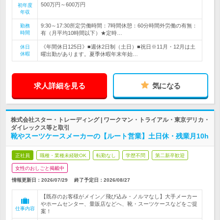
500万円～600万円
初年度
年収
9:30～17:30所定労働時間：7時間休憩：60分時間外労働の有無：
勤務
時間
有（月平均10時間以下）★定時…
《年間休日125日》■週休2日制（土日）■祝日※11月・12月は土
休日
休暇
曜出勤があります。夏季休暇年末年始…
求人詳細を見る
気になる
株式会社スター・トレーディング | ワークマン・トライアル・東京デリカ・
ダイレックス等と取引
靴やスーツケースメーカーの【ルート営業】土日休・残業月10h
正社員
職種・業種未経験OK
転勤なし
学歴不問
第二新卒歓迎
女性のおしごと掲載中
情報更新日：2026/07/29
終了予定日：
2026/08/27
【既存のお客様がメイン／飛び込み・ノルマなし】大手メーカー
やホームセンター、量販店などへ、靴・スーツケースなどをご提
仕事内容
案！