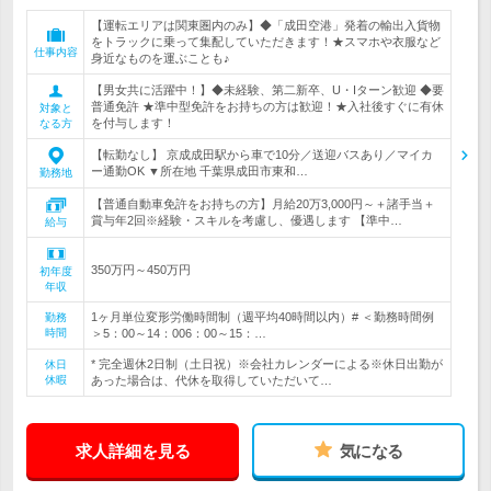
【運転エリアは関東圏内のみ】◆「成田空港」発着の輸出入貨物
をトラックに乗って集配していただきます！★スマホや衣服など
仕事内容
身近なものを運ぶことも♪
【男女共に活躍中！】◆未経験、第二新卒、U・Iターン歓迎 ◆要
普通免許 ★準中型免許をお持ちの方は歓迎！★入社後すぐに有休
対象と
を付与します！
なる方
【転勤なし】 京成成田駅から車で10分／送迎バスあり／マイカ
ー通勤OK ▼所在地 千葉県成田市東和…
勤務地
【普通自動車免許をお持ちの方】月給20万3,000円～＋諸手当＋
賞与年2回※経験・スキルを考慮し、優遇します 【準中…
給与
350万円～450万円
初年度
年収
1ヶ月単位変形労働時間制（週平均40時間以内）# ＜勤務時間例
勤務
時間
＞5：00～14：006：00～15：…
* 完全週休2日制（土日祝）※会社カレンダーによる※休日出勤が
休日
休暇
あった場合は、代休を取得していただいて…
求人詳細を見る
気になる