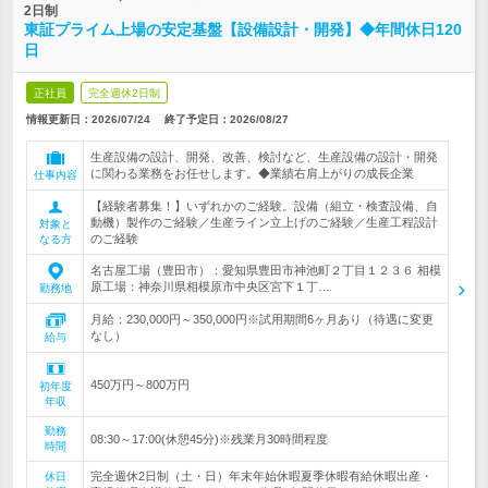
2日制
東証プライム上場の安定基盤【設備設計・開発】◆年間休日120
日
正社員
完全週休2日制
情報更新日：2026/07/24
終了予定日：
2026/08/27
生産設備の設計、開発、改善、検討など、生産設備の設計・開発
に関わる業務をお任せします。◆業績右肩上がりの成長企業
仕事内容
【経験者募集！】いずれかのご経験。設備（組立・検査設備、自
動機）製作のご経験／生産ライン立上げのご経験／生産工程設計
対象と
のご経験
なる方
名古屋工場（豊田市）：愛知県豊田市神池町２丁目１２３６ 相模
原工場：神奈川県相模原市中央区宮下１丁…
勤務地
月給：230,000円～350,000円※試用期間6ヶ月あり（待遇に変更
なし）
給与
450万円～800万円
初年度
年収
勤務
08:30～17:00(休憩45分)※残業月30時間程度
時間
完全週休2日制（土・日）年末年始休暇夏季休暇有給休暇出産・
休日