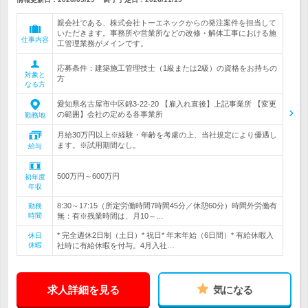
親会社である、株式会社トーエネックからの発注案件を担当して
いただきます。事務所や営業所などの改修・解体工事における施
仕事内容
工管理業務がメインです。
応募条件：建築施工管理技士（1級または2級）の資格をお持ちの
対象と
方
なる方
愛知県名古屋市中区錦3-22-20 【雇入れ直後】上記事業所 【変更
の範囲】会社の定める各事業所
勤務地
月給30万円以上※経験・年齢を考慮の上、当社規定により優遇し
ます。※試用期間なし。
給与
500万円～600万円
初年度
年収
8:30～17:15（所定労働時間7時間45分／休憩60分）時間外労働有
勤務
時間
無：有※残業時間は、月10～…
* 完全週休2日制（土日）* 祝日* 年末年始（6日間）* 有給休暇入
休日
休暇
社時に有給休暇を付与。4月入社…
求人詳細を見る
気になる