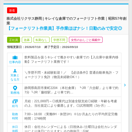
新着
株式会社リクサス静岡 | キレイな倉庫でのフォークリフト作業｜昭和57年創
業
【フォークリフト作業員】手作業ほぼナシ！日勤のみで安定◎
正社員
急募
転勤なし
学歴不問
女性のおしごと掲載中
情報更新日：2026/07/10
終了予定日：
2026/09/10
飲料製品を扱うキレイで働きやすい倉庫での【入出庫や倉庫内移
動】フォークリフト業務です！
仕事内容
＼学歴不問・未経験歓迎！／ 【必須条件】普通自動車免許・フ
対象と
ォークリフト免許（物流未経験OK！）
なる方
静岡県島田市東町2204 （本社倉庫） ┗JR「六合駅」より車で約
7分 ┗JR「藤枝駅」より車で約…
勤務地
月給：221,000円～◎残業代は別途全額支給◎経験・年齢を考慮
の上、当社規定により優遇します。◎試用期間（3か月）…
給与
7:00～16:00 （実働8H・休憩1H）※1か月あたりの平均所定労働
勤務
時間
時間：174時間
休日：会社カレンダーによる（日祝休み /土曜日は会社カレンダ
休日
休暇
ーにより休日になります）その他休日：GW…