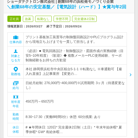
ショーダテクトロン株式会社 | 創業68年の浜松発モノづくり企業
＼創業68年の安定基盤／【電気設計（ハード）】★賞与年2回
正社員
急募
転勤なし
学歴不問
完全週休2日制
情報更新日：2026/03/27
終了予定日：
2026/09/24
プリント基板加工装置等の制御盤回路設計やPLCプログラム設計
から現地立ち上げまでを一貫して担当します。
仕事内容
《必須》■ 電気回路設計・制御盤設計・図面作成の実務経験（目
安5~10年程度）《歓迎》◆ 複数メーカーPLC使用経験、サーボ
対象と
制御経験をお持ちの方歓迎
なる方
本社 静岡県浜松市中央区桜台5-1-1 ※転勤なし ※車通勤可 【雇
入れ直後】上記事業所 【変更の…
勤務地
日給月給制: 276,000円~400,000円※試用期間: 3ヶ月（待遇変更な
し）
給与
450万円～650万円
初年度
年収
勤務
8:30~17:30（実働8時間0分）休憩: 60分残業: あり
時間
# ★年間休日: 120日* 完全週休2日制（土日）* 年末年始休暇* 夏
休日
休暇
季休暇* GW* 有給休暇…