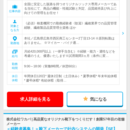
全国に安定した販路を持つオリジナルソックス専用メーカーであ
る当社にて、商品の機能・性能試験と判定、品質維持及び向上に
仕事内容
向けての管理をお任せ！
《必須》検査機関での勤務経験者《歓迎》繊維業界での品質管理
対象と
経験、繊維製品品質管理士資格 ほか
なる方
本社／広島県広島市西区商工センター2丁目13-14 ※原則転勤は
ありません。 ※マイカー・バイク通…
勤務地
月給420,000円以上（一律手当含む）※経験・能力・適性などを
考慮のうえ、優遇いたします※試用期間3ヵ月（条件に変…
給与
勤務
9:00～18:00（実働8時間／休憩60分）
時間
年間休日120日* 週休2日制（土日休み）* 夏季休暇* 年末年始休暇
休日
休暇
* 慶弔休暇* 有給休暇（取得…
求人詳細を見る
気になる
株式会社ワカバ | 高品質なオリジナル靴下をつくりだす！創業57年目の老舗
メーカー
＜経験者募集！＞靴下メーカーで社内システムの開発【SE】