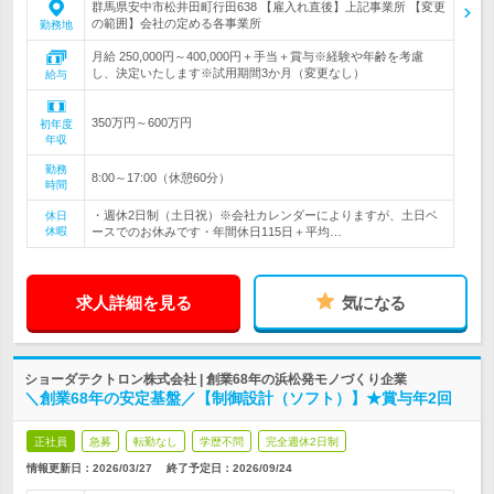
群馬県安中市松井田町行田638 【雇入れ直後】上記事業所 【変更
の範囲】会社の定める各事業所
勤務地
月給 250,000円～400,000円＋手当＋賞与※経験や年齢を考慮
し、決定いたします※試用期間3か月（変更なし）
給与
350万円～600万円
初年度
年収
勤務
8:00～17:00（休憩60分）
時間
・週休2日制（土日祝）※会社カレンダーによりますが、土日ベ
休日
休暇
ースでのお休みです・年間休日115日＋平均…
求人詳細を見る
気になる
ショーダテクトロン株式会社 | 創業68年の浜松発モノづくり企業
＼創業68年の安定基盤／【制御設計（ソフト）】★賞与年2回
正社員
急募
転勤なし
学歴不問
完全週休2日制
情報更新日：2026/03/27
終了予定日：
2026/09/24