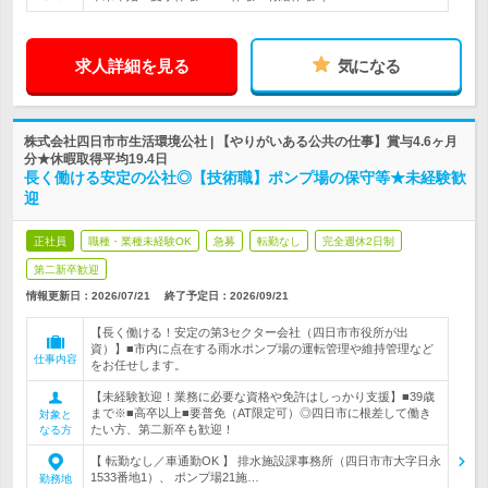
求人詳細を見る
気になる
株式会社四日市市生活環境公社 | 【やりがいある公共の仕事】賞与4.6ヶ月
分★休暇取得平均19.4日
長く働ける安定の公社◎【技術職】ポンプ場の保守等★未経験歓
迎
正社員
職種・業種未経験OK
急募
転勤なし
完全週休2日制
第二新卒歓迎
情報更新日：2026/07/21
終了予定日：
2026/09/21
【長く働ける！安定の第3セクター会社（四日市市役所が出
資）】■市内に点在する雨水ポンプ場の運転管理や維持管理など
仕事内容
をお任せします。
【未経験歓迎！業務に必要な資格や免許はしっかり支援】■39歳
まで※■高卒以上■要普免（AT限定可）◎四日市に根差して働き
対象と
たい方、第二新卒も歓迎！
なる方
【 転勤なし／車通勤OK 】 排水施設課事務所（四日市市大字日永
1533番地1）、 ポンプ場21施…
勤務地