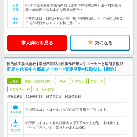
# 1年単位の変形労働時間制（週平均40時間以内）週平均労働時
勤務
時間
間：39時間09分基本的な勤務時間帯：…
◎年間休日 110日+有給休暇（取得率80%以上！）◎完全週休2
休日
休暇
日制日曜日休み＋シフト制（月8日～1…
求人詳細を見る
気になる
松巳鉄工株式会社 | 学歴不問◎小松製作所等大手メーカーと取引多数◎
群馬を代表する部品メーカー×安定基盤×転勤なし【製造】
正社員
職種・業種未経験OK
急募
転勤なし
学歴不問
完全週休2日制
第二新卒歓迎
情報更新日：2026/06/18
終了予定日：
2026/09/28
主力製品コントロールバルブの組立業務を担当します。
仕事内容
学歴問いません！製造経験者や理工系卒の方歓迎。未経験でも
対象と
「やってみたい！」気持ちがあればOK。
なる方