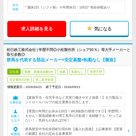
休日
* 週休2日（シフト制）※年間休日：105日* 有給休暇あり
休暇
求人詳細を見る
気になる
松巳鉄工株式会社 | 学歴不問◎小松製作所（シェア90％）等大手メーカーと
取引多数◎
群馬を代表する部品メーカー×安定基盤×転勤なし【製造】
正社員
職種・業種未経験OK
急募
転勤なし
学歴不問
完全週休2日制
第二新卒歓迎
情報更新日：2026/06/23
終了予定日：
2026/09/21
【家族手当・住宅手当など充実◎働きやすさ抜群！】主力製品コ
ントロールバルブの組立業務を担当します。
仕事内容
【実質の年間のお休み126日！WLB抜群の環境です◎】学歴問い
ません！製造経験者や理工系卒の方歓迎！未経験でも「やってみ
対象と
たい！」気持ちがあればOK！
なる方
群馬県安中市松井田町行田638 【雇入れ直後】上記事業所 【変更
の範囲】会社の定める各事業所
勤務地