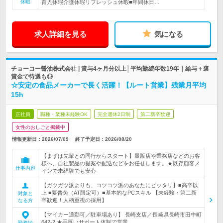
休暇
育児休暇介護休暇リフレッシュ休暇■年間休日…
求人詳細を見る
気になる
チョーコー醤油株式会社 | 賞与4ヶ月分以上│平均勤続年数19年｜給与＋褒
賞金で待遇も◎
☆安定の食品メーカーで長く活躍！【ルート営業】残業月平均
15h
正社員
職種・業種未経験OK
完全週休2日制
第二新卒歓迎
女性のおしごと掲載中
情報更新日：2026/07/09
終了予定日：
2026/08/20
【まずは先輩との同行からスタート】量販店や業務店などのお客
様へ、自社製品の提案や配送などをお任せします。★既存顧客メ
仕事内容
インで未経験でも安心
【ガツガツ派よりも、コツコツ派のあなたにピッタリ】■高卒以
上 ■要普免（AT限定可）■基本的なPCスキル 【未経験・第二新
対象と
卒歓迎！人柄重視の採用】
なる方
【マイカー通勤可／駐車場あり】 長崎支店／長崎県長崎市田中町
642-2 ★手厚いサポート体制で営業…
勤務地