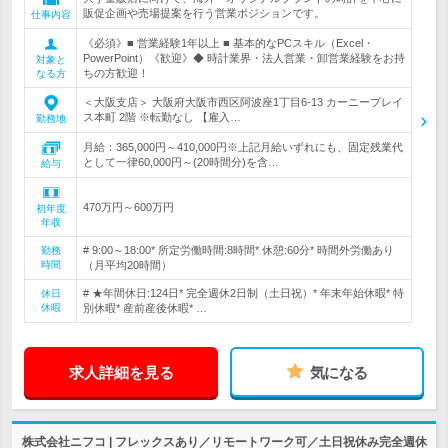
販促企画や売場提案を行う営業ポジションです。
仕事内容
《必須》■ 営業経験1年以上 ■ 基本的なPCスキル（Excel・
PowerPoint）《歓迎》◆ 時計業界・法人営業・卸営業経験をお持
対象と
ちの方歓迎！
なる方
＜大阪支店＞ 大阪府大阪市西区阿波座1丁目6-13 カーニープレイ
ス本町 2階 ※転勤なし 【雇入…
勤務地
月給：365,000円～410,000円※上記月給いずれにも、固定残業代
として一律60,000円～(20時間分)を含…
給与
470万円～600万円
初年度
年収
# 9:00～18:00* 所定労働時間:8時間* 休憩:60分* 時間外労働あり
勤務
時間
（月平均20時間）
# ★年間休日:124日* 完全週休2日制（土日祝）* 年末年始休暇* 特
休日
休暇
別休暇* 産前産後休暇* …
求人詳細を見る
気になる
株式会社ニフコ | フレックスあり／リモートワーク可／土日祝休み完全週休