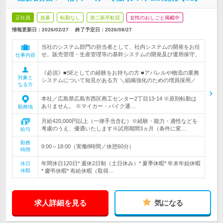
正社員
急募
転勤なし
第二新卒歓迎
女性のおしごと掲載中
情報更新日：2026/02/27
終了予定日：
2026/08/27
当社のシステム部門の担当者として、社内システムの開発をお任
せ。販売管理・生産管理等の基幹システムの開発及び運用保守。
仕事内容
《必須》■SEとしての経験をお持ちの方 ■アパレルや物流の業務
対象と
システムについて知見がある方 ＼組織強化のための増員採用／
なる方
本社／広島県広島市西区商工センター2丁目13-14 ※原則転勤は
ありません。 ※マイカー・バイク通…
勤務地
月給420,000円以上（一律手当含む）※経験・能力・適性などを
考慮のうえ、優遇いたします※試用期間3ヵ月（条件に変…
給与
勤務
9:00～18:00（実働8時間／休憩60分）
時間
年間休日120日* 週休2日制（土日休み）* 夏季休暇* 年末年始休暇
休日
休暇
* 慶弔休暇* 有給休暇（取得…
求人詳細を見る
気になる