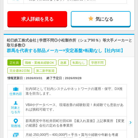
求人詳細を見る
気になる
松巳鉄工株式会社 | 学歴不問◎小松製作所（シェア90％）等大手メーカーと
取引多数◎
群馬を代表する部品メーカー×安定基盤×転勤なし【社内SE】
正社員
職種・業種未経験OK
急募
転勤なし
学歴不問
完全週休2日制
第二新卒歓迎
情報更新日：2026/03/31
終了予定日：
2026/09/28
社内SEとして社内システムやネットワークの運用・保守、DX推
進を担当します。
仕事内容
VBAやデータベース、現場改善の経験歓迎！未経験でも意欲があ
対象と
れば挑戦可能です。
なる方
群馬県安中市松井田町行田638 【雇入れ直後】上記事業所 【変更
の範囲】会社の定める各事業所
勤務地
月給 250,000円～400,000円＋手当＋賞与※経験や年齢を考慮