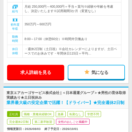
月給 250,000円～400,000円＋手当＋賞与※経験や年齢を考慮
し、決定いたします※試用期間3か月（変更なし）
給与
350万円～600万円
初年度
年収
勤務
8:00～17:00（休憩60分）※時間外労働あり
時間
・週休2日制（土日祝）※会社カレンダーによりますが、土日ベ
休日
休暇
ースでのお休みです・年間休日115日＋平均…
求人詳細を見る
気になる
東京エアカーゴサービス株式会社 | ＜日本通運グループ＞★男性の育休取得
実績あり★土日祝休み
業界最大級の安定企業で活躍！【ドライバー】★完全週休2日制
正社員
職種・業種未経験OK
急募
転勤なし
学歴不問
完全週休2日制
第二新卒歓迎
女性のおしごと掲載中
情報更新日：2026/08/03
終了予定日：
2026/10/01