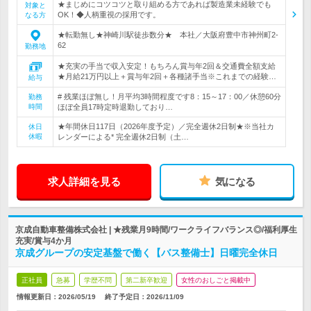
★まじめにコツコツと取り組める方であれば製造業未経験でも
対象と
OK！◆人柄重視の採用です。
なる方
★転勤無し★神崎川駅徒歩数分★ 本社／大阪府豊中市神州町2-
62
勤務地
★充実の手当で収入安定！もちろん賞与年2回＆交通費全額支給
★月給21万円以上＋賞与年2回＋各種諸手当※これまでの経験…
給与
# 残業ほぼ無し！月平均3時間程度です8：15～17：00／休憩60分
勤務
時間
ほぼ全員17時定時退勤しており…
★年間休日117日（2026年度予定）／完全週休2日制★※当社カ
休日
休暇
レンダーによる* 完全週休2日制（土…
求人詳細を見る
気になる
京成自動車整備株式会社 | ★残業月9時間/ワークライフバランス◎/福利厚生
充実/賞与4か月
京成グループの安定基盤で働く【バス整備士】日曜完全休日
正社員
急募
学歴不問
第二新卒歓迎
女性のおしごと掲載中
情報更新日：2026/05/19
終了予定日：
2026/11/09