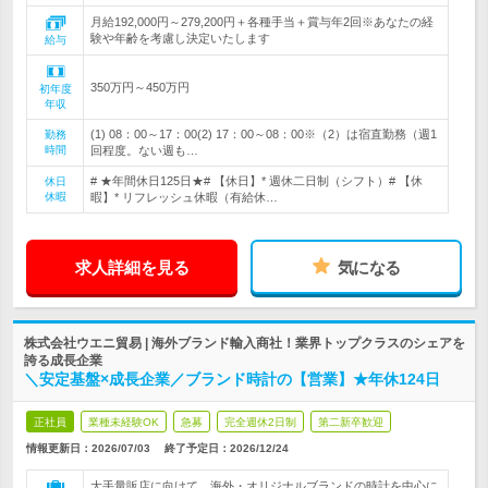
月給192,000円～279,200円＋各種手当＋賞与年2回※あなたの経
験や年齢を考慮し決定いたします
給与
350万円～450万円
初年度
年収
(1) 08：00～17：00(2) 17：00～08：00※（2）は宿直勤務（週1
勤務
時間
回程度。ない週も…
# ★年間休日125日★# 【休日】* 週休二日制（シフト）# 【休
休日
休暇
暇】* リフレッシュ休暇（有給休…
求人詳細を見る
気になる
株式会社ウエニ貿易 | 海外ブランド輸入商社！業界トップクラスのシェアを
誇る成長企業
＼安定基盤×成長企業／ブランド時計の【営業】★年休124日
正社員
業種未経験OK
急募
完全週休2日制
第二新卒歓迎
情報更新日：2026/07/03
終了予定日：
2026/12/24
大手量販店に向けて、海外・オリジナルブランドの時計を中心に