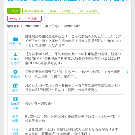
正社員
業種未経験OK
急募
転勤なし
第二新卒歓迎
女性のおしごと掲載中
情報更新日：2026/03/10
終了予定日：
2026/09/07
自社製品の開発全般を担当！「こんな製品を創りたい」というア
イデアの企画・立案から携われる！将来は開発部門の中核メンバ
仕事内容
ーとして活躍いただきます
【定着率90%以上！平均勤続年数19.5年】◆製品の企画、開発の
経験(業界不問)◆理系学科卒業の方(分野不問)<年間休日120日程
対象と
度/3LDKの家族寮もあり>
なる方
長野県東御市滋野乙1320 《Uターン・Iターン歓迎/マイカー通勤
OK》 ※上田市、千曲市、佐久市…
勤務地
月給25万円～31.2万円＋各種手当＋賞与年2回(昨年度実績:5.1か
月分)※試用期間3ヶ月あり（期間中の待遇変更な…
給与
400万円～500万円
初年度
年収
8：20～17：00（休憩50分）※残業月平均12.2ｈ（全社平均）※
勤務
時間
残業手当支給
・週休2日制（土日）※第3土曜日のみ出勤となる月があります・
休日
休暇
年末年始・夏季休暇・GW休暇・有給休暇（…