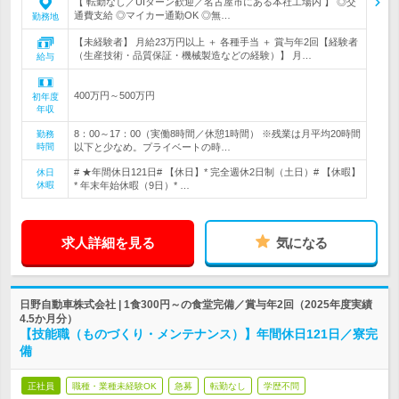
【 転勤なし／UIターン歓迎／名古屋市にある本社工場内 】 ◎交
通費支給 ◎マイカー通勤OK ◎無…
勤務地
【未経験者】 月給23万円以上 ＋ 各種手当 ＋ 賞与年2回【経験者
（生産技術・品質保証・機械製造などの経験）】 月…
給与
400万円～500万円
初年度
年収
8：00～17：00（実働8時間／休憩1時間） ※残業は月平均20時間
勤務
時間
以下と少なめ。プライベートの時…
# ★年間休日121日# 【休日】* 完全週休2日制（土日）# 【休暇】
休日
休暇
* 年末年始休暇（9日）* …
求人詳細を見る
気になる
日野自動車株式会社 | 1食300円～の食堂完備／賞与年2回（2025年度実績
4.5か月分）
【技能職（ものづくり・メンテナンス）】年間休日121日／寮完
備
正社員
職種・業種未経験OK
急募
転勤なし
学歴不問