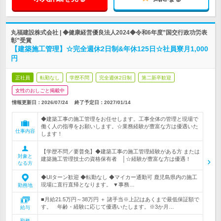
丸福建設株式会社 | ◆健康経営優良法人2024◆令和6年度”国交行政功労表
彰”受賞
【建築施工管理】☆完全週休2日制&年休125日☆社員寮月1,000
円
正社員
転勤なし
学歴不問
完全週休2日制
第二新卒歓迎
女性のおしごと掲載中
情報更新日：2026/07/24
終了予定日：
2027/01/14
◆建築工事の施工管理をお任せします。工事全体の管理と現場で
働く人の指導をお願いします。☆業務経験が豊富な方は優遇いた
仕事内容
します！
【学歴不問／要普免】◆建築工事の施工管理経験がある方 または
対象と
建築施工管理技士の資格保有者 │☆経験が豊富な方は優遇！
なる方
◆UIターン歓迎 ◆転勤なし ◆マイカー通勤可 鹿児島県内の施工
現場に直行直帰となります。 ▼事務…
勤務地
■月給21.5万円～38万円 ＋ 諸手当※上記はあくまで最低保証額で
す。 年齢・経験に応じて優遇いたします。※3か月…
給与
勤務