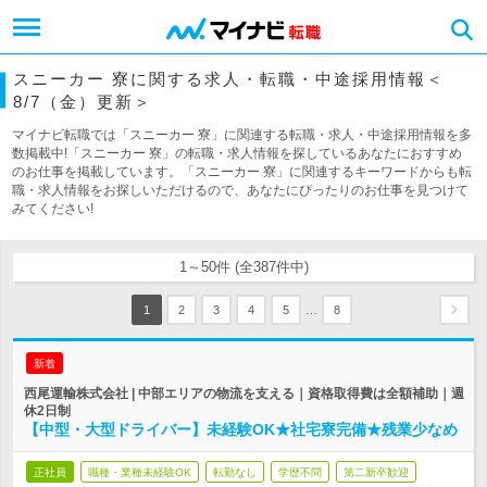
スニーカー 寮に関する求人・転職・中途採用情報＜
8/7（金）更新＞
マイナビ転職では「スニーカー 寮」に関連する転職・求人・中途採用情報を多
数掲載中!「スニーカー 寮」の転職・求人情報を探しているあなたにおすすめ
のお仕事を掲載しています。「スニーカー 寮」に関連するキーワードからも転
職・求人情報をお探しいただけるので、あなたにぴったりのお仕事を見つけて
みてください!
1～50件 (全387件中)
…
1
2
3
4
5
8
新着
西尾運輸株式会社 | 中部エリアの物流を支える｜資格取得費は全額補助｜週
休2日制
【中型・大型ドライバー】未経験OK★社宅寮完備★残業少なめ
正社員
職種・業種未経験OK
転勤なし
学歴不問
第二新卒歓迎