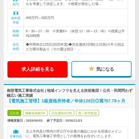
ルを考慮して決定します。 ※残業が発生した場…
給与
400万円～600万円
初年度
年収
8：30～17：30 ※実働8ｈ（休憩 12：00～13：00）※残業は平
勤務
時間
均20時間
◆年間休日125日(2025年度)◆完全週休2日制(土日祝)※年３回ほ
休日
休暇
ど土曜出勤あり（その週は祝日・…
求人詳細を見る
気になる
南部電気工事株式会社 | 地域インフラを支える技術集団！公共・民間問わず
幅広い施工実績
【電気施工管理】1級資格所持者／年休128日◎賞与7.78ヶ月
正社員
職種未経験OK
完全週休2日制
第二新卒歓迎
情報更新日：2026/06/02
終了予定日：
2026/11/23
北上市内及び県内の官公庁や企業の施設にかかる現場がメイン
に、電気工事施工管理としての業務をお任せいたします。
仕事内容