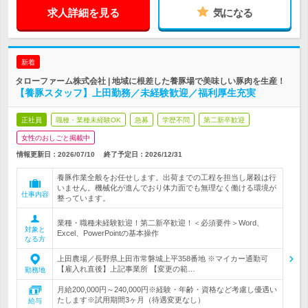
求人詳細を見る
気になる
新着
タローファーム株式会社 | 地域に根差した養豚場で美味しい豚肉を生産！
【養豚スタッフ】上田勤務／未経験歓迎／福利厚生充実
正社員
職種・業種未経験OK
急募
学歴不問
第二新卒歓迎
女性のおしごと掲載中
情報更新日：2026/07/10
終了予定日：
2026/12/31
養豚作業全般をお任せします。出荷までの工程を担当し屠殺は行
いません。機械化が進んでおり体力面でも無理なく働ける環境が
仕事内容
整っています。
業種・職種未経験歓迎！第二新卒歓迎！＜必須要件＞Word、
対象と
Excel、PowerPointの基本操作
なる方
上田農場／長野県上田市常磐城上平358番地 ※マイカー通勤可
【雇入れ直後】上記事業所 【変更の範…
勤務地
月給200,000円～240,000円※経験・年齢・資格など考慮し優遇い
たします※試用期間3ヶ月（待遇変更なし）
給与