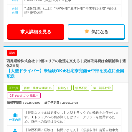
8:00～17:00（休憩60分）※仕事…
* 週休2日制（土日）* GW休暇* 夏季休暇* 年末年始休暇* 有給休
休日
休暇
暇* 慶弔休暇
求人詳細を見る
気になる
新着
西尾運輸株式会社 | 中部エリアの物流を支える｜資格取得費は全額補助｜週
休2日制
【大型ドライバー】未経験OK★社宅寮完備★中部を拠点に全国
配送
正社員
職種・業種未経験OK
転勤なし
学歴不問
第二新卒歓迎
女性のおしごと掲載中
情報更新日：2026/08/07
終了予定日：
2026/10/08
【特別なスキルは必要なし】大型トラックでの輸送をお任せしま
す。★トラックへの積み降ろしはフォークリフトを使用するた
仕事内容
め、身体への負担は少なめ！
【学歴不問／経験は一切問いません】《必須条件》普通自動車免