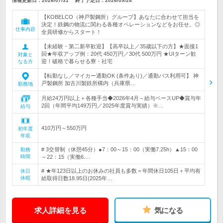
情報更新日：2026/07/31
終了予定日：
2026/09/24
【KOBELCO（神戸製鋼所）グループ】あなたに合わせて担当を
決定！鉄鋼の物流に関わる各種オペレーションなどをお任せ。◎
仕事内容
全員研修からスタート！
【未経験・第二新卒歓迎】【高卒以上／35歳以下の方】★面接1
回★年収アップ例：20代 450万円／30代 500万円 ★UIターン歓
対象と
迎！破格で暮らせる寮・社宅
なる方
【転勤なし／マイカー通勤OK (条件あり)／通勤バス利用可】 神
戸製鋼所 加古川製鉄所構内（兵庫県…
勤務地
月給24万円以上＋各種手当◆2026年4月～給与ベースUP◆賞与年
2回（年間平均149万円／2025年度賞与実績）※…
給与
410万円～550万円
初年度
年収
# 3交替制（休憩45分）●7：00～15：00（実働7.25h）▲15：00
勤務
時間
～22：15（実働6.…
# ★年123日以上のお休みの社員も多数＝年間休日105日＋平均有
休日
休暇
給取得日数18.95日(2025年…
求人詳細を見る
気になる