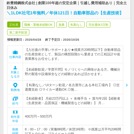
鈴豊精鋼株式会社 | 創業100年超の安定企業｜引越し費用補助あり｜完全土
日休み
＼1LDK社宅1年無料／年休121日！自動車部品の【生産技術】
正社員
職種・業種未経験OK
急募
転勤なし
完全週休2日制
第二新卒歓迎
情報更新日：2026/04/28
終了予定日：
2026/10/26
【入社後の手厚いサポートあり★残業月20時間以下】自動車部品
の生産技術として、製品の構想段階から量産までの工程設計や改
仕事内容
善業務をお任せします。
【未経験歓迎／学歴不問】モノづくりへの興味がある方。機械分
対象と
野の製造や設備保全などの経験があれば活かせます。
なる方
【 転勤なし／UIターン歓迎／名古屋市にある本社工場内 】 ◎交
通費支給 ◎マイカー通勤OK ◎無…
勤務地
【未経験者】 月給23万円以上 ＋ 各種手当 ＋ 賞与年2回【経験者
（生産技術・品質保証・機械製造などの経験）】 月…
給与
400万円～500万円
初年度
年収
8：00～17：00（実働8時間／休憩1時間） ※残業は月平均20時間
勤務
時間
以下と少なめ。プライベートの時…