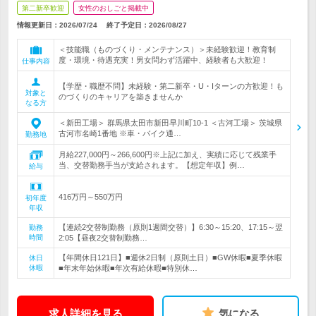
第二新卒歓迎
女性のおしごと掲載中
情報更新日：2026/07/24
終了予定日：
2026/08/27
＜技能職（ものづくり・メンテナンス）＞未経験歓迎！教育制
度・環境・待遇充実！男女問わず活躍中、経験者も大歓迎！
仕事内容
【学歴・職歴不問】未経験・第二新卒・U・Iターンの方歓迎！も
対象と
のづくりのキャリアを築きませんか
なる方
＜新田工場＞ 群馬県太田市新田早川町10-1 ＜古河工場＞ 茨城県
古河市名崎1番地 ※車・バイク通…
勤務地
月給227,000円～266,600円※上記に加え、実績に応じて残業手
当、交替勤務手当が支給されます。【想定年収】例…
給与
416万円～550万円
初年度
年収
【連続2交替制勤務（原則1週間交替）】6:30～15:20、17:15～翌
勤務
時間
2:05【昼夜2交替制勤務…
【年間休日121日】■週休2日制（原則土日）■GW休暇■夏季休暇
休日
休暇
■年末年始休暇■年次有給休暇■特別休…
求人詳細を見る
気になる