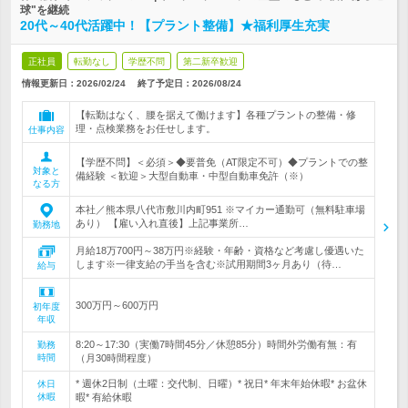
球"を継続
20代～40代活躍中！【プラント整備】★福利厚生充実
正社員
転勤なし
学歴不問
第二新卒歓迎
情報更新日：2026/02/24
終了予定日：
2026/08/24
【転勤はなく、腰を据えて働けます】各種プラントの整備・修
理・点検業務をお任せします。
仕事内容
【学歴不問】＜必須＞◆要普免（AT限定不可）◆プラントでの整
対象と
備経験 ＜歓迎＞大型自動車・中型自動車免許（※）
なる方
本社／熊本県八代市敷川内町951 ※マイカー通勤可（無料駐車場
あり） 【雇い入れ直後】上記事業所…
勤務地
月給18万700円～38万円※経験・年齢・資格など考慮し優遇いた
します※一律支給の手当を含む※試用期間3ヶ月あり（待…
給与
300万円～600万円
初年度
年収
8:20～17:30（実働7時間45分／休憩85分）時間外労働有無：有
勤務
時間
（月30時間程度）
* 週休2日制（土曜：交代制、日曜）* 祝日* 年末年始休暇* お盆休
休日
休暇
暇* 有給休暇