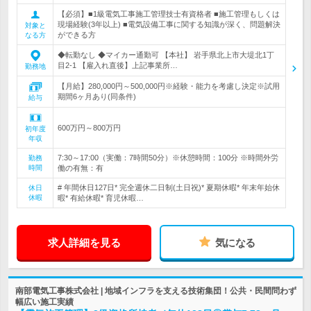
【必須】■1級電気工事施工管理技士有資格者 ■施工管理もしくは
現場経験(3年以上) ■電気設備工事に関する知識が深く、問題解決
対象と
ができる方
なる方
◆転勤なし ◆マイカー通勤可 【本社】 岩手県北上市大堤北1丁
目2‐1 【雇入れ直後】上記事業所…
勤務地
【月給】280,000円～500,000円※経験・能力を考慮し決定※試用
期間6ヶ月あり(同条件)
給与
600万円～800万円
初年度
年収
7:30～17:00（実働：7時間50分）※休憩時間：100分 ※時間外労
勤務
時間
働の有無：有
# 年間休日127日* 完全週休二日制(土日祝)* 夏期休暇* 年末年始休
休日
休暇
暇* 有給休暇* 育児休暇…
求人詳細を見る
気になる
南部電気工事株式会社 | 地域インフラを支える技術集団！公共・民間問わず
幅広い施工実績