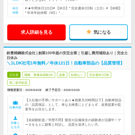
# ★年間休日121日# 【休日】* 完全週休2日制（土日）# 【休暇】
休日
休暇
* 年末年始休暇（9日）* …
求人詳細を見る
気になる
鈴豊精鋼株式会社 | 創業100年超の安定企業｜引越し費用補助あり｜完全土
日休み
＼1LDK社宅1年無料／年休121日！自動車部品の【品質管理】
正社員
職種・業種未経験OK
急募
転勤なし
完全週休2日制
第二新卒歓迎
情報更新日：2026/04/28
終了予定日：
2026/10/26
【入社後の手厚いサポートあり★残業月20時間以下】自動車部品
の「品質保証」として、単なる検査にとどまらず、改善提案や監
仕事内容
査等をお任せします。
【未経験歓迎／学歴不問】製造や設備保全の経験者が活躍中！デ
対象と
ータをもとに顧客と対話し、品質を追求したい方。
なる方