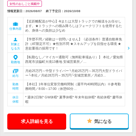
女性のおしごと掲載中
情報更新日：2026/08/07
終了予定日：
2026/10/08
【近距離配送が中心】4tまたは大型トラックでの輸送をお任せし
ます。★トラックへの積み降ろしはフォークリフトを使用するた
仕事内容
め、身体への負担は少なめ
【学歴不問／経験は一切問いません】《必須条件》普通自動車免
許（AT限定不可）★性別不問 ★スキルアップを目指せる環境 ★
対象と
意欲重視の採用です！
なる方
【転勤なし／マイカー通勤可（無料駐車場あり）】 本社／愛知県
西尾市須脇町大境13番地 安城営業所／…
勤務地
月給25万円～中型ドライバー└月給25万円～35万円大型ドライバ
ー└本社／月給28万円～35万円└安城営業所／月給3…
給与
【本社】1年単位変形労働時間制（週平均40時間以内）※参考勤
勤務
時間
務時間／8:00～17:00（休憩60分…
* 週休2日制* GW休暇* 夏季休暇* 年末年始休暇* 有給休暇* 慶弔休
休日
休暇
暇
求人詳細を見る
気になる