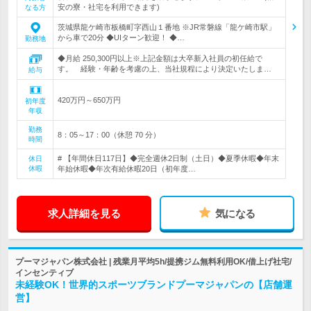
安の寮・社宅を利用できます)
なる方
茨城県龍ケ崎市板橋町字西山１番地 ※JR常磐線「龍ケ崎市駅」
から車で20分 ◆UIターン歓迎！ ◆…
勤務地
◆月給 250,300円以上※上記金額は大卒新入社員の初任給で
す。 経験・年齢を考慮の上、当社規程により決定いたしま…
給与
420万円～650万円
初年度
年収
勤務
8：05～17：00（休憩 70 分）
時間
# 【年間休日117日】◆完全週休2日制（土日）◆夏季休暇◆年末
休日
休暇
年始休暇◆年次有給休暇20日（初年度…
求人詳細を見る
気になる
プーマジャパン株式会社 | 残業月平均5h/提携ジム無料利用OK/借上げ社宅/
インセンティブ
未経験OK！世界的スポーツブランドプーマジャパンの【店舗運
営】