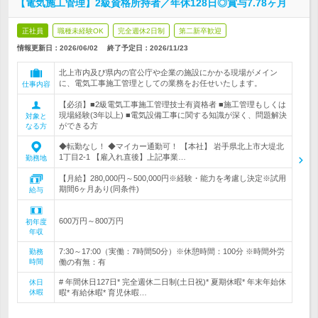
【電気施工管理】2級資格所持者／年休128日◎賞与7.78ヶ月
正社員
職種未経験OK
完全週休2日制
第二新卒歓迎
情報更新日：2026/06/02
終了予定日：
2026/11/23
北上市内及び県内の官公庁や企業の施設にかかる現場がメイン
に、電気工事施工管理としての業務をお任せいたします。
仕事内容
【必須】■2級電気工事施工管理技士有資格者 ■施工管理もしくは
現場経験(3年以上) ■電気設備工事に関する知識が深く、問題解決
対象と
ができる方
なる方
◆転勤なし！ ◆マイカー通勤可！ 【本社】 岩手県北上市大堤北
1丁目2‐1 【雇入れ直後】上記事業…
勤務地
【月給】280,000円～500,000円※経験・能力を考慮し決定※試用
期間6ヶ月あり(同条件)
給与
600万円～800万円
初年度
年収
7:30～17:00（実働：7時間50分）※休憩時間：100分 ※時間外労
勤務
時間
働の有無：有
# 年間休日127日* 完全週休二日制(土日祝)* 夏期休暇* 年末年始休
休日
休暇
暇* 有給休暇* 育児休暇…