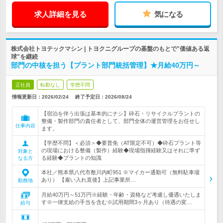
求人詳細を見る
気になる
株式会社トヨテックマシン | トヨクニグループの基盤のもとで"価値ある返
球"を継続
部門の中核を担う【プラント部門統括管理】★月給40万円～
正社員
転勤なし
学歴不問
情報更新日：2026/02/24
終了予定日：
2026/08/24
【宿泊を伴う出張は基本的にナシ】砕石・リサイクルプラントの
整備・製作部門の責任者として、部門全体の運営管理をお任せし
仕事内容
ます。
【学歴不問】＜必須＞◆要普免（AT限定不可）◆砕石プラント等
の現場における整備（製作）経験◆現場指揮経験又はそれに準ず
対象と
る経験◆プラントの知識
なる方
本社／熊本県八代市敷川内町951 ※マイカー通勤可（無料駐車場
あり） 【雇い入れ直後】上記事業所…
勤務地
月給40万円～51万円※経験・年齢・資格など考慮し優遇いたしま
す※一律支給の手当を含む※試用期間3ヶ月あり（待遇の変…
給与