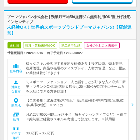
プーマジャパン株式会社 | 残業月平均5h/提携ジム無料利用OK/借上げ社宅/
インセンティブ
未経験OK！世界的スポーツブランドプーマジャパンの【店舗運
営】
正社員
職種・業種未経験OK
第二新卒歓迎
女性のおしごと掲載中
情報更新日：2026/05/15
終了予定日：
2026/08/27
様々なスキルを習得する多彩な研修あり！接客販売、売上管理、
在庫管理、商品や売場のディスプレイ、人材の管理、など、幅広
仕事内容
い業務経験ができます！
＼スポーツ、ファッション、人と話すことが好きな方／◎第二新
卒・ブランクOK◎副店長＆店長も20～30代が活躍中◎チーム力
対象と
を大切にできる方を歓迎！
なる方
【全国募集！北海道/栃木/埼玉/千葉/東京/長野/静岡/愛知/三重/岐
阜/兵庫/大阪】 ※マイカー…
勤務地
月給23万6500円以上＋諸手当（毎月インセンティブなど）＋賞与
※給与額は経験やスキルを考慮して決定します。※試用期…
給与
300万円～350万円
初年度
年収