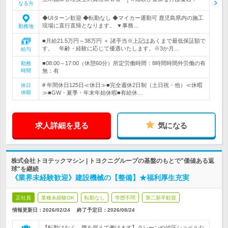
なる方
◆UIターン歓迎 ◆転勤なし ◆マイカー通勤可 鹿児島県内の施工
現場に直行直帰となります。 ▼事務…
勤務地
■月給21.5万円～38万円 ＋ 諸手当※上記はあくまで最低保証額で
す。 年齢・経験に応じて優遇いたします。※3か月…
給与
■08:00～17:00（休憩60分）所定労働時間：8時間時間外労働の有
勤務
時間
無：有
# 年間休日125日≪休日≫■完全週休2日制（土日祝・他）≪休暇
休日
休暇
≫■GW・夏季・年末年始休暇■有給休…
求人詳細を見る
気になる
株式会社トヨテックマシン | トヨクニグループの基盤のもとで"価値ある返
球"を継続
《業界未経験歓迎》建設機械の【整備】★福利厚生充実
正社員
業種未経験OK
転勤なし
学歴不問
第二新卒歓迎
情報更新日：2026/02/24
終了予定日：
2026/08/24
【転勤はなく、腰を据えて働けます】クレーンや油圧ショベルな