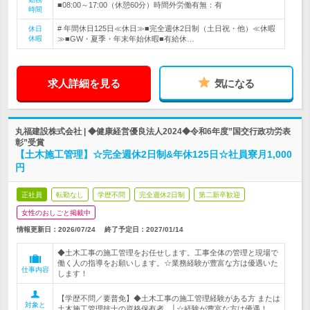
■08:00～17:00（休憩60分）時間外労働有無：有
時間
# 年間休日125日≪休日≫■完全週休2日制（土日祝・他）≪休暇
休日
休暇
≫■GW・夏季・年末年始休暇■有給休…
求人詳細を見る
気になる
丸福建設株式会社 | ◆健康経営優良法人2024◆令和6年度”国交行政功労表
彰”受賞
【土木施工管理】☆完全週休2日制&年休125日☆社員寮月1,000
円
正社員
転勤なし
学歴不問
完全週休2日制
第二新卒歓迎
女性のおしごと掲載中
情報更新日：2026/07/24
終了予定日：
2027/01/14
◆土木工事の施工管理をお任せします。工事全体の管理と現場で
働く人の指導をお願いします。☆業務経験が豊富な方は優遇いた
仕事内容
します！
【学歴不問／要普免】◆土木工事の施工管理経験がある方 または
対象と
土木施工管理技士の資格保有者 │☆経験が豊富な方は優遇！