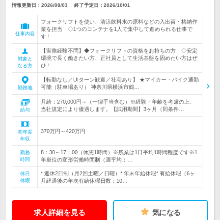
情報更新日：2026/08/03
終了予定日：
2026/10/01
フォークリフトを使い、清涼飲料水の原料などの入出荷・格納作
業を担当 ◇1つのコンテナを1人で集中して進められる仕事で
仕事内容
す！
【実務経験不問】◆フォークリフトの資格をお持ちの方 ◇安定
環境で長く働きたい方、正社員として生活基盤を固めたい方はぜ
対象と
ひ！
なる方
【転勤なし／UIターン歓迎／社宅あり】 ★マイカー・バイク通勤
可能（駐車場あり） 神奈川県横浜市鶴…
勤務地
月給：270,000円～（一律手当含む）※経験・年齢を考慮の上、
当社規定により優遇します。【試用期間】3ヶ月（同条件…
給与
370万円～420万円
初年度
年収
8：30～17：00（休憩1時間）※残業は1日平均1時間程度です※1
勤務
時間
年単位の変形労働時間制（週平均：…
* 週休2日制（月2回土曜／日曜）* 年末年始休暇* 有給休暇（6ヶ
休日
休暇
月経過後の年次有給休暇日数：10…
求人詳細を見る
気になる