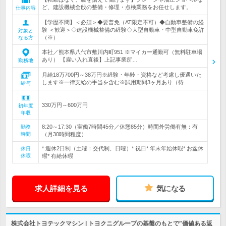
ど、建設機械全般の整備・修理・点検業務をお任せします。
仕事内容
【学歴不問】＜必須＞◆要普免（AT限定不可）◆自動車整備の経
験 ＜歓迎＞◇建設機械整備の経験◇大型自動車・中型自動車免許
対象と
（※）
なる方
本社／熊本県八代市敷川内町951 ※マイカー通勤可（無料駐車場
あり） 【雇い入れ直後】上記事業所…
勤務地
月給18万700円～38万円※経験・年齢・資格など考慮し優遇いた
します※一律支給の手当を含む※試用期間3ヶ月あり（待…
給与
330万円～600万円
初年度
年収
8:20～17:30（実働7時間45分／休憩85分）時間外労働有無：有
勤務
時間
（月30時間程度）
* 週休2日制（土曜：交代制、日曜）* 祝日* 年末年始休暇* お盆休
休日
休暇
暇* 有給休暇
求人詳細を見る
気になる
株式会社トヨテックマシン | トヨクニグループの基盤のもとで"価値ある返