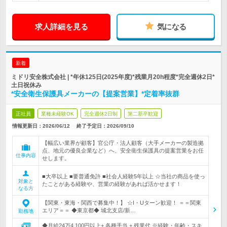
求人詳細を見る
気になる
新着
ミドリ安全株式会社 | *年休125日(2025年度)*残業月20h程度*完全週休2日*
土日祝休み
*安全衛生保護具メーカーの【提案営業】*定着率抜群
正社員
業種未経験OK
完全週休2日制
第二新卒歓迎
情報更新日：2026/06/12
終了予定日：
2026/09/10
【幅広い業界が顧客】官公庁・法人顧客（大手メーカーの製造拠
点、地元の優良企業など）へ、安全衛生保護具の提案営業をお任
仕事内容
せします。
■大卒以上 ■要普通免許 ■社会人経験5年以上 ☆当社の商品を使っ
対象と
たことがある経験や、営業の経験があれば活かせます！
なる方
【関東・東海・関西で募集中！】 ☆I・Uターン歓迎！ ＝＝関東
エリア＝＝ ◆東京都◆ 城北支店/新…
勤務地
◆月給24万4,100円以上+ 各種手当 + 残業代 ※経験・年齢・スキ