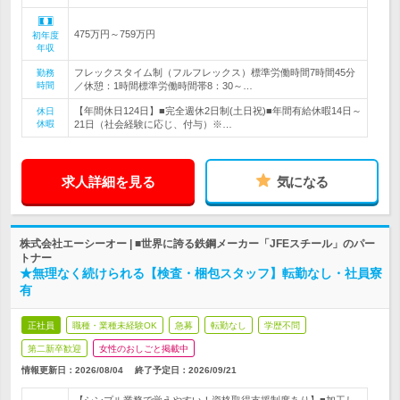
475万円～759万円
初年度
年収
フレックスタイム制（フルフレックス）標準労働時間7時間45分
勤務
時間
／休憩：1時間標準労働時間帯8：30～…
【年間休日124日】■完全週休2日制(土日祝)■年間有給休暇14日～
休日
休暇
21日（社会経験に応じ、付与）※…
求人詳細を見る
気になる
株式会社エーシーオー | ■世界に誇る鉄鋼メーカー「JFEスチール」のパー
トナー
★無理なく続けられる【検査・梱包スタッフ】転勤なし・社員寮
有
正社員
職種・業種未経験OK
急募
転勤なし
学歴不問
第二新卒歓迎
女性のおしごと掲載中
情報更新日：2026/08/04
終了予定日：
2026/09/21