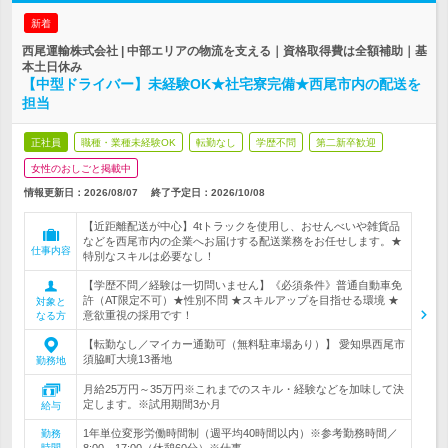
新着
西尾運輸株式会社 | 中部エリアの物流を支える｜資格取得費は全額補助｜基
本土日休み
【中型ドライバー】未経験OK★社宅寮完備★西尾市内の配送を
担当
正社員
職種・業種未経験OK
転勤なし
学歴不問
第二新卒歓迎
女性のおしごと掲載中
情報更新日：2026/08/07
終了予定日：
2026/10/08
【近距離配送が中心】4tトラックを使用し、おせんべいや雑貨品
などを西尾市内の企業へお届けする配送業務をお任せします。★
仕事内容
特別なスキルは必要なし！
【学歴不問／経験は一切問いません】《必須条件》普通自動車免
許（AT限定不可）★性別不問 ★スキルアップを目指せる環境 ★
対象と
意欲重視の採用です！
なる方
【転勤なし／マイカー通勤可（無料駐車場あり）】 愛知県西尾市
須脇町大境13番地
勤務地
月給25万円～35万円※これまでのスキル・経験などを加味して決
定します。※試用期間3か月
給与
1年単位変形労働時間制（週平均40時間以内）※参考勤務時間／
勤務
時間