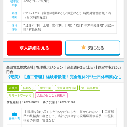
420万円～750万円
初年度
年収
8:20～17:30（実働7時間45分／休憩85分）時間外労働有無：有
勤務
時間
（月30時間程度）
* 週休2日制（土曜：交代制、日曜）* 祝日* 年末年始休暇* お盆休
休日
休暇
暇* 有給休暇
求人詳細を見る
気になる
高田電気株式会社 | 管理職ポジション┃完全週休2日(土日)┃想定年収720万
円台
《奄美》【施工管理】経験者歓迎！完全週休2日/土日休/転勤なし
正社員
転勤なし
学歴不問
完全週休2日制
第二新卒歓迎
リモートワーク可
女性のおしごと掲載中
情報更新日：2026/06/05
終了予定日：
2026/11/26
【 現場を知り尽くした“あなた”にしか、任せられない！】工事部
門の統括責任者として、当社が担当する現場巡視や若手・中堅技
仕事内容
術者の育成、管理など