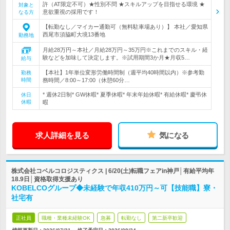
許（AT限定不可）★性別不問 ★スキルアップを目指せる環境 ★
対象と
意欲重視の採用です！
なる方
【転勤なし／マイカー通勤可（無料駐車場あり）】 本社／愛知県
西尾市須脇町大境13番地
勤務地
月給28万円～本社／月給28万円～35万円※これまでのスキル・経
験などを加味して決定します。※試用期間3か月★月収5…
給与
【本社】1年単位変形労働時間制（週平均40時間以内）※参考勤
勤務
時間
務時間／8:00～17:00（休憩60分…
* 週休2日制* GW休暇* 夏季休暇* 年末年始休暇* 有給休暇* 慶弔休
休日
休暇
暇
求人詳細を見る
気になる
株式会社コベルコロジスティクス | 6/20(土)転職フェアin神戸│有給平均年
18.9日│資格取得支援あり
KOBELCOグループ◆未経験で年収410万円～可【技能職】寮・
社宅有
正社員
職種・業種未経験OK
急募
転勤なし
第二新卒歓迎