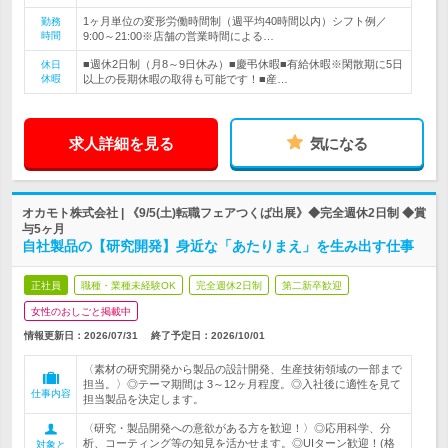
1ヶ月単位の変形労働時間制（週平均40時間以内）シフト例／
勤務
時間
9:00～21:00※店舗の営業時間による…
■週休2日制（月8～9日休み）■慶弔休暇■有給休暇※閑散期に5日
休日
休暇
以上の長期休暇の取得も可能です！■産…
求人詳細を見る
気になる
オカモト株式会社 | 《9/5(土)転職フェアつくば出展》◆完全週休2日制 ◆賞
与5ヶ月
自社製品の【研究開発】身近な「あたりまえ」を生み出す仕事
正社員
職種・業種未経験OK
完全週休2日制
第二新卒歓迎
女性のおしごと掲載中
情報更新日：2026/07/31
終了予定日：
2026/10/01
〈素材の研究開発から製品の設計開発、生産技術領域の一部まで
担当。〉◎テーマ期間は 3～12ヶ月程度。◎入社後に適性を見て
仕事内容
担当製品を決定します。
〈研究・製品開発への意欲がある方を歓迎！〉◎応用科学、分
析、コーティング等の知見を活かせます。◎UIターン歓迎！(格
対象と