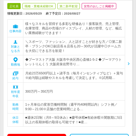
正社員
職種・業種未経験OK
第二新卒歓迎
女性のおしごと掲載中
情報更新日：2026/05/29
終了予定日：
2026/08/27
様々なスキルを習得する多彩な研修あり！接客販売、売上管理、
在庫管理、商品や売場のディスプレイ、人材の管理、など、幅広
仕事内容
い業務経験ができます！
＼スポーツ、ファッション、人と話すことが好きな方／◎第二新
卒・ブランクOK◎副店長＆店長も20～30代が活躍中◎チーム力
対象と
を大切にできる方を歓迎！
なる方
◆プーマストア大阪 大阪市中央区西心斎橋1-5-2 ◆プーマアウト
レットりんくう 大阪府泉佐野市り…
勤務地
月給23万6500円以上＋諸手当（毎月インセンティブなど）＋賞与
※給与額は経験やスキルを考慮して決定します。※試用期…
給与
300万円～350万円
初年度
年収
1ヶ月単位の変形労働時間制（週平均40時間以内）シフト例／
勤務
時間
9:00～21:00※店舗の営業時間による…
■週休2日制（月8～9日休み）■慶弔休暇■有給休暇※閑散期に5日
休日
休暇
以上の長期休暇の取得も可能です！■産…