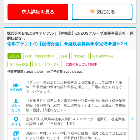
求人詳細を見る
気になる
株式会社ENEOSマテリアル | 【神栖市】ENEOSグループ主要事業会社・原
則転勤なし
化学プラントの【設備保全】◆経験者募集◆寮完備◆週休2日
正社員
職種・業種未経験OK
急募
学歴不問
完全週休2日制
第二新卒歓迎
リモートワーク可
女性のおしごと掲載中
情報更新日：2026/08/05
終了予定日：
2027/01/21
《プラントの安全と安定稼働を支える技術者として活躍！》電
気・計装設備の保守や設計業務を通じて、工場の当たり前を守っ
仕事内容
ていただきます。
《必須条件》高卒以上／電気分野や計装分野での経験＜保全業務
経験（分解整備、組立、施工管理など）または、設備設計業務経
対象と
験（設計、試運転など）＞
なる方
鹿島工場 茨城県神栖市東和田34-1 ※マイカー通勤可 ※在宅勤務
相談可（週1～2日程度） 【雇入…
勤務地
月給255,100円～363,800円※給与は経験・能力に応じて当社規定
により決定いたします。残業代は別途支給いたし…
給与