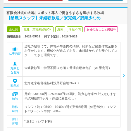
有限会社北の大地 | ロボット導入で働きやすさを追求する牧場
【酪農スタッフ】未経験歓迎／寮完備／残業少なめ
正社員
職種・業種未経験OK
急募
学歴不問
女性のおしごと掲載中
情報更新日：2026/05/01
終了予定日：
2026/10/29
当社の牧場にて、搾乳や牛舎内の清掃、給餌など酪農作業全般を
お任せします。機械化が進んでおり、未経験からでも安心してス
仕事内容
タートできる環境です。
未経験歓迎！学歴不問＜必須＞普通自動車免許（AT限定可）
対象と
なる方
北海道宗谷郡猿払村浅茅野台地2674-7
勤務地
月給: 230,000円～250,000円※経験、能力を考慮の上決定します
※試用期間3ヶ月（待遇に変更なし）
給与
＜シフト制＞05:00～19:00の間で実働6時間（休憩60分）＜シフ
勤務
時間
トパターン＞午前: 5:00～…
休日
* 週1日（シフト制）
休暇