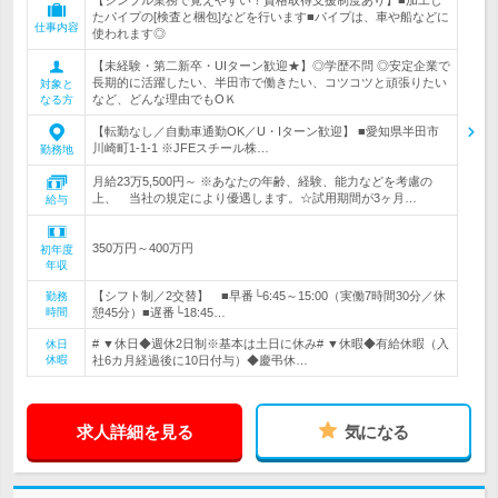
【シンプル業務で覚えやすい！資格取得支援制度あり】■加工し
たパイプの[検査と梱包]などを行います■パイプは、車や船などに
仕事内容
使われます◎
【未経験・第二新卒・UIターン歓迎★】◎学歴不問 ◎安定企業で
長期的に活躍したい、半田市で働きたい、コツコツと頑張りたい
対象と
など、どんな理由でもOＫ
なる方
【転勤なし／自動車通勤OK／U・Iターン歓迎】 ■愛知県半田市
川崎町1-1-1 ※JFEスチール株…
勤務地
月給23万5,500円～ ※あなたの年齢、経験、能力などを考慮の
上、 当社の規定により優遇します。☆試用期間が3ヶ月…
給与
350万円～400万円
初年度
年収
【シフト制／2交替】 ■早番└6:45～15:00（実働7時間30分／休
勤務
時間
憩45分）■遅番└18:45…
# ▼休日◆週休2日制※基本は土日に休み# ▼休暇◆有給休暇（入
休日
休暇
社6カ月経過後に10日付与）◆慶弔休…
求人詳細を見る
気になる