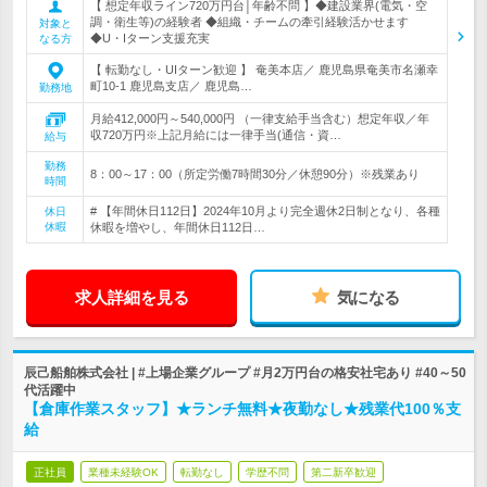
【 想定年収ライン720万円台│年齢不問 】◆建設業界(電気・空
調・衛生等)の経験者 ◆組織・チームの牽引経験活かせます
対象と
◆U・Iターン支援充実
なる方
【 転勤なし・UIターン歓迎 】 奄美本店／ 鹿児島県奄美市名瀬幸
町10-1 鹿児島支店／ 鹿児島…
勤務地
月給412,000円～540,000円 （一律支給手当含む）想定年収／年
収720万円※上記月給には一律手当(通信・資…
給与
勤務
8：00～17：00（所定労働7時間30分／休憩90分）※残業あり
時間
# 【年間休日112日】2024年10月より完全週休2日制となり、各種
休日
休暇
休暇を増やし、年間休日112日…
求人詳細を見る
気になる
辰己船舶株式会社 | #上場企業グループ #月2万円台の格安社宅あり #40～50
代活躍中
【倉庫作業スタッフ】★ランチ無料★夜勤なし★残業代100％支
給
正社員
業種未経験OK
転勤なし
学歴不問
第二新卒歓迎