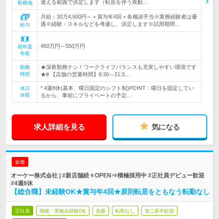
通える範囲で決定します（転居を伴う異動…
勤務地
月給：30万4,500円～＋賞与年4回＋各種諸手当※業務経験者は優
遇※経験・スキルなどを考慮し、決定します※試用期間…
給与
450万円～550万円
初年度
年収
★深夜勤務ナシ！ワークライフバランスも充実しやすい環境です
勤務
時間
★# 【店舗の営業時間】8:30～21:3…
* 4週8休(基本、曜日固定のシフト制)POINT：曜日を固定してい
休日
休暇
るから、事前にプライベートの予定…
求人詳細を見る
気になる
新着
オーケー株式会社 | #新店舗続々OPEN⇒積極採用中 #正社員デビュー歓迎
#4週8休
【総合職】未経験OK★賞与年4回★原則転居をともなう転勤なし
正社員
職種・業種未経験OK
急募
転勤なし
第二新卒歓迎