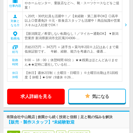
やホームセンター、量販店などへ、靴・スーツケースなどをご提
仕事内容
案！
＼20代・30代社員も活躍中！／【未経験・第二新卒OK】◎高卒
以上◎普通免許 ※元・飲食店スタッフも活躍中！商品知識や営業
対象と
スキルは入社後でOK！
なる方
【新潟限定／希望しない転勤なし！／マイカー通勤OK】 ▼新潟
営業所 新潟県新潟市北区濁川4306-…
勤務地
月給23万円 ～ 34万円 ＋ 諸手当＋賞与年2回※上記はあくまで最
低保証額です。 年齢、経験、能力を考慮の上、優遇…
給与
9:00 ～ 18：00（ 休憩時間 60分 ）★★残業はほとんどありませ
勤務
時間
ん★★定時に退社している社…
【休日】週休2日制（ 土曜日・日曜日 ）※土曜日出勤は月1回程
休日
休暇
度【 休暇 】■ GW（9連休 ※26…
求人詳細を見る
気になる
有限会社中山靴店 | 創業から続く技術と信頼｜足と靴の悩みを解決
【販売・製作スタッフ】*未経験歓迎