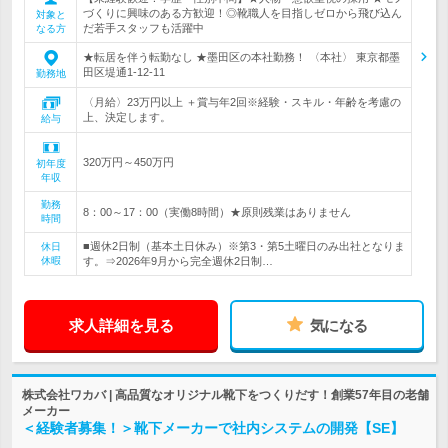
づくりに興味のある方歓迎！◎靴職人を目指しゼロから飛び込ん
対象と
だ若手スタッフも活躍中
なる方
★転居を伴う転勤なし ★墨田区の本社勤務！ 〈本社〉 東京都墨
田区堤通1-12-11
勤務地
〈月給〉23万円以上 ＋賞与年2回※経験・スキル・年齢を考慮の
上、決定します。
給与
320万円～450万円
初年度
年収
勤務
8：00～17：00（実働8時間）★原則残業はありません
時間
■週休2日制（基本土日休み）※第3・第5土曜日のみ出社となりま
休日
休暇
す。⇒2026年9月から完全週休2日制…
求人詳細を見る
気になる
株式会社ワカバ | 高品質なオリジナル靴下をつくりだす！創業57年目の老舗
メーカー
＜経験者募集！＞靴下メーカーで社内システムの開発【SE】