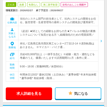
正社員
急募
転勤なし
第二新卒歓迎
女性のおしごと掲載中
情報更新日：2026/02/27
終了予定日：
2026/08/27
当社のシステム部門の担当者として、社内システムの開発をお任
せ。販売管理・生産管理等の基幹システムの開発及び運用保守。
仕事内容
《必須》■SEとしての経験をお持ちの方 ■アパレルや物流の業務
対象と
システムについて知見がある方 ＼組織強化のための増員採用／
なる方
本社／広島県広島市西区商工センター2丁目13-14 ※原則転勤は
ありません。 ※マイカー・バイク通…
勤務地
月給420,000円以上（一律手当含む）※経験・能力・適性などを
考慮のうえ、優遇いたします※試用期間3ヵ月（条件に変…
給与
勤務
9:00～18:00（実働8時間／休憩60分）
時間
年間休日120日* 週休2日制（土日休み）* 夏季休暇* 年末年始休暇
休日
休暇
* 慶弔休暇* 有給休暇（取得…
求人詳細を見る
気になる