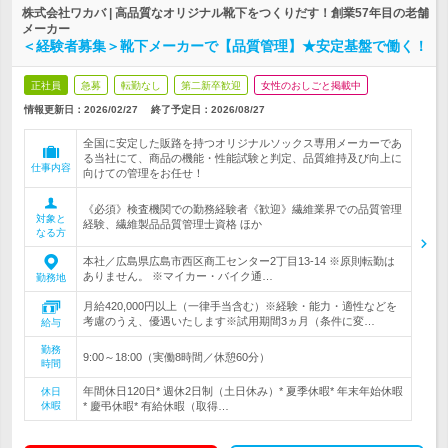
株式会社ワカバ | 高品質なオリジナル靴下をつくりだす！創業57年目の老舗
メーカー
＜経験者募集＞靴下メーカーで【品質管理】★安定基盤で働く！
正社員
急募
転勤なし
第二新卒歓迎
女性のおしごと掲載中
情報更新日：2026/02/27
終了予定日：
2026/08/27
全国に安定した販路を持つオリジナルソックス専用メーカーであ
る当社にて、商品の機能・性能試験と判定、品質維持及び向上に
仕事内容
向けての管理をお任せ！
《必須》検査機関での勤務経験者《歓迎》繊維業界での品質管理
対象と
経験、繊維製品品質管理士資格 ほか
なる方
本社／広島県広島市西区商工センター2丁目13-14 ※原則転勤は
ありません。 ※マイカー・バイク通…
勤務地
月給420,000円以上（一律手当含む）※経験・能力・適性などを
考慮のうえ、優遇いたします※試用期間3ヵ月（条件に変…
給与
勤務
9:00～18:00（実働8時間／休憩60分）
時間
年間休日120日* 週休2日制（土日休み）* 夏季休暇* 年末年始休暇
休日
休暇
* 慶弔休暇* 有給休暇（取得…