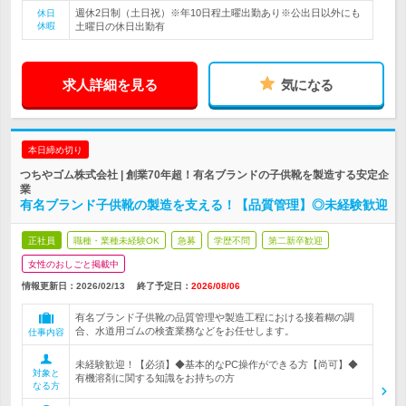
週休2日制（土日祝）※年10日程土曜出勤あり※公出日以外にも
休日
休暇
土曜日の休日出勤有
求人詳細を見る
気になる
本日締め切り
つちやゴム株式会社 | 創業70年超！有名ブランドの子供靴を製造する安定企
業
有名ブランド子供靴の製造を支える！【品質管理】◎未経験歓迎
正社員
職種・業種未経験OK
急募
学歴不問
第二新卒歓迎
女性のおしごと掲載中
情報更新日：2026/02/13
終了予定日：
2026/08/06
有名ブランド子供靴の品質管理や製造工程における接着糊の調
合、水道用ゴムの検査業務などをお任せします。
仕事内容
未経験歓迎！【必須】◆基本的なPC操作ができる方【尚可】◆
対象と
有機溶剤に関する知識をお持ちの方
なる方