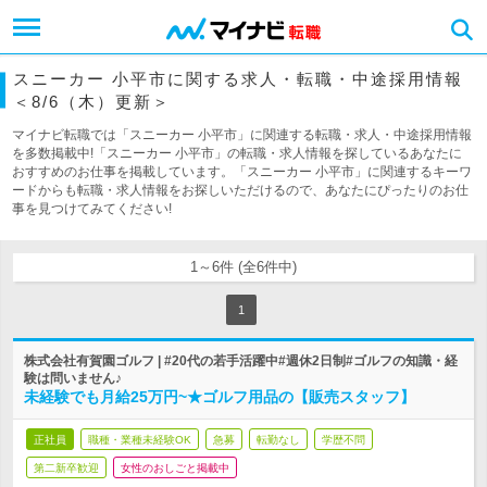
スニーカー 小平市に関する求人・転職・中途採用情報
＜8/6（木）更新＞
マイナビ転職では「スニーカー 小平市」に関連する転職・求人・中途採用情報
を多数掲載中!「スニーカー 小平市」の転職・求人情報を探しているあなたに
おすすめのお仕事を掲載しています。「スニーカー 小平市」に関連するキーワ
ードからも転職・求人情報をお探しいただけるので、あなたにぴったりのお仕
事を見つけてみてください!
1～6件 (全6件中)
1
株式会社有賀園ゴルフ | #20代の若手活躍中#週休2日制#ゴルフの知識・経
験は問いません♪
未経験でも月給25万円~★ゴルフ用品の【販売スタッフ】
正社員
職種・業種未経験OK
急募
転勤なし
学歴不問
第二新卒歓迎
女性のおしごと掲載中