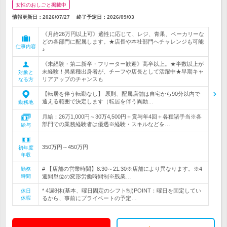
女性のおしごと掲載中
情報更新日：2026/07/27
終了予定日：
2026/09/03
《月給26万円以上可》適性に応じて、レジ、青果、ベーカリーな
どの各部門に配属します。★店長や本社部門へチャレンジも可能
仕事内容
♪
《未経験・第二新卒・フリーター歓迎》高卒以上。★半数以上が
未経験！異業種出身者が、チーフや店長として活躍中★早期キャ
対象と
リアアップのチャンスも
なる方
【転居を伴う転勤なし】 原則、配属店舗は自宅から90分以内で
通える範囲で決定します（転居を伴う異動…
勤務地
月給：26万1,000円～30万4,500円＋賞与年4回＋各種諸手当※各
部門での業務経験者は優遇※経験・スキルなどを…
給与
350万円～450万円
初年度
年収
# 【店舗の営業時間】8:30～21:30※店舗により異なります。※4
勤務
時間
週間単位の変形労働時間制※残業…
* 4週8休(基本、曜日固定のシフト制)POINT：曜日を固定してい
休日
休暇
るから、事前にプライベートの予定…