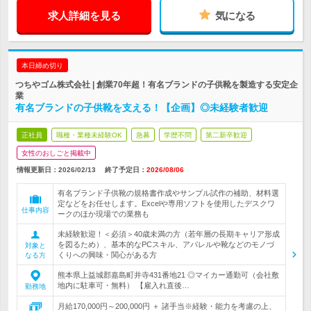
求人詳細を見る
気になる
本日締め切り
つちやゴム株式会社 | 創業70年超！有名ブランドの子供靴を製造する安定企
業
有名ブランドの子供靴を支える！【企画】◎未経験者歓迎
正社員
職種・業種未経験OK
急募
学歴不問
第二新卒歓迎
女性のおしごと掲載中
情報更新日：2026/02/13
終了予定日：
2026/08/06
有名ブランド子供靴の規格書作成やサンプル試作の補助、材料選
定などをお任せします。Excelや専用ソフトを使用したデスクワ
仕事内容
ークのほか現場での業務も
未経験歓迎！＜必須＞40歳未満の方（若年層の長期キャリア形成
を図るため）、基本的なPCスキル、アパレルや靴などのモノづ
対象と
くりへの興味・関心がある方
なる方
熊本県上益城郡嘉島町井寺431番地21 ◎マイカー通勤可（会社敷
地内に駐車可・無料） 【雇入れ直後…
勤務地
月給170,000円～200,000円 ＋ 諸手当※経験・能力を考慮の上、