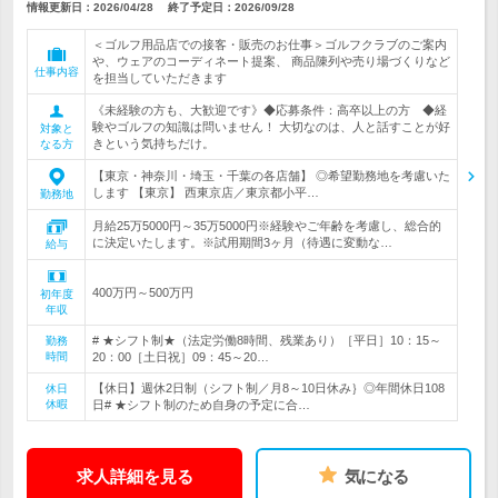
情報更新日：2026/04/28
終了予定日：
2026/09/28
＜ゴルフ用品店での接客・販売のお仕事＞ゴルフクラブのご案内
や、ウェアのコーディネート提案、 商品陳列や売り場づくりなど
仕事内容
を担当していただきます
《未経験の方も、大歓迎です》◆応募条件：高卒以上の方 ◆経
験やゴルフの知識は問いません！ 大切なのは、人と話すことが好
対象と
きという気持ちだけ。
なる方
【東京・神奈川・埼玉・千葉の各店舗】 ◎希望勤務地を考慮いた
します 【東京】 西東京店／東京都小平…
勤務地
月給25万5000円～35万5000円※経験やご年齢を考慮し、総合的
に決定いたします。※試用期間3ヶ月（待遇に変動な…
給与
400万円～500万円
初年度
年収
# ★シフト制★（法定労働8時間、残業あり）［平日］10：15～
勤務
時間
20：00［土日祝］09：45～20…
【休日】週休2日制（シフト制／月8～10日休み｝◎年間休日108
休日
休暇
日# ★シフト制のため自身の予定に合…
求人詳細を見る
気になる