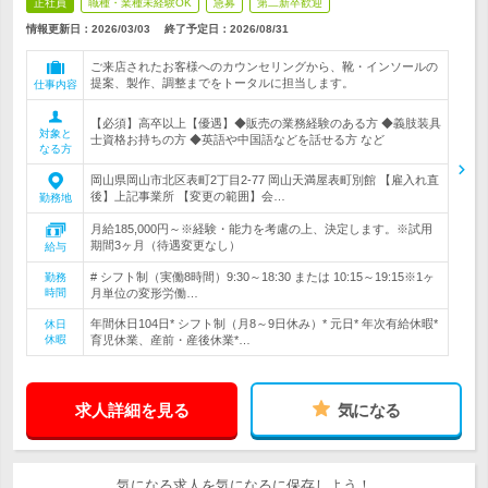
正社員
職種・業種未経験OK
急募
第二新卒歓迎
情報更新日：2026/03/03
終了予定日：
2026/08/31
ご来店されたお客様へのカウンセリングから、靴・インソールの
提案、製作、調整までをトータルに担当します。
仕事内容
【必須】高卒以上【優遇】◆販売の業務経験のある方 ◆義肢装具
対象と
士資格お持ちの方 ◆英語や中国語などを話せる方 など
なる方
岡山県岡山市北区表町2丁目2-77 岡山天満屋表町別館 【雇入れ直
後】上記事業所 【変更の範囲】会…
勤務地
月給185,000円～※経験・能力を考慮の上、決定します。※試用
期間3ヶ月（待遇変更なし）
給与
# シフト制（実働8時間）9:30～18:30 または 10:15～19:15※1ヶ
勤務
時間
月単位の変形労働…
年間休日104日* シフト制（月8～9日休み）* 元日* 年次有給休暇*
休日
休暇
育児休業、産前・産後休業*…
求人詳細を見る
気になる
気になる求人を気になるに保存しよう！