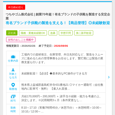
本日締め切り
つちやゴム株式会社 | 創業70年超！有名ブランドの子供靴を製造する安定企
業
有名ブランド子供靴の製造を支える！【商品管理】◎未経験歓迎
正社員
職種・業種未経験OK
急募
学歴不問
第二新卒歓迎
女性のおしごと掲載中
情報更新日：2026/02/26
終了予定日：
2026/08/06
工場内での資材発注、在庫管理、外注先対応など、製造をスムー
ズに進めるための管理事務をお任せします。繁忙期には製造の業
仕事内容
務支援も行います。
未経験歓迎！【必須】◆基本的なPC操作ができる方
対象と
なる方
熊本県上益城郡嘉島町井寺431番地21 ◎マイカー通勤可（会社敷
地内に駐車可・無料） 【雇入れ直後…
勤務地
月給170,000円～200,000円 ＋ 諸手当※経験・能力を考慮の上、
決定します。※試用期間3ヶ月（条件変更なし…
給与
8:10～17:10（実働7時間45分／休憩75分）＜休憩時間＞10:00～
勤務
時間
10:10／12:00～…