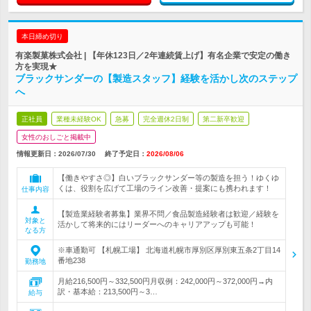
本日締め切り
有楽製菓株式会社 | 【年休123日／2年連続賃上げ】有名企業で安定の働き
方を実現★
ブラックサンダーの【製造スタッフ】経験を活かし次のステップ
へ
正社員
業種未経験OK
急募
完全週休2日制
第二新卒歓迎
女性のおしごと掲載中
情報更新日：2026/07/30
終了予定日：
2026/08/06
【働きやすさ◎】白いブラックサンダー等の製造を担う！ゆくゆ
くは、役割を広げて工場のライン改善・提案にも携われます！
仕事内容
【製造業経験者募集】業界不問／食品製造経験者は歓迎／経験を
対象と
活かして将来的にはリーダーへのキャリアアップも可能！
なる方
※車通勤可 【札幌工場】 北海道札幌市厚別区厚別東五条2丁目14
番地238
勤務地
月給216,500円～332,500円月収例：242,000円～372,000円→内
訳・基本給：213,500円～3…
給与