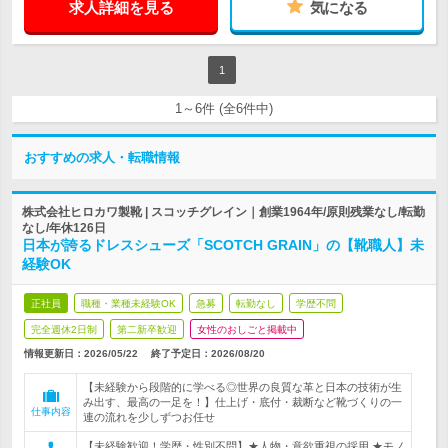
求人詳細を見る
気になる
1
1～6件 (全6件中)
おすすめの求人・転職情報
株式会社ヒロカワ製靴 | スコッチグレイン｜創業1964年/原則残業なし/転勤
なし/年休126日
日本が誇るドレスシューズ「SCOTCH GRAIN」の【靴職人】未
経験OK
正社員
職種・業種未経験OK
急募
転勤なし
学歴不問
完全週休2日制
第二新卒歓迎
女性のおしごと掲載中
情報更新日：2026/05/22
終了予定日：
2026/08/20
【未経験から段階的に学べる◎世界の良質な革と日本の技術が生
み出す、最高の一足を！】仕上げ・底付・裁断など靴づくりの一
仕事内容
連の流れを少しずつお任せ
【未経験歓迎！学歴・性別不問】★人物・意欲重視の採用 ★モノ