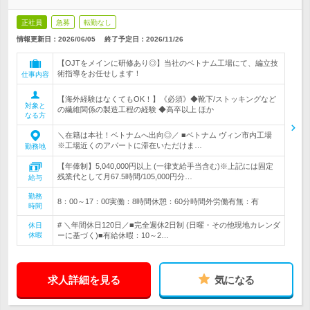
正社員
急募
転勤なし
情報更新日：2026/06/05
終了予定日：
2026/11/26
【OJTをメインに研修あり◎】当社のベトナム工場にて、編立技
術指導をお任せします！
仕事内容
【海外経験はなくてもOK！】《必須》◆靴下/ストッキングなど
対象と
の繊維関係の製造工程の経験 ◆高卒以上 ほか
なる方
＼在籍は本社！ベトナムへ出向◎／ ■ベトナム ヴィン市内工場
※工場近くのアパートに滞在いただけま…
勤務地
【年俸制】5,040,000円以上 (一律支給手当含む)※上記には固定
残業代として月67.5時間/105,000円分…
給与
勤務
8：00～17：00実働：8時間休憩：60分時間外労働有無：有
時間
# ＼年間休日120日／■完全週休2日制 (日曜・その他現地カレンダ
休日
休暇
ーに基づく)■有給休暇：10～2…
求人詳細を見る
気になる