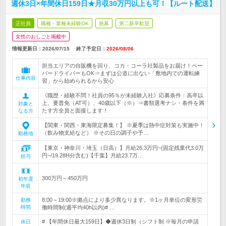
週休3日×年間休日159日★月収30万円以上も可！【ルート配送】
正社員
職種・業種未経験OK
急募
第二新卒歓迎
女性のおしごと掲載中
情報更新日：2026/07/15
終了予定日：
2026/08/06
担当エリアの自販機を回り、コカ・コーラ社製品をお届け！ペー
パードライバーもOK⇒まずは公道に出ない「敷地内での運転練
仕事内容
習」から始められるから安心
《職歴・経験不問！社員の95％が未経験入社》応募条件：高卒以
上、要普免（AT可）、40歳以下（※）⇒書類選考ナシ・条件を満
対象と
たす方全員と面接します！
なる方
【関東・関西・東海限定募集！】 ※夏季は熱中症対策も実施中！
（飲み物支給など） ※その日の調子や予…
勤務地
【東京・神奈川・埼玉（日高）】月給26.3万円~(固定残業代3.0万
円~/19.28H分含む)【千葉】月給23.7万…
給与
300万円～450万円
初年度
年収
8:00～19:00※拠点により多少異なります。※1ヶ月単位の変形労
勤務
時間
働時間制(週平均40h以内)# …
# 【年間休日最大159日】◆週休3日制（シフト制 ※毎月の申請
休日