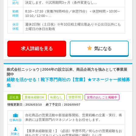
決定します。※試用期間3ヶ月（条件変更なし…
給与
8:10～17:10（実働7時間45分／休憩75分）＜休憩時間＞10:00～
勤務
時間
10:10／12:00～…
週休2日制（土日祝）※年10日程土曜出勤あり※公出日以外にも
休日
休暇
土曜日の休日出勤有
求人詳細を見る
気になる
株式会社ニッショウ | 2004年の設立以来、商品企画力を強みとして事業展
開中
経験を活かせる！靴下専門商社の【営業】★マネージャー候補募
集
正社員
業種未経験OK
転勤なし
学歴不問
女性のおしごと掲載中
情報更新日：2026/03/10
終了予定日：
2026/09/07
自社商品の営業活動や新規顧客開拓、営業戦略の立案・実行、将
来的には営業部門のマネジメントをお任せします。
仕事内容
【業界未経験歓迎！】《必須》学歴不問／何らかの営業経験をお
対象と
持ちの方／マネジメントや営業経験に挑戦したい方