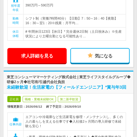
390万円～590万円
初年度
年収
シフト制（実働7時間40分）【日勤】7：50～16：40【夜勤】
勤務
時間
16：30～翌1：20※残業：月平均…
# 年間休日123日【休日】* 完全週休2日制（土日祝休み）※生産
休日
休暇
状況により土曜出勤となる可能性あり…
求人詳細を見る
気になる
東芝コンシューママーケティング株式会社 | 東芝ライフスタイルグループ◆
研修2ヶ月◆社宅有/引越代会社負担
未経験歓迎！生活家電の【フィールドエンジニア】*賞与年3回
正社員
職種・業種未経験OK
第二新卒歓迎
情報更新日：2026/06/12
終了予定日：
2026/09/10
エアコンや冷蔵庫など生活家電を修理・メンテナンスし、多くの
人の暮らしを支える仕事です◆入社後2ヶ月間の導入研修で未経
仕事内容
験も安心！