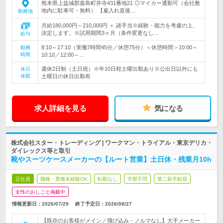
熊本県上益城郡嘉島町井寺431番地21 ◎マイカー通勤可（会社敷
地内に駐車可・無料） 【雇入れ直後…
勤務地
月給180,000円～210,000円 ＋ 諸手当※経験・能力を考慮の上、
決定します。※試用期間3ヶ月（条件変更なし…
給与
8:10～17:10（実働7時間45分／休憩75分）＜休憩時間＞10:00～
勤務
時間
10:10／12:00～…
週休2日制（土日祝）※年10日程土曜出勤あり※公出日以外にも
休日
休暇
土曜日の休日出勤有
求人詳細を見る
気になる
株式会社スター・トレーディング | ワークマン・トライアル・東京デリカ・
ダイレックス等と取引
靴やスーツケースメーカーの【ルート営業】土日休・残業月10h
正社員
職種・業種未経験OK
転勤なし
学歴不問
第二新卒歓迎
女性のおしごと掲載中
情報更新日：2026/07/29
終了予定日：
2026/08/27
【既存のお客様がメイン／飛び込み・ノルマなし】大手メーカー