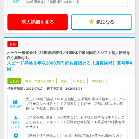
休暇
制/希望考慮）└静岡/愛知/岐阜：週…
求人詳細を見る
気になる
新着
オーケー株式会社 | 39期連続増収／4週8休で曜日固定のシフト制／転居を
伴う異動なし
スピード昇格＆年収1000万円超も目指せる【店長候補】賞与年4
回
正社員
職種・業種未経験OK
急募
転勤なし
学歴不問
情報更新日：2026/07/17
終了予定日：
2026/09/03
売上7500億円突破！年10店舗以上を新規出店⇒早期キャリアアッ
プ可★店長の補佐として店舗運営をお任せ。店舗に2名以上の店
仕事内容
長代行を配置し負担分散！
【学歴不問】飲食・小売業界など、お客様と接する仕事をしたこ
とがある方／マネジメント経験者は尚歓迎！★異業種の経験も活
対象と
かせます
なる方
【転居を伴う転勤なし】 原則、配属店舗は自宅から90分以内で