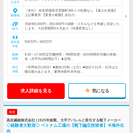
なる方
《本社》 奈良県橿原市雲梯町360-1 ※転勤なし 【雇入れ直後】
上記事業所 【変更の範囲】会社の…
勤務地
月給400,000円～450,000円※経験・スキルなどを考慮し決定いた
します。※試用期間3カ月あり（待遇変更なし）
給与
500万円～600万円
初年度
年収
9:30～17:30所定労働時間：7時間休憩：60分時間外労働の有無：
勤務
時間
有（月平均10時間以下）★定時…
《年間休日125日》■週休2日制（土日）■祝日※11月・12月は土
休日
休暇
曜出勤があります。夏季休暇年末年始…
求人詳細を見る
気になる
新着
高友繊維株式会社 | 1925年創業。大手アパレルと取引する靴下メーカー
◇経験者大歓迎◇ ベトナム工場の【靴下編立技術者】※海外出
向