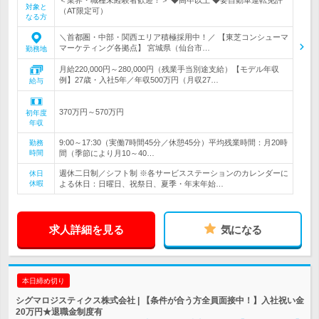
＜業界・職種未経験者歓迎！＞ ◆高卒以上 ◆要自動車運転免許
対象と
（AT限定可）
なる方
＼首都圏・中部・関西エリア積極採用中！／ 【東芝コンシューマ
マーケティング各拠点】 宮城県（仙台市…
勤務地
月給220,000円～280,000円（残業手当別途支給）【モデル年収
例】27歳・入社5年／年収500万円（月収27…
給与
370万円～570万円
初年度
年収
9:00～17:30（実働7時間45分／休憩45分）平均残業時間：月20時
勤務
時間
間（季節により月10～40…
週休二日制／シフト制 ※各サービスステーションのカレンダーに
休日
休暇
よる休日：日曜日、祝祭日、夏季・年末年始…
求人詳細を見る
気になる
本日締め切り
シグマロジスティクス株式会社 | 【条件が合う方全員面接中！】入社祝い金
20万円★退職金制度有