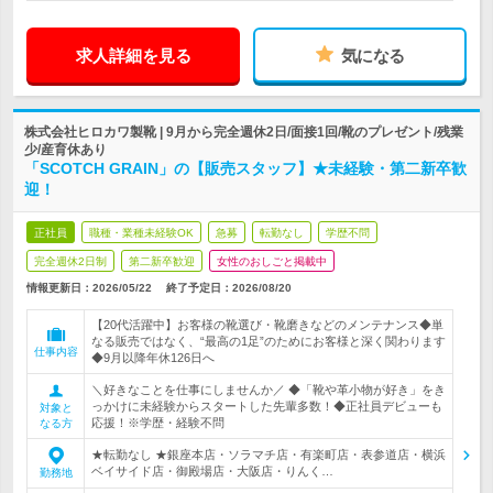
求人詳細を見る
気になる
株式会社ヒロカワ製靴 | 9月から完全週休2日/面接1回/靴のプレゼント/残業
少/産育休あり
「SCOTCH GRAIN」の【販売スタッフ】★未経験・第二新卒歓
迎！
正社員
職種・業種未経験OK
急募
転勤なし
学歴不問
完全週休2日制
第二新卒歓迎
女性のおしごと掲載中
情報更新日：2026/05/22
終了予定日：
2026/08/20
【20代活躍中】お客様の靴選び・靴磨きなどのメンテナンス◆単
なる販売ではなく、“最高の1足”のためにお客様と深く関わります
仕事内容
◆9月以降年休126日へ
＼好きなことを仕事にしませんか／ ◆「靴や革小物が好き」をき
っかけに未経験からスタートした先輩多数！◆正社員デビューも
対象と
応援！※学歴・経験不問
なる方
★転勤なし ★銀座本店・ソラマチ店・有楽町店・表参道店・横浜
ベイサイド店・御殿場店・大阪店・りんく…
勤務地