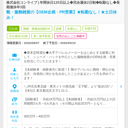
株式会社コンライブ | 年間休日120日以上◆完全週休2日制◆転勤なし◆長
期連休年3回
靴・服飾雑貨の【OEM企画・PR営業】★転勤なし！★土日休
み！
正社員
職種・業種未経験OK
急募
転勤なし
学歴不問
完全週休2日制
第二新卒歓迎
女性のおしごと掲載中
情報更新日：2026/08/07
終了予定日：
2026/09/10
◆基本定時退社◆大手アパレルメーカーをはじめとする顧客に対
して、シューズ・バックを中心とした服飾雑貨のOEM企画・営業
仕事内容
を担当していただきます！
【未経験者・経験者共に歓迎！】靴やアパレルに興味・関心があ
る方、自発的に何かを生み出したことがあるという方を求めてい
対象と
ます！
なる方
＼JR京浜東北線・東京メトロ南北線「王子駅」より”徒歩2分”／
【本社】東京都北区王子1-21-2…
勤務地
【経験者】・月給24万円以上【未経験者】・月給21万円以上※試
用期間3カ月～6カ月あり（その間は月給20万円～となり…
給与
300万円～400万円
初年度
年収