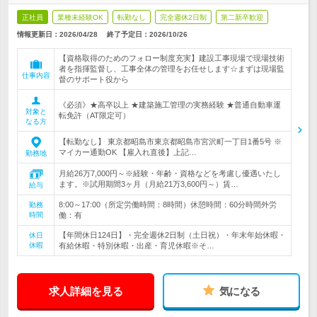
正社員
業種未経験OK
転勤なし
完全週休2日制
第二新卒歓迎
情報更新日：2026/04/28
終了予定日：
2026/10/26
【資格取得のためのフォロー制度充実】建設工事現場で現場技術
者を指揮監督し、工事全体の管理をお任せします☆まずは現場監
仕事内容
督のサポート役から
《必須》★高卒以上 ★建築施工管理の実務経験 ★普通自動車運
対象と
転免許（AT限定可）
なる方
【転勤なし】 東京都昭島市東京都昭島市宮沢町一丁目1番5号 ※
マイカー通勤OK 【雇入れ直後】上記…
勤務地
月給26万7,000円～※経験・年齢・資格などを考慮し優遇いたし
ます。※試用期間3ヶ月（月給21万3,600円～）賃…
給与
8:00～17:00（所定労働時間：8時間）休憩時間：60分時間外労
勤務
時間
働：有
【年間休日124日】・完全週休2日制（土日祝）・年末年始休暇・
休日
休暇
有給休暇・特別休暇・出産・育児休暇※そ…
求人詳細を見る
気になる