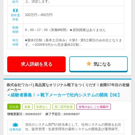
上、決定します。
給与
320万円～450万円
初年度
年収
勤務
8：00～17：00（実働8時間）★原則残業はありません
時間
■週休2日制（基本土日休み）※第3・第5土曜日のみ出社となりま
休日
休暇
す。⇒2026年9月から完全週休2日制…
求人詳細を見る
気になる
株式会社ワカバ | 高品質なオリジナル靴下をつくりだす！創業57年目の老舗
メーカー
＜経験者募集！＞靴下メーカーで社内システムの開発【SE】
正社員
急募
転勤なし
第二新卒歓迎
女性のおしごと掲載中
情報更新日：2026/02/27
終了予定日：
2026/08/27
当社のシステム部門の担当者として、社内システムの開発をお任
せ。販売管理・生産管理等の基幹システムの開発及び運用保守。
仕事内容