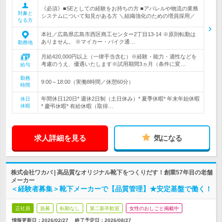
《必須》■SEとしての経験をお持ちの方 ■アパレルや物流の業務
対象と
システムについて知見がある方 ＼組織強化のための増員採用／
なる方
本社／広島県広島市西区商工センター2丁目13-14 ※原則転勤は
ありません。 ※マイカー・バイク通…
勤務地
月給420,000円以上（一律手当含む）※経験・能力・適性などを
考慮のうえ、優遇いたします※試用期間3ヵ月（条件に変…
給与
勤務
9:00～18:00（実働8時間／休憩60分）
時間
年間休日120日* 週休2日制（土日休み）* 夏季休暇* 年末年始休暇
休日
休暇
* 慶弔休暇* 有給休暇（取得…
求人詳細を見る
気になる
株式会社ワカバ | 高品質なオリジナル靴下をつくりだす！創業57年目の老舗
メーカー
＜経験者募集＞靴下メーカーで【品質管理】★安定基盤で働く！
正社員
急募
転勤なし
第二新卒歓迎
女性のおしごと掲載中
情報更新日：2026/02/27
終了予定日：
2026/08/27