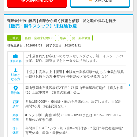
有限会社中山靴店 | 創業から続く技術と信頼｜足と靴の悩みを解決
【販売・製作スタッフ】*未経験歓迎
正社員
職種・業種未経験OK
急募
第二新卒歓迎
情報更新日：2026/03/03
終了予定日：
2026/08/31
ご来店されたお客様へのカウンセリングから、靴・インソールの
提案、製作、調整までをトータルに担当します。
仕事内容
【必須】高卒以上【優遇】◆販売の業務経験のある方 ◆義肢装具
対象と
士資格お持ちの方 ◆英語や中国語などを話せる方 など
なる方
岡山県岡山市北区表町2丁目2-77 岡山天満屋表町別館 【雇入れ直
後】上記事業所 【変更の範囲】会…
勤務地
月給185,000円～※経験・能力を考慮の上、決定します。※試用
期間3ヶ月（待遇変更なし）
給与
# シフト制（実働8時間）9:30～18:30 または 10:15～19:15※1ヶ
勤務
時間
月単位の変形労働…
年間休日104日* シフト制（月8～9日休み）* 元日* 年次有給休暇*
休日
休暇
育児休業、産前・産後休業*…