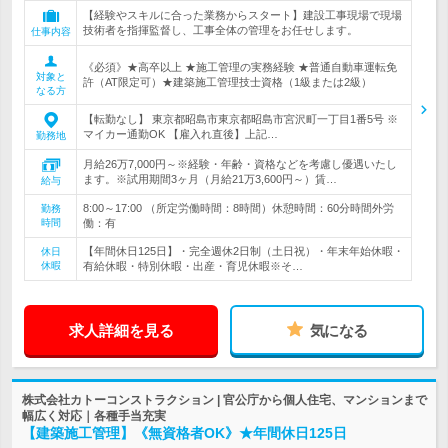
【経験やスキルに合った業務からスタート】建設工事現場で現場
技術者を指揮監督し、工事全体の管理をお任せします。
仕事内容
《必須》★高卒以上 ★施工管理の実務経験 ★普通自動車運転免
対象と
許（AT限定可）★建築施工管理技士資格（1級または2級）
なる方
【転勤なし】 東京都昭島市東京都昭島市宮沢町一丁目1番5号 ※
マイカー通勤OK 【雇入れ直後】上記…
勤務地
月給26万7,000円～※経験・年齢・資格などを考慮し優遇いたし
ます。※試用期間3ヶ月（月給21万3,600円～）賃…
給与
8:00～17:00 （所定労働時間：8時間）休憩時間：60分時間外労
勤務
時間
働：有
【年間休日125日】・完全週休2日制（土日祝）・年末年始休暇・
休日
休暇
有給休暇・特別休暇・出産・育児休暇※そ…
求人詳細を見る
気になる
株式会社カトーコンストラクション | 官公庁から個人住宅、マンションまで
幅広く対応｜各種手当充実
【建築施工管理】《無資格者OK》★年間休日125日