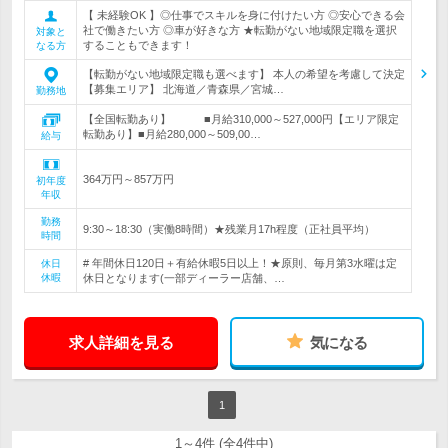
【 未経験OK 】◎仕事でスキルを身に付けたい方 ◎安心できる会
社で働きたい方 ◎車が好きな方 ★転勤がない地域限定職を選択
対象と
することもできます！
なる方
【転勤がない地域限定職も選べます】 本人の希望を考慮して決定
【募集エリア】 北海道／青森県／宮城…
勤務地
【全国転勤あり】 ■月給310,000～527,000円【エリア限定
転勤あり】■月給280,000～509,00…
給与
364万円～857万円
初年度
年収
勤務
9:30～18:30（実働8時間）★残業月17h程度（正社員平均）
時間
# 年間休日120日＋有給休暇5日以上！★原則、毎月第3水曜は定
休日
休暇
休日となります(一部ディーラー店舗、…
求人詳細を見る
気になる
1
1～4件 (全4件中)