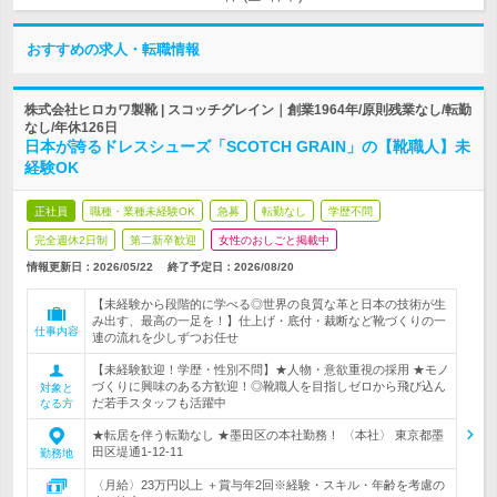
おすすめの求人・転職情報
株式会社ヒロカワ製靴 | スコッチグレイン｜創業1964年/原則残業なし/転勤
なし/年休126日
日本が誇るドレスシューズ「SCOTCH GRAIN」の【靴職人】未
経験OK
正社員
職種・業種未経験OK
急募
転勤なし
学歴不問
完全週休2日制
第二新卒歓迎
女性のおしごと掲載中
情報更新日：2026/05/22
終了予定日：
2026/08/20
【未経験から段階的に学べる◎世界の良質な革と日本の技術が生
み出す、最高の一足を！】仕上げ・底付・裁断など靴づくりの一
仕事内容
連の流れを少しずつお任せ
【未経験歓迎！学歴・性別不問】★人物・意欲重視の採用 ★モノ
づくりに興味のある方歓迎！◎靴職人を目指しゼロから飛び込ん
対象と
だ若手スタッフも活躍中
なる方
★転居を伴う転勤なし ★墨田区の本社勤務！ 〈本社〉 東京都墨
田区堤通1-12-11
勤務地
〈月給〉23万円以上 ＋賞与年2回※経験・スキル・年齢を考慮の