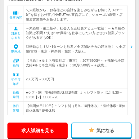
＼未経験から、お客様との会話を楽しみながらお気に入りの"一
足"を探すお仕事／HARUTAの直営店にて、シューズの販売・店
仕事内容
舗運営業務をお任せします。
～未経験・第二新卒、社会人＆正社員デビュー歓迎！～★革靴の
知識は不問！“好き”や“興味”を仕事にしたい方はぜひ♪就業ブラン
対象と
クがある方もOK！
なる方
◎転勤なし！U・Iターンも歓迎／全店舗駅チカの好立地！ ＼全店
舗(宮城・東京・神奈川・愛知・大阪)…
勤務地
【月給】■ルミネ有楽町店（東京）：20万8500円～＋残業代全額
支給■ルミネ立川店（東京）：20万8500円～＋残業…
給与
230万円～300万円
初年度
年収
■シフト制（実働8時間/休憩1時間）# ＜シフト例＞【1】9:30～
勤務
時間
18:30【2】11:00～20…
【年間休日110日】* シフト制（月9～10日休み）* 有給休暇* 産休
休日
休暇
育休休暇* 慶弔休暇
求人詳細を見る
気になる