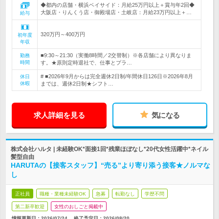
◆都内の店舗・横浜ベイサイド：月給25万円以上＋賞与年2回◆
大阪店・りんくう店・御殿場店・土岐店：月給23万円以上＋…
給与
320万円～400万円
初年度
年収
■9:30～21:30（実働8時間／2交替制）※各店舗により異なりま
勤務
時間
す。★原則定時退社で、仕事とプラ…
# ■2026年9月からは完全週休2日制/年間休日126日※2026年8月
休日
休暇
までは、週休2日制★シフト…
求人詳細を見る
気になる
株式会社ハルタ | 未経験OK*面接1回*残業ほぼなし*20代女性活躍中*ネイル
髪型自由
HARUTAの【接客スタッフ】“売る”より寄り添う接客★ノルマな
し
正社員
職種・業種未経験OK
急募
転勤なし
学歴不問
第二新卒歓迎
女性のおしごと掲載中
情報更新日：2026/07/24
終了予定日：
2026/08/20