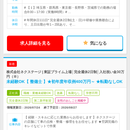
# 【１】埼玉県・群馬県・東京都・長野県・茨城県での勤務の場
勤務
時間
合8:00～17:00（実働8時間）# …
# 年間休日111日* 完全週休2日制(土・日)※研修や業務都合によ
休日
休暇
り、土日出勤が年1～2回あり。そ…
求人詳細を見る
気になる
新着
株式会社ネクステージ | 東証プライム上場│完全週休2日制│入社祝い金30万
円（※）
未経験OK【 整備士 】★初年度年収例400万円～ ★転勤なしOK
正社員
職種・業種未経験OK
急募
転勤なし
学歴不問
完全週休2日制
第二新卒歓迎
女性のおしごと掲載中
情報更新日：2026/07/24
終了予定日：
2026/08/27
【 経験・スキルに応じた業務からお任せします 】ネクステージ
の店舗にて車の点検・整備・修理ををお任せします ★空調完備の
仕事内容
キレイなピットで作業