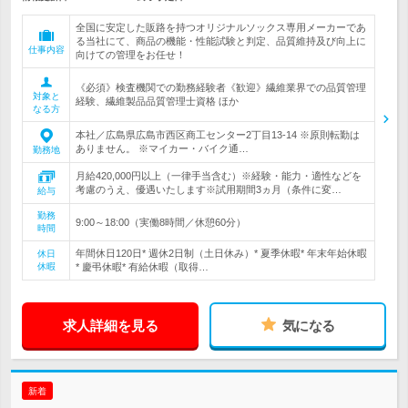
全国に安定した販路を持つオリジナルソックス専用メーカーであ
る当社にて、商品の機能・性能試験と判定、品質維持及び向上に
仕事内容
向けての管理をお任せ！
《必須》検査機関での勤務経験者《歓迎》繊維業界での品質管理
対象と
経験、繊維製品品質管理士資格 ほか
なる方
本社／広島県広島市西区商工センター2丁目13-14 ※原則転勤は
ありません。 ※マイカー・バイク通…
勤務地
月給420,000円以上（一律手当含む）※経験・能力・適性などを
考慮のうえ、優遇いたします※試用期間3ヵ月（条件に変…
給与
勤務
9:00～18:00（実働8時間／休憩60分）
時間
年間休日120日* 週休2日制（土日休み）* 夏季休暇* 年末年始休暇
休日
休暇
* 慶弔休暇* 有給休暇（取得…
求人詳細を見る
気になる
新着