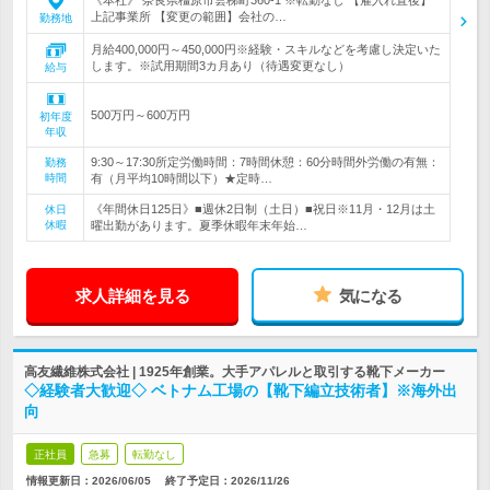
《本社》 奈良県橿原市雲梯町360-1 ※転勤なし 【雇入れ直後】
上記事業所 【変更の範囲】会社の…
勤務地
月給400,000円～450,000円※経験・スキルなどを考慮し決定いた
します。※試用期間3カ月あり（待遇変更なし）
給与
500万円～600万円
初年度
年収
9:30～17:30所定労働時間：7時間休憩：60分時間外労働の有無：
勤務
時間
有（月平均10時間以下）★定時…
《年間休日125日》■週休2日制（土日）■祝日※11月・12月は土
休日
休暇
曜出勤があります。夏季休暇年末年始…
求人詳細を見る
気になる
高友繊維株式会社 | 1925年創業。大手アパレルと取引する靴下メーカー
◇経験者大歓迎◇ ベトナム工場の【靴下編立技術者】※海外出
向
正社員
急募
転勤なし
情報更新日：2026/06/05
終了予定日：
2026/11/26