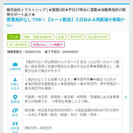
株式会社トラストシップ | ★面接1回★平日17時台に退勤★自動車免許の取
得サポートあり★
普通免許なしでOK！【ルート配送】土日休み＆再配達や夜勤ナ
シ♪
正社員
職種・業種未経験OK
急募
学歴不問
完全週休2日制
第二新卒歓迎
女性のおしごと掲載中
情報更新日：2026/07/16
終了予定日：
2026/08/27
【免許のない方は取得からスタート】決まったお宅へのルート配
送／組合員様に生協の商品をお届けするお仕事★再配達なし・残
仕事内容
業少なめで働きやすさ◎
＼免許がなくても応募できます／◆学歴不問◆44歳までの方※
★免許取得支援制度あり★普通免許⇒最大30万円・準中型免許⇒
対象と
最大48万円を補助！
なる方
千葉県・埼玉県・群馬県・東京都・長野県・茨城県にある各事業
所での勤務です。 ※希望を考慮した上で勤…
勤務地
東京都・埼玉県月給30万9335円～※固定残業代45h分/7万7135円
～を含む千葉県（柏北・柏南・市川・印西・湾岸…
給与
395万円～435万円
初年度
年収