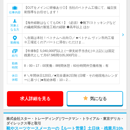
【OJTをメインに研修あり◎】当社のベトナム工場にて、編立技
術指導をお任せします！
仕事内容
【海外経験はなくてもOK！】《必須》◆靴下/ストッキングなど
対象と
の繊維関係の製造工程の経験 ◆高卒以上 ほか
なる方
＼在籍は本社！ベトナムへ出向◎／ ■ベトナム ヴィン市内工場
※工場近くのアパートに滞在いただけま…
勤務地
【年俸制】5,040,000円以上 (一律支給手当含む)※上記には固定
残業代として月67.5時間/105,000円分…
給与
勤務
8：00～17：00実働：8時間休憩：60分時間外労働有無：有
時間
# ＼年間休日120日／■完全週休2日制 (日曜・その他現地カレンダ
休日
休暇
ーに基づく)■有給休暇：10～2…
求人詳細を見る
気になる
株式会社スター・トレーディング | ワークマン・トライアル・東京デリカ・
ダイレックス等と取引
靴やスーツケースメーカーの【ルート営業】土日休・残業月10h