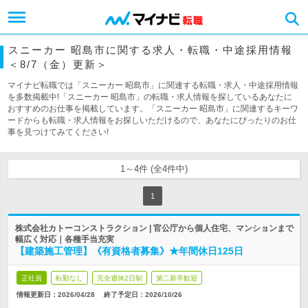
スニーカー 昭島市に関する求人・転職・中途採用情報
＜8/7（金）更新＞
マイナビ転職では「スニーカー 昭島市」に関連する転職・求人・中途採用情報
を多数掲載中!「スニーカー 昭島市」の転職・求人情報を探しているあなたに
おすすめのお仕事を掲載しています。「スニーカー 昭島市」に関連するキーワ
ードからも転職・求人情報をお探しいただけるので、あなたにぴったりのお仕
事を見つけてみてください!
1～4件 (全4件中)
1
株式会社カトーコンストラクション | 官公庁から個人住宅、マンションまで
幅広く対応｜各種手当充実
【建築施工管理】《有資格者募集》★年間休日125日
正社員
転勤なし
完全週休2日制
第二新卒歓迎
情報更新日：2026/04/28
終了予定日：
2026/10/26