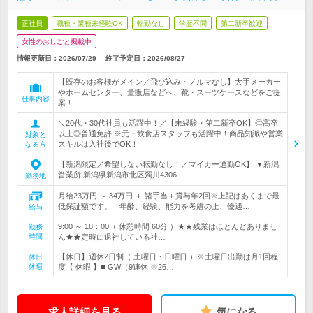
正社員
職種・業種未経験OK
転勤なし
学歴不問
第二新卒歓迎
女性のおしごと掲載中
情報更新日：2026/07/29
終了予定日：
2026/08/27
【既存のお客様がメイン／飛び込み・ノルマなし】大手メーカー
やホームセンター、量販店などへ、靴・スーツケースなどをご提
仕事内容
案！
＼20代・30代社員も活躍中！／【未経験・第二新卒OK】◎高卒
以上◎普通免許 ※元・飲食店スタッフも活躍中！商品知識や営業
対象と
スキルは入社後でOK！
なる方
【新潟限定／希望しない転勤なし！／マイカー通勤OK】 ▼新潟
営業所 新潟県新潟市北区濁川4306-…
勤務地
月給23万円 ～ 34万円 ＋ 諸手当＋賞与年2回※上記はあくまで最
低保証額です。 年齢、経験、能力を考慮の上、優遇…
給与
9:00 ～ 18：00（ 休憩時間 60分 ）★★残業はほとんどありませ
勤務
時間
ん★★定時に退社している社…
【休日】週休2日制（ 土曜日・日曜日 ）※土曜日出勤は月1回程
休日
休暇
度【 休暇 】■ GW（9連休 ※26…
求人詳細を見る
気になる