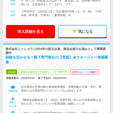
9：00～18：00残業は少なめです。基本的には、定時後一時間以
勤務
時間
内には、全員退社をしているので、プラ…
【年間休日：120日以上】◇完全週休2日制（土・日・祝）◇GW
休日
休暇
休暇（昨年度：11連休）◇夏季休暇◇年…
求人詳細を見る
気になる
株式会社ニッショウ | 2004年の設立以来、商品企画力を強みとして事業展
開中
経験を活かせる！靴下専門商社の【営業】★マネージャー候補募
集
正社員
業種未経験OK
転勤なし
学歴不問
女性のおしごと掲載中
情報更新日：2026/03/10
終了予定日：
2026/09/07
自社商品の営業活動や新規顧客開拓、営業戦略の立案・実行、将
来的には営業部門のマネジメントをお任せします。
仕事内容
【業界未経験歓迎！】《必須》学歴不問／何らかの営業経験をお
対象と
持ちの方／マネジメントや営業経験に挑戦したい方
なる方