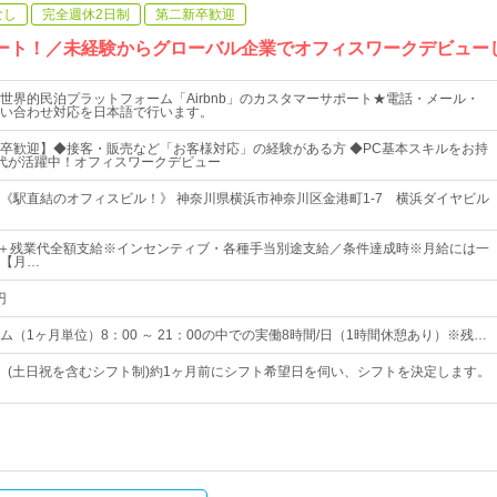
なし
完全週休2日制
第二新卒歓迎
タート！／未経験からグローバル企業でオフィスワークデビュー
世界的民泊プラットフォーム「Airbnb」のカスタマーサポート★電話・メール・
い合わせ対応を日本語で行います。
卒歓迎】◆接客・販売など「お客様対応」の経験がある方 ◆PC基本スキルをお持
30代が活躍中！オフィスワークデビュー
《駅直結のオフィスビル！》 神奈川県横浜市神奈川区金港町1‐7 横浜ダイヤビル
0円～＋残業代全額支給※インセンティブ・各種手当別途支給／条件達成時※月給には一
【月…
円
（1ヶ月単位）8：00 ～ 21：00の中での実働8時間/日（1時間休憩あり）※残…
 (土日祝を含むシフト制)約1ヶ月前にシフト希望日を伺い、シフトを決定します。