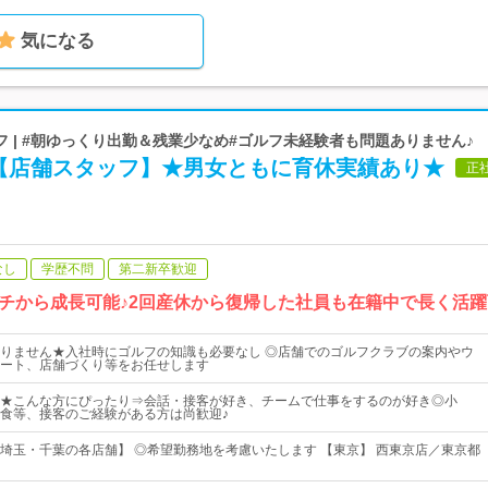
気になる
 | #朝ゆっくり出勤＆残業少なめ#ゴルフ未経験者も問題ありません♪
【店舗スタッフ】★男女ともに育休実績あり★
正
なし
学歴不問
第二新卒歓迎
チから成長可能♪2回産休から復帰した社員も在籍中で長く活
りません★入社時にゴルフの知識も必要なし ◎店舗でのゴルフクラブの案内やウ
ート、店舗づくり等をお任せします
★こんな方にぴったり⇒会話・接客が好き、チームで仕事をするのが好き◎小
食等、接客のご経験がある方は尚歓迎♪
埼玉・千葉の各店舗】 ◎希望勤務地を考慮いたします 【東京】 西東京店／東京都