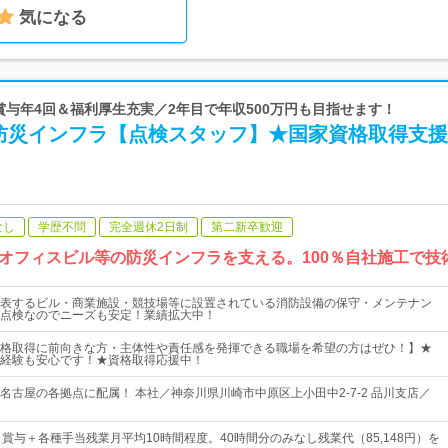
気になる
 賞与年4回＆福利厚生充実／2年目で年収500万円も目指せます！
防災インフラ【点検スタッフ】★国家資格取得支援
なし
学歴不問
完全週休2日制
第二新卒歓迎
オフィスビル等の防災インフラを支える。100％自社施工で技
表するビル・商業施設・競技場等に設置されている消防設備の保守・メンテナン
点検なのでニーズも安定！業績拡大中！
格取得に前向きな方・主体性や責任感を発揮できる職場を希望の方はぜひ！】★
経験も安心です！★資格取得応援中！
名古屋の各拠点に配属！ 本社／神奈川県川崎市中原区上小田中2-7-2 品川支店／
＋賞与＋各種手当残業月平均10時間程度。40時間分のみなし残業代（85,148円）を