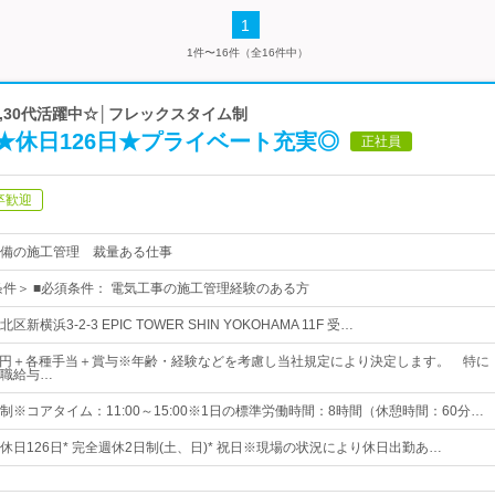
1
1件〜16件（全16件中）
2,30代活躍中☆│フレックスタイム制
★休日126日★プライベート充実◎
正社員
卒歓迎
備の施工管理 裁量ある仕事
条件＞ ■必須条件： 電気工事の施工管理経験のある方
横浜3-2-3 EPIC TOWER SHIN YOKOHAMA 11F 受…
0万円＋各種手当＋賞与※年齢・経験などを考慮し当社規定により決定します。 特に
職給与…
※コアタイム：11:00～15:00※1日の標準労働時間：8時間（休憩時間：60分…
 年間休日126日* 完全週休2日制(土、日)* 祝日※現場の状況により休日出勤あ…