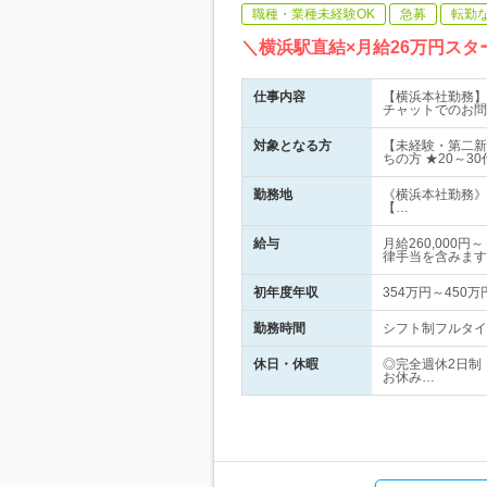
職種・業種未経験OK
急募
転勤
＼横浜駅直結×月給26万円ス
仕事内容
【横浜本社勤務】
チャットでのお問
対象となる方
【未経験・第二新
ちの方 ★20～
勤務地
《横浜本社勤務》
【…
給与
月給260,00
律手当を含みます
初年度年収
354万円～450万
勤務時間
シフト制フルタイム
休日・休暇
◎完全週休2日制
お休み…