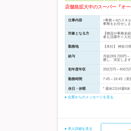
店舗急拡大中のスーパー『オー
仕事内容
<事務＋αのスキ
事務をお任せしま
対象となる方
【物流や事務未経
者も活躍中☆入社
勤務地
【本社】 神奈川県
給与
月給269,70
慮し、決定します
初年度年収
350万円～450万
勤務時間
7:45～16:45
休日・休暇
* 週休2日(4週
企業からのメッセージを見る
求人詳細を見る