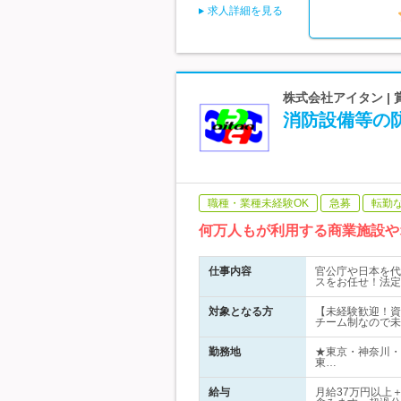
求人詳細を見る
株式会社アイタン |
消防設備等の
職種・業種未経験OK
急募
転勤
何万人もが利用する商業施設や
仕事内容
官公庁や日本を代
スをお任せ！法定
対象となる方
【未経験歓迎！資
チーム制なので未
勤務地
★東京・神奈川・
東…
給与
月給37万円以上