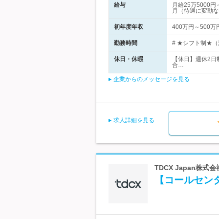
給与
月給25万500
月（待遇に変動な
初年度年収
400万円～500万
勤務時間
# ★シフト制★（
休日・休暇
【休日】週休2日
合…
企業からのメッセージを見る
求人詳細を見る
TDCX Japan株
【コールセン