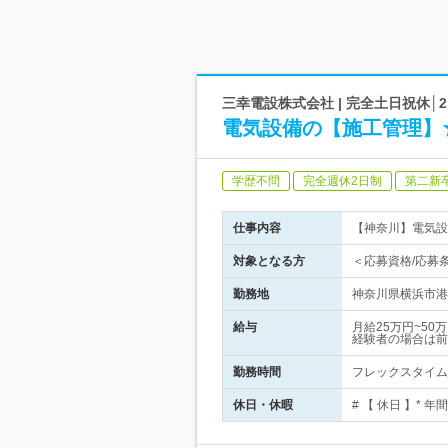
三幸電設株式会社 | 完全土日祝休│
電気設備の【施工管理】
学歴不問
完全週休2日制
第二新
仕事内容
【神奈川】電気設
対象となる方
＜応募資格/応募
勤務地
神奈川県横浜市港北区新
給与
月給25万円~5
経験者の場合は前
勤務時間
フレックスタイム制
休日・休暇
# 【 休日 】*