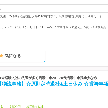
…
円
0（実働7.75時間）◎残業は月平均10時間です。※勤務時間は現場により異なりま
会社カレンダーに基づく／月8日～11日休み）* 有給休暇（未消化分の買い取り制度あ
気になる
 ◆未経験入社の先輩が多く活躍中◆20～30代活躍中◆残業少なめ
【物流事務】☆原則定時退社&土日休み ☆賞与年4
なし
学歴不問
第二新卒歓迎