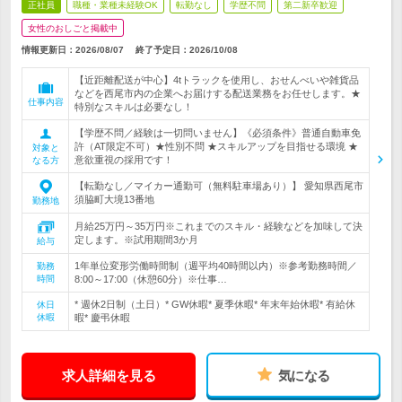
正社員
職種・業種未経験OK
転勤なし
学歴不問
第二新卒歓迎
女性のおしごと掲載中
情報更新日：2026/08/07
終了予定日：
2026/10/08
【近距離配送が中心】4tトラックを使用し、おせんべいや雑貨品
などを西尾市内の企業へお届けする配送業務をお任せします。★
仕事内容
特別なスキルは必要なし！
【学歴不問／経験は一切問いません】《必須条件》普通自動車免
許（AT限定不可）★性別不問 ★スキルアップを目指せる環境 ★
対象と
意欲重視の採用です！
なる方
【転勤なし／マイカー通勤可（無料駐車場あり）】 愛知県西尾市
須脇町大境13番地
勤務地
月給25万円～35万円※これまでのスキル・経験などを加味して決
定します。※試用期間3か月
給与
1年単位変形労働時間制（週平均40時間以内）※参考勤務時間／
勤務
時間
8:00～17:00（休憩60分）※仕事…
* 週休2日制（土日）* GW休暇* 夏季休暇* 年末年始休暇* 有給休
休日
休暇
暇* 慶弔休暇
求人詳細を見る
気になる