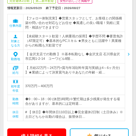
完全週休2日制
第二新卒歓迎
女性のおしごと掲載中
情報更新日：2026/05/29
終了予定日：
2026/08/27
【フォロー体制充実】◆営業スタッフとして、お客様との関係構
築や問い合わせ対応などお任せ ◆風通しの良い職場！気軽に質
仕事内容
問・相談ができます◎
【未経験スタート歓迎！人柄重視の採用】◆学歴不問 ◆要普免許
（AT限定可）◆基本的なPCスキル ★男女ともに活躍中！異業種
対象と
からの転職も大歓迎です
なる方
【 金沢支店での勤務 】 ※基本転勤なし ◆金沢支店 石川県金沢
市広岡1-2-14 コーワビル8階…
勤務地
【 月給22万円～24万円+賞与年3回(昨年賞与実績は4～6ヶ月分)
】★業績によって決算賞与あり※あなたの年齢・経…
給与
370万円～400万円
初年度
年収
◆9：00～18：00 (休憩1時間)※繁忙期は多少残業が発生する場
勤務
時間
合がありますが、基本的には定時退…
# 【 休日】◆年間休日110日以上◆完全週休2日制（土日休み）※
休日
休暇
土日どちらか出勤の場合は、振替休日…