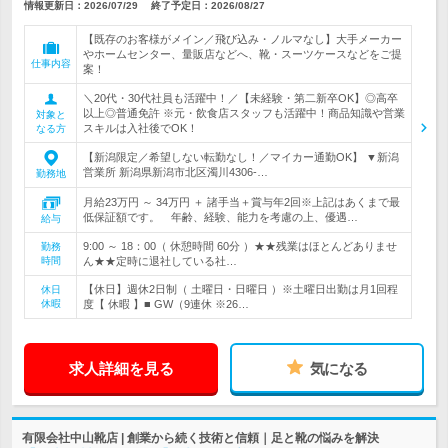
情報更新日：2026/07/29
終了予定日：
2026/08/27
【既存のお客様がメイン／飛び込み・ノルマなし】大手メーカー
やホームセンター、量販店などへ、靴・スーツケースなどをご提
仕事内容
案！
＼20代・30代社員も活躍中！／【未経験・第二新卒OK】◎高卒
以上◎普通免許 ※元・飲食店スタッフも活躍中！商品知識や営業
対象と
スキルは入社後でOK！
なる方
【新潟限定／希望しない転勤なし！／マイカー通勤OK】 ▼新潟
営業所 新潟県新潟市北区濁川4306-…
勤務地
月給23万円 ～ 34万円 ＋ 諸手当＋賞与年2回※上記はあくまで最
低保証額です。 年齢、経験、能力を考慮の上、優遇…
給与
9:00 ～ 18：00（ 休憩時間 60分 ）★★残業はほとんどありませ
勤務
時間
ん★★定時に退社している社…
【休日】週休2日制（ 土曜日・日曜日 ）※土曜日出勤は月1回程
休日
休暇
度【 休暇 】■ GW（9連休 ※26…
求人詳細を見る
気になる
有限会社中山靴店 | 創業から続く技術と信頼｜足と靴の悩みを解決