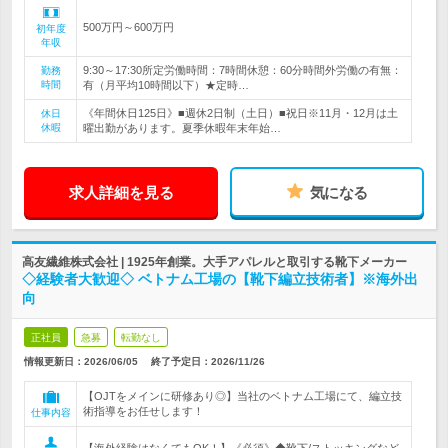
500万円～600万円
初年度
年収
9:30～17:30所定労働時間：7時間休憩：60分時間外労働の有無：
勤務
時間
有（月平均10時間以下）★定時…
《年間休日125日》■週休2日制（土日）■祝日※11月・12月は土
休日
休暇
曜出勤があります。夏季休暇年末年始…
求人詳細を見る
気になる
高友繊維株式会社 | 1925年創業。大手アパレルと取引する靴下メーカー
◇経験者大歓迎◇ ベトナム工場の【靴下編立技術者】※海外出
向
正社員
急募
転勤なし
情報更新日：2026/06/05
終了予定日：
2026/11/26
【OJTをメインに研修あり◎】当社のベトナム工場にて、編立技
術指導をお任せします！
仕事内容