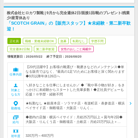
株式会社ヒロカワ製靴 | 9月から完全週休2日/面接1回/靴のプレゼント/残業
少/産育休あり
「SCOTCH GRAIN」の【販売スタッフ】★未経験・第二新卒歓
迎！
正社員
職種・業種未経験OK
急募
転勤なし
学歴不問
完全週休2日制
第二新卒歓迎
女性のおしごと掲載中
情報更新日：2026/05/22
終了予定日：
2026/08/20
【20代活躍中】お客様の靴選び・靴磨きなどのメンテナンス◆単
なる販売ではなく、“最高の1足”のためにお客様と深く関わります
仕事内容
◆9月以降年休126日へ
＼好きなことを仕事にしませんか／ ◆「靴や革小物が好き」をき
っかけに未経験からスタートした先輩多数！◆正社員デビューも
対象と
応援！※学歴・経験不問
なる方
★転勤なし ★銀座本店・ソラマチ店・有楽町店・表参道店・横浜
ベイサイド店・御殿場店・大阪店・りんく…
勤務地
◆都内の店舗・横浜ベイサイド：月給25万円以上＋賞与年2回◆
大阪店・りんくう店・御殿場店・土岐店：月給23万円以上＋…
給与
320万円～400万円
初年度