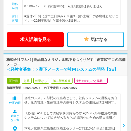
勤務
8：00～17：00（実働8時間）★原則残業はありません
時間
■週休2日制（基本土日休み）※第3・第5土曜日のみ出社となりま
休日
休暇
す。⇒2026年9月から完全週休2日制…
求人詳細を見る
気になる
株式会社ワカバ | 高品質なオリジナル靴下をつくりだす！創業57年目の老舗
メーカー
＜経験者募集！＞靴下メーカーで社内システムの開発【SE】
正社員
急募
転勤なし
第二新卒歓迎
女性のおしごと掲載中
情報更新日：2026/02/27
終了予定日：
2026/08/27
当社のシステム部門の担当者として、社内システムの開発をお任
せ。販売管理・生産管理等の基幹システムの開発及び運用保守。
仕事内容
《必須》■SEとしての経験をお持ちの方 ■アパレルや物流の業務
対象と
システムについて知見がある方 ＼組織強化のための増員採用／
なる方
本社／広島県広島市西区商工センター2丁目13-14 ※原則転勤は