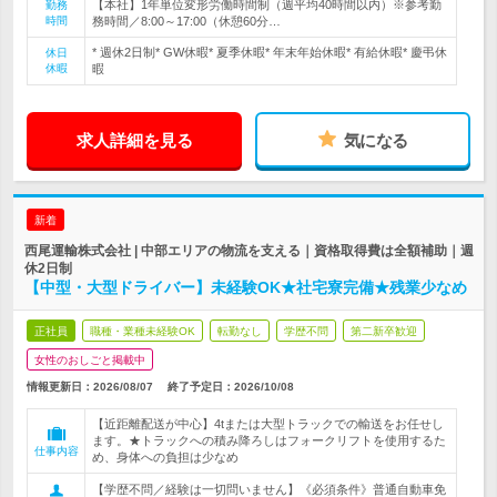
【本社】1年単位変形労働時間制（週平均40時間以内）※参考勤
勤務
時間
務時間／8:00～17:00（休憩60分…
* 週休2日制* GW休暇* 夏季休暇* 年末年始休暇* 有給休暇* 慶弔休
休日
休暇
暇
求人詳細を見る
気になる
新着
西尾運輸株式会社 | 中部エリアの物流を支える｜資格取得費は全額補助｜週
休2日制
【中型・大型ドライバー】未経験OK★社宅寮完備★残業少なめ
正社員
職種・業種未経験OK
転勤なし
学歴不問
第二新卒歓迎
女性のおしごと掲載中
情報更新日：2026/08/07
終了予定日：
2026/10/08
【近距離配送が中心】4tまたは大型トラックでの輸送をお任せし
ます。★トラックへの積み降ろしはフォークリフトを使用するた
仕事内容
め、身体への負担は少なめ
【学歴不問／経験は一切問いません】《必須条件》普通自動車免