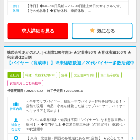
【休日】◆60～90日乗船→20～30日陸上休日のサイクルです。
休日
休暇
【その他休暇】◆有給休暇、季節休暇、…
求人詳細を見る
気になる
株式会社あかのれん | ≪創業100年超≫ ★定着率90％ ★育休実績100％ ★
完全週休2日制
【バイヤー（育成枠）】※未経験歓迎／20代バイヤー多数活躍中
正社員
職種・業種未経験OK
急募
完全週休2日制
第二新卒歓迎
女性のおしごと掲載中
情報更新日：2026/07/22
終了予定日：
2026/09/14
＜半年でサブバイヤー、最短一年でバイヤー昇格を目指せる！＞
店舗で現場・商品・小売を経験した後にサブバイヤー、バイヤー
仕事内容
へキャリアを高めます！
＜アパレル業界経験・知識は不問！“バイヤー”になる意欲重視の
採用！＞ ◆専門卒以上 ◆普通自動車免許（AT限定可） ※20代・
対象と
30代活躍中！
なる方
【 東海・北信越・関西の各地域にある101店舗 】 ★安心してス