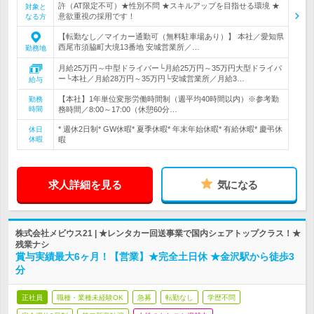
許（AT限定不可）★性別不問 ★スキルアップを目指せる環境 ★
対象と
意欲重視の採用です！
なる方
【転勤なし／マイカー通勤可（無料駐車場あり）】 本社／愛知県
西尾市須脇町大境13番地 安城営業所／…
勤務地
月給25万円～中型ドライバー└月給25万円～35万円大型ドライバ
ー└本社／月給28万円～35万円└安城営業所／月給3…
給与
【本社】1年単位変形労働時間制（週平均40時間以内）※参考勤
勤務
時間
務時間／8:00～17:00（休憩60分…
* 週休2日制* GW休暇* 夏季休暇* 年末年始休暇* 有給休暇* 慶弔休
休日
休暇
暇
求人詳細を見る
気になる
株式会社メビウス21 | ★レンタカー回送事業で国内シェアトップクラス！★
残業ナシ
賞与実績最大6ヶ月！【営業】★完全土日休 ★金沢駅から徒歩3
分
正社員
職種・業種未経験OK
急募
転勤なし
学歴不問