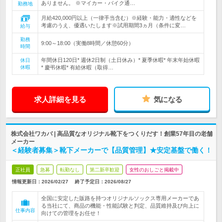
ありません。 ※マイカー・バイク通…
勤務地
月給420,000円以上（一律手当含む）※経験・能力・適性などを
考慮のうえ、優遇いたします※試用期間3ヵ月（条件に変…
給与
勤務
9:00～18:00（実働8時間／休憩60分）
時間
年間休日120日* 週休2日制（土日休み）* 夏季休暇* 年末年始休暇
休日
休暇
* 慶弔休暇* 有給休暇（取得…
求人詳細を見る
気になる
株式会社ワカバ | 高品質なオリジナル靴下をつくりだす！創業57年目の老舗
メーカー
＜経験者募集＞靴下メーカーで【品質管理】★安定基盤で働く！
正社員
急募
転勤なし
第二新卒歓迎
女性のおしごと掲載中
情報更新日：2026/02/27
終了予定日：
2026/08/27
全国に安定した販路を持つオリジナルソックス専用メーカーであ
る当社にて、商品の機能・性能試験と判定、品質維持及び向上に
仕事内容
向けての管理をお任せ！