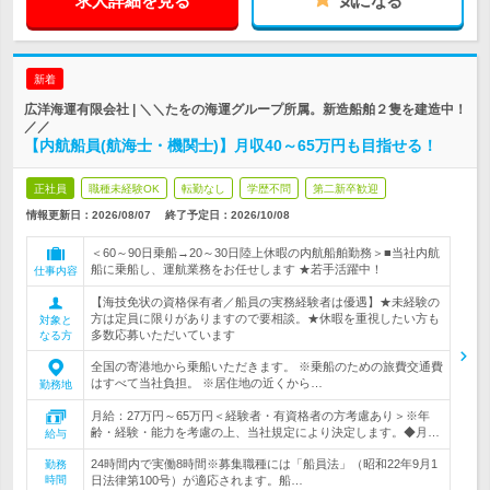
求人詳細を見る
気になる
新着
広洋海運有限会社 | ＼＼たをの海運グループ所属。新造船舶２隻を建造中！
／／
【内航船員(航海士・機関士)】月収40～65万円も目指せる！
正社員
職種未経験OK
転勤なし
学歴不問
第二新卒歓迎
情報更新日：2026/08/07
終了予定日：
2026/10/08
＜60～90日乗船→20～30日陸上休暇の内航船舶勤務＞■当社内航
船に乗船し、運航業務をお任せします ★若手活躍中！
仕事内容
【海技免状の資格保有者／船員の実務経験者は優遇】★未経験の
方は定員に限りがありますので要相談。★休暇を重視したい方も
対象と
多数応募いただいています
なる方
全国の寄港地から乗船いただきます。 ※乗船のための旅費交通費
はすべて当社負担。 ※居住地の近くから…
勤務地
月給：27万円～65万円＜経験者・有資格者の方考慮あり＞※年
齢・経験・能力を考慮の上、当社規定により決定します。◆月…
給与
24時間内で実働8時間※募集職種には「船員法」（昭和22年9月1
勤務
時間
日法律第100号）が適応されます。船…