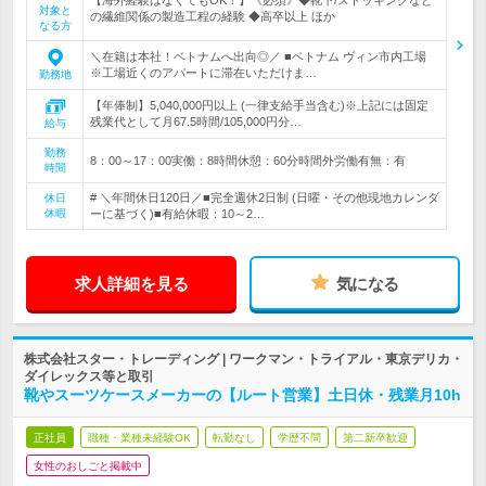
【海外経験はなくてもOK！】《必須》◆靴下/ストッキングなど
対象と
の繊維関係の製造工程の経験 ◆高卒以上 ほか
なる方
＼在籍は本社！ベトナムへ出向◎／ ■ベトナム ヴィン市内工場
※工場近くのアパートに滞在いただけま…
勤務地
【年俸制】5,040,000円以上 (一律支給手当含む)※上記には固定
残業代として月67.5時間/105,000円分…
給与
勤務
8：00～17：00実働：8時間休憩：60分時間外労働有無：有
時間
# ＼年間休日120日／■完全週休2日制 (日曜・その他現地カレンダ
休日
休暇
ーに基づく)■有給休暇：10～2…
求人詳細を見る
気になる
株式会社スター・トレーディング | ワークマン・トライアル・東京デリカ・
ダイレックス等と取引
靴やスーツケースメーカーの【ルート営業】土日休・残業月10h
正社員
職種・業種未経験OK
転勤なし
学歴不問
第二新卒歓迎
女性のおしごと掲載中