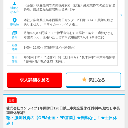
《必須》検査機関での勤務経験者《歓迎》繊維業界での品質管理
対象と
経験、繊維製品品質管理士資格 ほか
なる方
本社／広島県広島市西区商工センター2丁目13-14 ※原則転勤は
ありません。 ※マイカー・バイク通…
勤務地
月給420,000円以上（一律手当含む）※経験・能力・適性などを
考慮のうえ、優遇いたします※試用期間3ヵ月（条件に変…
給与
勤務
9:00～18:00（実働8時間／休憩60分）
時間
年間休日120日* 週休2日制（土日休み）* 夏季休暇* 年末年始休暇
休日
休暇
* 慶弔休暇* 有給休暇（取得…
求人詳細を見る
気になる
新着
株式会社コンライブ | 年間休日120日以上◆完全週休2日制◆転勤なし◆長
期連休年3回
靴・服飾雑貨の【OEM企画・PR営業】★転勤なし！★土日休
み！