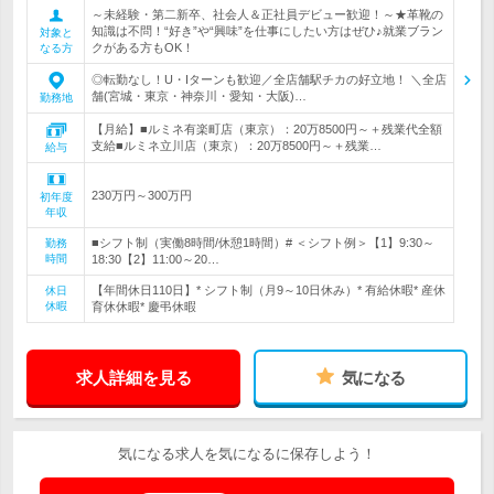
～未経験・第二新卒、社会人＆正社員デビュー歓迎！～★革靴の
知識は不問！“好き”や“興味”を仕事にしたい方はぜひ♪就業ブラン
対象と
クがある方もOK！
なる方
◎転勤なし！U・Iターンも歓迎／全店舗駅チカの好立地！ ＼全店
舗(宮城・東京・神奈川・愛知・大阪)…
勤務地
【月給】■ルミネ有楽町店（東京）：20万8500円～＋残業代全額
支給■ルミネ立川店（東京）：20万8500円～＋残業…
給与
230万円～300万円
初年度
年収
■シフト制（実働8時間/休憩1時間）# ＜シフト例＞【1】9:30～
勤務
時間
18:30【2】11:00～20…
【年間休日110日】* シフト制（月9～10日休み）* 有給休暇* 産休
休日
休暇
育休休暇* 慶弔休暇
求人詳細を見る
気になる
気になる求人を気になるに保存しよう！