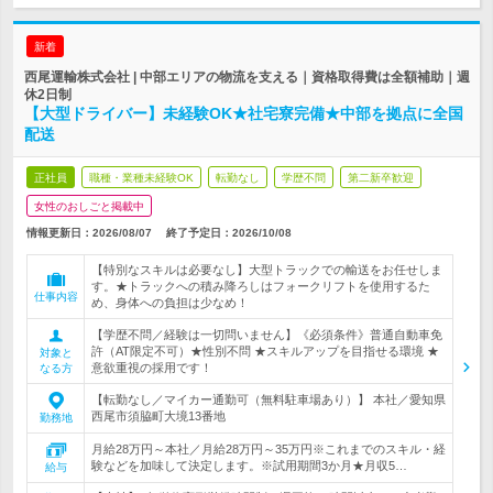
新着
西尾運輸株式会社 | 中部エリアの物流を支える｜資格取得費は全額補助｜週
休2日制
【大型ドライバー】未経験OK★社宅寮完備★中部を拠点に全国
配送
正社員
職種・業種未経験OK
転勤なし
学歴不問
第二新卒歓迎
女性のおしごと掲載中
情報更新日：2026/08/07
終了予定日：
2026/10/08
【特別なスキルは必要なし】大型トラックでの輸送をお任せしま
す。★トラックへの積み降ろしはフォークリフトを使用するた
仕事内容
め、身体への負担は少なめ！
【学歴不問／経験は一切問いません】《必須条件》普通自動車免
許（AT限定不可）★性別不問 ★スキルアップを目指せる環境 ★
対象と
意欲重視の採用です！
なる方
【転勤なし／マイカー通勤可（無料駐車場あり）】 本社／愛知県
西尾市須脇町大境13番地
勤務地
月給28万円～本社／月給28万円～35万円※これまでのスキル・経
験などを加味して決定します。※試用期間3か月★月収5…
給与