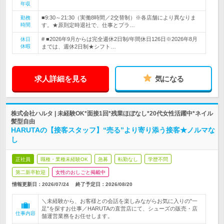
年収
■9:30～21:30（実働8時間／2交替制）※各店舗により異なりま
勤務
時間
す。★原則定時退社で、仕事とプラ…
# ■2026年9月からは完全週休2日制/年間休日126日※2026年8月
休日
休暇
までは、週休2日制★シフト…
求人詳細を見る
気になる
株式会社ハルタ | 未経験OK*面接1回*残業ほぼなし*20代女性活躍中*ネイル
髪型自由
HARUTAの【接客スタッフ】“売る”より寄り添う接客★ノルマな
し
正社員
職種・業種未経験OK
急募
転勤なし
学歴不問
第二新卒歓迎
女性のおしごと掲載中
情報更新日：2026/07/24
終了予定日：
2026/08/20
＼未経験から、お客様との会話を楽しみながらお気に入りの"一
足"を探すお仕事／HARUTAの直営店にて、シューズの販売・店
仕事内容
舗運営業務をお任せします。