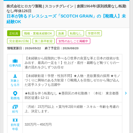
株式会社ヒロカワ製靴 | スコッチグレイン｜創業1964年/原則残業なし/転勤
なし/年休126日
日本が誇るドレスシューズ「SCOTCH GRAIN」の【靴職人】未
経験OK
正社員
職種・業種未経験OK
急募
転勤なし
学歴不問
完全週休2日制
第二新卒歓迎
女性のおしごと掲載中
情報更新日：2026/05/22
終了予定日：
2026/08/20
【未経験から段階的に学べる◎世界の良質な革と日本の技術が生
み出す、最高の一足を！】仕上げ・底付・裁断など靴づくりの一
仕事内容
連の流れを少しずつお任せ
【未経験歓迎！学歴・性別不問】★人物・意欲重視の採用 ★モノ
づくりに興味のある方歓迎！◎靴職人を目指しゼロから飛び込ん
対象と
だ若手スタッフも活躍中
なる方
★転居を伴う転勤なし ★墨田区の本社勤務！ 〈本社〉 東京都墨
田区堤通1-12-11
勤務地
〈月給〉23万円以上 ＋賞与年2回※経験・スキル・年齢を考慮の
上、決定します。
給与
320万円～450万円
初年度
年収