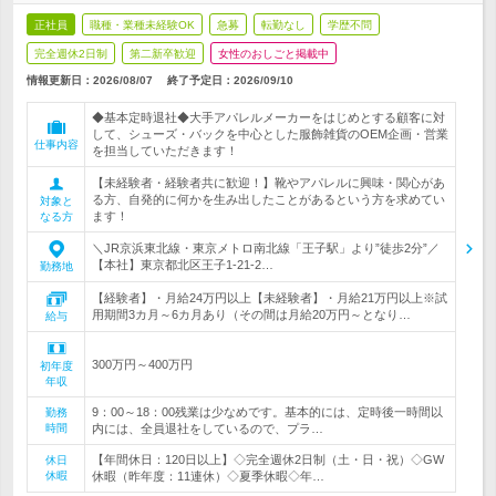
正社員
職種・業種未経験OK
急募
転勤なし
学歴不問
完全週休2日制
第二新卒歓迎
女性のおしごと掲載中
情報更新日：2026/08/07
終了予定日：
2026/09/10
◆基本定時退社◆大手アパレルメーカーをはじめとする顧客に対
して、シューズ・バックを中心とした服飾雑貨のOEM企画・営業
仕事内容
を担当していただきます！
【未経験者・経験者共に歓迎！】靴やアパレルに興味・関心があ
る方、自発的に何かを生み出したことがあるという方を求めてい
対象と
ます！
なる方
＼JR京浜東北線・東京メトロ南北線「王子駅」より”徒歩2分”／
【本社】東京都北区王子1-21-2…
勤務地
【経験者】・月給24万円以上【未経験者】・月給21万円以上※試
用期間3カ月～6カ月あり（その間は月給20万円～となり…
給与
300万円～400万円
初年度
年収
9：00～18：00残業は少なめです。基本的には、定時後一時間以
勤務
時間
内には、全員退社をしているので、プラ…
【年間休日：120日以上】◇完全週休2日制（土・日・祝）◇GW
休日
休暇
休暇（昨年度：11連休）◇夏季休暇◇年…