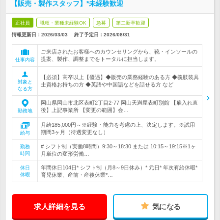
【販売・製作スタッフ】*未経験歓迎
正社員
職種・業種未経験OK
急募
第二新卒歓迎
情報更新日：2026/03/03
終了予定日：
2026/08/31
ご来店されたお客様へのカウンセリングから、靴・インソールの
提案、製作、調整までをトータルに担当します。
仕事内容
【必須】高卒以上【優遇】◆販売の業務経験のある方 ◆義肢装具
対象と
士資格お持ちの方 ◆英語や中国語などを話せる方 など
なる方
岡山県岡山市北区表町2丁目2-77 岡山天満屋表町別館 【雇入れ直
後】上記事業所 【変更の範囲】会…
勤務地
月給185,000円～※経験・能力を考慮の上、決定します。※試用
期間3ヶ月（待遇変更なし）
給与
# シフト制（実働8時間）9:30～18:30 または 10:15～19:15※1ヶ
勤務
時間
月単位の変形労働…
年間休日104日* シフト制（月8～9日休み）* 元日* 年次有給休暇*
休日
休暇
育児休業、産前・産後休業*…
求人詳細を見る
気になる