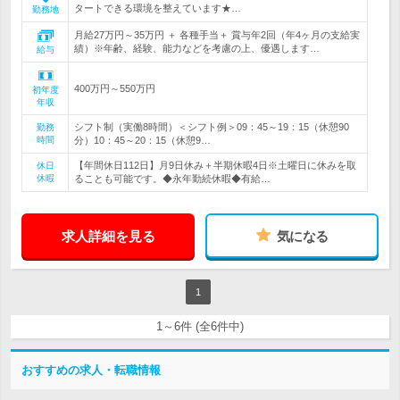
タートできる環境を整えています★…
勤務地
月給27万円～35万円 ＋ 各種手当＋ 賞与年2回（年4ヶ月の支給実
績）※年齢、経験、能力などを考慮の上、優遇します…
給与
400万円～550万円
初年度
年収
シフト制（実働8時間）＜シフト例＞09：45～19：15（休憩90
勤務
時間
分）10：45～20：15（休憩9…
【年間休日112日】月9日休み＋半期休暇4日※土曜日に休みを取
休日
休暇
ることも可能です。◆永年勤続休暇◆有給…
求人詳細を見る
気になる
1
1～6件 (全6件中)
おすすめの求人・転職情報